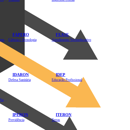
FAPERO
FEASE
Assistência Técnica e Extensão Rural
Ciência e Tecnologia
Atendimento Socioeducativo
IDARON
IDEP
Defesa Sanitária
Educação Profissional
Instituto de Educação em Saúde Pública
IPERON
ITERON
Previdência
Terras