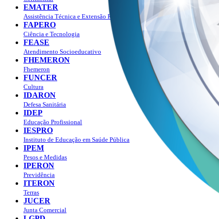
EMATER
Assistência Técnica e Extensão Rural
FAPERO
Ciência e Tecnologia
FEASE
Atendimento Socioeducativo
FHEMERON
Fhemeron
FUNCER
Cultura
IDARON
Defesa Sanitária
IDEP
Educação Profissional
IESPRO
Instituto de Educação em Saúde Pública
IPEM
Pesos e Medidas
IPERON
Previdência
ITERON
Terras
JUCER
Junta Comercial
LGPD