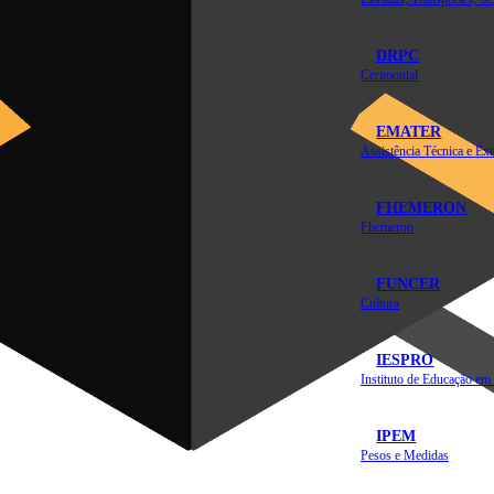
DRPC
Cerimonial
EMATER
FHEMERON
Fhemeron
FUNCER
Cultura
IESPRO
IPEM
Pesos e Medidas