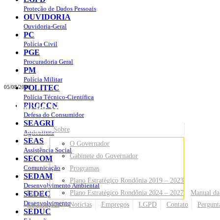
Proteção de Dados Pessoais
OUVIDORIA
Ouvidoria-Geral
PC
Polícia Civil
PGE
Procuradoria Geral
PM
Polícia Militar
POLITEC
05/08/2026
Polícia Técnico-Científica
Portal do Governo do
Estado de Rondônia
PROCON
Defesa do Consumidor
SEAGRI
Governo
de Rondônia
Sobre
Agricultura
SEAS
O Governador
Assistência Social
Gabinete do Governador
SECOM
Comunicação
Programas
SEDAM
Plano Estratégico Rondônia 2019 – 2023
Desenvolvimento Ambiental
Portal
Plano Estratégico Rondônia 2024 – 2027
Manual da
SEDEC
Desenvolvimento
Publicações
Notícias
Empregos
LGPD
Contato
Pergunt
SEDUC