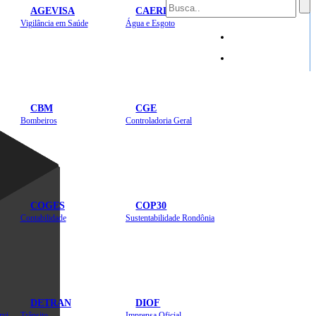
AGEVISA
CAERD
Mapa do Site
Vigilância em Saúde
Água e Esgoto
Sites
CBM
CGE
Bombeiros
Controladoria Geral
COGES
COP30
Contabilidade
Sustentabilidade Rondônia
DETRAN
DIOF
Estradas, Transportes, Serviços Públicos
Trânsito
Imprensa Oficial