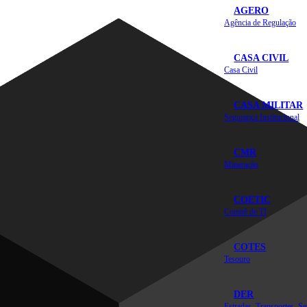
AGERO
Agência de Regulação
CASA CIVIL
Casa Civil
CASA MILITAR
Segurança Institucional
CMR
Mineração
COETIC
Comitê de TI
COTES
Tesouro
DER