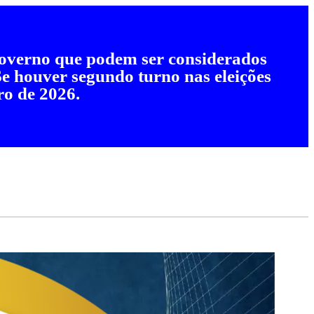
 governo que podem ser considerados
 Se houver segundo turno nas eleições
ro de 2026.