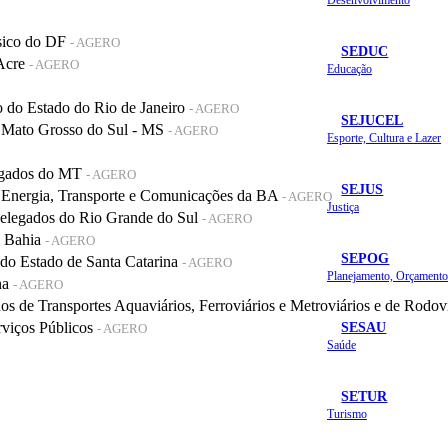
sico do DF
- AGERO
SEDUC
 Acre
- AGERO
Educação
do Estado do Rio de Janeiro
- AGERO
SEJUCEL
 Mato Grosso do Sul - MS
- AGERO
Esporte, Cultura e Lazer
legados do MT
- AGERO
SEJUS
 Energia, Transporte e Comunicações da BA
- AGERO
Justiça
elegados do Rio Grande do Sul
- AGERO
a Bahia
- AGERO
SEPOG
o Estado de Santa Catarina
- AGERO
na
- AGERO
de Transportes Aquaviários, Ferroviários e Metroviários e de Rodov
SESAU
rviços Públicos
- AGERO
Saúde
SETUR
Turismo