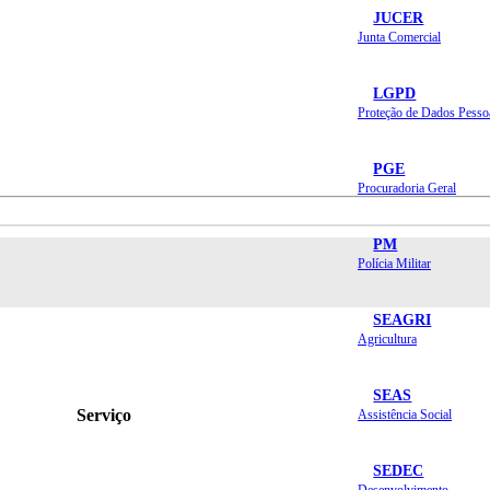
JUCER
Junta Comercial
LGPD
Proteção de Dados Pesso
PGE
Procuradoria Geral
PM
Polícia Militar
SEAGRI
Agricultura
SEAS
Serviço
Assistência Social
SEDEC
Desenvolvimento