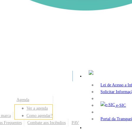
A
Lei de Acesso a I
Solicitar Informaç
Agenda
e-SIC
Ver a agenda
 marca
Como agendar?
Portal da Transpar
as Frequentes
Combate aos Incêndios
PAV
Secretarias e Órgãos