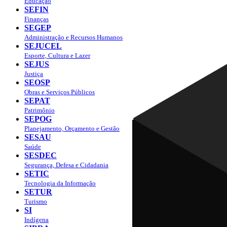
Educação
SEFIN
Finanças
SEGEP
Administração e Recursos Humanos
SEJUCEL
Esporte, Cultura e Lazer
SEJUS
Justiça
SEOSP
Obras e Serviços Públicos
SEPAT
Patrimônio
SEPOG
Planejamento, Orçamento e Gestão
SESAU
Saúde
SESDEC
Segurança, Defesa e Cidadania
SETIC
Tecnologia da Informação
SETUR
Turismo
SI
Indígena