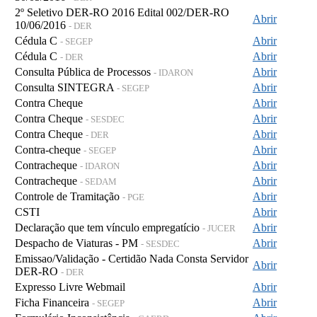
2º Seletivo DER-RO 2016 Edital 002/DER-RO
Abrir
10/06/2016
- DER
Cédula C
Abrir
- SEGEP
Cédula C
Abrir
- DER
Consulta Pública de Processos
Abrir
- IDARON
Consulta SINTEGRA
Abrir
- SEGEP
Contra Cheque
Abrir
Contra Cheque
Abrir
- SESDEC
Contra Cheque
Abrir
- DER
Contra-cheque
Abrir
- SEGEP
Contracheque
Abrir
- IDARON
Contracheque
Abrir
- SEDAM
Controle de Tramitação
Abrir
- PGE
CSTI
Abrir
Declaração que tem vínculo empregatício
Abrir
- JUCER
Despacho de Viaturas - PM
Abrir
- SESDEC
Emissao/Validação - Certidão Nada Consta Servidor
Abrir
DER-RO
- DER
Expresso Livre Webmail
Abrir
Ficha Financeira
Abrir
- SEGEP