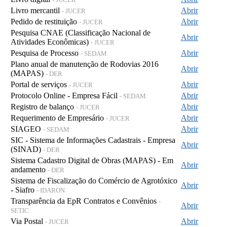
Livro mercantil
Abrir
- JUCER
Pedido de restituição
Abrir
- JUCER
Pesquisa CNAE (Classificação Nacional de
Abrir
Atividades Econômicas)
- JUCER
Pesquisa de Processo
Abrir
- SEDAM
Plano anual de manutenção de Rodovias 2016
Abrir
(MAPAS)
- DER
Portal de serviços
Abrir
- JUCER
Protocolo Online - Empresa Fácil
Abrir
- SEDAM
Registro de balanço
Abrir
- JUCER
Requerimento de Empresário
Abrir
- JUCER
SIAGEO
Abrir
- SEDAM
SIC - Sistema de Informações Cadastrais - Empresa
Abrir
(SINAD)
- DER
Sistema Cadastro Digital de Obras (MAPAS) - Em
Abrir
andamento
- DER
Sistema de Fiscalização do Comércio de Agrotóxico
Abrir
- Siafro
- IDARON
Transparência da EpR Contratos e Convênios
-
Abrir
SETIC
Via Postal
Abrir
- JUCER