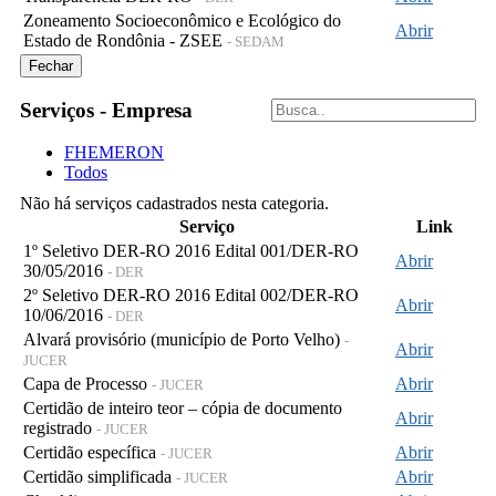
Zoneamento Socioeconômico e Ecológico do
Abrir
Estado de Rondônia - ZSEE
- SEDAM
Fechar
Serviços - Empresa
FHEMERON
Todos
Não há serviços cadastrados nesta categoria.
Serviço
Link
1º Seletivo DER-RO 2016 Edital 001/DER-RO
Abrir
30/05/2016
- DER
2º Seletivo DER-RO 2016 Edital 002/DER-RO
Abrir
10/06/2016
- DER
Alvará provisório (município de Porto Velho)
-
Abrir
JUCER
Capa de Processo
Abrir
- JUCER
Certidão de inteiro teor – cópia de documento
Abrir
registrado
- JUCER
Certidão específica
Abrir
- JUCER
Certidão simplificada
Abrir
- JUCER