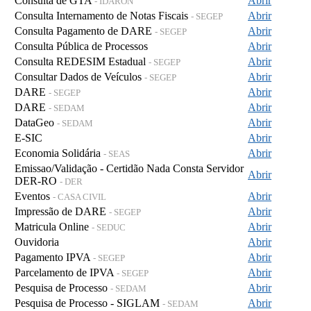
Consulta de GTA
Abrir
- IDARON
Consulta Internamento de Notas Fiscais
Abrir
- SEGEP
Consulta Pagamento de DARE
Abrir
- SEGEP
Consulta Pública de Processos
Abrir
Consulta REDESIM Estadual
Abrir
- SEGEP
Consultar Dados de Veículos
Abrir
- SEGEP
DARE
Abrir
- SEGEP
DARE
Abrir
- SEDAM
DataGeo
Abrir
- SEDAM
E-SIC
Abrir
Economia Solidária
Abrir
- SEAS
Emissao/Validação - Certidão Nada Consta Servidor
Abrir
DER-RO
- DER
Eventos
Abrir
- CASA CIVIL
Impressão de DARE
Abrir
- SEGEP
Matricula Online
Abrir
- SEDUC
Ouvidoria
Abrir
Pagamento IPVA
Abrir
- SEGEP
Parcelamento de IPVA
Abrir
- SEGEP
Pesquisa de Processo
Abrir
- SEDAM
Pesquisa de Processo - SIGLAM
Abrir
- SEDAM