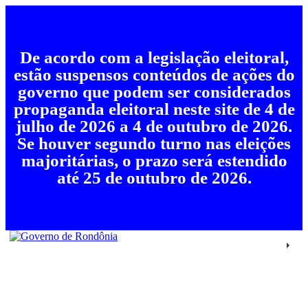
De acordo com a legislação eleitoral,
estão suspensos conteúdos de ações do
governo que podem ser considerados
propaganda eleitoral neste site de 4 de
julho de 2026 a 4 de outubro de 2026.
Se houver segundo turno nas eleições
majoritárias, o prazo será estendido
até 25 de outubro de 2026.