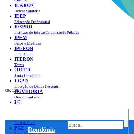
Cultura
IDARON
Defesa Sanitária
IDEP
Educação Profissional
IESPRO
Instituto de Educação em Saúde Pública
IPEM
Pesos e Medidas
IPERON
Previdência
ITERON
Terras
JUCER
Junta Comercial
LGPD
Proteção de Dados Pessoais
08/08/2026
OUVIDORIA
Ouvidoria-Geral
Portal do Governo do
Estado de Rondônia
PC
Governo
de
Polícia Civil
PGE
Rondônia
Procuradoria Geral