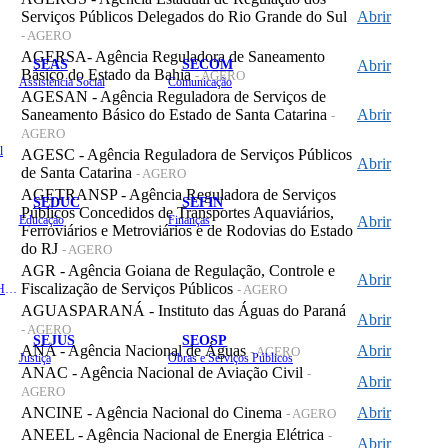
Serviços Públicos Delegados do Rio Grande do Sul
Abrir
- AGERO
AGERSA- Agência Reguladora de Saneamento
SEAS
SECOM
Abrir
Básico do Estado da Bahia
- AGERO
Assistência Social
Comunicação
AGESAN - Agência Reguladora de Serviços de
Saneamento Básico do Estado de Santa Catarina
Abrir
-
AGERO
l
AGESC - Agência Reguladora de Serviços Públicos
Abrir
de Santa Catarina
- AGERO
AGETRANSP - Agência Reguladora de Serviços
SEDUC
SEFIN
Públicos Concedidos de Transportes Aquaviários,
Educação
Finanças
Abrir
Ferroviários e Metroviários e de Rodovias do Estado
do RJ
- AGERO
AGR - Agência Goiana de Regulação, Controle e
Abrir
Fiscalização de Serviços Públicos
Administração e Recursos Humanos
- AGERO
AGUASPARANÁ - Instituto das Águas do Paraná
Abrir
- AGERO
SEJUS
SEOSP
ANA - Agência Nacional de Águas
Abrir
- AGERO
Justiça
Obras e Serviços Públicos
ANAC - Agência Nacional de Aviação Civil
-
Abrir
AGERO
ANCINE - Agência Nacional do Cinema
Abrir
- AGERO
ANEEL - Agência Nacional de Energia Elétrica
-
Abrir