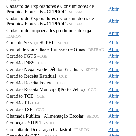
Cadastro de Exploradores e Consumidores de
Abrir
Produtos Florestais - CEPROF
- SEDAM
Cadastro de Exploradores e Consumidores de
Abrir
Produtos Florestais - CEPROF
- SEDAM
Cadastro de propriedades produtoras de soja
-
Abrir
IDARON
Carta de Serviço SUPEL
Abrir
- SUPEL
Central de Consultas e Emissão de Guias
Abrir
- DETRAN
Certidão FGTS
Abrir
- CGE
Certidão INSS
Abrir
- CGE
Certidão Negativa de Débitos Estaduais
Abrir
- SEGEP
Certidão Receita Estadual
Abrir
- CGE
Certidão Receita Federal
Abrir
- CGE
Certidão Receita Municipal(Porto Velho)
Abrir
- CGE
Certidão TCE
Abrir
- CGE
Certidão TJ
Abrir
- CGE
Certidão TSE
Abrir
- CGE
Chamada Pública - Alimentação Escolar
Abrir
- SEDUC
Conheça a SUPEL
Abrir
- SUPEL
Consulta de Declaração Cadastral
Abrir
- IDARON