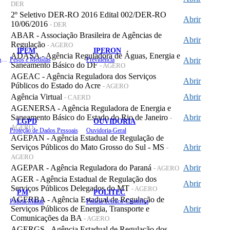
DER
2º Seletivo DER-RO 2016 Edital 002/DER-RO
Abrir
10/06/2016
- DER
ABAR - Associação Brasileira de Agências de
Abrir
Regulação
- AGERO
IPEM
IPERON
ADASA - Agência Reguladora de Águas, Energia e
Instituto de Educação em Saúde Pública
Pesos e Medidas
Previdência
Abrir
Saneamento Básico do DF
- AGERO
AGEAC - Agência Reguladora dos Serviços
Abrir
Públicos do Estado do Acre
- AGERO
Agência Virtual
Abrir
- CAERD
AGENERSA - Agência Reguladora de Energia e
Saneamento Básico do Estado do Rio de Janeiro
Abrir
-
LGPD
OUVIDORIA
AGERO
Proteção de Dados Pessoais
Ouvidoria-Geral
AGEPAN - Agência Estadual de Regulação de
Serviços Públicos do Mato Grosso do Sul - MS
Abrir
-
AGERO
AGEPAR - Agência Reguladora do Paraná
Abrir
- AGERO
AGER - Agência Estadual de Regulação dos
Abrir
Serviços Públicos Delegados do MT
- AGERO
PM
POLITEC
AGERBA - Agência Estadual de Regulação de
Polícia Militar
Polícia Técnico-Científica
Serviços Públicos de Energia, Transporte e
Abrir
Comunicações da BA
- AGERO
AGERGS - Agência Estadual de Regulação dos