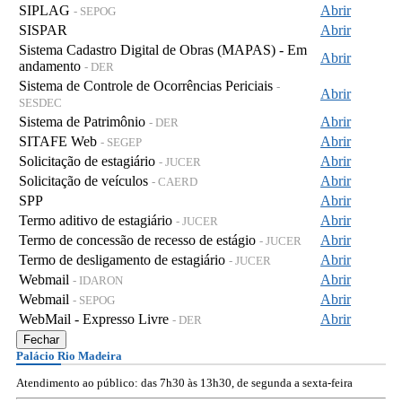
SIPLAG
Abrir
- SEPOG
SISPAR
Abrir
Sistema Cadastro Digital de Obras (MAPAS) - Em
Abrir
andamento
- DER
Sistema de Controle de Ocorrências Periciais
-
Abrir
SESDEC
Sistema de Patrimônio
Abrir
- DER
SITAFE Web
Abrir
- SEGEP
Solicitação de estagiário
Abrir
- JUCER
Solicitação de veículos
Abrir
- CAERD
SPP
Abrir
Termo aditivo de estagiário
Abrir
- JUCER
Termo de concessão de recesso de estágio
Abrir
- JUCER
Termo de desligamento de estagiário
Abrir
- JUCER
Webmail
Abrir
- IDARON
Webmail
Abrir
- SEPOG
WebMail - Expresso Livre
Abrir
- DER
Fechar
Palácio Rio Madeira
Atendimento ao público: das 7h30 às 13h30, de segunda a sexta-feira