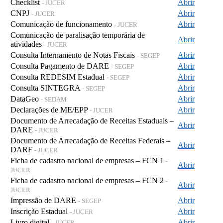
Checklist
Abrir
- JUCER
CNPJ
Abrir
- JUCER
Comunicação de funcionamento
Abrir
- JUCER
Comunicação de paralisação temporária de
Abrir
atividades
- JUCER
Consulta Internamento de Notas Fiscais
Abrir
- SEGEP
Consulta Pagamento de DARE
Abrir
- SEGEP
Consulta REDESIM Estadual
Abrir
- SEGEP
Consulta SINTEGRA
Abrir
- SEGEP
DataGeo
Abrir
- SEDAM
Declarações de ME/EPP
Abrir
- JUCER
Documento de Arrecadação de Receitas Estaduais –
Abrir
DARE
- JUCER
Documento de Arrecadação de Receitas Federais –
Abrir
DARF
- JUCER
Ficha de cadastro nacional de empresas – FCN 1
-
Abrir
JUCER
Ficha de cadastro nacional de empresas – FCN 2
-
Abrir
JUCER
Impressão de DARE
Abrir
- SEGEP
Inscrição Estadual
Abrir
- JUCER
Livro digital
Abrir
- JUCER