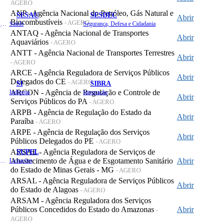
AGERO
ANP - Agência Nacional do Petróleo, Gás Natural e
SESAU
SESDEC
Abrir
Biocombustíveis
- AGERO
Planejamento, Orçamento e Gestão
Saúde
Segurança, Defesa e Cidadania
ANTAQ - Agência Nacional de Transportes
Abrir
Aquaviários
- AGERO
ANTT - Agência Nacional de Transportes Terrestres
Abrir
- AGERO
ARCE - Agência Reguladora de Serviços Públicos
Abrir
Delegados do CE
- AGERO
SI
SIBRA
ARCON - Agência de Regulação e Controle de
Indígena
Integração
Abrir
Serviços Públicos do PA
- AGERO
ARPB - Agência de Regulação do Estado da
Abrir
Paraíba
- AGERO
ARPE - Agência de Regulação dos Serviços
Abrir
Públicos Delegados do PE
- AGERO
SUPEL
ARSAE - Agência Reguladora de Serviços de
Abastecimento de Água e de Esgotamento Sanitário
Abrir
 de Gastos Públicos Administrativos
Licitações
do Estado de Minas Gerais - MG
- AGERO
ARSAL - Agência Reguladora de Serviços Públicos
Abrir
do Estado de Alagoas
- AGERO
ARSAM - Agência Reguladora dos Serviços
Públicos Concedidos do Estado do Amazonas
Abrir
-
AGERO