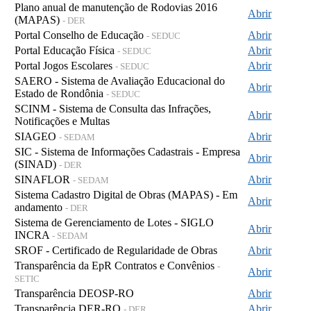
Plano anual de manutenção de Rodovias 2016
Abrir
(MAPAS)
- DER
Portal Conselho de Educação
Abrir
- SEDUC
Portal Educação Física
Abrir
- SEDUC
Portal Jogos Escolares
Abrir
- SEDUC
SAERO - Sistema de Avaliação Educacional do
Abrir
Estado de Rondônia
- SEDUC
SCINM - Sistema de Consulta das Infrações,
Abrir
Notificações e Multas
SIAGEO
Abrir
- SEDAM
SIC - Sistema de Informações Cadastrais - Empresa
Abrir
(SINAD)
- DER
SINAFLOR
Abrir
- SEDAM
Sistema Cadastro Digital de Obras (MAPAS) - Em
Abrir
andamento
- DER
Sistema de Gerenciamento de Lotes - SIGLO
Abrir
INCRA
- SEDAM
SROF - Certificado de Regularidade de Obras
Abrir
Transparência da EpR Contratos e Convênios
-
Abrir
SETIC
Transparência DEOSP-RO
Abrir
Transparência DER-RO
Abrir
- DER