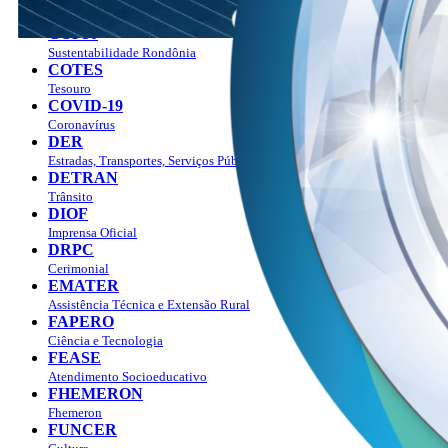
Contabilidade
COP30
Sustentabilidade Rondônia
COTES
Tesouro
COVID-19
Coronavírus
DER
Estradas, Transportes, Serviços Públicos
DETRAN
Trânsito
DIOF
Imprensa Oficial
DRPC
Cerimonial
EMATER
Assistência Técnica e Extensão Rural
FAPERO
Ciência e Tecnologia
FEASE
Atendimento Socioeducativo
FHEMERON
Fhemeron
FUNCER