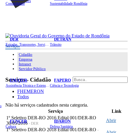
Licitações
Contabilidade
Sustentabilidade Rondônia
DER
DETRAN
Estradas, Transportes, Serviços Públicos
Trânsito
Serviços
Cidadão
Empresa
Intranet
Servidor Público
Serviços - Cidadão
EMATER
FAPERO
Assistência Técnica e Extensão Rural
Ciência e Tecnologia
FHEMERON
Todos
Não há serviços cadastrados nesta categoria.
o
Serviço
Link
1º Seletivo DER-RO 2016 Edital 001/DER-RO
Abrir
FUNCER
IDARON
30/05/2016
- DER
Cultura
Defesa Sanitária
1º Seletivo DER-RO 2018 Edital 001/DER-RO
-
Abrir