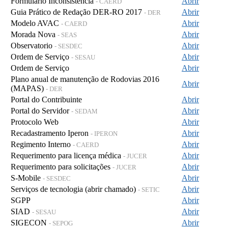
Formulário Inconsistência
Abrir
- CAERD
Guia Prático de Redação DER-RO 2017
Abrir
- DER
Modelo AVAC
Abrir
- CAERD
Morada Nova
Abrir
- SEAS
Observatorio
Abrir
- SESDEC
Ordem de Serviço
Abrir
- SESAU
Ordem de Serviço
Abrir
Plano anual de manutenção de Rodovias 2016
Abrir
(MAPAS)
- DER
Portal do Contribuinte
Abrir
Portal do Servidor
Abrir
- SEDAM
Protocolo Web
Abrir
Recadastramento Iperon
Abrir
- IPERON
Regimento Interno
Abrir
- CAERD
Requerimento para licença médica
Abrir
- JUCER
Requerimento para solicitações
Abrir
- JUCER
S-Mobile
Abrir
- SESDEC
Serviços de tecnologia (abrir chamado)
Abrir
- SETIC
SGPP
Abrir
SIAD
Abrir
- SESAU
SIGECON
Abrir
- SEPOG