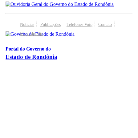
Notícias
Publicações
Telefones Voip
Contato
Mapa do Site
Portal do Governo do
Estado de Rondônia
Palácio Rio Madeira
- Av. Farquar, 2986 - Bairro Pedrinhas
CEP 76.801-470 - Porto Velho, RO
© 2026
Governo do Estado de Rondônia
Todos os Direitos Reservados