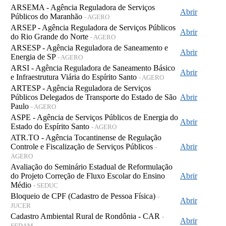
ARSEMA - Agência Reguladora de Serviços
Abrir
Públicos do Maranhão
- AGERO
ARSEP - Agência Reguladora de Serviços Públicos
Abrir
do Rio Grande do Norte
- AGERO
ARSESP - Agência Reguladora de Saneamento e
Abrir
Energia de SP
- AGERO
ARSI - Agência Reguladora de Saneamento Básico
Abrir
e Infraestrutura Viária do Espírito Santo
- AGERO
ARTESP - Agência Reguladora de Serviços
Públicos Delegados de Transporte do Estado de São
Abrir
Paulo
- AGERO
ASPE - Agência de Serviços Públicos de Energia do
Abrir
Estado do Espírito Santo
- AGERO
ATR.TO - Agência Tocantinense de Regulação
Controle e Fiscalização de Serviços Públicos
Abrir
-
AGERO
Avaliação do Seminário Estadual de Reformulação
do Projeto Correção de Fluxo Escolar do Ensino
Abrir
Médio
- SEDUC
Bloqueio de CPF (Cadastro de Pessoa Física)
-
Abrir
JUCER
Cadastro Ambiental Rural de Rondônia - CAR
-
Abrir
SEDAM