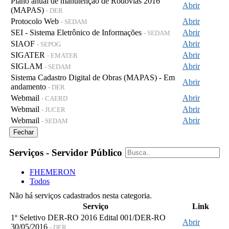
Plano anual de manutenção de Rodovias 2016
Abrir
(MAPAS)
- DER
Protocolo Web
Abrir
- SEDAM
SEI - Sistema Eletrônico de Informações
Abrir
- SEDAM
SIAOF
Abrir
- SEPOG
SIGATER
Abrir
- EMATER
SIGLAM
Abrir
- SEDAM
Sistema Cadastro Digital de Obras (MAPAS) - Em
Abrir
andamento
- DER
Webmail
Abrir
- CAERD
Webmail
Abrir
- JUCER
Webmail
Abrir
- SEDAM
Fechar
Serviços - Servidor Público
FHEMERON
Todos
Não há serviços cadastrados nesta categoria.
Serviço
Link
1º Seletivo DER-RO 2016 Edital 001/DER-RO
Abrir
30/05/2016
- DER