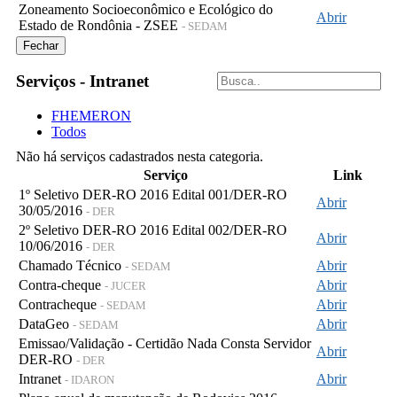
Zoneamento Socioeconômico e Ecológico do
Abrir
Estado de Rondônia - ZSEE
- SEDAM
Fechar
Serviços - Intranet
FHEMERON
Todos
Não há serviços cadastrados nesta categoria.
Serviço
Link
1º Seletivo DER-RO 2016 Edital 001/DER-RO
Abrir
30/05/2016
- DER
2º Seletivo DER-RO 2016 Edital 002/DER-RO
Abrir
10/06/2016
- DER
Chamado Técnico
Abrir
- SEDAM
Contra-cheque
Abrir
- JUCER
Contracheque
Abrir
- SEDAM
DataGeo
Abrir
- SEDAM
Emissao/Validação - Certidão Nada Consta Servidor
Abrir
DER-RO
- DER
Intranet
Abrir
- IDARON