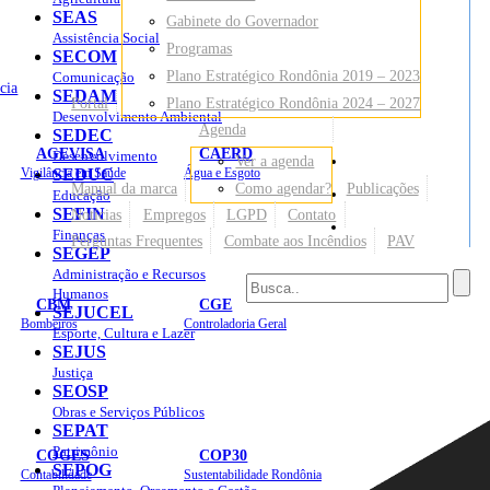
SEAS
Gabinete do Governador
Assistência Social
Programas
SECOM
Plano Estratégico Rondônia 2019 – 2023
Comunicação
cia
SEDAM
Portal
Plano Estratégico Rondônia 2024 – 2027
Desenvolvimento Ambiental
Agenda
SEDEC
AGEVISA
CAERD
Desenvolvimento
Ver a agenda
Mapa do Site
Vigilância em Saúde
SEDUC
Água e Esgoto
Manual da marca
Como agendar?
Publicações
Educação
SEFIN
Notícias
Empregos
LGPD
Contato
Sites
Finanças
Perguntas Frequentes
Combate aos Incêndios
PAV
SEGEP
Administração e Recursos
Humanos
CBM
CGE
SEJUCEL
Bombeiros
Controladoria Geral
Esporte, Cultura e Lazer
SEJUS
Justiça
SEOSP
Obras e Serviços Públicos
SEPAT
Patrimônio
COGES
COP30
SEPOG
Contabilidade
Sustentabilidade Rondônia