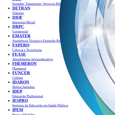
Estradas, Transportes, Serviços Públicos
DETRAN
Trânsito
DIOF
Imprensa Oficial
DRPC
Cerimonial
EMATER
Assistência Técnica e Extensão Rural
FAPERO
Ciência e Tecnologia
FEASE
Atendimento Socioeducativo
FHEMERON
Fhemeron
FUNCER
Cultura
IDARON
Defesa Sanitária
IDEP
Educação Profissional
IESPRO
Instituto de Educação em Saúde Pública
IPEM
Pesos e Medidas