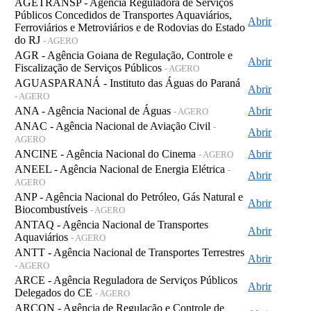
AGETRANSP - Agência Reguladora de Serviços
Públicos Concedidos de Transportes Aquaviários,
Abrir
Ferroviários e Metroviários e de Rodovias do Estado
do RJ
- AGERO
AGR - Agência Goiana de Regulação, Controle e
Abrir
Fiscalização de Serviços Públicos
- AGERO
AGUASPARANÁ - Instituto das Águas do Paraná
Abrir
- AGERO
ANA - Agência Nacional de Águas
Abrir
- AGERO
ANAC - Agência Nacional de Aviação Civil
-
Abrir
AGERO
ANCINE - Agência Nacional do Cinema
Abrir
- AGERO
ANEEL - Agência Nacional de Energia Elétrica
-
Abrir
AGERO
ANP - Agência Nacional do Petróleo, Gás Natural e
Abrir
Biocombustíveis
- AGERO
ANTAQ - Agência Nacional de Transportes
Abrir
Aquaviários
- AGERO
ANTT - Agência Nacional de Transportes Terrestres
Abrir
- AGERO
ARCE - Agência Reguladora de Serviços Públicos
Abrir
Delegados do CE
- AGERO
ARCON - Agência de Regulação e Controle de