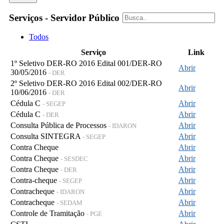
Serviços - Servidor Público
Todos
Serviço
Link
1º Seletivo DER-RO 2016 Edital 001/DER-RO
Abrir
30/05/2016
- DER
2º Seletivo DER-RO 2016 Edital 002/DER-RO
Abrir
10/06/2016
- DER
Cédula C
Abrir
- SEGEP
Cédula C
Abrir
- DER
Consulta Pública de Processos
Abrir
- IDARON
Consulta SINTEGRA
Abrir
- SEGEP
Contra Cheque
Abrir
Contra Cheque
Abrir
- SESDEC
Contra Cheque
Abrir
- DER
Contra-cheque
Abrir
- SEGEP
Contracheque
Abrir
- IDARON
Contracheque
Abrir
- SEDAM
Controle de Tramitação
Abrir
- PGE