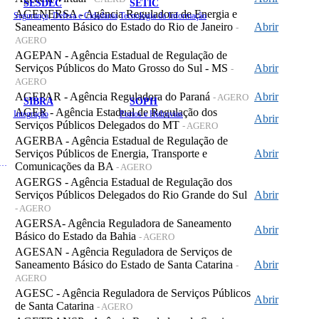
SESDEC
SETIC
AGENERSA - Agência Reguladora de Energia e
Segurança, Defesa e Cidadania
Tecnologia da Informação
Saneamento Básico do Estado do Rio de Janeiro
Abrir
-
AGERO
AGEPAN - Agência Estadual de Regulação de
Serviços Públicos do Mato Grosso do Sul - MS
Abrir
-
AGERO
AGEPAR - Agência Reguladora do Paraná
Abrir
- AGERO
SIBRA
SOPH
AGER - Agência Estadual de Regulação dos
Integração
Portos e Hidrovias
Abrir
Serviços Públicos Delegados do MT
- AGERO
AGERBA - Agência Estadual de Regulação de
Serviços Públicos de Energia, Transporte e
Abrir
 de Gastos Públicos Administrativos
Comunicações da BA
- AGERO
AGERGS - Agência Estadual de Regulação dos
Serviços Públicos Delegados do Rio Grande do Sul
Abrir
- AGERO
AGERSA- Agência Reguladora de Saneamento
Abrir
Básico do Estado da Bahia
- AGERO
AGESAN - Agência Reguladora de Serviços de
Saneamento Básico do Estado de Santa Catarina
Abrir
-
AGERO
AGESC - Agência Reguladora de Serviços Públicos
Abrir
de Santa Catarina
- AGERO