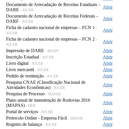
Documento de Arrecadação de Receitas Estaduais –
Abrir
DARE
- JUCER
Documento de Arrecadação de Receitas Federais –
Abrir
DARF
- JUCER
Ficha de cadastro nacional de empresas – FCN 1
-
Abrir
JUCER
Ficha de cadastro nacional de empresas – FCN 2
-
Abrir
JUCER
Impressão de DARE
Abrir
- SEGEP
Inscrição Estadual
Abrir
- JUCER
Livro digital
Abrir
- JUCER
Livro mercantil
Abrir
- JUCER
Pedido de restituição
Abrir
- JUCER
Pesquisa CNAE (Classificação Nacional de
Abrir
Atividades Econômicas)
- JUCER
Pesquisa de Processo
Abrir
- SEDAM
Plano anual de manutenção de Rodovias 2016
Abrir
(MAPAS)
- DER
Portal de serviços
Abrir
- JUCER
Protocolo Online - Empresa Fácil
Abrir
- SEDAM
Registro de balanço
Abrir
- JUCER