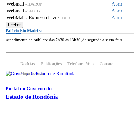
Webmail
Abrir
- IDARON
Webmail
Abrir
- SEPOG
WebMail - Expresso Livre
Abrir
- DER
Fechar
Palácio Rio Madeira
Atendimento ao público: das 7h30 às 13h30, de segunda a sexta-feira
Notícias
Publicações
Telefones Voip
Contato
Mapa do Site
Portal do Governo do
Estado de Rondônia
Palácio Rio Madeira
- Av. Farquar, 2986 - Bairro Pedrinhas
CEP 76.801-470 - Porto Velho, RO
© 2026
Governo do Estado de Rondônia
Todos os Direitos Reservados