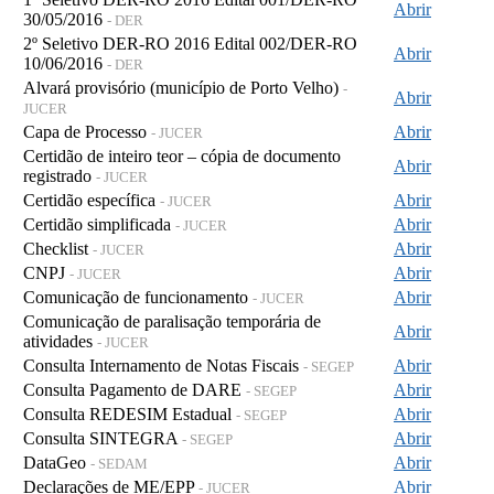
Abrir
30/05/2016
- DER
2º Seletivo DER-RO 2016 Edital 002/DER-RO
Abrir
10/06/2016
- DER
Alvará provisório (município de Porto Velho)
-
Abrir
JUCER
Capa de Processo
Abrir
- JUCER
Certidão de inteiro teor – cópia de documento
Abrir
registrado
- JUCER
Certidão específica
Abrir
- JUCER
Certidão simplificada
Abrir
- JUCER
Checklist
Abrir
- JUCER
CNPJ
Abrir
- JUCER
Comunicação de funcionamento
Abrir
- JUCER
Comunicação de paralisação temporária de
Abrir
atividades
- JUCER
Consulta Internamento de Notas Fiscais
Abrir
- SEGEP
Consulta Pagamento de DARE
Abrir
- SEGEP
Consulta REDESIM Estadual
Abrir
- SEGEP
Consulta SINTEGRA
Abrir
- SEGEP
DataGeo
Abrir
- SEDAM
Declarações de ME/EPP
Abrir
- JUCER