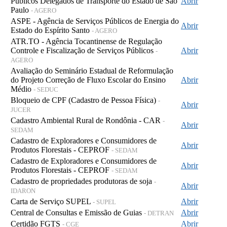
Públicos Delegados de Transporte do Estado de São
Abrir
Paulo
- AGERO
ASPE - Agência de Serviços Públicos de Energia do
Abrir
Estado do Espírito Santo
- AGERO
ATR.TO - Agência Tocantinense de Regulação
Controle e Fiscalização de Serviços Públicos
Abrir
-
AGERO
Avaliação do Seminário Estadual de Reformulação
do Projeto Correção de Fluxo Escolar do Ensino
Abrir
Médio
- SEDUC
Bloqueio de CPF (Cadastro de Pessoa Física)
-
Abrir
JUCER
Cadastro Ambiental Rural de Rondônia - CAR
-
Abrir
SEDAM
Cadastro de Exploradores e Consumidores de
Abrir
Produtos Florestais - CEPROF
- SEDAM
Cadastro de Exploradores e Consumidores de
Abrir
Produtos Florestais - CEPROF
- SEDAM
Cadastro de propriedades produtoras de soja
-
Abrir
IDARON
Carta de Serviço SUPEL
Abrir
- SUPEL
Central de Consultas e Emissão de Guias
Abrir
- DETRAN
Certidão FGTS
Abrir
- CGE