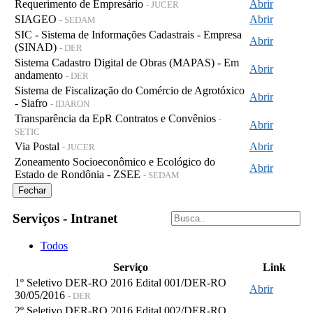
Requerimento de Empresário
Abrir
- JUCER
SIAGEO
Abrir
- SEDAM
SIC - Sistema de Informações Cadastrais - Empresa
Abrir
(SINAD)
- DER
Sistema Cadastro Digital de Obras (MAPAS) - Em
Abrir
andamento
- DER
Sistema de Fiscalização do Comércio de Agrotóxico
Abrir
- Siafro
- IDARON
Transparência da EpR Contratos e Convênios
-
Abrir
SETIC
Via Postal
Abrir
- JUCER
Zoneamento Socioeconômico e Ecológico do
Abrir
Estado de Rondônia - ZSEE
- SEDAM
Fechar
Serviços - Intranet
Todos
Serviço
Link
1º Seletivo DER-RO 2016 Edital 001/DER-RO
Abrir
30/05/2016
- DER
2º Seletivo DER-RO 2016 Edital 002/DER-RO