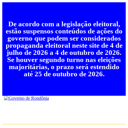
De acordo com a legislação eleitoral,
estão suspensos conteúdos de ações do
governo que podem ser considerados
propaganda eleitoral neste site de 4 de
julho de 2026 a 4 de outubro de 2026.
Se houver segundo turno nas eleições
majoritárias, o prazo será estendido
até 25 de outubro de 2026.