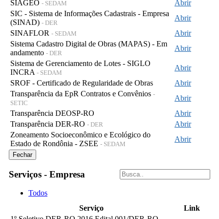
SIAGEO
Abrir
- SEDAM
SIC - Sistema de Informações Cadastrais - Empresa
Abrir
(SINAD)
- DER
SINAFLOR
Abrir
- SEDAM
Sistema Cadastro Digital de Obras (MAPAS) - Em
Abrir
andamento
- DER
Sistema de Gerenciamento de Lotes - SIGLO
Abrir
INCRA
- SEDAM
SROF - Certificado de Regularidade de Obras
Abrir
Transparência da EpR Contratos e Convênios
-
Abrir
SETIC
Transparência DEOSP-RO
Abrir
Transparência DER-RO
Abrir
- DER
Zoneamento Socioeconômico e Ecológico do
Abrir
Estado de Rondônia - ZSEE
- SEDAM
Fechar
Serviços - Empresa
Todos
Serviço
Link
1º Seletivo DER-RO 2016 Edital 001/DER-RO