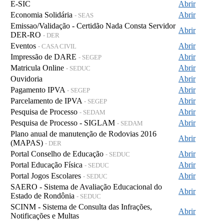
E-SIC
Abrir
Economia Solidária
Abrir
- SEAS
Emissao/Validação - Certidão Nada Consta Servidor
Abrir
DER-RO
- DER
Eventos
Abrir
- CASA CIVIL
Impressão de DARE
Abrir
- SEGEP
Matricula Online
Abrir
- SEDUC
Ouvidoria
Abrir
Pagamento IPVA
Abrir
- SEGEP
Parcelamento de IPVA
Abrir
- SEGEP
Pesquisa de Processo
Abrir
- SEDAM
Pesquisa de Processo - SIGLAM
Abrir
- SEDAM
Plano anual de manutenção de Rodovias 2016
Abrir
(MAPAS)
- DER
Portal Conselho de Educação
Abrir
- SEDUC
Portal Educação Física
Abrir
- SEDUC
Portal Jogos Escolares
Abrir
- SEDUC
SAERO - Sistema de Avaliação Educacional do
Abrir
Estado de Rondônia
- SEDUC
SCINM - Sistema de Consulta das Infrações,
Abrir
Notificações e Multas