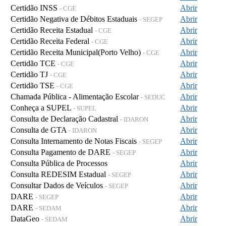
Certidão INSS
Abrir
- CGE
Certidão Negativa de Débitos Estaduais
Abrir
- SEGEP
Certidão Receita Estadual
Abrir
- CGE
Certidão Receita Federal
Abrir
- CGE
Certidão Receita Municipal(Porto Velho)
Abrir
- CGE
Certidão TCE
Abrir
- CGE
Certidão TJ
Abrir
- CGE
Certidão TSE
Abrir
- CGE
Chamada Pública - Alimentação Escolar
Abrir
- SEDUC
Conheça a SUPEL
Abrir
- SUPEL
Consulta de Declaração Cadastral
Abrir
- IDARON
Consulta de GTA
Abrir
- IDARON
Consulta Internamento de Notas Fiscais
Abrir
- SEGEP
Consulta Pagamento de DARE
Abrir
- SEGEP
Consulta Pública de Processos
Abrir
Consulta REDESIM Estadual
Abrir
- SEGEP
Consultar Dados de Veículos
Abrir
- SEGEP
DARE
Abrir
- SEGEP
DARE
Abrir
- SEDAM
DataGeo
Abrir
- SEDAM