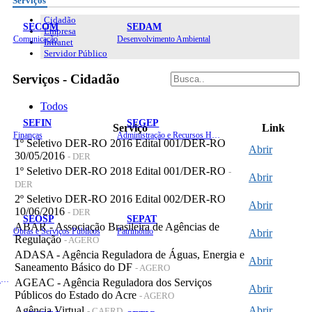
Serviços
Cidadão
SECOM
SEDAM
Empresa
Comunicação
Desenvolvimento Ambiental
Intranet
Servidor Público
Serviços - Cidadão
Todos
SEFIN
SEGEP
Serviço
Link
Finanças
Administração e Recursos Humanos
1º Seletivo DER-RO 2016 Edital 001/DER-RO
Abrir
30/05/2016
- DER
1º Seletivo DER-RO 2018 Edital 001/DER-RO
-
Abrir
DER
2º Seletivo DER-RO 2016 Edital 002/DER-RO
Abrir
10/06/2016
- DER
SEOSP
SEPAT
ABAR - Associação Brasileira de Agências de
Obras e Serviços Públicos
Patrimônio
Abrir
Regulação
- AGERO
ADASA - Agência Reguladora de Águas, Energia e
Abrir
Saneamento Básico do DF
- AGERO
Planejamento, Orçamento e Gestão
AGEAC - Agência Reguladora dos Serviços
Abrir
Públicos do Estado do Acre
- AGERO
Agência Virtual
Abrir
- CAERD