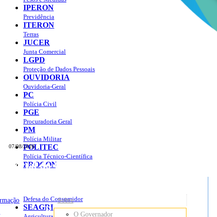
IPERON
Previdência
ITERON
Terras
JUCER
Junta Comercial
LGPD
Proteção de Dados Pessoais
OUVIDORIA
Ouvidoria-Geral
PC
Polícia Civil
PGE
Procuradoria Geral
PM
Polícia Militar
POLITEC
07/08/2026
Polícia Técnico-Científica
Portal do Governo do
Estado de Rondônia
PROCON
sso à Informação
Governo
de
Defesa do Consumidor
ormação
Sobre
SEAGRI
Rondônia
o
O Governador
Agricultura