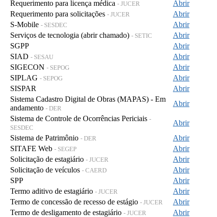
Requerimento para licença médica
Abrir
- JUCER
Requerimento para solicitações
Abrir
- JUCER
S-Mobile
Abrir
- SESDEC
Serviços de tecnologia (abrir chamado)
Abrir
- SETIC
SGPP
Abrir
SIAD
Abrir
- SESAU
SIGECON
Abrir
- SEPOG
SIPLAG
Abrir
- SEPOG
SISPAR
Abrir
Sistema Cadastro Digital de Obras (MAPAS) - Em
Abrir
andamento
- DER
Sistema de Controle de Ocorrências Periciais
-
Abrir
SESDEC
Sistema de Patrimônio
Abrir
- DER
SITAFE Web
Abrir
- SEGEP
Solicitação de estagiário
Abrir
- JUCER
Solicitação de veículos
Abrir
- CAERD
SPP
Abrir
Termo aditivo de estagiário
Abrir
- JUCER
Termo de concessão de recesso de estágio
Abrir
- JUCER
Termo de desligamento de estagiário
Abrir
- JUCER