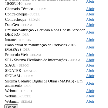
Abrir
10/06/2016
- DER
Chamado Técnico
Abrir
- SEDAM
Contra-cheque
Abrir
- JUCER
Contracheque
Abrir
- SEDAM
DataGeo
Abrir
- SEDAM
Emissao/Validação - Certidão Nada Consta Servidor
Abrir
DER-RO
- DER
Intranet
Abrir
- IDARON
Plano anual de manutenção de Rodovias 2016
Abrir
(MAPAS)
- DER
Protocolo Web
Abrir
- SEDAM
SEI - Sistema Eletrônico de Informações
Abrir
- SEDAM
SIAOF
Abrir
- SEPOG
SIGATER
Abrir
- EMATER
SIGLAM
Abrir
- SEDAM
Sistema Cadastro Digital de Obras (MAPAS) - Em
Abrir
andamento
- DER
Webmail
Abrir
- CAERD
Webmail
Abrir
- JUCER
Webmail
Abrir
- SEDAM
Fechar