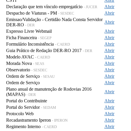
CSTI
Abrir
Declaração que tem vínculo empregatício
Abrir
- JUCER
Despacho de Viaturas - PM
Abrir
- SESDEC
Emissao/Validação - Certidão Nada Consta Servidor
Abrir
DER-RO
- DER
Expresso Livre Webmail
Abrir
Ficha Financeira
Abrir
- SEGEP
Formulário Inconsistência
Abrir
- CAERD
Guia Prático de Redação DER-RO 2017
Abrir
- DER
Modelo AVAC
Abrir
- CAERD
Morada Nova
Abrir
- SEAS
Observatorio
Abrir
- SESDEC
Ordem de Serviço
Abrir
- SESAU
Ordem de Serviço
Abrir
Plano anual de manutenção de Rodovias 2016
Abrir
(MAPAS)
- DER
Portal do Contribuinte
Abrir
Portal do Servidor
Abrir
- SEDAM
Protocolo Web
Abrir
Recadastramento Iperon
Abrir
- IPERON
Regimento Interno
Abrir
- CAERD