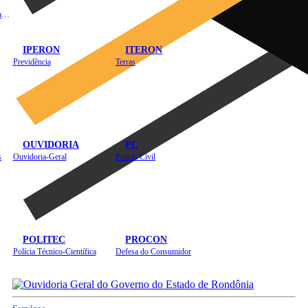
Instituto de Educação em Saúde Pública
IPERON
ITERON
Previdência
Terras
OUVIDORIA
PC
s
Ouvidoria-Geral
Polícia Civil
POLITEC
PROCON
Polícia Técnico-Científica
Defesa do Consumidor