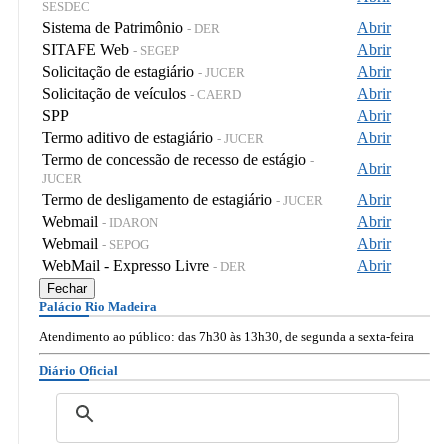
SESDEC
Sistema de Patrimônio
Abrir
- DER
SITAFE Web
Abrir
- SEGEP
Solicitação de estagiário
Abrir
- JUCER
Solicitação de veículos
Abrir
- CAERD
SPP
Abrir
Termo aditivo de estagiário
Abrir
- JUCER
Termo de concessão de recesso de estágio
-
Abrir
JUCER
Termo de desligamento de estagiário
Abrir
- JUCER
Webmail
Abrir
- IDARON
Webmail
Abrir
- SEPOG
WebMail - Expresso Livre
Abrir
- DER
Fechar
Palácio Rio Madeira
Atendimento ao público: das 7h30 às 13h30, de segunda a sexta-feira
Diário Oficial