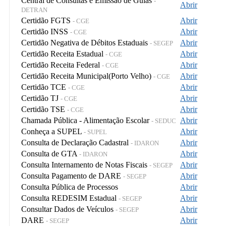
Central de Consultas e Emissão de Guias
-
Abrir
DETRAN
Certidão FGTS
Abrir
- CGE
Certidão INSS
Abrir
- CGE
Certidão Negativa de Débitos Estaduais
Abrir
- SEGEP
Certidão Receita Estadual
Abrir
- CGE
Certidão Receita Federal
Abrir
- CGE
Certidão Receita Municipal(Porto Velho)
Abrir
- CGE
Certidão TCE
Abrir
- CGE
Certidão TJ
Abrir
- CGE
Certidão TSE
Abrir
- CGE
Chamada Pública - Alimentação Escolar
Abrir
- SEDUC
Conheça a SUPEL
Abrir
- SUPEL
Consulta de Declaração Cadastral
Abrir
- IDARON
Consulta de GTA
Abrir
- IDARON
Consulta Internamento de Notas Fiscais
Abrir
- SEGEP
Consulta Pagamento de DARE
Abrir
- SEGEP
Consulta Pública de Processos
Abrir
Consulta REDESIM Estadual
Abrir
- SEGEP
Consultar Dados de Veículos
Abrir
- SEGEP
DARE
Abrir
- SEGEP