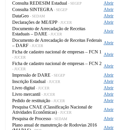
Consulta REDESIM Estadual
Abrir
- SEGEP
Consulta SINTEGRA
Abrir
- SEGEP
DataGeo
Abrir
- SEDAM
Declarações de ME/EPP
Abrir
- JUCER
Documento de Arrecadação de Receitas
Abrir
Estaduais – DARE
- JUCER
Documento de Arrecadação de Receitas Federais
Abrir
– DARF
- JUCER
Ficha de cadastro nacional de empresas – FCN 1
Abrir
- JUCER
Ficha de cadastro nacional de empresas – FCN 2
Abrir
- JUCER
Impressão de DARE
Abrir
- SEGEP
Inscrição Estadual
Abrir
- JUCER
Livro digital
Abrir
- JUCER
Livro mercantil
Abrir
- JUCER
Pedido de restituição
Abrir
- JUCER
Pesquisa CNAE (Classificação Nacional de
Abrir
Atividades Econômicas)
- JUCER
Pesquisa de Processo
Abrir
- SEDAM
Plano anual de manutenção de Rodovias 2016
Abrir