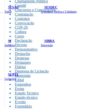
Chamamento Público
Comitê
SESAU
SESDEC
Concursos e Convocações
Planejamento, Orçamento e Gestão
Saúde
Segurança, Defesa e Cidadania
Contratação
Contratos
Convocação
COP-26
Cultura
Curso
Declaração
SI
SIBRA
Decreto
Indígena
Integração
Demonstrativo
Despacho
Despesas
Destaques
Diárias
Dispensa de Licitação
SUPEL
Economia
 de Gastos Públicos Administrativos
Licitações
Edital
Empenhos
Errata
Estudo Tecnico
Estudo técnico
Evento
Formulário