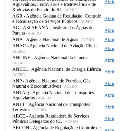
Abrir
Aquaviários, Ferroviários e Metroviários e de
Rodovias do Estado do RJ
- AGERO
AGR - Agência Goiana de Regulação, Controle
Abrir
e Fiscalização de Serviços Públicos
- AGERO
AGUASPARANÁ - Instituto das Águas do
Abrir
Paraná
- AGERO
ANA - Agência Nacional de Águas
Abrir
- AGERO
ANAC - Agência Nacional de Aviação Civil
-
Abrir
AGERO
ANCINE - Agência Nacional do Cinema
-
Abrir
AGERO
ANEEL - Agência Nacional de Energia Elétrica
-
Abrir
AGERO
ANP - Agência Nacional do Petróleo, Gás
Abrir
Natural e Biocombustíveis
- AGERO
ANTAQ - Agência Nacional de Transportes
Abrir
Aquaviários
- AGERO
ANTT - Agência Nacional de Transportes
Abrir
Terrestres
- AGERO
ARCE - Agência Reguladora de Serviços
Abrir
Públicos Delegados do CE
- AGERO
ARCON - Agência de Regulação e Controle de
Abrir