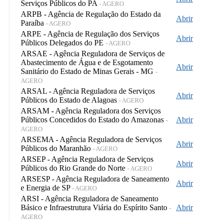
Serviços Públicos do PA
- AGERO
ARPB - Agência de Regulação do Estado da
Abrir
Paraíba
- AGERO
ARPE - Agência de Regulação dos Serviços
Abrir
Públicos Delegados do PE
- AGERO
ARSAE - Agência Reguladora de Serviços de
Abastecimento de Água e de Esgotamento
Abrir
Sanitário do Estado de Minas Gerais - MG
-
AGERO
ARSAL - Agência Reguladora de Serviços
Abrir
Públicos do Estado de Alagoas
- AGERO
ARSAM - Agência Reguladora dos Serviços
Públicos Concedidos do Estado do Amazonas
Abrir
-
AGERO
ARSEMA - Agência Reguladora de Serviços
Abrir
Públicos do Maranhão
- AGERO
ARSEP - Agência Reguladora de Serviços
Abrir
Públicos do Rio Grande do Norte
- AGERO
ARSESP - Agência Reguladora de Saneamento
Abrir
e Energia de SP
- AGERO
ARSI - Agência Reguladora de Saneamento
Básico e Infraestrutura Viária do Espírito Santo
Abrir
-
AGERO