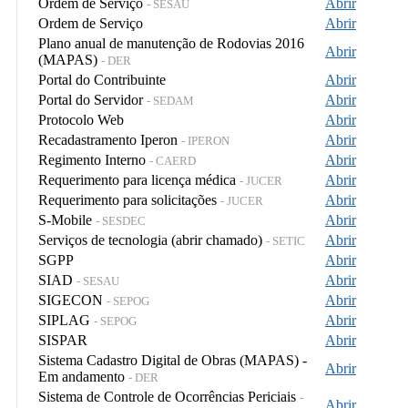
Ordem de Serviço
Abrir
- SESAU
Ordem de Serviço
Abrir
Plano anual de manutenção de Rodovias 2016
Abrir
(MAPAS)
- DER
Portal do Contribuinte
Abrir
Portal do Servidor
Abrir
- SEDAM
Protocolo Web
Abrir
Recadastramento Iperon
Abrir
- IPERON
Regimento Interno
Abrir
- CAERD
Requerimento para licença médica
Abrir
- JUCER
Requerimento para solicitações
Abrir
- JUCER
S-Mobile
Abrir
- SESDEC
Serviços de tecnologia (abrir chamado)
Abrir
- SETIC
SGPP
Abrir
SIAD
Abrir
- SESAU
SIGECON
Abrir
- SEPOG
SIPLAG
Abrir
- SEPOG
SISPAR
Abrir
Sistema Cadastro Digital de Obras (MAPAS) -
Abrir
Em andamento
- DER
Sistema de Controle de Ocorrências Periciais
-
Abrir