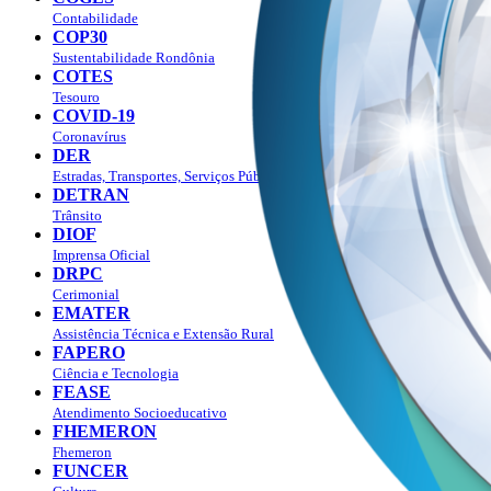
Contabilidade
COP30
Sustentabilidade Rondônia
COTES
Tesouro
COVID-19
Coronavírus
DER
Estradas, Transportes, Serviços Públicos
DETRAN
Trânsito
DIOF
Imprensa Oficial
DRPC
Cerimonial
EMATER
Assistência Técnica e Extensão Rural
FAPERO
Ciência e Tecnologia
FEASE
Atendimento Socioeducativo
FHEMERON
Fhemeron
FUNCER