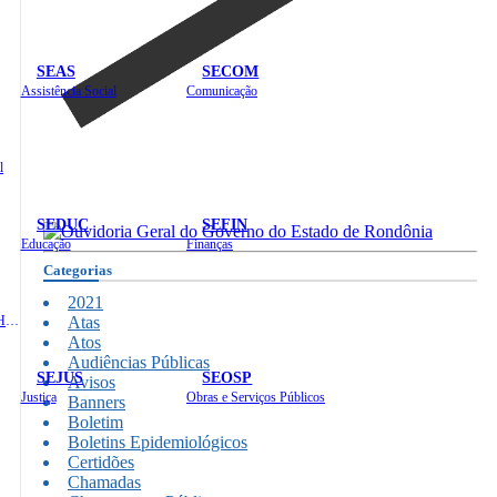
SEAS
SECOM
Assistência Social
Comunicação
l
SEDUC
SEFIN
Educação
Finanças
Categorias
2021
Administração e Recursos Humanos
Atas
Atos
Audiências Públicas
SEJUS
SEOSP
Avisos
Justiça
Obras e Serviços Públicos
Banners
Boletim
Boletins Epidemiológicos
Certidões
Chamadas