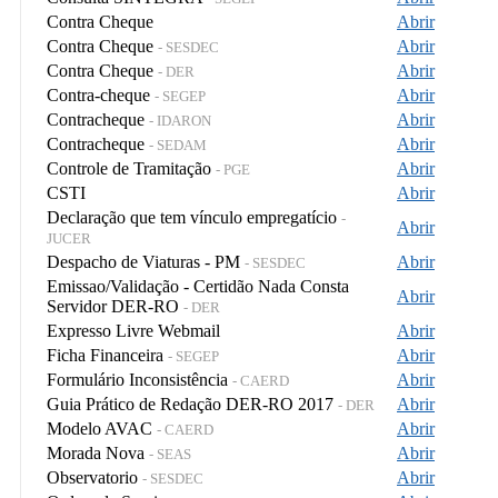
Contra Cheque
Abrir
Contra Cheque
Abrir
- SESDEC
Contra Cheque
Abrir
- DER
Contra-cheque
Abrir
- SEGEP
Contracheque
Abrir
- IDARON
Contracheque
Abrir
- SEDAM
Controle de Tramitação
Abrir
- PGE
CSTI
Abrir
Declaração que tem vínculo empregatício
-
Abrir
JUCER
Despacho de Viaturas - PM
Abrir
- SESDEC
Emissao/Validação - Certidão Nada Consta
Abrir
Servidor DER-RO
- DER
Expresso Livre Webmail
Abrir
Ficha Financeira
Abrir
- SEGEP
Formulário Inconsistência
Abrir
- CAERD
Guia Prático de Redação DER-RO 2017
Abrir
- DER
Modelo AVAC
Abrir
- CAERD
Morada Nova
Abrir
- SEAS
Observatorio
Abrir
- SESDEC