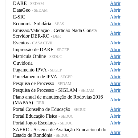
DARE
Abrir
- SEDAM
DataGeo
Abrir
- SEDAM
E-SIC
Abrir
Economia Solidária
Abrir
- SEAS
Emissao/Validação - Certidão Nada Consta
Abrir
Servidor DER-RO
- DER
Eventos
Abrir
- CASA CIVIL
Impressão de DARE
Abrir
- SEGEP
Matricula Online
Abrir
- SEDUC
Ouvidoria
Abrir
Pagamento IPVA
Abrir
- SEGEP
Parcelamento de IPVA
Abrir
- SEGEP
Pesquisa de Processo
Abrir
- SEDAM
Pesquisa de Processo - SIGLAM
Abrir
- SEDAM
Plano anual de manutenção de Rodovias 2016
Abrir
(MAPAS)
- DER
Portal Conselho de Educação
Abrir
- SEDUC
Portal Educação Física
Abrir
- SEDUC
Portal Jogos Escolares
Abrir
- SEDUC
SAERO - Sistema de Avaliação Educacional do
Abrir
Estado de Rondônia
- SEDUC