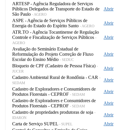
ARTESP - Agência Reguladora de Serviços
Públicos Delegados de Transporte do Estado de
Abrir
São Paulo
- AGERO
ASPE - Agência de Serviços Públicos de
Abrir
Energia do Estado do Espírito Santo
- AGERO
ATR.TO - Agência Tocantinense de Regulação
Controle e Fiscalização de Serviços Públicos
Abrir
-
AGERO
Avaliação do Seminário Estadual de
Reformulação do Projeto Correção de Fluxo
Abrir
Escolar do Ensino Médio
- SEDUC
Bloqueio de CPF (Cadastro de Pessoa Física)
-
Abrir
JUCER
Cadastro Ambiental Rural de Rondônia - CAR
-
Abrir
SEDAM
Cadastro de Exploradores e Consumidores de
Abrir
Produtos Florestais - CEPROF
- SEDAM
Cadastro de Exploradores e Consumidores de
Abrir
Produtos Florestais - CEPROF
- SEDAM
Cadastro de propriedades produtoras de soja
-
Abrir
IDARON
Carta de Serviço SUPEL
Abrir
- SUPEL