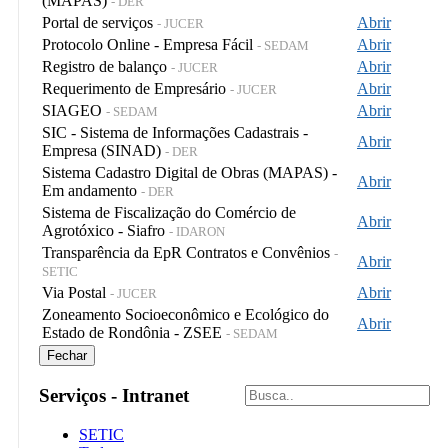
(MAPAS)
- DER
Portal de serviços
Abrir
- JUCER
Protocolo Online - Empresa Fácil
Abrir
- SEDAM
Registro de balanço
Abrir
- JUCER
Requerimento de Empresário
Abrir
- JUCER
SIAGEO
Abrir
- SEDAM
SIC - Sistema de Informações Cadastrais -
Abrir
Empresa (SINAD)
- DER
Sistema Cadastro Digital de Obras (MAPAS) -
Abrir
Em andamento
- DER
Sistema de Fiscalização do Comércio de
Abrir
Agrotóxico - Siafro
- IDARON
Transparência da EpR Contratos e Convênios
-
Abrir
SETIC
Via Postal
Abrir
- JUCER
Zoneamento Socioeconômico e Ecológico do
Abrir
Estado de Rondônia - ZSEE
- SEDAM
Fechar
Serviços - Intranet
SETIC