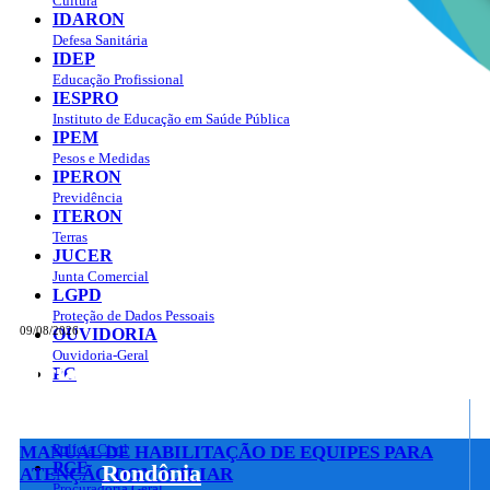
Cultura
IDARON
Defesa Sanitária
IDEP
Educação Profissional
IESPRO
Instituto de Educação em Saúde Pública
IPEM
Pesos e Medidas
IPERON
Previdência
ITERON
Terras
JUCER
Junta Comercial
LGPD
Proteção de Dados Pessoais
09/08/2026
OUVIDORIA
Ouvidoria-Geral
Portal do Governo do
Estado de Rondônia
PC
Governo
de
Polícia Civil
MANUAL DE HABILITAÇÃO DE EQUIPES PARA
PGE
Rondônia
ATENÇÃO DOMICILIAR
Procuradoria Geral