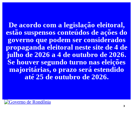
De acordo com a legislação eleitoral,
estão suspensos conteúdos de ações do
governo que podem ser considerados
propaganda eleitoral neste site de 4 de
julho de 2026 a 4 de outubro de 2026.
Se houver segundo turno nas eleições
majoritárias, o prazo será estendido
até 25 de outubro de 2026.