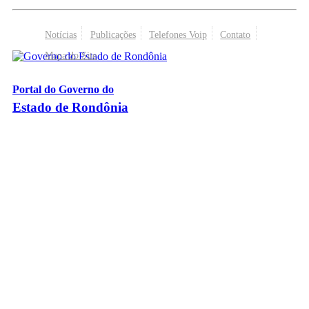
Notícias
Publicações
Telefones Voip
Contato
Mapa do Site
Portal do Governo do
Estado de Rondônia
Palácio Rio Madeira
- Av. Farquar, 2986 - Bairro Pedrinhas
CEP 76.801-470 - Porto Velho, RO
© 2026
Governo do Estado de Rondônia
Todos os Direitos Reservados