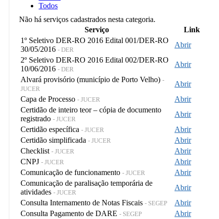
Todos
Não há serviços cadastrados nesta categoria.
Serviço
Link
1º Seletivo DER-RO 2016 Edital 001/DER-RO
Abrir
30/05/2016
- DER
2º Seletivo DER-RO 2016 Edital 002/DER-RO
Abrir
10/06/2016
- DER
Alvará provisório (município de Porto Velho)
-
Abrir
JUCER
Capa de Processo
Abrir
- JUCER
Certidão de inteiro teor – cópia de documento
Abrir
registrado
- JUCER
Certidão específica
Abrir
- JUCER
Certidão simplificada
Abrir
- JUCER
Checklist
Abrir
- JUCER
CNPJ
Abrir
- JUCER
Comunicação de funcionamento
Abrir
- JUCER
Comunicação de paralisação temporária de
Abrir
atividades
- JUCER
Consulta Internamento de Notas Fiscais
Abrir
- SEGEP
Consulta Pagamento de DARE
Abrir
- SEGEP