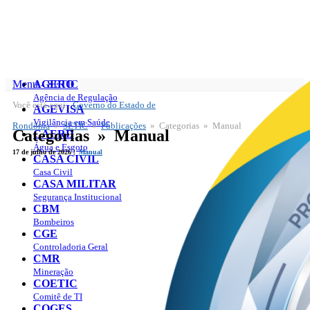
Menu - SETIC
AGERO
Agência de Regulação
Você está aqui:
Governo do Estado de
SETIC
AGEVISA
Publicações
Vigilância em Saúde
Rondônia
»
SETIC
»
Publicações
» Categorias » Manual
Categorias » Manual
Todas as Publicações
CAERD
Contratação de Profissionais de TIC
Água e Esgoto
17 de julho de 2026 |
Manual
Banco de Talentos
CASA CIVIL
Casa Civil
CASA MILITAR
Segurança Institucional
CBM
Bombeiros
CGE
Controladoria Geral
CMR
Mineração
COETIC
Comitê de TI
COGES