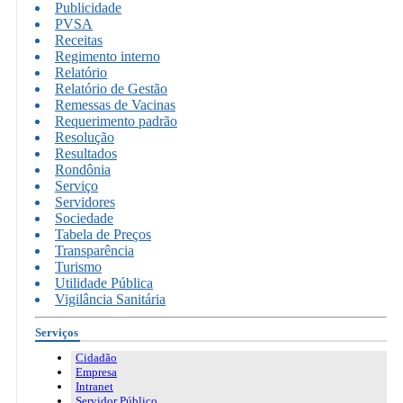
Publicidade
PVSA
Receitas
Regimento interno
Relatório
Relatório de Gestão
Remessas de Vacinas
Requerimento padrão
Resolução
Resultados
Rondônia
Serviço
Servidores
Sociedade
Tabela de Preços
Transparência
Turismo
Utilidade Pública
Vigilância Sanitária
Serviços
Cidadão
Empresa
Intranet
Servidor Público