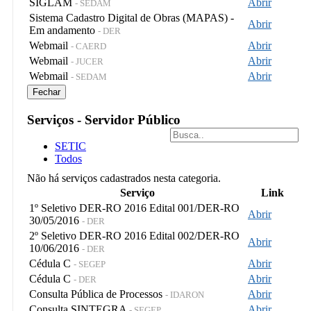
SIGLAM
Abrir
- SEDAM
Sistema Cadastro Digital de Obras (MAPAS) -
Abrir
Em andamento
- DER
Webmail
Abrir
- CAERD
Webmail
Abrir
- JUCER
Webmail
Abrir
- SEDAM
Fechar
Serviços - Servidor Público
SETIC
Todos
Não há serviços cadastrados nesta categoria.
Serviço
Link
1º Seletivo DER-RO 2016 Edital 001/DER-RO
Abrir
30/05/2016
- DER
2º Seletivo DER-RO 2016 Edital 002/DER-RO
Abrir
10/06/2016
- DER
Cédula C
Abrir
- SEGEP
Cédula C
Abrir
- DER
Consulta Pública de Processos
Abrir
- IDARON
Consulta SINTEGRA
Abrir
- SEGEP