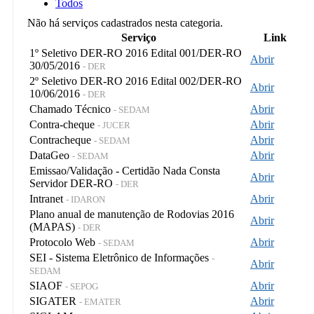
Todos
Não há serviços cadastrados nesta categoria.
Serviço
Link
1º Seletivo DER-RO 2016 Edital 001/DER-RO
Abrir
30/05/2016
- DER
2º Seletivo DER-RO 2016 Edital 002/DER-RO
Abrir
10/06/2016
- DER
Chamado Técnico
Abrir
- SEDAM
Contra-cheque
Abrir
- JUCER
Contracheque
Abrir
- SEDAM
DataGeo
Abrir
- SEDAM
Emissao/Validação - Certidão Nada Consta
Abrir
Servidor DER-RO
- DER
Intranet
Abrir
- IDARON
Plano anual de manutenção de Rodovias 2016
Abrir
(MAPAS)
- DER
Protocolo Web
Abrir
- SEDAM
SEI - Sistema Eletrônico de Informações
-
Abrir
SEDAM
SIAOF
Abrir
- SEPOG
SIGATER
Abrir
- EMATER