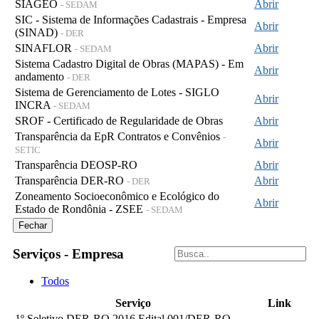
SIAGEO
Abrir
- SEDAM
SIC - Sistema de Informações Cadastrais - Empresa
Abrir
(SINAD)
- DER
SINAFLOR
Abrir
- SEDAM
Sistema Cadastro Digital de Obras (MAPAS) - Em
Abrir
andamento
- DER
Sistema de Gerenciamento de Lotes - SIGLO
Abrir
INCRA
- SEDAM
SROF - Certificado de Regularidade de Obras
Abrir
Transparência da EpR Contratos e Convênios
-
Abrir
SETIC
Transparência DEOSP-RO
Abrir
Transparência DER-RO
Abrir
- DER
Zoneamento Socioeconômico e Ecológico do
Abrir
Estado de Rondônia - ZSEE
- SEDAM
Fechar
Serviços - Empresa
Todos
Serviço
Link
1º Seletivo DER-RO 2016 Edital 001/DER-RO