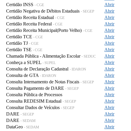
Certidão INSS
Abrir
- CGE
Certidão Negativa de Débitos Estaduais
Abrir
- SEGEP
Certidão Receita Estadual
Abrir
- CGE
Certidão Receita Federal
Abrir
- CGE
Certidão Receita Municipal(Porto Velho)
Abrir
- CGE
Certidão TCE
Abrir
- CGE
Certidão TJ
Abrir
- CGE
Certidão TSE
Abrir
- CGE
Chamada Pública - Alimentação Escolar
Abrir
- SEDUC
Conheça a SUPEL
Abrir
- SUPEL
Consulta de Declaração Cadastral
Abrir
- IDARON
Consulta de GTA
Abrir
- IDARON
Consulta Internamento de Notas Fiscais
Abrir
- SEGEP
Consulta Pagamento de DARE
Abrir
- SEGEP
Consulta Pública de Processos
Abrir
Consulta REDESIM Estadual
Abrir
- SEGEP
Consultar Dados de Veículos
Abrir
- SEGEP
DARE
Abrir
- SEGEP
DARE
Abrir
- SEDAM
DataGeo
Abrir
- SEDAM