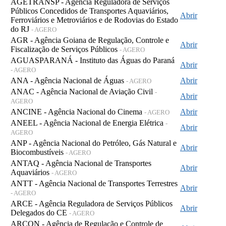
AGETRANSP - Agência Reguladora de Serviços
Públicos Concedidos de Transportes Aquaviários,
Abrir
Ferroviários e Metroviários e de Rodovias do Estado
do RJ
- AGERO
AGR - Agência Goiana de Regulação, Controle e
Abrir
Fiscalização de Serviços Públicos
- AGERO
AGUASPARANÁ - Instituto das Águas do Paraná
Abrir
- AGERO
ANA - Agência Nacional de Águas
Abrir
- AGERO
ANAC - Agência Nacional de Aviação Civil
-
Abrir
AGERO
ANCINE - Agência Nacional do Cinema
Abrir
- AGERO
ANEEL - Agência Nacional de Energia Elétrica
-
Abrir
AGERO
ANP - Agência Nacional do Petróleo, Gás Natural e
Abrir
Biocombustíveis
- AGERO
ANTAQ - Agência Nacional de Transportes
Abrir
Aquaviários
- AGERO
ANTT - Agência Nacional de Transportes Terrestres
Abrir
- AGERO
ARCE - Agência Reguladora de Serviços Públicos
Abrir
Delegados do CE
- AGERO
ARCON - Agência de Regulação e Controle de