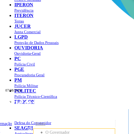
IPERON
Previdência
ITERON
Terras
JUCER
Junta Comercial
LGPD
Proteção de Dados Pessoais
OUVIDORIA
Ouvidoria-Geral
PC
Polícia Civil
PGE
Procuradoria Geral
PM
Polícia Militar
POLITEC
07/08/2026
Polícia Técnico-Científica
Portal do Governo do
Estado de Rondônia
PROCON
sso à Informação
Governo
de
Defesa do Consumidor
ormação
Sobre
SEAGRI
Rondônia
o
O Governador
Agricultura