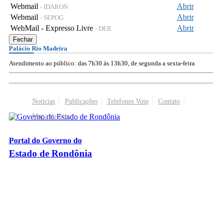
Webmail
Abrir
- IDARON
Webmail
Abrir
- SEPOG
WebMail - Expresso Livre
Abrir
- DER
Fechar
Palácio Rio Madeira
Atendimento ao público: das 7h30 às 13h30, de segunda a sexta-feira
Notícias
Publicações
Telefones Voip
Contato
Mapa do Site
Portal do Governo do
Estado de Rondônia
Palácio Rio Madeira
- Av. Farquar, 2986 - Bairro Pedrinhas
CEP 76.801-470 - Porto Velho, RO
© 2026
Governo do Estado de Rondônia
Todos os Direitos Reservados