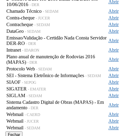
Abrir
10/06/2016
- DER
Chamado Técnico
Abrir
- SEDAM
Contra-cheque
Abrir
- JUCER
Contracheque
Abrir
- SEDAM
DataGeo
Abrir
- SEDAM
Emissao/Validação - Certidão Nada Consta Servidor
Abrir
DER-RO
- DER
Intranet
Abrir
- IDARON
Plano anual de manutenção de Rodovias 2016
Abrir
(MAPAS)
- DER
Protocolo Web
Abrir
- SEDAM
SEI - Sistema Eletrônico de Informações
Abrir
- SEDAM
SIAOF
Abrir
- SEPOG
SIGATER
Abrir
- EMATER
SIGLAM
Abrir
- SEDAM
Sistema Cadastro Digital de Obras (MAPAS) - Em
Abrir
andamento
- DER
Webmail
Abrir
- CAERD
Webmail
Abrir
- JUCER
Webmail
Abrir
- SEDAM
Fechar