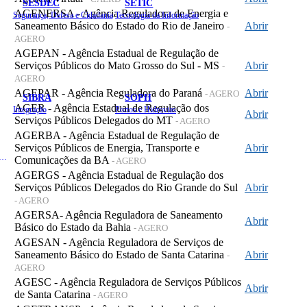
SESDEC
SETIC
AGENERSA - Agência Reguladora de Energia e
Segurança, Defesa e Cidadania
Tecnologia da Informação
Saneamento Básico do Estado do Rio de Janeiro
Abrir
-
AGERO
AGEPAN - Agência Estadual de Regulação de
Serviços Públicos do Mato Grosso do Sul - MS
Abrir
-
AGERO
AGEPAR - Agência Reguladora do Paraná
Abrir
- AGERO
SIBRA
SOPH
AGER - Agência Estadual de Regulação dos
Integração
Portos e Hidrovias
Abrir
Serviços Públicos Delegados do MT
- AGERO
AGERBA - Agência Estadual de Regulação de
Serviços Públicos de Energia, Transporte e
Abrir
 de Gastos Públicos Administrativos
Comunicações da BA
- AGERO
AGERGS - Agência Estadual de Regulação dos
Serviços Públicos Delegados do Rio Grande do Sul
Abrir
- AGERO
AGERSA- Agência Reguladora de Saneamento
Abrir
Básico do Estado da Bahia
- AGERO
AGESAN - Agência Reguladora de Serviços de
Saneamento Básico do Estado de Santa Catarina
Abrir
-
AGERO
AGESC - Agência Reguladora de Serviços Públicos
Abrir
de Santa Catarina
- AGERO