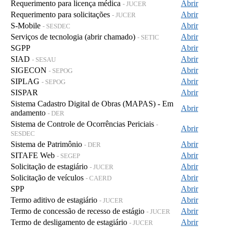
Requerimento para licença médica
Abrir
- JUCER
Requerimento para solicitações
Abrir
- JUCER
S-Mobile
Abrir
- SESDEC
Serviços de tecnologia (abrir chamado)
Abrir
- SETIC
SGPP
Abrir
SIAD
Abrir
- SESAU
SIGECON
Abrir
- SEPOG
SIPLAG
Abrir
- SEPOG
SISPAR
Abrir
Sistema Cadastro Digital de Obras (MAPAS) - Em
Abrir
andamento
- DER
Sistema de Controle de Ocorrências Periciais
-
Abrir
SESDEC
Sistema de Patrimônio
Abrir
- DER
SITAFE Web
Abrir
- SEGEP
Solicitação de estagiário
Abrir
- JUCER
Solicitação de veículos
Abrir
- CAERD
SPP
Abrir
Termo aditivo de estagiário
Abrir
- JUCER
Termo de concessão de recesso de estágio
Abrir
- JUCER
Termo de desligamento de estagiário
Abrir
- JUCER