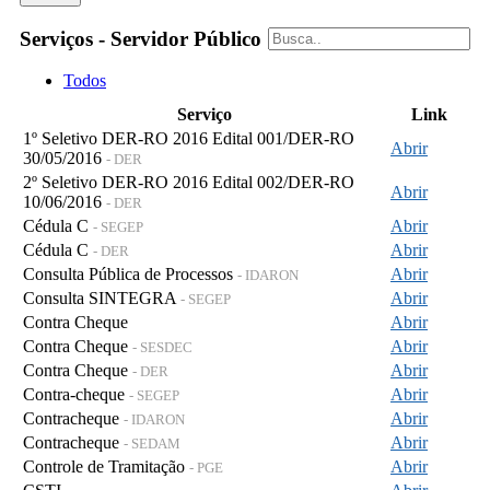
Serviços - Servidor Público
Todos
Serviço
Link
1º Seletivo DER-RO 2016 Edital 001/DER-RO
Abrir
30/05/2016
- DER
2º Seletivo DER-RO 2016 Edital 002/DER-RO
Abrir
10/06/2016
- DER
Cédula C
Abrir
- SEGEP
Cédula C
Abrir
- DER
Consulta Pública de Processos
Abrir
- IDARON
Consulta SINTEGRA
Abrir
- SEGEP
Contra Cheque
Abrir
Contra Cheque
Abrir
- SESDEC
Contra Cheque
Abrir
- DER
Contra-cheque
Abrir
- SEGEP
Contracheque
Abrir
- IDARON
Contracheque
Abrir
- SEDAM
Controle de Tramitação
Abrir
- PGE