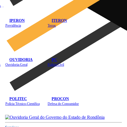
Instituto de Educação em Saúde Pública
IPERON
ITERON
Previdência
Terras
OUVIDORIA
PC
s
Ouvidoria-Geral
Polícia Civil
POLITEC
PROCON
Polícia Técnico-Científica
Defesa do Consumidor