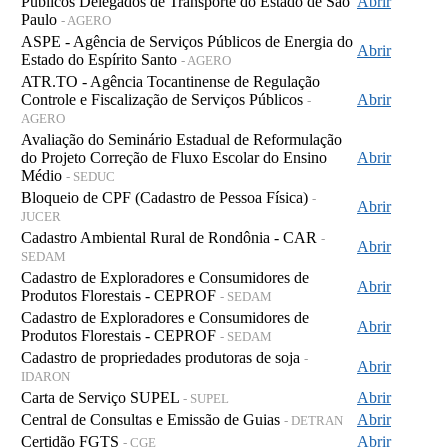
Públicos Delegados de Transporte do Estado de São
Abrir
Paulo
- AGERO
ASPE - Agência de Serviços Públicos de Energia do
Abrir
Estado do Espírito Santo
- AGERO
ATR.TO - Agência Tocantinense de Regulação
Controle e Fiscalização de Serviços Públicos
Abrir
-
AGERO
Avaliação do Seminário Estadual de Reformulação
do Projeto Correção de Fluxo Escolar do Ensino
Abrir
Médio
- SEDUC
Bloqueio de CPF (Cadastro de Pessoa Física)
-
Abrir
JUCER
Cadastro Ambiental Rural de Rondônia - CAR
-
Abrir
SEDAM
Cadastro de Exploradores e Consumidores de
Abrir
Produtos Florestais - CEPROF
- SEDAM
Cadastro de Exploradores e Consumidores de
Abrir
Produtos Florestais - CEPROF
- SEDAM
Cadastro de propriedades produtoras de soja
-
Abrir
IDARON
Carta de Serviço SUPEL
Abrir
- SUPEL
Central de Consultas e Emissão de Guias
Abrir
- DETRAN
Certidão FGTS
Abrir
- CGE