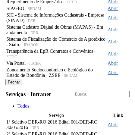
Requerimento de Empresário
Abrir
- JUCER
SIAGEO
Abrir
- SEDAM
SIC - Sistema de Informações Cadastrais - Empresa
Abrir
(SINAD)
- DER
Sistema Cadastro Digital de Obras (MAPAS) - Em
Abrir
andamento
- DER
Sistema de Fiscalização do Comércio de Agrotóxico
Abrir
- Siafro
- IDARON
Transparência da EpR Contratos e Convênios
-
Abrir
SETIC
Via Postal
Abrir
- JUCER
Zoneamento Socioeconômico e Ecológico do
Abrir
Estado de Rondônia - ZSEE
- SEDAM
Fechar
Serviços - Intranet
Todos
Serviço
Link
1º Seletivo DER-RO 2016 Edital 001/DER-RO
Abrir
30/05/2016
- DER
2º Seletivo DER-RO 2016 Edital 002/DER-RO