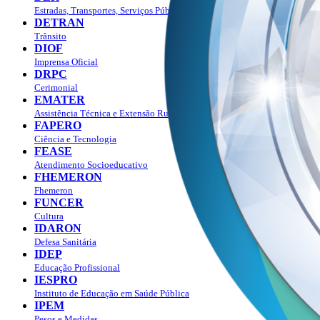
Estradas, Transportes, Serviços Públicos
DETRAN
Trânsito
DIOF
Imprensa Oficial
DRPC
Cerimonial
EMATER
Assistência Técnica e Extensão Rural
FAPERO
Ciência e Tecnologia
FEASE
Atendimento Socioeducativo
FHEMERON
Fhemeron
FUNCER
Cultura
IDARON
Defesa Sanitária
IDEP
Educação Profissional
IESPRO
Instituto de Educação em Saúde Pública
IPEM
Pesos e Medidas