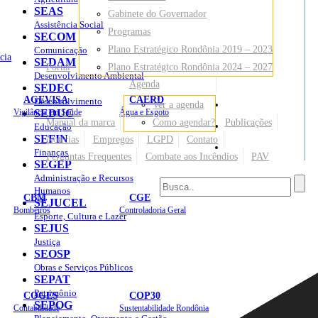
SEAS
Gabinete do Governador
Assistência Social
Programas
SECOM
Plano Estratégico Rondônia 2019 – 2023
Comunicação
cia
SEDAM
Portal
Plano Estratégico Rondônia 2024 – 2027
Desenvolvimento Ambiental
Agenda
SEDEC
AGEVISA
CAERD
Desenvolvimento
Ver a agenda
Mapa do Site
Vigilância em Saúde
SEDUC
Água e Esgoto
Manual da marca
Como agendar?
Publicações
Educação
SEFIN
Notícias
Empregos
LGPD
Contato
Sites
Finanças
Perguntas Frequentes
Combate aos Incêndios
PAV
SEGEP
Administração e Recursos
Humanos
CBM
CGE
SEJUCEL
Bombeiros
Controladoria Geral
Esporte, Cultura e Lazer
SEJUS
Justiça
SEOSP
Obras e Serviços Públicos
SEPAT
Patrimônio
COGES
COP30
SEPOG
Contabilidade
Sustentabilidade Rondônia