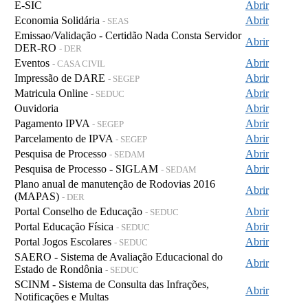
E-SIC
Abrir
Economia Solidária
Abrir
- SEAS
Emissao/Validação - Certidão Nada Consta Servidor
Abrir
DER-RO
- DER
Eventos
Abrir
- CASA CIVIL
Impressão de DARE
Abrir
- SEGEP
Matricula Online
Abrir
- SEDUC
Ouvidoria
Abrir
Pagamento IPVA
Abrir
- SEGEP
Parcelamento de IPVA
Abrir
- SEGEP
Pesquisa de Processo
Abrir
- SEDAM
Pesquisa de Processo - SIGLAM
Abrir
- SEDAM
Plano anual de manutenção de Rodovias 2016
Abrir
(MAPAS)
- DER
Portal Conselho de Educação
Abrir
- SEDUC
Portal Educação Física
Abrir
- SEDUC
Portal Jogos Escolares
Abrir
- SEDUC
SAERO - Sistema de Avaliação Educacional do
Abrir
Estado de Rondônia
- SEDUC
SCINM - Sistema de Consulta das Infrações,
Abrir
Notificações e Multas