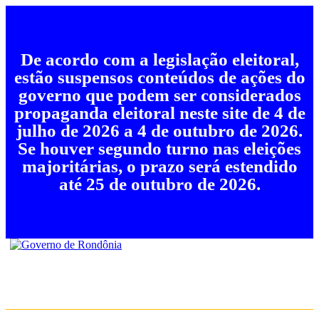
De acordo com a legislação eleitoral,
estão suspensos conteúdos de ações do
governo que podem ser considerados
propaganda eleitoral neste site de 4 de
julho de 2026 a 4 de outubro de 2026.
Se houver segundo turno nas eleições
majoritárias, o prazo será estendido
até 25 de outubro de 2026.