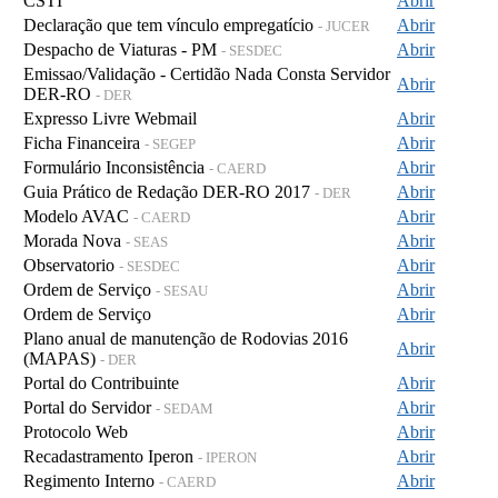
CSTI
Abrir
Declaração que tem vínculo empregatício
Abrir
- JUCER
Despacho de Viaturas - PM
Abrir
- SESDEC
Emissao/Validação - Certidão Nada Consta Servidor
Abrir
DER-RO
- DER
Expresso Livre Webmail
Abrir
Ficha Financeira
Abrir
- SEGEP
Formulário Inconsistência
Abrir
- CAERD
Guia Prático de Redação DER-RO 2017
Abrir
- DER
Modelo AVAC
Abrir
- CAERD
Morada Nova
Abrir
- SEAS
Observatorio
Abrir
- SESDEC
Ordem de Serviço
Abrir
- SESAU
Ordem de Serviço
Abrir
Plano anual de manutenção de Rodovias 2016
Abrir
(MAPAS)
- DER
Portal do Contribuinte
Abrir
Portal do Servidor
Abrir
- SEDAM
Protocolo Web
Abrir
Recadastramento Iperon
Abrir
- IPERON
Regimento Interno
Abrir
- CAERD