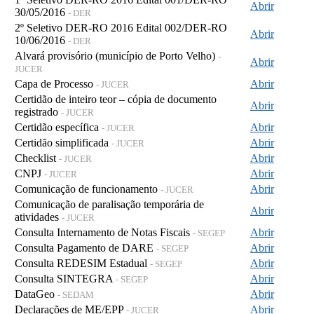
Abrir
30/05/2016
- DER
2º Seletivo DER-RO 2016 Edital 002/DER-RO
Abrir
10/06/2016
- DER
Alvará provisório (município de Porto Velho)
-
Abrir
JUCER
Capa de Processo
Abrir
- JUCER
Certidão de inteiro teor – cópia de documento
Abrir
registrado
- JUCER
Certidão específica
Abrir
- JUCER
Certidão simplificada
Abrir
- JUCER
Checklist
Abrir
- JUCER
CNPJ
Abrir
- JUCER
Comunicação de funcionamento
Abrir
- JUCER
Comunicação de paralisação temporária de
Abrir
atividades
- JUCER
Consulta Internamento de Notas Fiscais
Abrir
- SEGEP
Consulta Pagamento de DARE
Abrir
- SEGEP
Consulta REDESIM Estadual
Abrir
- SEGEP
Consulta SINTEGRA
Abrir
- SEGEP
DataGeo
Abrir
- SEDAM
Declarações de ME/EPP
Abrir
- JUCER