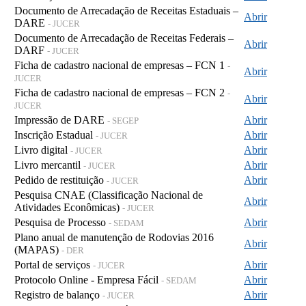
Documento de Arrecadação de Receitas Estaduais –
Abrir
DARE
- JUCER
Documento de Arrecadação de Receitas Federais –
Abrir
DARF
- JUCER
Ficha de cadastro nacional de empresas – FCN 1
-
Abrir
JUCER
Ficha de cadastro nacional de empresas – FCN 2
-
Abrir
JUCER
Impressão de DARE
Abrir
- SEGEP
Inscrição Estadual
Abrir
- JUCER
Livro digital
Abrir
- JUCER
Livro mercantil
Abrir
- JUCER
Pedido de restituição
Abrir
- JUCER
Pesquisa CNAE (Classificação Nacional de
Abrir
Atividades Econômicas)
- JUCER
Pesquisa de Processo
Abrir
- SEDAM
Plano anual de manutenção de Rodovias 2016
Abrir
(MAPAS)
- DER
Portal de serviços
Abrir
- JUCER
Protocolo Online - Empresa Fácil
Abrir
- SEDAM
Registro de balanço
Abrir
- JUCER