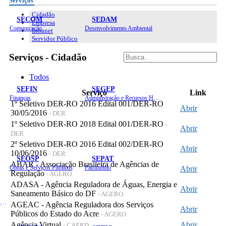
Serviços
Cidadão
SECOM
SEDAM
Empresa
Comunicação
Desenvolvimento Ambiental
Intranet
Servidor Público
Serviços - Cidadão
Todos
SEFIN
SEGEP
Serviço
Link
Finanças
Administração e Recursos Humanos
1º Seletivo DER-RO 2016 Edital 001/DER-RO
Abrir
30/05/2016
- DER
1º Seletivo DER-RO 2018 Edital 001/DER-RO
-
Abrir
DER
2º Seletivo DER-RO 2016 Edital 002/DER-RO
Abrir
10/06/2016
- DER
SEOSP
SEPAT
ABAR - Associação Brasileira de Agências de
Obras e Serviços Públicos
Patrimônio
Abrir
Regulação
- AGERO
ADASA - Agência Reguladora de Águas, Energia e
Abrir
Saneamento Básico do DF
- AGERO
Planejamento, Orçamento e Gestão
AGEAC - Agência Reguladora dos Serviços
Abrir
Públicos do Estado do Acre
- AGERO
Agência Virtual
Abrir
- CAERD