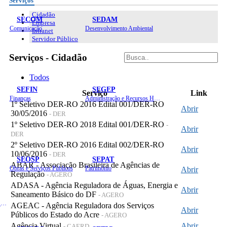
Serviços
Cidadão
SECOM
SEDAM
Empresa
Comunicação
Desenvolvimento Ambiental
Intranet
Servidor Público
Serviços - Cidadão
Todos
SEFIN
SEGEP
Serviço
Link
Finanças
Administração e Recursos Humanos
1º Seletivo DER-RO 2016 Edital 001/DER-RO
Abrir
30/05/2016
- DER
1º Seletivo DER-RO 2018 Edital 001/DER-RO
-
Abrir
DER
2º Seletivo DER-RO 2016 Edital 002/DER-RO
Abrir
10/06/2016
- DER
SEOSP
SEPAT
ABAR - Associação Brasileira de Agências de
Obras e Serviços Públicos
Patrimônio
Abrir
Regulação
- AGERO
ADASA - Agência Reguladora de Águas, Energia e
Abrir
Saneamento Básico do DF
- AGERO
Planejamento, Orçamento e Gestão
AGEAC - Agência Reguladora dos Serviços
Abrir
Públicos do Estado do Acre
- AGERO
Agência Virtual
Abrir
- CAERD