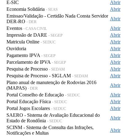
E-SIC
Abrir
Economia Solidária
Abrir
- SEAS
Emissao/Validação - Certidão Nada Consta Servidor
Abrir
DER-RO
- DER
Eventos
Abrir
- CASA CIVIL
Impressão de DARE
Abrir
- SEGEP
Matricula Online
Abrir
- SEDUC
Ouvidoria
Abrir
Pagamento IPVA
Abrir
- SEGEP
Parcelamento de IPVA
Abrir
- SEGEP
Pesquisa de Processo
Abrir
- SEDAM
Pesquisa de Processo - SIGLAM
Abrir
- SEDAM
Plano anual de manutenção de Rodovias 2016
Abrir
(MAPAS)
- DER
Portal Conselho de Educação
Abrir
- SEDUC
Portal Educação Física
Abrir
- SEDUC
Portal Jogos Escolares
Abrir
- SEDUC
SAERO - Sistema de Avaliação Educacional do
Abrir
Estado de Rondônia
- SEDUC
SCINM - Sistema de Consulta das Infrações,
Abrir
Notificações e Multas