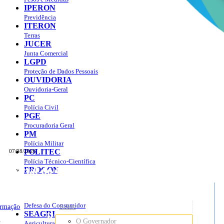
IPERON
Previdência
ITERON
Terras
JUCER
Junta Comercial
LGPD
Proteção de Dados Pessoais
OUVIDORIA
Ouvidoria-Geral
PC
Polícia Civil
PGE
Procuradoria Geral
PM
Polícia Militar
POLITEC
07/08/2026
Polícia Técnico-Científica
Portal do Governo do
Estado de Rondônia
PROCON
sso à Informação
Governo
de
Defesa do Consumidor
ormação
Sobre
SEAGRI
Rondônia
o
O Governador
Agricultura