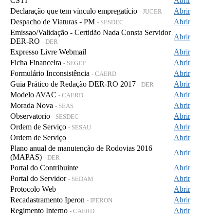
CSTI
Abrir
Declaração que tem vínculo empregatício
Abrir
- JUCER
Despacho de Viaturas - PM
Abrir
- SESDEC
Emissao/Validação - Certidão Nada Consta Servidor
Abrir
DER-RO
- DER
Expresso Livre Webmail
Abrir
Ficha Financeira
Abrir
- SEGEP
Formulário Inconsistência
Abrir
- CAERD
Guia Prático de Redação DER-RO 2017
Abrir
- DER
Modelo AVAC
Abrir
- CAERD
Morada Nova
Abrir
- SEAS
Observatorio
Abrir
- SESDEC
Ordem de Serviço
Abrir
- SESAU
Ordem de Serviço
Abrir
Plano anual de manutenção de Rodovias 2016
Abrir
(MAPAS)
- DER
Portal do Contribuinte
Abrir
Portal do Servidor
Abrir
- SEDAM
Protocolo Web
Abrir
Recadastramento Iperon
Abrir
- IPERON
Regimento Interno
Abrir
- CAERD