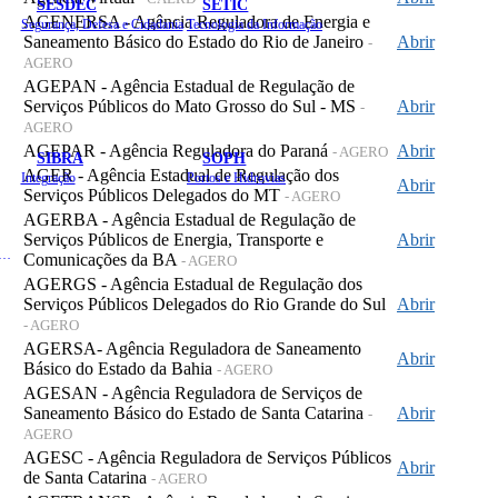
SESDEC
SETIC
AGENERSA - Agência Reguladora de Energia e
Segurança, Defesa e Cidadania
Tecnologia da Informação
Saneamento Básico do Estado do Rio de Janeiro
Abrir
-
AGERO
AGEPAN - Agência Estadual de Regulação de
Serviços Públicos do Mato Grosso do Sul - MS
Abrir
-
AGERO
AGEPAR - Agência Reguladora do Paraná
Abrir
- AGERO
SIBRA
SOPH
AGER - Agência Estadual de Regulação dos
Integração
Portos e Hidrovias
Abrir
Serviços Públicos Delegados do MT
- AGERO
AGERBA - Agência Estadual de Regulação de
Serviços Públicos de Energia, Transporte e
Abrir
 de Gastos Públicos Administrativos
Comunicações da BA
- AGERO
AGERGS - Agência Estadual de Regulação dos
Serviços Públicos Delegados do Rio Grande do Sul
Abrir
- AGERO
AGERSA- Agência Reguladora de Saneamento
Abrir
Básico do Estado da Bahia
- AGERO
AGESAN - Agência Reguladora de Serviços de
Saneamento Básico do Estado de Santa Catarina
Abrir
-
AGERO
AGESC - Agência Reguladora de Serviços Públicos
Abrir
de Santa Catarina
- AGERO