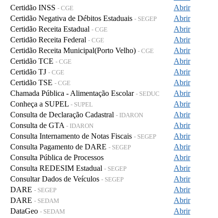
Certidão INSS
Abrir
- CGE
Certidão Negativa de Débitos Estaduais
Abrir
- SEGEP
Certidão Receita Estadual
Abrir
- CGE
Certidão Receita Federal
Abrir
- CGE
Certidão Receita Municipal(Porto Velho)
Abrir
- CGE
Certidão TCE
Abrir
- CGE
Certidão TJ
Abrir
- CGE
Certidão TSE
Abrir
- CGE
Chamada Pública - Alimentação Escolar
Abrir
- SEDUC
Conheça a SUPEL
Abrir
- SUPEL
Consulta de Declaração Cadastral
Abrir
- IDARON
Consulta de GTA
Abrir
- IDARON
Consulta Internamento de Notas Fiscais
Abrir
- SEGEP
Consulta Pagamento de DARE
Abrir
- SEGEP
Consulta Pública de Processos
Abrir
Consulta REDESIM Estadual
Abrir
- SEGEP
Consultar Dados de Veículos
Abrir
- SEGEP
DARE
Abrir
- SEGEP
DARE
Abrir
- SEDAM
DataGeo
Abrir
- SEDAM