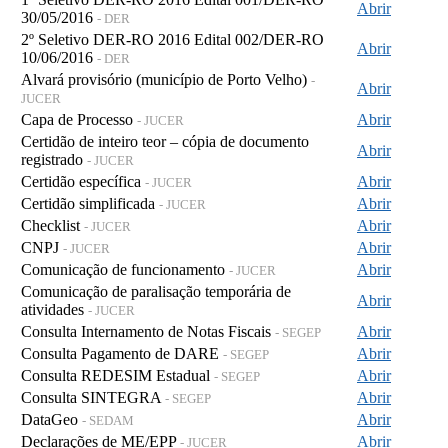
Abrir
30/05/2016
- DER
2º Seletivo DER-RO 2016 Edital 002/DER-RO
Abrir
10/06/2016
- DER
Alvará provisório (município de Porto Velho)
-
Abrir
JUCER
Capa de Processo
Abrir
- JUCER
Certidão de inteiro teor – cópia de documento
Abrir
registrado
- JUCER
Certidão específica
Abrir
- JUCER
Certidão simplificada
Abrir
- JUCER
Checklist
Abrir
- JUCER
CNPJ
Abrir
- JUCER
Comunicação de funcionamento
Abrir
- JUCER
Comunicação de paralisação temporária de
Abrir
atividades
- JUCER
Consulta Internamento de Notas Fiscais
Abrir
- SEGEP
Consulta Pagamento de DARE
Abrir
- SEGEP
Consulta REDESIM Estadual
Abrir
- SEGEP
Consulta SINTEGRA
Abrir
- SEGEP
DataGeo
Abrir
- SEDAM
Declarações de ME/EPP
Abrir
- JUCER