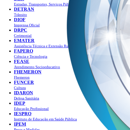
Estradas, Transportes, Serviços Públicos
DETRAN
Trânsito
DIOF
Imprensa Oficial
DRPC
Cerimonial
EMATER
Assistência Técnica e Extensão Rural
FAPERO
Ciência e Tecnologia
FEASE
Atendimento Socioeducativo
FHEMERON
Fhemeron
FUNCER
Cultura
IDARON
Defesa Sanitária
IDEP
Educação Profissional
IESPRO
Instituto de Educação em Saúde Pública
IPEM
Pesos e Medidas