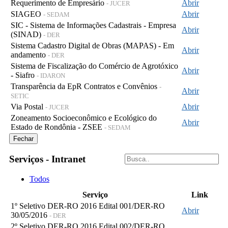
Requerimento de Empresário
Abrir
- JUCER
SIAGEO
Abrir
- SEDAM
SIC - Sistema de Informações Cadastrais - Empresa
Abrir
(SINAD)
- DER
Sistema Cadastro Digital de Obras (MAPAS) - Em
Abrir
andamento
- DER
Sistema de Fiscalização do Comércio de Agrotóxico
Abrir
- Siafro
- IDARON
Transparência da EpR Contratos e Convênios
-
Abrir
SETIC
Via Postal
Abrir
- JUCER
Zoneamento Socioeconômico e Ecológico do
Abrir
Estado de Rondônia - ZSEE
- SEDAM
Fechar
Serviços - Intranet
Todos
Serviço
Link
1º Seletivo DER-RO 2016 Edital 001/DER-RO
Abrir
30/05/2016
- DER
2º Seletivo DER-RO 2016 Edital 002/DER-RO