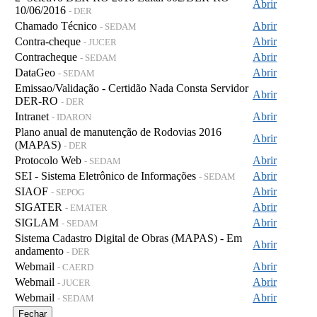
Abrir
10/06/2016
- DER
Chamado Técnico
Abrir
- SEDAM
Contra-cheque
Abrir
- JUCER
Contracheque
Abrir
- SEDAM
DataGeo
Abrir
- SEDAM
Emissao/Validação - Certidão Nada Consta Servidor
Abrir
DER-RO
- DER
Intranet
Abrir
- IDARON
Plano anual de manutenção de Rodovias 2016
Abrir
(MAPAS)
- DER
Protocolo Web
Abrir
- SEDAM
SEI - Sistema Eletrônico de Informações
Abrir
- SEDAM
SIAOF
Abrir
- SEPOG
SIGATER
Abrir
- EMATER
SIGLAM
Abrir
- SEDAM
Sistema Cadastro Digital de Obras (MAPAS) - Em
Abrir
andamento
- DER
Webmail
Abrir
- CAERD
Webmail
Abrir
- JUCER
Webmail
Abrir
- SEDAM
Fechar