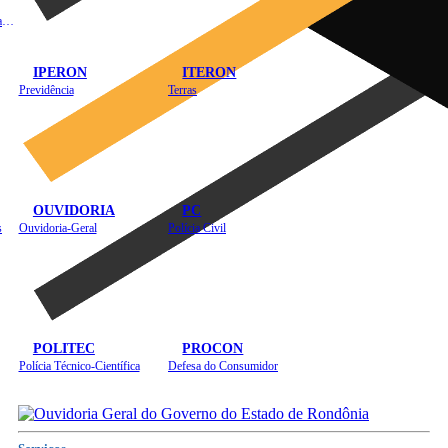
Instituto de Educação em Saúde Pública
IPERON
ITERON
Previdência
Terras
OUVIDORIA
PC
s
Ouvidoria-Geral
Polícia Civil
POLITEC
PROCON
Polícia Técnico-Científica
Defesa do Consumidor