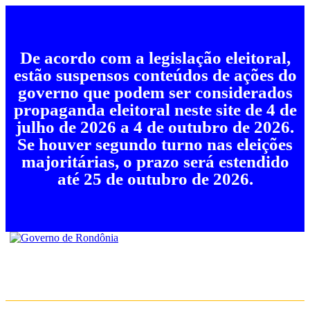
De acordo com a legislação eleitoral,
estão suspensos conteúdos de ações do
governo que podem ser considerados
propaganda eleitoral neste site de 4 de
julho de 2026 a 4 de outubro de 2026.
Se houver segundo turno nas eleições
majoritárias, o prazo será estendido
até 25 de outubro de 2026.