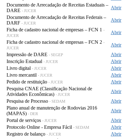
Documento de Arrecadação de Receitas Estaduais –
Abrir
DARE
- JUCER
Documento de Arrecadação de Receitas Federais –
Abrir
DARF
- JUCER
Ficha de cadastro nacional de empresas – FCN 1
-
Abrir
JUCER
Ficha de cadastro nacional de empresas – FCN 2
-
Abrir
JUCER
Impressão de DARE
Abrir
- SEGEP
Inscrição Estadual
Abrir
- JUCER
Livro digital
Abrir
- JUCER
Livro mercantil
Abrir
- JUCER
Pedido de restituição
Abrir
- JUCER
Pesquisa CNAE (Classificação Nacional de
Abrir
Atividades Econômicas)
- JUCER
Pesquisa de Processo
Abrir
- SEDAM
Plano anual de manutenção de Rodovias 2016
Abrir
(MAPAS)
- DER
Portal de serviços
Abrir
- JUCER
Protocolo Online - Empresa Fácil
Abrir
- SEDAM
Registro de balanço
Abrir
- JUCER