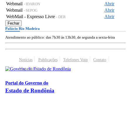
Webmail
Abrir
- IDARON
Webmail
Abrir
- SEPOG
WebMail - Expresso Livre
Abrir
- DER
Fechar
Palácio Rio Madeira
Atendimento ao público: das 7h30 às 13h30, de segunda a sexta-feira
Notícias
Publicações
Telefones Voip
Contato
Mapa do Site
Portal do Governo do
Estado de Rondônia
Palácio Rio Madeira
- Av. Farquar, 2986 - Bairro Pedrinhas
CEP 76.801-470 - Porto Velho, RO
© 2026
Governo do Estado de Rondônia
Todos os Direitos Reservados