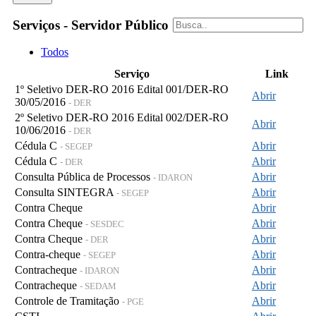
Serviços - Servidor Público
Todos
Serviço
Link
1º Seletivo DER-RO 2016 Edital 001/DER-RO
Abrir
30/05/2016
- DER
2º Seletivo DER-RO 2016 Edital 002/DER-RO
Abrir
10/06/2016
- DER
Cédula C
Abrir
- SEGEP
Cédula C
Abrir
- DER
Consulta Pública de Processos
Abrir
- IDARON
Consulta SINTEGRA
Abrir
- SEGEP
Contra Cheque
Abrir
Contra Cheque
Abrir
- SESDEC
Contra Cheque
Abrir
- DER
Contra-cheque
Abrir
- SEGEP
Contracheque
Abrir
- IDARON
Contracheque
Abrir
- SEDAM
Controle de Tramitação
Abrir
- PGE