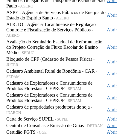
Públicos Delegados de Transporte do Estado de São
Abrir
Paulo
- AGERO
ASPE - Agência de Serviços Públicos de Energia do
Abrir
Estado do Espírito Santo
- AGERO
ATR.TO - Agência Tocantinense de Regulação
Controle e Fiscalização de Serviços Públicos
Abrir
-
AGERO
Avaliação do Seminário Estadual de Reformulação
do Projeto Correção de Fluxo Escolar do Ensino
Abrir
Médio
- SEDUC
Bloqueio de CPF (Cadastro de Pessoa Física)
-
Abrir
JUCER
Cadastro Ambiental Rural de Rondônia - CAR
-
Abrir
SEDAM
Cadastro de Exploradores e Consumidores de
Abrir
Produtos Florestais - CEPROF
- SEDAM
Cadastro de Exploradores e Consumidores de
Abrir
Produtos Florestais - CEPROF
- SEDAM
Cadastro de propriedades produtoras de soja
-
Abrir
IDARON
Carta de Serviço SUPEL
Abrir
- SUPEL
Central de Consultas e Emissão de Guias
Abrir
- DETRAN
Certidão FGTS
Abrir
- CGE