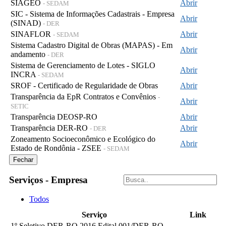
SIAGEO
Abrir
- SEDAM
SIC - Sistema de Informações Cadastrais - Empresa
Abrir
(SINAD)
- DER
SINAFLOR
Abrir
- SEDAM
Sistema Cadastro Digital de Obras (MAPAS) - Em
Abrir
andamento
- DER
Sistema de Gerenciamento de Lotes - SIGLO
Abrir
INCRA
- SEDAM
SROF - Certificado de Regularidade de Obras
Abrir
Transparência da EpR Contratos e Convênios
-
Abrir
SETIC
Transparência DEOSP-RO
Abrir
Transparência DER-RO
Abrir
- DER
Zoneamento Socioeconômico e Ecológico do
Abrir
Estado de Rondônia - ZSEE
- SEDAM
Fechar
Serviços - Empresa
Todos
Serviço
Link
1º Seletivo DER-RO 2016 Edital 001/DER-RO