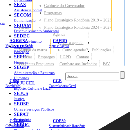
SEAS
Gabinete do Governador
Assistência Social
Programas
SECOM
Plano Estratégico Rondônia 2019 – 2023
Comunicação
cia
SEDAM
Portal
Plano Estratégico Rondônia 2024 – 2027
Desenvolvimento Ambiental
Agenda
SEDEC
AGEVISA
CAERD
Desenvolvimento
Ver a agenda
Mapa do Site
Vigilância em Saúde
SEDUC
Água e Esgoto
Manual da marca
Como agendar?
Publicações
Educação
SEFIN
Notícias
Empregos
LGPD
Contato
Sites
Finanças
Perguntas Frequentes
Combate aos Incêndios
PAV
SEGEP
Administração e Recursos
Humanos
CBM
CGE
SEJUCEL
Bombeiros
Controladoria Geral
Esporte, Cultura e Lazer
SEJUS
Justiça
SEOSP
Obras e Serviços Públicos
SEPAT
Patrimônio
COGES
COP30
SEPOG
Contabilidade
Sustentabilidade Rondônia