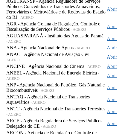
AGETRANSP - Agência Reguladora de Serviços
Públicos Concedidos de Transportes Aquaviários,
Abrir
Ferroviários e Metroviários e de Rodovias do Estado
do RJ
- AGERO
AGR - Agência Goiana de Regulação, Controle e
Abrir
Fiscalização de Serviços Públicos
- AGERO
AGUASPARANÁ - Instituto das Águas do Paraná
Abrir
- AGERO
ANA - Agência Nacional de Águas
Abrir
- AGERO
ANAC - Agência Nacional de Aviação Civil
-
Abrir
AGERO
ANCINE - Agência Nacional do Cinema
Abrir
- AGERO
ANEEL - Agência Nacional de Energia Elétrica
-
Abrir
AGERO
ANP - Agência Nacional do Petróleo, Gás Natural e
Abrir
Biocombustíveis
- AGERO
ANTAQ - Agência Nacional de Transportes
Abrir
Aquaviários
- AGERO
ANTT - Agência Nacional de Transportes Terrestres
Abrir
- AGERO
ARCE - Agência Reguladora de Serviços Públicos
Abrir
Delegados do CE
- AGERO
ARCON - Agência de Regulação e Controle de