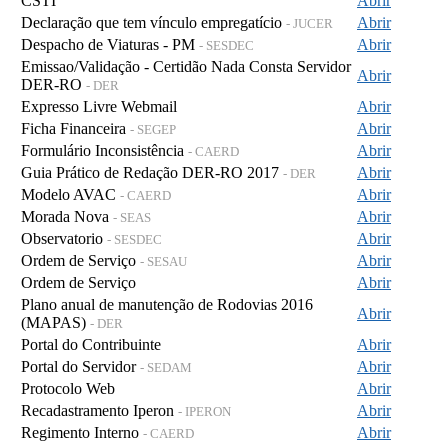
CSTI
Abrir
Declaração que tem vínculo empregatício
Abrir
- JUCER
Despacho de Viaturas - PM
Abrir
- SESDEC
Emissao/Validação - Certidão Nada Consta Servidor
Abrir
DER-RO
- DER
Expresso Livre Webmail
Abrir
Ficha Financeira
Abrir
- SEGEP
Formulário Inconsistência
Abrir
- CAERD
Guia Prático de Redação DER-RO 2017
Abrir
- DER
Modelo AVAC
Abrir
- CAERD
Morada Nova
Abrir
- SEAS
Observatorio
Abrir
- SESDEC
Ordem de Serviço
Abrir
- SESAU
Ordem de Serviço
Abrir
Plano anual de manutenção de Rodovias 2016
Abrir
(MAPAS)
- DER
Portal do Contribuinte
Abrir
Portal do Servidor
Abrir
- SEDAM
Protocolo Web
Abrir
Recadastramento Iperon
Abrir
- IPERON
Regimento Interno
Abrir
- CAERD