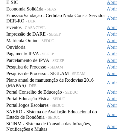
E-SIC
Abrir
Economia Solidária
Abrir
- SEAS
Emissao/Validação - Certidão Nada Consta Servidor
Abrir
DER-RO
- DER
Eventos
Abrir
- CASA CIVIL
Impressão de DARE
Abrir
- SEGEP
Matricula Online
Abrir
- SEDUC
Ouvidoria
Abrir
Pagamento IPVA
Abrir
- SEGEP
Parcelamento de IPVA
Abrir
- SEGEP
Pesquisa de Processo
Abrir
- SEDAM
Pesquisa de Processo - SIGLAM
Abrir
- SEDAM
Plano anual de manutenção de Rodovias 2016
Abrir
(MAPAS)
- DER
Portal Conselho de Educação
Abrir
- SEDUC
Portal Educação Física
Abrir
- SEDUC
Portal Jogos Escolares
Abrir
- SEDUC
SAERO - Sistema de Avaliação Educacional do
Abrir
Estado de Rondônia
- SEDUC
SCINM - Sistema de Consulta das Infrações,
Abrir
Notificações e Multas