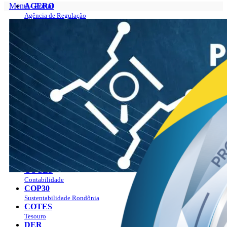
Menu - Portal
AGERO
Agência de Regulação
Portal
AGEVISA
Sobre
Vigilância em Saúde
O Governador
CAERD
Gabinete do Governador
Água e Esgoto
Programas
CASA CIVIL
Plano Estratégico Rondônia 2019 – 2023
Casa Civil
Plano Estratégico Rondônia 2024 – 2027
CASA MILITAR
Manual da marca
Segurança Institucional
Agenda
CBM
Ver a agenda
Bombeiros
Como agendar?
CGE
Publicações
Controladoria Geral
Notícias
CMR
Empregos
Mineração
LGPD
COETIC
Contato
Comitê de TI
Perguntas Frequentes
COGES
Combate aos Incêndios
Contabilidade
PAV
COP30
Sustentabilidade Rondônia
COTES
Tesouro
DER