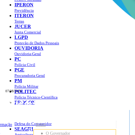
IPERON
Previdência
ITERON
Terras
JUCER
Junta Comercial
LGPD
Proteção de Dados Pessoais
OUVIDORIA
Ouvidoria-Geral
PC
Polícia Civil
PGE
Procuradoria Geral
PM
Polícia Militar
POLITEC
07/08/2026
Polícia Técnico-Científica
Portal do Governo do
Estado de Rondônia
PROCON
sso à Informação
Governo
de
Defesa do Consumidor
ormação
Sobre
SEAGRI
Rondônia
o
O Governador
Agricultura