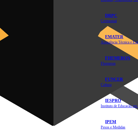
DRPC
Cerimonial
EMATER
FHEMERON
Fhemeron
FUNCER
Cultura
IESPRO
IPEM
Pesos e Medidas