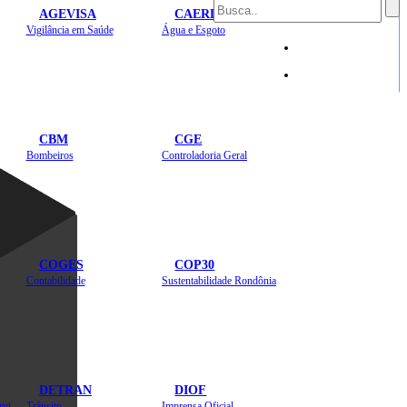
AGEVISA
CAERD
Mapa do Site
Vigilância em Saúde
Água e Esgoto
Sites
CBM
CGE
Bombeiros
Controladoria Geral
COGES
COP30
Contabilidade
Sustentabilidade Rondônia
DETRAN
DIOF
Estradas, Transportes, Serviços Públicos
Trânsito
Imprensa Oficial