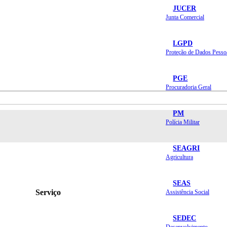
JUCER
Junta Comercial
LGPD
Proteção de Dados Pesso
PGE
Procuradoria Geral
PM
Polícia Militar
SEAGRI
Agricultura
SEAS
Serviço
Assistência Social
SEDEC
Desenvolvimento