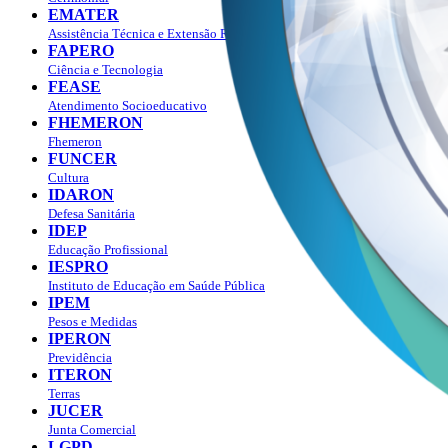
EMATER
Assistência Técnica e Extensão Rural
FAPERO
Ciência e Tecnologia
FEASE
Atendimento Socioeducativo
FHEMERON
Fhemeron
FUNCER
Cultura
IDARON
Defesa Sanitária
IDEP
Educação Profissional
IESPRO
Instituto de Educação em Saúde Pública
IPEM
Pesos e Medidas
IPERON
Previdência
ITERON
Terras
JUCER
Junta Comercial
LGPD