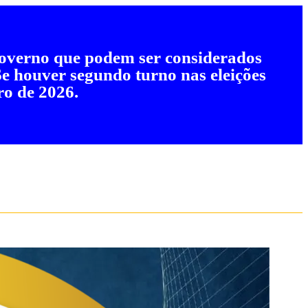
 governo que podem ser considerados
 Se houver segundo turno nas eleições
ro de 2026.