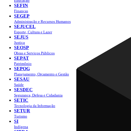
Educação
SEFIN
Finanças
SEGEP
Administração e Recursos Humanos
SEJUCEL
Esporte, Cultura e Lazer
SEJUS
Justiça
SEOSP
Obras e Serviços Públicos
SEPAT
Patrimônio
SEPOG
Planejamento, Orçamento e Gestão
SESAU
Saúde
SESDEC
Segurança, Defesa e Cidadania
SETIC
Tecnologia da Informação
SETUR
Turismo
SI
Indígena