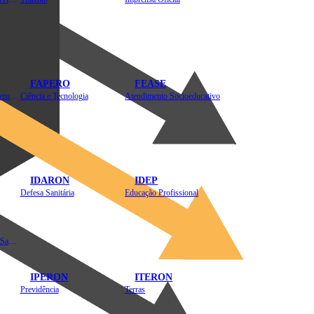
FAPERO
FEASE
Assistência Técnica e Extensão Rural
Ciência e Tecnologia
Atendimento Socioeducativo
IDARON
IDEP
Defesa Sanitária
Educação Profissional
Instituto de Educação em Saúde Pública
IPERON
ITERON
Previdência
Terras