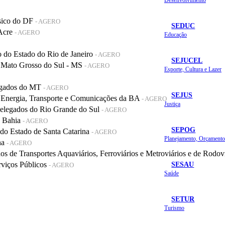
sico do DF
- AGERO
SEDUC
 Acre
- AGERO
Educação
do Estado do Rio de Janeiro
- AGERO
SEJUCEL
 Mato Grosso do Sul - MS
- AGERO
Esporte, Cultura e Lazer
legados do MT
- AGERO
SEJUS
 Energia, Transporte e Comunicações da BA
- AGERO
Justiça
elegados do Rio Grande do Sul
- AGERO
a Bahia
- AGERO
SEPOG
o Estado de Santa Catarina
- AGERO
na
- AGERO
de Transportes Aquaviários, Ferroviários e Metroviários e de Rodov
SESAU
rviços Públicos
- AGERO
Saúde
SETUR
Turismo