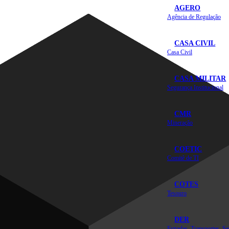
AGERO
Agência de Regulação
CASA CIVIL
Casa Civil
CASA MILITAR
Segurança Institucional
CMR
Mineração
COETIC
Comitê de TI
COTES
Tesouro
DER