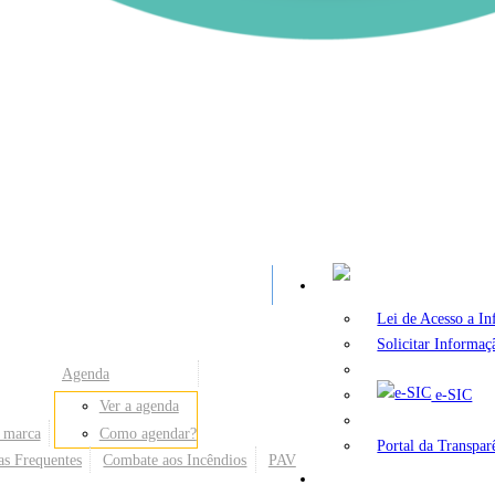
A
Lei de Acesso a I
Solicitar Informaç
Agenda
e-SIC
Ver a agenda
 marca
Como agendar?
Portal da Transpar
as Frequentes
Combate aos Incêndios
PAV
Secretarias e Órgãos