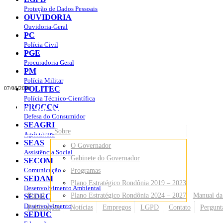
Proteção de Dados Pessoais
OUVIDORIA
Ouvidoria-Geral
PC
Polícia Civil
PGE
Procuradoria Geral
PM
Polícia Militar
POLITEC
07/08/2026
Polícia Técnico-Científica
Portal do Governo do
Estado de Rondônia
PROCON
Defesa do Consumidor
SEAGRI
Governo
de Rondônia
Sobre
Agricultura
SEAS
O Governador
Assistência Social
Gabinete do Governador
SECOM
Comunicação
Programas
SEDAM
Plano Estratégico Rondônia 2019 – 2023
Desenvolvimento Ambiental
Portal
Plano Estratégico Rondônia 2024 – 2027
Manual da
SEDEC
Desenvolvimento
Publicações
Notícias
Empregos
LGPD
Contato
Pergunt
SEDUC