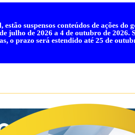
al, estão suspensos conteúdos de ações do
 de julho de 2026 a 4 de outubro de 2026.
as, o prazo será estendido até 25 de outub