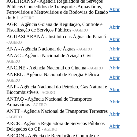
AGETRANSP - Agência Reguladora de Serviços
Públicos Concedidos de Transportes Aquaviários,
Abrir
Ferroviários e Metroviários e de Rodovias do Estado
do RJ
- AGERO
AGR - Agência Goiana de Regulação, Controle e
Abrir
Fiscalização de Serviços Públicos
- AGERO
AGUASPARANÁ - Instituto das Águas do Paraná
Abrir
- AGERO
ANA - Agência Nacional de Águas
Abrir
- AGERO
ANAC - Agência Nacional de Aviação Civil
-
Abrir
AGERO
ANCINE - Agência Nacional do Cinema
Abrir
- AGERO
ANEEL - Agência Nacional de Energia Elétrica
-
Abrir
AGERO
ANP - Agência Nacional do Petróleo, Gás Natural e
Abrir
Biocombustíveis
- AGERO
ANTAQ - Agência Nacional de Transportes
Abrir
Aquaviários
- AGERO
ANTT - Agência Nacional de Transportes Terrestres
Abrir
- AGERO
ARCE - Agência Reguladora de Serviços Públicos
Abrir
Delegados do CE
- AGERO
ARCON - Agência de Regulação e Controle de