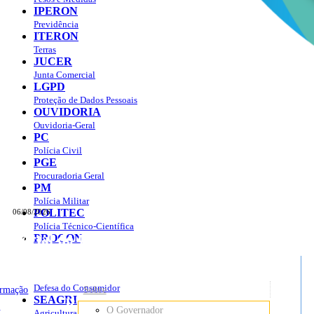
IPERON
Previdência
ITERON
Terras
JUCER
Junta Comercial
LGPD
Proteção de Dados Pessoais
OUVIDORIA
Ouvidoria-Geral
PC
Polícia Civil
PGE
Procuradoria Geral
PM
Polícia Militar
POLITEC
06/08/2026
Polícia Técnico-Científica
Portal do Governo do
Estado de Rondônia
PROCON
sso à Informação
Governo
de
Defesa do Consumidor
ormação
Sobre
SEAGRI
Rondônia
o
O Governador
Agricultura