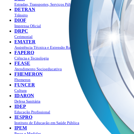
Estradas, Transportes, Serviços Públicos
DETRAN
Trânsito
DIOF
Imprensa Oficial
DRPC
Cerimonial
EMATER
Assistência Técnica e Extensão Rural
FAPERO
Ciência e Tecnologia
FEASE
Atendimento Socioeducativo
FHEMERON
Fhemeron
FUNCER
Cultura
IDARON
Defesa Sanitária
IDEP
Educação Profissional
IESPRO
Instituto de Educação em Saúde Pública
IPEM
Pesos e Medidas