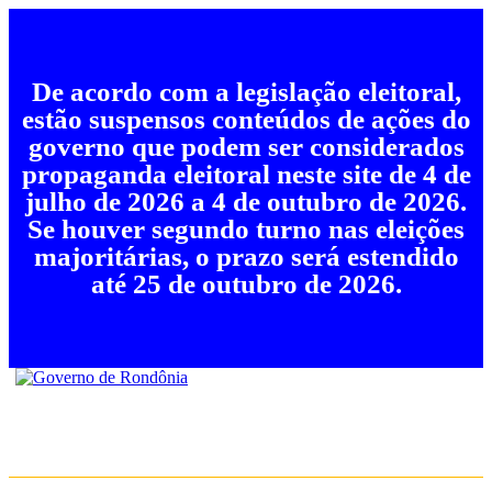
De acordo com a legislação eleitoral,
estão suspensos conteúdos de ações do
governo que podem ser considerados
propaganda eleitoral neste site de 4 de
julho de 2026 a 4 de outubro de 2026.
Se houver segundo turno nas eleições
majoritárias, o prazo será estendido
até 25 de outubro de 2026.