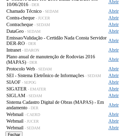
Abrir
10/06/2016
- DER
Chamado Técnico
Abrir
- SEDAM
Contra-cheque
Abrir
- JUCER
Contracheque
Abrir
- SEDAM
DataGeo
Abrir
- SEDAM
Emissao/Validação - Certidão Nada Consta Servidor
Abrir
DER-RO
- DER
Intranet
Abrir
- IDARON
Plano anual de manutenção de Rodovias 2016
Abrir
(MAPAS)
- DER
Protocolo Web
Abrir
- SEDAM
SEI - Sistema Eletrônico de Informações
Abrir
- SEDAM
SIAOF
Abrir
- SEPOG
SIGATER
Abrir
- EMATER
SIGLAM
Abrir
- SEDAM
Sistema Cadastro Digital de Obras (MAPAS) - Em
Abrir
andamento
- DER
Webmail
Abrir
- CAERD
Webmail
Abrir
- JUCER
Webmail
Abrir
- SEDAM
Fechar