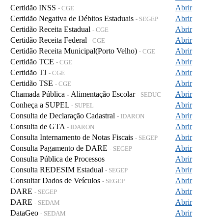
Certidão INSS
Abrir
- CGE
Certidão Negativa de Débitos Estaduais
Abrir
- SEGEP
Certidão Receita Estadual
Abrir
- CGE
Certidão Receita Federal
Abrir
- CGE
Certidão Receita Municipal(Porto Velho)
Abrir
- CGE
Certidão TCE
Abrir
- CGE
Certidão TJ
Abrir
- CGE
Certidão TSE
Abrir
- CGE
Chamada Pública - Alimentação Escolar
Abrir
- SEDUC
Conheça a SUPEL
Abrir
- SUPEL
Consulta de Declaração Cadastral
Abrir
- IDARON
Consulta de GTA
Abrir
- IDARON
Consulta Internamento de Notas Fiscais
Abrir
- SEGEP
Consulta Pagamento de DARE
Abrir
- SEGEP
Consulta Pública de Processos
Abrir
Consulta REDESIM Estadual
Abrir
- SEGEP
Consultar Dados de Veículos
Abrir
- SEGEP
DARE
Abrir
- SEGEP
DARE
Abrir
- SEDAM
DataGeo
Abrir
- SEDAM