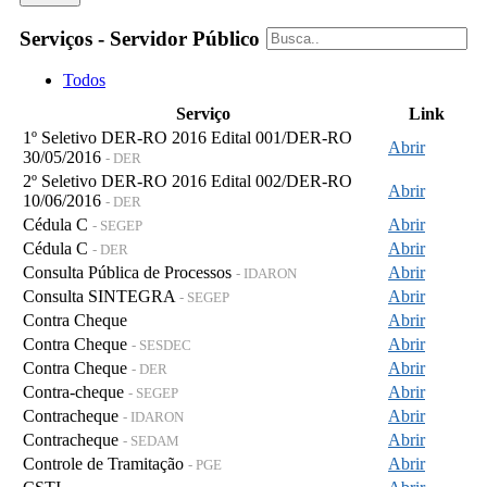
Serviços - Servidor Público
Todos
Serviço
Link
1º Seletivo DER-RO 2016 Edital 001/DER-RO
Abrir
30/05/2016
- DER
2º Seletivo DER-RO 2016 Edital 002/DER-RO
Abrir
10/06/2016
- DER
Cédula C
Abrir
- SEGEP
Cédula C
Abrir
- DER
Consulta Pública de Processos
Abrir
- IDARON
Consulta SINTEGRA
Abrir
- SEGEP
Contra Cheque
Abrir
Contra Cheque
Abrir
- SESDEC
Contra Cheque
Abrir
- DER
Contra-cheque
Abrir
- SEGEP
Contracheque
Abrir
- IDARON
Contracheque
Abrir
- SEDAM
Controle de Tramitação
Abrir
- PGE