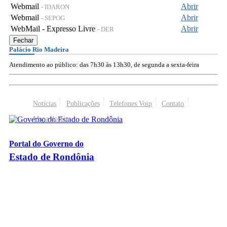
Webmail
Abrir
- IDARON
Webmail
Abrir
- SEPOG
WebMail - Expresso Livre
Abrir
- DER
Fechar
Palácio Rio Madeira
Atendimento ao público: das 7h30 às 13h30, de segunda a sexta-feira
Notícias
Publicações
Telefones Voip
Contato
Mapa do Site
Portal do Governo do
Estado de Rondônia
Palácio Rio Madeira
- Av. Farquar, 2986 - Bairro Pedrinhas
CEP 76.801-470 - Porto Velho, RO
© 2026
Governo do Estado de Rondônia
Todos os Direitos Reservados