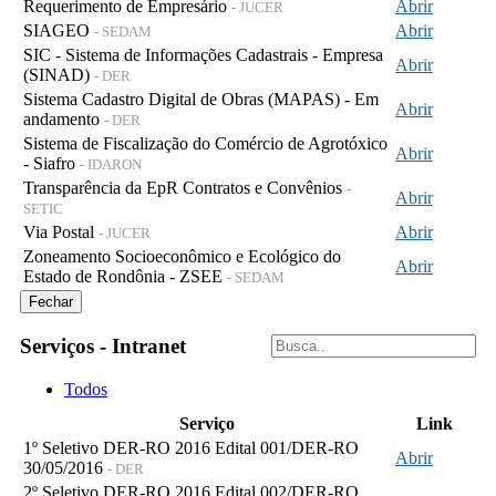
Requerimento de Empresário
Abrir
- JUCER
SIAGEO
Abrir
- SEDAM
SIC - Sistema de Informações Cadastrais - Empresa
Abrir
(SINAD)
- DER
Sistema Cadastro Digital de Obras (MAPAS) - Em
Abrir
andamento
- DER
Sistema de Fiscalização do Comércio de Agrotóxico
Abrir
- Siafro
- IDARON
Transparência da EpR Contratos e Convênios
-
Abrir
SETIC
Via Postal
Abrir
- JUCER
Zoneamento Socioeconômico e Ecológico do
Abrir
Estado de Rondônia - ZSEE
- SEDAM
Fechar
Serviços - Intranet
Todos
Serviço
Link
1º Seletivo DER-RO 2016 Edital 001/DER-RO
Abrir
30/05/2016
- DER
2º Seletivo DER-RO 2016 Edital 002/DER-RO