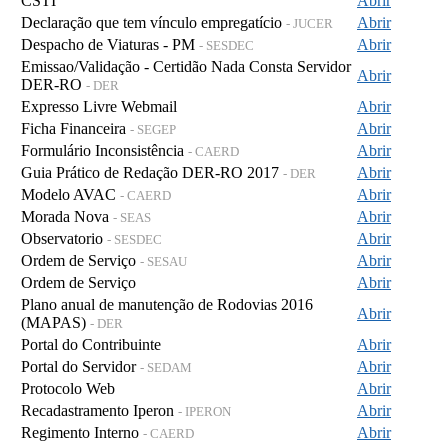
CSTI
Abrir
Declaração que tem vínculo empregatício
Abrir
- JUCER
Despacho de Viaturas - PM
Abrir
- SESDEC
Emissao/Validação - Certidão Nada Consta Servidor
Abrir
DER-RO
- DER
Expresso Livre Webmail
Abrir
Ficha Financeira
Abrir
- SEGEP
Formulário Inconsistência
Abrir
- CAERD
Guia Prático de Redação DER-RO 2017
Abrir
- DER
Modelo AVAC
Abrir
- CAERD
Morada Nova
Abrir
- SEAS
Observatorio
Abrir
- SESDEC
Ordem de Serviço
Abrir
- SESAU
Ordem de Serviço
Abrir
Plano anual de manutenção de Rodovias 2016
Abrir
(MAPAS)
- DER
Portal do Contribuinte
Abrir
Portal do Servidor
Abrir
- SEDAM
Protocolo Web
Abrir
Recadastramento Iperon
Abrir
- IPERON
Regimento Interno
Abrir
- CAERD