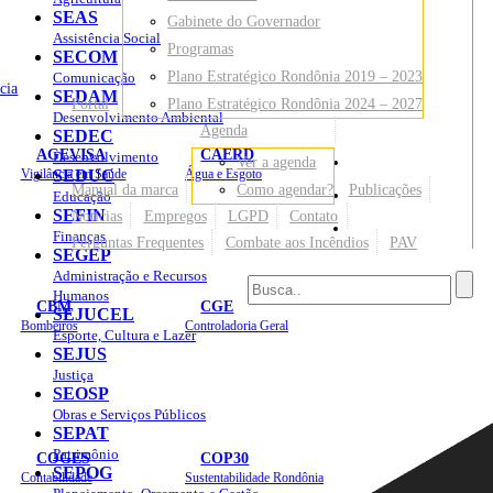
SEAS
Gabinete do Governador
Assistência Social
Programas
SECOM
Plano Estratégico Rondônia 2019 – 2023
Comunicação
cia
SEDAM
Portal
Plano Estratégico Rondônia 2024 – 2027
Desenvolvimento Ambiental
Agenda
SEDEC
AGEVISA
CAERD
Desenvolvimento
Ver a agenda
Mapa do Site
Vigilância em Saúde
SEDUC
Água e Esgoto
Manual da marca
Como agendar?
Publicações
Educação
SEFIN
Notícias
Empregos
LGPD
Contato
Sites
Finanças
Perguntas Frequentes
Combate aos Incêndios
PAV
SEGEP
Administração e Recursos
Humanos
CBM
CGE
SEJUCEL
Bombeiros
Controladoria Geral
Esporte, Cultura e Lazer
SEJUS
Justiça
SEOSP
Obras e Serviços Públicos
SEPAT
Patrimônio
COGES
COP30
SEPOG
Contabilidade
Sustentabilidade Rondônia