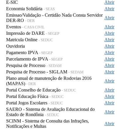
E-SIC
Abrir
Economia Solidária
Abrir
- SEAS
Emissao/Validação - Certidão Nada Consta Servidor
Abrir
DER-RO
- DER
Eventos
Abrir
- CASA CIVIL
Impressão de DARE
Abrir
- SEGEP
Matricula Online
Abrir
- SEDUC
Ouvidoria
Abrir
Pagamento IPVA
Abrir
- SEGEP
Parcelamento de IPVA
Abrir
- SEGEP
Pesquisa de Processo
Abrir
- SEDAM
Pesquisa de Processo - SIGLAM
Abrir
- SEDAM
Plano anual de manutenção de Rodovias 2016
Abrir
(MAPAS)
- DER
Portal Conselho de Educação
Abrir
- SEDUC
Portal Educação Física
Abrir
- SEDUC
Portal Jogos Escolares
Abrir
- SEDUC
SAERO - Sistema de Avaliação Educacional do
Abrir
Estado de Rondônia
- SEDUC
SCINM - Sistema de Consulta das Infrações,
Abrir
Notificações e Multas