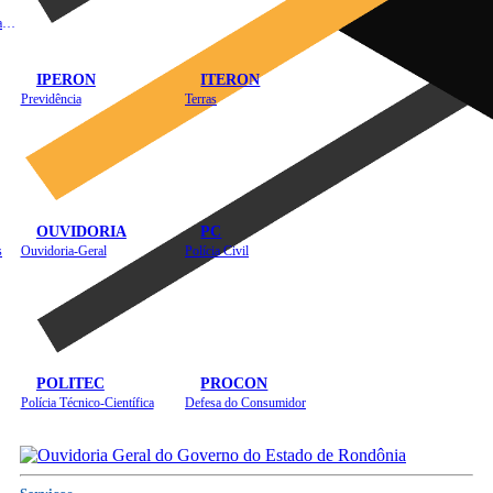
Instituto de Educação em Saúde Pública
IPERON
ITERON
Previdência
Terras
OUVIDORIA
PC
s
Ouvidoria-Geral
Polícia Civil
POLITEC
PROCON
Polícia Técnico-Científica
Defesa do Consumidor