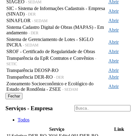
SIAGEO
Abrir
- SEDAM
SIC - Sistema de Informações Cadastrais - Empresa
Abrir
(SINAD)
- DER
SINAFLOR
Abrir
- SEDAM
Sistema Cadastro Digital de Obras (MAPAS) - Em
Abrir
andamento
- DER
Sistema de Gerenciamento de Lotes - SIGLO
Abrir
INCRA
- SEDAM
SROF - Certificado de Regularidade de Obras
Abrir
Transparência da EpR Contratos e Convênios
-
Abrir
SETIC
Transparência DEOSP-RO
Abrir
Transparência DER-RO
Abrir
- DER
Zoneamento Socioeconômico e Ecológico do
Abrir
Estado de Rondônia - ZSEE
- SEDAM
Fechar
Serviços - Empresa
Todos
Serviço
Link
1º Seletivo DER-RO 2016 Edital 001/DER-RO