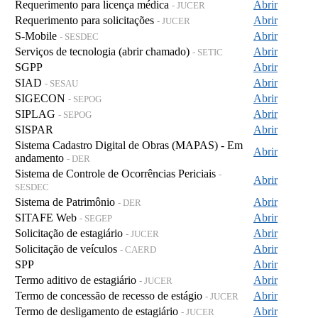
Requerimento para licença médica
Abrir
- JUCER
Requerimento para solicitações
Abrir
- JUCER
S-Mobile
Abrir
- SESDEC
Serviços de tecnologia (abrir chamado)
Abrir
- SETIC
SGPP
Abrir
SIAD
Abrir
- SESAU
SIGECON
Abrir
- SEPOG
SIPLAG
Abrir
- SEPOG
SISPAR
Abrir
Sistema Cadastro Digital de Obras (MAPAS) - Em
Abrir
andamento
- DER
Sistema de Controle de Ocorrências Periciais
-
Abrir
SESDEC
Sistema de Patrimônio
Abrir
- DER
SITAFE Web
Abrir
- SEGEP
Solicitação de estagiário
Abrir
- JUCER
Solicitação de veículos
Abrir
- CAERD
SPP
Abrir
Termo aditivo de estagiário
Abrir
- JUCER
Termo de concessão de recesso de estágio
Abrir
- JUCER
Termo de desligamento de estagiário
Abrir
- JUCER