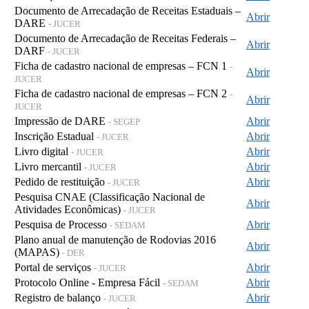
Documento de Arrecadação de Receitas Estaduais –
Abrir
DARE
- JUCER
Documento de Arrecadação de Receitas Federais –
Abrir
DARF
- JUCER
Ficha de cadastro nacional de empresas – FCN 1
-
Abrir
JUCER
Ficha de cadastro nacional de empresas – FCN 2
-
Abrir
JUCER
Impressão de DARE
Abrir
- SEGEP
Inscrição Estadual
Abrir
- JUCER
Livro digital
Abrir
- JUCER
Livro mercantil
Abrir
- JUCER
Pedido de restituição
Abrir
- JUCER
Pesquisa CNAE (Classificação Nacional de
Abrir
Atividades Econômicas)
- JUCER
Pesquisa de Processo
Abrir
- SEDAM
Plano anual de manutenção de Rodovias 2016
Abrir
(MAPAS)
- DER
Portal de serviços
Abrir
- JUCER
Protocolo Online - Empresa Fácil
Abrir
- SEDAM
Registro de balanço
Abrir
- JUCER