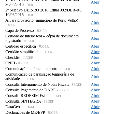
Abrir
30/05/2016
- DER
2º Seletivo DER-RO 2016 Edital 002/DER-RO
Abrir
10/06/2016
- DER
Alvará provisório (município de Porto Velho)
-
Abrir
JUCER
Capa de Processo
Abrir
- JUCER
Certidão de inteiro teor – cópia de documento
Abrir
registrado
- JUCER
Certidão específica
Abrir
- JUCER
Certidão simplificada
Abrir
- JUCER
Checklist
Abrir
- JUCER
CNPJ
Abrir
- JUCER
Comunicação de funcionamento
Abrir
- JUCER
Comunicação de paralisação temporária de
Abrir
atividades
- JUCER
Consulta Internamento de Notas Fiscais
Abrir
- SEGEP
Consulta Pagamento de DARE
Abrir
- SEGEP
Consulta REDESIM Estadual
Abrir
- SEGEP
Consulta SINTEGRA
Abrir
- SEGEP
DataGeo
Abrir
- SEDAM
Declarações de ME/EPP
Abrir
- JUCER