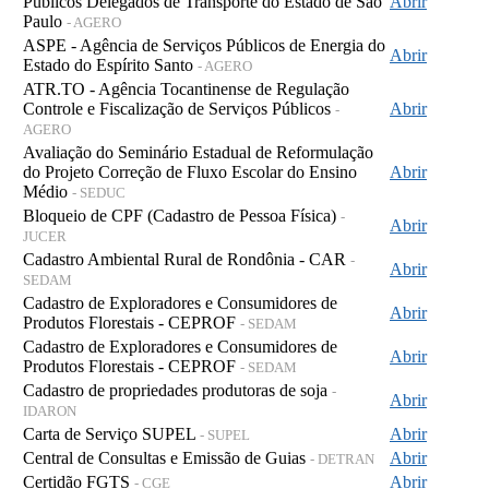
Públicos Delegados de Transporte do Estado de São
Abrir
Paulo
- AGERO
ASPE - Agência de Serviços Públicos de Energia do
Abrir
Estado do Espírito Santo
- AGERO
ATR.TO - Agência Tocantinense de Regulação
Controle e Fiscalização de Serviços Públicos
Abrir
-
AGERO
Avaliação do Seminário Estadual de Reformulação
do Projeto Correção de Fluxo Escolar do Ensino
Abrir
Médio
- SEDUC
Bloqueio de CPF (Cadastro de Pessoa Física)
-
Abrir
JUCER
Cadastro Ambiental Rural de Rondônia - CAR
-
Abrir
SEDAM
Cadastro de Exploradores e Consumidores de
Abrir
Produtos Florestais - CEPROF
- SEDAM
Cadastro de Exploradores e Consumidores de
Abrir
Produtos Florestais - CEPROF
- SEDAM
Cadastro de propriedades produtoras de soja
-
Abrir
IDARON
Carta de Serviço SUPEL
Abrir
- SUPEL
Central de Consultas e Emissão de Guias
Abrir
- DETRAN
Certidão FGTS
Abrir
- CGE