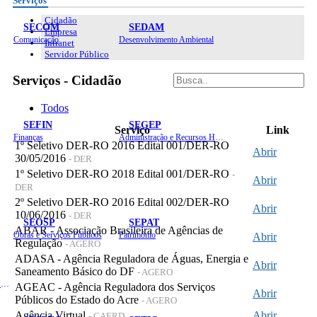
Serviços
Cidadão
SECOM
SEDAM
Empresa
Comunicação
Desenvolvimento Ambiental
Intranet
Servidor Público
Serviços - Cidadão
Todos
SEFIN
SEGEP
Serviço
Link
Finanças
Administração e Recursos Humanos
1º Seletivo DER-RO 2016 Edital 001/DER-RO
Abrir
30/05/2016
- DER
1º Seletivo DER-RO 2018 Edital 001/DER-RO
-
Abrir
DER
2º Seletivo DER-RO 2016 Edital 002/DER-RO
Abrir
10/06/2016
- DER
SEOSP
SEPAT
ABAR - Associação Brasileira de Agências de
Obras e Serviços Públicos
Patrimônio
Abrir
Regulação
- AGERO
ADASA - Agência Reguladora de Águas, Energia e
Abrir
Saneamento Básico do DF
- AGERO
Planejamento, Orçamento e Gestão
AGEAC - Agência Reguladora dos Serviços
Abrir
Públicos do Estado do Acre
- AGERO
Agência Virtual
Abrir
- CAERD