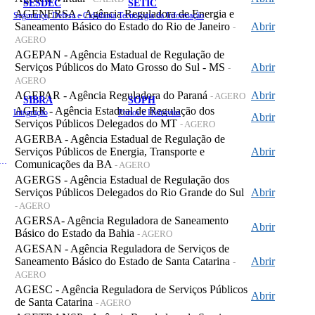
SESDEC
SETIC
AGENERSA - Agência Reguladora de Energia e
Segurança, Defesa e Cidadania
Tecnologia da Informação
Saneamento Básico do Estado do Rio de Janeiro
Abrir
-
AGERO
AGEPAN - Agência Estadual de Regulação de
Serviços Públicos do Mato Grosso do Sul - MS
Abrir
-
AGERO
AGEPAR - Agência Reguladora do Paraná
Abrir
- AGERO
SIBRA
SOPH
AGER - Agência Estadual de Regulação dos
Integração
Portos e Hidrovias
Abrir
Serviços Públicos Delegados do MT
- AGERO
AGERBA - Agência Estadual de Regulação de
Serviços Públicos de Energia, Transporte e
Abrir
 de Gastos Públicos Administrativos
Comunicações da BA
- AGERO
AGERGS - Agência Estadual de Regulação dos
Serviços Públicos Delegados do Rio Grande do Sul
Abrir
- AGERO
AGERSA- Agência Reguladora de Saneamento
Abrir
Básico do Estado da Bahia
- AGERO
AGESAN - Agência Reguladora de Serviços de
Saneamento Básico do Estado de Santa Catarina
Abrir
-
AGERO
AGESC - Agência Reguladora de Serviços Públicos
Abrir
de Santa Catarina
- AGERO