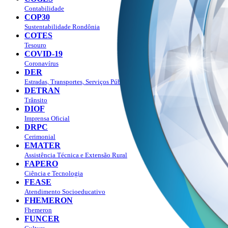
Contabilidade
COP30
Sustentabilidade Rondônia
COTES
Tesouro
COVID-19
Coronavírus
DER
Estradas, Transportes, Serviços Públicos
DETRAN
Trânsito
DIOF
Imprensa Oficial
DRPC
Cerimonial
EMATER
Assistência Técnica e Extensão Rural
FAPERO
Ciência e Tecnologia
FEASE
Atendimento Socioeducativo
FHEMERON
Fhemeron
FUNCER