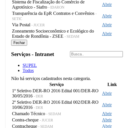
Sistema de Fiscalização do Comércio de
Abrir
Agrotóxico - Siafro
- IDARON
Transparência da EpR Contratos e Convênios
-
Abrir
SETIC
Via Postal
Abrir
- JUCER
Zoneamento Socioeconômico e Ecológico do
Abrir
Estado de Rondônia - ZSEE
- SEDAM
Fechar
Serviços - Intranet
SUPEL
Todos
Não há serviços cadastrados nesta categoria.
Serviço
Link
1º Seletivo DER-RO 2016 Edital 001/DER-RO
Abrir
30/05/2016
- DER
2º Seletivo DER-RO 2016 Edital 002/DER-RO
Abrir
10/06/2016
- DER
Chamado Técnico
Abrir
- SEDAM
Contra-cheque
Abrir
- JUCER
Contracheque
Abrir
- SEDAM