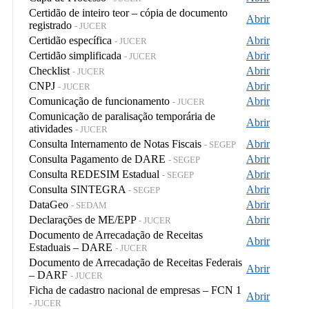
Certidão de inteiro teor – cópia de documento
Abrir
registrado
- JUCER
Certidão específica
Abrir
- JUCER
Certidão simplificada
Abrir
- JUCER
Checklist
Abrir
- JUCER
CNPJ
Abrir
- JUCER
Comunicação de funcionamento
Abrir
- JUCER
Comunicação de paralisação temporária de
Abrir
atividades
- JUCER
Consulta Internamento de Notas Fiscais
Abrir
- SEGEP
Consulta Pagamento de DARE
Abrir
- SEGEP
Consulta REDESIM Estadual
Abrir
- SEGEP
Consulta SINTEGRA
Abrir
- SEGEP
DataGeo
Abrir
- SEDAM
Declarações de ME/EPP
Abrir
- JUCER
Documento de Arrecadação de Receitas
Abrir
Estaduais – DARE
- JUCER
Documento de Arrecadação de Receitas Federais
Abrir
– DARF
- JUCER
Ficha de cadastro nacional de empresas – FCN 1
Abrir
- JUCER