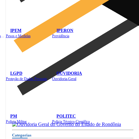
IPEM
IPERON
Instituto de Educação em Saúde Pública
Pesos e Medidas
Previdência
LGPD
OUVIDORIA
Proteção de Dados Pessoais
Ouvidoria-Geral
PM
POLITEC
Polícia Militar
Polícia Técnico-Científica
Categorias