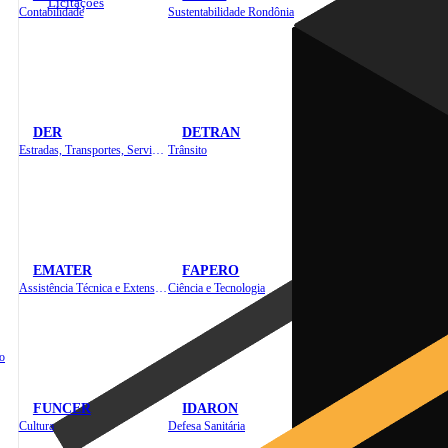
Licitações
Contabilidade
Sustentabilidade Rondônia
DER
DETRAN
Estradas, Transportes, Serviços Públicos
Trânsito
EMATER
FAPERO
Assistência Técnica e Extensão Rural
Ciência e Tecnologia
o
FUNCER
IDARON
Cultura
Defesa Sanitária