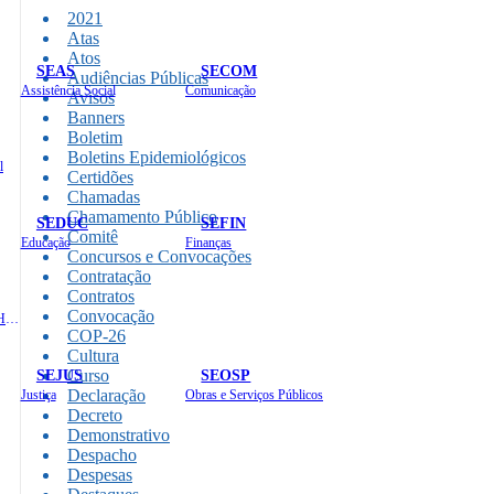
2021
Atas
Atos
SEAS
SECOM
Audiências Públicas
Assistência Social
Comunicação
Avisos
Banners
Boletim
Boletins Epidemiológicos
l
Certidões
Chamadas
Chamamento Público
SEDUC
SEFIN
Comitê
Educação
Finanças
Concursos e Convocações
Contratação
Contratos
Convocação
Administração e Recursos Humanos
COP-26
Cultura
SEJUS
Curso
SEOSP
Declaração
Justiça
Obras e Serviços Públicos
Decreto
Demonstrativo
Despacho
Despesas