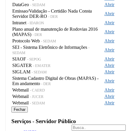
DataGeo
Abrir
- SEDAM
Emissao/Validação - Certidão Nada Consta
Abrir
Servidor DER-RO
- DER
Intranet
Abrir
- IDARON
Plano anual de manutenção de Rodovias 2016
Abrir
(MAPAS)
- DER
Protocolo Web
Abrir
- SEDAM
SEI - Sistema Eletrônico de Informações
-
Abrir
SEDAM
SIAOF
Abrir
- SEPOG
SIGATER
Abrir
- EMATER
SIGLAM
Abrir
- SEDAM
Sistema Cadastro Digital de Obras (MAPAS) -
Abrir
Em andamento
- DER
Webmail
Abrir
- CAERD
Webmail
Abrir
- JUCER
Webmail
Abrir
- SEDAM
Fechar
Serviços - Servidor Público