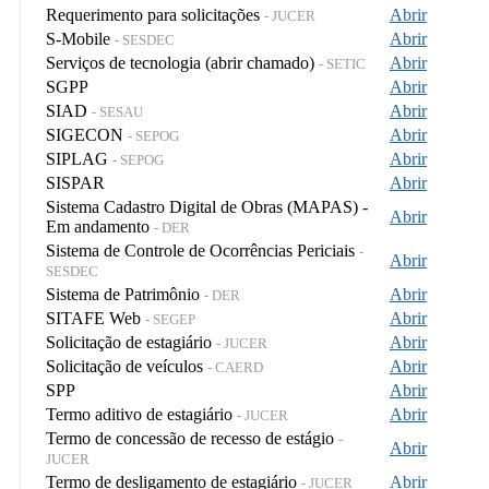
Requerimento para solicitações
Abrir
- JUCER
S-Mobile
Abrir
- SESDEC
Serviços de tecnologia (abrir chamado)
Abrir
- SETIC
SGPP
Abrir
SIAD
Abrir
- SESAU
SIGECON
Abrir
- SEPOG
SIPLAG
Abrir
- SEPOG
SISPAR
Abrir
Sistema Cadastro Digital de Obras (MAPAS) -
Abrir
Em andamento
- DER
Sistema de Controle de Ocorrências Periciais
-
Abrir
SESDEC
Sistema de Patrimônio
Abrir
- DER
SITAFE Web
Abrir
- SEGEP
Solicitação de estagiário
Abrir
- JUCER
Solicitação de veículos
Abrir
- CAERD
SPP
Abrir
Termo aditivo de estagiário
Abrir
- JUCER
Termo de concessão de recesso de estágio
-
Abrir
JUCER
Termo de desligamento de estagiário
Abrir
- JUCER