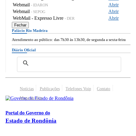
Webmail
Abrir
- IDARON
Webmail
Abrir
- SEPOG
WebMail - Expresso Livre
Abrir
- DER
Fechar
Palácio Rio Madeira
Atendimento ao público: das 7h30 às 13h30, de segunda a sexta-feira
Diário Oficial
Notícias
Publicações
Telefones Voip
Contato
Mapa do Site
Portal do Governo do
Estado de Rondônia
Palácio Rio Madeira
- Av. Farquar, 2986 - Bairro Pedrinhas