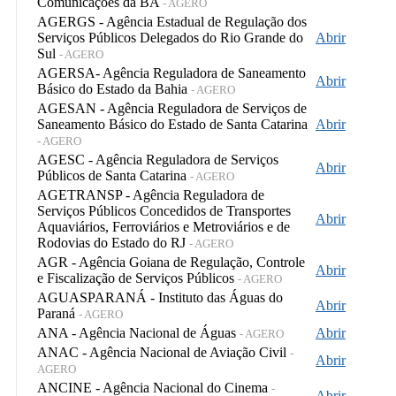
Comunicações da BA
- AGERO
AGERGS - Agência Estadual de Regulação dos
Serviços Públicos Delegados do Rio Grande do
Abrir
Sul
- AGERO
AGERSA- Agência Reguladora de Saneamento
Abrir
Básico do Estado da Bahia
- AGERO
AGESAN - Agência Reguladora de Serviços de
Saneamento Básico do Estado de Santa Catarina
Abrir
- AGERO
AGESC - Agência Reguladora de Serviços
Abrir
Públicos de Santa Catarina
- AGERO
AGETRANSP - Agência Reguladora de
Serviços Públicos Concedidos de Transportes
Abrir
Aquaviários, Ferroviários e Metroviários e de
Rodovias do Estado do RJ
- AGERO
AGR - Agência Goiana de Regulação, Controle
Abrir
e Fiscalização de Serviços Públicos
- AGERO
AGUASPARANÁ - Instituto das Águas do
Abrir
Paraná
- AGERO
ANA - Agência Nacional de Águas
Abrir
- AGERO
ANAC - Agência Nacional de Aviação Civil
-
Abrir
AGERO
ANCINE - Agência Nacional do Cinema
-
Abrir