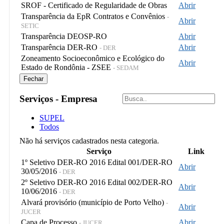
SROF - Certificado de Regularidade de Obras
Abrir
Transparência da EpR Contratos e Convênios
-
Abrir
SETIC
Transparência DEOSP-RO
Abrir
Transparência DER-RO
Abrir
- DER
Zoneamento Socioeconômico e Ecológico do
Abrir
Estado de Rondônia - ZSEE
- SEDAM
Fechar
Serviços - Empresa
SUPEL
Todos
Não há serviços cadastrados nesta categoria.
Serviço
Link
1º Seletivo DER-RO 2016 Edital 001/DER-RO
Abrir
30/05/2016
- DER
2º Seletivo DER-RO 2016 Edital 002/DER-RO
Abrir
10/06/2016
- DER
Alvará provisório (município de Porto Velho)
-
Abrir
JUCER
Capa de Processo
Abrir
- JUCER