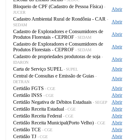
Bloqueio de CPF (Cadastro de Pessoa Física)
-
Abrir
JUCER
Cadastro Ambiental Rural de Rondônia - CAR
-
Abrir
SEDAM
Cadastro de Exploradores e Consumidores de
Abrir
Produtos Florestais - CEPROF
- SEDAM
Cadastro de Exploradores e Consumidores de
Abrir
Produtos Florestais - CEPROF
- SEDAM
Cadastro de propriedades produtoras de soja
-
Abrir
IDARON
Carta de Serviço SUPEL
Abrir
- SUPEL
Central de Consultas e Emissão de Guias
-
Abrir
DETRAN
Certidão FGTS
Abrir
- CGE
Certidão INSS
Abrir
- CGE
Certidão Negativa de Débitos Estaduais
Abrir
- SEGEP
Certidão Receita Estadual
Abrir
- CGE
Certidão Receita Federal
Abrir
- CGE
Certidão Receita Municipal(Porto Velho)
Abrir
- CGE
Certidão TCE
Abrir
- CGE
Certidão TJ
Abrir
- CGE