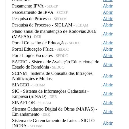
Pagamento IPVA
Abrir
- SEGEP
Parcelamento de IPVA
Abrir
- SEGEP
Pesquisa de Processo
Abrir
- SEDAM
Pesquisa de Processo - SIGLAM
Abrir
- SEDAM
Plano anual de manutenção de Rodovias 2016
Abrir
(MAPAS)
- DER
Portal Conselho de Educação
Abrir
- SEDUC
Portal Educação Física
Abrir
- SEDUC
Portal Jogos Escolares
Abrir
- SEDUC
SAERO - Sistema de Avaliação Educacional do
Abrir
Estado de Rondônia
- SEDUC
SCINM - Sistema de Consulta das Infrações,
Abrir
Notificações e Multas
SIAGEO
Abrir
- SEDAM
SIC - Sistema de Informações Cadastrais -
Abrir
Empresa (SINAD)
- DER
SINAFLOR
Abrir
- SEDAM
Sistema Cadastro Digital de Obras (MAPAS) -
Abrir
Em andamento
- DER
Sistema de Gerenciamento de Lotes - SIGLO
Abrir
INCRA
- SEDAM