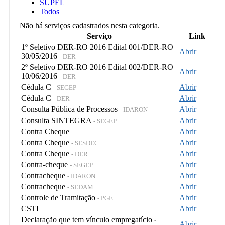
SUPEL
Todos
Não há serviços cadastrados nesta categoria.
Serviço
Link
1º Seletivo DER-RO 2016 Edital 001/DER-RO
Abrir
30/05/2016
- DER
2º Seletivo DER-RO 2016 Edital 002/DER-RO
Abrir
10/06/2016
- DER
Cédula C
Abrir
- SEGEP
Cédula C
Abrir
- DER
Consulta Pública de Processos
Abrir
- IDARON
Consulta SINTEGRA
Abrir
- SEGEP
Contra Cheque
Abrir
Contra Cheque
Abrir
- SESDEC
Contra Cheque
Abrir
- DER
Contra-cheque
Abrir
- SEGEP
Contracheque
Abrir
- IDARON
Contracheque
Abrir
- SEDAM
Controle de Tramitação
Abrir
- PGE
CSTI
Abrir
Declaração que tem vínculo empregatício
-
Abrir