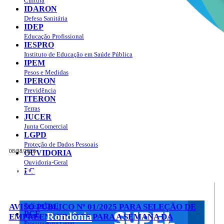
Cultura
IDARON
Defesa Sanitária
IDEP
Educação Profissional
IESPRO
Instituto de Educação em Saúde Pública
IPEM
Pesos e Medidas
IPERON
Previdência
ITERON
Terras
JUCER
Junta Comercial
LGPD
Proteção de Dados Pessoais
08/08/2026
OUVIDORIA
Ouvidoria-Geral
Portal do Governo do
Estado de Rondônia
PC
Governo
de
Polícia Civil
AVISO PÚBLICO Nº 01/2025 PARA SELEÇÃO DE
PGE
Rondônia
EMPREENDEDORES PARA A SEMANA DA
Procuradoria Geral