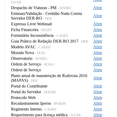
JUCER
Despacho de Viaturas - PM
Abrir
- SESDEC
Emissao/Validação - Certidão Nada Consta
Abrir
Servidor DER-RO
- DER
Expresso Livre Webmail
Abrir
Ficha Financeira
Abrir
- SEGEP
Formulário Inconsistência
Abrir
- CAERD
Guia Prático de Redação DER-RO 2017
Abrir
- DER
Modelo AVAC
Abrir
- CAERD
Morada Nova
Abrir
- SEAS
Observatorio
Abrir
- SESDEC
Ordem de Serviço
Abrir
- SESAU
Ordem de Serviço
Abrir
Plano anual de manutenção de Rodovias 2016
Abrir
(MAPAS)
- DER
Portal do Contribuinte
Abrir
Portal do Servidor
Abrir
- SEDAM
Protocolo Web
Abrir
Recadastramento Iperon
Abrir
- IPERON
Regimento Interno
Abrir
- CAERD
Requerimento para licença médica
Abrir
- JUCER