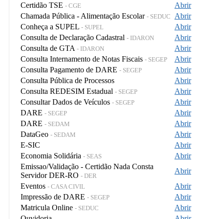
Certidão TSE
Abrir
- CGE
Chamada Pública - Alimentação Escolar
Abrir
- SEDUC
Conheça a SUPEL
Abrir
- SUPEL
Consulta de Declaração Cadastral
Abrir
- IDARON
Consulta de GTA
Abrir
- IDARON
Consulta Internamento de Notas Fiscais
Abrir
- SEGEP
Consulta Pagamento de DARE
Abrir
- SEGEP
Consulta Pública de Processos
Abrir
Consulta REDESIM Estadual
Abrir
- SEGEP
Consultar Dados de Veículos
Abrir
- SEGEP
DARE
Abrir
- SEGEP
DARE
Abrir
- SEDAM
DataGeo
Abrir
- SEDAM
E-SIC
Abrir
Economia Solidária
Abrir
- SEAS
Emissao/Validação - Certidão Nada Consta
Abrir
Servidor DER-RO
- DER
Eventos
Abrir
- CASA CIVIL
Impressão de DARE
Abrir
- SEGEP
Matricula Online
Abrir
- SEDUC
Ouvidoria
Abrir