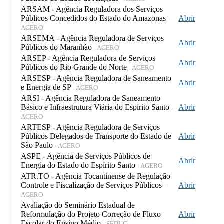
ARSAM - Agência Reguladora dos Serviços
Públicos Concedidos do Estado do Amazonas
Abrir
-
AGERO
ARSEMA - Agência Reguladora de Serviços
Abrir
Públicos do Maranhão
- AGERO
ARSEP - Agência Reguladora de Serviços
Abrir
Públicos do Rio Grande do Norte
- AGERO
ARSESP - Agência Reguladora de Saneamento
Abrir
e Energia de SP
- AGERO
ARSI - Agência Reguladora de Saneamento
Básico e Infraestrutura Viária do Espírito Santo
Abrir
-
AGERO
ARTESP - Agência Reguladora de Serviços
Públicos Delegados de Transporte do Estado de
Abrir
São Paulo
- AGERO
ASPE - Agência de Serviços Públicos de
Abrir
Energia do Estado do Espírito Santo
- AGERO
ATR.TO - Agência Tocantinense de Regulação
Controle e Fiscalização de Serviços Públicos
Abrir
-
AGERO
Avaliação do Seminário Estadual de
Reformulação do Projeto Correção de Fluxo
Abrir
Escolar do Ensino Médio
- SEDUC