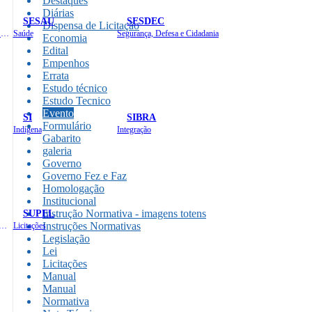
Destaques
Diárias
SESAU
SESDEC
Dispensa de Licitação
Planejamento, Orçamento e Gestão
Saúde
Segurança, Defesa e Cidadania
Economia
Edital
Empenhos
Errata
Estudo técnico
Estudo Tecnico
Evento
SI
SIBRA
Formulário
Indígena
Integração
Gabarito
galeria
Governo
Governo Fez e Faz
Homologação
Institucional
SUPEL
Instrução Normativa - imagens totens
Instruções Normativas
 de Gastos Públicos Administrativos
Licitações
Legislação
Lei
Licitações
Manual
Manual
Normativa