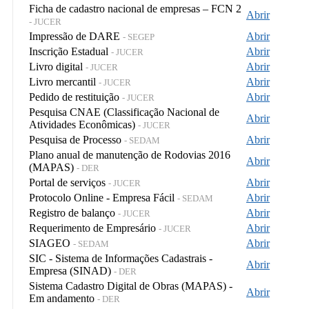
Ficha de cadastro nacional de empresas – FCN 2
Abrir
- JUCER
Impressão de DARE
Abrir
- SEGEP
Inscrição Estadual
Abrir
- JUCER
Livro digital
Abrir
- JUCER
Livro mercantil
Abrir
- JUCER
Pedido de restituição
Abrir
- JUCER
Pesquisa CNAE (Classificação Nacional de
Abrir
Atividades Econômicas)
- JUCER
Pesquisa de Processo
Abrir
- SEDAM
Plano anual de manutenção de Rodovias 2016
Abrir
(MAPAS)
- DER
Portal de serviços
Abrir
- JUCER
Protocolo Online - Empresa Fácil
Abrir
- SEDAM
Registro de balanço
Abrir
- JUCER
Requerimento de Empresário
Abrir
- JUCER
SIAGEO
Abrir
- SEDAM
SIC - Sistema de Informações Cadastrais -
Abrir
Empresa (SINAD)
- DER
Sistema Cadastro Digital de Obras (MAPAS) -
Abrir
Em andamento
- DER