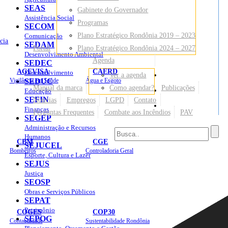
SEAS
Gabinete do Governador
Assistência Social
Programas
SECOM
Plano Estratégico Rondônia 2019 – 2023
Comunicação
cia
SEDAM
Portal
Plano Estratégico Rondônia 2024 – 2027
Desenvolvimento Ambiental
Agenda
SEDEC
AGEVISA
CAERD
Desenvolvimento
Ver a agenda
Mapa do Site
Vigilância em Saúde
SEDUC
Água e Esgoto
Manual da marca
Como agendar?
Publicações
Educação
SEFIN
Notícias
Empregos
LGPD
Contato
Sites
Finanças
Perguntas Frequentes
Combate aos Incêndios
PAV
SEGEP
Administração e Recursos
Humanos
CBM
CGE
SEJUCEL
Bombeiros
Controladoria Geral
Esporte, Cultura e Lazer
SEJUS
Justiça
SEOSP
Obras e Serviços Públicos
SEPAT
Patrimônio
COGES
COP30
SEPOG
Contabilidade
Sustentabilidade Rondônia