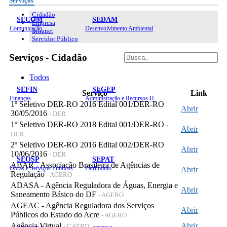
Serviços
Cidadão
SECOM
SEDAM
Empresa
Comunicação
Desenvolvimento Ambiental
Intranet
Servidor Público
Serviços - Cidadão
Todos
SEFIN
SEGEP
Serviço
Link
Finanças
Administração e Recursos Humanos
1º Seletivo DER-RO 2016 Edital 001/DER-RO
Abrir
30/05/2016
- DER
1º Seletivo DER-RO 2018 Edital 001/DER-RO
-
Abrir
DER
2º Seletivo DER-RO 2016 Edital 002/DER-RO
Abrir
10/06/2016
- DER
SEOSP
SEPAT
ABAR - Associação Brasileira de Agências de
Obras e Serviços Públicos
Patrimônio
Abrir
Regulação
- AGERO
ADASA - Agência Reguladora de Águas, Energia e
Abrir
Saneamento Básico do DF
- AGERO
Planejamento, Orçamento e Gestão
AGEAC - Agência Reguladora dos Serviços
Abrir
Públicos do Estado do Acre
- AGERO
Agência Virtual
Abrir
- CAERD