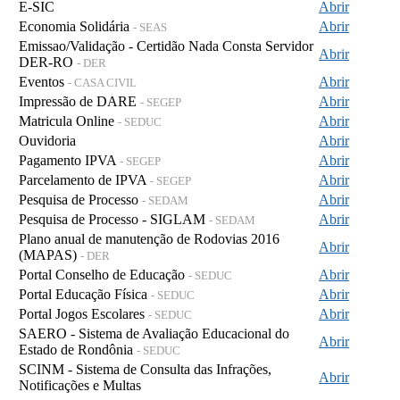
E-SIC
Abrir
Economia Solidária
Abrir
- SEAS
Emissao/Validação - Certidão Nada Consta Servidor
Abrir
DER-RO
- DER
Eventos
Abrir
- CASA CIVIL
Impressão de DARE
Abrir
- SEGEP
Matricula Online
Abrir
- SEDUC
Ouvidoria
Abrir
Pagamento IPVA
Abrir
- SEGEP
Parcelamento de IPVA
Abrir
- SEGEP
Pesquisa de Processo
Abrir
- SEDAM
Pesquisa de Processo - SIGLAM
Abrir
- SEDAM
Plano anual de manutenção de Rodovias 2016
Abrir
(MAPAS)
- DER
Portal Conselho de Educação
Abrir
- SEDUC
Portal Educação Física
Abrir
- SEDUC
Portal Jogos Escolares
Abrir
- SEDUC
SAERO - Sistema de Avaliação Educacional do
Abrir
Estado de Rondônia
- SEDUC
SCINM - Sistema de Consulta das Infrações,
Abrir
Notificações e Multas