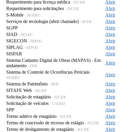
Requerimento para licença médica
Abrir
- JUCER
Requerimento para solicitações
Abrir
- JUCER
S-Mobile
Abrir
- SESDEC
Serviços de tecnologia (abrir chamado)
Abrir
- SETIC
SGPP
Abrir
SIAD
Abrir
- SESAU
SIGECON
Abrir
- SEPOG
SIPLAG
Abrir
- SEPOG
SISPAR
Abrir
Sistema Cadastro Digital de Obras (MAPAS) - Em
Abrir
andamento
- DER
Sistema de Controle de Ocorrências Periciais
-
Abrir
SESDEC
Sistema de Patrimônio
Abrir
- DER
SITAFE Web
Abrir
- SEGEP
Solicitação de estagiário
Abrir
- JUCER
Solicitação de veículos
Abrir
- CAERD
SPP
Abrir
Termo aditivo de estagiário
Abrir
- JUCER
Termo de concessão de recesso de estágio
Abrir
- JUCER
Termo de desligamento de estagiário
Abrir
- JUCER