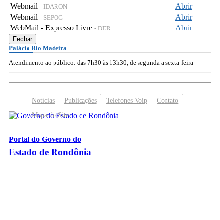
Webmail
Abrir
- IDARON
Webmail
Abrir
- SEPOG
WebMail - Expresso Livre
Abrir
- DER
Fechar
Palácio Rio Madeira
Atendimento ao público: das 7h30 às 13h30, de segunda a sexta-feira
Notícias
Publicações
Telefones Voip
Contato
Mapa do Site
Portal do Governo do
Estado de Rondônia
Palácio Rio Madeira
- Av. Farquar, 2986 - Bairro Pedrinhas
CEP 76.801-470 - Porto Velho, RO
© 2026
Governo do Estado de Rondônia
Todos os Direitos Reservados