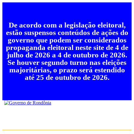
De acordo com a legislação eleitoral,
estão suspensos conteúdos de ações do
governo que podem ser considerados
propaganda eleitoral neste site de 4 de
julho de 2026 a 4 de outubro de 2026.
Se houver segundo turno nas eleições
majoritárias, o prazo será estendido
até 25 de outubro de 2026.