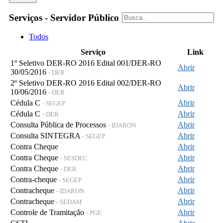
Serviços - Servidor Público
Todos
Serviço
Link
1º Seletivo DER-RO 2016 Edital 001/DER-RO
Abrir
30/05/2016
- DER
2º Seletivo DER-RO 2016 Edital 002/DER-RO
Abrir
10/06/2016
- DER
Cédula C
Abrir
- SEGEP
Cédula C
Abrir
- DER
Consulta Pública de Processos
Abrir
- IDARON
Consulta SINTEGRA
Abrir
- SEGEP
Contra Cheque
Abrir
Contra Cheque
Abrir
- SESDEC
Contra Cheque
Abrir
- DER
Contra-cheque
Abrir
- SEGEP
Contracheque
Abrir
- IDARON
Contracheque
Abrir
- SEDAM
Controle de Tramitação
Abrir
- PGE