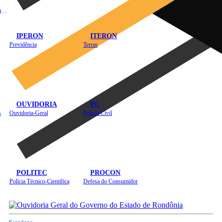
Instituto de Educação em Saúde Pública
IPERON
ITERON
Previdência
Terras
OUVIDORIA
PC
s
Ouvidoria-Geral
Polícia Civil
POLITEC
PROCON
Polícia Técnico-Científica
Defesa do Consumidor