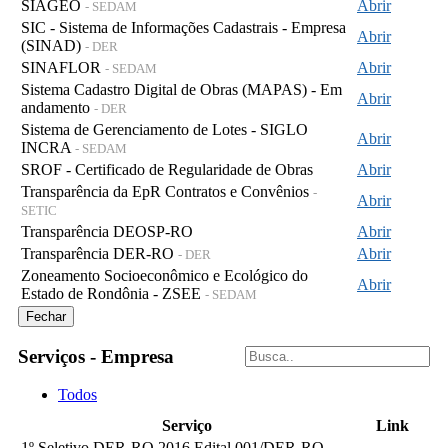
SIAGEO
Abrir
- SEDAM
SIC - Sistema de Informações Cadastrais - Empresa
Abrir
(SINAD)
- DER
SINAFLOR
Abrir
- SEDAM
Sistema Cadastro Digital de Obras (MAPAS) - Em
Abrir
andamento
- DER
Sistema de Gerenciamento de Lotes - SIGLO
Abrir
INCRA
- SEDAM
SROF - Certificado de Regularidade de Obras
Abrir
Transparência da EpR Contratos e Convênios
-
Abrir
SETIC
Transparência DEOSP-RO
Abrir
Transparência DER-RO
Abrir
- DER
Zoneamento Socioeconômico e Ecológico do
Abrir
Estado de Rondônia - ZSEE
- SEDAM
Fechar
Serviços - Empresa
Todos
Serviço
Link
1º Seletivo DER-RO 2016 Edital 001/DER-RO