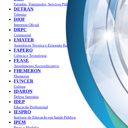
Estradas, Transportes, Serviços Públicos
DETRAN
Trânsito
DIOF
Imprensa Oficial
DRPC
Cerimonial
EMATER
Assistência Técnica e Extensão Rural
FAPERO
Ciência e Tecnologia
FEASE
Atendimento Socioeducativo
FHEMERON
Fhemeron
FUNCER
Cultura
IDARON
Defesa Sanitária
IDEP
Educação Profissional
IESPRO
Instituto de Educação em Saúde Pública
IPEM
Pesos e Medidas