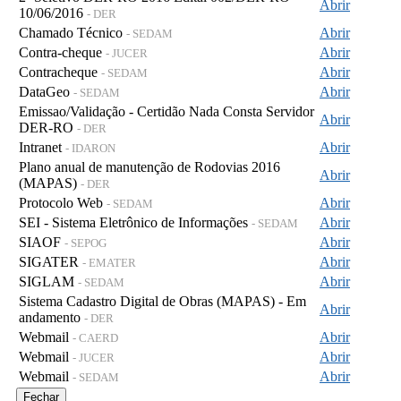
Abrir
10/06/2016
- DER
Chamado Técnico
Abrir
- SEDAM
Contra-cheque
Abrir
- JUCER
Contracheque
Abrir
- SEDAM
DataGeo
Abrir
- SEDAM
Emissao/Validação - Certidão Nada Consta Servidor
Abrir
DER-RO
- DER
Intranet
Abrir
- IDARON
Plano anual de manutenção de Rodovias 2016
Abrir
(MAPAS)
- DER
Protocolo Web
Abrir
- SEDAM
SEI - Sistema Eletrônico de Informações
Abrir
- SEDAM
SIAOF
Abrir
- SEPOG
SIGATER
Abrir
- EMATER
SIGLAM
Abrir
- SEDAM
Sistema Cadastro Digital de Obras (MAPAS) - Em
Abrir
andamento
- DER
Webmail
Abrir
- CAERD
Webmail
Abrir
- JUCER
Webmail
Abrir
- SEDAM
Fechar