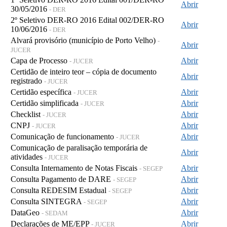
Abrir
30/05/2016
- DER
2º Seletivo DER-RO 2016 Edital 002/DER-RO
Abrir
10/06/2016
- DER
Alvará provisório (município de Porto Velho)
-
Abrir
JUCER
Capa de Processo
Abrir
- JUCER
Certidão de inteiro teor – cópia de documento
Abrir
registrado
- JUCER
Certidão específica
Abrir
- JUCER
Certidão simplificada
Abrir
- JUCER
Checklist
Abrir
- JUCER
CNPJ
Abrir
- JUCER
Comunicação de funcionamento
Abrir
- JUCER
Comunicação de paralisação temporária de
Abrir
atividades
- JUCER
Consulta Internamento de Notas Fiscais
Abrir
- SEGEP
Consulta Pagamento de DARE
Abrir
- SEGEP
Consulta REDESIM Estadual
Abrir
- SEGEP
Consulta SINTEGRA
Abrir
- SEGEP
DataGeo
Abrir
- SEDAM
Declarações de ME/EPP
Abrir
- JUCER