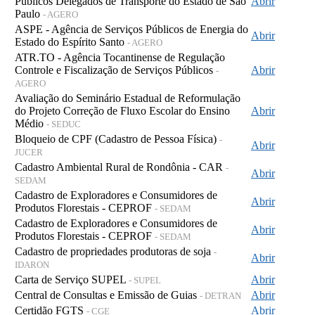
Públicos Delegados de Transporte do Estado de São
Abrir
Paulo
- AGERO
ASPE - Agência de Serviços Públicos de Energia do
Abrir
Estado do Espírito Santo
- AGERO
ATR.TO - Agência Tocantinense de Regulação
Controle e Fiscalização de Serviços Públicos
Abrir
-
AGERO
Avaliação do Seminário Estadual de Reformulação
do Projeto Correção de Fluxo Escolar do Ensino
Abrir
Médio
- SEDUC
Bloqueio de CPF (Cadastro de Pessoa Física)
-
Abrir
JUCER
Cadastro Ambiental Rural de Rondônia - CAR
-
Abrir
SEDAM
Cadastro de Exploradores e Consumidores de
Abrir
Produtos Florestais - CEPROF
- SEDAM
Cadastro de Exploradores e Consumidores de
Abrir
Produtos Florestais - CEPROF
- SEDAM
Cadastro de propriedades produtoras de soja
-
Abrir
IDARON
Carta de Serviço SUPEL
Abrir
- SUPEL
Central de Consultas e Emissão de Guias
Abrir
- DETRAN
Certidão FGTS
Abrir
- CGE