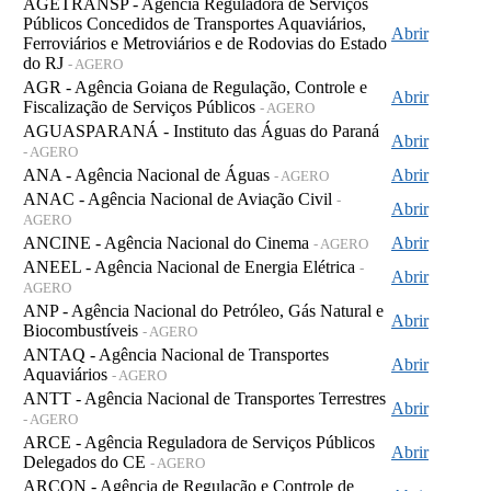
AGETRANSP - Agência Reguladora de Serviços
Públicos Concedidos de Transportes Aquaviários,
Abrir
Ferroviários e Metroviários e de Rodovias do Estado
do RJ
- AGERO
AGR - Agência Goiana de Regulação, Controle e
Abrir
Fiscalização de Serviços Públicos
- AGERO
AGUASPARANÁ - Instituto das Águas do Paraná
Abrir
- AGERO
ANA - Agência Nacional de Águas
Abrir
- AGERO
ANAC - Agência Nacional de Aviação Civil
-
Abrir
AGERO
ANCINE - Agência Nacional do Cinema
Abrir
- AGERO
ANEEL - Agência Nacional de Energia Elétrica
-
Abrir
AGERO
ANP - Agência Nacional do Petróleo, Gás Natural e
Abrir
Biocombustíveis
- AGERO
ANTAQ - Agência Nacional de Transportes
Abrir
Aquaviários
- AGERO
ANTT - Agência Nacional de Transportes Terrestres
Abrir
- AGERO
ARCE - Agência Reguladora de Serviços Públicos
Abrir
Delegados do CE
- AGERO
ARCON - Agência de Regulação e Controle de