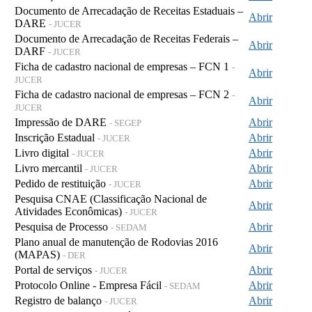
Documento de Arrecadação de Receitas Estaduais –
Abrir
DARE
- JUCER
Documento de Arrecadação de Receitas Federais –
Abrir
DARF
- JUCER
Ficha de cadastro nacional de empresas – FCN 1
-
Abrir
JUCER
Ficha de cadastro nacional de empresas – FCN 2
-
Abrir
JUCER
Impressão de DARE
Abrir
- SEGEP
Inscrição Estadual
Abrir
- JUCER
Livro digital
Abrir
- JUCER
Livro mercantil
Abrir
- JUCER
Pedido de restituição
Abrir
- JUCER
Pesquisa CNAE (Classificação Nacional de
Abrir
Atividades Econômicas)
- JUCER
Pesquisa de Processo
Abrir
- SEDAM
Plano anual de manutenção de Rodovias 2016
Abrir
(MAPAS)
- DER
Portal de serviços
Abrir
- JUCER
Protocolo Online - Empresa Fácil
Abrir
- SEDAM
Registro de balanço
Abrir
- JUCER