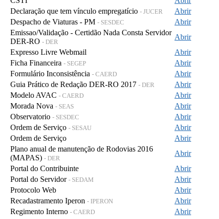
CSTI
Abrir
Declaração que tem vínculo empregatício
Abrir
- JUCER
Despacho de Viaturas - PM
Abrir
- SESDEC
Emissao/Validação - Certidão Nada Consta Servidor
Abrir
DER-RO
- DER
Expresso Livre Webmail
Abrir
Ficha Financeira
Abrir
- SEGEP
Formulário Inconsistência
Abrir
- CAERD
Guia Prático de Redação DER-RO 2017
Abrir
- DER
Modelo AVAC
Abrir
- CAERD
Morada Nova
Abrir
- SEAS
Observatorio
Abrir
- SESDEC
Ordem de Serviço
Abrir
- SESAU
Ordem de Serviço
Abrir
Plano anual de manutenção de Rodovias 2016
Abrir
(MAPAS)
- DER
Portal do Contribuinte
Abrir
Portal do Servidor
Abrir
- SEDAM
Protocolo Web
Abrir
Recadastramento Iperon
Abrir
- IPERON
Regimento Interno
Abrir
- CAERD