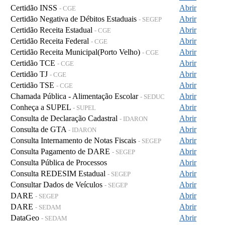
Certidão INSS
Abrir
- CGE
Certidão Negativa de Débitos Estaduais
Abrir
- SEGEP
Certidão Receita Estadual
Abrir
- CGE
Certidão Receita Federal
Abrir
- CGE
Certidão Receita Municipal(Porto Velho)
Abrir
- CGE
Certidão TCE
Abrir
- CGE
Certidão TJ
Abrir
- CGE
Certidão TSE
Abrir
- CGE
Chamada Pública - Alimentação Escolar
Abrir
- SEDUC
Conheça a SUPEL
Abrir
- SUPEL
Consulta de Declaração Cadastral
Abrir
- IDARON
Consulta de GTA
Abrir
- IDARON
Consulta Internamento de Notas Fiscais
Abrir
- SEGEP
Consulta Pagamento de DARE
Abrir
- SEGEP
Consulta Pública de Processos
Abrir
Consulta REDESIM Estadual
Abrir
- SEGEP
Consultar Dados de Veículos
Abrir
- SEGEP
DARE
Abrir
- SEGEP
DARE
Abrir
- SEDAM
DataGeo
Abrir
- SEDAM