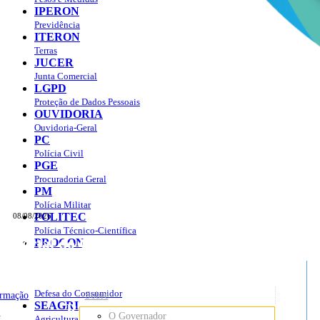
IPERON
Previdência
ITERON
Terras
JUCER
Junta Comercial
LGPD
Proteção de Dados Pessoais
OUVIDORIA
Ouvidoria-Geral
PC
Polícia Civil
PGE
Procuradoria Geral
PM
Polícia Militar
POLITEC
08/08/2026
Polícia Técnico-Científica
Portal do Governo do
Estado de Rondônia
PROCON
sso à Informação
Governo
de
Defesa do Consumidor
ormação
Sobre
SEAGRI
Rondônia
o
O Governador
Agricultura