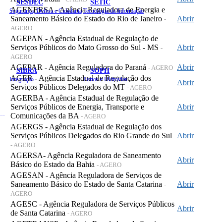
SESDEC
SETIC
AGENERSA - Agência Reguladora de Energia e
Segurança, Defesa e Cidadania
Tecnologia da Informação
Saneamento Básico do Estado do Rio de Janeiro
Abrir
-
AGERO
AGEPAN - Agência Estadual de Regulação de
Serviços Públicos do Mato Grosso do Sul - MS
Abrir
-
AGERO
AGEPAR - Agência Reguladora do Paraná
Abrir
- AGERO
SIBRA
SOPH
AGER - Agência Estadual de Regulação dos
Integração
Portos e Hidrovias
Abrir
Serviços Públicos Delegados do MT
- AGERO
AGERBA - Agência Estadual de Regulação de
Serviços Públicos de Energia, Transporte e
Abrir
 de Gastos Públicos Administrativos
Comunicações da BA
- AGERO
AGERGS - Agência Estadual de Regulação dos
Serviços Públicos Delegados do Rio Grande do Sul
Abrir
- AGERO
AGERSA- Agência Reguladora de Saneamento
Abrir
Básico do Estado da Bahia
- AGERO
AGESAN - Agência Reguladora de Serviços de
Saneamento Básico do Estado de Santa Catarina
Abrir
-
AGERO
AGESC - Agência Reguladora de Serviços Públicos
Abrir
de Santa Catarina
- AGERO