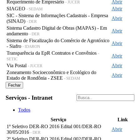
Requerimento de Empresário
Abrir
- JUCER
SIAGEO
Abrir
- SEDAM
SIC - Sistema de Informações Cadastrais - Empresa
Abrir
(SINAD)
- DER
Sistema Cadastro Digital de Obras (MAPAS) - Em
Abrir
andamento
- DER
Sistema de Fiscalização do Comércio de Agrotóxico
Abrir
- Siafro
- IDARON
Transparência da EpR Contratos e Convênios
-
Abrir
SETIC
Via Postal
Abrir
- JUCER
Zoneamento Socioeconômico e Ecológico do
Abrir
Estado de Rondônia - ZSEE
- SEDAM
Fechar
Serviços - Intranet
Todos
Serviço
Link
1º Seletivo DER-RO 2016 Edital 001/DER-RO
Abrir
30/05/2016
- DER
2º Seletivo DER-RO 2016 Edital 002/DER-RO