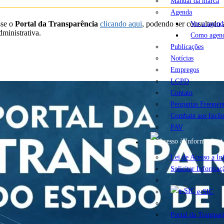
Manual da marca
Agenda
Ver a agend
sse o
Portal da Transparência
clicando aqui
, podendo ser consultado
ministrativa.
Como agen
Publicações
Notícias
Empregos
LGPD
Contato
Perguntas Frequen
Combate aos Incên
PAV
A
Lei de Acesso a I
Solicitar Informaç
e-SIC
Portal da Transpar