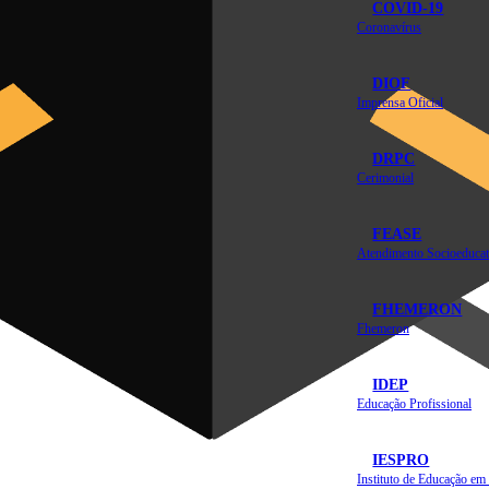
COVID-19
Coronavírus
DIOF
Imprensa Oficial
DRPC
Cerimonial
FEASE
Atendimento Socioeducat
FHEMERON
Fhemeron
IDEP
Educação Profissional
IESPRO