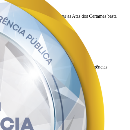
et-web/public/compras
. Para consultar as Atas dos Certames basta
m montagem e instalação, conforme condições e exigências