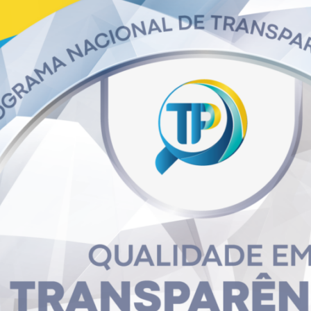
ealizados pelo site
https://cnetmobile.estaleiro.serpro.gov.br/comprasn
ero Pregão no formato [número e ano], p.ex.: 900XX
ial Permanente – Mobiliários sob medida (armários e estantes)
, co