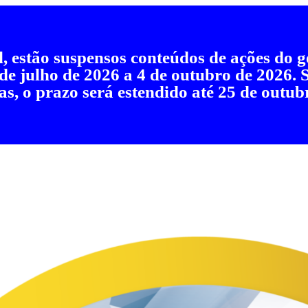
al, estão suspensos conteúdos de ações do
 de julho de 2026 a 4 de outubro de 2026.
as, o prazo será estendido até 25 de outub