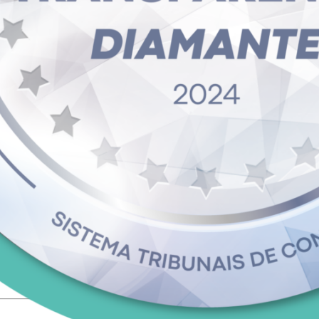
rência
por meio do endereço eletrônico acima mencionado, por meio do(a) Preg
 13h30min (horário de Rondônia), de segunda a sexta-feira, na Sede da
ttps://rondonia.ro.gov.br/supel/.