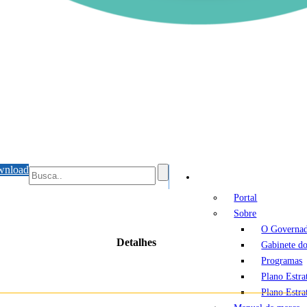
wnload
Portal
Portal
Sobre
O Governa
Detalhes
Gabinete d
Programas
Plano Estr
Plano Estr