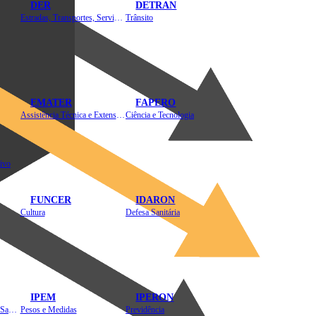
DER
DETRAN
Estradas, Transportes, Serviços Públicos
Trânsito
EMATER
FAPERO
Assistência Técnica e Extensão Rural
Ciência e Tecnologia
ivo
FUNCER
IDARON
Cultura
Defesa Sanitária
IPEM
IPERON
Instituto de Educação em Saúde Pública
Pesos e Medidas
Previdência