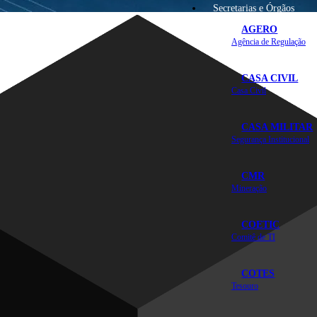
Secretarias e Órgãos
AGERO
Agência de Regulação
CASA CIVIL
Casa Civil
CASA MILITAR
Segurança Institucional
CMR
Mineração
COETIC
Comitê de TI
COTES
Tesouro