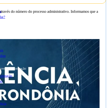
a
 através do número do processo administrativo. Informamos que a
dar?
tes
dios
cesso à Informação
nformação
ão
ência