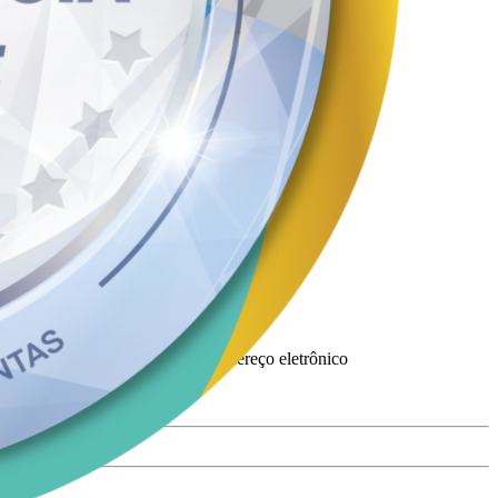
oeiro(a) e equipe de apoio.
 SUPEL, ou, gratuitamente no endereço eletrônico