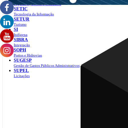
Segurança, Defesa e Cidadania
SETIC
Tecnologia da Informação
SETUR
Turismo
SI
Indígena
SIBRA
Integração
SOPH
Portos e Hidrovias
SUGESP
Gestão de Gastos Públicos Administrativos
SUPEL
Licitações