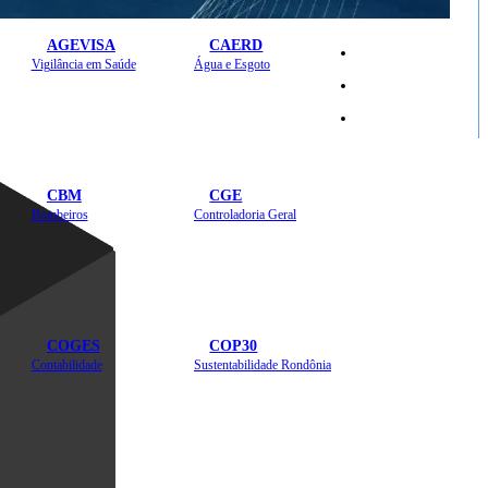
AGEVISA
CAERD
Mapa do Site
Vigilância em Saúde
Água e Esgoto
Sites
CBM
CGE
Bombeiros
Controladoria Geral
COGES
COP30
Contabilidade
Sustentabilidade Rondônia