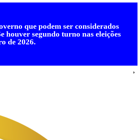
 governo que podem ser considerados
 Se houver segundo turno nas eleições
ro de 2026.