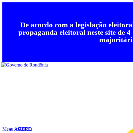
De acordo com a legislação eleitor
propaganda eleitoral neste site de 4
majoritári
Menu - SUPEL
AGERO