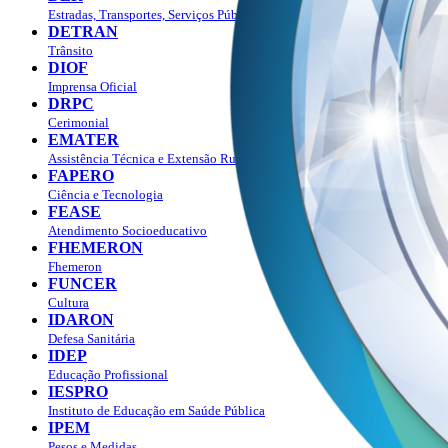
Estradas, Transportes, Serviços Públicos
DETRAN
Trânsito
DIOF
Imprensa Oficial
DRPC
Cerimonial
EMATER
Assistência Técnica e Extensão Rural
FAPERO
Ciência e Tecnologia
FEASE
Atendimento Socioeducativo
FHEMERON
Fhemeron
FUNCER
Cultura
IDARON
Defesa Sanitária
IDEP
Educação Profissional
IESPRO
Instituto de Educação em Saúde Pública
IPEM
Pesos e Medidas