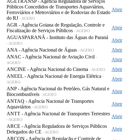
AGETRANSP - Agência Reguladora de Serviços
Públicos Concedidos de Transportes Aquaviários,
Abrir
Ferroviários e Metroviários e de Rodovias do Estado
do RJ
- AGERO
AGR - Agência Goiana de Regulação, Controle e
Abrir
Fiscalização de Serviços Públicos
- AGERO
AGUASPARANÁ - Instituto das Águas do Paraná
Abrir
- AGERO
ANA - Agência Nacional de Águas
Abrir
- AGERO
ANAC - Agência Nacional de Aviação Civil
-
Abrir
AGERO
ANCINE - Agência Nacional do Cinema
Abrir
- AGERO
ANEEL - Agência Nacional de Energia Elétrica
-
Abrir
AGERO
ANP - Agência Nacional do Petróleo, Gás Natural e
Abrir
Biocombustíveis
- AGERO
ANTAQ - Agência Nacional de Transportes
Abrir
Aquaviários
- AGERO
ANTT - Agência Nacional de Transportes Terrestres
Abrir
- AGERO
ARCE - Agência Reguladora de Serviços Públicos
Abrir
Delegados do CE
- AGERO
ARCON - Agência de Regulação e Controle de