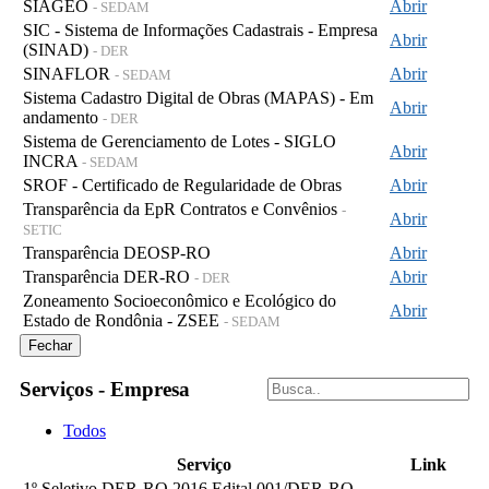
SIAGEO
Abrir
- SEDAM
SIC - Sistema de Informações Cadastrais - Empresa
Abrir
(SINAD)
- DER
SINAFLOR
Abrir
- SEDAM
Sistema Cadastro Digital de Obras (MAPAS) - Em
Abrir
andamento
- DER
Sistema de Gerenciamento de Lotes - SIGLO
Abrir
INCRA
- SEDAM
SROF - Certificado de Regularidade de Obras
Abrir
Transparência da EpR Contratos e Convênios
-
Abrir
SETIC
Transparência DEOSP-RO
Abrir
Transparência DER-RO
Abrir
- DER
Zoneamento Socioeconômico e Ecológico do
Abrir
Estado de Rondônia - ZSEE
- SEDAM
Fechar
Serviços - Empresa
Todos
Serviço
Link
1º Seletivo DER-RO 2016 Edital 001/DER-RO