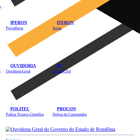
Instituto de Educação em Saúde Pública
IPERON
ITERON
Previdência
Terras
OUVIDORIA
PC
s
Ouvidoria-Geral
Polícia Civil
POLITEC
PROCON
Polícia Técnico-Científica
Defesa do Consumidor