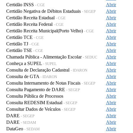
Certidão INSS
Abrir
- CGE
Certidão Negativa de Débitos Estaduais
Abrir
- SEGEP
Certidão Receita Estadual
Abrir
- CGE
Certidão Receita Federal
Abrir
- CGE
Certidão Receita Municipal(Porto Velho)
Abrir
- CGE
Certidão TCE
Abrir
- CGE
Certidão TJ
Abrir
- CGE
Certidão TSE
Abrir
- CGE
Chamada Pública - Alimentação Escolar
Abrir
- SEDUC
Conheça a SUPEL
Abrir
- SUPEL
Consulta de Declaração Cadastral
Abrir
- IDARON
Consulta de GTA
Abrir
- IDARON
Consulta Internamento de Notas Fiscais
Abrir
- SEGEP
Consulta Pagamento de DARE
Abrir
- SEGEP
Consulta Pública de Processos
Abrir
Consulta REDESIM Estadual
Abrir
- SEGEP
Consultar Dados de Veículos
Abrir
- SEGEP
DARE
Abrir
- SEGEP
DARE
Abrir
- SEDAM
DataGeo
Abrir
- SEDAM