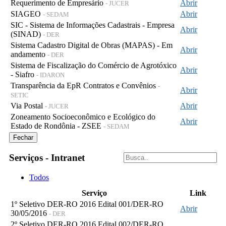
Requerimento de Empresário
Abrir
- JUCER
SIAGEO
Abrir
- SEDAM
SIC - Sistema de Informações Cadastrais - Empresa
Abrir
(SINAD)
- DER
Sistema Cadastro Digital de Obras (MAPAS) - Em
Abrir
andamento
- DER
Sistema de Fiscalização do Comércio de Agrotóxico
Abrir
- Siafro
- IDARON
Transparência da EpR Contratos e Convênios
-
Abrir
SETIC
Via Postal
Abrir
- JUCER
Zoneamento Socioeconômico e Ecológico do
Abrir
Estado de Rondônia - ZSEE
- SEDAM
Fechar
Serviços - Intranet
Todos
Serviço
Link
1º Seletivo DER-RO 2016 Edital 001/DER-RO
Abrir
30/05/2016
- DER
2º Seletivo DER-RO 2016 Edital 002/DER-RO