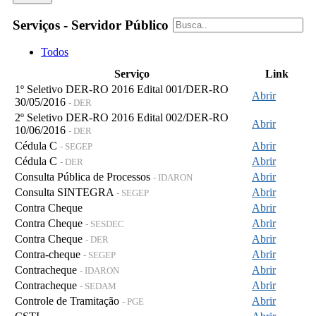
Serviços - Servidor Público
Todos
Serviço
Link
1º Seletivo DER-RO 2016 Edital 001/DER-RO
Abrir
30/05/2016
- DER
2º Seletivo DER-RO 2016 Edital 002/DER-RO
Abrir
10/06/2016
- DER
Cédula C
Abrir
- SEGEP
Cédula C
Abrir
- DER
Consulta Pública de Processos
Abrir
- IDARON
Consulta SINTEGRA
Abrir
- SEGEP
Contra Cheque
Abrir
Contra Cheque
Abrir
- SESDEC
Contra Cheque
Abrir
- DER
Contra-cheque
Abrir
- SEGEP
Contracheque
Abrir
- IDARON
Contracheque
Abrir
- SEDAM
Controle de Tramitação
Abrir
- PGE