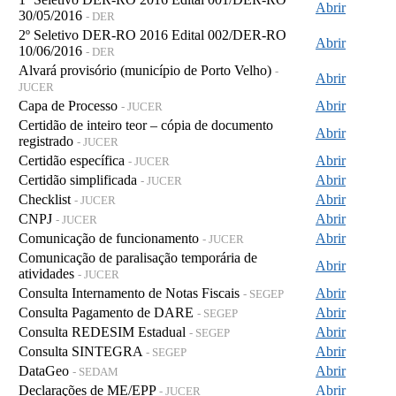
Abrir
30/05/2016
- DER
2º Seletivo DER-RO 2016 Edital 002/DER-RO
Abrir
10/06/2016
- DER
Alvará provisório (município de Porto Velho)
-
Abrir
JUCER
Capa de Processo
Abrir
- JUCER
Certidão de inteiro teor – cópia de documento
Abrir
registrado
- JUCER
Certidão específica
Abrir
- JUCER
Certidão simplificada
Abrir
- JUCER
Checklist
Abrir
- JUCER
CNPJ
Abrir
- JUCER
Comunicação de funcionamento
Abrir
- JUCER
Comunicação de paralisação temporária de
Abrir
atividades
- JUCER
Consulta Internamento de Notas Fiscais
Abrir
- SEGEP
Consulta Pagamento de DARE
Abrir
- SEGEP
Consulta REDESIM Estadual
Abrir
- SEGEP
Consulta SINTEGRA
Abrir
- SEGEP
DataGeo
Abrir
- SEDAM
Declarações de ME/EPP
Abrir
- JUCER