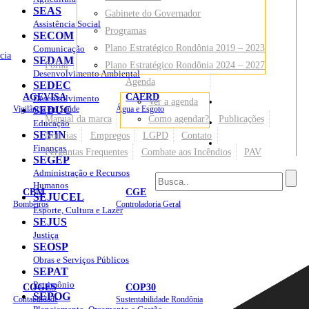
SEAS
Gabinete do Governador
Assistência Social
Programas
SECOM
Plano Estratégico Rondônia 2019 – 2023
Comunicação
cia
SEDAM
Portal
Plano Estratégico Rondônia 2024 – 2027
Desenvolvimento Ambiental
Agenda
SEDEC
AGEVISA
CAERD
Desenvolvimento
Ver a agenda
Mapa do Site
Vigilância em Saúde
SEDUC
Água e Esgoto
Manual da marca
Como agendar?
Publicações
Educação
SEFIN
Notícias
Empregos
LGPD
Contato
Sites
Finanças
Perguntas Frequentes
Combate aos Incêndios
PAV
SEGEP
Administração e Recursos
Humanos
CBM
CGE
SEJUCEL
Bombeiros
Controladoria Geral
Esporte, Cultura e Lazer
SEJUS
Justiça
SEOSP
Obras e Serviços Públicos
SEPAT
Patrimônio
COGES
COP30
SEPOG
Contabilidade
Sustentabilidade Rondônia