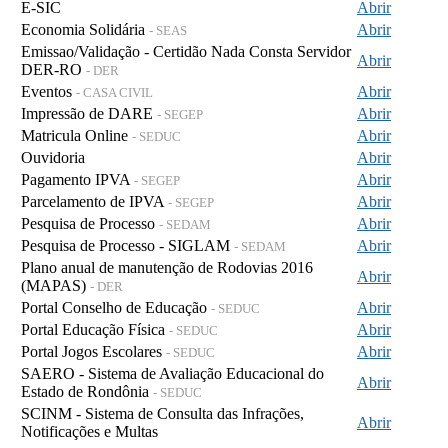
E-SIC
Abrir
Economia Solidária
Abrir
- SEAS
Emissao/Validação - Certidão Nada Consta Servidor
Abrir
DER-RO
- DER
Eventos
Abrir
- CASA CIVIL
Impressão de DARE
Abrir
- SEGEP
Matricula Online
Abrir
- SEDUC
Ouvidoria
Abrir
Pagamento IPVA
Abrir
- SEGEP
Parcelamento de IPVA
Abrir
- SEGEP
Pesquisa de Processo
Abrir
- SEDAM
Pesquisa de Processo - SIGLAM
Abrir
- SEDAM
Plano anual de manutenção de Rodovias 2016
Abrir
(MAPAS)
- DER
Portal Conselho de Educação
Abrir
- SEDUC
Portal Educação Física
Abrir
- SEDUC
Portal Jogos Escolares
Abrir
- SEDUC
SAERO - Sistema de Avaliação Educacional do
Abrir
Estado de Rondônia
- SEDUC
SCINM - Sistema de Consulta das Infrações,
Abrir
Notificações e Multas