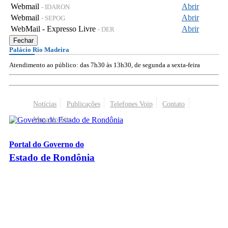
Webmail
Abrir
- IDARON
Webmail
Abrir
- SEPOG
WebMail - Expresso Livre
Abrir
- DER
Fechar
Palácio Rio Madeira
Atendimento ao público: das 7h30 às 13h30, de segunda a sexta-feira
Notícias
Publicações
Telefones Voip
Contato
Mapa do Site
Portal do Governo do
Estado de Rondônia
Palácio Rio Madeira
- Av. Farquar, 2986 - Bairro Pedrinhas
CEP 76.801-470 - Porto Velho, RO
© 2026
Governo do Estado de Rondônia
Todos os Direitos Reservados