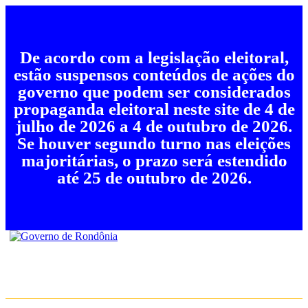
De acordo com a legislação eleitoral,
estão suspensos conteúdos de ações do
governo que podem ser considerados
propaganda eleitoral neste site de 4 de
julho de 2026 a 4 de outubro de 2026.
Se houver segundo turno nas eleições
majoritárias, o prazo será estendido
até 25 de outubro de 2026.