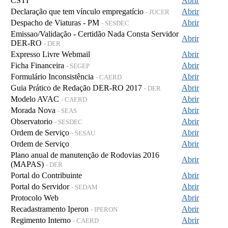
CSTI
Abrir
Declaração que tem vínculo empregatício
Abrir
- JUCER
Despacho de Viaturas - PM
Abrir
- SESDEC
Emissao/Validação - Certidão Nada Consta Servidor
Abrir
DER-RO
- DER
Expresso Livre Webmail
Abrir
Ficha Financeira
Abrir
- SEGEP
Formulário Inconsistência
Abrir
- CAERD
Guia Prático de Redação DER-RO 2017
Abrir
- DER
Modelo AVAC
Abrir
- CAERD
Morada Nova
Abrir
- SEAS
Observatorio
Abrir
- SESDEC
Ordem de Serviço
Abrir
- SESAU
Ordem de Serviço
Abrir
Plano anual de manutenção de Rodovias 2016
Abrir
(MAPAS)
- DER
Portal do Contribuinte
Abrir
Portal do Servidor
Abrir
- SEDAM
Protocolo Web
Abrir
Recadastramento Iperon
Abrir
- IPERON
Regimento Interno
Abrir
- CAERD