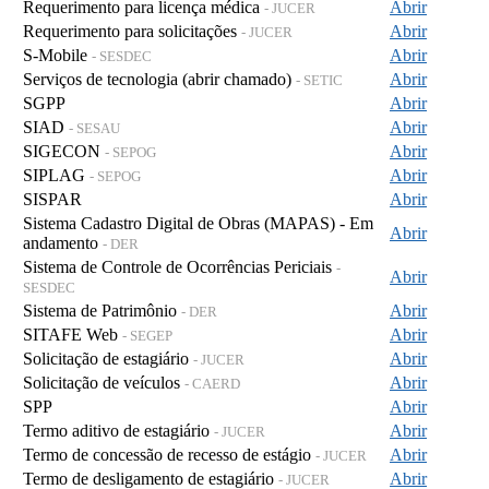
Requerimento para licença médica
Abrir
- JUCER
Requerimento para solicitações
Abrir
- JUCER
S-Mobile
Abrir
- SESDEC
Serviços de tecnologia (abrir chamado)
Abrir
- SETIC
SGPP
Abrir
SIAD
Abrir
- SESAU
SIGECON
Abrir
- SEPOG
SIPLAG
Abrir
- SEPOG
SISPAR
Abrir
Sistema Cadastro Digital de Obras (MAPAS) - Em
Abrir
andamento
- DER
Sistema de Controle de Ocorrências Periciais
-
Abrir
SESDEC
Sistema de Patrimônio
Abrir
- DER
SITAFE Web
Abrir
- SEGEP
Solicitação de estagiário
Abrir
- JUCER
Solicitação de veículos
Abrir
- CAERD
SPP
Abrir
Termo aditivo de estagiário
Abrir
- JUCER
Termo de concessão de recesso de estágio
Abrir
- JUCER
Termo de desligamento de estagiário
Abrir
- JUCER