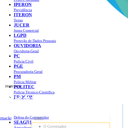
IPERON
Previdência
ITERON
Terras
JUCER
Junta Comercial
LGPD
Proteção de Dados Pessoais
OUVIDORIA
Ouvidoria-Geral
PC
Polícia Civil
PGE
Procuradoria Geral
PM
Polícia Militar
POLITEC
09/08/2026
Polícia Técnico-Científica
Portal do Governo do
Estado de Rondônia
PROCON
sso à Informação
Governo
de
Defesa do Consumidor
ormação
Sobre
SEAGRI
Rondônia
o
O Governador
Agricultura