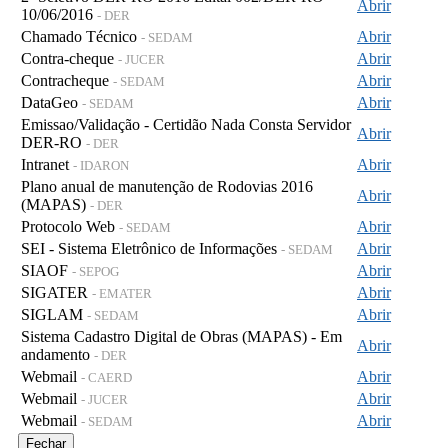
Abrir
10/06/2016
- DER
Chamado Técnico
Abrir
- SEDAM
Contra-cheque
Abrir
- JUCER
Contracheque
Abrir
- SEDAM
DataGeo
Abrir
- SEDAM
Emissao/Validação - Certidão Nada Consta Servidor
Abrir
DER-RO
- DER
Intranet
Abrir
- IDARON
Plano anual de manutenção de Rodovias 2016
Abrir
(MAPAS)
- DER
Protocolo Web
Abrir
- SEDAM
SEI - Sistema Eletrônico de Informações
Abrir
- SEDAM
SIAOF
Abrir
- SEPOG
SIGATER
Abrir
- EMATER
SIGLAM
Abrir
- SEDAM
Sistema Cadastro Digital de Obras (MAPAS) - Em
Abrir
andamento
- DER
Webmail
Abrir
- CAERD
Webmail
Abrir
- JUCER
Webmail
Abrir
- SEDAM
Fechar