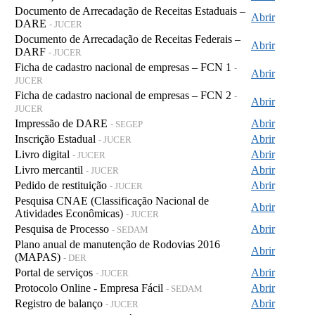
Documento de Arrecadação de Receitas Estaduais –
Abrir
DARE
- JUCER
Documento de Arrecadação de Receitas Federais –
Abrir
DARF
- JUCER
Ficha de cadastro nacional de empresas – FCN 1
-
Abrir
JUCER
Ficha de cadastro nacional de empresas – FCN 2
-
Abrir
JUCER
Impressão de DARE
Abrir
- SEGEP
Inscrição Estadual
Abrir
- JUCER
Livro digital
Abrir
- JUCER
Livro mercantil
Abrir
- JUCER
Pedido de restituição
Abrir
- JUCER
Pesquisa CNAE (Classificação Nacional de
Abrir
Atividades Econômicas)
- JUCER
Pesquisa de Processo
Abrir
- SEDAM
Plano anual de manutenção de Rodovias 2016
Abrir
(MAPAS)
- DER
Portal de serviços
Abrir
- JUCER
Protocolo Online - Empresa Fácil
Abrir
- SEDAM
Registro de balanço
Abrir
- JUCER