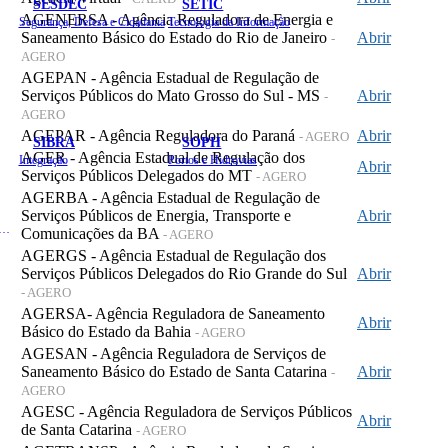
SESDEC
SETIC
AGENERSA - Agência Reguladora de Energia e
Segurança, Defesa e Cidadania
Tecnologia da Informação
Saneamento Básico do Estado do Rio de Janeiro
Abrir
-
AGERO
AGEPAN - Agência Estadual de Regulação de
Serviços Públicos do Mato Grosso do Sul - MS
Abrir
-
AGERO
AGEPAR - Agência Reguladora do Paraná
Abrir
- AGERO
SIBRA
SOPH
AGER - Agência Estadual de Regulação dos
Integração
Portos e Hidrovias
Abrir
Serviços Públicos Delegados do MT
- AGERO
AGERBA - Agência Estadual de Regulação de
Serviços Públicos de Energia, Transporte e
Abrir
 de Gastos Públicos Administrativos
Comunicações da BA
- AGERO
AGERGS - Agência Estadual de Regulação dos
Serviços Públicos Delegados do Rio Grande do Sul
Abrir
- AGERO
AGERSA- Agência Reguladora de Saneamento
Abrir
Básico do Estado da Bahia
- AGERO
AGESAN - Agência Reguladora de Serviços de
Saneamento Básico do Estado de Santa Catarina
Abrir
-
AGERO
AGESC - Agência Reguladora de Serviços Públicos
Abrir
de Santa Catarina
- AGERO