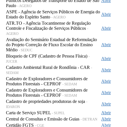
Públicos Delegados de Transporte do Estado de São
Abrir
Paulo
- AGERO
ASPE - Agência de Serviços Públicos de Energia do
Abrir
Estado do Espírito Santo
- AGERO
ATR.TO - Agência Tocantinense de Regulação
Controle e Fiscalização de Serviços Públicos
Abrir
-
AGERO
Avaliação do Seminário Estadual de Reformulação
do Projeto Correção de Fluxo Escolar do Ensino
Abrir
Médio
- SEDUC
Bloqueio de CPF (Cadastro de Pessoa Física)
-
Abrir
JUCER
Cadastro Ambiental Rural de Rondônia - CAR
-
Abrir
SEDAM
Cadastro de Exploradores e Consumidores de
Abrir
Produtos Florestais - CEPROF
- SEDAM
Cadastro de Exploradores e Consumidores de
Abrir
Produtos Florestais - CEPROF
- SEDAM
Cadastro de propriedades produtoras de soja
-
Abrir
IDARON
Carta de Serviço SUPEL
Abrir
- SUPEL
Central de Consultas e Emissão de Guias
Abrir
- DETRAN
Certidão FGTS
Abrir
- CGE