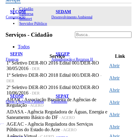
Serviços
Cidadão
SECOM
SEDAM
Empresa
Comunicação
Desenvolvimento Ambiental
Intranet
Servidor Público
Serviços - Cidadão
Todos
SEFIN
SEGEP
Serviço
Link
Finanças
Administração e Recursos Humanos
1º Seletivo DER-RO 2016 Edital 001/DER-RO
Abrir
30/05/2016
- DER
1º Seletivo DER-RO 2018 Edital 001/DER-RO
-
Abrir
DER
2º Seletivo DER-RO 2016 Edital 002/DER-RO
Abrir
10/06/2016
- DER
SEOSP
SEPAT
ABAR - Associação Brasileira de Agências de
Obras e Serviços Públicos
Patrimônio
Abrir
Regulação
- AGERO
ADASA - Agência Reguladora de Águas, Energia e
Abrir
Saneamento Básico do DF
- AGERO
Planejamento, Orçamento e Gestão
AGEAC - Agência Reguladora dos Serviços
Abrir
Públicos do Estado do Acre
- AGERO
Agência Virtual
Abrir
- CAERD