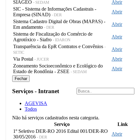
SIAGEO
Abrir
- SEDAM
SIC - Sistema de Informações Cadastrais -
Abrir
Empresa (SINAD)
- DER
Sistema Cadastro Digital de Obras (MAPAS) -
Abrir
Em andamento
- DER
Sistema de Fiscalização do Comércio de
Abrir
Agrotóxico - Siafro
- IDARON
Transparência da EpR Contratos e Convênios
-
Abrir
SETIC
Via Postal
Abrir
- JUCER
Zoneamento Socioeconômico e Ecológico do
Abrir
Estado de Rondônia - ZSEE
- SEDAM
Fechar
Serviços - Intranet
AGEVISA
Todos
Não há serviços cadastrados nesta categoria.
Serviço
Link
1º Seletivo DER-RO 2016 Edital 001/DER-RO
Abrir
30/05/2016
- DER