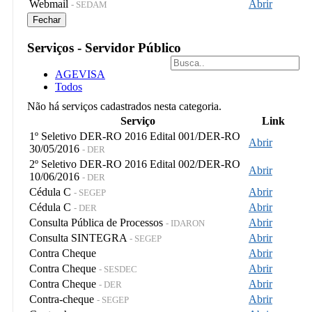
Webmail
Abrir
- SEDAM
Fechar
Serviços - Servidor Público
AGEVISA
Todos
Não há serviços cadastrados nesta categoria.
Serviço
Link
1º Seletivo DER-RO 2016 Edital 001/DER-RO
Abrir
30/05/2016
- DER
2º Seletivo DER-RO 2016 Edital 002/DER-RO
Abrir
10/06/2016
- DER
Cédula C
Abrir
- SEGEP
Cédula C
Abrir
- DER
Consulta Pública de Processos
Abrir
- IDARON
Consulta SINTEGRA
Abrir
- SEGEP
Contra Cheque
Abrir
Contra Cheque
Abrir
- SESDEC
Contra Cheque
Abrir
- DER
Contra-cheque
Abrir
- SEGEP