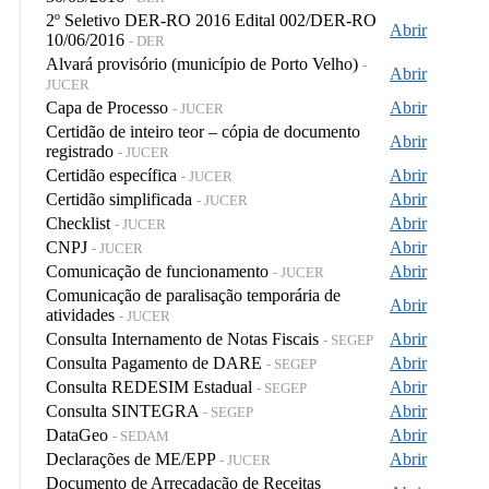
2º Seletivo DER-RO 2016 Edital 002/DER-RO
Abrir
10/06/2016
- DER
Alvará provisório (município de Porto Velho)
-
Abrir
JUCER
Capa de Processo
Abrir
- JUCER
Certidão de inteiro teor – cópia de documento
Abrir
registrado
- JUCER
Certidão específica
Abrir
- JUCER
Certidão simplificada
Abrir
- JUCER
Checklist
Abrir
- JUCER
CNPJ
Abrir
- JUCER
Comunicação de funcionamento
Abrir
- JUCER
Comunicação de paralisação temporária de
Abrir
atividades
- JUCER
Consulta Internamento de Notas Fiscais
Abrir
- SEGEP
Consulta Pagamento de DARE
Abrir
- SEGEP
Consulta REDESIM Estadual
Abrir
- SEGEP
Consulta SINTEGRA
Abrir
- SEGEP
DataGeo
Abrir
- SEDAM
Declarações de ME/EPP
Abrir
- JUCER
Documento de Arrecadação de Receitas