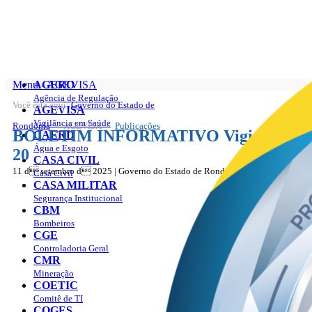
Menu - AGEVISA
AGERO
Agência de Regulação
Você está aqui:
Governo do Estado de
AGEVISA
AGEVISA
Publicações
Vigilância em Saúde
Rondônia
» AGEVISA »
Publicações
BOLETIM INFORMATIVO VigiAR Nº
CAERD
Água e Esgoto
20
CASA CIVIL
11 d setembro d 2025 | Governo do Estado de Rondônia
Casa Civil
CASA MILITAR
Segurança Institucional
CBM
Bombeiros
CGE
Controladoria Geral
CMR
Mineração
COETIC
Comitê de TI
COGES