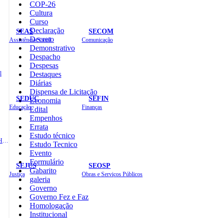
COP-26
Cultura
Curso
Declaração
SEAS
SECOM
Decreto
Assistência Social
Comunicação
Demonstrativo
Despacho
Despesas
l
Destaques
Diárias
Dispensa de Licitação
SEDUC
SEFIN
Economia
Educação
Finanças
Edital
Empenhos
Errata
Estudo técnico
Administração e Recursos Humanos
Estudo Tecnico
Evento
Formulário
SEJUS
SEOSP
Gabarito
Justiça
Obras e Serviços Públicos
galeria
Governo
Governo Fez e Faz
Homologação
Institucional