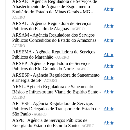
ARSAE - Agência Reguladora de Serviços de
Abastecimento de Água e de Esgotamento
Abrir
Sanitário do Estado de Minas Gerais - MG
-
AGERO
ARSAL - Agência Reguladora de Serviços
Abrir
Públicos do Estado de Alagoas
- AGERO
ARSAM - Agência Reguladora dos Serviços
Públicos Concedidos do Estado do Amazonas
Abrir
-
AGERO
ARSEMA - Agência Reguladora de Serviços
Abrir
Públicos do Maranhão
- AGERO
ARSEP - Agência Reguladora de Serviços
Abrir
Públicos do Rio Grande do Norte
- AGERO
ARSESP - Agência Reguladora de Saneamento
Abrir
e Energia de SP
- AGERO
ARSI - Agência Reguladora de Saneamento
Básico e Infraestrutura Viária do Espírito Santo
Abrir
-
AGERO
ARTESP - Agência Reguladora de Serviços
Públicos Delegados de Transporte do Estado de
Abrir
São Paulo
- AGERO
ASPE - Agência de Serviços Públicos de
Abrir
Energia do Estado do Espírito Santo
- AGERO