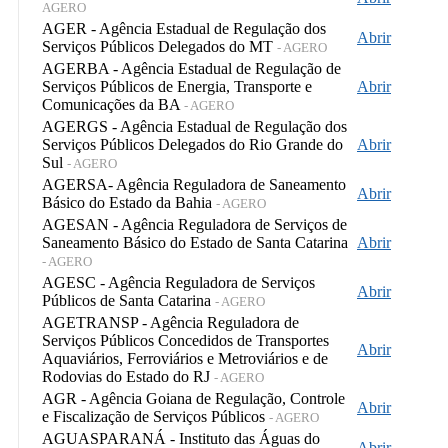
AGERO
AGER - Agência Estadual de Regulação dos
Abrir
Serviços Públicos Delegados do MT
- AGERO
AGERBA - Agência Estadual de Regulação de
Serviços Públicos de Energia, Transporte e
Abrir
Comunicações da BA
- AGERO
AGERGS - Agência Estadual de Regulação dos
Serviços Públicos Delegados do Rio Grande do
Abrir
Sul
- AGERO
AGERSA- Agência Reguladora de Saneamento
Abrir
Básico do Estado da Bahia
- AGERO
AGESAN - Agência Reguladora de Serviços de
Saneamento Básico do Estado de Santa Catarina
Abrir
- AGERO
AGESC - Agência Reguladora de Serviços
Abrir
Públicos de Santa Catarina
- AGERO
AGETRANSP - Agência Reguladora de
Serviços Públicos Concedidos de Transportes
Abrir
Aquaviários, Ferroviários e Metroviários e de
Rodovias do Estado do RJ
- AGERO
AGR - Agência Goiana de Regulação, Controle
Abrir
e Fiscalização de Serviços Públicos
- AGERO
AGUASPARANÁ - Instituto das Águas do
Abrir