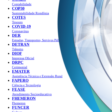
Contabilidade
COP30
Sustentabilidade Rondônia
COTES
Tesouro
COVID-19
Coronavírus
DER
Estradas, Transportes, Serviços Públicos
DETRAN
Trânsito
DIOF
Imprensa Oficial
DRPC
Cerimonial
EMATER
Assistência Técnica e Extensão Rural
FAPERO
Ciência e Tecnologia
FEASE
Atendimento Socioeducativo
FHEMERON
Fhemeron
FUNCER