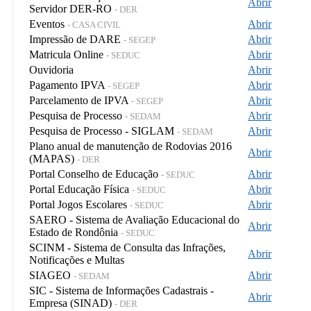
Abrir
Servidor DER-RO
- DER
Eventos
Abrir
- CASA CIVIL
Impressão de DARE
Abrir
- SEGEP
Matricula Online
Abrir
- SEDUC
Ouvidoria
Abrir
Pagamento IPVA
Abrir
- SEGEP
Parcelamento de IPVA
Abrir
- SEGEP
Pesquisa de Processo
Abrir
- SEDAM
Pesquisa de Processo - SIGLAM
Abrir
- SEDAM
Plano anual de manutenção de Rodovias 2016
Abrir
(MAPAS)
- DER
Portal Conselho de Educação
Abrir
- SEDUC
Portal Educação Física
Abrir
- SEDUC
Portal Jogos Escolares
Abrir
- SEDUC
SAERO - Sistema de Avaliação Educacional do
Abrir
Estado de Rondônia
- SEDUC
SCINM - Sistema de Consulta das Infrações,
Abrir
Notificações e Multas
SIAGEO
Abrir
- SEDAM
SIC - Sistema de Informações Cadastrais -
Abrir
Empresa (SINAD)
- DER