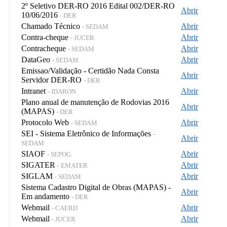
2º Seletivo DER-RO 2016 Edital 002/DER-RO
Abrir
10/06/2016
- DER
Chamado Técnico
Abrir
- SEDAM
Contra-cheque
Abrir
- JUCER
Contracheque
Abrir
- SEDAM
DataGeo
Abrir
- SEDAM
Emissao/Validação - Certidão Nada Consta
Abrir
Servidor DER-RO
- DER
Intranet
Abrir
- IDARON
Plano anual de manutenção de Rodovias 2016
Abrir
(MAPAS)
- DER
Protocolo Web
Abrir
- SEDAM
SEI - Sistema Eletrônico de Informações
-
Abrir
SEDAM
SIAOF
Abrir
- SEPOG
SIGATER
Abrir
- EMATER
SIGLAM
Abrir
- SEDAM
Sistema Cadastro Digital de Obras (MAPAS) -
Abrir
Em andamento
- DER
Webmail
Abrir
- CAERD
Webmail
Abrir
- JUCER