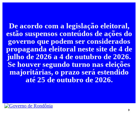
De acordo com a legislação eleitoral,
estão suspensos conteúdos de ações do
governo que podem ser considerados
propaganda eleitoral neste site de 4 de
julho de 2026 a 4 de outubro de 2026.
Se houver segundo turno nas eleições
majoritárias, o prazo será estendido
até 25 de outubro de 2026.