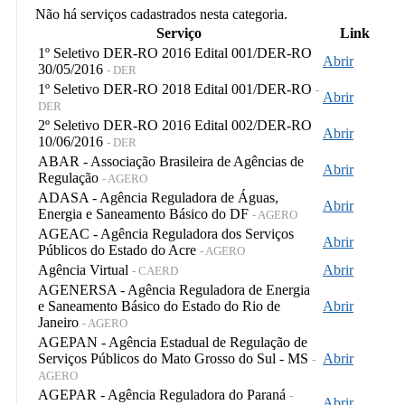
Não há serviços cadastrados nesta categoria.
Serviço
Link
1º Seletivo DER-RO 2016 Edital 001/DER-RO
Abrir
30/05/2016
- DER
1º Seletivo DER-RO 2018 Edital 001/DER-RO
-
Abrir
DER
2º Seletivo DER-RO 2016 Edital 002/DER-RO
Abrir
10/06/2016
- DER
ABAR - Associação Brasileira de Agências de
Abrir
Regulação
- AGERO
ADASA - Agência Reguladora de Águas,
Abrir
Energia e Saneamento Básico do DF
- AGERO
AGEAC - Agência Reguladora dos Serviços
Abrir
Públicos do Estado do Acre
- AGERO
Agência Virtual
Abrir
- CAERD
AGENERSA - Agência Reguladora de Energia
e Saneamento Básico do Estado do Rio de
Abrir
Janeiro
- AGERO
AGEPAN - Agência Estadual de Regulação de
Serviços Públicos do Mato Grosso do Sul - MS
Abrir
-
AGERO
AGEPAR - Agência Reguladora do Paraná
-
Abrir