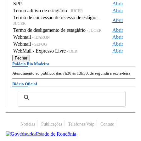
SPP
Abrir
Termo aditivo de estagiário
Abrir
- JUCER
Termo de concessão de recesso de estágio
-
Abrir
JUCER
Termo de desligamento de estagiário
Abrir
- JUCER
Webmail
Abrir
- IDARON
Webmail
Abrir
- SEPOG
WebMail - Expresso Livre
Abrir
- DER
Fechar
Palácio Rio Madeira
Atendimento ao público: das 7h30 às 13h30, de segunda a sexta-feira
Diário Oficial
Notícias
Publicações
Telefones Voip
Contato
Mapa do Site