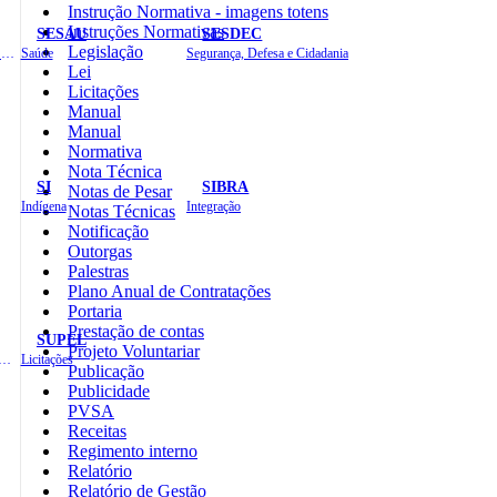
Instrução Normativa - imagens totens
Instruções Normativas
SESAU
SESDEC
Legislação
Planejamento, Orçamento e Gestão
Saúde
Segurança, Defesa e Cidadania
Lei
Licitações
Manual
Manual
Normativa
Nota Técnica
SI
SIBRA
Notas de Pesar
Indígena
Integração
Notas Técnicas
Notificação
Outorgas
Palestras
Plano Anual de Contratações
Portaria
Prestação de contas
SUPEL
Projeto Voluntariar
 de Gastos Públicos Administrativos
Licitações
Publicação
Publicidade
PVSA
Receitas
Regimento interno
Relatório
Relatório de Gestão