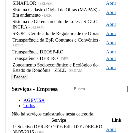
SINAFLOR
Abrir
- SEDAM
Sistema Cadastro Digital de Obras (MAPAS) -
Abrir
Em andamento
- DER
Sistema de Gerenciamento de Lotes - SIGLO
Abrir
INCRA
- SEDAM
SROF - Certificado de Regularidade de Obras
Abrir
Transparência da EpR Contratos e Convênios
-
Abrir
SETIC
Transparência DEOSP-RO
Abrir
Transparência DER-RO
Abrir
- DER
Zoneamento Socioeconômico e Ecológico do
Abrir
Estado de Rondônia - ZSEE
- SEDAM
Fechar
Serviços - Empresa
AGEVISA
Todos
Não há serviços cadastrados nesta categoria.
Serviço
Link
1º Seletivo DER-RO 2016 Edital 001/DER-RO
Abrir
30/05/2016
- DER