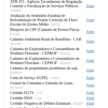
ATR.TO - Agência Tocantinense de Regulação
Controle e Fiscalização de Serviços Públicos
Abrir
-
AGERO
Avaliação do Seminário Estadual de
Reformulação do Projeto Correção de Fluxo
Abrir
Escolar do Ensino Médio
- SEDUC
Bloqueio de CPF (Cadastro de Pessoa Física)
-
Abrir
JUCER
Cadastro Ambiental Rural de Rondônia - CAR
-
Abrir
SEDAM
Cadastro de Exploradores e Consumidores de
Abrir
Produtos Florestais - CEPROF
- SEDAM
Cadastro de Exploradores e Consumidores de
Abrir
Produtos Florestais - CEPROF
- SEDAM
Cadastro de propriedades produtoras de soja
-
Abrir
IDARON
Carta de Serviço SUPEL
Abrir
- SUPEL
Central de Consultas e Emissão de Guias
-
Abrir
DETRAN
Certidão FGTS
Abrir
- CGE
Certidão INSS
Abrir
- CGE
Certidão Negativa de Débitos Estaduais
Abrir
- SEGEP