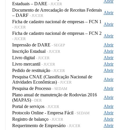
Abrir
Estaduais – DARE
- JUCER
Documento de Arrecadação de Receitas Federais
Abrir
– DARF
- JUCER
Ficha de cadastro nacional de empresas – FCN 1
Abrir
- JUCER
Ficha de cadastro nacional de empresas – FCN 2
Abrir
- JUCER
Impressão de DARE
Abrir
- SEGEP
Inscrição Estadual
Abrir
- JUCER
Livro digital
Abrir
- JUCER
Livro mercantil
Abrir
- JUCER
Pedido de restituição
Abrir
- JUCER
Pesquisa CNAE (Classificação Nacional de
Abrir
Atividades Econômicas)
- JUCER
Pesquisa de Processo
Abrir
- SEDAM
Plano anual de manutenção de Rodovias 2016
Abrir
(MAPAS)
- DER
Portal de serviços
Abrir
- JUCER
Protocolo Online - Empresa Fácil
Abrir
- SEDAM
Registro de balanço
Abrir
- JUCER
Requerimento de Empresário
Abrir
- JUCER