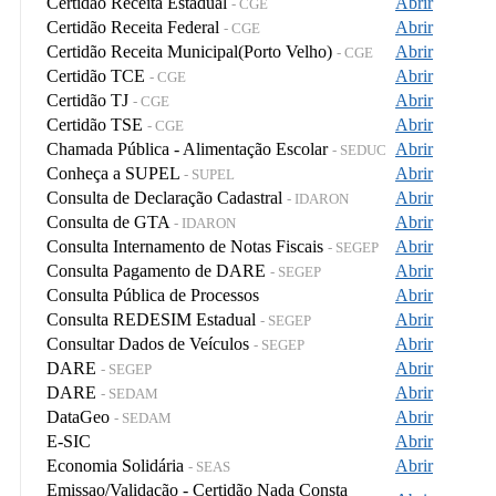
Certidão Receita Estadual
Abrir
- CGE
Certidão Receita Federal
Abrir
- CGE
Certidão Receita Municipal(Porto Velho)
Abrir
- CGE
Certidão TCE
Abrir
- CGE
Certidão TJ
Abrir
- CGE
Certidão TSE
Abrir
- CGE
Chamada Pública - Alimentação Escolar
Abrir
- SEDUC
Conheça a SUPEL
Abrir
- SUPEL
Consulta de Declaração Cadastral
Abrir
- IDARON
Consulta de GTA
Abrir
- IDARON
Consulta Internamento de Notas Fiscais
Abrir
- SEGEP
Consulta Pagamento de DARE
Abrir
- SEGEP
Consulta Pública de Processos
Abrir
Consulta REDESIM Estadual
Abrir
- SEGEP
Consultar Dados de Veículos
Abrir
- SEGEP
DARE
Abrir
- SEGEP
DARE
Abrir
- SEDAM
DataGeo
Abrir
- SEDAM
E-SIC
Abrir
Economia Solidária
Abrir
- SEAS
Emissao/Validação - Certidão Nada Consta