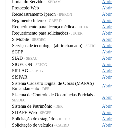
Portal do Servidor
Abrir
- SEDAM
Protocolo Web
Abrir
Recadastramento Iperon
Abrir
- IPERON
Regimento Interno
Abrir
- CAERD
Requerimento para licença médica
Abrir
- JUCER
Requerimento para solicitações
Abrir
- JUCER
S-Mobile
Abrir
- SESDEC
Serviços de tecnologia (abrir chamado)
Abrir
- SETIC
SGPP
Abrir
SIAD
Abrir
- SESAU
SIGECON
Abrir
- SEPOG
SIPLAG
Abrir
- SEPOG
SISPAR
Abrir
Sistema Cadastro Digital de Obras (MAPAS) -
Abrir
Em andamento
- DER
Sistema de Controle de Ocorrências Periciais
-
Abrir
SESDEC
Sistema de Patrimônio
Abrir
- DER
SITAFE Web
Abrir
- SEGEP
Solicitação de estagiário
Abrir
- JUCER
Solicitação de veículos
Abrir
- CAERD