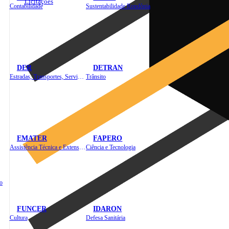
Licitações
Contabilidade
Sustentabilidade Rondônia
DER
DETRAN
Estradas, Transportes, Serviços Públicos
Trânsito
EMATER
FAPERO
Assistência Técnica e Extensão Rural
Ciência e Tecnologia
o
FUNCER
IDARON
Cultura
Defesa Sanitária