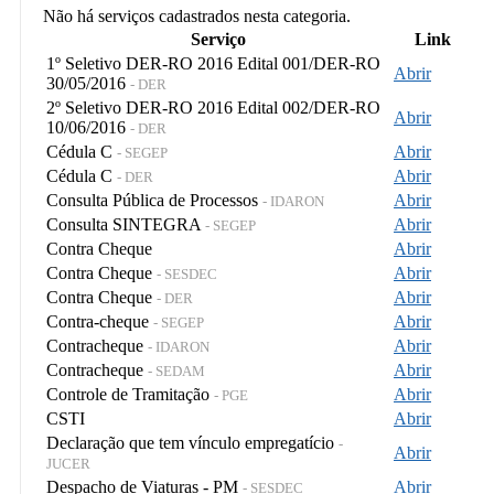
Não há serviços cadastrados nesta categoria.
Serviço
Link
1º Seletivo DER-RO 2016 Edital 001/DER-RO
Abrir
30/05/2016
- DER
2º Seletivo DER-RO 2016 Edital 002/DER-RO
Abrir
10/06/2016
- DER
Cédula C
Abrir
- SEGEP
Cédula C
Abrir
- DER
Consulta Pública de Processos
Abrir
- IDARON
Consulta SINTEGRA
Abrir
- SEGEP
Contra Cheque
Abrir
Contra Cheque
Abrir
- SESDEC
Contra Cheque
Abrir
- DER
Contra-cheque
Abrir
- SEGEP
Contracheque
Abrir
- IDARON
Contracheque
Abrir
- SEDAM
Controle de Tramitação
Abrir
- PGE
CSTI
Abrir
Declaração que tem vínculo empregatício
-
Abrir
JUCER
Despacho de Viaturas - PM
Abrir
- SESDEC