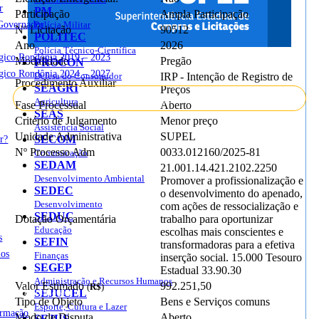
r
PM
Participação
Ampla Participação
Governador
Polícia Militar
Nº Licitação
90512
POLITEC
Ano
2026
Polícia Técnico-Científica
égico Rondônia 2019 – 2023
Modalidade
Pregão
PROCON
égico Rondônia 2024 – 2027
Defesa do Consumidor
IRP - Intenção de Registro de
Procedimento Auxiliar
SEAGRI
Preços
Licitações
Atas
Publicações
Agricultura
Fase Processual
Aberto
SEAS
Critério de Julgamento
Menor preço
Assistência Social
Unidade Administrativa
SUPEL
r?
SECOM
Nº Processo Adm
0033.012160/2025-81
Comunicação
SEDAM
21.001.14.421.2102.2250
Desenvolvimento Ambiental
Promover a profissionalização e
SEDEC
o desenvolvimento do apenado,
Desenvolvimento
com ações de ressocialização e
SEDUC
Dotação Orçamentária
trabalho para oportunizar
Educação
escolhas mais conscientes e
s
SEFIN
transformadoras para a efetiva
ios
Finanças
inserção social. 15.000 Tesouro
SEGEP
Estadual 33.90.30
Administração e Recursos Humanos
Valor Estimado
992.251,50
(
R$
)
sso à Informação
SEJUCEL
Tipo de Objeto
Bens e Serviços comuns
Esporte, Cultura e Lazer
ormação
Modo de Disputa
Aberto
SEJUS