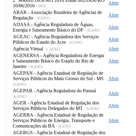
2º Seletivo DER-RO 2016 Edital 002/DER-RO
Abrir
10/06/2016
- DER
ABAR - Associação Brasileira de Agências de
Abrir
Regulação
- AGERO
ADASA - Agência Reguladora de Águas,
Abrir
Energia e Saneamento Básico do DF
- AGERO
AGEAC - Agência Reguladora dos Serviços
Abrir
Públicos do Estado do Acre
- AGERO
Agência Virtual
Abrir
- CAERD
AGENERSA - Agência Reguladora de Energia
e Saneamento Básico do Estado do Rio de
Abrir
Janeiro
- AGERO
AGEPAN - Agência Estadual de Regulação de
Serviços Públicos do Mato Grosso do Sul - MS
Abrir
-
AGERO
AGEPAR - Agência Reguladora do Paraná
-
Abrir
AGERO
AGER - Agência Estadual de Regulação dos
Abrir
Serviços Públicos Delegados do MT
- AGERO
AGERBA - Agência Estadual de Regulação de
Serviços Públicos de Energia, Transporte e
Abrir
Comunicações da BA
- AGERO
AGERGS - Agência Estadual de Regulação dos