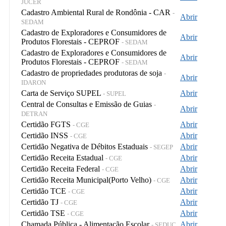
JUCER
Cadastro Ambiental Rural de Rondônia - CAR
-
Abrir
SEDAM
Cadastro de Exploradores e Consumidores de
Abrir
Produtos Florestais - CEPROF
- SEDAM
Cadastro de Exploradores e Consumidores de
Abrir
Produtos Florestais - CEPROF
- SEDAM
Cadastro de propriedades produtoras de soja
-
Abrir
IDARON
Carta de Serviço SUPEL
Abrir
- SUPEL
Central de Consultas e Emissão de Guias
-
Abrir
DETRAN
Certidão FGTS
Abrir
- CGE
Certidão INSS
Abrir
- CGE
Certidão Negativa de Débitos Estaduais
Abrir
- SEGEP
Certidão Receita Estadual
Abrir
- CGE
Certidão Receita Federal
Abrir
- CGE
Certidão Receita Municipal(Porto Velho)
Abrir
- CGE
Certidão TCE
Abrir
- CGE
Certidão TJ
Abrir
- CGE
Certidão TSE
Abrir
- CGE
Chamada Pública - Alimentação Escolar
Abrir
- SEDUC