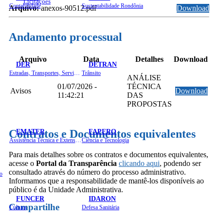
Licitações
Contabilidade
Sustentabilidade Rondônia
Arquivo:
anexos-90512.pdf
Download
Andamento processual
Arquivo
Data
Detalhes
Download
DER
DETRAN
Estradas, Transportes, Serviços Públicos
Trânsito
ANÁLISE
01/07/2026 -
TÉCNICA
Avisos
Download
11:42:21
DAS
PROPOSTAS
EMATER
FAPERO
Contratos e Documentos equivalentes
Assistência Técnica e Extensão Rural
Ciência e Tecnologia
Para mais detalhes sobre os contratos e documentos equivalentes,
acesse o
Portal da Transparência
clicando aqui
, podendo ser
consultado através do número do processo administrativo.
o
Informamos que a responsabilidade de mantê-los disponíveis ao
público é da Unidade Administrativa.
FUNCER
IDARON
Compartilhe
Cultura
Defesa Sanitária