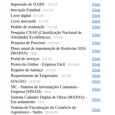
Impressão de DARE
Abrir
- SEGEP
Inscrição Estadual
Abrir
- JUCER
Livro digital
Abrir
- JUCER
Livro mercantil
Abrir
- JUCER
Pedido de restituição
Abrir
- JUCER
Pesquisa CNAE (Classificação Nacional de
Abrir
Atividades Econômicas)
- JUCER
Pesquisa de Processo
Abrir
- SEDAM
Plano anual de manutenção de Rodovias 2016
Abrir
(MAPAS)
- DER
Portal de serviços
Abrir
- JUCER
Protocolo Online - Empresa Fácil
Abrir
- SEDAM
Registro de balanço
Abrir
- JUCER
Requerimento de Empresário
Abrir
- JUCER
SIAGEO
Abrir
- SEDAM
SIC - Sistema de Informações Cadastrais -
Abrir
Empresa (SINAD)
- DER
Sistema Cadastro Digital de Obras (MAPAS) -
Abrir
Em andamento
- DER
Sistema de Fiscalização do Comércio de
Abrir
Agrotóxico - Siafro
- IDARON