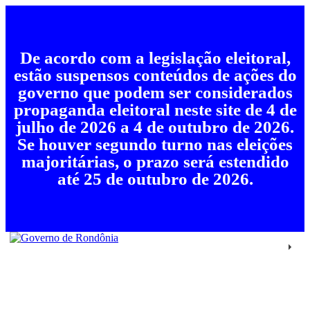
De acordo com a legislação eleitoral,
estão suspensos conteúdos de ações do
governo que podem ser considerados
propaganda eleitoral neste site de 4 de
julho de 2026 a 4 de outubro de 2026.
Se houver segundo turno nas eleições
majoritárias, o prazo será estendido
até 25 de outubro de 2026.