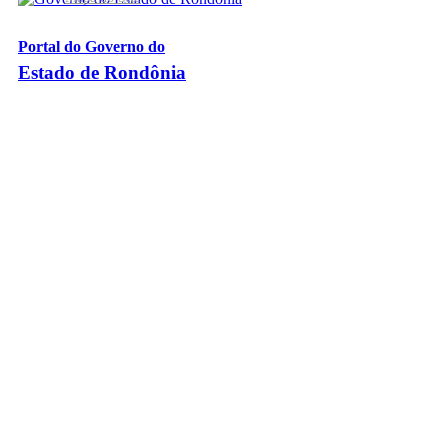
Portal do Governo do
Estado de Rondônia
Palácio Rio Madeira
- Av. Farquar, 2986 - Bairro Pedrinhas
CEP 76.801-470 - Porto Velho, RO
© 2026
Governo do Estado de Rondônia
Todos os Direitos Reservados