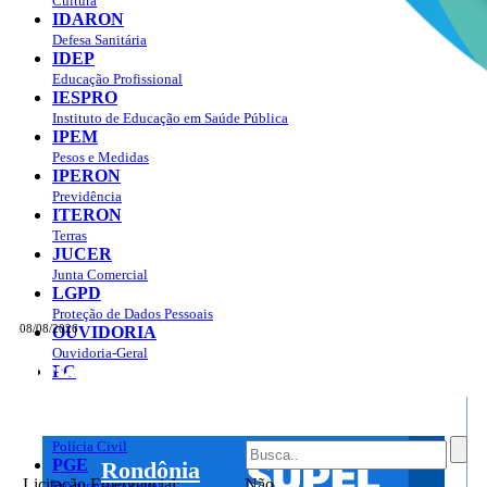
Cultura
IDARON
Defesa Sanitária
IDEP
Educação Profissional
IESPRO
Instituto de Educação em Saúde Pública
IPEM
Pesos e Medidas
IPERON
Previdência
ITERON
Terras
JUCER
Junta Comercial
LGPD
Proteção de Dados Pessoais
08/08/2026
OUVIDORIA
Ouvidoria-Geral
Portal do Governo do
Estado de Rondônia
PC
Governo
de
Polícia Civil
PGE
Rondônia
Licitação Emergencial:
Não
Procuradoria Geral