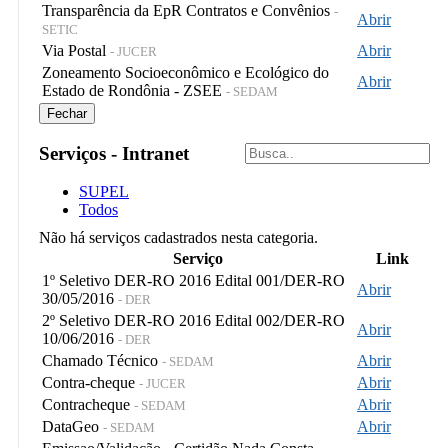
Transparência da EpR Contratos e Convênios
-
Abrir
SETIC
Via Postal
Abrir
- JUCER
Zoneamento Socioeconômico e Ecológico do
Abrir
Estado de Rondônia - ZSEE
- SEDAM
Fechar
Serviços - Intranet
SUPEL
Todos
Não há serviços cadastrados nesta categoria.
Serviço
Link
1º Seletivo DER-RO 2016 Edital 001/DER-RO
Abrir
30/05/2016
- DER
2º Seletivo DER-RO 2016 Edital 002/DER-RO
Abrir
10/06/2016
- DER
Chamado Técnico
Abrir
- SEDAM
Contra-cheque
Abrir
- JUCER
Contracheque
Abrir
- SEDAM
DataGeo
Abrir
- SEDAM