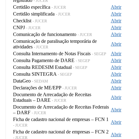
registrado
- JUCER
Certidão específica
Abrir
- JUCER
Certidão simplificada
Abrir
- JUCER
Checklist
Abrir
- JUCER
CNPJ
Abrir
- JUCER
Comunicação de funcionamento
Abrir
- JUCER
Comunicação de paralisação temporária de
Abrir
atividades
- JUCER
Consulta Internamento de Notas Fiscais
Abrir
- SEGEP
Consulta Pagamento de DARE
Abrir
- SEGEP
Consulta REDESIM Estadual
Abrir
- SEGEP
Consulta SINTEGRA
Abrir
- SEGEP
DataGeo
Abrir
- SEDAM
Declarações de ME/EPP
Abrir
- JUCER
Documento de Arrecadação de Receitas
Abrir
Estaduais – DARE
- JUCER
Documento de Arrecadação de Receitas Federais
Abrir
– DARF
- JUCER
Ficha de cadastro nacional de empresas – FCN 1
Abrir
- JUCER
Ficha de cadastro nacional de empresas – FCN 2
Abrir
- JUCER