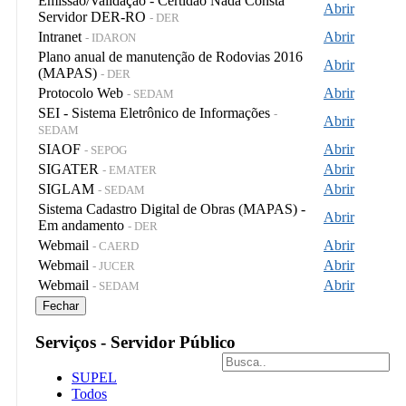
Emissao/Validação - Certidão Nada Consta
Abrir
Servidor DER-RO
- DER
Intranet
Abrir
- IDARON
Plano anual de manutenção de Rodovias 2016
Abrir
(MAPAS)
- DER
Protocolo Web
Abrir
- SEDAM
SEI - Sistema Eletrônico de Informações
-
Abrir
SEDAM
SIAOF
Abrir
- SEPOG
SIGATER
Abrir
- EMATER
SIGLAM
Abrir
- SEDAM
Sistema Cadastro Digital de Obras (MAPAS) -
Abrir
Em andamento
- DER
Webmail
Abrir
- CAERD
Webmail
Abrir
- JUCER
Webmail
Abrir
- SEDAM
Fechar
Serviços - Servidor Público
SUPEL
Todos