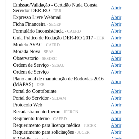
Emissao/Validação - Certidão Nada Consta
Abrir
Servidor DER-RO
- DER
Expresso Livre Webmail
Abrir
Ficha Financeira
Abrir
- SEGEP
Formulário Inconsistência
Abrir
- CAERD
Guia Prático de Redação DER-RO 2017
Abrir
- DER
Modelo AVAC
Abrir
- CAERD
Morada Nova
Abrir
- SEAS
Observatorio
Abrir
- SESDEC
Ordem de Serviço
Abrir
- SESAU
Ordem de Serviço
Abrir
Plano anual de manutenção de Rodovias 2016
Abrir
(MAPAS)
- DER
Portal do Contribuinte
Abrir
Portal do Servidor
Abrir
- SEDAM
Protocolo Web
Abrir
Recadastramento Iperon
Abrir
- IPERON
Regimento Interno
Abrir
- CAERD
Requerimento para licença médica
Abrir
- JUCER
Requerimento para solicitações
Abrir
- JUCER
S-Mobile
Abrir