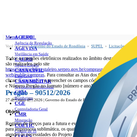
Menu - SUPEL
AGERO
Agência de Regulação
Você está aqui:
Governo do Estado de Rondônia
»
SUPEL
»
Licitações
SUPEL
AGEVISA
Licitações
Vigilância em Saúde
Todos os pregões eletrônicos realizados no âmbito desta SUPEL
Publicações
CAERD
são realizados pelo site
Água e Esgoto
https://cnetmobile.estaleiro.serpro.gov.br/comprasnet-
CASA CIVIL
web/public/compras
. Para consultar as Atas dos Certames basta
Casa Civil
clicar:
ComprasNet
e preencher os campos cód. UASG: 925373
CASA MILITAR
e Número Pregão no formato [número e ano], p.ex.: 900XX
Segurança Institucional
Pregão – 90512/2026
CBM
Bombeiros
27 d maio d 2026 | Governo do Estado de Rondônia
CGE
Controladoria Geral
Objeto
CMR
Mineração
Registro de Preços para a futura e eventual aquisição de insumos
COETIC
para impressora sublimática, os quais serão utilizados para
Comitê de TI
atender às necessidades do Projeto Pintando a Liberdade,
COGES