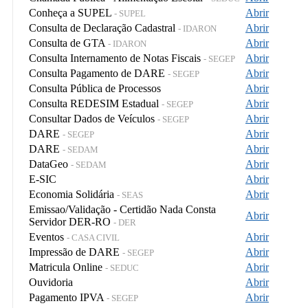
Conheça a SUPEL
Abrir
- SUPEL
Consulta de Declaração Cadastral
Abrir
- IDARON
Consulta de GTA
Abrir
- IDARON
Consulta Internamento de Notas Fiscais
Abrir
- SEGEP
Consulta Pagamento de DARE
Abrir
- SEGEP
Consulta Pública de Processos
Abrir
Consulta REDESIM Estadual
Abrir
- SEGEP
Consultar Dados de Veículos
Abrir
- SEGEP
DARE
Abrir
- SEGEP
DARE
Abrir
- SEDAM
DataGeo
Abrir
- SEDAM
E-SIC
Abrir
Economia Solidária
Abrir
- SEAS
Emissao/Validação - Certidão Nada Consta
Abrir
Servidor DER-RO
- DER
Eventos
Abrir
- CASA CIVIL
Impressão de DARE
Abrir
- SEGEP
Matricula Online
Abrir
- SEDUC
Ouvidoria
Abrir
Pagamento IPVA
Abrir
- SEGEP