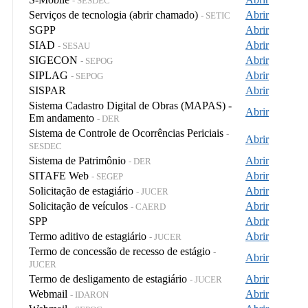
- SESDEC
Serviços de tecnologia (abrir chamado)
Abrir
- SETIC
SGPP
Abrir
SIAD
Abrir
- SESAU
SIGECON
Abrir
- SEPOG
SIPLAG
Abrir
- SEPOG
SISPAR
Abrir
Sistema Cadastro Digital de Obras (MAPAS) -
Abrir
Em andamento
- DER
Sistema de Controle de Ocorrências Periciais
-
Abrir
SESDEC
Sistema de Patrimônio
Abrir
- DER
SITAFE Web
Abrir
- SEGEP
Solicitação de estagiário
Abrir
- JUCER
Solicitação de veículos
Abrir
- CAERD
SPP
Abrir
Termo aditivo de estagiário
Abrir
- JUCER
Termo de concessão de recesso de estágio
-
Abrir
JUCER
Termo de desligamento de estagiário
Abrir
- JUCER
Webmail
Abrir
- IDARON