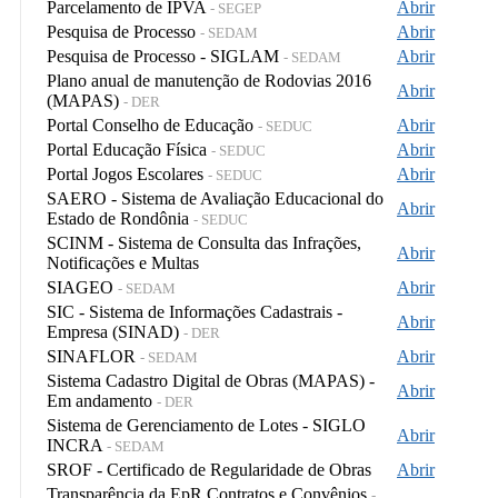
Parcelamento de IPVA
Abrir
- SEGEP
Pesquisa de Processo
Abrir
- SEDAM
Pesquisa de Processo - SIGLAM
Abrir
- SEDAM
Plano anual de manutenção de Rodovias 2016
Abrir
(MAPAS)
- DER
Portal Conselho de Educação
Abrir
- SEDUC
Portal Educação Física
Abrir
- SEDUC
Portal Jogos Escolares
Abrir
- SEDUC
SAERO - Sistema de Avaliação Educacional do
Abrir
Estado de Rondônia
- SEDUC
SCINM - Sistema de Consulta das Infrações,
Abrir
Notificações e Multas
SIAGEO
Abrir
- SEDAM
SIC - Sistema de Informações Cadastrais -
Abrir
Empresa (SINAD)
- DER
SINAFLOR
Abrir
- SEDAM
Sistema Cadastro Digital de Obras (MAPAS) -
Abrir
Em andamento
- DER
Sistema de Gerenciamento de Lotes - SIGLO
Abrir
INCRA
- SEDAM
SROF - Certificado de Regularidade de Obras
Abrir
Transparência da EpR Contratos e Convênios
-