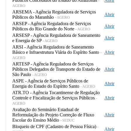
Públicos Concedidos do Estado do Amazonas
Abrir
-
AGERO
ARSEMA - Agência Reguladora de Serviços
Abrir
Públicos do Maranhão
- AGERO
ARSEP - Agência Reguladora de Serviços
Abrir
Públicos do Rio Grande do Norte
- AGERO
ARSESP - Agência Reguladora de Saneamento
Abrir
e Energia de SP
- AGERO
ARSI - Agência Reguladora de Saneamento
Básico e Infraestrutura Viária do Espírito Santo
Abrir
-
AGERO
ARTESP - Agência Reguladora de Serviços
Públicos Delegados de Transporte do Estado de
Abrir
São Paulo
- AGERO
ASPE - Agência de Serviços Públicos de
Abrir
Energia do Estado do Espírito Santo
- AGERO
ATR.TO - Agência Tocantinense de Regulação
Controle e Fiscalização de Serviços Públicos
Abrir
-
AGERO
Avaliação do Seminário Estadual de
Reformulação do Projeto Correção de Fluxo
Abrir
Escolar do Ensino Médio
- SEDUC
Bloqueio de CPF (Cadastro de Pessoa Física)
-
Abrir