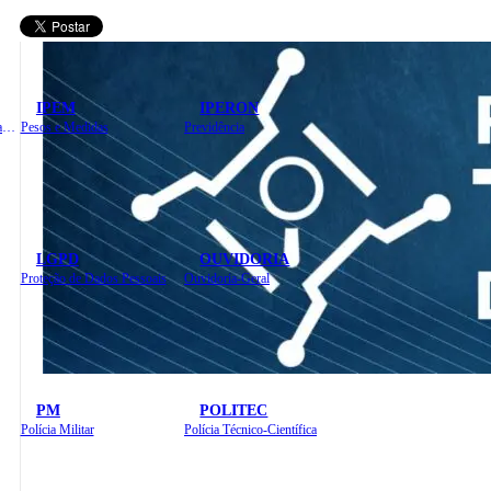
IPEM
IPERON
Instituto de Educação em Saúde Pública
Pesos e Medidas
Previdência
LGPD
OUVIDORIA
Proteção de Dados Pessoais
Ouvidoria-Geral
PM
POLITEC
Polícia Militar
Polícia Técnico-Científica