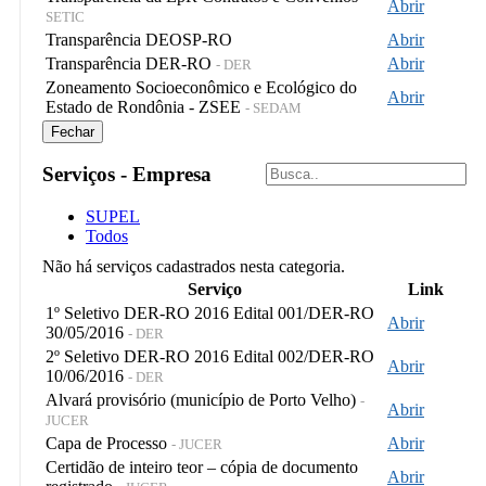
Abrir
SETIC
Transparência DEOSP-RO
Abrir
Transparência DER-RO
Abrir
- DER
Zoneamento Socioeconômico e Ecológico do
Abrir
Estado de Rondônia - ZSEE
- SEDAM
Fechar
Serviços - Empresa
SUPEL
Todos
Não há serviços cadastrados nesta categoria.
Serviço
Link
1º Seletivo DER-RO 2016 Edital 001/DER-RO
Abrir
30/05/2016
- DER
2º Seletivo DER-RO 2016 Edital 002/DER-RO
Abrir
10/06/2016
- DER
Alvará provisório (município de Porto Velho)
-
Abrir
JUCER
Capa de Processo
Abrir
- JUCER
Certidão de inteiro teor – cópia de documento
Abrir