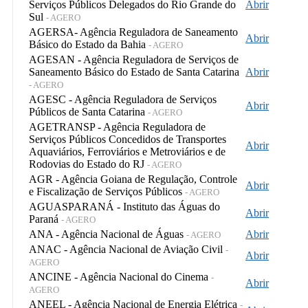
Serviços Públicos Delegados do Rio Grande do
Abrir
Sul
- AGERO
AGERSA- Agência Reguladora de Saneamento
Abrir
Básico do Estado da Bahia
- AGERO
AGESAN - Agência Reguladora de Serviços de
Saneamento Básico do Estado de Santa Catarina
Abrir
- AGERO
AGESC - Agência Reguladora de Serviços
Abrir
Públicos de Santa Catarina
- AGERO
AGETRANSP - Agência Reguladora de
Serviços Públicos Concedidos de Transportes
Abrir
Aquaviários, Ferroviários e Metroviários e de
Rodovias do Estado do RJ
- AGERO
AGR - Agência Goiana de Regulação, Controle
Abrir
e Fiscalização de Serviços Públicos
- AGERO
AGUASPARANÁ - Instituto das Águas do
Abrir
Paraná
- AGERO
ANA - Agência Nacional de Águas
Abrir
- AGERO
ANAC - Agência Nacional de Aviação Civil
-
Abrir
AGERO
ANCINE - Agência Nacional do Cinema
-
Abrir
AGERO
ANEEL - Agência Nacional de Energia Elétrica
-