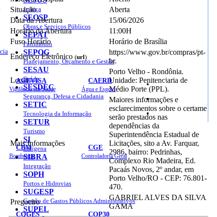
o
Situação
Justiça
Aberta
SEOSP
Data da Abertura
15/06/2026
Obras e Serviços Públicos
Horário da Abertura
11:00H
SEPAT
Fuso Horário
Horário de Brasília
Patrimônio
cia
SEPOG
https://www.gov.br/compras/pt-
Endereço Eletrônico
(
url
)
br.
Planejamento, Orçamento e Gestão
SESAU
Porto Velho - Rondônia.
Saúde
Local
Unidade: Penitenciaria de
AGEVISA
CAERD
Mapa do Site
SESDEC
Médio Porte (PPL).
Vigilância em Saúde
Água e Esgoto
Segurança, Defesa e Cidadania
Maiores informações e
SETIC
esclarecimentos sobre o certame
Sites
Tecnologia da Informação
serão prestados nas
SETUR
dependências da
Turismo
Superintendência Estadual de
SI
Mais Informações
Licitações, sito a Av. Farquar,
CBM
CGE
Indígena
2986, bairro: Pedrinhas,
Bombeiros
SIBRA
Controladoria Geral
Complexo Rio Madeira, Ed.
Integração
Pacaás Novos, 2º andar, em
SOPH
Porto Velho/RO - CEP: 76.801-
Portos e Hidrovias
470.
SUGESP
GABRIEL ALVES DA SILVA
Gestão de Gastos Públicos Administrativos
Pregoeiro
GAMA
SUPEL
COGES
COP30