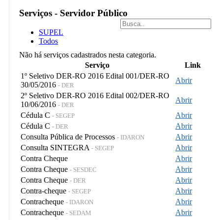
Serviços - Servidor Público
SUPEL
Todos
Não há serviços cadastrados nesta categoria.
Serviço
Link
1º Seletivo DER-RO 2016 Edital 001/DER-RO
Abrir
30/05/2016
- DER
2º Seletivo DER-RO 2016 Edital 002/DER-RO
Abrir
10/06/2016
- DER
Cédula C
Abrir
- SEGEP
Cédula C
Abrir
- DER
Consulta Pública de Processos
Abrir
- IDARON
Consulta SINTEGRA
Abrir
- SEGEP
Contra Cheque
Abrir
Contra Cheque
Abrir
- SESDEC
Contra Cheque
Abrir
- DER
Contra-cheque
Abrir
- SEGEP
Contracheque
Abrir
- IDARON
Contracheque
Abrir
- SEDAM