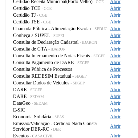
Certidão Receita Municipal(Porto Velho)
Abrir
- CGE
Certidão TCE
Abrir
- CGE
Certidão TJ
Abrir
- CGE
Certidão TSE
Abrir
- CGE
Chamada Pública - Alimentação Escolar
Abrir
- SEDUC
Conheça a SUPEL
Abrir
- SUPEL
Consulta de Declaração Cadastral
Abrir
- IDARON
Consulta de GTA
Abrir
- IDARON
Consulta Internamento de Notas Fiscais
Abrir
- SEGEP
Consulta Pagamento de DARE
Abrir
- SEGEP
Consulta Pública de Processos
Abrir
Consulta REDESIM Estadual
Abrir
- SEGEP
Consultar Dados de Veículos
Abrir
- SEGEP
DARE
Abrir
- SEGEP
DARE
Abrir
- SEDAM
DataGeo
Abrir
- SEDAM
E-SIC
Abrir
Economia Solidária
Abrir
- SEAS
Emissao/Validação - Certidão Nada Consta
Abrir
Servidor DER-RO
- DER
Eventos
Abrir
- CASA CIVIL