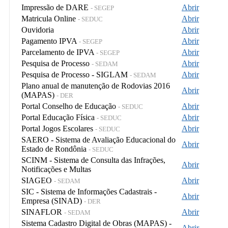
Impressão de DARE
Abrir
- SEGEP
Matricula Online
Abrir
- SEDUC
Ouvidoria
Abrir
Pagamento IPVA
Abrir
- SEGEP
Parcelamento de IPVA
Abrir
- SEGEP
Pesquisa de Processo
Abrir
- SEDAM
Pesquisa de Processo - SIGLAM
Abrir
- SEDAM
Plano anual de manutenção de Rodovias 2016
Abrir
(MAPAS)
- DER
Portal Conselho de Educação
Abrir
- SEDUC
Portal Educação Física
Abrir
- SEDUC
Portal Jogos Escolares
Abrir
- SEDUC
SAERO - Sistema de Avaliação Educacional do
Abrir
Estado de Rondônia
- SEDUC
SCINM - Sistema de Consulta das Infrações,
Abrir
Notificações e Multas
SIAGEO
Abrir
- SEDAM
SIC - Sistema de Informações Cadastrais -
Abrir
Empresa (SINAD)
- DER
SINAFLOR
Abrir
- SEDAM
Sistema Cadastro Digital de Obras (MAPAS) -
Abrir