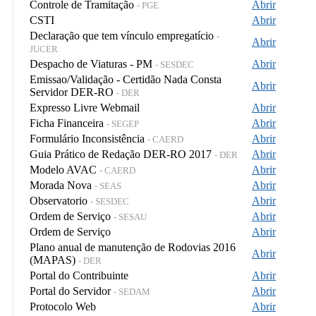
Controle de Tramitação
Abrir
- PGE
CSTI
Abrir
Declaração que tem vínculo empregatício
-
Abrir
JUCER
Despacho de Viaturas - PM
Abrir
- SESDEC
Emissao/Validação - Certidão Nada Consta
Abrir
Servidor DER-RO
- DER
Expresso Livre Webmail
Abrir
Ficha Financeira
Abrir
- SEGEP
Formulário Inconsistência
Abrir
- CAERD
Guia Prático de Redação DER-RO 2017
Abrir
- DER
Modelo AVAC
Abrir
- CAERD
Morada Nova
Abrir
- SEAS
Observatorio
Abrir
- SESDEC
Ordem de Serviço
Abrir
- SESAU
Ordem de Serviço
Abrir
Plano anual de manutenção de Rodovias 2016
Abrir
(MAPAS)
- DER
Portal do Contribuinte
Abrir
Portal do Servidor
Abrir
- SEDAM
Protocolo Web
Abrir