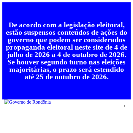
De acordo com a legislação eleitoral,
estão suspensos conteúdos de ações do
governo que podem ser considerados
propaganda eleitoral neste site de 4 de
julho de 2026 a 4 de outubro de 2026.
Se houver segundo turno nas eleições
majoritárias, o prazo será estendido
até 25 de outubro de 2026.