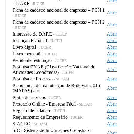
Abrir
– DARF
- JUCER
Ficha de cadastro nacional de empresas – FCN 1
Abrir
- JUCER
Ficha de cadastro nacional de empresas – FCN 2
Abrir
- JUCER
Impressão de DARE
Abrir
- SEGEP
Inscrição Estadual
Abrir
- JUCER
Livro digital
Abrir
- JUCER
Livro mercantil
Abrir
- JUCER
Pedido de restituição
Abrir
- JUCER
Pesquisa CNAE (Classificação Nacional de
Abrir
Atividades Econômicas)
- JUCER
Pesquisa de Processo
Abrir
- SEDAM
Plano anual de manutenção de Rodovias 2016
Abrir
(MAPAS)
- DER
Portal de serviços
Abrir
- JUCER
Protocolo Online - Empresa Fácil
Abrir
- SEDAM
Registro de balanço
Abrir
- JUCER
Requerimento de Empresário
Abrir
- JUCER
SIAGEO
Abrir
- SEDAM
SIC - Sistema de Informações Cadastrais -
Abrir