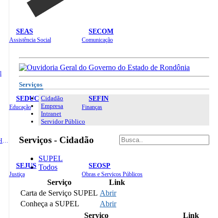
SEAS
SECOM
Assistência Social
Comunicação
l
Serviços
SEDUC
SEFIN
Cidadão
Empresa
Educação
Finanças
Intranet
Servidor Público
Serviços - Cidadão
Administração e Recursos Humanos
SUPEL
SEJUS
SEOSP
Todos
Justiça
Obras e Serviços Públicos
Serviço
Link
Carta de Serviço SUPEL
Abrir
Conheça a SUPEL
Abrir
Serviço
Link