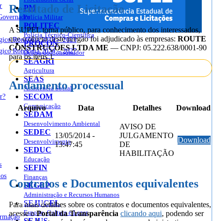
r
Resultado de Licitação
PM
Governador
Polícia Militar
POLITEC
A SUPEL torna público, para conhecimento dos interessados,
Polícia Técnico-Científica
que o objeto deste pregão foi adjudicado às empresas:
ROUTE
égico Rondônia 2019 – 2023
PROCON
CONSTRUÇÕES LTDA ME
— CNPJ: 05.222.638/0001-90
égico Rondônia 2024 – 2027
Defesa do Consumidor
para os itens 1
SEAGRI
Licitações
Atas
Publicações
Agricultura
SEAS
Andamento processual
Assistência Social
r?
SECOM
Comunicação
Arquivo
Data
Detalhes
Download
SEDAM
Desenvolvimento Ambiental
AVISO DE
SEDEC
13/05/2014 -
JULGAMENTO
Download
Desenvolvimento
13:47:45
DE
SEDUC
HABILITAÇÃO
Educação
s
SEFIN
ios
Finanças
Contratos e Documentos equivalentes
SEGEP
Administração e Recursos Humanos
sso à Informação
SEJUCEL
Para mais detalhes sobre os contratos e documentos equivalentes,
Esporte, Cultura e Lazer
acesse o
Portal da Transparência
clicando aqui
, podendo ser
ormação
SEJUS