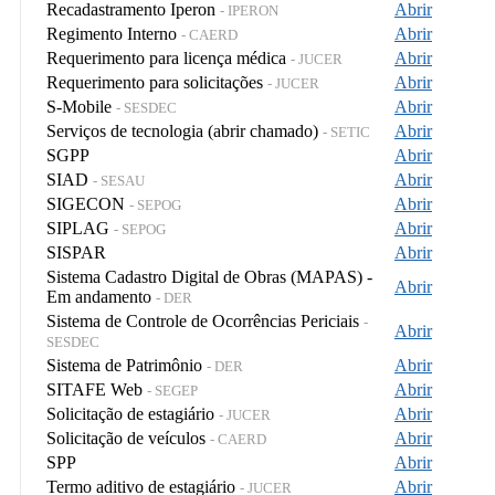
Recadastramento Iperon
Abrir
- IPERON
Regimento Interno
Abrir
- CAERD
Requerimento para licença médica
Abrir
- JUCER
Requerimento para solicitações
Abrir
- JUCER
S-Mobile
Abrir
- SESDEC
Serviços de tecnologia (abrir chamado)
Abrir
- SETIC
SGPP
Abrir
SIAD
Abrir
- SESAU
SIGECON
Abrir
- SEPOG
SIPLAG
Abrir
- SEPOG
SISPAR
Abrir
Sistema Cadastro Digital de Obras (MAPAS) -
Abrir
Em andamento
- DER
Sistema de Controle de Ocorrências Periciais
-
Abrir
SESDEC
Sistema de Patrimônio
Abrir
- DER
SITAFE Web
Abrir
- SEGEP
Solicitação de estagiário
Abrir
- JUCER
Solicitação de veículos
Abrir
- CAERD
SPP
Abrir
Termo aditivo de estagiário
Abrir
- JUCER