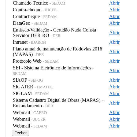
Chamado Técnico
Abrir
- SEDAM
Contra-cheque
Abrir
- JUCER
Contracheque
Abrir
- SEDAM
DataGeo
Abrir
- SEDAM
Emissao/Validação - Certidão Nada Consta
Abrir
Servidor DER-RO
- DER
Intranet
Abrir
- IDARON
Plano anual de manutenção de Rodovias 2016
Abrir
(MAPAS)
- DER
Protocolo Web
Abrir
- SEDAM
SEI - Sistema Eletrônico de Informações
-
Abrir
SEDAM
SIAOF
Abrir
- SEPOG
SIGATER
Abrir
- EMATER
SIGLAM
Abrir
- SEDAM
Sistema Cadastro Digital de Obras (MAPAS) -
Abrir
Em andamento
- DER
Webmail
Abrir
- CAERD
Webmail
Abrir
- JUCER
Webmail
Abrir
- SEDAM
Fechar