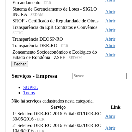
Em andamento
- DER
Sistema de Gerenciamento de Lotes - SIGLO
Abrir
INCRA
- SEDAM
SROF - Certificado de Regularidade de Obras
Abrir
Transparência da EpR Contratos e Convênios
-
Abrir
SETIC
Transparência DEOSP-RO
Abrir
Transparência DER-RO
Abrir
- DER
Zoneamento Socioeconômico e Ecológico do
Abrir
Estado de Rondônia - ZSEE
- SEDAM
Fechar
Serviços - Empresa
SUPEL
Todos
Não há serviços cadastrados nesta categoria.
Serviço
Link
1º Seletivo DER-RO 2016 Edital 001/DER-RO
Abrir
30/05/2016
- DER
2º Seletivo DER-RO 2016 Edital 002/DER-RO
Abrir
10/06/2016
- DER