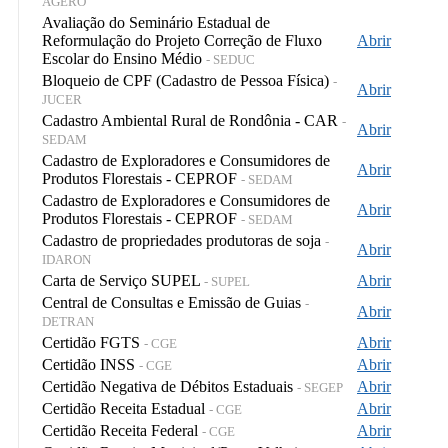
AGERO
Avaliação do Seminário Estadual de
Reformulação do Projeto Correção de Fluxo
Abrir
Escolar do Ensino Médio
- SEDUC
Bloqueio de CPF (Cadastro de Pessoa Física)
-
Abrir
JUCER
Cadastro Ambiental Rural de Rondônia - CAR
-
Abrir
SEDAM
Cadastro de Exploradores e Consumidores de
Abrir
Produtos Florestais - CEPROF
- SEDAM
Cadastro de Exploradores e Consumidores de
Abrir
Produtos Florestais - CEPROF
- SEDAM
Cadastro de propriedades produtoras de soja
-
Abrir
IDARON
Carta de Serviço SUPEL
Abrir
- SUPEL
Central de Consultas e Emissão de Guias
-
Abrir
DETRAN
Certidão FGTS
Abrir
- CGE
Certidão INSS
Abrir
- CGE
Certidão Negativa de Débitos Estaduais
Abrir
- SEGEP
Certidão Receita Estadual
Abrir
- CGE
Certidão Receita Federal
Abrir
- CGE