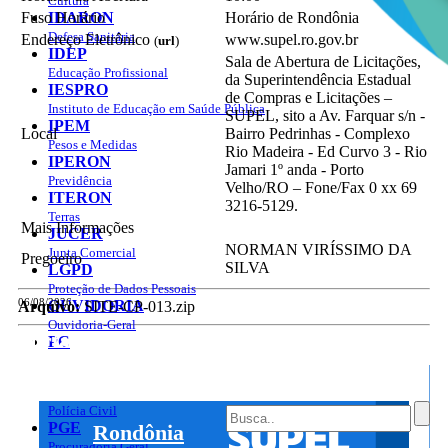
Cultura
IDARON
Fuso Horário
Horário de Rondônia
Defesa Sanitária
Endereço Eletrônico
www.supel.ro.gov.br
(
url
)
IDEP
Sala de Abertura de Licitações,
Educação Profissional
da Superintendência Estadual
IESPRO
de Compras e Licitações –
Instituto de Educação em Saúde Pública
SUPEL, sito a Av. Farquar s/n -
IPEM
Local
Bairro Pedrinhas - Complexo
Pesos e Medidas
Rio Madeira - Ed Curvo 3 - Rio
IPERON
Jamari 1º anda - Porto
Previdência
Velho/RO – Fone/Fax 0 xx 69
ITERON
3216-5129.
Terras
Mais Informações
JUCER
NORMAN VIRÍSSIMO DA
Junta Comercial
Pregoeiro
SILVA
LGPD
Proteção de Dados Pessoais
06/08/2026
OUVIDORIA
Arquivo:
SITE-CP-013.zip
Ouvidoria-Geral
Portal do Governo do
Estado de Rondônia
PC
Governo
de
Download
Polícia Civil
PGE
Rondônia
Procuradoria Geral