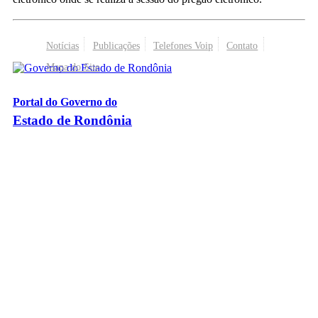
Notícias
Publicações
Telefones Voip
Contato
Mapa do Site
Portal do Governo do
Estado de Rondônia
Palácio Rio Madeira
- Av. Farquar, 2986 - Bairro Pedrinhas
CEP 76.801-470 - Porto Velho, RO
© 2026
Governo do Estado de Rondônia
Todos os Direitos Reservados