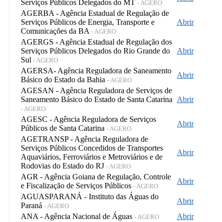
Serviços Públicos Delegados do MT
- AGERO
AGERBA - Agência Estadual de Regulação de
Serviços Públicos de Energia, Transporte e
Abrir
Comunicações da BA
- AGERO
AGERGS - Agência Estadual de Regulação dos
Serviços Públicos Delegados do Rio Grande do
Abrir
Sul
- AGERO
AGERSA- Agência Reguladora de Saneamento
Abrir
Básico do Estado da Bahia
- AGERO
AGESAN - Agência Reguladora de Serviços de
Saneamento Básico do Estado de Santa Catarina
Abrir
- AGERO
AGESC - Agência Reguladora de Serviços
Abrir
Públicos de Santa Catarina
- AGERO
AGETRANSP - Agência Reguladora de
Serviços Públicos Concedidos de Transportes
Abrir
Aquaviários, Ferroviários e Metroviários e de
Rodovias do Estado do RJ
- AGERO
AGR - Agência Goiana de Regulação, Controle
Abrir
e Fiscalização de Serviços Públicos
- AGERO
AGUASPARANÁ - Instituto das Águas do
Abrir
Paraná
- AGERO
ANA - Agência Nacional de Águas
Abrir
- AGERO