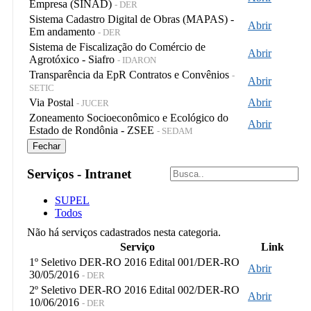
Empresa (SINAD)
- DER
Sistema Cadastro Digital de Obras (MAPAS) -
Abrir
Em andamento
- DER
Sistema de Fiscalização do Comércio de
Abrir
Agrotóxico - Siafro
- IDARON
Transparência da EpR Contratos e Convênios
-
Abrir
SETIC
Via Postal
Abrir
- JUCER
Zoneamento Socioeconômico e Ecológico do
Abrir
Estado de Rondônia - ZSEE
- SEDAM
Fechar
Serviços - Intranet
SUPEL
Todos
Não há serviços cadastrados nesta categoria.
Serviço
Link
1º Seletivo DER-RO 2016 Edital 001/DER-RO
Abrir
30/05/2016
- DER
2º Seletivo DER-RO 2016 Edital 002/DER-RO
Abrir
10/06/2016
- DER