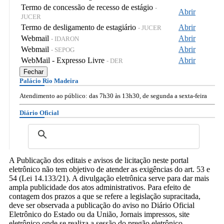
Termo de concessão de recesso de estágio
-
Abrir
JUCER
Termo de desligamento de estagiário
Abrir
- JUCER
Webmail
Abrir
- IDARON
Webmail
Abrir
- SEPOG
WebMail - Expresso Livre
Abrir
- DER
Fechar
Palácio Rio Madeira
Atendimento ao público: das 7h30 às 13h30, de segunda a sexta-feira
Diário Oficial
A Publicação dos editais e avisos de licitação neste portal
eletrônico não tem objetivo de atender as exigências do art. 53 e
54 (Lei 14.133/21). A divulgação eletrônica serve para dar mais
ampla publicidade dos atos administrativos. Para efeito de
contagem dos prazos a que se refere a legislação supracitada,
deve ser observada a publicação do aviso no Diário Oficial
Eletrônico do Estado ou da União, Jornais impressos, site
eletrônico onde se realiza a sessão do pregão eletrônico.