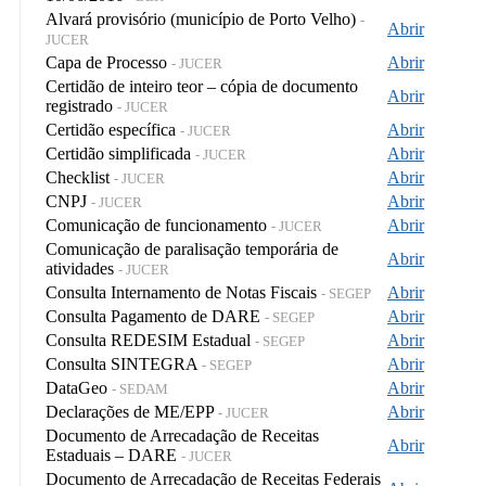
Alvará provisório (município de Porto Velho)
-
Abrir
JUCER
Capa de Processo
Abrir
- JUCER
Certidão de inteiro teor – cópia de documento
Abrir
registrado
- JUCER
Certidão específica
Abrir
- JUCER
Certidão simplificada
Abrir
- JUCER
Checklist
Abrir
- JUCER
CNPJ
Abrir
- JUCER
Comunicação de funcionamento
Abrir
- JUCER
Comunicação de paralisação temporária de
Abrir
atividades
- JUCER
Consulta Internamento de Notas Fiscais
Abrir
- SEGEP
Consulta Pagamento de DARE
Abrir
- SEGEP
Consulta REDESIM Estadual
Abrir
- SEGEP
Consulta SINTEGRA
Abrir
- SEGEP
DataGeo
Abrir
- SEDAM
Declarações de ME/EPP
Abrir
- JUCER
Documento de Arrecadação de Receitas
Abrir
Estaduais – DARE
- JUCER
Documento de Arrecadação de Receitas Federais