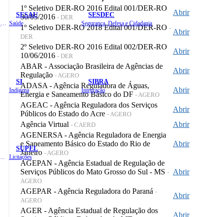
1º Seletivo DER-RO 2016 Edital 001/DER-RO
Abrir
SESAU
SESDEC
30/05/2016
- DER
Planejamento, Orçamento e Gestão
Saúde
Segurança, Defesa e Cidadania
1º Seletivo DER-RO 2018 Edital 001/DER-RO
-
Abrir
DER
2º Seletivo DER-RO 2016 Edital 002/DER-RO
Abrir
10/06/2016
- DER
ABAR - Associação Brasileira de Agências de
Abrir
Regulação
- AGERO
SI
SIBRA
ADASA - Agência Reguladora de Águas,
Abrir
Indígena
Integração
Energia e Saneamento Básico do DF
- AGERO
AGEAC - Agência Reguladora dos Serviços
Abrir
Públicos do Estado do Acre
- AGERO
Agência Virtual
Abrir
- CAERD
AGENERSA - Agência Reguladora de Energia
e Saneamento Básico do Estado do Rio de
Abrir
SUPEL
Janeiro
- AGERO
 de Gastos Públicos Administrativos
Licitações
AGEPAN - Agência Estadual de Regulação de
Serviços Públicos do Mato Grosso do Sul - MS
Abrir
-
AGERO
AGEPAR - Agência Reguladora do Paraná
-
Abrir
AGERO
AGER - Agência Estadual de Regulação dos
Abrir