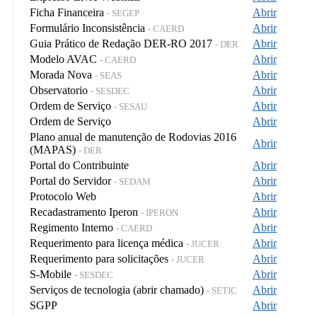
Ficha Financeira
Abrir
- SEGEP
Formulário Inconsistência
Abrir
- CAERD
Guia Prático de Redação DER-RO 2017
Abrir
- DER
Modelo AVAC
Abrir
- CAERD
Morada Nova
Abrir
- SEAS
Observatorio
Abrir
- SESDEC
Ordem de Serviço
Abrir
- SESAU
Ordem de Serviço
Abrir
Plano anual de manutenção de Rodovias 2016
Abrir
(MAPAS)
- DER
Portal do Contribuinte
Abrir
Portal do Servidor
Abrir
- SEDAM
Protocolo Web
Abrir
Recadastramento Iperon
Abrir
- IPERON
Regimento Interno
Abrir
- CAERD
Requerimento para licença médica
Abrir
- JUCER
Requerimento para solicitações
Abrir
- JUCER
S-Mobile
Abrir
- SESDEC
Serviços de tecnologia (abrir chamado)
Abrir
- SETIC
SGPP
Abrir