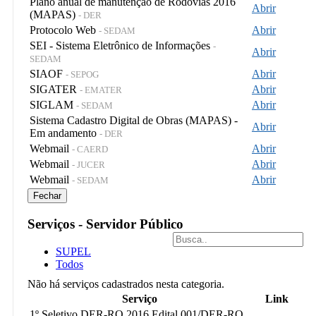
Plano anual de manutenção de Rodovias 2016
Abrir
(MAPAS)
- DER
Protocolo Web
Abrir
- SEDAM
SEI - Sistema Eletrônico de Informações
-
Abrir
SEDAM
SIAOF
Abrir
- SEPOG
SIGATER
Abrir
- EMATER
SIGLAM
Abrir
- SEDAM
Sistema Cadastro Digital de Obras (MAPAS) -
Abrir
Em andamento
- DER
Webmail
Abrir
- CAERD
Webmail
Abrir
- JUCER
Webmail
Abrir
- SEDAM
Fechar
Serviços - Servidor Público
SUPEL
Todos
Não há serviços cadastrados nesta categoria.
Serviço
Link
1º Seletivo DER-RO 2016 Edital 001/DER-RO