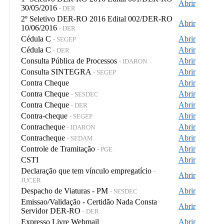
Abrir
30/05/2016
- DER
2º Seletivo DER-RO 2016 Edital 002/DER-RO
Abrir
10/06/2016
- DER
Cédula C
Abrir
- SEGEP
Cédula C
Abrir
- DER
Consulta Pública de Processos
Abrir
- IDARON
Consulta SINTEGRA
Abrir
- SEGEP
Contra Cheque
Abrir
Contra Cheque
Abrir
- SESDEC
Contra Cheque
Abrir
- DER
Contra-cheque
Abrir
- SEGEP
Contracheque
Abrir
- IDARON
Contracheque
Abrir
- SEDAM
Controle de Tramitação
Abrir
- PGE
CSTI
Abrir
Declaração que tem vínculo empregatício
-
Abrir
JUCER
Despacho de Viaturas - PM
Abrir
- SESDEC
Emissao/Validação - Certidão Nada Consta
Abrir
Servidor DER-RO
- DER
Expresso Livre Webmail
Abrir