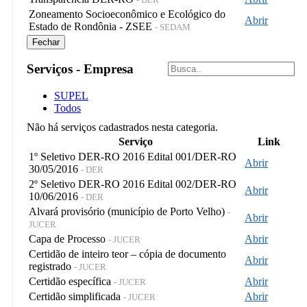
Zoneamento Socioeconômico e Ecológico do
Abrir
Estado de Rondônia - ZSEE
- SEDAM
Fechar
Serviços - Empresa
SUPEL
Todos
Não há serviços cadastrados nesta categoria.
Serviço
Link
1º Seletivo DER-RO 2016 Edital 001/DER-RO
Abrir
30/05/2016
- DER
2º Seletivo DER-RO 2016 Edital 002/DER-RO
Abrir
10/06/2016
- DER
Alvará provisório (município de Porto Velho)
-
Abrir
JUCER
Capa de Processo
Abrir
- JUCER
Certidão de inteiro teor – cópia de documento
Abrir
registrado
- JUCER
Certidão específica
Abrir
- JUCER
Certidão simplificada
Abrir
- JUCER