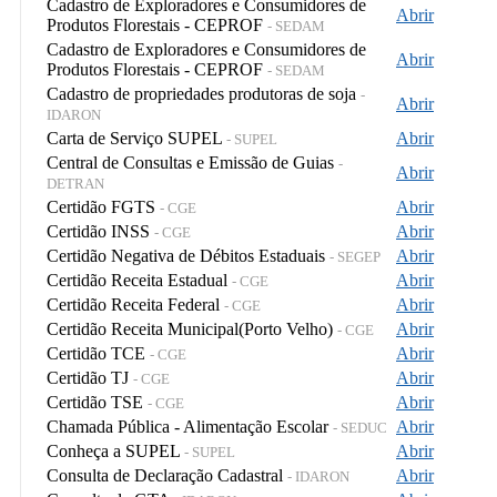
Cadastro de Exploradores e Consumidores de
Abrir
Produtos Florestais - CEPROF
- SEDAM
Cadastro de Exploradores e Consumidores de
Abrir
Produtos Florestais - CEPROF
- SEDAM
Cadastro de propriedades produtoras de soja
-
Abrir
IDARON
Carta de Serviço SUPEL
Abrir
- SUPEL
Central de Consultas e Emissão de Guias
-
Abrir
DETRAN
Certidão FGTS
Abrir
- CGE
Certidão INSS
Abrir
- CGE
Certidão Negativa de Débitos Estaduais
Abrir
- SEGEP
Certidão Receita Estadual
Abrir
- CGE
Certidão Receita Federal
Abrir
- CGE
Certidão Receita Municipal(Porto Velho)
Abrir
- CGE
Certidão TCE
Abrir
- CGE
Certidão TJ
Abrir
- CGE
Certidão TSE
Abrir
- CGE
Chamada Pública - Alimentação Escolar
Abrir
- SEDUC
Conheça a SUPEL
Abrir
- SUPEL
Consulta de Declaração Cadastral
Abrir
- IDARON