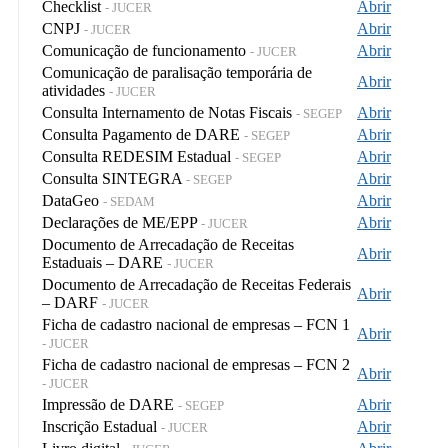
Checklist
Abrir
- JUCER
CNPJ
Abrir
- JUCER
Comunicação de funcionamento
Abrir
- JUCER
Comunicação de paralisação temporária de
Abrir
atividades
- JUCER
Consulta Internamento de Notas Fiscais
Abrir
- SEGEP
Consulta Pagamento de DARE
Abrir
- SEGEP
Consulta REDESIM Estadual
Abrir
- SEGEP
Consulta SINTEGRA
Abrir
- SEGEP
DataGeo
Abrir
- SEDAM
Declarações de ME/EPP
Abrir
- JUCER
Documento de Arrecadação de Receitas
Abrir
Estaduais – DARE
- JUCER
Documento de Arrecadação de Receitas Federais
Abrir
– DARF
- JUCER
Ficha de cadastro nacional de empresas – FCN 1
Abrir
- JUCER
Ficha de cadastro nacional de empresas – FCN 2
Abrir
- JUCER
Impressão de DARE
Abrir
- SEGEP
Inscrição Estadual
Abrir
- JUCER