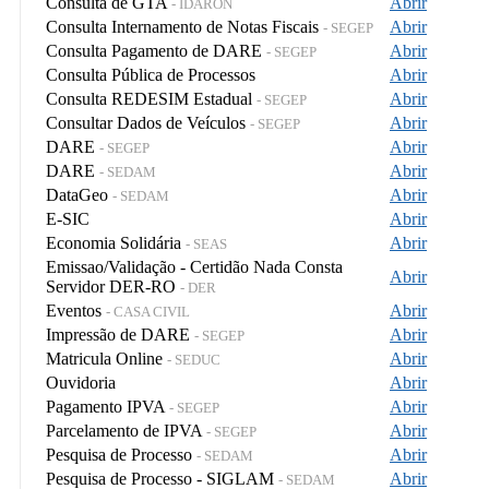
Consulta de GTA
Abrir
- IDARON
Consulta Internamento de Notas Fiscais
Abrir
- SEGEP
Consulta Pagamento de DARE
Abrir
- SEGEP
Consulta Pública de Processos
Abrir
Consulta REDESIM Estadual
Abrir
- SEGEP
Consultar Dados de Veículos
Abrir
- SEGEP
DARE
Abrir
- SEGEP
DARE
Abrir
- SEDAM
DataGeo
Abrir
- SEDAM
E-SIC
Abrir
Economia Solidária
Abrir
- SEAS
Emissao/Validação - Certidão Nada Consta
Abrir
Servidor DER-RO
- DER
Eventos
Abrir
- CASA CIVIL
Impressão de DARE
Abrir
- SEGEP
Matricula Online
Abrir
- SEDUC
Ouvidoria
Abrir
Pagamento IPVA
Abrir
- SEGEP
Parcelamento de IPVA
Abrir
- SEGEP
Pesquisa de Processo
Abrir
- SEDAM
Pesquisa de Processo - SIGLAM
Abrir
- SEDAM