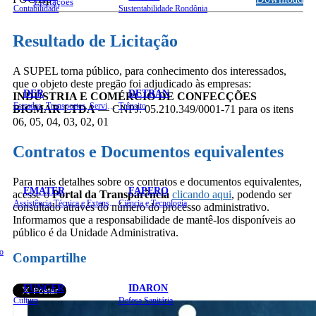
Licitações
Contabilidade
Sustentabilidade Rondônia
Resultado de Licitação
A SUPEL torna público, para conhecimento dos interessados,
que o objeto deste pregão foi adjudicado às empresas:
DER
DETRAN
INDÚSTRIA E COMÉRCIO DE CONFECÇÕES
Estradas, Transportes, Serviços Públicos
Trânsito
BIGMAR LTDA
— CNPJ: 05.210.349/0001-71 para os itens
06, 05, 04, 03, 02, 01
Contratos e Documentos equivalentes
Para mais detalhes sobre os contratos e documentos equivalentes,
EMATER
FAPERO
acesse o
Portal da Transparência
clicando aqui
, podendo ser
Assistência Técnica e Extensão Rural
Ciência e Tecnologia
consultado através do número do processo administrativo.
Informamos que a responsabilidade de mantê-los disponíveis ao
público é da Unidade Administrativa.
o
Compartilhe
FUNCER
IDARON
Cultura
Defesa Sanitária