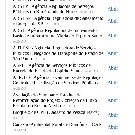
ARSEP - Agência Reguladora de Serviços
Abrir
Públicos do Rio Grande do Norte
- AGERO
ARSESP - Agência Reguladora de Saneamento
Abrir
e Energia de SP
- AGERO
ARSI - Agência Reguladora de Saneamento
Básico e Infraestrutura Viária do Espírito Santo
Abrir
-
AGERO
ARTESP - Agência Reguladora de Serviços
Públicos Delegados de Transporte do Estado de
Abrir
São Paulo
- AGERO
ASPE - Agência de Serviços Públicos de
Abrir
Energia do Estado do Espírito Santo
- AGERO
ATR.TO - Agência Tocantinense de Regulação
Controle e Fiscalização de Serviços Públicos
Abrir
-
AGERO
Avaliação do Seminário Estadual de
Reformulação do Projeto Correção de Fluxo
Abrir
Escolar do Ensino Médio
- SEDUC
Bloqueio de CPF (Cadastro de Pessoa Física)
-
Abrir
JUCER
Cadastro Ambiental Rural de Rondônia - CAR
-
Abrir
SEDAM