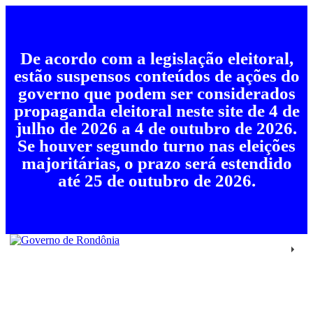
De acordo com a legislação eleitoral,
estão suspensos conteúdos de ações do
governo que podem ser considerados
propaganda eleitoral neste site de 4 de
julho de 2026 a 4 de outubro de 2026.
Se houver segundo turno nas eleições
majoritárias, o prazo será estendido
até 25 de outubro de 2026.