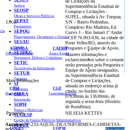
de Licitações da
o
Justiça
Superintendência Estadual de
SEOSP
Compras e Licitações -
Obras e Serviços Públicos
SUPEL, situada à Av. Farquar,
SEPAT
Local
S/N – Bairro Pedrinhas,
Patrimônio
Complexo Rio Madeira, Ed.
cia
SEPOG
Curvo 3 – Rio Jamari 1º Andar
Planejamento, Orçamento e Gestão
- CEP 76.903-036, na cidade de
SESAU
Porto Velho/RO, através do
Saúde
Pregoeiro e Equipe de Apoio.
AGEVISA
CAERD
Mapa do Site
SESDEC
Vigilância em Saúde
Água e Esgoto
Maiores informações e
Segurança, Defesa e Cidadania
esclarecimentos sobre o certame
SETIC
serão prestados pela Pregoeira e
Sites
Tecnologia da Informação
Equipe de Apoio designados,
SETUR
na Superintendência Estadual
Turismo
Mais Informações
de Compras e Licitações,
SI
situada no endereço acima já
CBM
CGE
Indígena
citado, no horário das
Bombeiros
SIBRA
Controladoria Geral
07h30min às 13h30min, de
Integração
segunda a sexta-feira (Horário
SOPH
de Rondônia).
Portos e Hidrovias
Pregoeiro
NILSEIA KETTES
SUGESP
Gestão de Gastos Públicos Administrativos
Arquivo:
PP-233-AQUIS.-DE-UNIFORMES-CAMISETAS-
SUPEL
COGES
COP30
POC.zip
Download