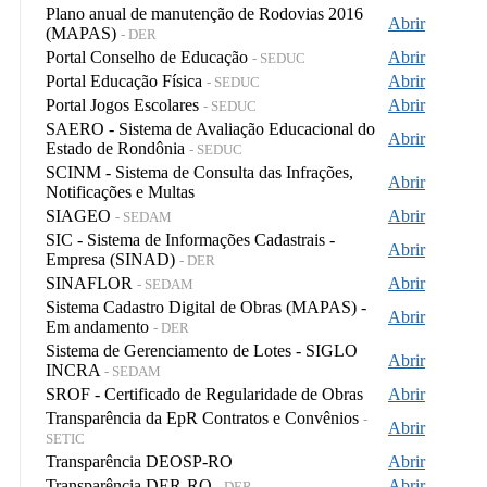
Plano anual de manutenção de Rodovias 2016
Abrir
(MAPAS)
- DER
Portal Conselho de Educação
Abrir
- SEDUC
Portal Educação Física
Abrir
- SEDUC
Portal Jogos Escolares
Abrir
- SEDUC
SAERO - Sistema de Avaliação Educacional do
Abrir
Estado de Rondônia
- SEDUC
SCINM - Sistema de Consulta das Infrações,
Abrir
Notificações e Multas
SIAGEO
Abrir
- SEDAM
SIC - Sistema de Informações Cadastrais -
Abrir
Empresa (SINAD)
- DER
SINAFLOR
Abrir
- SEDAM
Sistema Cadastro Digital de Obras (MAPAS) -
Abrir
Em andamento
- DER
Sistema de Gerenciamento de Lotes - SIGLO
Abrir
INCRA
- SEDAM
SROF - Certificado de Regularidade de Obras
Abrir
Transparência da EpR Contratos e Convênios
-
Abrir
SETIC
Transparência DEOSP-RO
Abrir
Transparência DER-RO
Abrir
- DER