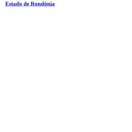
Estado de Rondônia
Palácio Rio Madeira
- Av. Farquar, 2986 - Bairro Pedrinhas
CEP 76.801-470 - Porto Velho, RO
© 2026
Governo do Estado de Rondônia
Todos os Direitos Reservados