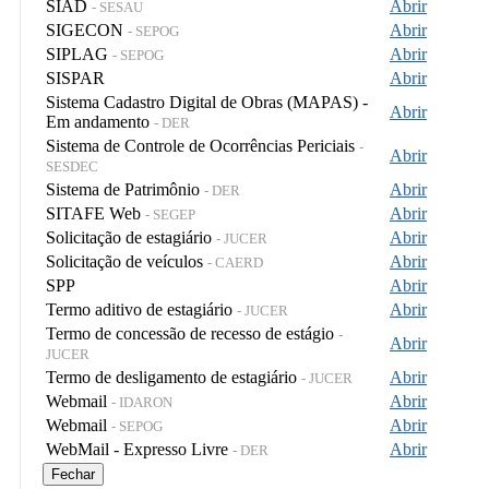
SIAD
Abrir
- SESAU
SIGECON
Abrir
- SEPOG
SIPLAG
Abrir
- SEPOG
SISPAR
Abrir
Sistema Cadastro Digital de Obras (MAPAS) -
Abrir
Em andamento
- DER
Sistema de Controle de Ocorrências Periciais
-
Abrir
SESDEC
Sistema de Patrimônio
Abrir
- DER
SITAFE Web
Abrir
- SEGEP
Solicitação de estagiário
Abrir
- JUCER
Solicitação de veículos
Abrir
- CAERD
SPP
Abrir
Termo aditivo de estagiário
Abrir
- JUCER
Termo de concessão de recesso de estágio
-
Abrir
JUCER
Termo de desligamento de estagiário
Abrir
- JUCER
Webmail
Abrir
- IDARON
Webmail
Abrir
- SEPOG
WebMail - Expresso Livre
Abrir
- DER
Fechar