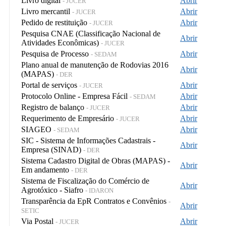
Livro digital
Abrir
- JUCER
Livro mercantil
Abrir
- JUCER
Pedido de restituição
Abrir
- JUCER
Pesquisa CNAE (Classificação Nacional de
Abrir
Atividades Econômicas)
- JUCER
Pesquisa de Processo
Abrir
- SEDAM
Plano anual de manutenção de Rodovias 2016
Abrir
(MAPAS)
- DER
Portal de serviços
Abrir
- JUCER
Protocolo Online - Empresa Fácil
Abrir
- SEDAM
Registro de balanço
Abrir
- JUCER
Requerimento de Empresário
Abrir
- JUCER
SIAGEO
Abrir
- SEDAM
SIC - Sistema de Informações Cadastrais -
Abrir
Empresa (SINAD)
- DER
Sistema Cadastro Digital de Obras (MAPAS) -
Abrir
Em andamento
- DER
Sistema de Fiscalização do Comércio de
Abrir
Agrotóxico - Siafro
- IDARON
Transparência da EpR Contratos e Convênios
-
Abrir
SETIC
Via Postal
Abrir
- JUCER