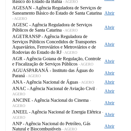
Básico do Estado da Bahia
- AGERO
AGESAN - Agência Reguladora de Serviços de
Saneamento Básico do Estado de Santa Catarina
Abrir
- AGERO
AGESC - Agência Reguladora de Serviços
Abrir
Públicos de Santa Catarina
- AGERO
AGETRANSP - Agência Reguladora de
Serviços Públicos Concedidos de Transportes
Abrir
Aquaviários, Ferroviários e Metroviários e de
Rodovias do Estado do RJ
- AGERO
AGR - Agência Goiana de Regulação, Controle
Abrir
e Fiscalização de Serviços Públicos
- AGERO
AGUASPARANÁ - Instituto das Águas do
Abrir
Paraná
- AGERO
ANA - Agência Nacional de Águas
Abrir
- AGERO
ANAC - Agência Nacional de Aviação Civil
-
Abrir
AGERO
ANCINE - Agência Nacional do Cinema
-
Abrir
AGERO
ANEEL - Agência Nacional de Energia Elétrica
-
Abrir
AGERO
ANP - Agência Nacional do Petróleo, Gás
Abrir
Natural e Biocombustíveis
- AGERO