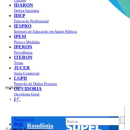
Cultura
IDARON
Defesa Sanitária
IDEP
Educação Profissional
IESPRO
Instituto de Educação em Saúde Pública
IPEM
Pesos e Medidas
IPERON
Previdência
ITERON
Terras
JUCER
Junta Comercial
LGPD
Proteção de Dados Pessoais
09/08/2026
OUVIDORIA
Ouvidoria-Geral
Portal do Governo do
Estado de Rondônia
PC
Governo
de
Polícia Civil
PGE
Rondônia
Licitação Emergencial:
Procuradoria Geral