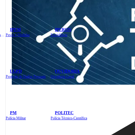
IPEM
IPERON
Instituto de Educação em Saúde Pública
Pesos e Medidas
Previdência
LGPD
OUVIDORIA
Proteção de Dados Pessoais
Ouvidoria-Geral
PM
POLITEC
Polícia Militar
Polícia Técnico-Científica