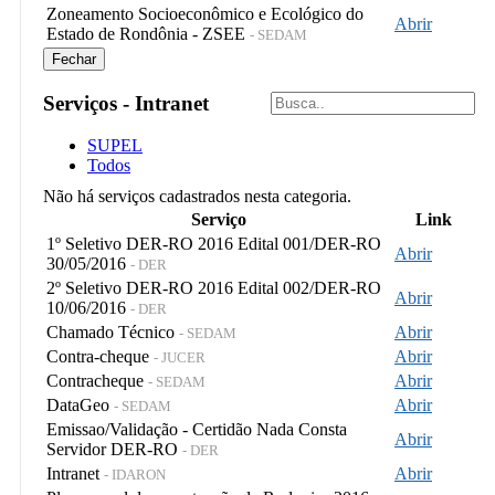
Zoneamento Socioeconômico e Ecológico do
Abrir
Estado de Rondônia - ZSEE
- SEDAM
Fechar
Serviços - Intranet
SUPEL
Todos
Não há serviços cadastrados nesta categoria.
Serviço
Link
1º Seletivo DER-RO 2016 Edital 001/DER-RO
Abrir
30/05/2016
- DER
2º Seletivo DER-RO 2016 Edital 002/DER-RO
Abrir
10/06/2016
- DER
Chamado Técnico
Abrir
- SEDAM
Contra-cheque
Abrir
- JUCER
Contracheque
Abrir
- SEDAM
DataGeo
Abrir
- SEDAM
Emissao/Validação - Certidão Nada Consta
Abrir
Servidor DER-RO
- DER
Intranet
Abrir
- IDARON