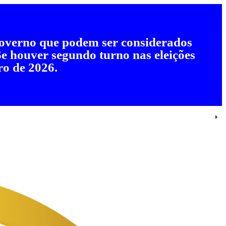
 governo que podem ser considerados
 Se houver segundo turno nas eleições
ro de 2026.