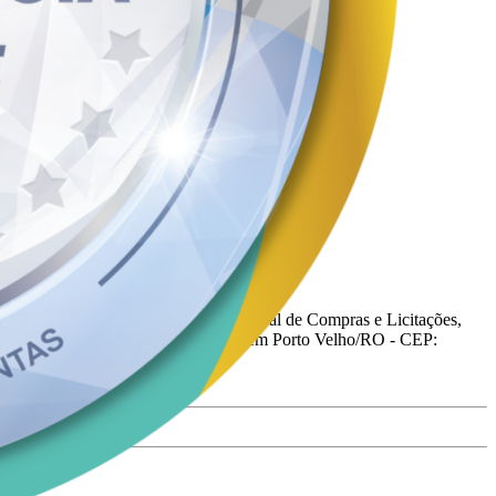
esignados, na Superintendência Estadual de Compras e Licitações,
, Avenida Farquar – Bairro: Pedrinhas, em Porto Velho/RO - CEP: