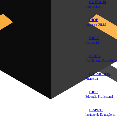
COVID-19
Coronavírus
DIOF
Imprensa Oficial
DRPC
Cerimonial
FEASE
Atendimento Socioeducat
FHEMERON
Fhemeron
IDEP
Educação Profissional
IESPRO