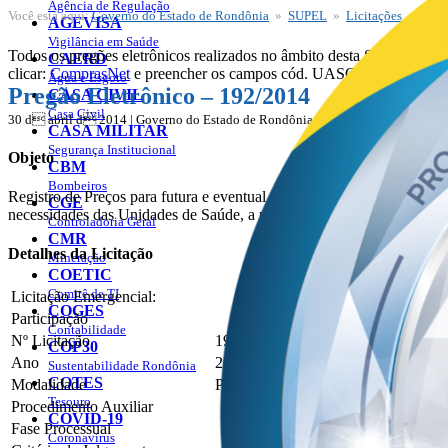
Agência de Regulação
Você está aqui:
Governo do Estado de Rondônia
»
SUPEL
»
Licitações
SUPEL
AGEVISA
Licitações
Vigilância em Saúde
Todos os pregões eletrônicos realizados no âmbito desta SUPEL são r
Publicações
CAERD
clicar:
ComprasNet
e preencher os campos cód. UASG: 925373 e Núm
Água e Esgoto
Pregão Eletrônico – 192/2014
CASA CIVIL
Casa Civil
30 d abril d 2014 | Governo do Estado de Rondônia
CASA MILITAR
Segurança Institucional
Objeto
CBM
Bombeiros
Registro de Preços para futura e eventual aquisição de material de con
CGE
necessidades das Unidades de Saúde, a pedido da Secretaria de Es
Controladoria Geral
CMR
Detalhes da Licitação
Mineração
COETIC
Comitê de TI
Licitação Emergencial:
COGES
Participação
Contabilidade
Nº Licitação
192
COP30
Ano
2014
Sustentabilidade Rondônia
COTES
Modalidade
Pregão
Tesouro
Procedimento Auxiliar
COVID-19
Fase Processual
Coronavírus