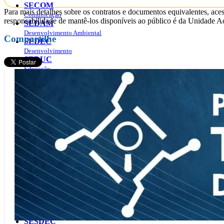
SECOM
Para mais detalhes sobre os contratos e documentos equivalentes, ace
Comunicação
responsabilidade de mantê-los disponíveis ao público é da Unidade Ad
SEDAM
Desenvolvimento Ambiental
Compartilhe
SEDEC
Desenvolvimento
SEDUC
Educação
SEFIN
Finanças
SEGEP
Administração e Recursos Humanos
SEJUCEL
Esporte, Cultura e Lazer
SEJUS
Justiça
SEOSP
Obras e Serviços Públicos
SEPAT
Patrimônio
SEPOG
Planejamento, Orçamento e Gestão
SESAU
Saúde
SESDEC