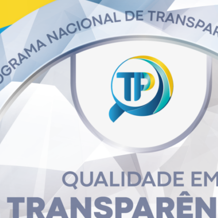
ealizados pelo site
https://cnetmobile.estaleiro.serpro.gov.br/comprasn
ero Pregão no formato [número e ano], p.ex.: 900XX
sumo (pulseira para identificação, sonda gástrica, sonda endotraqueal, 
tado da Saúde – SESAU/RO.