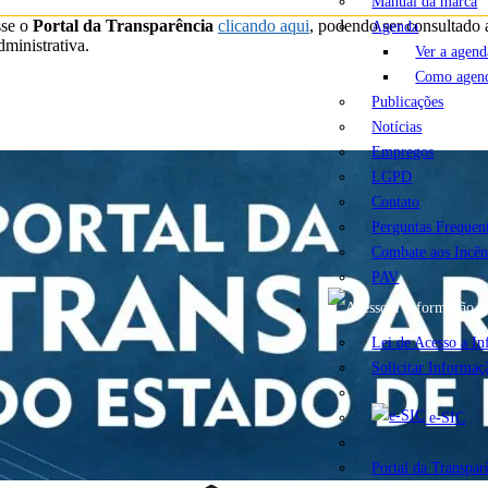
Manual da marca
sse o
Portal da Transparência
clicando aqui
, podendo ser consultado
Agenda
ministrativa.
Ver a agend
Como agen
Publicações
Notícias
Empregos
LGPD
Contato
Perguntas Frequen
Combate aos Incên
PAV
A
Lei de Acesso a I
Solicitar Informaç
e-SIC
Portal da Transpar