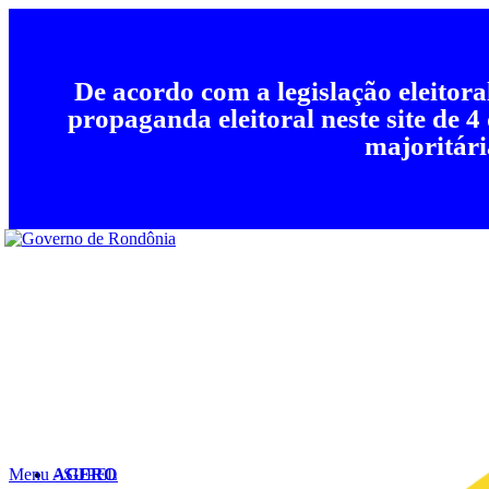
De acordo com a legislação eleitor
propaganda eleitoral neste site de 4
majoritári
Menu - SUPEL
AGERO