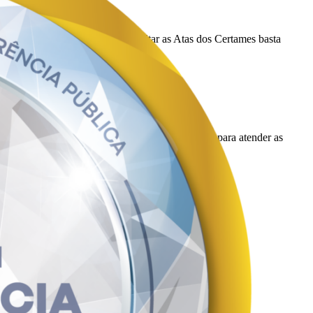
et-web/public/compras
. Para consultar as Atas dos Certames basta
entre outros), por um período de 12 (doze) meses, para atender as