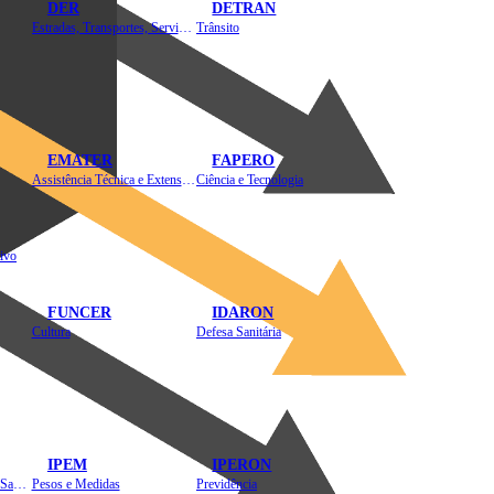
DER
DETRAN
Estradas, Transportes, Serviços Públicos
Trânsito
EMATER
FAPERO
Assistência Técnica e Extensão Rural
Ciência e Tecnologia
ivo
FUNCER
IDARON
Cultura
Defesa Sanitária
IPEM
IPERON
Instituto de Educação em Saúde Pública
Pesos e Medidas
Previdência