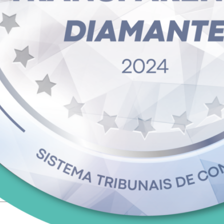
os sobre o certame serão prestados pelo Pregoeiro e Equipe de Apoio d
vo Palácio Rio Madeira – Edifício Jamari (curvo à direita), no 1° piso
16-5318.
EN
DAS.-Com-aviso-de-adiamento.zip