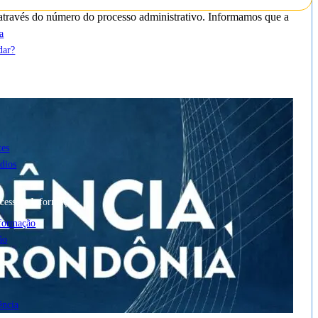
 através do número do processo administrativo. Informamos que a
a
dar?
tes
dios
cesso à Informação
nformação
ão
ência