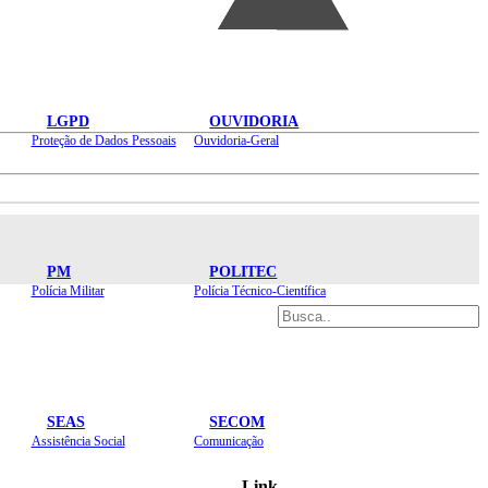
LGPD
OUVIDORIA
Proteção de Dados Pessoais
Ouvidoria-Geral
PM
POLITEC
Polícia Militar
Polícia Técnico-Científica
SEAS
SECOM
Assistência Social
Comunicação
Link