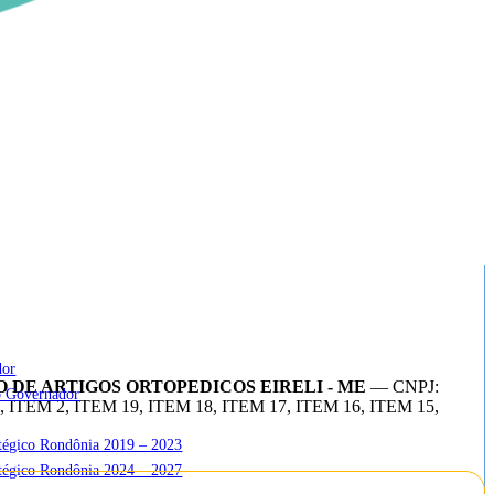
dor
 DE ARTIGOS ORTOPEDICOS EIRELI - ME
— CNPJ:
o Governador
0, ITEM 2, ITEM 19, ITEM 18, ITEM 17, ITEM 16, ITEM 15,
atégico Rondônia 2019 – 2023
atégico Rondônia 2024 – 2027