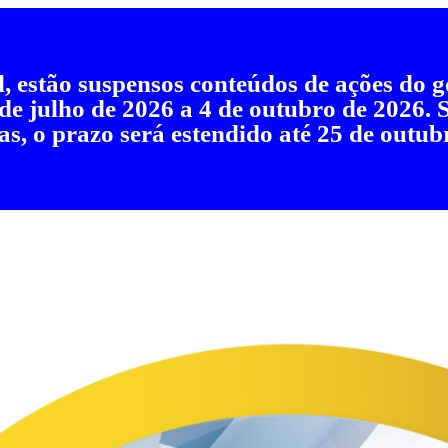
al, estão suspensos conteúdos de ações do
 de julho de 2026 a 4 de outubro de 2026.
as, o prazo será estendido até 25 de outub