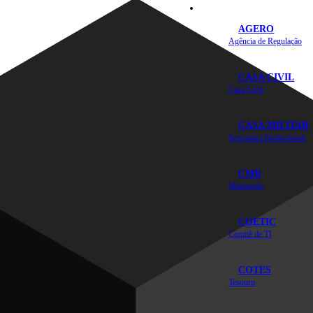
Secretarias e Órgãos
AGERO
Agência de Regulação
CASA CIVIL
Casa Civil
CASA MILITAR
Segurança Institucional
CMR
Mineração
COETIC
Comitê de TI
COTES
Tesouro