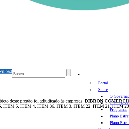
wnload
Portal
Portal
Sobre
O Governa
jeto deste pregão foi adjudicado às empresas:
DIBRON COMERCIO
Gabinete d
M 6, ITEM 5, ITEM 4, ITEM 36, ITEM 3, ITEM 22, ITEM 21, ITEM 2
Programas
Plano Estr
Plano Estr