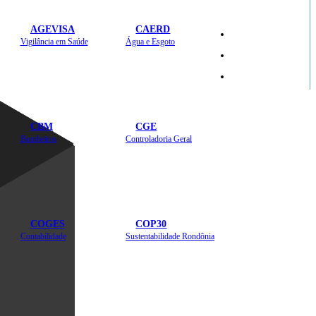
AGEVISA
CAERD
Mapa do Site
Vigilância em Saúde
Água e Esgoto
Sites
CBM
CGE
Bombeiros
Controladoria Geral
COGES
COP30
Contabilidade
Sustentabilidade Rondônia