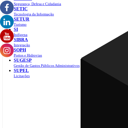
Segurança, Defesa e Cidadania
SETIC
Tecnologia da Informação
SETUR
Turismo
SI
Indígena
SIBRA
Integração
SOPH
Portos e Hidrovias
SUGESP
Gestão de Gastos Públicos Administrativos
SUPEL
Licitações