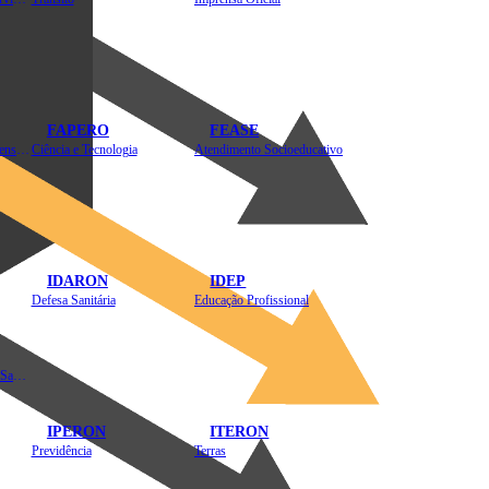
FAPERO
FEASE
Assistência Técnica e Extensão Rural
Ciência e Tecnologia
Atendimento Socioeducativo
IDARON
IDEP
Defesa Sanitária
Educação Profissional
Instituto de Educação em Saúde Pública
IPERON
ITERON
Previdência
Terras