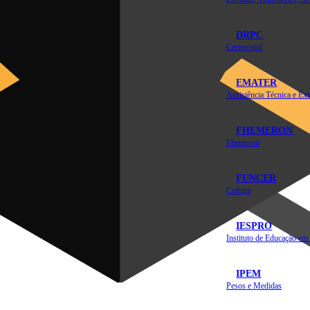
DRPC
Cerimonial
EMATER
FHEMERON
Fhemeron
FUNCER
Cultura
IESPRO
IPEM
Pesos e Medidas