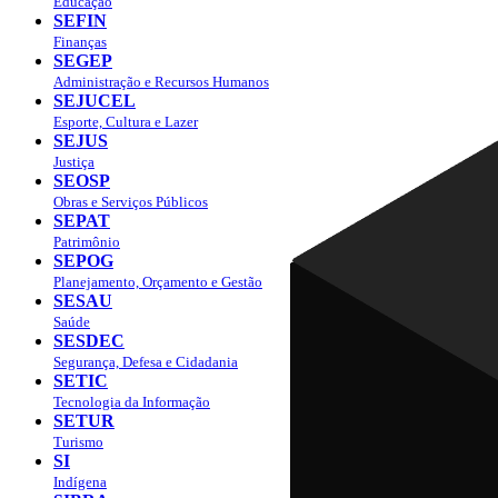
Educação
SEFIN
Finanças
SEGEP
Administração e Recursos Humanos
SEJUCEL
Esporte, Cultura e Lazer
SEJUS
Justiça
SEOSP
Obras e Serviços Públicos
SEPAT
Patrimônio
SEPOG
Planejamento, Orçamento e Gestão
SESAU
Saúde
SESDEC
Segurança, Defesa e Cidadania
SETIC
Tecnologia da Informação
SETUR
Turismo
SI
Indígena