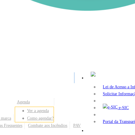
A
Lei de Acesso a I
Solicitar Informaç
Agenda
e-SIC
Ver a agenda
 marca
Como agendar?
Portal da Transpar
as Frequentes
Combate aos Incêndios
PAV
Secretarias e Órgãos