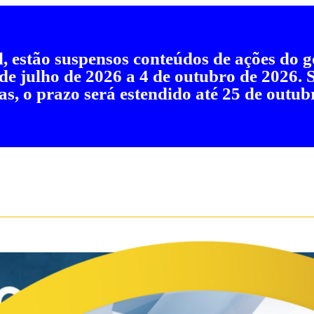
al, estão suspensos conteúdos de ações do
 de julho de 2026 a 4 de outubro de 2026.
as, o prazo será estendido até 25 de outub