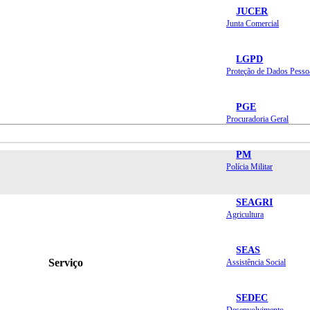
JUCER
Junta Comercial
LGPD
Proteção de Dados Pesso
PGE
Procuradoria Geral
PM
Polícia Militar
SEAGRI
Agricultura
SEAS
Serviço
Assistência Social
SEDEC
Desenvolvimento