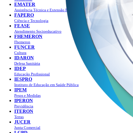
EMATER
Assistência Técnica e Extensão Rural
FAPERO
Ciência e Tecnologia
FEASE
Atendimento Socioeducativo
FHEMERON
Fhemeron
FUNCER
Cultura
IDARON
Defesa Sanitária
IDEP
Educação Profissional
IESPRO
Instituto de Educação em Saúde Pública
IPEM
Pesos e Medidas
IPERON
Previdência
ITERON
Terras
JUCER
Junta Comercial
LGPD