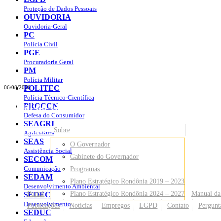
Proteção de Dados Pessoais
OUVIDORIA
Ouvidoria-Geral
PC
Polícia Civil
PGE
Procuradoria Geral
PM
Polícia Militar
POLITEC
06/08/2026
Polícia Técnico-Científica
Portal do Governo do
Estado de Rondônia
PROCON
Defesa do Consumidor
SEAGRI
Governo
de Rondônia
Sobre
Agricultura
SEAS
O Governador
Assistência Social
Gabinete do Governador
SECOM
Comunicação
Programas
SEDAM
Plano Estratégico Rondônia 2019 – 2023
Desenvolvimento Ambiental
Portal
Plano Estratégico Rondônia 2024 – 2027
Manual da
SEDEC
Desenvolvimento
Publicações
Notícias
Empregos
LGPD
Contato
Pergunt
SEDUC