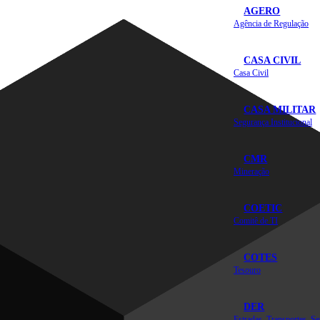
AGERO
Agência de Regulação
CASA CIVIL
Casa Civil
CASA MILITAR
Segurança Institucional
CMR
Mineração
COETIC
Comitê de TI
COTES
Tesouro
DER