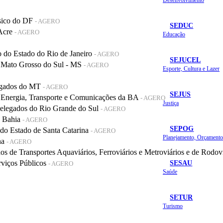
sico do DF
- AGERO
SEDUC
 Acre
- AGERO
Educação
do Estado do Rio de Janeiro
- AGERO
SEJUCEL
 Mato Grosso do Sul - MS
- AGERO
Esporte, Cultura e Lazer
legados do MT
- AGERO
SEJUS
 Energia, Transporte e Comunicações da BA
- AGERO
Justiça
elegados do Rio Grande do Sul
- AGERO
a Bahia
- AGERO
SEPOG
o Estado de Santa Catarina
- AGERO
na
- AGERO
de Transportes Aquaviários, Ferroviários e Metroviários e de Rodov
SESAU
rviços Públicos
- AGERO
Saúde
SETUR
Turismo