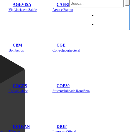
AGEVISA
CAERD
Mapa do Site
Vigilância em Saúde
Água e Esgoto
Sites
CBM
CGE
Bombeiros
Controladoria Geral
COGES
COP30
Contabilidade
Sustentabilidade Rondônia
DETRAN
DIOF
Estradas, Transportes, Serviços Públicos
Trânsito
Imprensa Oficial