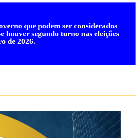
 governo que podem ser considerados
 Se houver segundo turno nas eleições
ro de 2026.