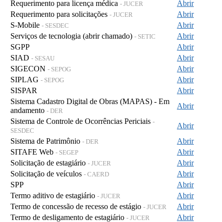
Requerimento para licença médica
Abrir
- JUCER
Requerimento para solicitações
Abrir
- JUCER
S-Mobile
Abrir
- SESDEC
Serviços de tecnologia (abrir chamado)
Abrir
- SETIC
SGPP
Abrir
SIAD
Abrir
- SESAU
SIGECON
Abrir
- SEPOG
SIPLAG
Abrir
- SEPOG
SISPAR
Abrir
Sistema Cadastro Digital de Obras (MAPAS) - Em
Abrir
andamento
- DER
Sistema de Controle de Ocorrências Periciais
-
Abrir
SESDEC
Sistema de Patrimônio
Abrir
- DER
SITAFE Web
Abrir
- SEGEP
Solicitação de estagiário
Abrir
- JUCER
Solicitação de veículos
Abrir
- CAERD
SPP
Abrir
Termo aditivo de estagiário
Abrir
- JUCER
Termo de concessão de recesso de estágio
Abrir
- JUCER
Termo de desligamento de estagiário
Abrir
- JUCER