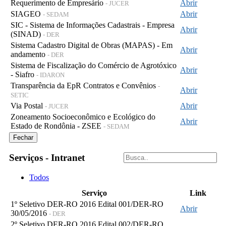
Requerimento de Empresário
Abrir
- JUCER
SIAGEO
Abrir
- SEDAM
SIC - Sistema de Informações Cadastrais - Empresa
Abrir
(SINAD)
- DER
Sistema Cadastro Digital de Obras (MAPAS) - Em
Abrir
andamento
- DER
Sistema de Fiscalização do Comércio de Agrotóxico
Abrir
- Siafro
- IDARON
Transparência da EpR Contratos e Convênios
-
Abrir
SETIC
Via Postal
Abrir
- JUCER
Zoneamento Socioeconômico e Ecológico do
Abrir
Estado de Rondônia - ZSEE
- SEDAM
Fechar
Serviços - Intranet
Todos
Serviço
Link
1º Seletivo DER-RO 2016 Edital 001/DER-RO
Abrir
30/05/2016
- DER
2º Seletivo DER-RO 2016 Edital 002/DER-RO