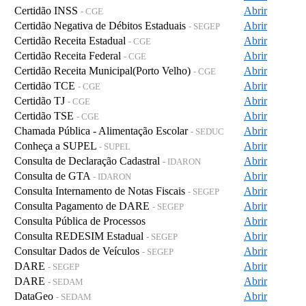
Certidão INSS
Abrir
- CGE
Certidão Negativa de Débitos Estaduais
Abrir
- SEGEP
Certidão Receita Estadual
Abrir
- CGE
Certidão Receita Federal
Abrir
- CGE
Certidão Receita Municipal(Porto Velho)
Abrir
- CGE
Certidão TCE
Abrir
- CGE
Certidão TJ
Abrir
- CGE
Certidão TSE
Abrir
- CGE
Chamada Pública - Alimentação Escolar
Abrir
- SEDUC
Conheça a SUPEL
Abrir
- SUPEL
Consulta de Declaração Cadastral
Abrir
- IDARON
Consulta de GTA
Abrir
- IDARON
Consulta Internamento de Notas Fiscais
Abrir
- SEGEP
Consulta Pagamento de DARE
Abrir
- SEGEP
Consulta Pública de Processos
Abrir
Consulta REDESIM Estadual
Abrir
- SEGEP
Consultar Dados de Veículos
Abrir
- SEGEP
DARE
Abrir
- SEGEP
DARE
Abrir
- SEDAM
DataGeo
Abrir
- SEDAM