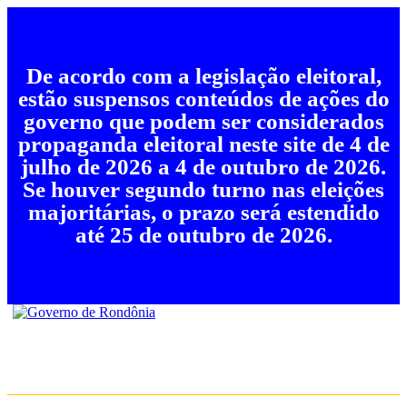
De acordo com a legislação eleitoral,
estão suspensos conteúdos de ações do
governo que podem ser considerados
propaganda eleitoral neste site de 4 de
julho de 2026 a 4 de outubro de 2026.
Se houver segundo turno nas eleições
majoritárias, o prazo será estendido
até 25 de outubro de 2026.