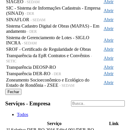
SIAGEO
Abrir
- SEDAM
SIC - Sistema de Informações Cadastrais - Empresa
Abrir
(SINAD)
- DER
SINAFLOR
Abrir
- SEDAM
Sistema Cadastro Digital de Obras (MAPAS) - Em
Abrir
andamento
- DER
Sistema de Gerenciamento de Lotes - SIGLO
Abrir
INCRA
- SEDAM
SROF - Certificado de Regularidade de Obras
Abrir
Transparência da EpR Contratos e Convênios
-
Abrir
SETIC
Transparência DEOSP-RO
Abrir
Transparência DER-RO
Abrir
- DER
Zoneamento Socioeconômico e Ecológico do
Abrir
Estado de Rondônia - ZSEE
- SEDAM
Fechar
Serviços - Empresa
Todos
Serviço
Link
1º Seletivo DER-RO 2016 Edital 001/DER-RO