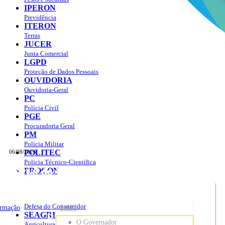
IPERON
Previdência
ITERON
Terras
JUCER
Junta Comercial
LGPD
Proteção de Dados Pessoais
OUVIDORIA
Ouvidoria-Geral
PC
Polícia Civil
PGE
Procuradoria Geral
PM
Polícia Militar
POLITEC
06/08/2026
Polícia Técnico-Científica
Portal do Governo do
Estado de Rondônia
PROCON
sso à Informação
Governo
de
Defesa do Consumidor
ormação
Sobre
SEAGRI
Rondônia
o
O Governador
Agricultura