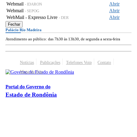
Webmail
Abrir
- IDARON
Webmail
Abrir
- SEPOG
WebMail - Expresso Livre
Abrir
- DER
Fechar
Palácio Rio Madeira
Atendimento ao público: das 7h30 às 13h30, de segunda a sexta-feira
Notícias
Publicações
Telefones Voip
Contato
Mapa do Site
Portal do Governo do
Estado de Rondônia
Palácio Rio Madeira
- Av. Farquar, 2986 - Bairro Pedrinhas
CEP 76.801-470 - Porto Velho, RO
© 2026
Governo do Estado de Rondônia
Todos os Direitos Reservados