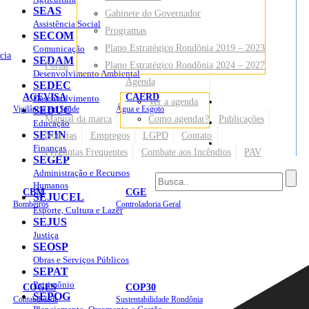
SEAS
Gabinete do Governador
Assistência Social
Programas
SECOM
Plano Estratégico Rondônia 2019 – 2023
Comunicação
cia
SEDAM
Portal
Plano Estratégico Rondônia 2024 – 2027
Desenvolvimento Ambiental
Agenda
SEDEC
AGEVISA
CAERD
Desenvolvimento
Ver a agenda
Mapa do Site
Vigilância em Saúde
SEDUC
Água e Esgoto
Manual da marca
Como agendar?
Publicações
Educação
SEFIN
Notícias
Empregos
LGPD
Contato
Sites
Finanças
Perguntas Frequentes
Combate aos Incêndios
PAV
SEGEP
Administração e Recursos
Humanos
CBM
CGE
SEJUCEL
Bombeiros
Controladoria Geral
Esporte, Cultura e Lazer
SEJUS
Justiça
SEOSP
Obras e Serviços Públicos
SEPAT
Patrimônio
COGES
COP30
SEPOG
Contabilidade
Sustentabilidade Rondônia