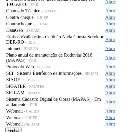
Abrir
10/06/2016
- DER
Chamado Técnico
Abrir
- SEDAM
Contra-cheque
Abrir
- JUCER
Contracheque
Abrir
- SEDAM
DataGeo
Abrir
- SEDAM
Emissao/Validação - Certidão Nada Consta Servidor
Abrir
DER-RO
- DER
Intranet
Abrir
- IDARON
Plano anual de manutenção de Rodovias 2016
Abrir
(MAPAS)
- DER
Protocolo Web
Abrir
- SEDAM
SEI - Sistema Eletrônico de Informações
Abrir
- SEDAM
SIAOF
Abrir
- SEPOG
SIGATER
Abrir
- EMATER
SIGLAM
Abrir
- SEDAM
Sistema Cadastro Digital de Obras (MAPAS) - Em
Abrir
andamento
- DER
Webmail
Abrir
- CAERD
Webmail
Abrir
- JUCER
Webmail
Abrir
- SEDAM
Fechar