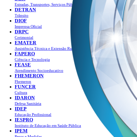
Estradas, Transportes, Serviços Públicos
DETRAN
Trânsito
DIOF
Imprensa Oficial
DRPC
Cerimonial
EMATER
Assistência Técnica e Extensão Rural
FAPERO
Ciência e Tecnologia
FEASE
Atendimento Socioeducativo
FHEMERON
Fhemeron
FUNCER
Cultura
IDARON
Defesa Sanitária
IDEP
Educação Profissional
IESPRO
Instituto de Educação em Saúde Pública
IPEM
Pesos e Medidas