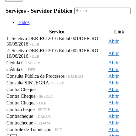
Serviços - Servidor Público
Todos
Serviço
Link
1º Seletivo DER-RO 2016 Edital 001/DER-RO
Abrir
30/05/2016
- DER
2º Seletivo DER-RO 2016 Edital 002/DER-RO
Abrir
10/06/2016
- DER
Cédula C
Abrir
- SEGEP
Cédula C
Abrir
- DER
Consulta Pública de Processos
Abrir
- IDARON
Consulta SINTEGRA
Abrir
- SEGEP
Contra Cheque
Abrir
Contra Cheque
Abrir
- SESDEC
Contra Cheque
Abrir
- DER
Contra-cheque
Abrir
- SEGEP
Contracheque
Abrir
- IDARON
Contracheque
Abrir
- SEDAM
Controle de Tramitação
Abrir
- PGE