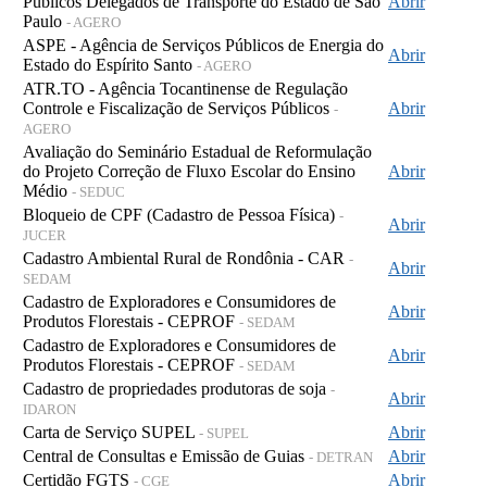
Públicos Delegados de Transporte do Estado de São
Abrir
Paulo
- AGERO
ASPE - Agência de Serviços Públicos de Energia do
Abrir
Estado do Espírito Santo
- AGERO
ATR.TO - Agência Tocantinense de Regulação
Controle e Fiscalização de Serviços Públicos
Abrir
-
AGERO
Avaliação do Seminário Estadual de Reformulação
do Projeto Correção de Fluxo Escolar do Ensino
Abrir
Médio
- SEDUC
Bloqueio de CPF (Cadastro de Pessoa Física)
-
Abrir
JUCER
Cadastro Ambiental Rural de Rondônia - CAR
-
Abrir
SEDAM
Cadastro de Exploradores e Consumidores de
Abrir
Produtos Florestais - CEPROF
- SEDAM
Cadastro de Exploradores e Consumidores de
Abrir
Produtos Florestais - CEPROF
- SEDAM
Cadastro de propriedades produtoras de soja
-
Abrir
IDARON
Carta de Serviço SUPEL
Abrir
- SUPEL
Central de Consultas e Emissão de Guias
Abrir
- DETRAN
Certidão FGTS
Abrir
- CGE