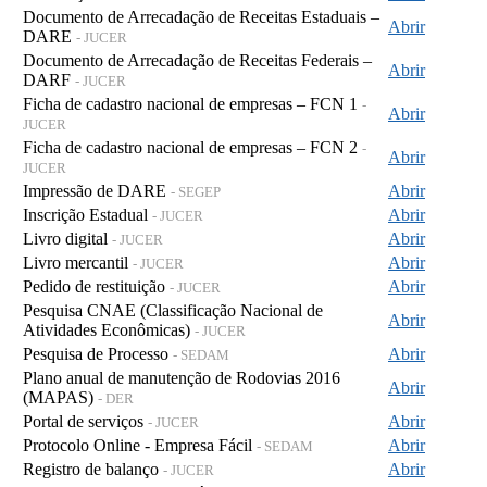
Documento de Arrecadação de Receitas Estaduais –
Abrir
DARE
- JUCER
Documento de Arrecadação de Receitas Federais –
Abrir
DARF
- JUCER
Ficha de cadastro nacional de empresas – FCN 1
-
Abrir
JUCER
Ficha de cadastro nacional de empresas – FCN 2
-
Abrir
JUCER
Impressão de DARE
Abrir
- SEGEP
Inscrição Estadual
Abrir
- JUCER
Livro digital
Abrir
- JUCER
Livro mercantil
Abrir
- JUCER
Pedido de restituição
Abrir
- JUCER
Pesquisa CNAE (Classificação Nacional de
Abrir
Atividades Econômicas)
- JUCER
Pesquisa de Processo
Abrir
- SEDAM
Plano anual de manutenção de Rodovias 2016
Abrir
(MAPAS)
- DER
Portal de serviços
Abrir
- JUCER
Protocolo Online - Empresa Fácil
Abrir
- SEDAM
Registro de balanço
Abrir
- JUCER