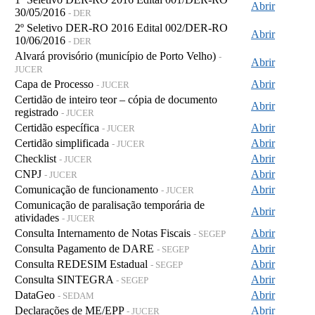
Abrir
30/05/2016
- DER
2º Seletivo DER-RO 2016 Edital 002/DER-RO
Abrir
10/06/2016
- DER
Alvará provisório (município de Porto Velho)
-
Abrir
JUCER
Capa de Processo
Abrir
- JUCER
Certidão de inteiro teor – cópia de documento
Abrir
registrado
- JUCER
Certidão específica
Abrir
- JUCER
Certidão simplificada
Abrir
- JUCER
Checklist
Abrir
- JUCER
CNPJ
Abrir
- JUCER
Comunicação de funcionamento
Abrir
- JUCER
Comunicação de paralisação temporária de
Abrir
atividades
- JUCER
Consulta Internamento de Notas Fiscais
Abrir
- SEGEP
Consulta Pagamento de DARE
Abrir
- SEGEP
Consulta REDESIM Estadual
Abrir
- SEGEP
Consulta SINTEGRA
Abrir
- SEGEP
DataGeo
Abrir
- SEDAM
Declarações de ME/EPP
Abrir
- JUCER