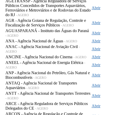
AGETRANSP - Agência Reguladora de Serviços
Públicos Concedidos de Transportes Aquaviários,
Abrir
Ferroviários e Metroviários e de Rodovias do Estado
do RJ
- AGERO
AGR - Agência Goiana de Regulação, Controle e
Abrir
Fiscalização de Serviços Públicos
- AGERO
AGUASPARANÁ - Instituto das Águas do Paraná
Abrir
- AGERO
ANA - Agência Nacional de Águas
Abrir
- AGERO
ANAC - Agência Nacional de Aviação Civil
-
Abrir
AGERO
ANCINE - Agência Nacional do Cinema
Abrir
- AGERO
ANEEL - Agência Nacional de Energia Elétrica
-
Abrir
AGERO
ANP - Agência Nacional do Petróleo, Gás Natural e
Abrir
Biocombustíveis
- AGERO
ANTAQ - Agência Nacional de Transportes
Abrir
Aquaviários
- AGERO
ANTT - Agência Nacional de Transportes Terrestres
Abrir
- AGERO
ARCE - Agência Reguladora de Serviços Públicos
Abrir
Delegados do CE
- AGERO
ARCON - Agência de Regulação e Controle de