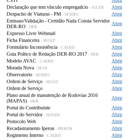
CSTI
Abrir
Declaração que tem vínculo empregatício
Abrir
- JUCER
Despacho de Viaturas - PM
Abrir
- SESDEC
Emissao/Validação - Certidão Nada Consta Servidor
Abrir
DER-RO
- DER
Expresso Livre Webmail
Abrir
Ficha Financeira
Abrir
- SEGEP
Formulário Inconsistência
Abrir
- CAERD
Guia Prático de Redação DER-RO 2017
Abrir
- DER
Modelo AVAC
Abrir
- CAERD
Morada Nova
Abrir
- SEAS
Observatorio
Abrir
- SESDEC
Ordem de Serviço
Abrir
- SESAU
Ordem de Serviço
Abrir
Plano anual de manutenção de Rodovias 2016
Abrir
(MAPAS)
- DER
Portal do Contribuinte
Abrir
Portal do Servidor
Abrir
- SEDAM
Protocolo Web
Abrir
Recadastramento Iperon
Abrir
- IPERON
Regimento Interno
Abrir
- CAERD