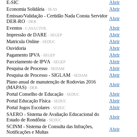
E-SIC
Abrir
Economia Solidária
Abrir
- SEAS
Emissao/Validação - Certidão Nada Consta Servidor
Abrir
DER-RO
- DER
Eventos
Abrir
- CASA CIVIL
Impressão de DARE
Abrir
- SEGEP
Matricula Online
Abrir
- SEDUC
Ouvidoria
Abrir
Pagamento IPVA
Abrir
- SEGEP
Parcelamento de IPVA
Abrir
- SEGEP
Pesquisa de Processo
Abrir
- SEDAM
Pesquisa de Processo - SIGLAM
Abrir
- SEDAM
Plano anual de manutenção de Rodovias 2016
Abrir
(MAPAS)
- DER
Portal Conselho de Educação
Abrir
- SEDUC
Portal Educação Física
Abrir
- SEDUC
Portal Jogos Escolares
Abrir
- SEDUC
SAERO - Sistema de Avaliação Educacional do
Abrir
Estado de Rondônia
- SEDUC
SCINM - Sistema de Consulta das Infrações,
Abrir
Notificações e Multas