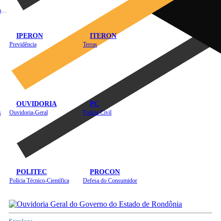
Instituto de Educação em Saúde Pública
IPERON
ITERON
Previdência
Terras
OUVIDORIA
PC
s
Ouvidoria-Geral
Polícia Civil
POLITEC
PROCON
Polícia Técnico-Científica
Defesa do Consumidor