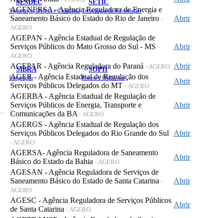
SESDEC
SETIC
AGENERSA - Agência Reguladora de Energia e
Segurança, Defesa e Cidadania
Tecnologia da Informação
Saneamento Básico do Estado do Rio de Janeiro
Abrir
-
AGERO
AGEPAN - Agência Estadual de Regulação de
Serviços Públicos do Mato Grosso do Sul - MS
Abrir
-
AGERO
AGEPAR - Agência Reguladora do Paraná
Abrir
- AGERO
SIBRA
SOPH
AGER - Agência Estadual de Regulação dos
Integração
Portos e Hidrovias
Abrir
Serviços Públicos Delegados do MT
- AGERO
AGERBA - Agência Estadual de Regulação de
Serviços Públicos de Energia, Transporte e
Abrir
 de Gastos Públicos Administrativos
Comunicações da BA
- AGERO
AGERGS - Agência Estadual de Regulação dos
Serviços Públicos Delegados do Rio Grande do Sul
Abrir
- AGERO
AGERSA- Agência Reguladora de Saneamento
Abrir
Básico do Estado da Bahia
- AGERO
AGESAN - Agência Reguladora de Serviços de
Saneamento Básico do Estado de Santa Catarina
Abrir
-
AGERO
AGESC - Agência Reguladora de Serviços Públicos
Abrir
de Santa Catarina
- AGERO