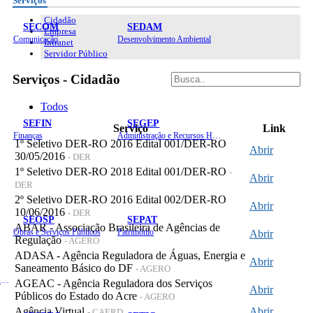
Serviços
Cidadão
SECOM
SEDAM
Empresa
Comunicação
Desenvolvimento Ambiental
Intranet
Servidor Público
Serviços - Cidadão
Todos
SEFIN
SEGEP
Serviço
Link
Finanças
Administração e Recursos Humanos
1º Seletivo DER-RO 2016 Edital 001/DER-RO
Abrir
30/05/2016
- DER
1º Seletivo DER-RO 2018 Edital 001/DER-RO
-
Abrir
DER
2º Seletivo DER-RO 2016 Edital 002/DER-RO
Abrir
10/06/2016
- DER
SEOSP
SEPAT
ABAR - Associação Brasileira de Agências de
Obras e Serviços Públicos
Patrimônio
Abrir
Regulação
- AGERO
ADASA - Agência Reguladora de Águas, Energia e
Abrir
Saneamento Básico do DF
- AGERO
Planejamento, Orçamento e Gestão
AGEAC - Agência Reguladora dos Serviços
Abrir
Públicos do Estado do Acre
- AGERO
Agência Virtual
Abrir
- CAERD