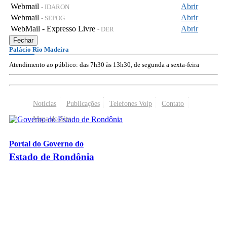
Webmail
Abrir
- IDARON
Webmail
Abrir
- SEPOG
WebMail - Expresso Livre
Abrir
- DER
Fechar
Palácio Rio Madeira
Atendimento ao público: das 7h30 às 13h30, de segunda a sexta-feira
Notícias
Publicações
Telefones Voip
Contato
Mapa do Site
Portal do Governo do
Estado de Rondônia
Palácio Rio Madeira
- Av. Farquar, 2986 - Bairro Pedrinhas
CEP 76.801-470 - Porto Velho, RO
© 2026
Governo do Estado de Rondônia
Todos os Direitos Reservados