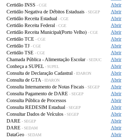
Certidão INSS
Abrir
- CGE
Certidão Negativa de Débitos Estaduais
Abrir
- SEGEP
Certidão Receita Estadual
Abrir
- CGE
Certidão Receita Federal
Abrir
- CGE
Certidão Receita Municipal(Porto Velho)
Abrir
- CGE
Certidão TCE
Abrir
- CGE
Certidão TJ
Abrir
- CGE
Certidão TSE
Abrir
- CGE
Chamada Pública - Alimentação Escolar
Abrir
- SEDUC
Conheça a SUPEL
Abrir
- SUPEL
Consulta de Declaração Cadastral
Abrir
- IDARON
Consulta de GTA
Abrir
- IDARON
Consulta Internamento de Notas Fiscais
Abrir
- SEGEP
Consulta Pagamento de DARE
Abrir
- SEGEP
Consulta Pública de Processos
Abrir
Consulta REDESIM Estadual
Abrir
- SEGEP
Consultar Dados de Veículos
Abrir
- SEGEP
DARE
Abrir
- SEGEP
DARE
Abrir
- SEDAM
DataGeo
Abrir
- SEDAM