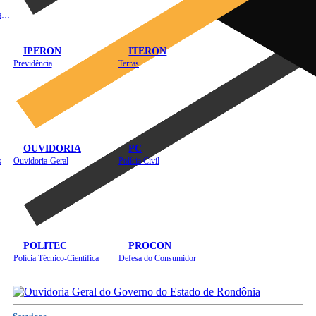
Instituto de Educação em Saúde Pública
IPERON
ITERON
Previdência
Terras
OUVIDORIA
PC
s
Ouvidoria-Geral
Polícia Civil
POLITEC
PROCON
Polícia Técnico-Científica
Defesa do Consumidor