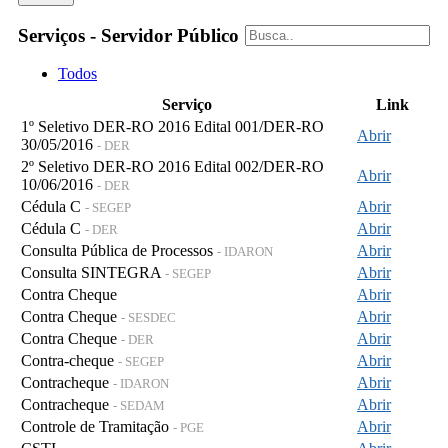
Serviços - Servidor Público
Todos
Serviço
Link
1º Seletivo DER-RO 2016 Edital 001/DER-RO
Abrir
30/05/2016
- DER
2º Seletivo DER-RO 2016 Edital 002/DER-RO
Abrir
10/06/2016
- DER
Cédula C
Abrir
- SEGEP
Cédula C
Abrir
- DER
Consulta Pública de Processos
Abrir
- IDARON
Consulta SINTEGRA
Abrir
- SEGEP
Contra Cheque
Abrir
Contra Cheque
Abrir
- SESDEC
Contra Cheque
Abrir
- DER
Contra-cheque
Abrir
- SEGEP
Contracheque
Abrir
- IDARON
Contracheque
Abrir
- SEDAM
Controle de Tramitação
Abrir
- PGE