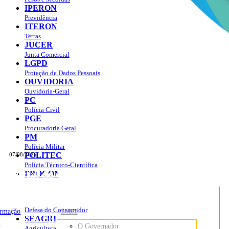
IPERON
Previdência
ITERON
Terras
JUCER
Junta Comercial
LGPD
Proteção de Dados Pessoais
OUVIDORIA
Ouvidoria-Geral
PC
Polícia Civil
PGE
Procuradoria Geral
PM
Polícia Militar
POLITEC
07/08/2026
Polícia Técnico-Científica
Portal do Governo do
Estado de Rondônia
PROCON
sso à Informação
Governo
de
Defesa do Consumidor
ormação
Sobre
SEAGRI
Rondônia
o
O Governador
Agricultura