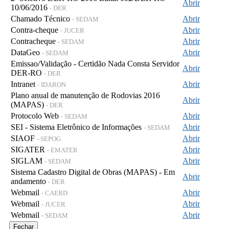
Abrir
10/06/2016
- DER
Chamado Técnico
Abrir
- SEDAM
Contra-cheque
Abrir
- JUCER
Contracheque
Abrir
- SEDAM
DataGeo
Abrir
- SEDAM
Emissao/Validação - Certidão Nada Consta Servidor
Abrir
DER-RO
- DER
Intranet
Abrir
- IDARON
Plano anual de manutenção de Rodovias 2016
Abrir
(MAPAS)
- DER
Protocolo Web
Abrir
- SEDAM
SEI - Sistema Eletrônico de Informações
Abrir
- SEDAM
SIAOF
Abrir
- SEPOG
SIGATER
Abrir
- EMATER
SIGLAM
Abrir
- SEDAM
Sistema Cadastro Digital de Obras (MAPAS) - Em
Abrir
andamento
- DER
Webmail
Abrir
- CAERD
Webmail
Abrir
- JUCER
Webmail
Abrir
- SEDAM
Fechar