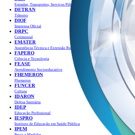
Estradas, Transportes, Serviços Públicos
DETRAN
Trânsito
DIOF
Imprensa Oficial
DRPC
Cerimonial
EMATER
Assistência Técnica e Extensão Rural
FAPERO
Ciência e Tecnologia
FEASE
Atendimento Socioeducativo
FHEMERON
Fhemeron
FUNCER
Cultura
IDARON
Defesa Sanitária
IDEP
Educação Profissional
IESPRO
Instituto de Educação em Saúde Pública
IPEM
Pesos e Medidas