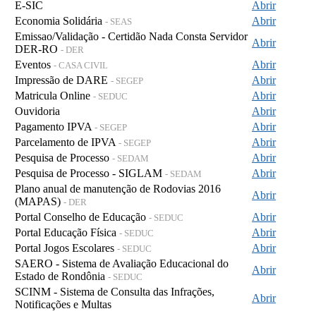
E-SIC
Abrir
Economia Solidária
Abrir
- SEAS
Emissao/Validação - Certidão Nada Consta Servidor
Abrir
DER-RO
- DER
Eventos
Abrir
- CASA CIVIL
Impressão de DARE
Abrir
- SEGEP
Matricula Online
Abrir
- SEDUC
Ouvidoria
Abrir
Pagamento IPVA
Abrir
- SEGEP
Parcelamento de IPVA
Abrir
- SEGEP
Pesquisa de Processo
Abrir
- SEDAM
Pesquisa de Processo - SIGLAM
Abrir
- SEDAM
Plano anual de manutenção de Rodovias 2016
Abrir
(MAPAS)
- DER
Portal Conselho de Educação
Abrir
- SEDUC
Portal Educação Física
Abrir
- SEDUC
Portal Jogos Escolares
Abrir
- SEDUC
SAERO - Sistema de Avaliação Educacional do
Abrir
Estado de Rondônia
- SEDUC
SCINM - Sistema de Consulta das Infrações,
Abrir
Notificações e Multas