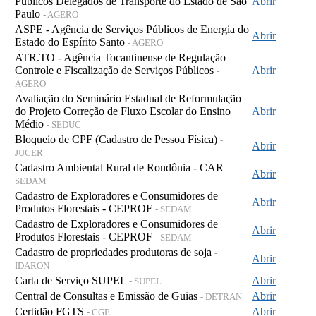
Públicos Delegados de Transporte do Estado de São
Abrir
Paulo
- AGERO
ASPE - Agência de Serviços Públicos de Energia do
Abrir
Estado do Espírito Santo
- AGERO
ATR.TO - Agência Tocantinense de Regulação
Controle e Fiscalização de Serviços Públicos
Abrir
-
AGERO
Avaliação do Seminário Estadual de Reformulação
do Projeto Correção de Fluxo Escolar do Ensino
Abrir
Médio
- SEDUC
Bloqueio de CPF (Cadastro de Pessoa Física)
-
Abrir
JUCER
Cadastro Ambiental Rural de Rondônia - CAR
-
Abrir
SEDAM
Cadastro de Exploradores e Consumidores de
Abrir
Produtos Florestais - CEPROF
- SEDAM
Cadastro de Exploradores e Consumidores de
Abrir
Produtos Florestais - CEPROF
- SEDAM
Cadastro de propriedades produtoras de soja
-
Abrir
IDARON
Carta de Serviço SUPEL
Abrir
- SUPEL
Central de Consultas e Emissão de Guias
Abrir
- DETRAN
Certidão FGTS
Abrir
- CGE