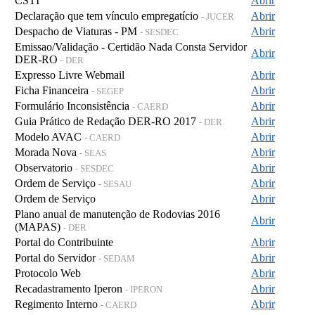
CSTI
Abrir
Declaração que tem vínculo empregatício
Abrir
- JUCER
Despacho de Viaturas - PM
Abrir
- SESDEC
Emissao/Validação - Certidão Nada Consta Servidor
Abrir
DER-RO
- DER
Expresso Livre Webmail
Abrir
Ficha Financeira
Abrir
- SEGEP
Formulário Inconsistência
Abrir
- CAERD
Guia Prático de Redação DER-RO 2017
Abrir
- DER
Modelo AVAC
Abrir
- CAERD
Morada Nova
Abrir
- SEAS
Observatorio
Abrir
- SESDEC
Ordem de Serviço
Abrir
- SESAU
Ordem de Serviço
Abrir
Plano anual de manutenção de Rodovias 2016
Abrir
(MAPAS)
- DER
Portal do Contribuinte
Abrir
Portal do Servidor
Abrir
- SEDAM
Protocolo Web
Abrir
Recadastramento Iperon
Abrir
- IPERON
Regimento Interno
Abrir
- CAERD