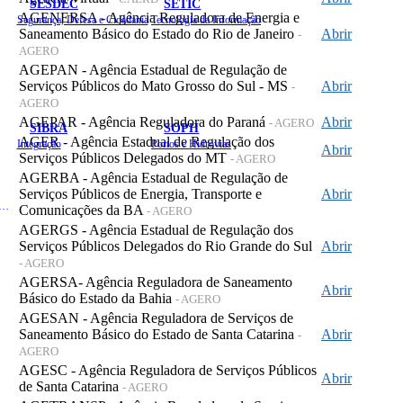
SESDEC
SETIC
AGENERSA - Agência Reguladora de Energia e
Segurança, Defesa e Cidadania
Tecnologia da Informação
Saneamento Básico do Estado do Rio de Janeiro
Abrir
-
AGERO
AGEPAN - Agência Estadual de Regulação de
Serviços Públicos do Mato Grosso do Sul - MS
Abrir
-
AGERO
AGEPAR - Agência Reguladora do Paraná
Abrir
- AGERO
SIBRA
SOPH
AGER - Agência Estadual de Regulação dos
Integração
Portos e Hidrovias
Abrir
Serviços Públicos Delegados do MT
- AGERO
AGERBA - Agência Estadual de Regulação de
Serviços Públicos de Energia, Transporte e
Abrir
 de Gastos Públicos Administrativos
Comunicações da BA
- AGERO
AGERGS - Agência Estadual de Regulação dos
Serviços Públicos Delegados do Rio Grande do Sul
Abrir
- AGERO
AGERSA- Agência Reguladora de Saneamento
Abrir
Básico do Estado da Bahia
- AGERO
AGESAN - Agência Reguladora de Serviços de
Saneamento Básico do Estado de Santa Catarina
Abrir
-
AGERO
AGESC - Agência Reguladora de Serviços Públicos
Abrir
de Santa Catarina
- AGERO