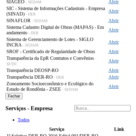
SIAGEO
Abrir
- SEDAM
SIC - Sistema de Informações Cadastrais - Empresa
Abrir
(SINAD)
- DER
SINAFLOR
Abrir
- SEDAM
Sistema Cadastro Digital de Obras (MAPAS) - Em
Abrir
andamento
- DER
Sistema de Gerenciamento de Lotes - SIGLO
Abrir
INCRA
- SEDAM
SROF - Certificado de Regularidade de Obras
Abrir
Transparência da EpR Contratos e Convênios
-
Abrir
SETIC
Transparência DEOSP-RO
Abrir
Transparência DER-RO
Abrir
- DER
Zoneamento Socioeconômico e Ecológico do
Abrir
Estado de Rondônia - ZSEE
- SEDAM
Fechar
Serviços - Empresa
Todos
Serviço
Link
1º Seletivo DER-RO 2016 Edital 001/DER-RO