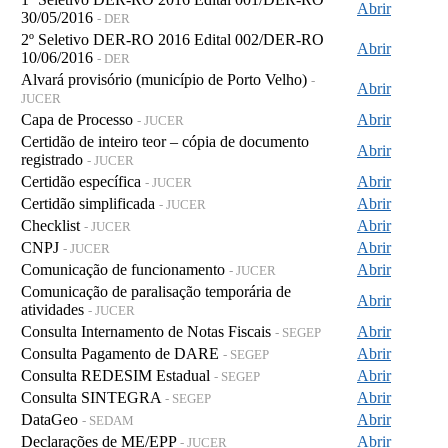
Abrir
30/05/2016
- DER
2º Seletivo DER-RO 2016 Edital 002/DER-RO
Abrir
10/06/2016
- DER
Alvará provisório (município de Porto Velho)
-
Abrir
JUCER
Capa de Processo
Abrir
- JUCER
Certidão de inteiro teor – cópia de documento
Abrir
registrado
- JUCER
Certidão específica
Abrir
- JUCER
Certidão simplificada
Abrir
- JUCER
Checklist
Abrir
- JUCER
CNPJ
Abrir
- JUCER
Comunicação de funcionamento
Abrir
- JUCER
Comunicação de paralisação temporária de
Abrir
atividades
- JUCER
Consulta Internamento de Notas Fiscais
Abrir
- SEGEP
Consulta Pagamento de DARE
Abrir
- SEGEP
Consulta REDESIM Estadual
Abrir
- SEGEP
Consulta SINTEGRA
Abrir
- SEGEP
DataGeo
Abrir
- SEDAM
Declarações de ME/EPP
Abrir
- JUCER