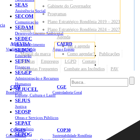
SEAS
Gabinete do Governador
Assistência Social
Programas
SECOM
Plano Estratégico Rondônia 2019 – 2023
Comunicação
cia
SEDAM
Portal
Plano Estratégico Rondônia 2024 – 2027
Desenvolvimento Ambiental
Agenda
SEDEC
AGEVISA
CAERD
Desenvolvimento
Ver a agenda
Mapa do Site
Vigilância em Saúde
SEDUC
Água e Esgoto
Manual da marca
Como agendar?
Publicações
Educação
SEFIN
Notícias
Empregos
LGPD
Contato
Sites
Finanças
Perguntas Frequentes
Combate aos Incêndios
PAV
SEGEP
Administração e Recursos
Humanos
CBM
CGE
SEJUCEL
Bombeiros
Controladoria Geral
Esporte, Cultura e Lazer
SEJUS
Justiça
SEOSP
Obras e Serviços Públicos
SEPAT
Patrimônio
COGES
COP30
SEPOG
Contabilidade
Sustentabilidade Rondônia