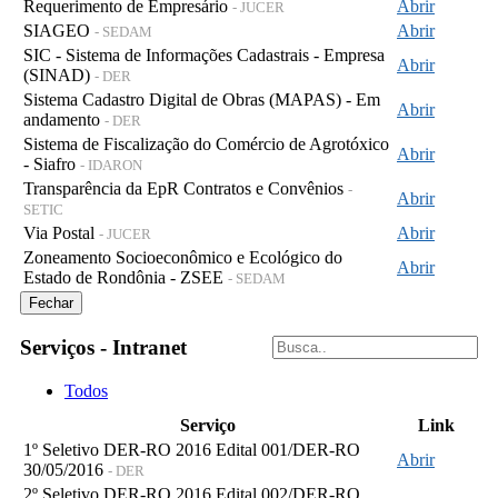
Requerimento de Empresário
Abrir
- JUCER
SIAGEO
Abrir
- SEDAM
SIC - Sistema de Informações Cadastrais - Empresa
Abrir
(SINAD)
- DER
Sistema Cadastro Digital de Obras (MAPAS) - Em
Abrir
andamento
- DER
Sistema de Fiscalização do Comércio de Agrotóxico
Abrir
- Siafro
- IDARON
Transparência da EpR Contratos e Convênios
-
Abrir
SETIC
Via Postal
Abrir
- JUCER
Zoneamento Socioeconômico e Ecológico do
Abrir
Estado de Rondônia - ZSEE
- SEDAM
Fechar
Serviços - Intranet
Todos
Serviço
Link
1º Seletivo DER-RO 2016 Edital 001/DER-RO
Abrir
30/05/2016
- DER
2º Seletivo DER-RO 2016 Edital 002/DER-RO