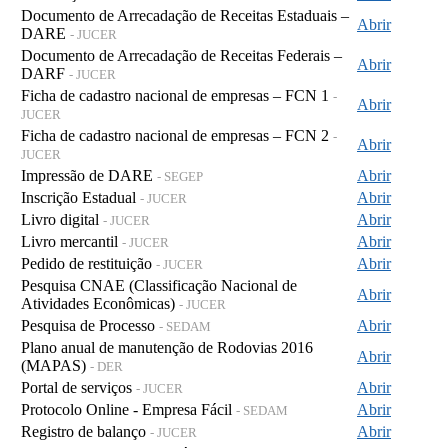
Documento de Arrecadação de Receitas Estaduais –
Abrir
DARE
- JUCER
Documento de Arrecadação de Receitas Federais –
Abrir
DARF
- JUCER
Ficha de cadastro nacional de empresas – FCN 1
-
Abrir
JUCER
Ficha de cadastro nacional de empresas – FCN 2
-
Abrir
JUCER
Impressão de DARE
Abrir
- SEGEP
Inscrição Estadual
Abrir
- JUCER
Livro digital
Abrir
- JUCER
Livro mercantil
Abrir
- JUCER
Pedido de restituição
Abrir
- JUCER
Pesquisa CNAE (Classificação Nacional de
Abrir
Atividades Econômicas)
- JUCER
Pesquisa de Processo
Abrir
- SEDAM
Plano anual de manutenção de Rodovias 2016
Abrir
(MAPAS)
- DER
Portal de serviços
Abrir
- JUCER
Protocolo Online - Empresa Fácil
Abrir
- SEDAM
Registro de balanço
Abrir
- JUCER