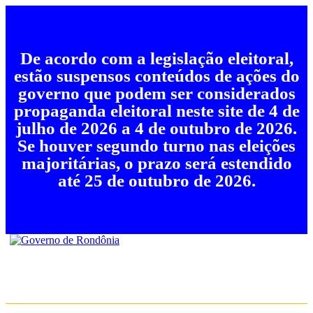
De acordo com a legislação eleitoral,
estão suspensos conteúdos de ações do
governo que podem ser considerados
propaganda eleitoral neste site de 4 de
julho de 2026 a 4 de outubro de 2026.
Se houver segundo turno nas eleições
majoritárias, o prazo será estendido
até 25 de outubro de 2026.