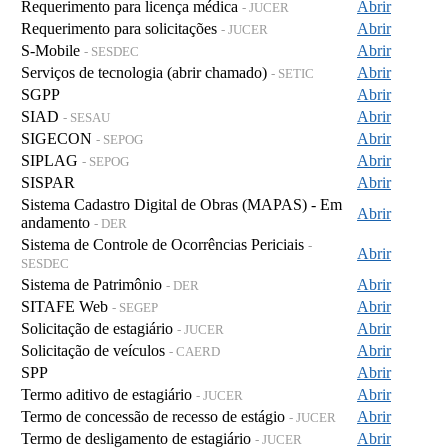
Requerimento para licença médica
Abrir
- JUCER
Requerimento para solicitações
Abrir
- JUCER
S-Mobile
Abrir
- SESDEC
Serviços de tecnologia (abrir chamado)
Abrir
- SETIC
SGPP
Abrir
SIAD
Abrir
- SESAU
SIGECON
Abrir
- SEPOG
SIPLAG
Abrir
- SEPOG
SISPAR
Abrir
Sistema Cadastro Digital de Obras (MAPAS) - Em
Abrir
andamento
- DER
Sistema de Controle de Ocorrências Periciais
-
Abrir
SESDEC
Sistema de Patrimônio
Abrir
- DER
SITAFE Web
Abrir
- SEGEP
Solicitação de estagiário
Abrir
- JUCER
Solicitação de veículos
Abrir
- CAERD
SPP
Abrir
Termo aditivo de estagiário
Abrir
- JUCER
Termo de concessão de recesso de estágio
Abrir
- JUCER
Termo de desligamento de estagiário
Abrir
- JUCER