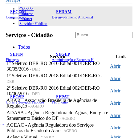
Serviços
Cidadão
SECOM
SEDAM
Empresa
Comunicação
Desenvolvimento Ambiental
Intranet
Servidor Público
Serviços - Cidadão
Todos
SEFIN
SEGEP
Serviço
Link
Finanças
Administração e Recursos Humanos
1º Seletivo DER-RO 2016 Edital 001/DER-RO
Abrir
30/05/2016
- DER
1º Seletivo DER-RO 2018 Edital 001/DER-RO
-
Abrir
DER
2º Seletivo DER-RO 2016 Edital 002/DER-RO
Abrir
10/06/2016
- DER
SEOSP
SEPAT
ABAR - Associação Brasileira de Agências de
Obras e Serviços Públicos
Patrimônio
Abrir
Regulação
- AGERO
ADASA - Agência Reguladora de Águas, Energia e
Abrir
Saneamento Básico do DF
- AGERO
Planejamento, Orçamento e Gestão
AGEAC - Agência Reguladora dos Serviços
Abrir
Públicos do Estado do Acre
- AGERO
Agência Virtual
Abrir
- CAERD