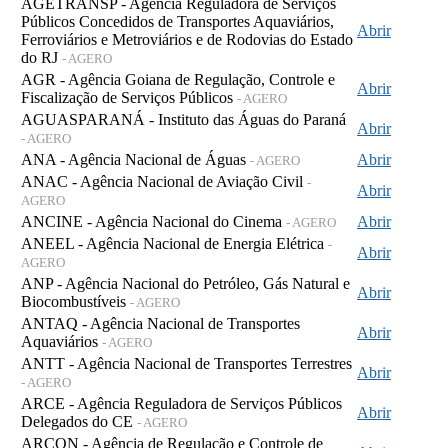
AGETRANSP - Agência Reguladora de Serviços
Públicos Concedidos de Transportes Aquaviários,
Abrir
Ferroviários e Metroviários e de Rodovias do Estado
do RJ
- AGERO
AGR - Agência Goiana de Regulação, Controle e
Abrir
Fiscalização de Serviços Públicos
- AGERO
AGUASPARANÁ - Instituto das Águas do Paraná
Abrir
- AGERO
ANA - Agência Nacional de Águas
Abrir
- AGERO
ANAC - Agência Nacional de Aviação Civil
-
Abrir
AGERO
ANCINE - Agência Nacional do Cinema
Abrir
- AGERO
ANEEL - Agência Nacional de Energia Elétrica
-
Abrir
AGERO
ANP - Agência Nacional do Petróleo, Gás Natural e
Abrir
Biocombustíveis
- AGERO
ANTAQ - Agência Nacional de Transportes
Abrir
Aquaviários
- AGERO
ANTT - Agência Nacional de Transportes Terrestres
Abrir
- AGERO
ARCE - Agência Reguladora de Serviços Públicos
Abrir
Delegados do CE
- AGERO
ARCON - Agência de Regulação e Controle de