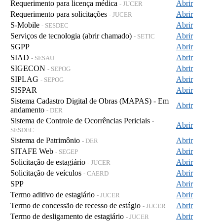
Requerimento para licença médica
Abrir
- JUCER
Requerimento para solicitações
Abrir
- JUCER
S-Mobile
Abrir
- SESDEC
Serviços de tecnologia (abrir chamado)
Abrir
- SETIC
SGPP
Abrir
SIAD
Abrir
- SESAU
SIGECON
Abrir
- SEPOG
SIPLAG
Abrir
- SEPOG
SISPAR
Abrir
Sistema Cadastro Digital de Obras (MAPAS) - Em
Abrir
andamento
- DER
Sistema de Controle de Ocorrências Periciais
-
Abrir
SESDEC
Sistema de Patrimônio
Abrir
- DER
SITAFE Web
Abrir
- SEGEP
Solicitação de estagiário
Abrir
- JUCER
Solicitação de veículos
Abrir
- CAERD
SPP
Abrir
Termo aditivo de estagiário
Abrir
- JUCER
Termo de concessão de recesso de estágio
Abrir
- JUCER
Termo de desligamento de estagiário
Abrir
- JUCER