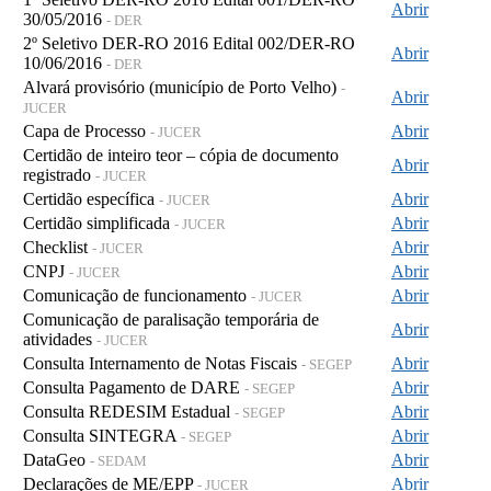
Abrir
30/05/2016
- DER
2º Seletivo DER-RO 2016 Edital 002/DER-RO
Abrir
10/06/2016
- DER
Alvará provisório (município de Porto Velho)
-
Abrir
JUCER
Capa de Processo
Abrir
- JUCER
Certidão de inteiro teor – cópia de documento
Abrir
registrado
- JUCER
Certidão específica
Abrir
- JUCER
Certidão simplificada
Abrir
- JUCER
Checklist
Abrir
- JUCER
CNPJ
Abrir
- JUCER
Comunicação de funcionamento
Abrir
- JUCER
Comunicação de paralisação temporária de
Abrir
atividades
- JUCER
Consulta Internamento de Notas Fiscais
Abrir
- SEGEP
Consulta Pagamento de DARE
Abrir
- SEGEP
Consulta REDESIM Estadual
Abrir
- SEGEP
Consulta SINTEGRA
Abrir
- SEGEP
DataGeo
Abrir
- SEDAM
Declarações de ME/EPP
Abrir
- JUCER