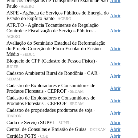
Públicos Delegados de Transporte do Estado de São
Abrir
Paulo
- AGERO
ASPE - Agência de Serviços Públicos de Energia do
Abrir
Estado do Espírito Santo
- AGERO
ATR.TO - Agência Tocantinense de Regulação
Controle e Fiscalização de Serviços Públicos
Abrir
-
AGERO
Avaliação do Seminário Estadual de Reformulação
do Projeto Correção de Fluxo Escolar do Ensino
Abrir
Médio
- SEDUC
Bloqueio de CPF (Cadastro de Pessoa Física)
-
Abrir
JUCER
Cadastro Ambiental Rural de Rondônia - CAR
-
Abrir
SEDAM
Cadastro de Exploradores e Consumidores de
Abrir
Produtos Florestais - CEPROF
- SEDAM
Cadastro de Exploradores e Consumidores de
Abrir
Produtos Florestais - CEPROF
- SEDAM
Cadastro de propriedades produtoras de soja
-
Abrir
IDARON
Carta de Serviço SUPEL
Abrir
- SUPEL
Central de Consultas e Emissão de Guias
Abrir
- DETRAN
Certidão FGTS
Abrir
- CGE