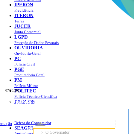
IPERON
Previdência
ITERON
Terras
JUCER
Junta Comercial
LGPD
Proteção de Dados Pessoais
OUVIDORIA
Ouvidoria-Geral
PC
Polícia Civil
PGE
Procuradoria Geral
PM
Polícia Militar
POLITEC
07/08/2026
Polícia Técnico-Científica
Portal do Governo do
Estado de Rondônia
PROCON
sso à Informação
Governo
de
Defesa do Consumidor
ormação
Sobre
SEAGRI
Rondônia
o
O Governador
Agricultura