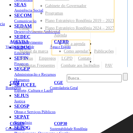
SEAS
Gabinete do Governador
Assistência Social
Programas
SECOM
Plano Estratégico Rondônia 2019 – 2023
Comunicação
cia
SEDAM
Portal
Plano Estratégico Rondônia 2024 – 2027
Desenvolvimento Ambiental
Agenda
SEDEC
AGEVISA
CAERD
Desenvolvimento
Ver a agenda
Mapa do Site
Vigilância em Saúde
SEDUC
Água e Esgoto
Manual da marca
Como agendar?
Publicações
Educação
SEFIN
Notícias
Empregos
LGPD
Contato
Sites
Finanças
Perguntas Frequentes
Combate aos Incêndios
PAV
SEGEP
Administração e Recursos
Humanos
CBM
CGE
SEJUCEL
Bombeiros
Controladoria Geral
Esporte, Cultura e Lazer
SEJUS
Justiça
SEOSP
Obras e Serviços Públicos
SEPAT
Patrimônio
COGES
COP30
SEPOG
Contabilidade
Sustentabilidade Rondônia