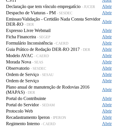
CSTI
Abrir
Declaração que tem vínculo empregatício
Abrir
- JUCER
Despacho de Viaturas - PM
Abrir
- SESDEC
Emissao/Validação - Certidão Nada Consta Servidor
Abrir
DER-RO
- DER
Expresso Livre Webmail
Abrir
Ficha Financeira
Abrir
- SEGEP
Formulário Inconsistência
Abrir
- CAERD
Guia Prático de Redação DER-RO 2017
Abrir
- DER
Modelo AVAC
Abrir
- CAERD
Morada Nova
Abrir
- SEAS
Observatorio
Abrir
- SESDEC
Ordem de Serviço
Abrir
- SESAU
Ordem de Serviço
Abrir
Plano anual de manutenção de Rodovias 2016
Abrir
(MAPAS)
- DER
Portal do Contribuinte
Abrir
Portal do Servidor
Abrir
- SEDAM
Protocolo Web
Abrir
Recadastramento Iperon
Abrir
- IPERON
Regimento Interno
Abrir
- CAERD