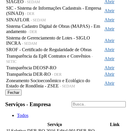
SIAGEO
Abrir
- SEDAM
SIC - Sistema de Informações Cadastrais - Empresa
Abrir
(SINAD)
- DER
SINAFLOR
Abrir
- SEDAM
Sistema Cadastro Digital de Obras (MAPAS) - Em
Abrir
andamento
- DER
Sistema de Gerenciamento de Lotes - SIGLO
Abrir
INCRA
- SEDAM
SROF - Certificado de Regularidade de Obras
Abrir
Transparência da EpR Contratos e Convênios
-
Abrir
SETIC
Transparência DEOSP-RO
Abrir
Transparência DER-RO
Abrir
- DER
Zoneamento Socioeconômico e Ecológico do
Abrir
Estado de Rondônia - ZSEE
- SEDAM
Fechar
Serviços - Empresa
Todos
Serviço
Link
1º Seletivo DER-RO 2016 Edital 001/DER-RO