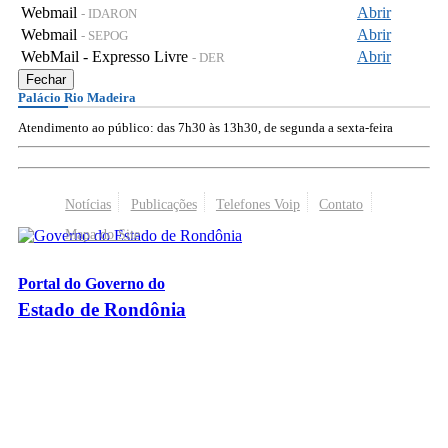
Webmail
Abrir
- IDARON
Webmail
Abrir
- SEPOG
WebMail - Expresso Livre
Abrir
- DER
Fechar
Palácio Rio Madeira
Atendimento ao público: das 7h30 às 13h30, de segunda a sexta-feira
Notícias
Publicações
Telefones Voip
Contato
Mapa do Site
Portal do Governo do
Estado de Rondônia
Palácio Rio Madeira
- Av. Farquar, 2986 - Bairro Pedrinhas
CEP 76.801-470 - Porto Velho, RO
© 2026
Governo do Estado de Rondônia
Todos os Direitos Reservados