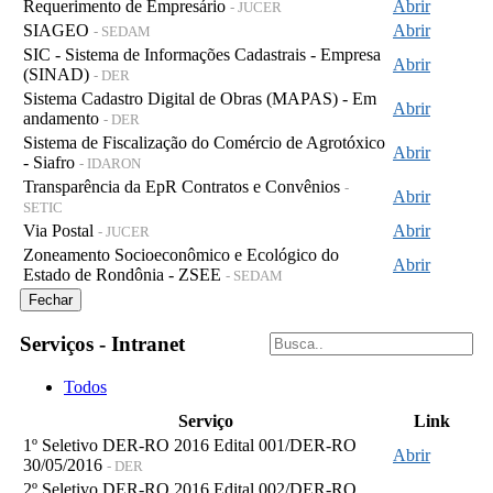
Requerimento de Empresário
Abrir
- JUCER
SIAGEO
Abrir
- SEDAM
SIC - Sistema de Informações Cadastrais - Empresa
Abrir
(SINAD)
- DER
Sistema Cadastro Digital de Obras (MAPAS) - Em
Abrir
andamento
- DER
Sistema de Fiscalização do Comércio de Agrotóxico
Abrir
- Siafro
- IDARON
Transparência da EpR Contratos e Convênios
-
Abrir
SETIC
Via Postal
Abrir
- JUCER
Zoneamento Socioeconômico e Ecológico do
Abrir
Estado de Rondônia - ZSEE
- SEDAM
Fechar
Serviços - Intranet
Todos
Serviço
Link
1º Seletivo DER-RO 2016 Edital 001/DER-RO
Abrir
30/05/2016
- DER
2º Seletivo DER-RO 2016 Edital 002/DER-RO