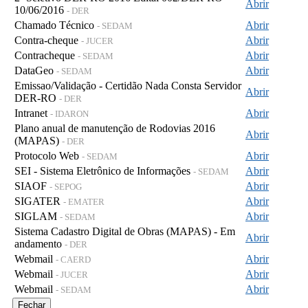
Abrir
10/06/2016
- DER
Chamado Técnico
Abrir
- SEDAM
Contra-cheque
Abrir
- JUCER
Contracheque
Abrir
- SEDAM
DataGeo
Abrir
- SEDAM
Emissao/Validação - Certidão Nada Consta Servidor
Abrir
DER-RO
- DER
Intranet
Abrir
- IDARON
Plano anual de manutenção de Rodovias 2016
Abrir
(MAPAS)
- DER
Protocolo Web
Abrir
- SEDAM
SEI - Sistema Eletrônico de Informações
Abrir
- SEDAM
SIAOF
Abrir
- SEPOG
SIGATER
Abrir
- EMATER
SIGLAM
Abrir
- SEDAM
Sistema Cadastro Digital de Obras (MAPAS) - Em
Abrir
andamento
- DER
Webmail
Abrir
- CAERD
Webmail
Abrir
- JUCER
Webmail
Abrir
- SEDAM
Fechar