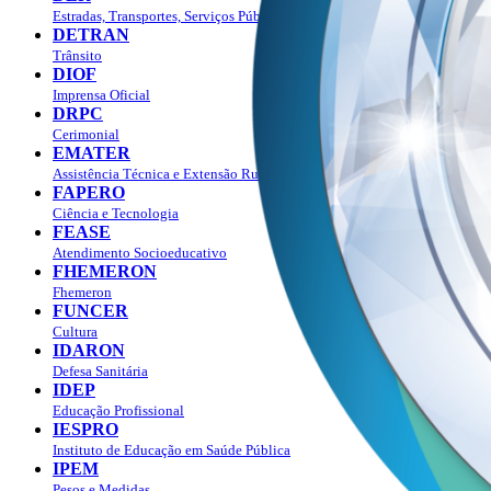
Estradas, Transportes, Serviços Públicos
DETRAN
Trânsito
DIOF
Imprensa Oficial
DRPC
Cerimonial
EMATER
Assistência Técnica e Extensão Rural
FAPERO
Ciência e Tecnologia
FEASE
Atendimento Socioeducativo
FHEMERON
Fhemeron
FUNCER
Cultura
IDARON
Defesa Sanitária
IDEP
Educação Profissional
IESPRO
Instituto de Educação em Saúde Pública
IPEM
Pesos e Medidas