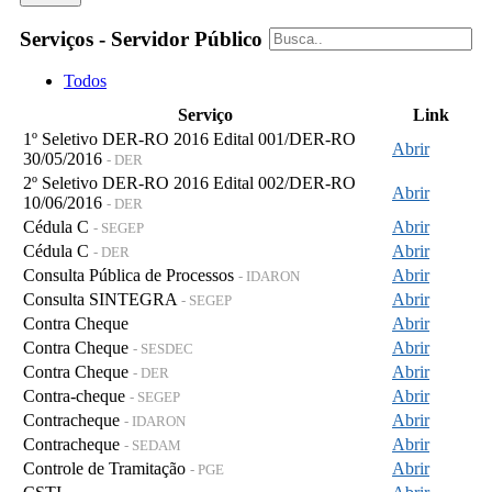
Serviços - Servidor Público
Todos
Serviço
Link
1º Seletivo DER-RO 2016 Edital 001/DER-RO
Abrir
30/05/2016
- DER
2º Seletivo DER-RO 2016 Edital 002/DER-RO
Abrir
10/06/2016
- DER
Cédula C
Abrir
- SEGEP
Cédula C
Abrir
- DER
Consulta Pública de Processos
Abrir
- IDARON
Consulta SINTEGRA
Abrir
- SEGEP
Contra Cheque
Abrir
Contra Cheque
Abrir
- SESDEC
Contra Cheque
Abrir
- DER
Contra-cheque
Abrir
- SEGEP
Contracheque
Abrir
- IDARON
Contracheque
Abrir
- SEDAM
Controle de Tramitação
Abrir
- PGE