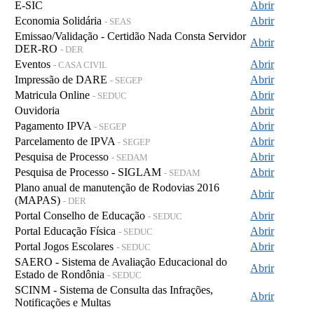
E-SIC
Abrir
Economia Solidária
Abrir
- SEAS
Emissao/Validação - Certidão Nada Consta Servidor
Abrir
DER-RO
- DER
Eventos
Abrir
- CASA CIVIL
Impressão de DARE
Abrir
- SEGEP
Matricula Online
Abrir
- SEDUC
Ouvidoria
Abrir
Pagamento IPVA
Abrir
- SEGEP
Parcelamento de IPVA
Abrir
- SEGEP
Pesquisa de Processo
Abrir
- SEDAM
Pesquisa de Processo - SIGLAM
Abrir
- SEDAM
Plano anual de manutenção de Rodovias 2016
Abrir
(MAPAS)
- DER
Portal Conselho de Educação
Abrir
- SEDUC
Portal Educação Física
Abrir
- SEDUC
Portal Jogos Escolares
Abrir
- SEDUC
SAERO - Sistema de Avaliação Educacional do
Abrir
Estado de Rondônia
- SEDUC
SCINM - Sistema de Consulta das Infrações,
Abrir
Notificações e Multas