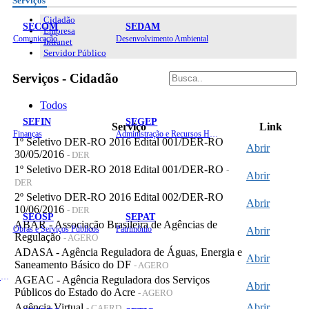
Serviços
Cidadão
SECOM
SEDAM
Empresa
Comunicação
Desenvolvimento Ambiental
Intranet
Servidor Público
Serviços - Cidadão
Todos
SEFIN
SEGEP
Serviço
Link
Finanças
Administração e Recursos Humanos
1º Seletivo DER-RO 2016 Edital 001/DER-RO
Abrir
30/05/2016
- DER
1º Seletivo DER-RO 2018 Edital 001/DER-RO
-
Abrir
DER
2º Seletivo DER-RO 2016 Edital 002/DER-RO
Abrir
10/06/2016
- DER
SEOSP
SEPAT
ABAR - Associação Brasileira de Agências de
Obras e Serviços Públicos
Patrimônio
Abrir
Regulação
- AGERO
ADASA - Agência Reguladora de Águas, Energia e
Abrir
Saneamento Básico do DF
- AGERO
Planejamento, Orçamento e Gestão
AGEAC - Agência Reguladora dos Serviços
Abrir
Públicos do Estado do Acre
- AGERO
Agência Virtual
Abrir
- CAERD