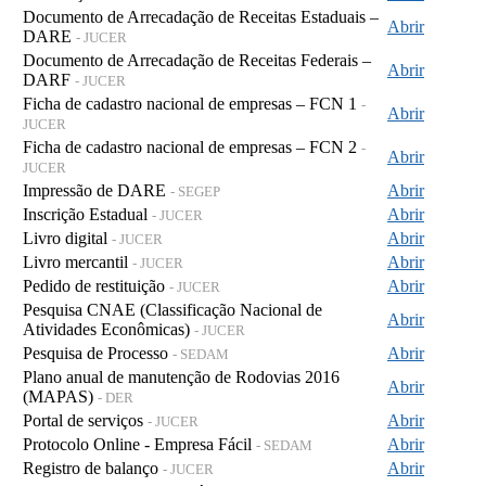
Documento de Arrecadação de Receitas Estaduais –
Abrir
DARE
- JUCER
Documento de Arrecadação de Receitas Federais –
Abrir
DARF
- JUCER
Ficha de cadastro nacional de empresas – FCN 1
-
Abrir
JUCER
Ficha de cadastro nacional de empresas – FCN 2
-
Abrir
JUCER
Impressão de DARE
Abrir
- SEGEP
Inscrição Estadual
Abrir
- JUCER
Livro digital
Abrir
- JUCER
Livro mercantil
Abrir
- JUCER
Pedido de restituição
Abrir
- JUCER
Pesquisa CNAE (Classificação Nacional de
Abrir
Atividades Econômicas)
- JUCER
Pesquisa de Processo
Abrir
- SEDAM
Plano anual de manutenção de Rodovias 2016
Abrir
(MAPAS)
- DER
Portal de serviços
Abrir
- JUCER
Protocolo Online - Empresa Fácil
Abrir
- SEDAM
Registro de balanço
Abrir
- JUCER