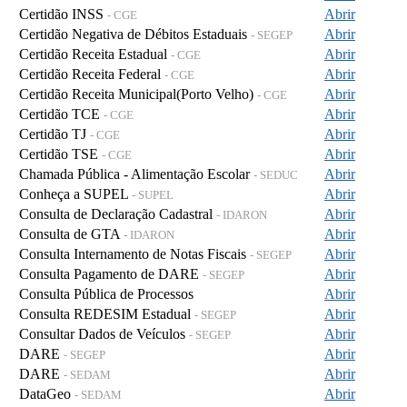
Certidão INSS
Abrir
- CGE
Certidão Negativa de Débitos Estaduais
Abrir
- SEGEP
Certidão Receita Estadual
Abrir
- CGE
Certidão Receita Federal
Abrir
- CGE
Certidão Receita Municipal(Porto Velho)
Abrir
- CGE
Certidão TCE
Abrir
- CGE
Certidão TJ
Abrir
- CGE
Certidão TSE
Abrir
- CGE
Chamada Pública - Alimentação Escolar
Abrir
- SEDUC
Conheça a SUPEL
Abrir
- SUPEL
Consulta de Declaração Cadastral
Abrir
- IDARON
Consulta de GTA
Abrir
- IDARON
Consulta Internamento de Notas Fiscais
Abrir
- SEGEP
Consulta Pagamento de DARE
Abrir
- SEGEP
Consulta Pública de Processos
Abrir
Consulta REDESIM Estadual
Abrir
- SEGEP
Consultar Dados de Veículos
Abrir
- SEGEP
DARE
Abrir
- SEGEP
DARE
Abrir
- SEDAM
DataGeo
Abrir
- SEDAM