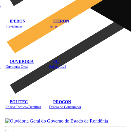
Instituto de Educação em Saúde Pública
IPERON
ITERON
Previdência
Terras
OUVIDORIA
PC
s
Ouvidoria-Geral
Polícia Civil
POLITEC
PROCON
Polícia Técnico-Científica
Defesa do Consumidor