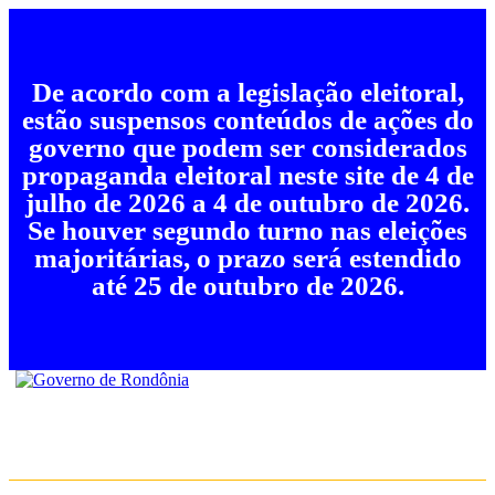
De acordo com a legislação eleitoral,
estão suspensos conteúdos de ações do
governo que podem ser considerados
propaganda eleitoral neste site de 4 de
julho de 2026 a 4 de outubro de 2026.
Se houver segundo turno nas eleições
majoritárias, o prazo será estendido
até 25 de outubro de 2026.