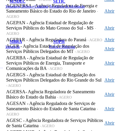
SESDEC
SETIC
AGENERSA - Agência Reguladora de Energia e
Segurança, Defesa e Cidadania
Tecnologia da Informação
Saneamento Básico do Estado do Rio de Janeiro
Abrir
-
AGERO
AGEPAN - Agência Estadual de Regulação de
Serviços Públicos do Mato Grosso do Sul - MS
Abrir
-
AGERO
AGEPAR - Agência Reguladora do Paraná
Abrir
- AGERO
SIBRA
SOPH
AGER - Agência Estadual de Regulação dos
Integração
Portos e Hidrovias
Abrir
Serviços Públicos Delegados do MT
- AGERO
AGERBA - Agência Estadual de Regulação de
Serviços Públicos de Energia, Transporte e
Abrir
 de Gastos Públicos Administrativos
Comunicações da BA
- AGERO
AGERGS - Agência Estadual de Regulação dos
Serviços Públicos Delegados do Rio Grande do Sul
Abrir
- AGERO
AGERSA- Agência Reguladora de Saneamento
Abrir
Básico do Estado da Bahia
- AGERO
AGESAN - Agência Reguladora de Serviços de
Saneamento Básico do Estado de Santa Catarina
Abrir
-
AGERO
AGESC - Agência Reguladora de Serviços Públicos
Abrir
de Santa Catarina
- AGERO