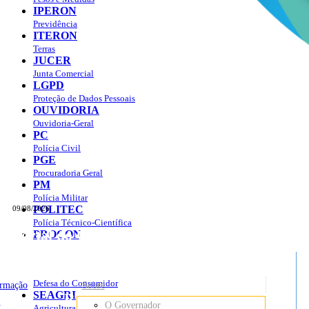
IPERON
Previdência
ITERON
Terras
JUCER
Junta Comercial
LGPD
Proteção de Dados Pessoais
OUVIDORIA
Ouvidoria-Geral
PC
Polícia Civil
PGE
Procuradoria Geral
PM
Polícia Militar
POLITEC
09/08/2026
Polícia Técnico-Científica
Portal do Governo do
Estado de Rondônia
PROCON
sso à Informação
Governo
de
Defesa do Consumidor
ormação
Sobre
SEAGRI
Rondônia
o
O Governador
Agricultura