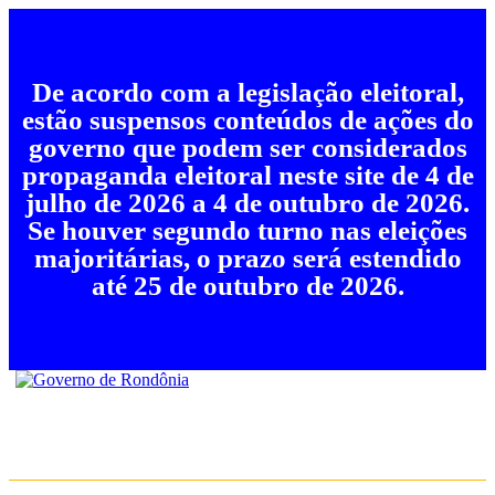
De acordo com a legislação eleitoral,
estão suspensos conteúdos de ações do
governo que podem ser considerados
propaganda eleitoral neste site de 4 de
julho de 2026 a 4 de outubro de 2026.
Se houver segundo turno nas eleições
majoritárias, o prazo será estendido
até 25 de outubro de 2026.