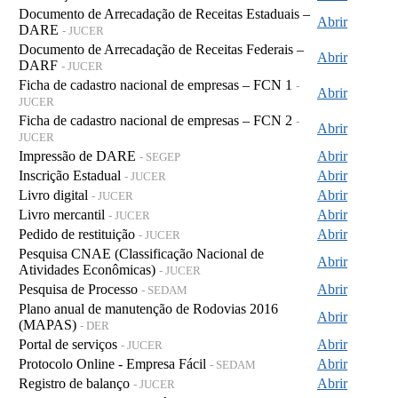
Documento de Arrecadação de Receitas Estaduais –
Abrir
DARE
- JUCER
Documento de Arrecadação de Receitas Federais –
Abrir
DARF
- JUCER
Ficha de cadastro nacional de empresas – FCN 1
-
Abrir
JUCER
Ficha de cadastro nacional de empresas – FCN 2
-
Abrir
JUCER
Impressão de DARE
Abrir
- SEGEP
Inscrição Estadual
Abrir
- JUCER
Livro digital
Abrir
- JUCER
Livro mercantil
Abrir
- JUCER
Pedido de restituição
Abrir
- JUCER
Pesquisa CNAE (Classificação Nacional de
Abrir
Atividades Econômicas)
- JUCER
Pesquisa de Processo
Abrir
- SEDAM
Plano anual de manutenção de Rodovias 2016
Abrir
(MAPAS)
- DER
Portal de serviços
Abrir
- JUCER
Protocolo Online - Empresa Fácil
Abrir
- SEDAM
Registro de balanço
Abrir
- JUCER