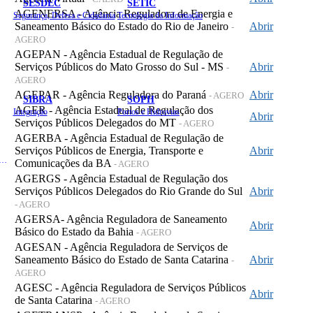
SESDEC
SETIC
AGENERSA - Agência Reguladora de Energia e
Segurança, Defesa e Cidadania
Tecnologia da Informação
Saneamento Básico do Estado do Rio de Janeiro
Abrir
-
AGERO
AGEPAN - Agência Estadual de Regulação de
Serviços Públicos do Mato Grosso do Sul - MS
Abrir
-
AGERO
AGEPAR - Agência Reguladora do Paraná
Abrir
- AGERO
SIBRA
SOPH
AGER - Agência Estadual de Regulação dos
Integração
Portos e Hidrovias
Abrir
Serviços Públicos Delegados do MT
- AGERO
AGERBA - Agência Estadual de Regulação de
Serviços Públicos de Energia, Transporte e
Abrir
 de Gastos Públicos Administrativos
Comunicações da BA
- AGERO
AGERGS - Agência Estadual de Regulação dos
Serviços Públicos Delegados do Rio Grande do Sul
Abrir
- AGERO
AGERSA- Agência Reguladora de Saneamento
Abrir
Básico do Estado da Bahia
- AGERO
AGESAN - Agência Reguladora de Serviços de
Saneamento Básico do Estado de Santa Catarina
Abrir
-
AGERO
AGESC - Agência Reguladora de Serviços Públicos
Abrir
de Santa Catarina
- AGERO