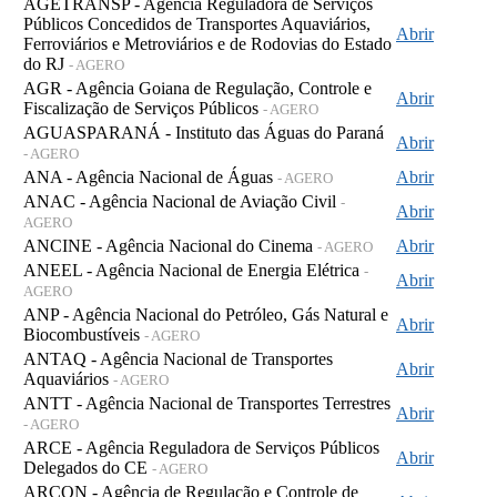
AGETRANSP - Agência Reguladora de Serviços
Públicos Concedidos de Transportes Aquaviários,
Abrir
Ferroviários e Metroviários e de Rodovias do Estado
do RJ
- AGERO
AGR - Agência Goiana de Regulação, Controle e
Abrir
Fiscalização de Serviços Públicos
- AGERO
AGUASPARANÁ - Instituto das Águas do Paraná
Abrir
- AGERO
ANA - Agência Nacional de Águas
Abrir
- AGERO
ANAC - Agência Nacional de Aviação Civil
-
Abrir
AGERO
ANCINE - Agência Nacional do Cinema
Abrir
- AGERO
ANEEL - Agência Nacional de Energia Elétrica
-
Abrir
AGERO
ANP - Agência Nacional do Petróleo, Gás Natural e
Abrir
Biocombustíveis
- AGERO
ANTAQ - Agência Nacional de Transportes
Abrir
Aquaviários
- AGERO
ANTT - Agência Nacional de Transportes Terrestres
Abrir
- AGERO
ARCE - Agência Reguladora de Serviços Públicos
Abrir
Delegados do CE
- AGERO
ARCON - Agência de Regulação e Controle de