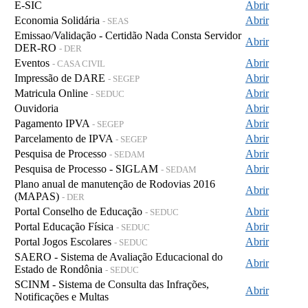
E-SIC
Abrir
Economia Solidária
Abrir
- SEAS
Emissao/Validação - Certidão Nada Consta Servidor
Abrir
DER-RO
- DER
Eventos
Abrir
- CASA CIVIL
Impressão de DARE
Abrir
- SEGEP
Matricula Online
Abrir
- SEDUC
Ouvidoria
Abrir
Pagamento IPVA
Abrir
- SEGEP
Parcelamento de IPVA
Abrir
- SEGEP
Pesquisa de Processo
Abrir
- SEDAM
Pesquisa de Processo - SIGLAM
Abrir
- SEDAM
Plano anual de manutenção de Rodovias 2016
Abrir
(MAPAS)
- DER
Portal Conselho de Educação
Abrir
- SEDUC
Portal Educação Física
Abrir
- SEDUC
Portal Jogos Escolares
Abrir
- SEDUC
SAERO - Sistema de Avaliação Educacional do
Abrir
Estado de Rondônia
- SEDUC
SCINM - Sistema de Consulta das Infrações,
Abrir
Notificações e Multas