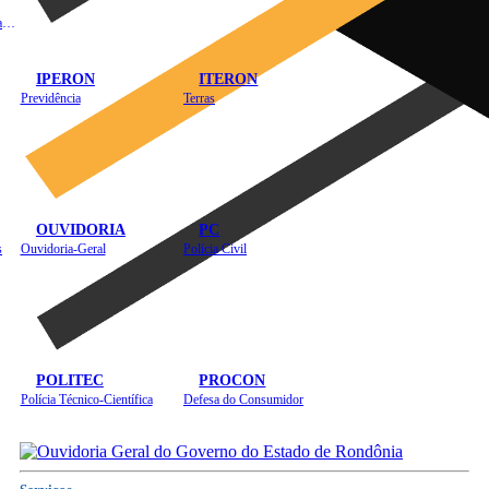
Instituto de Educação em Saúde Pública
IPERON
ITERON
Previdência
Terras
OUVIDORIA
PC
s
Ouvidoria-Geral
Polícia Civil
POLITEC
PROCON
Polícia Técnico-Científica
Defesa do Consumidor