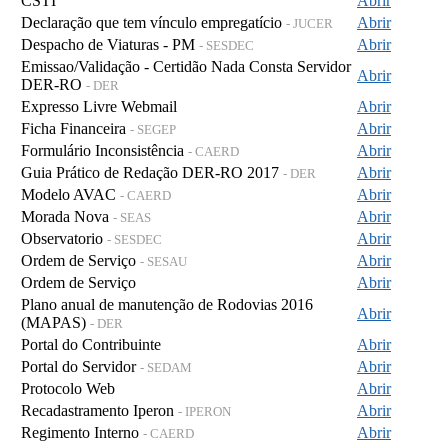
CSTI
Abrir
Declaração que tem vínculo empregatício
Abrir
- JUCER
Despacho de Viaturas - PM
Abrir
- SESDEC
Emissao/Validação - Certidão Nada Consta Servidor
Abrir
DER-RO
- DER
Expresso Livre Webmail
Abrir
Ficha Financeira
Abrir
- SEGEP
Formulário Inconsistência
Abrir
- CAERD
Guia Prático de Redação DER-RO 2017
Abrir
- DER
Modelo AVAC
Abrir
- CAERD
Morada Nova
Abrir
- SEAS
Observatorio
Abrir
- SESDEC
Ordem de Serviço
Abrir
- SESAU
Ordem de Serviço
Abrir
Plano anual de manutenção de Rodovias 2016
Abrir
(MAPAS)
- DER
Portal do Contribuinte
Abrir
Portal do Servidor
Abrir
- SEDAM
Protocolo Web
Abrir
Recadastramento Iperon
Abrir
- IPERON
Regimento Interno
Abrir
- CAERD