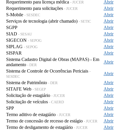
Requerimento para licença médica
Abrir
- JUCER
Requerimento para solicitações
Abrir
- JUCER
S-Mobile
Abrir
- SESDEC
Serviços de tecnologia (abrir chamado)
Abrir
- SETIC
SGPP
Abrir
SIAD
Abrir
- SESAU
SIGECON
Abrir
- SEPOG
SIPLAG
Abrir
- SEPOG
SISPAR
Abrir
Sistema Cadastro Digital de Obras (MAPAS) - Em
Abrir
andamento
- DER
Sistema de Controle de Ocorrências Periciais
-
Abrir
SESDEC
Sistema de Patrimônio
Abrir
- DER
SITAFE Web
Abrir
- SEGEP
Solicitação de estagiário
Abrir
- JUCER
Solicitação de veículos
Abrir
- CAERD
SPP
Abrir
Termo aditivo de estagiário
Abrir
- JUCER
Termo de concessão de recesso de estágio
Abrir
- JUCER
Termo de desligamento de estagiário
Abrir
- JUCER