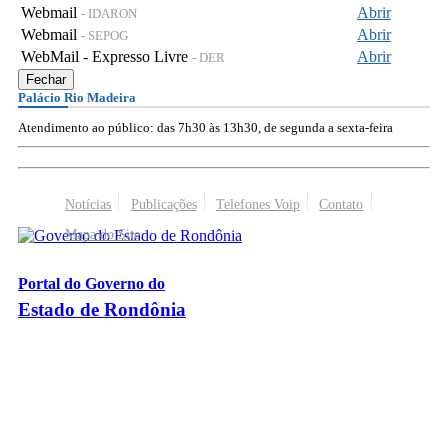
Webmail
Abrir
- IDARON
Webmail
Abrir
- SEPOG
WebMail - Expresso Livre
Abrir
- DER
Fechar
Palácio Rio Madeira
Atendimento ao público: das 7h30 às 13h30, de segunda a sexta-feira
Notícias
Publicações
Telefones Voip
Contato
Mapa do Site
Portal do Governo do
Estado de Rondônia
Palácio Rio Madeira
- Av. Farquar, 2986 - Bairro Pedrinhas
CEP 76.801-470 - Porto Velho, RO
© 2026
Governo do Estado de Rondônia
Todos os Direitos Reservados