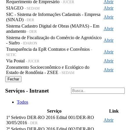
Requerimento de Empresário
Abrir
- JUCER
SIAGEO
Abrir
- SEDAM
SIC - Sistema de Informações Cadastrais - Empresa
Abrir
(SINAD)
- DER
Sistema Cadastro Digital de Obras (MAPAS) - Em
Abrir
andamento
- DER
Sistema de Fiscalização do Comércio de Agrotóxico
Abrir
- Siafro
- IDARON
Transparência da EpR Contratos e Convênios
-
Abrir
SETIC
Via Postal
Abrir
- JUCER
Zoneamento Socioeconômico e Ecológico do
Abrir
Estado de Rondônia - ZSEE
- SEDAM
Fechar
Serviços - Intranet
Todos
Serviço
Link
1º Seletivo DER-RO 2016 Edital 001/DER-RO
Abrir
30/05/2016
- DER
2º Seletivo DER-RO 2016 Edital 002/DER-RO