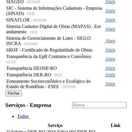
SIAGEO
Abrir
- SEDAM
SIC - Sistema de Informações Cadastrais - Empresa
Abrir
(SINAD)
- DER
SINAFLOR
Abrir
- SEDAM
Sistema Cadastro Digital de Obras (MAPAS) - Em
Abrir
andamento
- DER
Sistema de Gerenciamento de Lotes - SIGLO
Abrir
INCRA
- SEDAM
SROF - Certificado de Regularidade de Obras
Abrir
Transparência da EpR Contratos e Convênios
-
Abrir
SETIC
Transparência DEOSP-RO
Abrir
Transparência DER-RO
Abrir
- DER
Zoneamento Socioeconômico e Ecológico do
Abrir
Estado de Rondônia - ZSEE
- SEDAM
Fechar
Serviços - Empresa
Todos
Serviço
Link
1º Seletivo DER-RO 2016 Edital 001/DER-RO