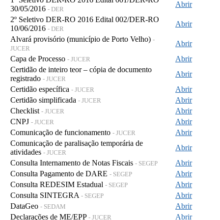
Abrir
30/05/2016
- DER
2º Seletivo DER-RO 2016 Edital 002/DER-RO
Abrir
10/06/2016
- DER
Alvará provisório (município de Porto Velho)
-
Abrir
JUCER
Capa de Processo
Abrir
- JUCER
Certidão de inteiro teor – cópia de documento
Abrir
registrado
- JUCER
Certidão específica
Abrir
- JUCER
Certidão simplificada
Abrir
- JUCER
Checklist
Abrir
- JUCER
CNPJ
Abrir
- JUCER
Comunicação de funcionamento
Abrir
- JUCER
Comunicação de paralisação temporária de
Abrir
atividades
- JUCER
Consulta Internamento de Notas Fiscais
Abrir
- SEGEP
Consulta Pagamento de DARE
Abrir
- SEGEP
Consulta REDESIM Estadual
Abrir
- SEGEP
Consulta SINTEGRA
Abrir
- SEGEP
DataGeo
Abrir
- SEDAM
Declarações de ME/EPP
Abrir
- JUCER