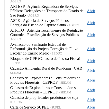
AGERO
ARTESP - Agência Reguladora de Serviços
Públicos Delegados de Transporte do Estado de
Abrir
São Paulo
- AGERO
ASPE - Agência de Serviços Públicos de
Abrir
Energia do Estado do Espírito Santo
- AGERO
ATR.TO - Agência Tocantinense de Regulação
Controle e Fiscalização de Serviços Públicos
Abrir
-
AGERO
Avaliação do Seminário Estadual de
Reformulação do Projeto Correção de Fluxo
Abrir
Escolar do Ensino Médio
- SEDUC
Bloqueio de CPF (Cadastro de Pessoa Física)
-
Abrir
JUCER
Cadastro Ambiental Rural de Rondônia - CAR
-
Abrir
SEDAM
Cadastro de Exploradores e Consumidores de
Abrir
Produtos Florestais - CEPROF
- SEDAM
Cadastro de Exploradores e Consumidores de
Abrir
Produtos Florestais - CEPROF
- SEDAM
Cadastro de propriedades produtoras de soja
-
Abrir
IDARON
Carta de Serviço SUPEL
Abrir
- SUPEL