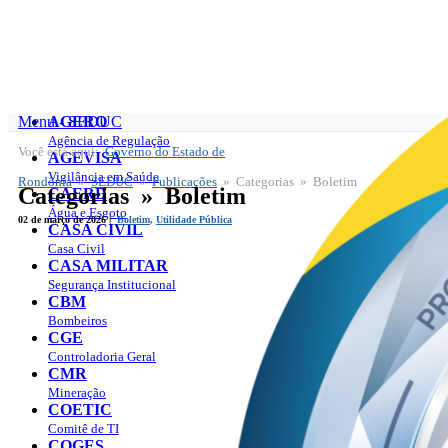
Menu - SEDUC
AGERO
Agência de Regulação
Você está aqui:
Governo do Estado de
SEDUC
AGEVISA
Publicações
Vigilância em Saúde
Rondônia
»
SEDUC
»
Publicações
» Categorias » Boletim
Categorias » Boletim
CAERD
Água e Esgoto
02 de março de 2026 |
Boletim
,
Utilidade Pública
CASA CIVIL
Casa Civil
CASA MILITAR
Segurança Institucional
CBM
Bombeiros
CGE
Controladoria Geral
CMR
Mineração
COETIC
Comitê de TI
COGES