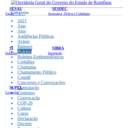
SESAU
SESDEC
Categorias
Planejamento, Orçamento e Gestão
Saúde
Segurança, Defesa e Cidadania
2021
Atas
Atos
Audiências Públicas
Avisos
Banners
SI
SIBRA
Boletim
Indígena
Integração
Boletins Epidemiológicos
Certidões
Chamadas
Chamamento Público
Comitê
Concursos e Convocações
SUPEL
Contratação
Contratos
 de Gastos Públicos Administrativos
Licitações
Convocação
COP-26
Cultura
Curso
Declaração
Decreto