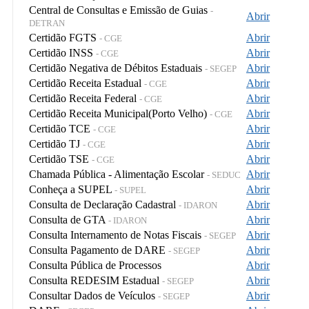
Central de Consultas e Emissão de Guias
-
Abrir
DETRAN
Certidão FGTS
Abrir
- CGE
Certidão INSS
Abrir
- CGE
Certidão Negativa de Débitos Estaduais
Abrir
- SEGEP
Certidão Receita Estadual
Abrir
- CGE
Certidão Receita Federal
Abrir
- CGE
Certidão Receita Municipal(Porto Velho)
Abrir
- CGE
Certidão TCE
Abrir
- CGE
Certidão TJ
Abrir
- CGE
Certidão TSE
Abrir
- CGE
Chamada Pública - Alimentação Escolar
Abrir
- SEDUC
Conheça a SUPEL
Abrir
- SUPEL
Consulta de Declaração Cadastral
Abrir
- IDARON
Consulta de GTA
Abrir
- IDARON
Consulta Internamento de Notas Fiscais
Abrir
- SEGEP
Consulta Pagamento de DARE
Abrir
- SEGEP
Consulta Pública de Processos
Abrir
Consulta REDESIM Estadual
Abrir
- SEGEP
Consultar Dados de Veículos
Abrir
- SEGEP