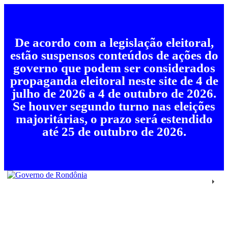
De acordo com a legislação eleitoral,
estão suspensos conteúdos de ações do
governo que podem ser considerados
propaganda eleitoral neste site de 4 de
julho de 2026 a 4 de outubro de 2026.
Se houver segundo turno nas eleições
majoritárias, o prazo será estendido
até 25 de outubro de 2026.