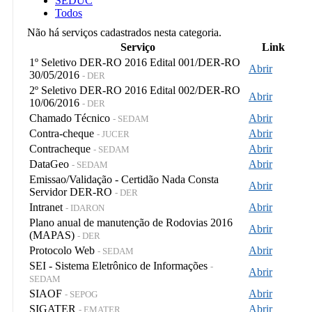
SEDUC
Todos
Não há serviços cadastrados nesta categoria.
Serviço
Link
1º Seletivo DER-RO 2016 Edital 001/DER-RO
Abrir
30/05/2016
- DER
2º Seletivo DER-RO 2016 Edital 002/DER-RO
Abrir
10/06/2016
- DER
Chamado Técnico
Abrir
- SEDAM
Contra-cheque
Abrir
- JUCER
Contracheque
Abrir
- SEDAM
DataGeo
Abrir
- SEDAM
Emissao/Validação - Certidão Nada Consta
Abrir
Servidor DER-RO
- DER
Intranet
Abrir
- IDARON
Plano anual de manutenção de Rodovias 2016
Abrir
(MAPAS)
- DER
Protocolo Web
Abrir
- SEDAM
SEI - Sistema Eletrônico de Informações
-
Abrir
SEDAM
SIAOF
Abrir
- SEPOG
SIGATER
Abrir
- EMATER