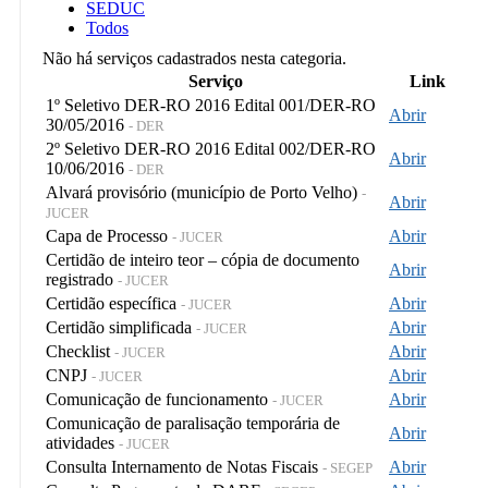
SEDUC
Todos
Não há serviços cadastrados nesta categoria.
Serviço
Link
1º Seletivo DER-RO 2016 Edital 001/DER-RO
Abrir
30/05/2016
- DER
2º Seletivo DER-RO 2016 Edital 002/DER-RO
Abrir
10/06/2016
- DER
Alvará provisório (município de Porto Velho)
-
Abrir
JUCER
Capa de Processo
Abrir
- JUCER
Certidão de inteiro teor – cópia de documento
Abrir
registrado
- JUCER
Certidão específica
Abrir
- JUCER
Certidão simplificada
Abrir
- JUCER
Checklist
Abrir
- JUCER
CNPJ
Abrir
- JUCER
Comunicação de funcionamento
Abrir
- JUCER
Comunicação de paralisação temporária de
Abrir
atividades
- JUCER
Consulta Internamento de Notas Fiscais
Abrir
- SEGEP