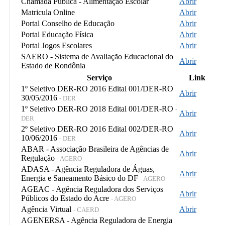
Chamada Pública - Alimentação Escolar
Abrir
Matricula Online
Abrir
Portal Conselho de Educação
Abrir
Portal Educação Física
Abrir
Portal Jogos Escolares
Abrir
SAERO - Sistema de Avaliação Educacional do
Abrir
Estado de Rondônia
Serviço
Link
1º Seletivo DER-RO 2016 Edital 001/DER-RO
Abrir
30/05/2016
- DER
1º Seletivo DER-RO 2018 Edital 001/DER-RO
-
Abrir
DER
2º Seletivo DER-RO 2016 Edital 002/DER-RO
Abrir
10/06/2016
- DER
ABAR - Associação Brasileira de Agências de
Abrir
Regulação
- AGERO
ADASA - Agência Reguladora de Águas,
Abrir
Energia e Saneamento Básico do DF
- AGERO
AGEAC - Agência Reguladora dos Serviços
Abrir
Públicos do Estado do Acre
- AGERO
Agência Virtual
Abrir
- CAERD
AGENERSA - Agência Reguladora de Energia