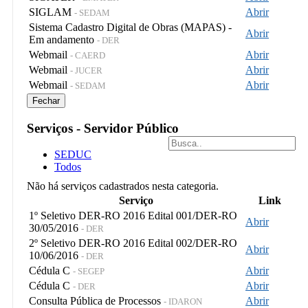
SIGLAM
Abrir
- SEDAM
Sistema Cadastro Digital de Obras (MAPAS) -
Abrir
Em andamento
- DER
Webmail
Abrir
- CAERD
Webmail
Abrir
- JUCER
Webmail
Abrir
- SEDAM
Fechar
Serviços - Servidor Público
SEDUC
Todos
Não há serviços cadastrados nesta categoria.
Serviço
Link
1º Seletivo DER-RO 2016 Edital 001/DER-RO
Abrir
30/05/2016
- DER
2º Seletivo DER-RO 2016 Edital 002/DER-RO
Abrir
10/06/2016
- DER
Cédula C
Abrir
- SEGEP
Cédula C
Abrir
- DER
Consulta Pública de Processos
Abrir
- IDARON