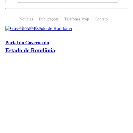
Notícias
Publicações
Telefones Voip
Contato
Mapa do Site
Portal do Governo do
Estado de Rondônia
Palácio Rio Madeira
- Av. Farquar, 2986 - Bairro Pedrinhas
CEP 76.801-470 - Porto Velho, RO
© 2026
Governo do Estado de Rondônia
Todos os Direitos Reservados