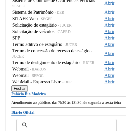
Sistema de Controle de Ocorrências Periciais
-
Abrir
SESDEC
Sistema de Patrimônio
Abrir
- DER
SITAFE Web
Abrir
- SEGEP
Solicitação de estagiário
Abrir
- JUCER
Solicitação de veículos
Abrir
- CAERD
SPP
Abrir
Termo aditivo de estagiário
Abrir
- JUCER
Termo de concessão de recesso de estágio
-
Abrir
JUCER
Termo de desligamento de estagiário
Abrir
- JUCER
Webmail
Abrir
- IDARON
Webmail
Abrir
- SEPOG
WebMail - Expresso Livre
Abrir
- DER
Fechar
Palácio Rio Madeira
Atendimento ao público: das 7h30 às 13h30, de segunda a sexta-feira
Diário Oficial