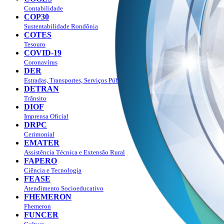
Contabilidade
COP30
Sustentabilidade Rondônia
COTES
Tesouro
COVID-19
Coronavírus
DER
Estradas, Transportes, Serviços Públicos
DETRAN
Trânsito
DIOF
Imprensa Oficial
DRPC
Cerimonial
EMATER
Assistência Técnica e Extensão Rural
FAPERO
Ciência e Tecnologia
FEASE
Atendimento Socioeducativo
FHEMERON
Fhemeron
FUNCER