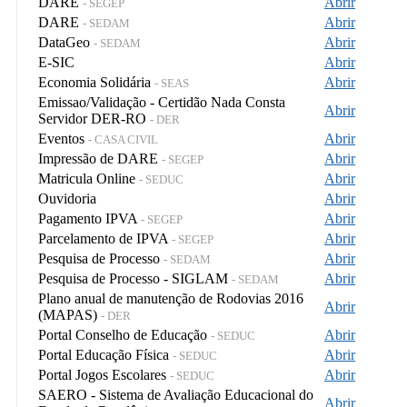
DARE
Abrir
- SEGEP
DARE
Abrir
- SEDAM
DataGeo
Abrir
- SEDAM
E-SIC
Abrir
Economia Solidária
Abrir
- SEAS
Emissao/Validação - Certidão Nada Consta
Abrir
Servidor DER-RO
- DER
Eventos
Abrir
- CASA CIVIL
Impressão de DARE
Abrir
- SEGEP
Matricula Online
Abrir
- SEDUC
Ouvidoria
Abrir
Pagamento IPVA
Abrir
- SEGEP
Parcelamento de IPVA
Abrir
- SEGEP
Pesquisa de Processo
Abrir
- SEDAM
Pesquisa de Processo - SIGLAM
Abrir
- SEDAM
Plano anual de manutenção de Rodovias 2016
Abrir
(MAPAS)
- DER
Portal Conselho de Educação
Abrir
- SEDUC
Portal Educação Física
Abrir
- SEDUC
Portal Jogos Escolares
Abrir
- SEDUC
SAERO - Sistema de Avaliação Educacional do
Abrir