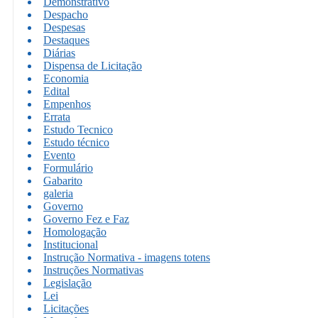
Demonstrativo
Despacho
Despesas
Destaques
Diárias
Dispensa de Licitação
Economia
Edital
Empenhos
Errata
Estudo Tecnico
Estudo técnico
Evento
Formulário
Gabarito
galeria
Governo
Governo Fez e Faz
Homologação
Institucional
Instrução Normativa - imagens totens
Instruções Normativas
Legislação
Lei
Licitações