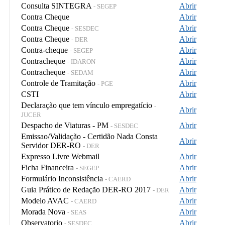
Consulta SINTEGRA
Abrir
- SEGEP
Contra Cheque
Abrir
Contra Cheque
Abrir
- SESDEC
Contra Cheque
Abrir
- DER
Contra-cheque
Abrir
- SEGEP
Contracheque
Abrir
- IDARON
Contracheque
Abrir
- SEDAM
Controle de Tramitação
Abrir
- PGE
CSTI
Abrir
Declaração que tem vínculo empregatício
-
Abrir
JUCER
Despacho de Viaturas - PM
Abrir
- SESDEC
Emissao/Validação - Certidão Nada Consta
Abrir
Servidor DER-RO
- DER
Expresso Livre Webmail
Abrir
Ficha Financeira
Abrir
- SEGEP
Formulário Inconsistência
Abrir
- CAERD
Guia Prático de Redação DER-RO 2017
Abrir
- DER
Modelo AVAC
Abrir
- CAERD
Morada Nova
Abrir
- SEAS
Observatorio
Abrir
- SESDEC