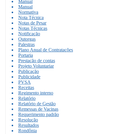
Manual
Manual
Normativa
Nota Técnica
Notas de Pesar
Notas Técnicas
Notificação
Outorgas
Palestras
Plano Anual de Contratações
Portaria
Prestação de contas
Projeto Voluntariar
Publicação
Publicidade
PVSA
Receitas
Regimento interno
Relatório
Relatório de Gestão
Remessas de Vacinas
Requerimento padrão
Resolução
Resultados
Rondônia