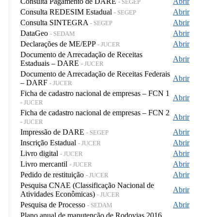
Consulta Pagamento de DARE
Abrir
- SEGEP
Consulta REDESIM Estadual
Abrir
- SEGEP
Consulta SINTEGRA
Abrir
- SEGEP
DataGeo
Abrir
- SEDAM
Declarações de ME/EPP
Abrir
- JUCER
Documento de Arrecadação de Receitas
Abrir
Estaduais – DARE
- JUCER
Documento de Arrecadação de Receitas Federais
Abrir
– DARF
- JUCER
Ficha de cadastro nacional de empresas – FCN 1
Abrir
- JUCER
Ficha de cadastro nacional de empresas – FCN 2
Abrir
- JUCER
Impressão de DARE
Abrir
- SEGEP
Inscrição Estadual
Abrir
- JUCER
Livro digital
Abrir
- JUCER
Livro mercantil
Abrir
- JUCER
Pedido de restituição
Abrir
- JUCER
Pesquisa CNAE (Classificação Nacional de
Abrir
Atividades Econômicas)
- JUCER
Pesquisa de Processo
Abrir
- SEDAM
Plano anual de manutenção de Rodovias 2016