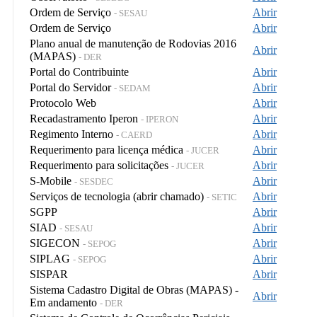
Ordem de Serviço
Abrir
- SESAU
Ordem de Serviço
Abrir
Plano anual de manutenção de Rodovias 2016
Abrir
(MAPAS)
- DER
Portal do Contribuinte
Abrir
Portal do Servidor
Abrir
- SEDAM
Protocolo Web
Abrir
Recadastramento Iperon
Abrir
- IPERON
Regimento Interno
Abrir
- CAERD
Requerimento para licença médica
Abrir
- JUCER
Requerimento para solicitações
Abrir
- JUCER
S-Mobile
Abrir
- SESDEC
Serviços de tecnologia (abrir chamado)
Abrir
- SETIC
SGPP
Abrir
SIAD
Abrir
- SESAU
SIGECON
Abrir
- SEPOG
SIPLAG
Abrir
- SEPOG
SISPAR
Abrir
Sistema Cadastro Digital de Obras (MAPAS) -
Abrir
Em andamento
- DER