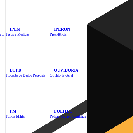
IPEM
IPERON
Instituto de Educação em Saúde Pública
Pesos e Medidas
Previdência
LGPD
OUVIDORIA
Proteção de Dados Pessoais
Ouvidoria-Geral
PM
POLITEC
Polícia Militar
Polícia Técnico-Científica