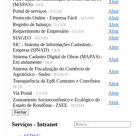
Abrir
(MAPAS)
- DER
Portal de serviços
Abrir
- JUCER
Protocolo Online - Empresa Fácil
Abrir
- SEDAM
Registro de balanço
Abrir
- JUCER
Requerimento de Empresário
Abrir
- JUCER
SIAGEO
Abrir
- SEDAM
SIC - Sistema de Informações Cadastrais -
Abrir
Empresa (SINAD)
- DER
Sistema Cadastro Digital de Obras (MAPAS) -
Abrir
Em andamento
- DER
Sistema de Fiscalização do Comércio de
Abrir
Agrotóxico - Siafro
- IDARON
Transparência da EpR Contratos e Convênios
-
Abrir
SETIC
Via Postal
Abrir
- JUCER
Zoneamento Socioeconômico e Ecológico do
Abrir
Estado de Rondônia - ZSEE
- SEDAM
Fechar
Serviços - Intranet