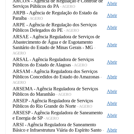
ARCON - Agência de Regulação e Controle de
Abrir
Serviços Públicos do PA
- AGERO
ARPB - Agência de Regulação do Estado da
Abrir
Paraíba
- AGERO
ARPE - Agência de Regulação dos Serviços
Abrir
Públicos Delegados do PE
- AGERO
ARSAE - Agência Reguladora de Serviços de
Abastecimento de Água e de Esgotamento
Abrir
Sanitário do Estado de Minas Gerais - MG
-
AGERO
ARSAL - Agência Reguladora de Serviços
Abrir
Públicos do Estado de Alagoas
- AGERO
ARSAM - Agência Reguladora dos Serviços
Públicos Concedidos do Estado do Amazonas
Abrir
-
AGERO
ARSEMA - Agência Reguladora de Serviços
Abrir
Públicos do Maranhão
- AGERO
ARSEP - Agência Reguladora de Serviços
Abrir
Públicos do Rio Grande do Norte
- AGERO
ARSESP - Agência Reguladora de Saneamento
Abrir
e Energia de SP
- AGERO
ARSI - Agência Reguladora de Saneamento
Básico e Infraestrutura Viária do Espírito Santo
Abrir
-