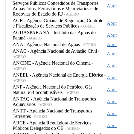
Serviços Públicos Concedidos de Transportes
Abrir
Aquaviários, Ferroviários e Metroviários e de
Rodovias do Estado do RJ
- AGERO
AGR - Agência Goiana de Regulação, Controle
Abrir
e Fiscalização de Serviços Públicos
- AGERO
AGUASPARANÁ - Instituto das Águas do
Abrir
Paraná
- AGERO
ANA - Agência Nacional de Águas
Abrir
- AGERO
ANAC - Agência Nacional de Aviação Civil
-
Abrir
AGERO
ANCINE - Agência Nacional do Cinema
-
Abrir
AGERO
ANEEL - Agência Nacional de Energia Elétrica
-
Abrir
AGERO
ANP - Agência Nacional do Petróleo, Gás
Abrir
Natural e Biocombustíveis
- AGERO
ANTAQ - Agência Nacional de Transportes
Abrir
Aquaviários
- AGERO
ANTT - Agência Nacional de Transportes
Abrir
Terrestres
- AGERO
ARCE - Agência Reguladora de Serviços
Abrir
Públicos Delegados do CE
- AGERO