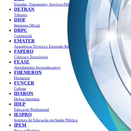
Estradas, Transportes, Serviços Públicos
DETRAN
Trânsito
DIOF
Imprensa Oficial
DRPC
Cerimonial
EMATER
Assistência Técnica e Extensão Rural
FAPERO
Ciência e Tecnologia
FEASE
Atendimento Socioeducativo
FHEMERON
Fhemeron
FUNCER
Cultura
IDARON
Defesa Sanitária
IDEP
Educação Profissional
IESPRO
Instituto de Educação em Saúde Pública
IPEM
Pesos e Medidas