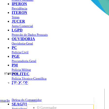
IPERON
Previdência
ITERON
Terras
JUCER
Junta Comercial
LGPD
Proteção de Dados Pessoais
OUVIDORIA
Ouvidoria-Geral
PC
Polícia Civil
PGE
Procuradoria Geral
PM
Polícia Militar
POLITEC
07/08/2026
Polícia Técnico-Científica
Portal do Governo do
Estado de Rondônia
PROCON
sso à Informação
Governo
de
Defesa do Consumidor
ormação
Sobre
SEAGRI
Rondônia
o
O Governador
Agricultura