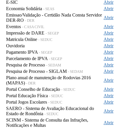
E-SIC
Abrir
Economia Solidária
Abrir
- SEAS
Emissao/Validação - Certidão Nada Consta Servidor
Abrir
DER-RO
- DER
Eventos
Abrir
- CASA CIVIL
Impressão de DARE
Abrir
- SEGEP
Matricula Online
Abrir
- SEDUC
Ouvidoria
Abrir
Pagamento IPVA
Abrir
- SEGEP
Parcelamento de IPVA
Abrir
- SEGEP
Pesquisa de Processo
Abrir
- SEDAM
Pesquisa de Processo - SIGLAM
Abrir
- SEDAM
Plano anual de manutenção de Rodovias 2016
Abrir
(MAPAS)
- DER
Portal Conselho de Educação
Abrir
- SEDUC
Portal Educação Física
Abrir
- SEDUC
Portal Jogos Escolares
Abrir
- SEDUC
SAERO - Sistema de Avaliação Educacional do
Abrir
Estado de Rondônia
- SEDUC
SCINM - Sistema de Consulta das Infrações,
Abrir
Notificações e Multas