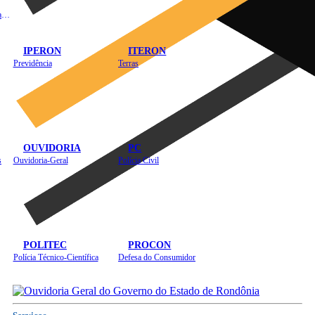
Instituto de Educação em Saúde Pública
IPERON
ITERON
Previdência
Terras
OUVIDORIA
PC
s
Ouvidoria-Geral
Polícia Civil
POLITEC
PROCON
Polícia Técnico-Científica
Defesa do Consumidor