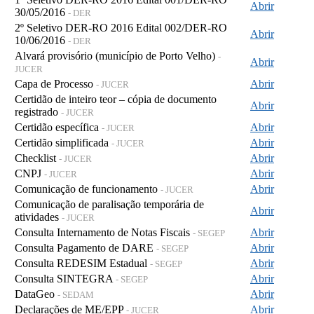
Abrir
30/05/2016
- DER
2º Seletivo DER-RO 2016 Edital 002/DER-RO
Abrir
10/06/2016
- DER
Alvará provisório (município de Porto Velho)
-
Abrir
JUCER
Capa de Processo
Abrir
- JUCER
Certidão de inteiro teor – cópia de documento
Abrir
registrado
- JUCER
Certidão específica
Abrir
- JUCER
Certidão simplificada
Abrir
- JUCER
Checklist
Abrir
- JUCER
CNPJ
Abrir
- JUCER
Comunicação de funcionamento
Abrir
- JUCER
Comunicação de paralisação temporária de
Abrir
atividades
- JUCER
Consulta Internamento de Notas Fiscais
Abrir
- SEGEP
Consulta Pagamento de DARE
Abrir
- SEGEP
Consulta REDESIM Estadual
Abrir
- SEGEP
Consulta SINTEGRA
Abrir
- SEGEP
DataGeo
Abrir
- SEDAM
Declarações de ME/EPP
Abrir
- JUCER