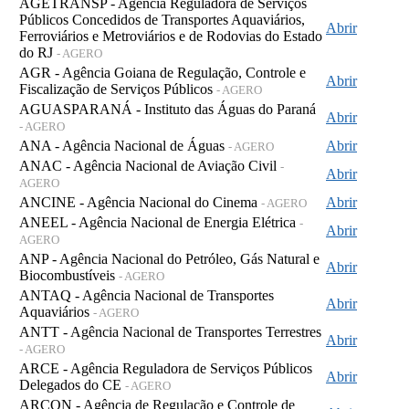
AGETRANSP - Agência Reguladora de Serviços
Públicos Concedidos de Transportes Aquaviários,
Abrir
Ferroviários e Metroviários e de Rodovias do Estado
do RJ
- AGERO
AGR - Agência Goiana de Regulação, Controle e
Abrir
Fiscalização de Serviços Públicos
- AGERO
AGUASPARANÁ - Instituto das Águas do Paraná
Abrir
- AGERO
ANA - Agência Nacional de Águas
Abrir
- AGERO
ANAC - Agência Nacional de Aviação Civil
-
Abrir
AGERO
ANCINE - Agência Nacional do Cinema
Abrir
- AGERO
ANEEL - Agência Nacional de Energia Elétrica
-
Abrir
AGERO
ANP - Agência Nacional do Petróleo, Gás Natural e
Abrir
Biocombustíveis
- AGERO
ANTAQ - Agência Nacional de Transportes
Abrir
Aquaviários
- AGERO
ANTT - Agência Nacional de Transportes Terrestres
Abrir
- AGERO
ARCE - Agência Reguladora de Serviços Públicos
Abrir
Delegados do CE
- AGERO
ARCON - Agência de Regulação e Controle de