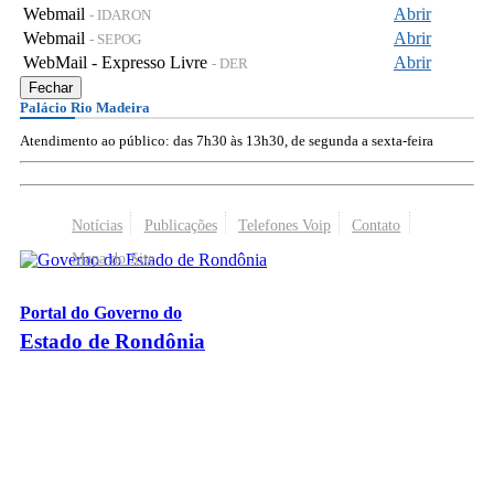
Webmail
Abrir
- IDARON
Webmail
Abrir
- SEPOG
WebMail - Expresso Livre
Abrir
- DER
Fechar
Palácio Rio Madeira
Atendimento ao público: das 7h30 às 13h30, de segunda a sexta-feira
Notícias
Publicações
Telefones Voip
Contato
Mapa do Site
Portal do Governo do
Estado de Rondônia
Palácio Rio Madeira
- Av. Farquar, 2986 - Bairro Pedrinhas
CEP 76.801-470 - Porto Velho, RO
© 2026
Governo do Estado de Rondônia
Todos os Direitos Reservados