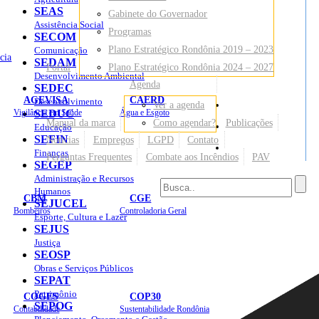
SEAS
Gabinete do Governador
Assistência Social
Programas
SECOM
Plano Estratégico Rondônia 2019 – 2023
Comunicação
cia
SEDAM
Portal
Plano Estratégico Rondônia 2024 – 2027
Desenvolvimento Ambiental
Agenda
SEDEC
AGEVISA
CAERD
Desenvolvimento
Ver a agenda
Mapa do Site
Vigilância em Saúde
SEDUC
Água e Esgoto
Manual da marca
Como agendar?
Publicações
Educação
SEFIN
Notícias
Empregos
LGPD
Contato
Sites
Finanças
Perguntas Frequentes
Combate aos Incêndios
PAV
SEGEP
Administração e Recursos
Humanos
CBM
CGE
SEJUCEL
Bombeiros
Controladoria Geral
Esporte, Cultura e Lazer
SEJUS
Justiça
SEOSP
Obras e Serviços Públicos
SEPAT
Patrimônio
COGES
COP30
SEPOG
Contabilidade
Sustentabilidade Rondônia