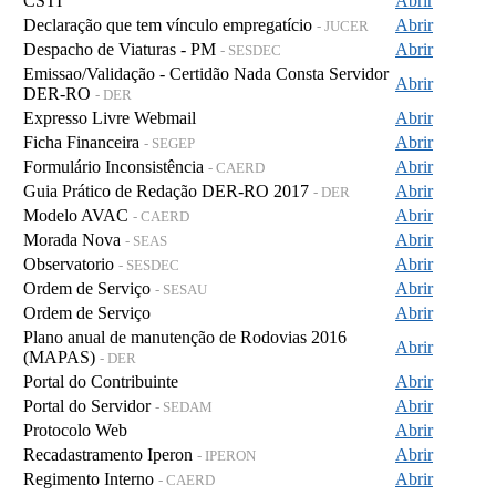
CSTI
Abrir
Declaração que tem vínculo empregatício
Abrir
- JUCER
Despacho de Viaturas - PM
Abrir
- SESDEC
Emissao/Validação - Certidão Nada Consta Servidor
Abrir
DER-RO
- DER
Expresso Livre Webmail
Abrir
Ficha Financeira
Abrir
- SEGEP
Formulário Inconsistência
Abrir
- CAERD
Guia Prático de Redação DER-RO 2017
Abrir
- DER
Modelo AVAC
Abrir
- CAERD
Morada Nova
Abrir
- SEAS
Observatorio
Abrir
- SESDEC
Ordem de Serviço
Abrir
- SESAU
Ordem de Serviço
Abrir
Plano anual de manutenção de Rodovias 2016
Abrir
(MAPAS)
- DER
Portal do Contribuinte
Abrir
Portal do Servidor
Abrir
- SEDAM
Protocolo Web
Abrir
Recadastramento Iperon
Abrir
- IPERON
Regimento Interno
Abrir
- CAERD