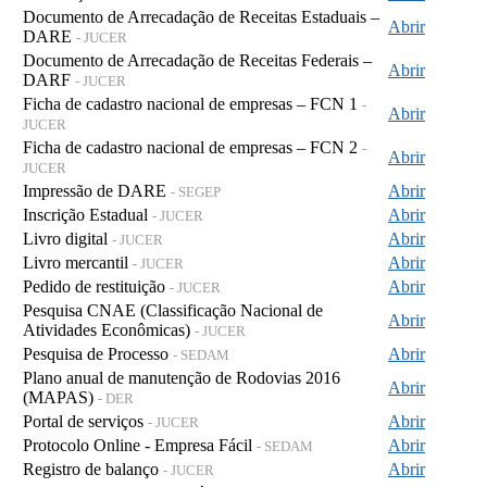
Documento de Arrecadação de Receitas Estaduais –
Abrir
DARE
- JUCER
Documento de Arrecadação de Receitas Federais –
Abrir
DARF
- JUCER
Ficha de cadastro nacional de empresas – FCN 1
-
Abrir
JUCER
Ficha de cadastro nacional de empresas – FCN 2
-
Abrir
JUCER
Impressão de DARE
Abrir
- SEGEP
Inscrição Estadual
Abrir
- JUCER
Livro digital
Abrir
- JUCER
Livro mercantil
Abrir
- JUCER
Pedido de restituição
Abrir
- JUCER
Pesquisa CNAE (Classificação Nacional de
Abrir
Atividades Econômicas)
- JUCER
Pesquisa de Processo
Abrir
- SEDAM
Plano anual de manutenção de Rodovias 2016
Abrir
(MAPAS)
- DER
Portal de serviços
Abrir
- JUCER
Protocolo Online - Empresa Fácil
Abrir
- SEDAM
Registro de balanço
Abrir
- JUCER