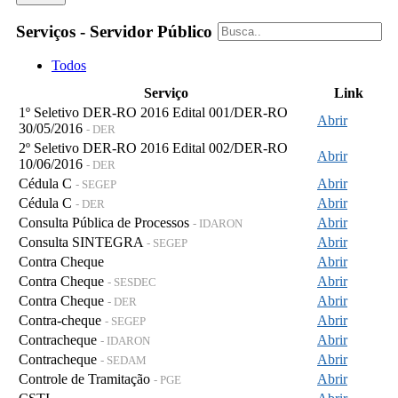
Serviços - Servidor Público
Todos
Serviço
Link
1º Seletivo DER-RO 2016 Edital 001/DER-RO
Abrir
30/05/2016
- DER
2º Seletivo DER-RO 2016 Edital 002/DER-RO
Abrir
10/06/2016
- DER
Cédula C
Abrir
- SEGEP
Cédula C
Abrir
- DER
Consulta Pública de Processos
Abrir
- IDARON
Consulta SINTEGRA
Abrir
- SEGEP
Contra Cheque
Abrir
Contra Cheque
Abrir
- SESDEC
Contra Cheque
Abrir
- DER
Contra-cheque
Abrir
- SEGEP
Contracheque
Abrir
- IDARON
Contracheque
Abrir
- SEDAM
Controle de Tramitação
Abrir
- PGE