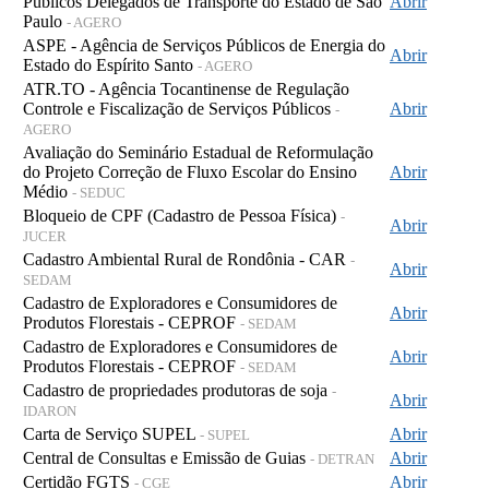
Públicos Delegados de Transporte do Estado de São
Abrir
Paulo
- AGERO
ASPE - Agência de Serviços Públicos de Energia do
Abrir
Estado do Espírito Santo
- AGERO
ATR.TO - Agência Tocantinense de Regulação
Controle e Fiscalização de Serviços Públicos
Abrir
-
AGERO
Avaliação do Seminário Estadual de Reformulação
do Projeto Correção de Fluxo Escolar do Ensino
Abrir
Médio
- SEDUC
Bloqueio de CPF (Cadastro de Pessoa Física)
-
Abrir
JUCER
Cadastro Ambiental Rural de Rondônia - CAR
-
Abrir
SEDAM
Cadastro de Exploradores e Consumidores de
Abrir
Produtos Florestais - CEPROF
- SEDAM
Cadastro de Exploradores e Consumidores de
Abrir
Produtos Florestais - CEPROF
- SEDAM
Cadastro de propriedades produtoras de soja
-
Abrir
IDARON
Carta de Serviço SUPEL
Abrir
- SUPEL
Central de Consultas e Emissão de Guias
Abrir
- DETRAN
Certidão FGTS
Abrir
- CGE