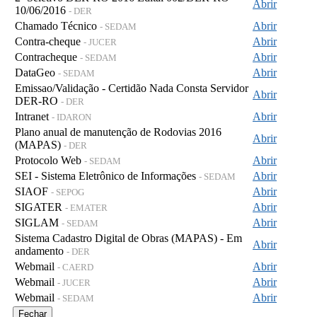
Abrir
10/06/2016
- DER
Chamado Técnico
Abrir
- SEDAM
Contra-cheque
Abrir
- JUCER
Contracheque
Abrir
- SEDAM
DataGeo
Abrir
- SEDAM
Emissao/Validação - Certidão Nada Consta Servidor
Abrir
DER-RO
- DER
Intranet
Abrir
- IDARON
Plano anual de manutenção de Rodovias 2016
Abrir
(MAPAS)
- DER
Protocolo Web
Abrir
- SEDAM
SEI - Sistema Eletrônico de Informações
Abrir
- SEDAM
SIAOF
Abrir
- SEPOG
SIGATER
Abrir
- EMATER
SIGLAM
Abrir
- SEDAM
Sistema Cadastro Digital de Obras (MAPAS) - Em
Abrir
andamento
- DER
Webmail
Abrir
- CAERD
Webmail
Abrir
- JUCER
Webmail
Abrir
- SEDAM
Fechar