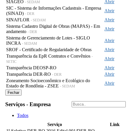
SIAGEO
Abrir
- SEDAM
SIC - Sistema de Informações Cadastrais - Empresa
Abrir
(SINAD)
- DER
SINAFLOR
Abrir
- SEDAM
Sistema Cadastro Digital de Obras (MAPAS) - Em
Abrir
andamento
- DER
Sistema de Gerenciamento de Lotes - SIGLO
Abrir
INCRA
- SEDAM
SROF - Certificado de Regularidade de Obras
Abrir
Transparência da EpR Contratos e Convênios
-
Abrir
SETIC
Transparência DEOSP-RO
Abrir
Transparência DER-RO
Abrir
- DER
Zoneamento Socioeconômico e Ecológico do
Abrir
Estado de Rondônia - ZSEE
- SEDAM
Fechar
Serviços - Empresa
Todos
Serviço
Link
1º Seletivo DER-RO 2016 Edital 001/DER-RO