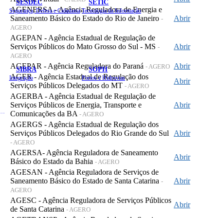
SESDEC
SETIC
AGENERSA - Agência Reguladora de Energia e
Segurança, Defesa e Cidadania
Tecnologia da Informação
Saneamento Básico do Estado do Rio de Janeiro
Abrir
-
AGERO
AGEPAN - Agência Estadual de Regulação de
Serviços Públicos do Mato Grosso do Sul - MS
Abrir
-
AGERO
AGEPAR - Agência Reguladora do Paraná
Abrir
- AGERO
SIBRA
SOPH
AGER - Agência Estadual de Regulação dos
Integração
Portos e Hidrovias
Abrir
Serviços Públicos Delegados do MT
- AGERO
AGERBA - Agência Estadual de Regulação de
Serviços Públicos de Energia, Transporte e
Abrir
 de Gastos Públicos Administrativos
Comunicações da BA
- AGERO
AGERGS - Agência Estadual de Regulação dos
Serviços Públicos Delegados do Rio Grande do Sul
Abrir
- AGERO
AGERSA- Agência Reguladora de Saneamento
Abrir
Básico do Estado da Bahia
- AGERO
AGESAN - Agência Reguladora de Serviços de
Saneamento Básico do Estado de Santa Catarina
Abrir
-
AGERO
AGESC - Agência Reguladora de Serviços Públicos
Abrir
de Santa Catarina
- AGERO