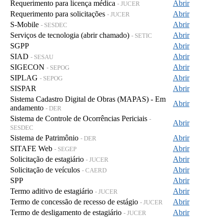
Requerimento para licença médica
Abrir
- JUCER
Requerimento para solicitações
Abrir
- JUCER
S-Mobile
Abrir
- SESDEC
Serviços de tecnologia (abrir chamado)
Abrir
- SETIC
SGPP
Abrir
SIAD
Abrir
- SESAU
SIGECON
Abrir
- SEPOG
SIPLAG
Abrir
- SEPOG
SISPAR
Abrir
Sistema Cadastro Digital de Obras (MAPAS) - Em
Abrir
andamento
- DER
Sistema de Controle de Ocorrências Periciais
-
Abrir
SESDEC
Sistema de Patrimônio
Abrir
- DER
SITAFE Web
Abrir
- SEGEP
Solicitação de estagiário
Abrir
- JUCER
Solicitação de veículos
Abrir
- CAERD
SPP
Abrir
Termo aditivo de estagiário
Abrir
- JUCER
Termo de concessão de recesso de estágio
Abrir
- JUCER
Termo de desligamento de estagiário
Abrir
- JUCER