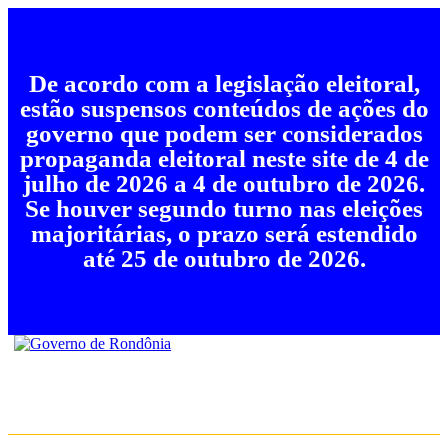
De acordo com a legislação eleitoral,
estão suspensos conteúdos de ações do
governo que podem ser considerados
propaganda eleitoral neste site de 4 de
julho de 2026 a 4 de outubro de 2026.
Se houver segundo turno nas eleições
majoritárias, o prazo será estendido
até 25 de outubro de 2026.