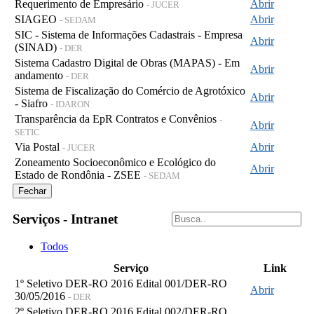
Requerimento de Empresário
Abrir
- JUCER
SIAGEO
Abrir
- SEDAM
SIC - Sistema de Informações Cadastrais - Empresa
Abrir
(SINAD)
- DER
Sistema Cadastro Digital de Obras (MAPAS) - Em
Abrir
andamento
- DER
Sistema de Fiscalização do Comércio de Agrotóxico
Abrir
- Siafro
- IDARON
Transparência da EpR Contratos e Convênios
-
Abrir
SETIC
Via Postal
Abrir
- JUCER
Zoneamento Socioeconômico e Ecológico do
Abrir
Estado de Rondônia - ZSEE
- SEDAM
Fechar
Serviços - Intranet
Todos
Serviço
Link
1º Seletivo DER-RO 2016 Edital 001/DER-RO
Abrir
30/05/2016
- DER
2º Seletivo DER-RO 2016 Edital 002/DER-RO