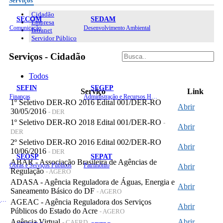
Serviços
Cidadão
SECOM
SEDAM
Empresa
Comunicação
Desenvolvimento Ambiental
Intranet
Servidor Público
Serviços - Cidadão
Todos
SEFIN
SEGEP
Serviço
Link
Finanças
Administração e Recursos Humanos
1º Seletivo DER-RO 2016 Edital 001/DER-RO
Abrir
30/05/2016
- DER
1º Seletivo DER-RO 2018 Edital 001/DER-RO
-
Abrir
DER
2º Seletivo DER-RO 2016 Edital 002/DER-RO
Abrir
10/06/2016
- DER
SEOSP
SEPAT
ABAR - Associação Brasileira de Agências de
Obras e Serviços Públicos
Patrimônio
Abrir
Regulação
- AGERO
ADASA - Agência Reguladora de Águas, Energia e
Abrir
Saneamento Básico do DF
- AGERO
Planejamento, Orçamento e Gestão
AGEAC - Agência Reguladora dos Serviços
Abrir
Públicos do Estado do Acre
- AGERO
Agência Virtual
Abrir
- CAERD