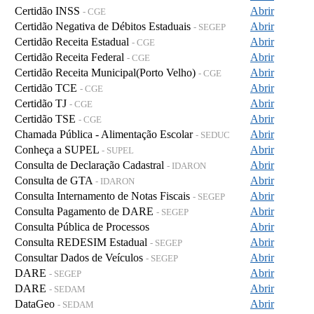
Certidão INSS
Abrir
- CGE
Certidão Negativa de Débitos Estaduais
Abrir
- SEGEP
Certidão Receita Estadual
Abrir
- CGE
Certidão Receita Federal
Abrir
- CGE
Certidão Receita Municipal(Porto Velho)
Abrir
- CGE
Certidão TCE
Abrir
- CGE
Certidão TJ
Abrir
- CGE
Certidão TSE
Abrir
- CGE
Chamada Pública - Alimentação Escolar
Abrir
- SEDUC
Conheça a SUPEL
Abrir
- SUPEL
Consulta de Declaração Cadastral
Abrir
- IDARON
Consulta de GTA
Abrir
- IDARON
Consulta Internamento de Notas Fiscais
Abrir
- SEGEP
Consulta Pagamento de DARE
Abrir
- SEGEP
Consulta Pública de Processos
Abrir
Consulta REDESIM Estadual
Abrir
- SEGEP
Consultar Dados de Veículos
Abrir
- SEGEP
DARE
Abrir
- SEGEP
DARE
Abrir
- SEDAM
DataGeo
Abrir
- SEDAM