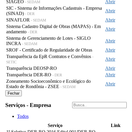
SIAGEO
Abrir
- SEDAM
SIC - Sistema de Informações Cadastrais - Empresa
Abrir
(SINAD)
- DER
SINAFLOR
Abrir
- SEDAM
Sistema Cadastro Digital de Obras (MAPAS) - Em
Abrir
andamento
- DER
Sistema de Gerenciamento de Lotes - SIGLO
Abrir
INCRA
- SEDAM
SROF - Certificado de Regularidade de Obras
Abrir
Transparência da EpR Contratos e Convênios
-
Abrir
SETIC
Transparência DEOSP-RO
Abrir
Transparência DER-RO
Abrir
- DER
Zoneamento Socioeconômico e Ecológico do
Abrir
Estado de Rondônia - ZSEE
- SEDAM
Fechar
Serviços - Empresa
Todos
Serviço
Link
1º Seletivo DER-RO 2016 Edital 001/DER-RO