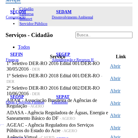
Serviços
Cidadão
SECOM
SEDAM
Empresa
Comunicação
Desenvolvimento Ambiental
Intranet
Servidor Público
Serviços - Cidadão
Todos
SEFIN
SEGEP
Serviço
Link
Finanças
Administração e Recursos Humanos
1º Seletivo DER-RO 2016 Edital 001/DER-RO
Abrir
30/05/2016
- DER
1º Seletivo DER-RO 2018 Edital 001/DER-RO
-
Abrir
DER
2º Seletivo DER-RO 2016 Edital 002/DER-RO
Abrir
10/06/2016
- DER
SEOSP
SEPAT
ABAR - Associação Brasileira de Agências de
Obras e Serviços Públicos
Patrimônio
Abrir
Regulação
- AGERO
ADASA - Agência Reguladora de Águas, Energia e
Abrir
Saneamento Básico do DF
- AGERO
Planejamento, Orçamento e Gestão
AGEAC - Agência Reguladora dos Serviços
Abrir
Públicos do Estado do Acre
- AGERO
Agência Virtual
Abrir
- CAERD