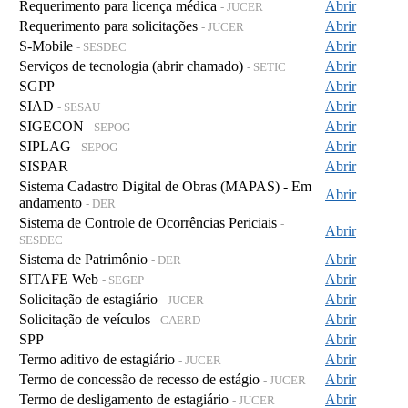
Requerimento para licença médica
Abrir
- JUCER
Requerimento para solicitações
Abrir
- JUCER
S-Mobile
Abrir
- SESDEC
Serviços de tecnologia (abrir chamado)
Abrir
- SETIC
SGPP
Abrir
SIAD
Abrir
- SESAU
SIGECON
Abrir
- SEPOG
SIPLAG
Abrir
- SEPOG
SISPAR
Abrir
Sistema Cadastro Digital de Obras (MAPAS) - Em
Abrir
andamento
- DER
Sistema de Controle de Ocorrências Periciais
-
Abrir
SESDEC
Sistema de Patrimônio
Abrir
- DER
SITAFE Web
Abrir
- SEGEP
Solicitação de estagiário
Abrir
- JUCER
Solicitação de veículos
Abrir
- CAERD
SPP
Abrir
Termo aditivo de estagiário
Abrir
- JUCER
Termo de concessão de recesso de estágio
Abrir
- JUCER
Termo de desligamento de estagiário
Abrir
- JUCER