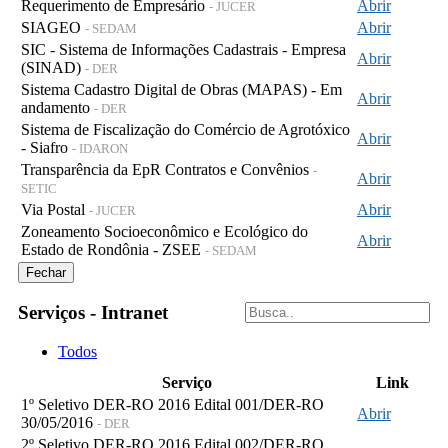
Requerimento de Empresário
Abrir
- JUCER
SIAGEO
Abrir
- SEDAM
SIC - Sistema de Informações Cadastrais - Empresa
Abrir
(SINAD)
- DER
Sistema Cadastro Digital de Obras (MAPAS) - Em
Abrir
andamento
- DER
Sistema de Fiscalização do Comércio de Agrotóxico
Abrir
- Siafro
- IDARON
Transparência da EpR Contratos e Convênios
-
Abrir
SETIC
Via Postal
Abrir
- JUCER
Zoneamento Socioeconômico e Ecológico do
Abrir
Estado de Rondônia - ZSEE
- SEDAM
Fechar
Serviços - Intranet
Todos
Serviço
Link
1º Seletivo DER-RO 2016 Edital 001/DER-RO
Abrir
30/05/2016
- DER
2º Seletivo DER-RO 2016 Edital 002/DER-RO