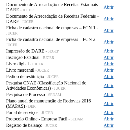
Documento de Arrecadação de Receitas Estaduais –
Abrir
DARE
- JUCER
Documento de Arrecadação de Receitas Federais –
Abrir
DARF
- JUCER
Ficha de cadastro nacional de empresas – FCN 1
-
Abrir
JUCER
Ficha de cadastro nacional de empresas – FCN 2
-
Abrir
JUCER
Impressão de DARE
Abrir
- SEGEP
Inscrição Estadual
Abrir
- JUCER
Livro digital
Abrir
- JUCER
Livro mercantil
Abrir
- JUCER
Pedido de restituição
Abrir
- JUCER
Pesquisa CNAE (Classificação Nacional de
Abrir
Atividades Econômicas)
- JUCER
Pesquisa de Processo
Abrir
- SEDAM
Plano anual de manutenção de Rodovias 2016
Abrir
(MAPAS)
- DER
Portal de serviços
Abrir
- JUCER
Protocolo Online - Empresa Fácil
Abrir
- SEDAM
Registro de balanço
Abrir
- JUCER