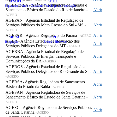
SESDEC
SETIC
AGENERSA - Agência Reguladora de Energia e
Segurança, Defesa e Cidadania
Tecnologia da Informação
Saneamento Básico do Estado do Rio de Janeiro
Abrir
-
AGERO
AGEPAN - Agência Estadual de Regulação de
Serviços Públicos do Mato Grosso do Sul - MS
Abrir
-
AGERO
AGEPAR - Agência Reguladora do Paraná
Abrir
- AGERO
SIBRA
SOPH
AGER - Agência Estadual de Regulação dos
Integração
Portos e Hidrovias
Abrir
Serviços Públicos Delegados do MT
- AGERO
AGERBA - Agência Estadual de Regulação de
Serviços Públicos de Energia, Transporte e
Abrir
 de Gastos Públicos Administrativos
Comunicações da BA
- AGERO
AGERGS - Agência Estadual de Regulação dos
Serviços Públicos Delegados do Rio Grande do Sul
Abrir
- AGERO
AGERSA- Agência Reguladora de Saneamento
Abrir
Básico do Estado da Bahia
- AGERO
AGESAN - Agência Reguladora de Serviços de
Saneamento Básico do Estado de Santa Catarina
Abrir
-
AGERO
AGESC - Agência Reguladora de Serviços Públicos
Abrir
de Santa Catarina
- AGERO