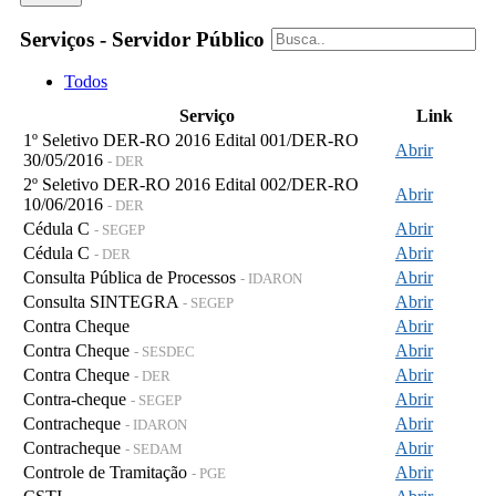
Serviços - Servidor Público
Todos
Serviço
Link
1º Seletivo DER-RO 2016 Edital 001/DER-RO
Abrir
30/05/2016
- DER
2º Seletivo DER-RO 2016 Edital 002/DER-RO
Abrir
10/06/2016
- DER
Cédula C
Abrir
- SEGEP
Cédula C
Abrir
- DER
Consulta Pública de Processos
Abrir
- IDARON
Consulta SINTEGRA
Abrir
- SEGEP
Contra Cheque
Abrir
Contra Cheque
Abrir
- SESDEC
Contra Cheque
Abrir
- DER
Contra-cheque
Abrir
- SEGEP
Contracheque
Abrir
- IDARON
Contracheque
Abrir
- SEDAM
Controle de Tramitação
Abrir
- PGE