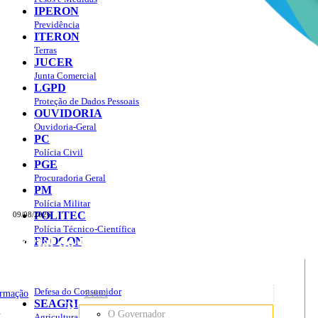
IPERON
Previdência
ITERON
Terras
JUCER
Junta Comercial
LGPD
Proteção de Dados Pessoais
OUVIDORIA
Ouvidoria-Geral
PC
Polícia Civil
PGE
Procuradoria Geral
PM
Polícia Militar
POLITEC
09/08/2026
Polícia Técnico-Científica
Portal do Governo do
Estado de Rondônia
PROCON
sso à Informação
Governo
de
Defesa do Consumidor
ormação
Sobre
SEAGRI
Rondônia
o
O Governador
Agricultura