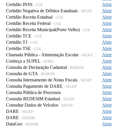
Certidão INSS
Abrir
- CGE
Certidão Negativa de Débitos Estaduais
Abrir
- SEGEP
Certidão Receita Estadual
Abrir
- CGE
Certidão Receita Federal
Abrir
- CGE
Certidão Receita Municipal(Porto Velho)
Abrir
- CGE
Certidão TCE
Abrir
- CGE
Certidão TJ
Abrir
- CGE
Certidão TSE
Abrir
- CGE
Chamada Pública - Alimentação Escolar
Abrir
- SEDUC
Conheça a SUPEL
Abrir
- SUPEL
Consulta de Declaração Cadastral
Abrir
- IDARON
Consulta de GTA
Abrir
- IDARON
Consulta Internamento de Notas Fiscais
Abrir
- SEGEP
Consulta Pagamento de DARE
Abrir
- SEGEP
Consulta Pública de Processos
Abrir
Consulta REDESIM Estadual
Abrir
- SEGEP
Consultar Dados de Veículos
Abrir
- SEGEP
DARE
Abrir
- SEGEP
DARE
Abrir
- SEDAM
DataGeo
Abrir
- SEDAM