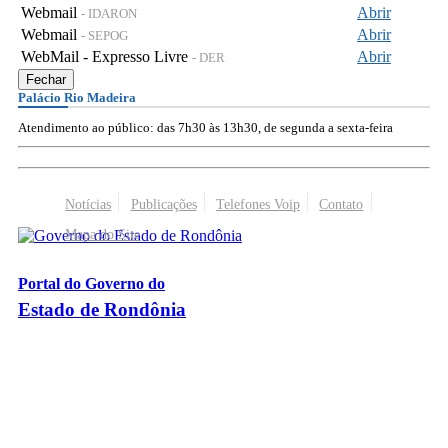
Webmail
Abrir
- IDARON
Webmail
Abrir
- SEPOG
WebMail - Expresso Livre
Abrir
- DER
Fechar
Palácio Rio Madeira
Atendimento ao público: das 7h30 às 13h30, de segunda a sexta-feira
Notícias
Publicações
Telefones Voip
Contato
Mapa do Site
Portal do Governo do
Estado de Rondônia
Palácio Rio Madeira
- Av. Farquar, 2986 - Bairro Pedrinhas
CEP 76.801-470 - Porto Velho, RO
© 2026
Governo do Estado de Rondônia
Todos os Direitos Reservados