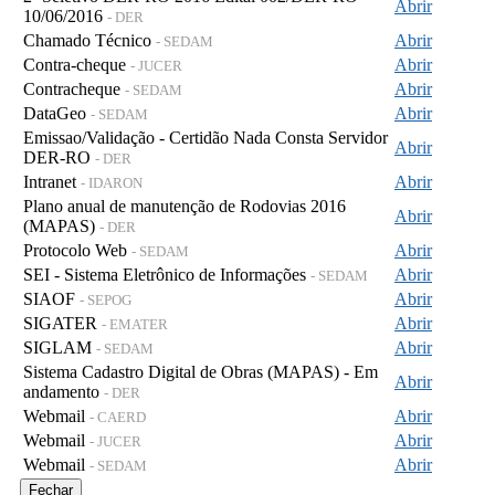
Abrir
10/06/2016
- DER
Chamado Técnico
Abrir
- SEDAM
Contra-cheque
Abrir
- JUCER
Contracheque
Abrir
- SEDAM
DataGeo
Abrir
- SEDAM
Emissao/Validação - Certidão Nada Consta Servidor
Abrir
DER-RO
- DER
Intranet
Abrir
- IDARON
Plano anual de manutenção de Rodovias 2016
Abrir
(MAPAS)
- DER
Protocolo Web
Abrir
- SEDAM
SEI - Sistema Eletrônico de Informações
Abrir
- SEDAM
SIAOF
Abrir
- SEPOG
SIGATER
Abrir
- EMATER
SIGLAM
Abrir
- SEDAM
Sistema Cadastro Digital de Obras (MAPAS) - Em
Abrir
andamento
- DER
Webmail
Abrir
- CAERD
Webmail
Abrir
- JUCER
Webmail
Abrir
- SEDAM
Fechar