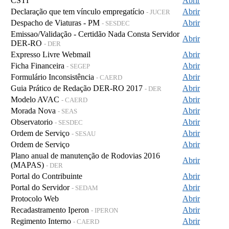
CSTI
Abrir
Declaração que tem vínculo empregatício
Abrir
- JUCER
Despacho de Viaturas - PM
Abrir
- SESDEC
Emissao/Validação - Certidão Nada Consta Servidor
Abrir
DER-RO
- DER
Expresso Livre Webmail
Abrir
Ficha Financeira
Abrir
- SEGEP
Formulário Inconsistência
Abrir
- CAERD
Guia Prático de Redação DER-RO 2017
Abrir
- DER
Modelo AVAC
Abrir
- CAERD
Morada Nova
Abrir
- SEAS
Observatorio
Abrir
- SESDEC
Ordem de Serviço
Abrir
- SESAU
Ordem de Serviço
Abrir
Plano anual de manutenção de Rodovias 2016
Abrir
(MAPAS)
- DER
Portal do Contribuinte
Abrir
Portal do Servidor
Abrir
- SEDAM
Protocolo Web
Abrir
Recadastramento Iperon
Abrir
- IPERON
Regimento Interno
Abrir
- CAERD