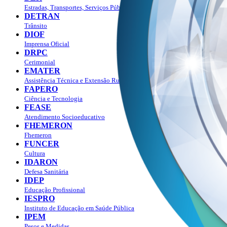
Estradas, Transportes, Serviços Públicos
DETRAN
Trânsito
DIOF
Imprensa Oficial
DRPC
Cerimonial
EMATER
Assistência Técnica e Extensão Rural
FAPERO
Ciência e Tecnologia
FEASE
Atendimento Socioeducativo
FHEMERON
Fhemeron
FUNCER
Cultura
IDARON
Defesa Sanitária
IDEP
Educação Profissional
IESPRO
Instituto de Educação em Saúde Pública
IPEM
Pesos e Medidas