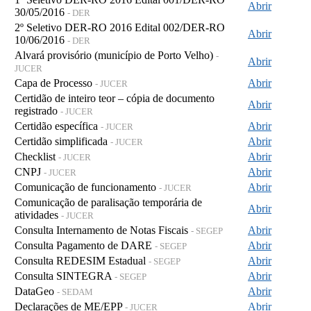
Abrir
30/05/2016
- DER
2º Seletivo DER-RO 2016 Edital 002/DER-RO
Abrir
10/06/2016
- DER
Alvará provisório (município de Porto Velho)
-
Abrir
JUCER
Capa de Processo
Abrir
- JUCER
Certidão de inteiro teor – cópia de documento
Abrir
registrado
- JUCER
Certidão específica
Abrir
- JUCER
Certidão simplificada
Abrir
- JUCER
Checklist
Abrir
- JUCER
CNPJ
Abrir
- JUCER
Comunicação de funcionamento
Abrir
- JUCER
Comunicação de paralisação temporária de
Abrir
atividades
- JUCER
Consulta Internamento de Notas Fiscais
Abrir
- SEGEP
Consulta Pagamento de DARE
Abrir
- SEGEP
Consulta REDESIM Estadual
Abrir
- SEGEP
Consulta SINTEGRA
Abrir
- SEGEP
DataGeo
Abrir
- SEDAM
Declarações de ME/EPP
Abrir
- JUCER