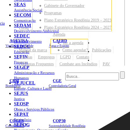
SEAS
Gabinete do Governador
Assistência Social
Programas
SECOM
Plano Estratégico Rondônia 2019 – 2023
Comunicação
cia
SEDAM
Portal
Plano Estratégico Rondônia 2024 – 2027
Desenvolvimento Ambiental
Agenda
SEDEC
AGEVISA
CAERD
Desenvolvimento
Ver a agenda
Mapa do Site
Vigilância em Saúde
SEDUC
Água e Esgoto
Manual da marca
Como agendar?
Publicações
Educação
SEFIN
Notícias
Empregos
LGPD
Contato
Sites
Finanças
Perguntas Frequentes
Combate aos Incêndios
PAV
SEGEP
Administração e Recursos
Humanos
CBM
CGE
SEJUCEL
Bombeiros
Controladoria Geral
Esporte, Cultura e Lazer
SEJUS
Justiça
SEOSP
Obras e Serviços Públicos
SEPAT
Patrimônio
COGES
COP30
SEPOG
Contabilidade
Sustentabilidade Rondônia