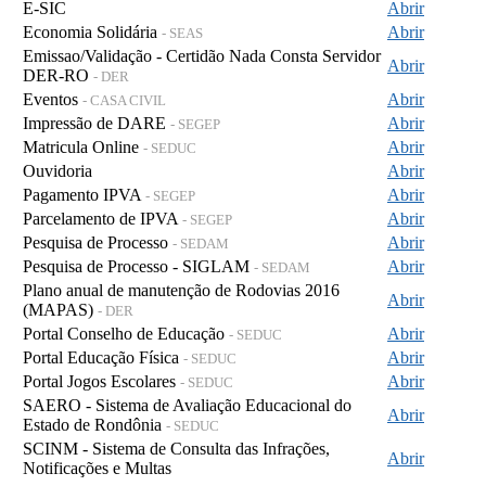
E-SIC
Abrir
Economia Solidária
Abrir
- SEAS
Emissao/Validação - Certidão Nada Consta Servidor
Abrir
DER-RO
- DER
Eventos
Abrir
- CASA CIVIL
Impressão de DARE
Abrir
- SEGEP
Matricula Online
Abrir
- SEDUC
Ouvidoria
Abrir
Pagamento IPVA
Abrir
- SEGEP
Parcelamento de IPVA
Abrir
- SEGEP
Pesquisa de Processo
Abrir
- SEDAM
Pesquisa de Processo - SIGLAM
Abrir
- SEDAM
Plano anual de manutenção de Rodovias 2016
Abrir
(MAPAS)
- DER
Portal Conselho de Educação
Abrir
- SEDUC
Portal Educação Física
Abrir
- SEDUC
Portal Jogos Escolares
Abrir
- SEDUC
SAERO - Sistema de Avaliação Educacional do
Abrir
Estado de Rondônia
- SEDUC
SCINM - Sistema de Consulta das Infrações,
Abrir
Notificações e Multas