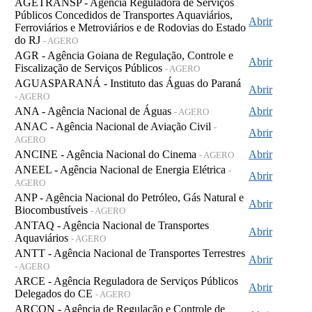
AGETRANSP - Agência Reguladora de Serviços
Públicos Concedidos de Transportes Aquaviários,
Abrir
Ferroviários e Metroviários e de Rodovias do Estado
do RJ
- AGERO
AGR - Agência Goiana de Regulação, Controle e
Abrir
Fiscalização de Serviços Públicos
- AGERO
AGUASPARANÁ - Instituto das Águas do Paraná
Abrir
- AGERO
ANA - Agência Nacional de Águas
Abrir
- AGERO
ANAC - Agência Nacional de Aviação Civil
-
Abrir
AGERO
ANCINE - Agência Nacional do Cinema
Abrir
- AGERO
ANEEL - Agência Nacional de Energia Elétrica
-
Abrir
AGERO
ANP - Agência Nacional do Petróleo, Gás Natural e
Abrir
Biocombustíveis
- AGERO
ANTAQ - Agência Nacional de Transportes
Abrir
Aquaviários
- AGERO
ANTT - Agência Nacional de Transportes Terrestres
Abrir
- AGERO
ARCE - Agência Reguladora de Serviços Públicos
Abrir
Delegados do CE
- AGERO
ARCON - Agência de Regulação e Controle de