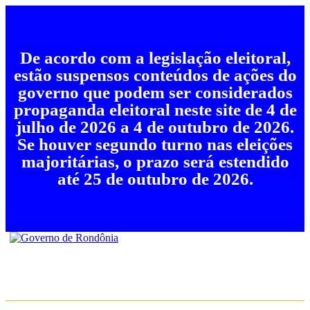
De acordo com a legislação eleitoral,
estão suspensos conteúdos de ações do
governo que podem ser considerados
propaganda eleitoral neste site de 4 de
julho de 2026 a 4 de outubro de 2026.
Se houver segundo turno nas eleições
majoritárias, o prazo será estendido
até 25 de outubro de 2026.