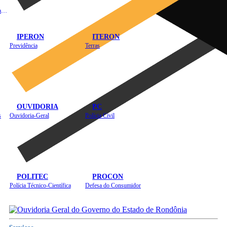
Instituto de Educação em Saúde Pública
IPERON
ITERON
Previdência
Terras
OUVIDORIA
PC
s
Ouvidoria-Geral
Polícia Civil
POLITEC
PROCON
Polícia Técnico-Científica
Defesa do Consumidor