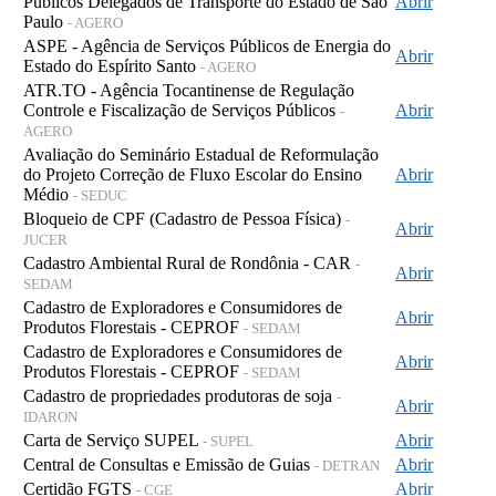
Públicos Delegados de Transporte do Estado de São
Abrir
Paulo
- AGERO
ASPE - Agência de Serviços Públicos de Energia do
Abrir
Estado do Espírito Santo
- AGERO
ATR.TO - Agência Tocantinense de Regulação
Controle e Fiscalização de Serviços Públicos
Abrir
-
AGERO
Avaliação do Seminário Estadual de Reformulação
do Projeto Correção de Fluxo Escolar do Ensino
Abrir
Médio
- SEDUC
Bloqueio de CPF (Cadastro de Pessoa Física)
-
Abrir
JUCER
Cadastro Ambiental Rural de Rondônia - CAR
-
Abrir
SEDAM
Cadastro de Exploradores e Consumidores de
Abrir
Produtos Florestais - CEPROF
- SEDAM
Cadastro de Exploradores e Consumidores de
Abrir
Produtos Florestais - CEPROF
- SEDAM
Cadastro de propriedades produtoras de soja
-
Abrir
IDARON
Carta de Serviço SUPEL
Abrir
- SUPEL
Central de Consultas e Emissão de Guias
Abrir
- DETRAN
Certidão FGTS
Abrir
- CGE