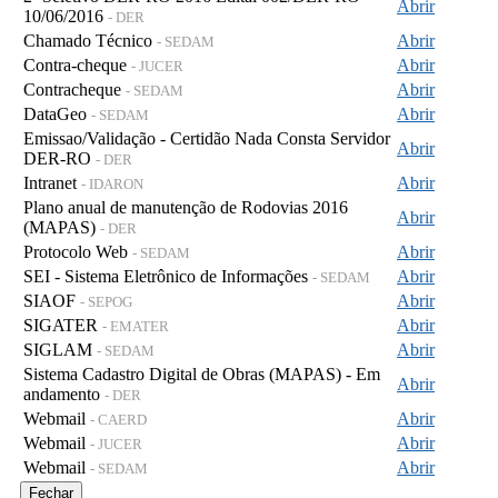
Abrir
10/06/2016
- DER
Chamado Técnico
Abrir
- SEDAM
Contra-cheque
Abrir
- JUCER
Contracheque
Abrir
- SEDAM
DataGeo
Abrir
- SEDAM
Emissao/Validação - Certidão Nada Consta Servidor
Abrir
DER-RO
- DER
Intranet
Abrir
- IDARON
Plano anual de manutenção de Rodovias 2016
Abrir
(MAPAS)
- DER
Protocolo Web
Abrir
- SEDAM
SEI - Sistema Eletrônico de Informações
Abrir
- SEDAM
SIAOF
Abrir
- SEPOG
SIGATER
Abrir
- EMATER
SIGLAM
Abrir
- SEDAM
Sistema Cadastro Digital de Obras (MAPAS) - Em
Abrir
andamento
- DER
Webmail
Abrir
- CAERD
Webmail
Abrir
- JUCER
Webmail
Abrir
- SEDAM
Fechar