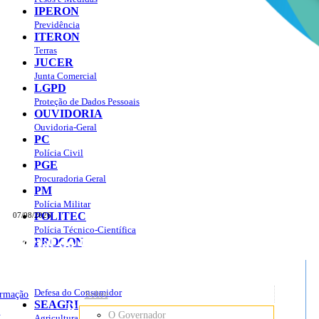
IPERON
Previdência
ITERON
Terras
JUCER
Junta Comercial
LGPD
Proteção de Dados Pessoais
OUVIDORIA
Ouvidoria-Geral
PC
Polícia Civil
PGE
Procuradoria Geral
PM
Polícia Militar
POLITEC
07/08/2026
Polícia Técnico-Científica
Portal do Governo do
Estado de Rondônia
PROCON
sso à Informação
Governo
de
Defesa do Consumidor
ormação
Sobre
SEAGRI
Rondônia
o
O Governador
Agricultura