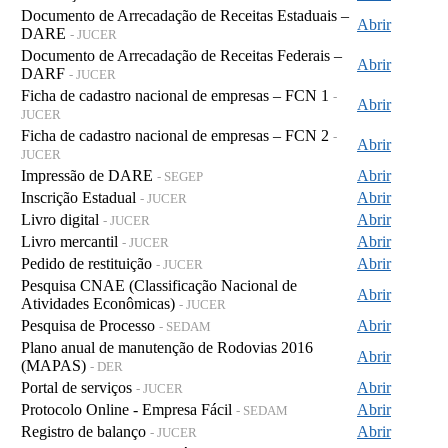
Documento de Arrecadação de Receitas Estaduais –
Abrir
DARE
- JUCER
Documento de Arrecadação de Receitas Federais –
Abrir
DARF
- JUCER
Ficha de cadastro nacional de empresas – FCN 1
-
Abrir
JUCER
Ficha de cadastro nacional de empresas – FCN 2
-
Abrir
JUCER
Impressão de DARE
Abrir
- SEGEP
Inscrição Estadual
Abrir
- JUCER
Livro digital
Abrir
- JUCER
Livro mercantil
Abrir
- JUCER
Pedido de restituição
Abrir
- JUCER
Pesquisa CNAE (Classificação Nacional de
Abrir
Atividades Econômicas)
- JUCER
Pesquisa de Processo
Abrir
- SEDAM
Plano anual de manutenção de Rodovias 2016
Abrir
(MAPAS)
- DER
Portal de serviços
Abrir
- JUCER
Protocolo Online - Empresa Fácil
Abrir
- SEDAM
Registro de balanço
Abrir
- JUCER