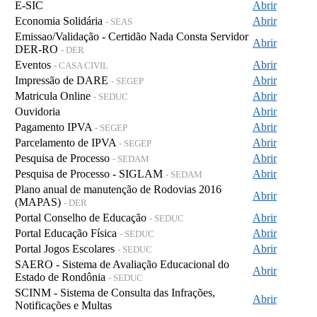
E-SIC
Abrir
Economia Solidária
Abrir
- SEAS
Emissao/Validação - Certidão Nada Consta Servidor
Abrir
DER-RO
- DER
Eventos
Abrir
- CASA CIVIL
Impressão de DARE
Abrir
- SEGEP
Matricula Online
Abrir
- SEDUC
Ouvidoria
Abrir
Pagamento IPVA
Abrir
- SEGEP
Parcelamento de IPVA
Abrir
- SEGEP
Pesquisa de Processo
Abrir
- SEDAM
Pesquisa de Processo - SIGLAM
Abrir
- SEDAM
Plano anual de manutenção de Rodovias 2016
Abrir
(MAPAS)
- DER
Portal Conselho de Educação
Abrir
- SEDUC
Portal Educação Física
Abrir
- SEDUC
Portal Jogos Escolares
Abrir
- SEDUC
SAERO - Sistema de Avaliação Educacional do
Abrir
Estado de Rondônia
- SEDUC
SCINM - Sistema de Consulta das Infrações,
Abrir
Notificações e Multas