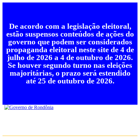
De acordo com a legislação eleitoral,
estão suspensos conteúdos de ações do
governo que podem ser considerados
propaganda eleitoral neste site de 4 de
julho de 2026 a 4 de outubro de 2026.
Se houver segundo turno nas eleições
majoritárias, o prazo será estendido
até 25 de outubro de 2026.