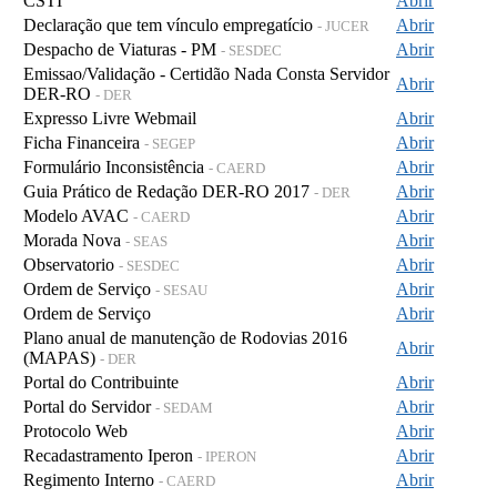
CSTI
Abrir
Declaração que tem vínculo empregatício
Abrir
- JUCER
Despacho de Viaturas - PM
Abrir
- SESDEC
Emissao/Validação - Certidão Nada Consta Servidor
Abrir
DER-RO
- DER
Expresso Livre Webmail
Abrir
Ficha Financeira
Abrir
- SEGEP
Formulário Inconsistência
Abrir
- CAERD
Guia Prático de Redação DER-RO 2017
Abrir
- DER
Modelo AVAC
Abrir
- CAERD
Morada Nova
Abrir
- SEAS
Observatorio
Abrir
- SESDEC
Ordem de Serviço
Abrir
- SESAU
Ordem de Serviço
Abrir
Plano anual de manutenção de Rodovias 2016
Abrir
(MAPAS)
- DER
Portal do Contribuinte
Abrir
Portal do Servidor
Abrir
- SEDAM
Protocolo Web
Abrir
Recadastramento Iperon
Abrir
- IPERON
Regimento Interno
Abrir
- CAERD