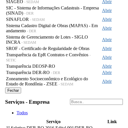
SIAGEO
Abrir
- SEDAM
SIC - Sistema de Informações Cadastrais - Empresa
Abrir
(SINAD)
- DER
SINAFLOR
Abrir
- SEDAM
Sistema Cadastro Digital de Obras (MAPAS) - Em
Abrir
andamento
- DER
Sistema de Gerenciamento de Lotes - SIGLO
Abrir
INCRA
- SEDAM
SROF - Certificado de Regularidade de Obras
Abrir
Transparência da EpR Contratos e Convênios
-
Abrir
SETIC
Transparência DEOSP-RO
Abrir
Transparência DER-RO
Abrir
- DER
Zoneamento Socioeconômico e Ecológico do
Abrir
Estado de Rondônia - ZSEE
- SEDAM
Fechar
Serviços - Empresa
Todos
Serviço
Link
1º Seletivo DER-RO 2016 Edital 001/DER-RO