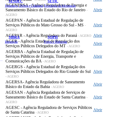
SESDEC
SETIC
AGENERSA - Agência Reguladora de Energia e
Segurança, Defesa e Cidadania
Tecnologia da Informação
Saneamento Básico do Estado do Rio de Janeiro
Abrir
-
AGERO
AGEPAN - Agência Estadual de Regulação de
Serviços Públicos do Mato Grosso do Sul - MS
Abrir
-
AGERO
AGEPAR - Agência Reguladora do Paraná
Abrir
- AGERO
SIBRA
SOPH
AGER - Agência Estadual de Regulação dos
Integração
Portos e Hidrovias
Abrir
Serviços Públicos Delegados do MT
- AGERO
AGERBA - Agência Estadual de Regulação de
Serviços Públicos de Energia, Transporte e
Abrir
 de Gastos Públicos Administrativos
Comunicações da BA
- AGERO
AGERGS - Agência Estadual de Regulação dos
Serviços Públicos Delegados do Rio Grande do Sul
Abrir
- AGERO
AGERSA- Agência Reguladora de Saneamento
Abrir
Básico do Estado da Bahia
- AGERO
AGESAN - Agência Reguladora de Serviços de
Saneamento Básico do Estado de Santa Catarina
Abrir
-
AGERO
AGESC - Agência Reguladora de Serviços Públicos
Abrir
de Santa Catarina
- AGERO