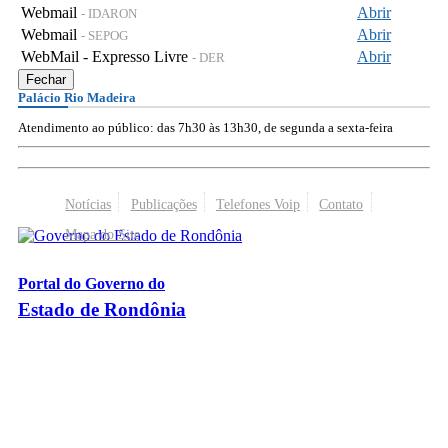
Webmail
Abrir
- IDARON
Webmail
Abrir
- SEPOG
WebMail - Expresso Livre
Abrir
- DER
Fechar
Palácio Rio Madeira
Atendimento ao público: das 7h30 às 13h30, de segunda a sexta-feira
Notícias
Publicações
Telefones Voip
Contato
Mapa do Site
Portal do Governo do
Estado de Rondônia
Palácio Rio Madeira
- Av. Farquar, 2986 - Bairro Pedrinhas
CEP 76.801-470 - Porto Velho, RO
© 2026
Governo do Estado de Rondônia
Todos os Direitos Reservados