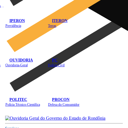
Instituto de Educação em Saúde Pública
IPERON
ITERON
Previdência
Terras
OUVIDORIA
PC
s
Ouvidoria-Geral
Polícia Civil
POLITEC
PROCON
Polícia Técnico-Científica
Defesa do Consumidor