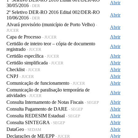
Abrir
30/05/2016
- DER
2º Seletivo DER-RO 2016 Edital 002/DER-RO
Abrir
10/06/2016
- DER
Alvará provisório (município de Porto Velho)
-
Abrir
JUCER
Capa de Processo
Abrir
- JUCER
Certidão de inteiro teor – cópia de documento
Abrir
registrado
- JUCER
Certidão específica
Abrir
- JUCER
Certidão simplificada
Abrir
- JUCER
Checklist
Abrir
- JUCER
CNPJ
Abrir
- JUCER
Comunicação de funcionamento
Abrir
- JUCER
Comunicação de paralisação temporária de
Abrir
atividades
- JUCER
Consulta Internamento de Notas Fiscais
Abrir
- SEGEP
Consulta Pagamento de DARE
Abrir
- SEGEP
Consulta REDESIM Estadual
Abrir
- SEGEP
Consulta SINTEGRA
Abrir
- SEGEP
DataGeo
Abrir
- SEDAM
Declarações de ME/EPP
Abrir
- JUCER