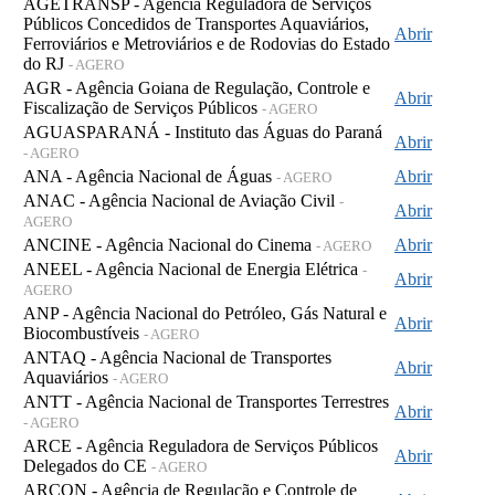
AGETRANSP - Agência Reguladora de Serviços
Públicos Concedidos de Transportes Aquaviários,
Abrir
Ferroviários e Metroviários e de Rodovias do Estado
do RJ
- AGERO
AGR - Agência Goiana de Regulação, Controle e
Abrir
Fiscalização de Serviços Públicos
- AGERO
AGUASPARANÁ - Instituto das Águas do Paraná
Abrir
- AGERO
ANA - Agência Nacional de Águas
Abrir
- AGERO
ANAC - Agência Nacional de Aviação Civil
-
Abrir
AGERO
ANCINE - Agência Nacional do Cinema
Abrir
- AGERO
ANEEL - Agência Nacional de Energia Elétrica
-
Abrir
AGERO
ANP - Agência Nacional do Petróleo, Gás Natural e
Abrir
Biocombustíveis
- AGERO
ANTAQ - Agência Nacional de Transportes
Abrir
Aquaviários
- AGERO
ANTT - Agência Nacional de Transportes Terrestres
Abrir
- AGERO
ARCE - Agência Reguladora de Serviços Públicos
Abrir
Delegados do CE
- AGERO
ARCON - Agência de Regulação e Controle de