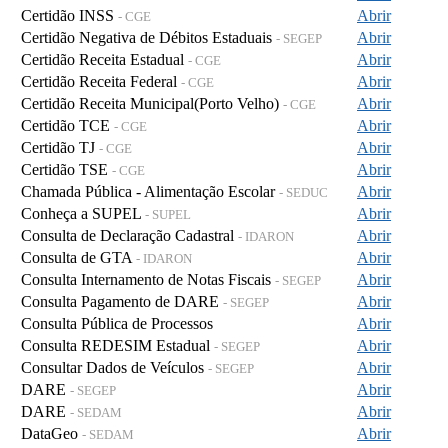
Certidão INSS
Abrir
- CGE
Certidão Negativa de Débitos Estaduais
Abrir
- SEGEP
Certidão Receita Estadual
Abrir
- CGE
Certidão Receita Federal
Abrir
- CGE
Certidão Receita Municipal(Porto Velho)
Abrir
- CGE
Certidão TCE
Abrir
- CGE
Certidão TJ
Abrir
- CGE
Certidão TSE
Abrir
- CGE
Chamada Pública - Alimentação Escolar
Abrir
- SEDUC
Conheça a SUPEL
Abrir
- SUPEL
Consulta de Declaração Cadastral
Abrir
- IDARON
Consulta de GTA
Abrir
- IDARON
Consulta Internamento de Notas Fiscais
Abrir
- SEGEP
Consulta Pagamento de DARE
Abrir
- SEGEP
Consulta Pública de Processos
Abrir
Consulta REDESIM Estadual
Abrir
- SEGEP
Consultar Dados de Veículos
Abrir
- SEGEP
DARE
Abrir
- SEGEP
DARE
Abrir
- SEDAM
DataGeo
Abrir
- SEDAM