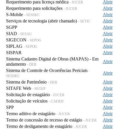
Requerimento para licença médica
Abrir
- JUCER
Requerimento para solicitações
Abrir
- JUCER
S-Mobile
Abrir
- SESDEC
Serviços de tecnologia (abrir chamado)
Abrir
- SETIC
SGPP
Abrir
SIAD
Abrir
- SESAU
SIGECON
Abrir
- SEPOG
SIPLAG
Abrir
- SEPOG
SISPAR
Abrir
Sistema Cadastro Digital de Obras (MAPAS) - Em
Abrir
andamento
- DER
Sistema de Controle de Ocorrências Periciais
-
Abrir
SESDEC
Sistema de Patrimônio
Abrir
- DER
SITAFE Web
Abrir
- SEGEP
Solicitação de estagiário
Abrir
- JUCER
Solicitação de veículos
Abrir
- CAERD
SPP
Abrir
Termo aditivo de estagiário
Abrir
- JUCER
Termo de concessão de recesso de estágio
Abrir
- JUCER
Termo de desligamento de estagiário
Abrir
- JUCER