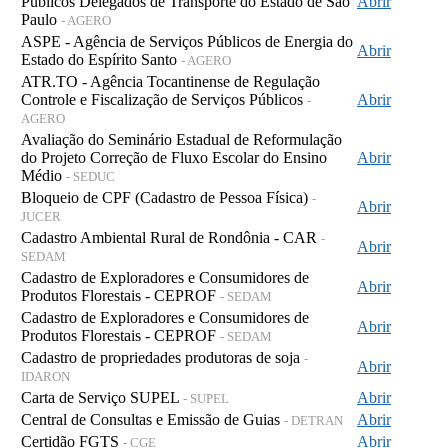
Públicos Delegados de Transporte do Estado de São
Abrir
Paulo
- AGERO
ASPE - Agência de Serviços Públicos de Energia do
Abrir
Estado do Espírito Santo
- AGERO
ATR.TO - Agência Tocantinense de Regulação
Controle e Fiscalização de Serviços Públicos
Abrir
-
AGERO
Avaliação do Seminário Estadual de Reformulação
do Projeto Correção de Fluxo Escolar do Ensino
Abrir
Médio
- SEDUC
Bloqueio de CPF (Cadastro de Pessoa Física)
-
Abrir
JUCER
Cadastro Ambiental Rural de Rondônia - CAR
-
Abrir
SEDAM
Cadastro de Exploradores e Consumidores de
Abrir
Produtos Florestais - CEPROF
- SEDAM
Cadastro de Exploradores e Consumidores de
Abrir
Produtos Florestais - CEPROF
- SEDAM
Cadastro de propriedades produtoras de soja
-
Abrir
IDARON
Carta de Serviço SUPEL
Abrir
- SUPEL
Central de Consultas e Emissão de Guias
Abrir
- DETRAN
Certidão FGTS
Abrir
- CGE