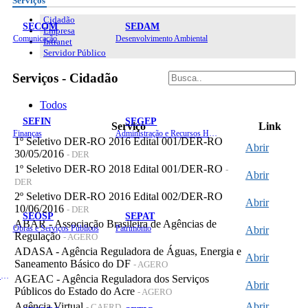
Serviços
Cidadão
SECOM
SEDAM
Empresa
Comunicação
Desenvolvimento Ambiental
Intranet
Servidor Público
Serviços - Cidadão
Todos
SEFIN
SEGEP
Serviço
Link
Finanças
Administração e Recursos Humanos
1º Seletivo DER-RO 2016 Edital 001/DER-RO
Abrir
30/05/2016
- DER
1º Seletivo DER-RO 2018 Edital 001/DER-RO
-
Abrir
DER
2º Seletivo DER-RO 2016 Edital 002/DER-RO
Abrir
10/06/2016
- DER
SEOSP
SEPAT
ABAR - Associação Brasileira de Agências de
Obras e Serviços Públicos
Patrimônio
Abrir
Regulação
- AGERO
ADASA - Agência Reguladora de Águas, Energia e
Abrir
Saneamento Básico do DF
- AGERO
Planejamento, Orçamento e Gestão
AGEAC - Agência Reguladora dos Serviços
Abrir
Públicos do Estado do Acre
- AGERO
Agência Virtual
Abrir
- CAERD