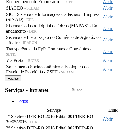
Requerimento de Empresário
Abrir
- JUCER
SIAGEO
Abrir
- SEDAM
SIC - Sistema de Informações Cadastrais - Empresa
Abrir
(SINAD)
- DER
Sistema Cadastro Digital de Obras (MAPAS) - Em
Abrir
andamento
- DER
Sistema de Fiscalização do Comércio de Agrotóxico
Abrir
- Siafro
- IDARON
Transparência da EpR Contratos e Convênios
-
Abrir
SETIC
Via Postal
Abrir
- JUCER
Zoneamento Socioeconômico e Ecológico do
Abrir
Estado de Rondônia - ZSEE
- SEDAM
Fechar
Serviços - Intranet
Todos
Serviço
Link
1º Seletivo DER-RO 2016 Edital 001/DER-RO
Abrir
30/05/2016
- DER
2º Seletivo DER-RO 2016 Edital 002/DER-RO