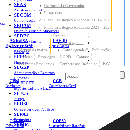
SEAS
Gabinete do Governador
Assistência Social
Programas
SECOM
Plano Estratégico Rondônia 2019 – 2023
Comunicação
cia
SEDAM
Portal
Plano Estratégico Rondônia 2024 – 2027
Desenvolvimento Ambiental
Agenda
SEDEC
AGEVISA
CAERD
Desenvolvimento
Ver a agenda
Mapa do Site
Vigilância em Saúde
SEDUC
Água e Esgoto
Manual da marca
Como agendar?
Publicações
Educação
SEFIN
Notícias
Empregos
LGPD
Contato
Sites
Finanças
Perguntas Frequentes
Combate aos Incêndios
PAV
SEGEP
Administração e Recursos
Humanos
CBM
CGE
SEJUCEL
Bombeiros
Controladoria Geral
Esporte, Cultura e Lazer
SEJUS
Justiça
SEOSP
Obras e Serviços Públicos
SEPAT
Patrimônio
COGES
COP30
SEPOG
Contabilidade
Sustentabilidade Rondônia