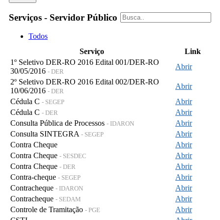
Serviços - Servidor Público
Todos
Serviço
Link
1º Seletivo DER-RO 2016 Edital 001/DER-RO
Abrir
30/05/2016
- DER
2º Seletivo DER-RO 2016 Edital 002/DER-RO
Abrir
10/06/2016
- DER
Cédula C
Abrir
- SEGEP
Cédula C
Abrir
- DER
Consulta Pública de Processos
Abrir
- IDARON
Consulta SINTEGRA
Abrir
- SEGEP
Contra Cheque
Abrir
Contra Cheque
Abrir
- SESDEC
Contra Cheque
Abrir
- DER
Contra-cheque
Abrir
- SEGEP
Contracheque
Abrir
- IDARON
Contracheque
Abrir
- SEDAM
Controle de Tramitação
Abrir
- PGE