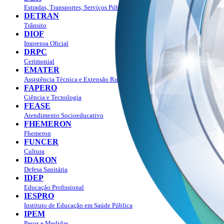
Estradas, Transportes, Serviços Públicos
DETRAN
Trânsito
DIOF
Imprensa Oficial
DRPC
Cerimonial
EMATER
Assistência Técnica e Extensão Rural
FAPERO
Ciência e Tecnologia
FEASE
Atendimento Socioeducativo
FHEMERON
Fhemeron
FUNCER
Cultura
IDARON
Defesa Sanitária
IDEP
Educação Profissional
IESPRO
Instituto de Educação em Saúde Pública
IPEM
Pesos e Medidas