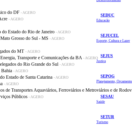
sico do DF
- AGERO
SEDUC
 Acre
- AGERO
Educação
do Estado do Rio de Janeiro
- AGERO
SEJUCEL
 Mato Grosso do Sul - MS
- AGERO
Esporte, Cultura e Lazer
legados do MT
- AGERO
SEJUS
 Energia, Transporte e Comunicações da BA
- AGERO
Justiça
elegados do Rio Grande do Sul
- AGERO
a Bahia
- AGERO
SEPOG
o Estado de Santa Catarina
- AGERO
na
- AGERO
de Transportes Aquaviários, Ferroviários e Metroviários e de Rodov
SESAU
rviços Públicos
- AGERO
Saúde
SETUR
Turismo