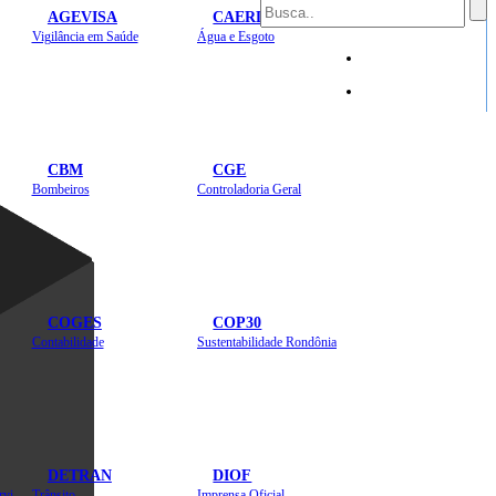
AGEVISA
CAERD
Mapa do Site
Vigilância em Saúde
Água e Esgoto
Sites
CBM
CGE
Bombeiros
Controladoria Geral
COGES
COP30
Contabilidade
Sustentabilidade Rondônia
DETRAN
DIOF
Estradas, Transportes, Serviços Públicos
Trânsito
Imprensa Oficial