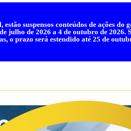
al, estão suspensos conteúdos de ações do
 de julho de 2026 a 4 de outubro de 2026.
as, o prazo será estendido até 25 de outub