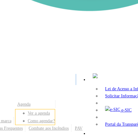
A
Lei de Acesso a I
Solicitar Informaç
Agenda
e-SIC
Ver a agenda
 marca
Como agendar?
Portal da Transpar
as Frequentes
Combate aos Incêndios
PAV
Secretarias e Órgãos