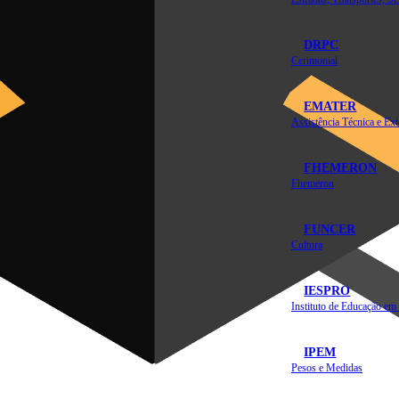
DRPC
Cerimonial
EMATER
FHEMERON
Fhemeron
FUNCER
Cultura
IESPRO
IPEM
Pesos e Medidas