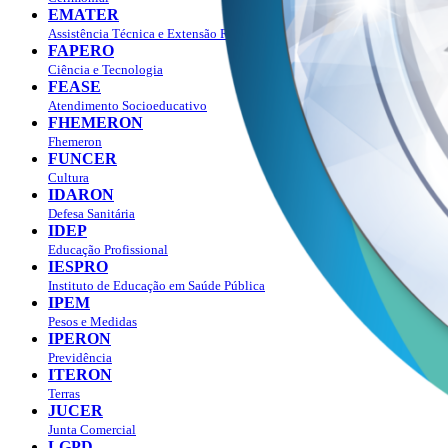
EMATER
Assistência Técnica e Extensão Rural
FAPERO
Ciência e Tecnologia
FEASE
Atendimento Socioeducativo
FHEMERON
Fhemeron
FUNCER
Cultura
IDARON
Defesa Sanitária
IDEP
Educação Profissional
IESPRO
Instituto de Educação em Saúde Pública
IPEM
Pesos e Medidas
IPERON
Previdência
ITERON
Terras
JUCER
Junta Comercial
LGPD