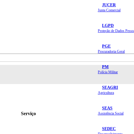
JUCER
Junta Comercial
LGPD
Proteção de Dados Pesso
PGE
Procuradoria Geral
PM
Polícia Militar
SEAGRI
Agricultura
SEAS
Serviço
Assistência Social
SEDEC
Desenvolvimento