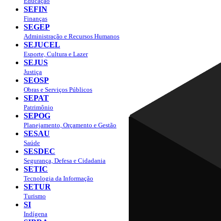
Educação
SEFIN
Finanças
SEGEP
Administração e Recursos Humanos
SEJUCEL
Esporte, Cultura e Lazer
SEJUS
Justiça
SEOSP
Obras e Serviços Públicos
SEPAT
Patrimônio
SEPOG
Planejamento, Orçamento e Gestão
SESAU
Saúde
SESDEC
Segurança, Defesa e Cidadania
SETIC
Tecnologia da Informação
SETUR
Turismo
SI
Indígena