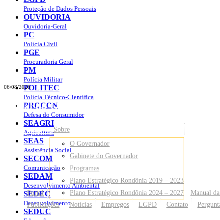
Proteção de Dados Pessoais
OUVIDORIA
Ouvidoria-Geral
PC
Polícia Civil
PGE
Procuradoria Geral
PM
Polícia Militar
POLITEC
06/08/2026
Polícia Técnico-Científica
Portal do Governo do
Estado de Rondônia
PROCON
Defesa do Consumidor
SEAGRI
Governo
de Rondônia
Sobre
Agricultura
SEAS
O Governador
Assistência Social
Gabinete do Governador
SECOM
Comunicação
Programas
SEDAM
Plano Estratégico Rondônia 2019 – 2023
Desenvolvimento Ambiental
Portal
Plano Estratégico Rondônia 2024 – 2027
Manual da
SEDEC
Desenvolvimento
Publicações
Notícias
Empregos
LGPD
Contato
Pergunt
SEDUC