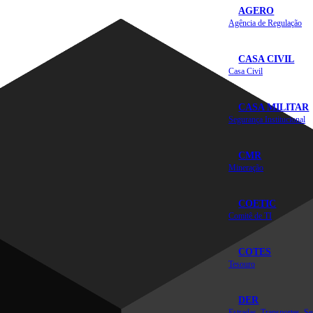
AGERO
Agência de Regulação
CASA CIVIL
Casa Civil
CASA MILITAR
Segurança Institucional
CMR
Mineração
COETIC
Comitê de TI
COTES
Tesouro
DER