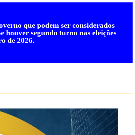
 governo que podem ser considerados
 Se houver segundo turno nas eleições
ro de 2026.