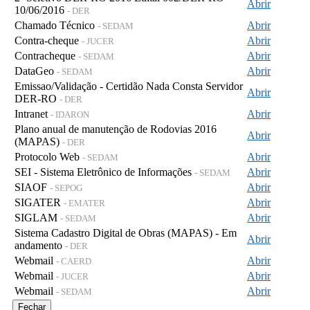
Abrir
10/06/2016
- DER
Chamado Técnico
Abrir
- SEDAM
Contra-cheque
Abrir
- JUCER
Contracheque
Abrir
- SEDAM
DataGeo
Abrir
- SEDAM
Emissao/Validação - Certidão Nada Consta Servidor
Abrir
DER-RO
- DER
Intranet
Abrir
- IDARON
Plano anual de manutenção de Rodovias 2016
Abrir
(MAPAS)
- DER
Protocolo Web
Abrir
- SEDAM
SEI - Sistema Eletrônico de Informações
Abrir
- SEDAM
SIAOF
Abrir
- SEPOG
SIGATER
Abrir
- EMATER
SIGLAM
Abrir
- SEDAM
Sistema Cadastro Digital de Obras (MAPAS) - Em
Abrir
andamento
- DER
Webmail
Abrir
- CAERD
Webmail
Abrir
- JUCER
Webmail
Abrir
- SEDAM
Fechar