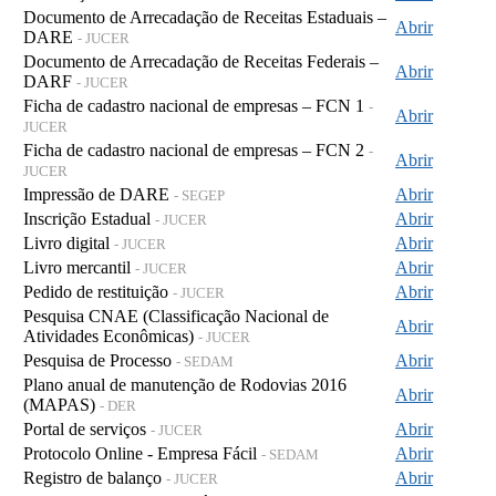
Documento de Arrecadação de Receitas Estaduais –
Abrir
DARE
- JUCER
Documento de Arrecadação de Receitas Federais –
Abrir
DARF
- JUCER
Ficha de cadastro nacional de empresas – FCN 1
-
Abrir
JUCER
Ficha de cadastro nacional de empresas – FCN 2
-
Abrir
JUCER
Impressão de DARE
Abrir
- SEGEP
Inscrição Estadual
Abrir
- JUCER
Livro digital
Abrir
- JUCER
Livro mercantil
Abrir
- JUCER
Pedido de restituição
Abrir
- JUCER
Pesquisa CNAE (Classificação Nacional de
Abrir
Atividades Econômicas)
- JUCER
Pesquisa de Processo
Abrir
- SEDAM
Plano anual de manutenção de Rodovias 2016
Abrir
(MAPAS)
- DER
Portal de serviços
Abrir
- JUCER
Protocolo Online - Empresa Fácil
Abrir
- SEDAM
Registro de balanço
Abrir
- JUCER