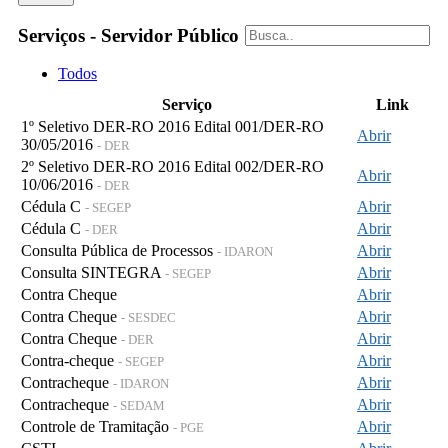
Serviços - Servidor Público
Todos
Serviço
Link
1º Seletivo DER-RO 2016 Edital 001/DER-RO
Abrir
30/05/2016
- DER
2º Seletivo DER-RO 2016 Edital 002/DER-RO
Abrir
10/06/2016
- DER
Cédula C
Abrir
- SEGEP
Cédula C
Abrir
- DER
Consulta Pública de Processos
Abrir
- IDARON
Consulta SINTEGRA
Abrir
- SEGEP
Contra Cheque
Abrir
Contra Cheque
Abrir
- SESDEC
Contra Cheque
Abrir
- DER
Contra-cheque
Abrir
- SEGEP
Contracheque
Abrir
- IDARON
Contracheque
Abrir
- SEDAM
Controle de Tramitação
Abrir
- PGE