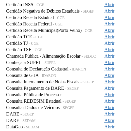
Certidão INSS
Abrir
- CGE
Certidão Negativa de Débitos Estaduais
Abrir
- SEGEP
Certidão Receita Estadual
Abrir
- CGE
Certidão Receita Federal
Abrir
- CGE
Certidão Receita Municipal(Porto Velho)
Abrir
- CGE
Certidão TCE
Abrir
- CGE
Certidão TJ
Abrir
- CGE
Certidão TSE
Abrir
- CGE
Chamada Pública - Alimentação Escolar
Abrir
- SEDUC
Conheça a SUPEL
Abrir
- SUPEL
Consulta de Declaração Cadastral
Abrir
- IDARON
Consulta de GTA
Abrir
- IDARON
Consulta Internamento de Notas Fiscais
Abrir
- SEGEP
Consulta Pagamento de DARE
Abrir
- SEGEP
Consulta Pública de Processos
Abrir
Consulta REDESIM Estadual
Abrir
- SEGEP
Consultar Dados de Veículos
Abrir
- SEGEP
DARE
Abrir
- SEGEP
DARE
Abrir
- SEDAM
DataGeo
Abrir
- SEDAM