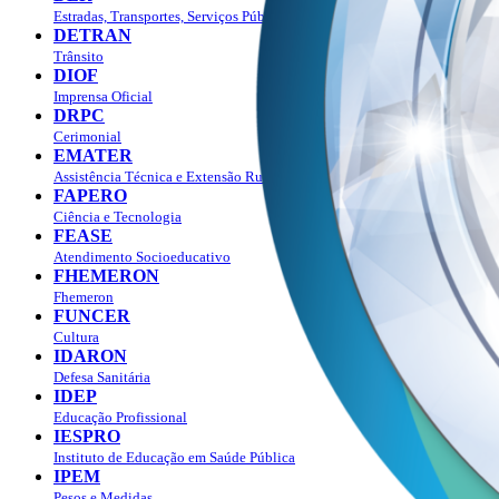
Estradas, Transportes, Serviços Públicos
DETRAN
Trânsito
DIOF
Imprensa Oficial
DRPC
Cerimonial
EMATER
Assistência Técnica e Extensão Rural
FAPERO
Ciência e Tecnologia
FEASE
Atendimento Socioeducativo
FHEMERON
Fhemeron
FUNCER
Cultura
IDARON
Defesa Sanitária
IDEP
Educação Profissional
IESPRO
Instituto de Educação em Saúde Pública
IPEM
Pesos e Medidas