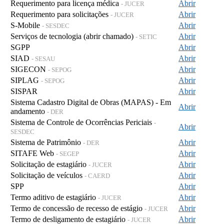
Requerimento para licença médica
Abrir
- JUCER
Requerimento para solicitações
Abrir
- JUCER
S-Mobile
Abrir
- SESDEC
Serviços de tecnologia (abrir chamado)
Abrir
- SETIC
SGPP
Abrir
SIAD
Abrir
- SESAU
SIGECON
Abrir
- SEPOG
SIPLAG
Abrir
- SEPOG
SISPAR
Abrir
Sistema Cadastro Digital de Obras (MAPAS) - Em
Abrir
andamento
- DER
Sistema de Controle de Ocorrências Periciais
-
Abrir
SESDEC
Sistema de Patrimônio
Abrir
- DER
SITAFE Web
Abrir
- SEGEP
Solicitação de estagiário
Abrir
- JUCER
Solicitação de veículos
Abrir
- CAERD
SPP
Abrir
Termo aditivo de estagiário
Abrir
- JUCER
Termo de concessão de recesso de estágio
Abrir
- JUCER
Termo de desligamento de estagiário
Abrir
- JUCER