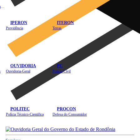
Instituto de Educação em Saúde Pública
IPERON
ITERON
Previdência
Terras
OUVIDORIA
PC
s
Ouvidoria-Geral
Polícia Civil
POLITEC
PROCON
Polícia Técnico-Científica
Defesa do Consumidor