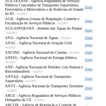
AGETRANSP - Agência Reguladora de Serviços
Públicos Concedidos de Transportes Aquaviários,
Abrir
Ferroviários e Metroviários e de Rodovias do Estado
do RJ
- AGERO
AGR - Agência Goiana de Regulação, Controle e
Abrir
Fiscalização de Serviços Públicos
- AGERO
AGUASPARANÁ - Instituto das Águas do Paraná
Abrir
- AGERO
ANA - Agência Nacional de Águas
Abrir
- AGERO
ANAC - Agência Nacional de Aviação Civil
-
Abrir
AGERO
ANCINE - Agência Nacional do Cinema
Abrir
- AGERO
ANEEL - Agência Nacional de Energia Elétrica
-
Abrir
AGERO
ANP - Agência Nacional do Petróleo, Gás Natural e
Abrir
Biocombustíveis
- AGERO
ANTAQ - Agência Nacional de Transportes
Abrir
Aquaviários
- AGERO
ANTT - Agência Nacional de Transportes Terrestres
Abrir
- AGERO
ARCE - Agência Reguladora de Serviços Públicos
Abrir
Delegados do CE
- AGERO
ARCON - Agência de Regulação e Controle de