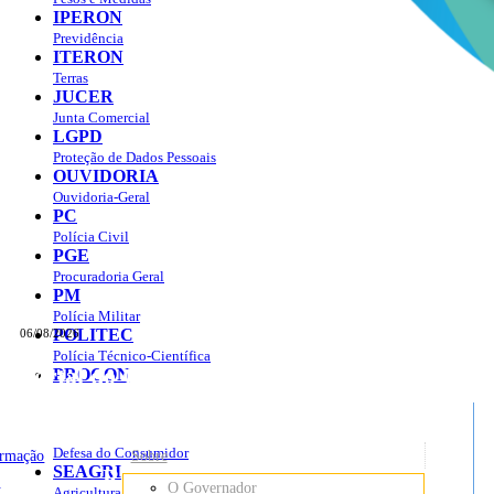
IPERON
Previdência
ITERON
Terras
JUCER
Junta Comercial
LGPD
Proteção de Dados Pessoais
OUVIDORIA
Ouvidoria-Geral
PC
Polícia Civil
PGE
Procuradoria Geral
PM
Polícia Militar
POLITEC
06/08/2026
Polícia Técnico-Científica
Portal do Governo do
Estado de Rondônia
PROCON
sso à Informação
Governo
de
Defesa do Consumidor
ormação
Sobre
SEAGRI
Rondônia
o
O Governador
Agricultura