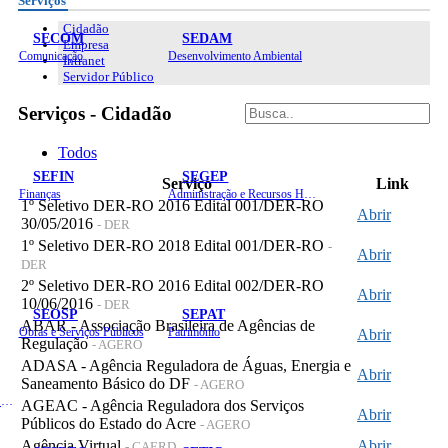
Serviços
Cidadão
SECOM
SEDAM
Empresa
Comunicação
Desenvolvimento Ambiental
Intranet
Servidor Público
Serviços - Cidadão
Todos
SEFIN
SEGEP
Serviço
Link
Finanças
Administração e Recursos Humanos
1º Seletivo DER-RO 2016 Edital 001/DER-RO
Abrir
30/05/2016
- DER
1º Seletivo DER-RO 2018 Edital 001/DER-RO
-
Abrir
DER
2º Seletivo DER-RO 2016 Edital 002/DER-RO
Abrir
10/06/2016
- DER
SEOSP
SEPAT
ABAR - Associação Brasileira de Agências de
Obras e Serviços Públicos
Patrimônio
Abrir
Regulação
- AGERO
ADASA - Agência Reguladora de Águas, Energia e
Abrir
Saneamento Básico do DF
- AGERO
Planejamento, Orçamento e Gestão
AGEAC - Agência Reguladora dos Serviços
Abrir
Públicos do Estado do Acre
- AGERO
Agência Virtual
Abrir
- CAERD