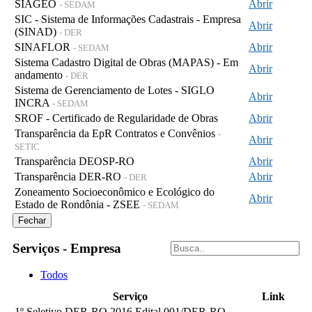
SIAGEO
Abrir
- SEDAM
SIC - Sistema de Informações Cadastrais - Empresa
Abrir
(SINAD)
- DER
SINAFLOR
Abrir
- SEDAM
Sistema Cadastro Digital de Obras (MAPAS) - Em
Abrir
andamento
- DER
Sistema de Gerenciamento de Lotes - SIGLO
Abrir
INCRA
- SEDAM
SROF - Certificado de Regularidade de Obras
Abrir
Transparência da EpR Contratos e Convênios
-
Abrir
SETIC
Transparência DEOSP-RO
Abrir
Transparência DER-RO
Abrir
- DER
Zoneamento Socioeconômico e Ecológico do
Abrir
Estado de Rondônia - ZSEE
- SEDAM
Fechar
Serviços - Empresa
Todos
Serviço
Link
1º Seletivo DER-RO 2016 Edital 001/DER-RO