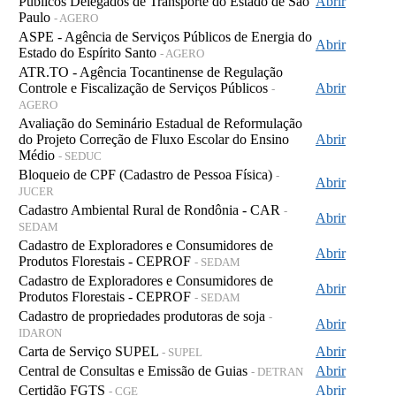
Públicos Delegados de Transporte do Estado de São
Abrir
Paulo
- AGERO
ASPE - Agência de Serviços Públicos de Energia do
Abrir
Estado do Espírito Santo
- AGERO
ATR.TO - Agência Tocantinense de Regulação
Controle e Fiscalização de Serviços Públicos
Abrir
-
AGERO
Avaliação do Seminário Estadual de Reformulação
do Projeto Correção de Fluxo Escolar do Ensino
Abrir
Médio
- SEDUC
Bloqueio de CPF (Cadastro de Pessoa Física)
-
Abrir
JUCER
Cadastro Ambiental Rural de Rondônia - CAR
-
Abrir
SEDAM
Cadastro de Exploradores e Consumidores de
Abrir
Produtos Florestais - CEPROF
- SEDAM
Cadastro de Exploradores e Consumidores de
Abrir
Produtos Florestais - CEPROF
- SEDAM
Cadastro de propriedades produtoras de soja
-
Abrir
IDARON
Carta de Serviço SUPEL
Abrir
- SUPEL
Central de Consultas e Emissão de Guias
Abrir
- DETRAN
Certidão FGTS
Abrir
- CGE