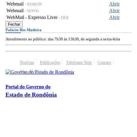
Webmail
Abrir
- IDARON
Webmail
Abrir
- SEPOG
WebMail - Expresso Livre
Abrir
- DER
Fechar
Palácio Rio Madeira
Atendimento ao público: das 7h30 às 13h30, de segunda a sexta-feira
Notícias
Publicações
Telefones Voip
Contato
Mapa do Site
Portal do Governo do
Estado de Rondônia
Palácio Rio Madeira
- Av. Farquar, 2986 - Bairro Pedrinhas
CEP 76.801-470 - Porto Velho, RO
© 2026
Governo do Estado de Rondônia
Todos os Direitos Reservados