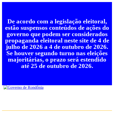
De acordo com a legislação eleitoral,
estão suspensos conteúdos de ações do
governo que podem ser considerados
propaganda eleitoral neste site de 4 de
julho de 2026 a 4 de outubro de 2026.
Se houver segundo turno nas eleições
majoritárias, o prazo será estendido
até 25 de outubro de 2026.