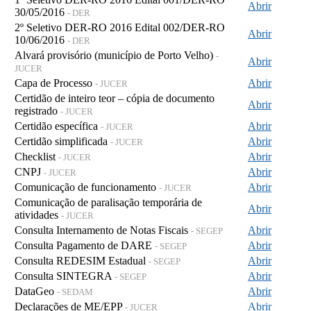
Abrir
30/05/2016
- DER
2º Seletivo DER-RO 2016 Edital 002/DER-RO
Abrir
10/06/2016
- DER
Alvará provisório (município de Porto Velho)
-
Abrir
JUCER
Capa de Processo
Abrir
- JUCER
Certidão de inteiro teor – cópia de documento
Abrir
registrado
- JUCER
Certidão específica
Abrir
- JUCER
Certidão simplificada
Abrir
- JUCER
Checklist
Abrir
- JUCER
CNPJ
Abrir
- JUCER
Comunicação de funcionamento
Abrir
- JUCER
Comunicação de paralisação temporária de
Abrir
atividades
- JUCER
Consulta Internamento de Notas Fiscais
Abrir
- SEGEP
Consulta Pagamento de DARE
Abrir
- SEGEP
Consulta REDESIM Estadual
Abrir
- SEGEP
Consulta SINTEGRA
Abrir
- SEGEP
DataGeo
Abrir
- SEDAM
Declarações de ME/EPP
Abrir
- JUCER