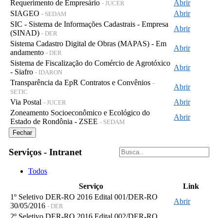
Requerimento de Empresário
Abrir
- JUCER
SIAGEO
Abrir
- SEDAM
SIC - Sistema de Informações Cadastrais - Empresa
Abrir
(SINAD)
- DER
Sistema Cadastro Digital de Obras (MAPAS) - Em
Abrir
andamento
- DER
Sistema de Fiscalização do Comércio de Agrotóxico
Abrir
- Siafro
- IDARON
Transparência da EpR Contratos e Convênios
-
Abrir
SETIC
Via Postal
Abrir
- JUCER
Zoneamento Socioeconômico e Ecológico do
Abrir
Estado de Rondônia - ZSEE
- SEDAM
Fechar
Serviços - Intranet
Todos
Serviço
Link
1º Seletivo DER-RO 2016 Edital 001/DER-RO
Abrir
30/05/2016
- DER
2º Seletivo DER-RO 2016 Edital 002/DER-RO