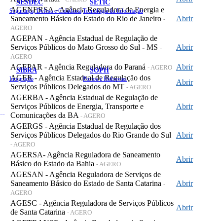
SESDEC
SETIC
AGENERSA - Agência Reguladora de Energia e
Segurança, Defesa e Cidadania
Tecnologia da Informação
Saneamento Básico do Estado do Rio de Janeiro
Abrir
-
AGERO
AGEPAN - Agência Estadual de Regulação de
Serviços Públicos do Mato Grosso do Sul - MS
Abrir
-
AGERO
AGEPAR - Agência Reguladora do Paraná
Abrir
- AGERO
SIBRA
SOPH
AGER - Agência Estadual de Regulação dos
Integração
Portos e Hidrovias
Abrir
Serviços Públicos Delegados do MT
- AGERO
AGERBA - Agência Estadual de Regulação de
Serviços Públicos de Energia, Transporte e
Abrir
 de Gastos Públicos Administrativos
Comunicações da BA
- AGERO
AGERGS - Agência Estadual de Regulação dos
Serviços Públicos Delegados do Rio Grande do Sul
Abrir
- AGERO
AGERSA- Agência Reguladora de Saneamento
Abrir
Básico do Estado da Bahia
- AGERO
AGESAN - Agência Reguladora de Serviços de
Saneamento Básico do Estado de Santa Catarina
Abrir
-
AGERO
AGESC - Agência Reguladora de Serviços Públicos
Abrir
de Santa Catarina
- AGERO