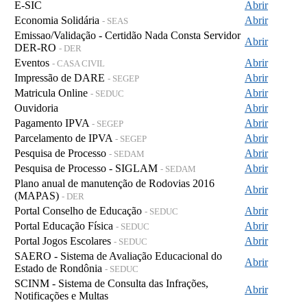
E-SIC
Abrir
Economia Solidária
Abrir
- SEAS
Emissao/Validação - Certidão Nada Consta Servidor
Abrir
DER-RO
- DER
Eventos
Abrir
- CASA CIVIL
Impressão de DARE
Abrir
- SEGEP
Matricula Online
Abrir
- SEDUC
Ouvidoria
Abrir
Pagamento IPVA
Abrir
- SEGEP
Parcelamento de IPVA
Abrir
- SEGEP
Pesquisa de Processo
Abrir
- SEDAM
Pesquisa de Processo - SIGLAM
Abrir
- SEDAM
Plano anual de manutenção de Rodovias 2016
Abrir
(MAPAS)
- DER
Portal Conselho de Educação
Abrir
- SEDUC
Portal Educação Física
Abrir
- SEDUC
Portal Jogos Escolares
Abrir
- SEDUC
SAERO - Sistema de Avaliação Educacional do
Abrir
Estado de Rondônia
- SEDUC
SCINM - Sistema de Consulta das Infrações,
Abrir
Notificações e Multas