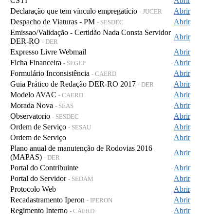
CSTI
Abrir
Declaração que tem vínculo empregatício
Abrir
- JUCER
Despacho de Viaturas - PM
Abrir
- SESDEC
Emissao/Validação - Certidão Nada Consta Servidor
Abrir
DER-RO
- DER
Expresso Livre Webmail
Abrir
Ficha Financeira
Abrir
- SEGEP
Formulário Inconsistência
Abrir
- CAERD
Guia Prático de Redação DER-RO 2017
Abrir
- DER
Modelo AVAC
Abrir
- CAERD
Morada Nova
Abrir
- SEAS
Observatorio
Abrir
- SESDEC
Ordem de Serviço
Abrir
- SESAU
Ordem de Serviço
Abrir
Plano anual de manutenção de Rodovias 2016
Abrir
(MAPAS)
- DER
Portal do Contribuinte
Abrir
Portal do Servidor
Abrir
- SEDAM
Protocolo Web
Abrir
Recadastramento Iperon
Abrir
- IPERON
Regimento Interno
Abrir
- CAERD