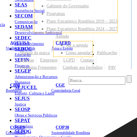
SEAS
Gabinete do Governador
Assistência Social
Programas
SECOM
Plano Estratégico Rondônia 2019 – 2023
Comunicação
cia
SEDAM
Portal
Plano Estratégico Rondônia 2024 – 2027
Desenvolvimento Ambiental
Agenda
SEDEC
AGEVISA
CAERD
Desenvolvimento
Ver a agenda
Mapa do Site
Vigilância em Saúde
SEDUC
Água e Esgoto
Manual da marca
Como agendar?
Publicações
Educação
SEFIN
Notícias
Empregos
LGPD
Contato
Sites
Finanças
Perguntas Frequentes
Combate aos Incêndios
PAV
SEGEP
Administração e Recursos
Humanos
CBM
CGE
SEJUCEL
Bombeiros
Controladoria Geral
Esporte, Cultura e Lazer
SEJUS
Justiça
SEOSP
Obras e Serviços Públicos
SEPAT
Patrimônio
COGES
COP30
SEPOG
Contabilidade
Sustentabilidade Rondônia