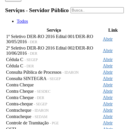
Serviços - Servidor Público
Todos
Serviço
Link
1º Seletivo DER-RO 2016 Edital 001/DER-RO
Abrir
30/05/2016
- DER
2º Seletivo DER-RO 2016 Edital 002/DER-RO
Abrir
10/06/2016
- DER
Cédula C
Abrir
- SEGEP
Cédula C
Abrir
- DER
Consulta Pública de Processos
Abrir
- IDARON
Consulta SINTEGRA
Abrir
- SEGEP
Contra Cheque
Abrir
Contra Cheque
Abrir
- SESDEC
Contra Cheque
Abrir
- DER
Contra-cheque
Abrir
- SEGEP
Contracheque
Abrir
- IDARON
Contracheque
Abrir
- SEDAM
Controle de Tramitação
Abrir
- PGE