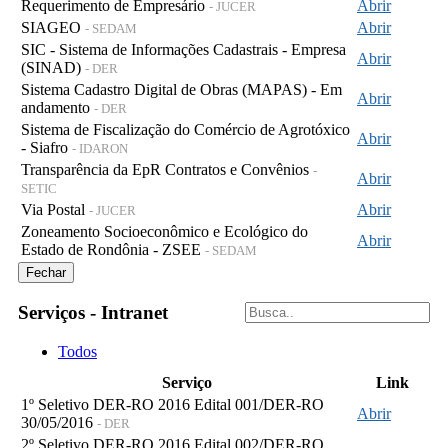
Requerimento de Empresário
Abrir
- JUCER
SIAGEO
Abrir
- SEDAM
SIC - Sistema de Informações Cadastrais - Empresa
Abrir
(SINAD)
- DER
Sistema Cadastro Digital de Obras (MAPAS) - Em
Abrir
andamento
- DER
Sistema de Fiscalização do Comércio de Agrotóxico
Abrir
- Siafro
- IDARON
Transparência da EpR Contratos e Convênios
-
Abrir
SETIC
Via Postal
Abrir
- JUCER
Zoneamento Socioeconômico e Ecológico do
Abrir
Estado de Rondônia - ZSEE
- SEDAM
Fechar
Serviços - Intranet
Todos
Serviço
Link
1º Seletivo DER-RO 2016 Edital 001/DER-RO
Abrir
30/05/2016
- DER
2º Seletivo DER-RO 2016 Edital 002/DER-RO