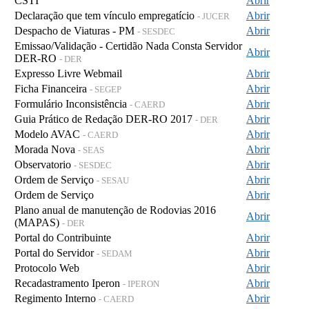
CSTI
Abrir
Declaração que tem vínculo empregatício
Abrir
- JUCER
Despacho de Viaturas - PM
Abrir
- SESDEC
Emissao/Validação - Certidão Nada Consta Servidor
Abrir
DER-RO
- DER
Expresso Livre Webmail
Abrir
Ficha Financeira
Abrir
- SEGEP
Formulário Inconsistência
Abrir
- CAERD
Guia Prático de Redação DER-RO 2017
Abrir
- DER
Modelo AVAC
Abrir
- CAERD
Morada Nova
Abrir
- SEAS
Observatorio
Abrir
- SESDEC
Ordem de Serviço
Abrir
- SESAU
Ordem de Serviço
Abrir
Plano anual de manutenção de Rodovias 2016
Abrir
(MAPAS)
- DER
Portal do Contribuinte
Abrir
Portal do Servidor
Abrir
- SEDAM
Protocolo Web
Abrir
Recadastramento Iperon
Abrir
- IPERON
Regimento Interno
Abrir
- CAERD