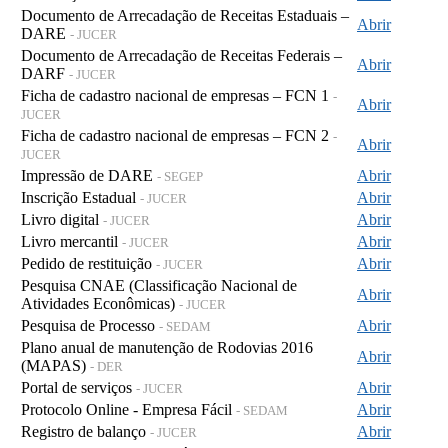
Documento de Arrecadação de Receitas Estaduais –
Abrir
DARE
- JUCER
Documento de Arrecadação de Receitas Federais –
Abrir
DARF
- JUCER
Ficha de cadastro nacional de empresas – FCN 1
-
Abrir
JUCER
Ficha de cadastro nacional de empresas – FCN 2
-
Abrir
JUCER
Impressão de DARE
Abrir
- SEGEP
Inscrição Estadual
Abrir
- JUCER
Livro digital
Abrir
- JUCER
Livro mercantil
Abrir
- JUCER
Pedido de restituição
Abrir
- JUCER
Pesquisa CNAE (Classificação Nacional de
Abrir
Atividades Econômicas)
- JUCER
Pesquisa de Processo
Abrir
- SEDAM
Plano anual de manutenção de Rodovias 2016
Abrir
(MAPAS)
- DER
Portal de serviços
Abrir
- JUCER
Protocolo Online - Empresa Fácil
Abrir
- SEDAM
Registro de balanço
Abrir
- JUCER