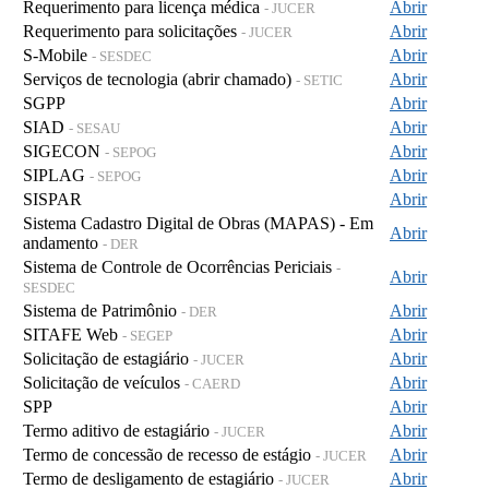
Requerimento para licença médica
Abrir
- JUCER
Requerimento para solicitações
Abrir
- JUCER
S-Mobile
Abrir
- SESDEC
Serviços de tecnologia (abrir chamado)
Abrir
- SETIC
SGPP
Abrir
SIAD
Abrir
- SESAU
SIGECON
Abrir
- SEPOG
SIPLAG
Abrir
- SEPOG
SISPAR
Abrir
Sistema Cadastro Digital de Obras (MAPAS) - Em
Abrir
andamento
- DER
Sistema de Controle de Ocorrências Periciais
-
Abrir
SESDEC
Sistema de Patrimônio
Abrir
- DER
SITAFE Web
Abrir
- SEGEP
Solicitação de estagiário
Abrir
- JUCER
Solicitação de veículos
Abrir
- CAERD
SPP
Abrir
Termo aditivo de estagiário
Abrir
- JUCER
Termo de concessão de recesso de estágio
Abrir
- JUCER
Termo de desligamento de estagiário
Abrir
- JUCER