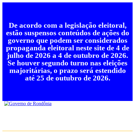
De acordo com a legislação eleitoral,
estão suspensos conteúdos de ações do
governo que podem ser considerados
propaganda eleitoral neste site de 4 de
julho de 2026 a 4 de outubro de 2026.
Se houver segundo turno nas eleições
majoritárias, o prazo será estendido
até 25 de outubro de 2026.