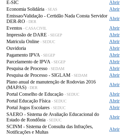
E-SIC
Abrir
Economia Solidária
Abrir
- SEAS
Emissao/Validação - Certidão Nada Consta Servidor
Abrir
DER-RO
- DER
Eventos
Abrir
- CASA CIVIL
Impressão de DARE
Abrir
- SEGEP
Matricula Online
Abrir
- SEDUC
Ouvidoria
Abrir
Pagamento IPVA
Abrir
- SEGEP
Parcelamento de IPVA
Abrir
- SEGEP
Pesquisa de Processo
Abrir
- SEDAM
Pesquisa de Processo - SIGLAM
Abrir
- SEDAM
Plano anual de manutenção de Rodovias 2016
Abrir
(MAPAS)
- DER
Portal Conselho de Educação
Abrir
- SEDUC
Portal Educação Física
Abrir
- SEDUC
Portal Jogos Escolares
Abrir
- SEDUC
SAERO - Sistema de Avaliação Educacional do
Abrir
Estado de Rondônia
- SEDUC
SCINM - Sistema de Consulta das Infrações,
Abrir
Notificações e Multas