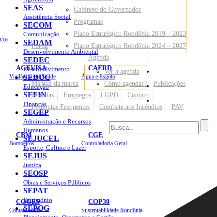
SEAS
Gabinete do Governador
Assistência Social
Programas
SECOM
Plano Estratégico Rondônia 2019 – 2023
Comunicação
cia
SEDAM
Portal
Plano Estratégico Rondônia 2024 – 2027
Desenvolvimento Ambiental
Agenda
SEDEC
AGEVISA
CAERD
Desenvolvimento
Ver a agenda
Mapa do Site
Vigilância em Saúde
SEDUC
Água e Esgoto
Manual da marca
Como agendar?
Publicações
Educação
SEFIN
Notícias
Empregos
LGPD
Contato
Sites
Finanças
Perguntas Frequentes
Combate aos Incêndios
PAV
SEGEP
Administração e Recursos
Humanos
CBM
CGE
SEJUCEL
Bombeiros
Controladoria Geral
Esporte, Cultura e Lazer
SEJUS
Justiça
SEOSP
Obras e Serviços Públicos
SEPAT
Patrimônio
COGES
COP30
SEPOG
Contabilidade
Sustentabilidade Rondônia