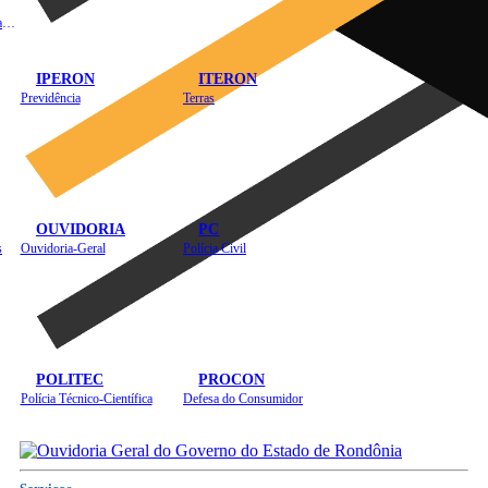
Instituto de Educação em Saúde Pública
IPERON
ITERON
Previdência
Terras
OUVIDORIA
PC
s
Ouvidoria-Geral
Polícia Civil
POLITEC
PROCON
Polícia Técnico-Científica
Defesa do Consumidor