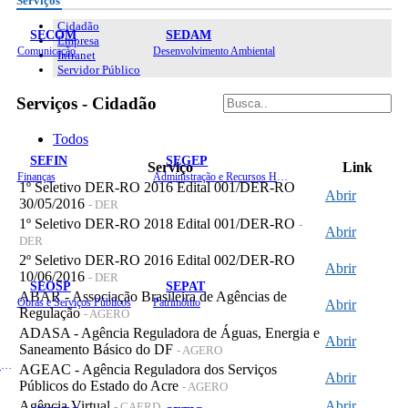
Serviços
Cidadão
SECOM
SEDAM
Empresa
Comunicação
Desenvolvimento Ambiental
Intranet
Servidor Público
Serviços - Cidadão
Todos
SEFIN
SEGEP
Serviço
Link
Finanças
Administração e Recursos Humanos
1º Seletivo DER-RO 2016 Edital 001/DER-RO
Abrir
30/05/2016
- DER
1º Seletivo DER-RO 2018 Edital 001/DER-RO
-
Abrir
DER
2º Seletivo DER-RO 2016 Edital 002/DER-RO
Abrir
10/06/2016
- DER
SEOSP
SEPAT
ABAR - Associação Brasileira de Agências de
Obras e Serviços Públicos
Patrimônio
Abrir
Regulação
- AGERO
ADASA - Agência Reguladora de Águas, Energia e
Abrir
Saneamento Básico do DF
- AGERO
Planejamento, Orçamento e Gestão
AGEAC - Agência Reguladora dos Serviços
Abrir
Públicos do Estado do Acre
- AGERO
Agência Virtual
Abrir
- CAERD