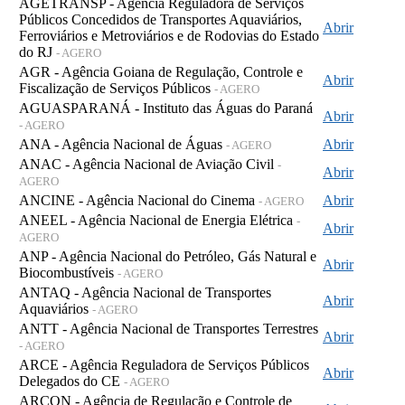
AGETRANSP - Agência Reguladora de Serviços
Públicos Concedidos de Transportes Aquaviários,
Abrir
Ferroviários e Metroviários e de Rodovias do Estado
do RJ
- AGERO
AGR - Agência Goiana de Regulação, Controle e
Abrir
Fiscalização de Serviços Públicos
- AGERO
AGUASPARANÁ - Instituto das Águas do Paraná
Abrir
- AGERO
ANA - Agência Nacional de Águas
Abrir
- AGERO
ANAC - Agência Nacional de Aviação Civil
-
Abrir
AGERO
ANCINE - Agência Nacional do Cinema
Abrir
- AGERO
ANEEL - Agência Nacional de Energia Elétrica
-
Abrir
AGERO
ANP - Agência Nacional do Petróleo, Gás Natural e
Abrir
Biocombustíveis
- AGERO
ANTAQ - Agência Nacional de Transportes
Abrir
Aquaviários
- AGERO
ANTT - Agência Nacional de Transportes Terrestres
Abrir
- AGERO
ARCE - Agência Reguladora de Serviços Públicos
Abrir
Delegados do CE
- AGERO
ARCON - Agência de Regulação e Controle de