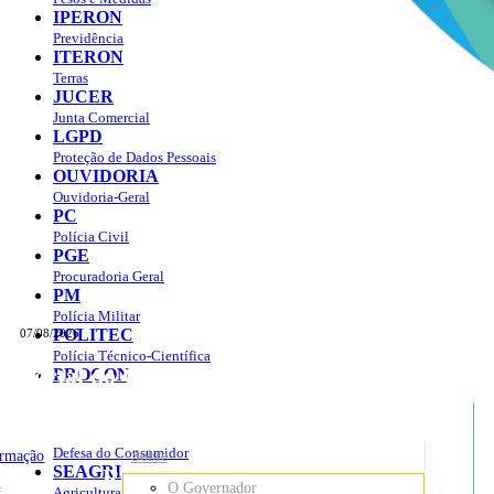
IPERON
Previdência
ITERON
Terras
JUCER
Junta Comercial
LGPD
Proteção de Dados Pessoais
OUVIDORIA
Ouvidoria-Geral
PC
Polícia Civil
PGE
Procuradoria Geral
PM
Polícia Militar
POLITEC
07/08/2026
Polícia Técnico-Científica
Portal do Governo do
Estado de Rondônia
PROCON
sso à Informação
Governo
de
Defesa do Consumidor
ormação
Sobre
SEAGRI
Rondônia
o
O Governador
Agricultura