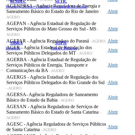
SESDEC
SETIC
AGENERSA - Agência Reguladora de Energia e
Segurança, Defesa e Cidadania
Tecnologia da Informação
Saneamento Básico do Estado do Rio de Janeiro
Abrir
-
AGERO
AGEPAN - Agência Estadual de Regulação de
Serviços Públicos do Mato Grosso do Sul - MS
Abrir
-
AGERO
AGEPAR - Agência Reguladora do Paraná
Abrir
- AGERO
SIBRA
SOPH
AGER - Agência Estadual de Regulação dos
Integração
Portos e Hidrovias
Abrir
Serviços Públicos Delegados do MT
- AGERO
AGERBA - Agência Estadual de Regulação de
Serviços Públicos de Energia, Transporte e
Abrir
 de Gastos Públicos Administrativos
Comunicações da BA
- AGERO
AGERGS - Agência Estadual de Regulação dos
Serviços Públicos Delegados do Rio Grande do Sul
Abrir
- AGERO
AGERSA- Agência Reguladora de Saneamento
Abrir
Básico do Estado da Bahia
- AGERO
AGESAN - Agência Reguladora de Serviços de
Saneamento Básico do Estado de Santa Catarina
Abrir
-
AGERO
AGESC - Agência Reguladora de Serviços Públicos
Abrir
de Santa Catarina
- AGERO