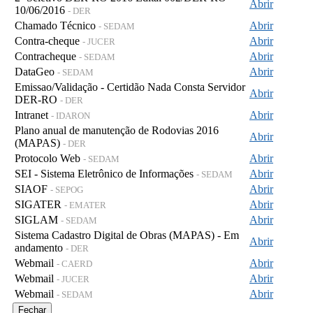
Abrir
10/06/2016
- DER
Chamado Técnico
Abrir
- SEDAM
Contra-cheque
Abrir
- JUCER
Contracheque
Abrir
- SEDAM
DataGeo
Abrir
- SEDAM
Emissao/Validação - Certidão Nada Consta Servidor
Abrir
DER-RO
- DER
Intranet
Abrir
- IDARON
Plano anual de manutenção de Rodovias 2016
Abrir
(MAPAS)
- DER
Protocolo Web
Abrir
- SEDAM
SEI - Sistema Eletrônico de Informações
Abrir
- SEDAM
SIAOF
Abrir
- SEPOG
SIGATER
Abrir
- EMATER
SIGLAM
Abrir
- SEDAM
Sistema Cadastro Digital de Obras (MAPAS) - Em
Abrir
andamento
- DER
Webmail
Abrir
- CAERD
Webmail
Abrir
- JUCER
Webmail
Abrir
- SEDAM
Fechar