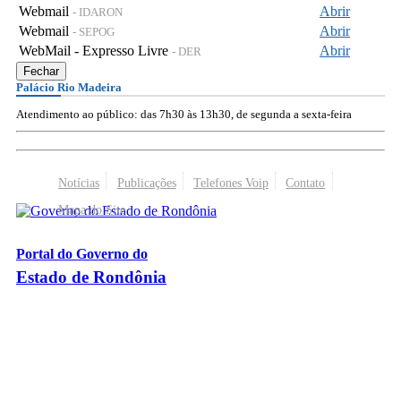
Webmail
Abrir
- IDARON
Webmail
Abrir
- SEPOG
WebMail - Expresso Livre
Abrir
- DER
Fechar
Palácio Rio Madeira
Atendimento ao público: das 7h30 às 13h30, de segunda a sexta-feira
Notícias
Publicações
Telefones Voip
Contato
Mapa do Site
Portal do Governo do
Estado de Rondônia
Palácio Rio Madeira
- Av. Farquar, 2986 - Bairro Pedrinhas
CEP 76.801-470 - Porto Velho, RO
© 2026
Governo do Estado de Rondônia
Todos os Direitos Reservados