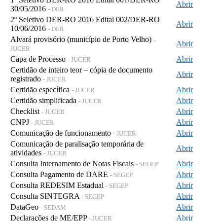
Abrir
30/05/2016
- DER
2º Seletivo DER-RO 2016 Edital 002/DER-RO
Abrir
10/06/2016
- DER
Alvará provisório (município de Porto Velho)
-
Abrir
JUCER
Capa de Processo
Abrir
- JUCER
Certidão de inteiro teor – cópia de documento
Abrir
registrado
- JUCER
Certidão específica
Abrir
- JUCER
Certidão simplificada
Abrir
- JUCER
Checklist
Abrir
- JUCER
CNPJ
Abrir
- JUCER
Comunicação de funcionamento
Abrir
- JUCER
Comunicação de paralisação temporária de
Abrir
atividades
- JUCER
Consulta Internamento de Notas Fiscais
Abrir
- SEGEP
Consulta Pagamento de DARE
Abrir
- SEGEP
Consulta REDESIM Estadual
Abrir
- SEGEP
Consulta SINTEGRA
Abrir
- SEGEP
DataGeo
Abrir
- SEDAM
Declarações de ME/EPP
Abrir
- JUCER