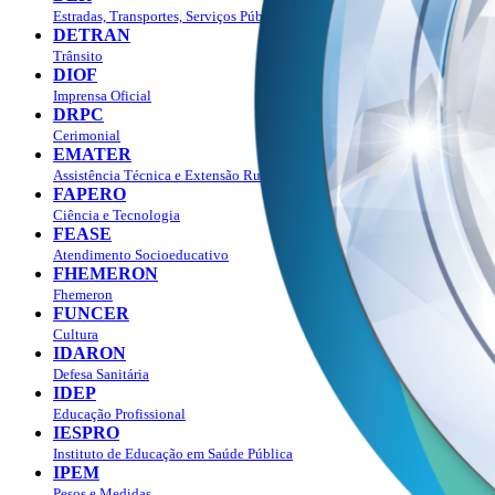
Estradas, Transportes, Serviços Públicos
DETRAN
Trânsito
DIOF
Imprensa Oficial
DRPC
Cerimonial
EMATER
Assistência Técnica e Extensão Rural
FAPERO
Ciência e Tecnologia
FEASE
Atendimento Socioeducativo
FHEMERON
Fhemeron
FUNCER
Cultura
IDARON
Defesa Sanitária
IDEP
Educação Profissional
IESPRO
Instituto de Educação em Saúde Pública
IPEM
Pesos e Medidas