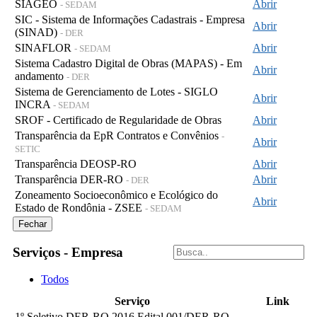
SIAGEO
Abrir
- SEDAM
SIC - Sistema de Informações Cadastrais - Empresa
Abrir
(SINAD)
- DER
SINAFLOR
Abrir
- SEDAM
Sistema Cadastro Digital de Obras (MAPAS) - Em
Abrir
andamento
- DER
Sistema de Gerenciamento de Lotes - SIGLO
Abrir
INCRA
- SEDAM
SROF - Certificado de Regularidade de Obras
Abrir
Transparência da EpR Contratos e Convênios
-
Abrir
SETIC
Transparência DEOSP-RO
Abrir
Transparência DER-RO
Abrir
- DER
Zoneamento Socioeconômico e Ecológico do
Abrir
Estado de Rondônia - ZSEE
- SEDAM
Fechar
Serviços - Empresa
Todos
Serviço
Link
1º Seletivo DER-RO 2016 Edital 001/DER-RO