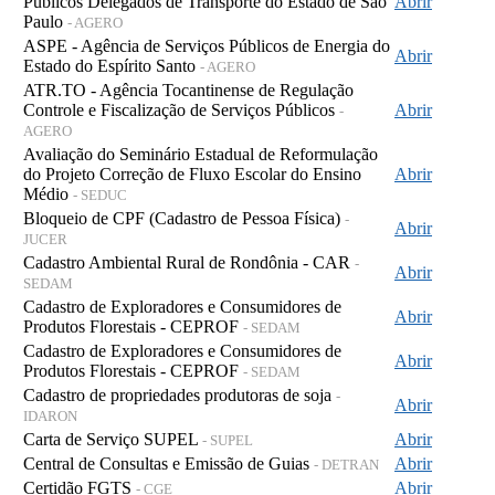
Públicos Delegados de Transporte do Estado de São
Abrir
Paulo
- AGERO
ASPE - Agência de Serviços Públicos de Energia do
Abrir
Estado do Espírito Santo
- AGERO
ATR.TO - Agência Tocantinense de Regulação
Controle e Fiscalização de Serviços Públicos
Abrir
-
AGERO
Avaliação do Seminário Estadual de Reformulação
do Projeto Correção de Fluxo Escolar do Ensino
Abrir
Médio
- SEDUC
Bloqueio de CPF (Cadastro de Pessoa Física)
-
Abrir
JUCER
Cadastro Ambiental Rural de Rondônia - CAR
-
Abrir
SEDAM
Cadastro de Exploradores e Consumidores de
Abrir
Produtos Florestais - CEPROF
- SEDAM
Cadastro de Exploradores e Consumidores de
Abrir
Produtos Florestais - CEPROF
- SEDAM
Cadastro de propriedades produtoras de soja
-
Abrir
IDARON
Carta de Serviço SUPEL
Abrir
- SUPEL
Central de Consultas e Emissão de Guias
Abrir
- DETRAN
Certidão FGTS
Abrir
- CGE