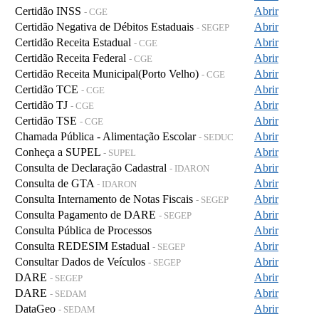
Certidão INSS
Abrir
- CGE
Certidão Negativa de Débitos Estaduais
Abrir
- SEGEP
Certidão Receita Estadual
Abrir
- CGE
Certidão Receita Federal
Abrir
- CGE
Certidão Receita Municipal(Porto Velho)
Abrir
- CGE
Certidão TCE
Abrir
- CGE
Certidão TJ
Abrir
- CGE
Certidão TSE
Abrir
- CGE
Chamada Pública - Alimentação Escolar
Abrir
- SEDUC
Conheça a SUPEL
Abrir
- SUPEL
Consulta de Declaração Cadastral
Abrir
- IDARON
Consulta de GTA
Abrir
- IDARON
Consulta Internamento de Notas Fiscais
Abrir
- SEGEP
Consulta Pagamento de DARE
Abrir
- SEGEP
Consulta Pública de Processos
Abrir
Consulta REDESIM Estadual
Abrir
- SEGEP
Consultar Dados de Veículos
Abrir
- SEGEP
DARE
Abrir
- SEGEP
DARE
Abrir
- SEDAM
DataGeo
Abrir
- SEDAM