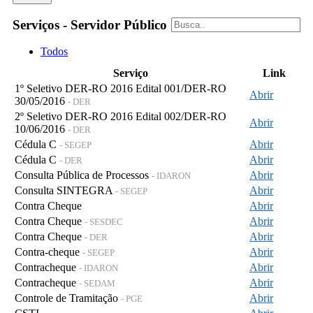
Serviços - Servidor Público
Todos
Serviço
Link
1º Seletivo DER-RO 2016 Edital 001/DER-RO
Abrir
30/05/2016
- DER
2º Seletivo DER-RO 2016 Edital 002/DER-RO
Abrir
10/06/2016
- DER
Cédula C
Abrir
- SEGEP
Cédula C
Abrir
- DER
Consulta Pública de Processos
Abrir
- IDARON
Consulta SINTEGRA
Abrir
- SEGEP
Contra Cheque
Abrir
Contra Cheque
Abrir
- SESDEC
Contra Cheque
Abrir
- DER
Contra-cheque
Abrir
- SEGEP
Contracheque
Abrir
- IDARON
Contracheque
Abrir
- SEDAM
Controle de Tramitação
Abrir
- PGE