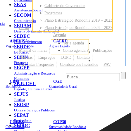
SEAS
Gabinete do Governador
Assistência Social
Programas
SECOM
Plano Estratégico Rondônia 2019 – 2023
Comunicação
cia
SEDAM
Portal
Plano Estratégico Rondônia 2024 – 2027
Desenvolvimento Ambiental
Agenda
SEDEC
AGEVISA
CAERD
Desenvolvimento
Ver a agenda
Mapa do Site
Vigilância em Saúde
SEDUC
Água e Esgoto
Manual da marca
Como agendar?
Publicações
Educação
SEFIN
Notícias
Empregos
LGPD
Contato
Sites
Finanças
Perguntas Frequentes
Combate aos Incêndios
PAV
SEGEP
Administração e Recursos
Humanos
CBM
CGE
SEJUCEL
Bombeiros
Controladoria Geral
Esporte, Cultura e Lazer
SEJUS
Justiça
SEOSP
Obras e Serviços Públicos
SEPAT
Patrimônio
COGES
COP30
SEPOG
Contabilidade
Sustentabilidade Rondônia