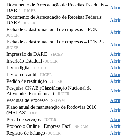
Documento de Arrecadação de Receitas Estaduais –
Abrir
DARE
- JUCER
Documento de Arrecadação de Receitas Federais –
Abrir
DARF
- JUCER
Ficha de cadastro nacional de empresas – FCN 1
-
Abrir
JUCER
Ficha de cadastro nacional de empresas – FCN 2
-
Abrir
JUCER
Impressão de DARE
Abrir
- SEGEP
Inscrição Estadual
Abrir
- JUCER
Livro digital
Abrir
- JUCER
Livro mercantil
Abrir
- JUCER
Pedido de restituição
Abrir
- JUCER
Pesquisa CNAE (Classificação Nacional de
Abrir
Atividades Econômicas)
- JUCER
Pesquisa de Processo
Abrir
- SEDAM
Plano anual de manutenção de Rodovias 2016
Abrir
(MAPAS)
- DER
Portal de serviços
Abrir
- JUCER
Protocolo Online - Empresa Fácil
Abrir
- SEDAM
Registro de balanço
Abrir
- JUCER