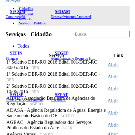
Serviços
Cidadão
SECOM
SEDAM
Empresa
Comunicação
Desenvolvimento Ambiental
Intranet
Servidor Público
Serviços - Cidadão
Todos
SEFIN
SEGEP
Serviço
Link
Finanças
Administração e Recursos Humanos
1º Seletivo DER-RO 2016 Edital 001/DER-RO
Abrir
30/05/2016
- DER
1º Seletivo DER-RO 2018 Edital 001/DER-RO
-
Abrir
DER
2º Seletivo DER-RO 2016 Edital 002/DER-RO
Abrir
10/06/2016
- DER
SEOSP
SEPAT
ABAR - Associação Brasileira de Agências de
Obras e Serviços Públicos
Patrimônio
Abrir
Regulação
- AGERO
ADASA - Agência Reguladora de Águas, Energia e
Abrir
Saneamento Básico do DF
- AGERO
Planejamento, Orçamento e Gestão
AGEAC - Agência Reguladora dos Serviços
Abrir
Públicos do Estado do Acre
- AGERO
Agência Virtual
Abrir
- CAERD