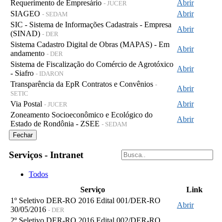
Requerimento de Empresário
Abrir
- JUCER
SIAGEO
Abrir
- SEDAM
SIC - Sistema de Informações Cadastrais - Empresa
Abrir
(SINAD)
- DER
Sistema Cadastro Digital de Obras (MAPAS) - Em
Abrir
andamento
- DER
Sistema de Fiscalização do Comércio de Agrotóxico
Abrir
- Siafro
- IDARON
Transparência da EpR Contratos e Convênios
-
Abrir
SETIC
Via Postal
Abrir
- JUCER
Zoneamento Socioeconômico e Ecológico do
Abrir
Estado de Rondônia - ZSEE
- SEDAM
Fechar
Serviços - Intranet
Todos
Serviço
Link
1º Seletivo DER-RO 2016 Edital 001/DER-RO
Abrir
30/05/2016
- DER
2º Seletivo DER-RO 2016 Edital 002/DER-RO