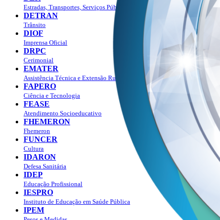
Estradas, Transportes, Serviços Públicos
DETRAN
Trânsito
DIOF
Imprensa Oficial
DRPC
Cerimonial
EMATER
Assistência Técnica e Extensão Rural
FAPERO
Ciência e Tecnologia
FEASE
Atendimento Socioeducativo
FHEMERON
Fhemeron
FUNCER
Cultura
IDARON
Defesa Sanitária
IDEP
Educação Profissional
IESPRO
Instituto de Educação em Saúde Pública
IPEM
Pesos e Medidas