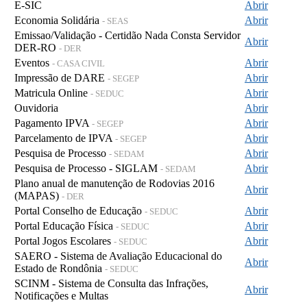
E-SIC
Abrir
Economia Solidária
Abrir
- SEAS
Emissao/Validação - Certidão Nada Consta Servidor
Abrir
DER-RO
- DER
Eventos
Abrir
- CASA CIVIL
Impressão de DARE
Abrir
- SEGEP
Matricula Online
Abrir
- SEDUC
Ouvidoria
Abrir
Pagamento IPVA
Abrir
- SEGEP
Parcelamento de IPVA
Abrir
- SEGEP
Pesquisa de Processo
Abrir
- SEDAM
Pesquisa de Processo - SIGLAM
Abrir
- SEDAM
Plano anual de manutenção de Rodovias 2016
Abrir
(MAPAS)
- DER
Portal Conselho de Educação
Abrir
- SEDUC
Portal Educação Física
Abrir
- SEDUC
Portal Jogos Escolares
Abrir
- SEDUC
SAERO - Sistema de Avaliação Educacional do
Abrir
Estado de Rondônia
- SEDUC
SCINM - Sistema de Consulta das Infrações,
Abrir
Notificações e Multas