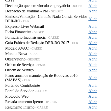
CSTI
Abrir
Declaração que tem vínculo empregatício
Abrir
- JUCER
Despacho de Viaturas - PM
Abrir
- SESDEC
Emissao/Validação - Certidão Nada Consta Servidor
Abrir
DER-RO
- DER
Expresso Livre Webmail
Abrir
Ficha Financeira
Abrir
- SEGEP
Formulário Inconsistência
Abrir
- CAERD
Guia Prático de Redação DER-RO 2017
Abrir
- DER
Modelo AVAC
Abrir
- CAERD
Morada Nova
Abrir
- SEAS
Observatorio
Abrir
- SESDEC
Ordem de Serviço
Abrir
- SESAU
Ordem de Serviço
Abrir
Plano anual de manutenção de Rodovias 2016
Abrir
(MAPAS)
- DER
Portal do Contribuinte
Abrir
Portal do Servidor
Abrir
- SEDAM
Protocolo Web
Abrir
Recadastramento Iperon
Abrir
- IPERON
Regimento Interno
Abrir
- CAERD