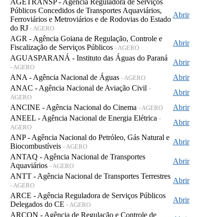
AGETRANSP - Agência Reguladora de Serviços
Públicos Concedidos de Transportes Aquaviários,
Abrir
Ferroviários e Metroviários e de Rodovias do Estado
do RJ
- AGERO
AGR - Agência Goiana de Regulação, Controle e
Abrir
Fiscalização de Serviços Públicos
- AGERO
AGUASPARANÁ - Instituto das Águas do Paraná
Abrir
- AGERO
ANA - Agência Nacional de Águas
Abrir
- AGERO
ANAC - Agência Nacional de Aviação Civil
-
Abrir
AGERO
ANCINE - Agência Nacional do Cinema
Abrir
- AGERO
ANEEL - Agência Nacional de Energia Elétrica
-
Abrir
AGERO
ANP - Agência Nacional do Petróleo, Gás Natural e
Abrir
Biocombustíveis
- AGERO
ANTAQ - Agência Nacional de Transportes
Abrir
Aquaviários
- AGERO
ANTT - Agência Nacional de Transportes Terrestres
Abrir
- AGERO
ARCE - Agência Reguladora de Serviços Públicos
Abrir
Delegados do CE
- AGERO
ARCON - Agência de Regulação e Controle de