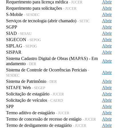
Requerimento para licença médica
Abrir
- JUCER
Requerimento para solicitações
Abrir
- JUCER
S-Mobile
Abrir
- SESDEC
Serviços de tecnologia (abrir chamado)
Abrir
- SETIC
SGPP
Abrir
SIAD
Abrir
- SESAU
SIGECON
Abrir
- SEPOG
SIPLAG
Abrir
- SEPOG
SISPAR
Abrir
Sistema Cadastro Digital de Obras (MAPAS) - Em
Abrir
andamento
- DER
Sistema de Controle de Ocorrências Periciais
-
Abrir
SESDEC
Sistema de Patrimônio
Abrir
- DER
SITAFE Web
Abrir
- SEGEP
Solicitação de estagiário
Abrir
- JUCER
Solicitação de veículos
Abrir
- CAERD
SPP
Abrir
Termo aditivo de estagiário
Abrir
- JUCER
Termo de concessão de recesso de estágio
Abrir
- JUCER
Termo de desligamento de estagiário
Abrir
- JUCER