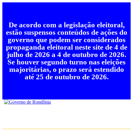
De acordo com a legislação eleitoral,
estão suspensos conteúdos de ações do
governo que podem ser considerados
propaganda eleitoral neste site de 4 de
julho de 2026 a 4 de outubro de 2026.
Se houver segundo turno nas eleições
majoritárias, o prazo será estendido
até 25 de outubro de 2026.