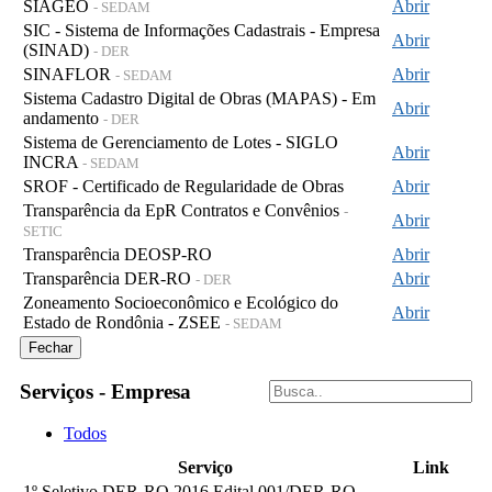
SIAGEO
Abrir
- SEDAM
SIC - Sistema de Informações Cadastrais - Empresa
Abrir
(SINAD)
- DER
SINAFLOR
Abrir
- SEDAM
Sistema Cadastro Digital de Obras (MAPAS) - Em
Abrir
andamento
- DER
Sistema de Gerenciamento de Lotes - SIGLO
Abrir
INCRA
- SEDAM
SROF - Certificado de Regularidade de Obras
Abrir
Transparência da EpR Contratos e Convênios
-
Abrir
SETIC
Transparência DEOSP-RO
Abrir
Transparência DER-RO
Abrir
- DER
Zoneamento Socioeconômico e Ecológico do
Abrir
Estado de Rondônia - ZSEE
- SEDAM
Fechar
Serviços - Empresa
Todos
Serviço
Link
1º Seletivo DER-RO 2016 Edital 001/DER-RO