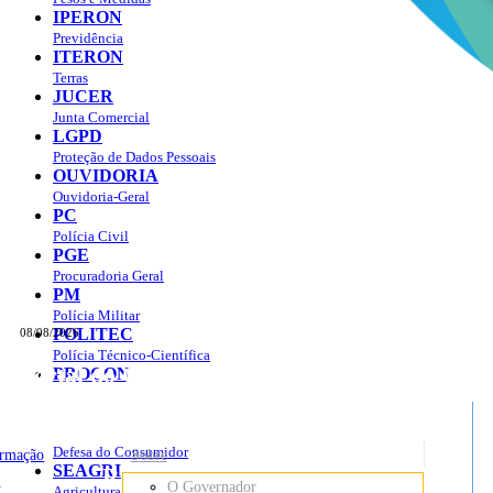
IPERON
Previdência
ITERON
Terras
JUCER
Junta Comercial
LGPD
Proteção de Dados Pessoais
OUVIDORIA
Ouvidoria-Geral
PC
Polícia Civil
PGE
Procuradoria Geral
PM
Polícia Militar
POLITEC
08/08/2026
Polícia Técnico-Científica
Portal do Governo do
Estado de Rondônia
PROCON
sso à Informação
Governo
de
Defesa do Consumidor
ormação
Sobre
SEAGRI
Rondônia
o
O Governador
Agricultura