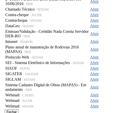
Abrir
10/06/2016
- DER
Chamado Técnico
Abrir
- SEDAM
Contra-cheque
Abrir
- JUCER
Contracheque
Abrir
- SEDAM
DataGeo
Abrir
- SEDAM
Emissao/Validação - Certidão Nada Consta Servidor
Abrir
DER-RO
- DER
Intranet
Abrir
- IDARON
Plano anual de manutenção de Rodovias 2016
Abrir
(MAPAS)
- DER
Protocolo Web
Abrir
- SEDAM
SEI - Sistema Eletrônico de Informações
Abrir
- SEDAM
SIAOF
Abrir
- SEPOG
SIGATER
Abrir
- EMATER
SIGLAM
Abrir
- SEDAM
Sistema Cadastro Digital de Obras (MAPAS) - Em
Abrir
andamento
- DER
Webmail
Abrir
- CAERD
Webmail
Abrir
- JUCER
Webmail
Abrir
- SEDAM
Fechar