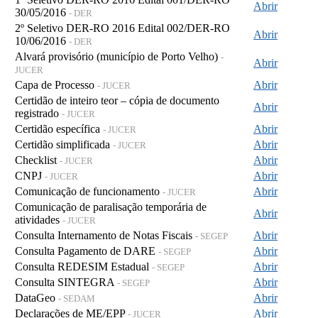
Abrir
30/05/2016
- DER
2º Seletivo DER-RO 2016 Edital 002/DER-RO
Abrir
10/06/2016
- DER
Alvará provisório (município de Porto Velho)
-
Abrir
JUCER
Capa de Processo
Abrir
- JUCER
Certidão de inteiro teor – cópia de documento
Abrir
registrado
- JUCER
Certidão específica
Abrir
- JUCER
Certidão simplificada
Abrir
- JUCER
Checklist
Abrir
- JUCER
CNPJ
Abrir
- JUCER
Comunicação de funcionamento
Abrir
- JUCER
Comunicação de paralisação temporária de
Abrir
atividades
- JUCER
Consulta Internamento de Notas Fiscais
Abrir
- SEGEP
Consulta Pagamento de DARE
Abrir
- SEGEP
Consulta REDESIM Estadual
Abrir
- SEGEP
Consulta SINTEGRA
Abrir
- SEGEP
DataGeo
Abrir
- SEDAM
Declarações de ME/EPP
Abrir
- JUCER