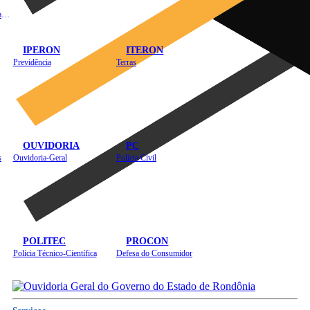
Instituto de Educação em Saúde Pública
IPERON
ITERON
Previdência
Terras
OUVIDORIA
PC
s
Ouvidoria-Geral
Polícia Civil
POLITEC
PROCON
Polícia Técnico-Científica
Defesa do Consumidor