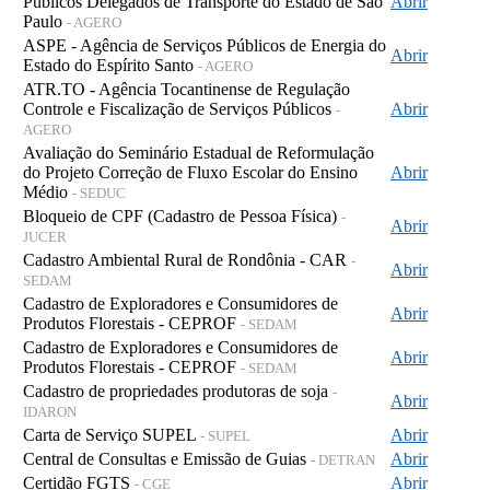
Públicos Delegados de Transporte do Estado de São
Abrir
Paulo
- AGERO
ASPE - Agência de Serviços Públicos de Energia do
Abrir
Estado do Espírito Santo
- AGERO
ATR.TO - Agência Tocantinense de Regulação
Controle e Fiscalização de Serviços Públicos
Abrir
-
AGERO
Avaliação do Seminário Estadual de Reformulação
do Projeto Correção de Fluxo Escolar do Ensino
Abrir
Médio
- SEDUC
Bloqueio de CPF (Cadastro de Pessoa Física)
-
Abrir
JUCER
Cadastro Ambiental Rural de Rondônia - CAR
-
Abrir
SEDAM
Cadastro de Exploradores e Consumidores de
Abrir
Produtos Florestais - CEPROF
- SEDAM
Cadastro de Exploradores e Consumidores de
Abrir
Produtos Florestais - CEPROF
- SEDAM
Cadastro de propriedades produtoras de soja
-
Abrir
IDARON
Carta de Serviço SUPEL
Abrir
- SUPEL
Central de Consultas e Emissão de Guias
Abrir
- DETRAN
Certidão FGTS
Abrir
- CGE