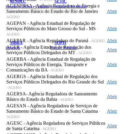
SESDEC
SETIC
AGENERSA - Agência Reguladora de Energia e
Segurança, Defesa e Cidadania
Tecnologia da Informação
Saneamento Básico do Estado do Rio de Janeiro
Abrir
-
AGERO
AGEPAN - Agência Estadual de Regulação de
Serviços Públicos do Mato Grosso do Sul - MS
Abrir
-
AGERO
AGEPAR - Agência Reguladora do Paraná
Abrir
- AGERO
SIBRA
SOPH
AGER - Agência Estadual de Regulação dos
Integração
Portos e Hidrovias
Abrir
Serviços Públicos Delegados do MT
- AGERO
AGERBA - Agência Estadual de Regulação de
Serviços Públicos de Energia, Transporte e
Abrir
 de Gastos Públicos Administrativos
Comunicações da BA
- AGERO
AGERGS - Agência Estadual de Regulação dos
Serviços Públicos Delegados do Rio Grande do Sul
Abrir
- AGERO
AGERSA- Agência Reguladora de Saneamento
Abrir
Básico do Estado da Bahia
- AGERO
AGESAN - Agência Reguladora de Serviços de
Saneamento Básico do Estado de Santa Catarina
Abrir
-
AGERO
AGESC - Agência Reguladora de Serviços Públicos
Abrir
de Santa Catarina
- AGERO