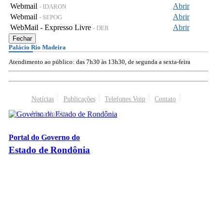
Webmail
Abrir
- IDARON
Webmail
Abrir
- SEPOG
WebMail - Expresso Livre
Abrir
- DER
Fechar
Palácio Rio Madeira
Atendimento ao público: das 7h30 às 13h30, de segunda a sexta-feira
Notícias
Publicações
Telefones Voip
Contato
Mapa do Site
Portal do Governo do
Estado de Rondônia
Palácio Rio Madeira
- Av. Farquar, 2986 - Bairro Pedrinhas
CEP 76.801-470 - Porto Velho, RO
© 2026
Governo do Estado de Rondônia
Todos os Direitos Reservados