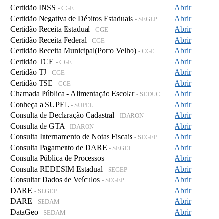
Certidão INSS
Abrir
- CGE
Certidão Negativa de Débitos Estaduais
Abrir
- SEGEP
Certidão Receita Estadual
Abrir
- CGE
Certidão Receita Federal
Abrir
- CGE
Certidão Receita Municipal(Porto Velho)
Abrir
- CGE
Certidão TCE
Abrir
- CGE
Certidão TJ
Abrir
- CGE
Certidão TSE
Abrir
- CGE
Chamada Pública - Alimentação Escolar
Abrir
- SEDUC
Conheça a SUPEL
Abrir
- SUPEL
Consulta de Declaração Cadastral
Abrir
- IDARON
Consulta de GTA
Abrir
- IDARON
Consulta Internamento de Notas Fiscais
Abrir
- SEGEP
Consulta Pagamento de DARE
Abrir
- SEGEP
Consulta Pública de Processos
Abrir
Consulta REDESIM Estadual
Abrir
- SEGEP
Consultar Dados de Veículos
Abrir
- SEGEP
DARE
Abrir
- SEGEP
DARE
Abrir
- SEDAM
DataGeo
Abrir
- SEDAM