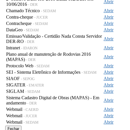
Abrir
10/06/2016
- DER
Chamado Técnico
Abrir
- SEDAM
Contra-cheque
Abrir
- JUCER
Contracheque
Abrir
- SEDAM
DataGeo
Abrir
- SEDAM
Emissao/Validação - Certidão Nada Consta Servidor
Abrir
DER-RO
- DER
Intranet
Abrir
- IDARON
Plano anual de manutenção de Rodovias 2016
Abrir
(MAPAS)
- DER
Protocolo Web
Abrir
- SEDAM
SEI - Sistema Eletrônico de Informações
Abrir
- SEDAM
SIAOF
Abrir
- SEPOG
SIGATER
Abrir
- EMATER
SIGLAM
Abrir
- SEDAM
Sistema Cadastro Digital de Obras (MAPAS) - Em
Abrir
andamento
- DER
Webmail
Abrir
- CAERD
Webmail
Abrir
- JUCER
Webmail
Abrir
- SEDAM
Fechar