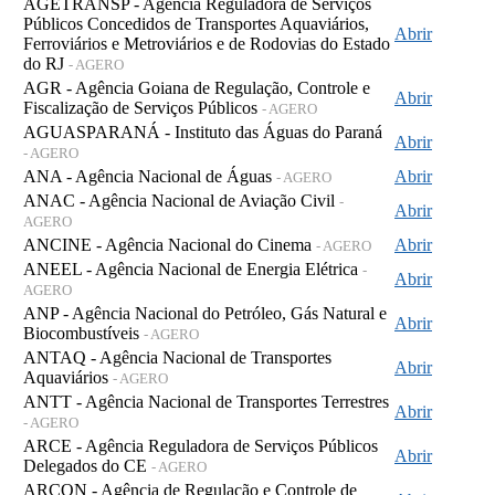
AGETRANSP - Agência Reguladora de Serviços
Públicos Concedidos de Transportes Aquaviários,
Abrir
Ferroviários e Metroviários e de Rodovias do Estado
do RJ
- AGERO
AGR - Agência Goiana de Regulação, Controle e
Abrir
Fiscalização de Serviços Públicos
- AGERO
AGUASPARANÁ - Instituto das Águas do Paraná
Abrir
- AGERO
ANA - Agência Nacional de Águas
Abrir
- AGERO
ANAC - Agência Nacional de Aviação Civil
-
Abrir
AGERO
ANCINE - Agência Nacional do Cinema
Abrir
- AGERO
ANEEL - Agência Nacional de Energia Elétrica
-
Abrir
AGERO
ANP - Agência Nacional do Petróleo, Gás Natural e
Abrir
Biocombustíveis
- AGERO
ANTAQ - Agência Nacional de Transportes
Abrir
Aquaviários
- AGERO
ANTT - Agência Nacional de Transportes Terrestres
Abrir
- AGERO
ARCE - Agência Reguladora de Serviços Públicos
Abrir
Delegados do CE
- AGERO
ARCON - Agência de Regulação e Controle de