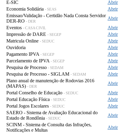
E-SIC
Abrir
Economia Solidária
Abrir
- SEAS
Emissao/Validação - Certidão Nada Consta Servidor
Abrir
DER-RO
- DER
Eventos
Abrir
- CASA CIVIL
Impressão de DARE
Abrir
- SEGEP
Matricula Online
Abrir
- SEDUC
Ouvidoria
Abrir
Pagamento IPVA
Abrir
- SEGEP
Parcelamento de IPVA
Abrir
- SEGEP
Pesquisa de Processo
Abrir
- SEDAM
Pesquisa de Processo - SIGLAM
Abrir
- SEDAM
Plano anual de manutenção de Rodovias 2016
Abrir
(MAPAS)
- DER
Portal Conselho de Educação
Abrir
- SEDUC
Portal Educação Física
Abrir
- SEDUC
Portal Jogos Escolares
Abrir
- SEDUC
SAERO - Sistema de Avaliação Educacional do
Abrir
Estado de Rondônia
- SEDUC
SCINM - Sistema de Consulta das Infrações,
Abrir
Notificações e Multas