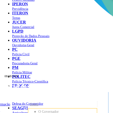
IPERON
Previdência
ITERON
Terras
JUCER
Junta Comercial
LGPD
Proteção de Dados Pessoais
OUVIDORIA
Ouvidoria-Geral
PC
Polícia Civil
PGE
Procuradoria Geral
PM
Polícia Militar
POLITEC
08/08/2026
Polícia Técnico-Científica
Portal do Governo do
Estado de Rondônia
PROCON
sso à Informação
Governo
de
Defesa do Consumidor
ormação
Sobre
SEAGRI
Rondônia
o
O Governador
Agricultura