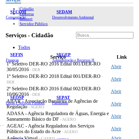
Serviços
Cidadão
SECOM
SEDAM
Empresa
Comunicação
Desenvolvimento Ambiental
Intranet
Servidor Público
Serviços - Cidadão
Todos
SEFIN
SEGEP
Serviço
Link
Finanças
Administração e Recursos Humanos
1º Seletivo DER-RO 2016 Edital 001/DER-RO
Abrir
30/05/2016
- DER
1º Seletivo DER-RO 2018 Edital 001/DER-RO
-
Abrir
DER
2º Seletivo DER-RO 2016 Edital 002/DER-RO
Abrir
10/06/2016
- DER
SEOSP
SEPAT
ABAR - Associação Brasileira de Agências de
Obras e Serviços Públicos
Patrimônio
Abrir
Regulação
- AGERO
ADASA - Agência Reguladora de Águas, Energia e
Abrir
Saneamento Básico do DF
- AGERO
Planejamento, Orçamento e Gestão
AGEAC - Agência Reguladora dos Serviços
Abrir
Públicos do Estado do Acre
- AGERO
Agência Virtual
Abrir
- CAERD