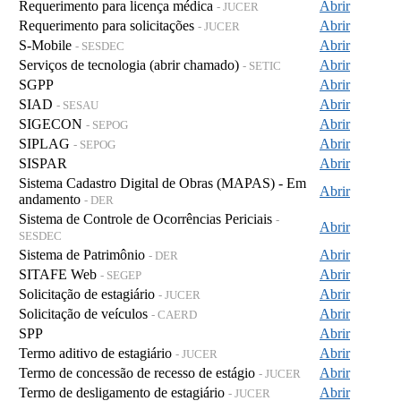
Requerimento para licença médica
Abrir
- JUCER
Requerimento para solicitações
Abrir
- JUCER
S-Mobile
Abrir
- SESDEC
Serviços de tecnologia (abrir chamado)
Abrir
- SETIC
SGPP
Abrir
SIAD
Abrir
- SESAU
SIGECON
Abrir
- SEPOG
SIPLAG
Abrir
- SEPOG
SISPAR
Abrir
Sistema Cadastro Digital de Obras (MAPAS) - Em
Abrir
andamento
- DER
Sistema de Controle de Ocorrências Periciais
-
Abrir
SESDEC
Sistema de Patrimônio
Abrir
- DER
SITAFE Web
Abrir
- SEGEP
Solicitação de estagiário
Abrir
- JUCER
Solicitação de veículos
Abrir
- CAERD
SPP
Abrir
Termo aditivo de estagiário
Abrir
- JUCER
Termo de concessão de recesso de estágio
Abrir
- JUCER
Termo de desligamento de estagiário
Abrir
- JUCER