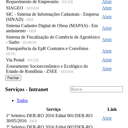
Requerimento de Empresário
Abrir
- JUCER
SIAGEO
Abrir
- SEDAM
SIC - Sistema de Informações Cadastrais - Empresa
Abrir
(SINAD)
- DER
Sistema Cadastro Digital de Obras (MAPAS) - Em
Abrir
andamento
- DER
Sistema de Fiscalização do Comércio de Agrotóxico
Abrir
- Siafro
- IDARON
Transparência da EpR Contratos e Convênios
-
Abrir
SETIC
Via Postal
Abrir
- JUCER
Zoneamento Socioeconômico e Ecológico do
Abrir
Estado de Rondônia - ZSEE
- SEDAM
Fechar
Serviços - Intranet
Todos
Serviço
Link
1º Seletivo DER-RO 2016 Edital 001/DER-RO
Abrir
30/05/2016
- DER
2º Seletivo DER-RO 2016 Edital 002/DER-RO