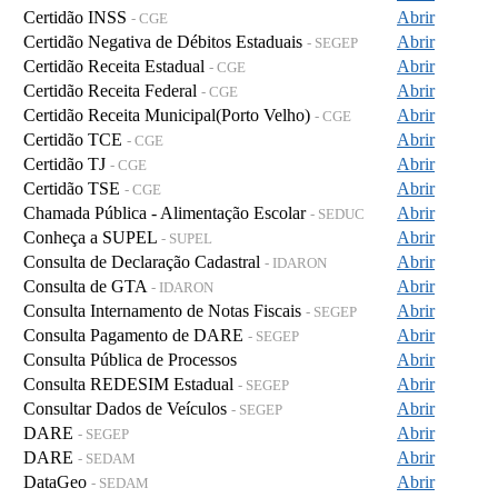
Certidão INSS
Abrir
- CGE
Certidão Negativa de Débitos Estaduais
Abrir
- SEGEP
Certidão Receita Estadual
Abrir
- CGE
Certidão Receita Federal
Abrir
- CGE
Certidão Receita Municipal(Porto Velho)
Abrir
- CGE
Certidão TCE
Abrir
- CGE
Certidão TJ
Abrir
- CGE
Certidão TSE
Abrir
- CGE
Chamada Pública - Alimentação Escolar
Abrir
- SEDUC
Conheça a SUPEL
Abrir
- SUPEL
Consulta de Declaração Cadastral
Abrir
- IDARON
Consulta de GTA
Abrir
- IDARON
Consulta Internamento de Notas Fiscais
Abrir
- SEGEP
Consulta Pagamento de DARE
Abrir
- SEGEP
Consulta Pública de Processos
Abrir
Consulta REDESIM Estadual
Abrir
- SEGEP
Consultar Dados de Veículos
Abrir
- SEGEP
DARE
Abrir
- SEGEP
DARE
Abrir
- SEDAM
DataGeo
Abrir
- SEDAM