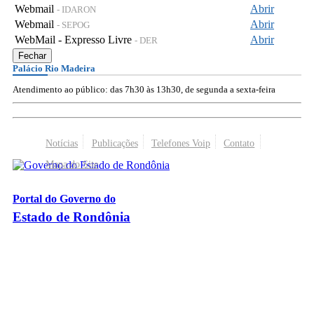
Webmail
Abrir
- IDARON
Webmail
Abrir
- SEPOG
WebMail - Expresso Livre
Abrir
- DER
Fechar
Palácio Rio Madeira
Atendimento ao público: das 7h30 às 13h30, de segunda a sexta-feira
Notícias
Publicações
Telefones Voip
Contato
Mapa do Site
Portal do Governo do
Estado de Rondônia
Palácio Rio Madeira
- Av. Farquar, 2986 - Bairro Pedrinhas
CEP 76.801-470 - Porto Velho, RO
© 2026
Governo do Estado de Rondônia
Todos os Direitos Reservados