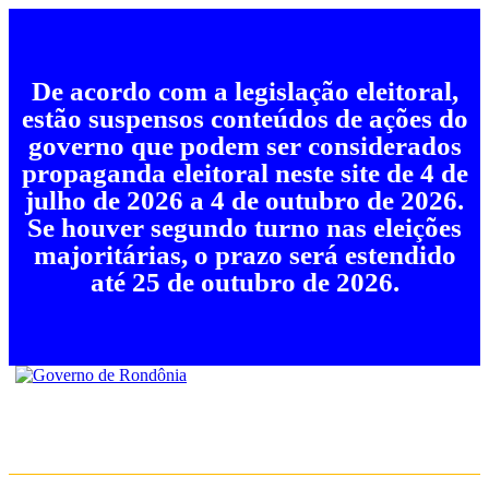
De acordo com a legislação eleitoral,
estão suspensos conteúdos de ações do
governo que podem ser considerados
propaganda eleitoral neste site de 4 de
julho de 2026 a 4 de outubro de 2026.
Se houver segundo turno nas eleições
majoritárias, o prazo será estendido
até 25 de outubro de 2026.