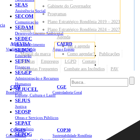
SEAS
Gabinete do Governador
Assistência Social
Programas
SECOM
Plano Estratégico Rondônia 2019 – 2023
Comunicação
cia
SEDAM
Portal
Plano Estratégico Rondônia 2024 – 2027
Desenvolvimento Ambiental
Agenda
SEDEC
AGEVISA
CAERD
Desenvolvimento
Ver a agenda
Mapa do Site
Vigilância em Saúde
SEDUC
Água e Esgoto
Manual da marca
Como agendar?
Publicações
Educação
SEFIN
Notícias
Empregos
LGPD
Contato
Sites
Finanças
Perguntas Frequentes
Combate aos Incêndios
PAV
SEGEP
Administração e Recursos
Humanos
CBM
CGE
SEJUCEL
Bombeiros
Controladoria Geral
Esporte, Cultura e Lazer
SEJUS
Justiça
SEOSP
Obras e Serviços Públicos
SEPAT
Patrimônio
COGES
COP30
SEPOG
Contabilidade
Sustentabilidade Rondônia