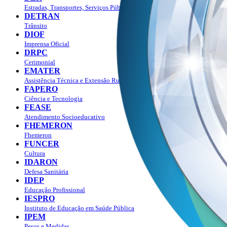
Estradas, Transportes, Serviços Públicos
DETRAN
Trânsito
DIOF
Imprensa Oficial
DRPC
Cerimonial
EMATER
Assistência Técnica e Extensão Rural
FAPERO
Ciência e Tecnologia
FEASE
Atendimento Socioeducativo
FHEMERON
Fhemeron
FUNCER
Cultura
IDARON
Defesa Sanitária
IDEP
Educação Profissional
IESPRO
Instituto de Educação em Saúde Pública
IPEM
Pesos e Medidas