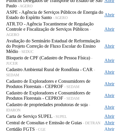
Públicos Delegados de Transporte do Estado de São
Abrir
Paulo
- AGERO
ASPE - Agência de Serviços Públicos de Energia do
Abrir
Estado do Espírito Santo
- AGERO
ATR.TO - Agência Tocantinense de Regulação
Controle e Fiscalização de Serviços Públicos
Abrir
-
AGERO
Avaliação do Seminário Estadual de Reformulação
do Projeto Correção de Fluxo Escolar do Ensino
Abrir
Médio
- SEDUC
Bloqueio de CPF (Cadastro de Pessoa Física)
-
Abrir
JUCER
Cadastro Ambiental Rural de Rondônia - CAR
-
Abrir
SEDAM
Cadastro de Exploradores e Consumidores de
Abrir
Produtos Florestais - CEPROF
- SEDAM
Cadastro de Exploradores e Consumidores de
Abrir
Produtos Florestais - CEPROF
- SEDAM
Cadastro de propriedades produtoras de soja
-
Abrir
IDARON
Carta de Serviço SUPEL
Abrir
- SUPEL
Central de Consultas e Emissão de Guias
Abrir
- DETRAN
Certidão FGTS
Abrir
- CGE