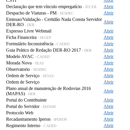
CSTI
Abrir
Declaração que tem vínculo empregatício
Abrir
- JUCER
Despacho de Viaturas - PM
Abrir
- SESDEC
Emissao/Validação - Certidão Nada Consta Servidor
Abrir
DER-RO
- DER
Expresso Livre Webmail
Abrir
Ficha Financeira
Abrir
- SEGEP
Formulário Inconsistência
Abrir
- CAERD
Guia Prático de Redação DER-RO 2017
Abrir
- DER
Modelo AVAC
Abrir
- CAERD
Morada Nova
Abrir
- SEAS
Observatorio
Abrir
- SESDEC
Ordem de Serviço
Abrir
- SESAU
Ordem de Serviço
Abrir
Plano anual de manutenção de Rodovias 2016
Abrir
(MAPAS)
- DER
Portal do Contribuinte
Abrir
Portal do Servidor
Abrir
- SEDAM
Protocolo Web
Abrir
Recadastramento Iperon
Abrir
- IPERON
Regimento Interno
Abrir
- CAERD