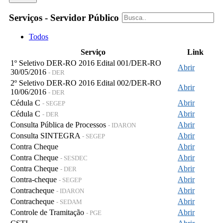
Serviços - Servidor Público
Todos
Serviço
Link
1º Seletivo DER-RO 2016 Edital 001/DER-RO
Abrir
30/05/2016
- DER
2º Seletivo DER-RO 2016 Edital 002/DER-RO
Abrir
10/06/2016
- DER
Cédula C
Abrir
- SEGEP
Cédula C
Abrir
- DER
Consulta Pública de Processos
Abrir
- IDARON
Consulta SINTEGRA
Abrir
- SEGEP
Contra Cheque
Abrir
Contra Cheque
Abrir
- SESDEC
Contra Cheque
Abrir
- DER
Contra-cheque
Abrir
- SEGEP
Contracheque
Abrir
- IDARON
Contracheque
Abrir
- SEDAM
Controle de Tramitação
Abrir
- PGE