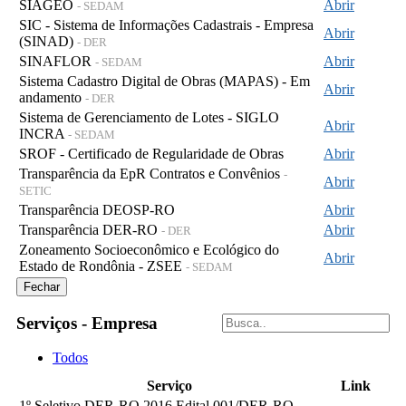
SIAGEO
Abrir
- SEDAM
SIC - Sistema de Informações Cadastrais - Empresa
Abrir
(SINAD)
- DER
SINAFLOR
Abrir
- SEDAM
Sistema Cadastro Digital de Obras (MAPAS) - Em
Abrir
andamento
- DER
Sistema de Gerenciamento de Lotes - SIGLO
Abrir
INCRA
- SEDAM
SROF - Certificado de Regularidade de Obras
Abrir
Transparência da EpR Contratos e Convênios
-
Abrir
SETIC
Transparência DEOSP-RO
Abrir
Transparência DER-RO
Abrir
- DER
Zoneamento Socioeconômico e Ecológico do
Abrir
Estado de Rondônia - ZSEE
- SEDAM
Fechar
Serviços - Empresa
Todos
Serviço
Link
1º Seletivo DER-RO 2016 Edital 001/DER-RO