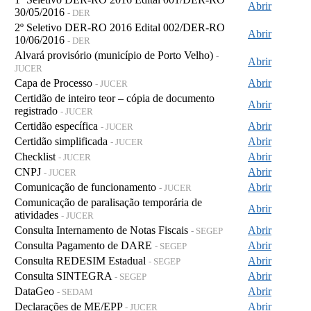
Abrir
30/05/2016
- DER
2º Seletivo DER-RO 2016 Edital 002/DER-RO
Abrir
10/06/2016
- DER
Alvará provisório (município de Porto Velho)
-
Abrir
JUCER
Capa de Processo
Abrir
- JUCER
Certidão de inteiro teor – cópia de documento
Abrir
registrado
- JUCER
Certidão específica
Abrir
- JUCER
Certidão simplificada
Abrir
- JUCER
Checklist
Abrir
- JUCER
CNPJ
Abrir
- JUCER
Comunicação de funcionamento
Abrir
- JUCER
Comunicação de paralisação temporária de
Abrir
atividades
- JUCER
Consulta Internamento de Notas Fiscais
Abrir
- SEGEP
Consulta Pagamento de DARE
Abrir
- SEGEP
Consulta REDESIM Estadual
Abrir
- SEGEP
Consulta SINTEGRA
Abrir
- SEGEP
DataGeo
Abrir
- SEDAM
Declarações de ME/EPP
Abrir
- JUCER