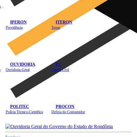
Instituto de Educação em Saúde Pública
IPERON
ITERON
Previdência
Terras
OUVIDORIA
PC
s
Ouvidoria-Geral
Polícia Civil
POLITEC
PROCON
Polícia Técnico-Científica
Defesa do Consumidor