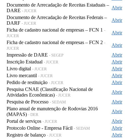
Documento de Arrecadação de Receitas Estaduais –
Abrir
DARE
- JUCER
Documento de Arrecadação de Receitas Federais –
Abrir
DARF
- JUCER
Ficha de cadastro nacional de empresas – FCN 1
-
Abrir
JUCER
Ficha de cadastro nacional de empresas – FCN 2
-
Abrir
JUCER
Impressão de DARE
Abrir
- SEGEP
Inscrição Estadual
Abrir
- JUCER
Livro digital
Abrir
- JUCER
Livro mercantil
Abrir
- JUCER
Pedido de restituição
Abrir
- JUCER
Pesquisa CNAE (Classificação Nacional de
Abrir
Atividades Econômicas)
- JUCER
Pesquisa de Processo
Abrir
- SEDAM
Plano anual de manutenção de Rodovias 2016
Abrir
(MAPAS)
- DER
Portal de serviços
Abrir
- JUCER
Protocolo Online - Empresa Fácil
Abrir
- SEDAM
Registro de balanço
Abrir
- JUCER