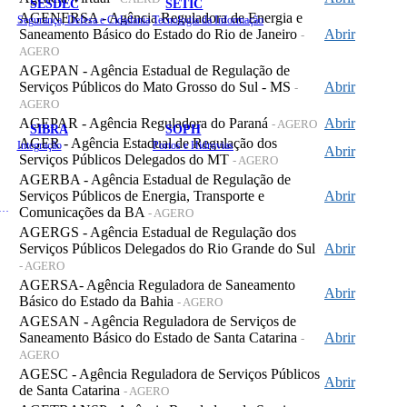
SESDEC
SETIC
AGENERSA - Agência Reguladora de Energia e
Segurança, Defesa e Cidadania
Tecnologia da Informação
Saneamento Básico do Estado do Rio de Janeiro
Abrir
-
AGERO
AGEPAN - Agência Estadual de Regulação de
Serviços Públicos do Mato Grosso do Sul - MS
Abrir
-
AGERO
AGEPAR - Agência Reguladora do Paraná
Abrir
- AGERO
SIBRA
SOPH
AGER - Agência Estadual de Regulação dos
Integração
Portos e Hidrovias
Abrir
Serviços Públicos Delegados do MT
- AGERO
AGERBA - Agência Estadual de Regulação de
Serviços Públicos de Energia, Transporte e
Abrir
 de Gastos Públicos Administrativos
Comunicações da BA
- AGERO
AGERGS - Agência Estadual de Regulação dos
Serviços Públicos Delegados do Rio Grande do Sul
Abrir
- AGERO
AGERSA- Agência Reguladora de Saneamento
Abrir
Básico do Estado da Bahia
- AGERO
AGESAN - Agência Reguladora de Serviços de
Saneamento Básico do Estado de Santa Catarina
Abrir
-
AGERO
AGESC - Agência Reguladora de Serviços Públicos
Abrir
de Santa Catarina
- AGERO