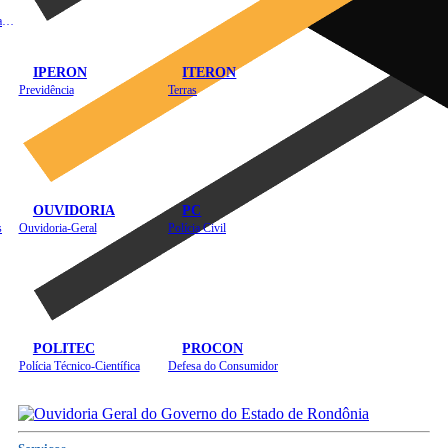
Instituto de Educação em Saúde Pública
IPERON
ITERON
Previdência
Terras
OUVIDORIA
PC
s
Ouvidoria-Geral
Polícia Civil
POLITEC
PROCON
Polícia Técnico-Científica
Defesa do Consumidor