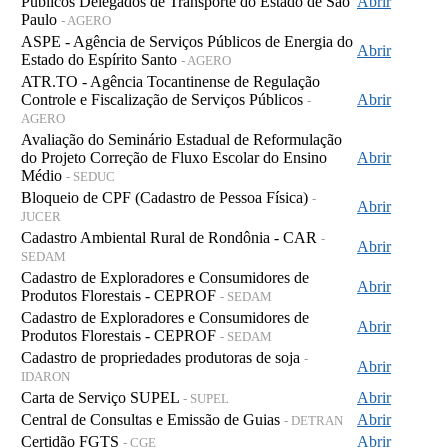
Públicos Delegados de Transporte do Estado de São
Abrir
Paulo
- AGERO
ASPE - Agência de Serviços Públicos de Energia do
Abrir
Estado do Espírito Santo
- AGERO
ATR.TO - Agência Tocantinense de Regulação
Controle e Fiscalização de Serviços Públicos
Abrir
-
AGERO
Avaliação do Seminário Estadual de Reformulação
do Projeto Correção de Fluxo Escolar do Ensino
Abrir
Médio
- SEDUC
Bloqueio de CPF (Cadastro de Pessoa Física)
-
Abrir
JUCER
Cadastro Ambiental Rural de Rondônia - CAR
-
Abrir
SEDAM
Cadastro de Exploradores e Consumidores de
Abrir
Produtos Florestais - CEPROF
- SEDAM
Cadastro de Exploradores e Consumidores de
Abrir
Produtos Florestais - CEPROF
- SEDAM
Cadastro de propriedades produtoras de soja
-
Abrir
IDARON
Carta de Serviço SUPEL
Abrir
- SUPEL
Central de Consultas e Emissão de Guias
Abrir
- DETRAN
Certidão FGTS
Abrir
- CGE