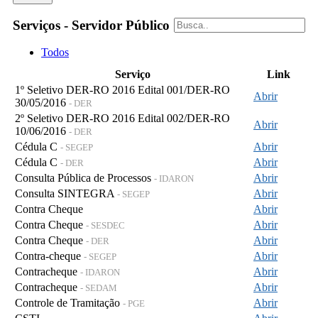
Serviços - Servidor Público
Todos
Serviço
Link
1º Seletivo DER-RO 2016 Edital 001/DER-RO
Abrir
30/05/2016
- DER
2º Seletivo DER-RO 2016 Edital 002/DER-RO
Abrir
10/06/2016
- DER
Cédula C
Abrir
- SEGEP
Cédula C
Abrir
- DER
Consulta Pública de Processos
Abrir
- IDARON
Consulta SINTEGRA
Abrir
- SEGEP
Contra Cheque
Abrir
Contra Cheque
Abrir
- SESDEC
Contra Cheque
Abrir
- DER
Contra-cheque
Abrir
- SEGEP
Contracheque
Abrir
- IDARON
Contracheque
Abrir
- SEDAM
Controle de Tramitação
Abrir
- PGE