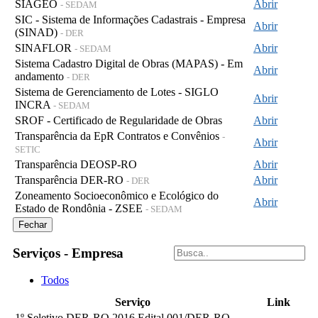
SIAGEO
Abrir
- SEDAM
SIC - Sistema de Informações Cadastrais - Empresa
Abrir
(SINAD)
- DER
SINAFLOR
Abrir
- SEDAM
Sistema Cadastro Digital de Obras (MAPAS) - Em
Abrir
andamento
- DER
Sistema de Gerenciamento de Lotes - SIGLO
Abrir
INCRA
- SEDAM
SROF - Certificado de Regularidade de Obras
Abrir
Transparência da EpR Contratos e Convênios
-
Abrir
SETIC
Transparência DEOSP-RO
Abrir
Transparência DER-RO
Abrir
- DER
Zoneamento Socioeconômico e Ecológico do
Abrir
Estado de Rondônia - ZSEE
- SEDAM
Fechar
Serviços - Empresa
Todos
Serviço
Link
1º Seletivo DER-RO 2016 Edital 001/DER-RO