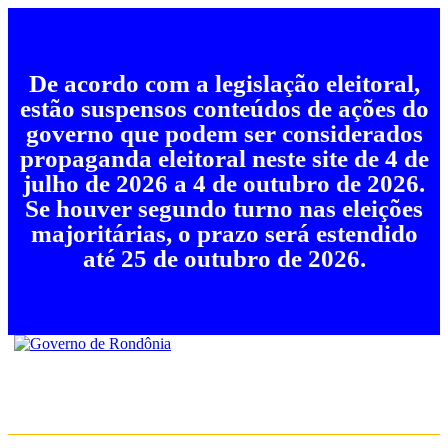
De acordo com a legislação eleitoral,
estão suspensos conteúdos de ações do
governo que podem ser considerados
propaganda eleitoral neste site de 4 de
julho de 2026 a 4 de outubro de 2026.
Se houver segundo turno nas eleições
majoritárias, o prazo será estendido
até 25 de outubro de 2026.