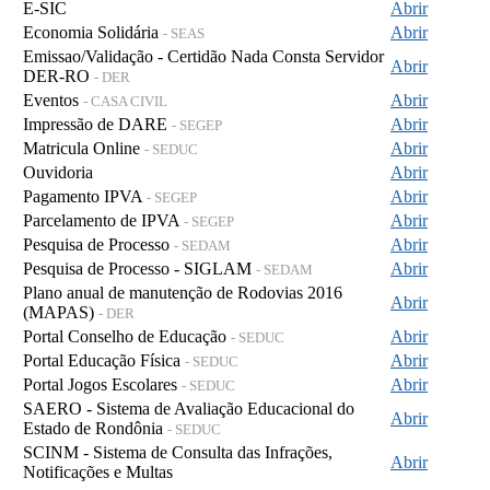
E-SIC
Abrir
Economia Solidária
Abrir
- SEAS
Emissao/Validação - Certidão Nada Consta Servidor
Abrir
DER-RO
- DER
Eventos
Abrir
- CASA CIVIL
Impressão de DARE
Abrir
- SEGEP
Matricula Online
Abrir
- SEDUC
Ouvidoria
Abrir
Pagamento IPVA
Abrir
- SEGEP
Parcelamento de IPVA
Abrir
- SEGEP
Pesquisa de Processo
Abrir
- SEDAM
Pesquisa de Processo - SIGLAM
Abrir
- SEDAM
Plano anual de manutenção de Rodovias 2016
Abrir
(MAPAS)
- DER
Portal Conselho de Educação
Abrir
- SEDUC
Portal Educação Física
Abrir
- SEDUC
Portal Jogos Escolares
Abrir
- SEDUC
SAERO - Sistema de Avaliação Educacional do
Abrir
Estado de Rondônia
- SEDUC
SCINM - Sistema de Consulta das Infrações,
Abrir
Notificações e Multas