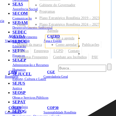
SEAS
Gabinete do Governador
Assistência Social
Programas
SECOM
Plano Estratégico Rondônia 2019 – 2023
Comunicação
cia
SEDAM
Portal
Plano Estratégico Rondônia 2024 – 2027
Desenvolvimento Ambiental
Agenda
SEDEC
AGEVISA
CAERD
Desenvolvimento
Ver a agenda
Mapa do Site
Vigilância em Saúde
SEDUC
Água e Esgoto
Manual da marca
Como agendar?
Publicações
Educação
SEFIN
Notícias
Empregos
LGPD
Contato
Sites
Finanças
Perguntas Frequentes
Combate aos Incêndios
PAV
SEGEP
Administração e Recursos
Humanos
CBM
CGE
SEJUCEL
Bombeiros
Controladoria Geral
Esporte, Cultura e Lazer
SEJUS
Justiça
SEOSP
Obras e Serviços Públicos
SEPAT
Patrimônio
COGES
COP30
SEPOG
Contabilidade
Sustentabilidade Rondônia