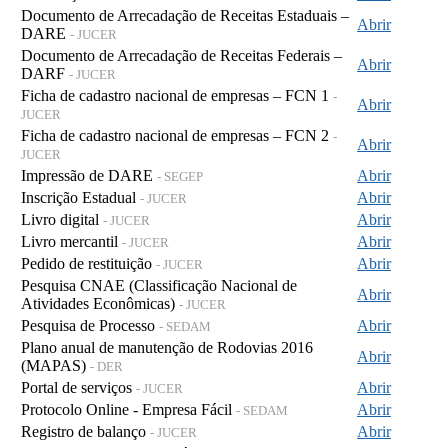
Documento de Arrecadação de Receitas Estaduais –
Abrir
DARE
- JUCER
Documento de Arrecadação de Receitas Federais –
Abrir
DARF
- JUCER
Ficha de cadastro nacional de empresas – FCN 1
-
Abrir
JUCER
Ficha de cadastro nacional de empresas – FCN 2
-
Abrir
JUCER
Impressão de DARE
Abrir
- SEGEP
Inscrição Estadual
Abrir
- JUCER
Livro digital
Abrir
- JUCER
Livro mercantil
Abrir
- JUCER
Pedido de restituição
Abrir
- JUCER
Pesquisa CNAE (Classificação Nacional de
Abrir
Atividades Econômicas)
- JUCER
Pesquisa de Processo
Abrir
- SEDAM
Plano anual de manutenção de Rodovias 2016
Abrir
(MAPAS)
- DER
Portal de serviços
Abrir
- JUCER
Protocolo Online - Empresa Fácil
Abrir
- SEDAM
Registro de balanço
Abrir
- JUCER