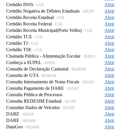
Certidão INSS
Abrir
- CGE
Certidão Negativa de Débitos Estaduais
Abrir
- SEGEP
Certidão Receita Estadual
Abrir
- CGE
Certidão Receita Federal
Abrir
- CGE
Certidão Receita Municipal(Porto Velho)
Abrir
- CGE
Certidão TCE
Abrir
- CGE
Certidão TJ
Abrir
- CGE
Certidão TSE
Abrir
- CGE
Chamada Pública - Alimentação Escolar
Abrir
- SEDUC
Conheça a SUPEL
Abrir
- SUPEL
Consulta de Declaração Cadastral
Abrir
- IDARON
Consulta de GTA
Abrir
- IDARON
Consulta Internamento de Notas Fiscais
Abrir
- SEGEP
Consulta Pagamento de DARE
Abrir
- SEGEP
Consulta Pública de Processos
Abrir
Consulta REDESIM Estadual
Abrir
- SEGEP
Consultar Dados de Veículos
Abrir
- SEGEP
DARE
Abrir
- SEGEP
DARE
Abrir
- SEDAM
DataGeo
Abrir
- SEDAM