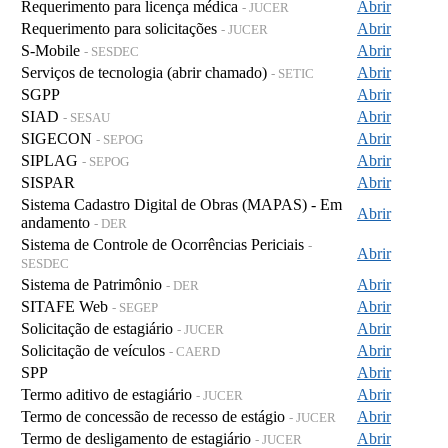
Requerimento para licença médica
Abrir
- JUCER
Requerimento para solicitações
Abrir
- JUCER
S-Mobile
Abrir
- SESDEC
Serviços de tecnologia (abrir chamado)
Abrir
- SETIC
SGPP
Abrir
SIAD
Abrir
- SESAU
SIGECON
Abrir
- SEPOG
SIPLAG
Abrir
- SEPOG
SISPAR
Abrir
Sistema Cadastro Digital de Obras (MAPAS) - Em
Abrir
andamento
- DER
Sistema de Controle de Ocorrências Periciais
-
Abrir
SESDEC
Sistema de Patrimônio
Abrir
- DER
SITAFE Web
Abrir
- SEGEP
Solicitação de estagiário
Abrir
- JUCER
Solicitação de veículos
Abrir
- CAERD
SPP
Abrir
Termo aditivo de estagiário
Abrir
- JUCER
Termo de concessão de recesso de estágio
Abrir
- JUCER
Termo de desligamento de estagiário
Abrir
- JUCER