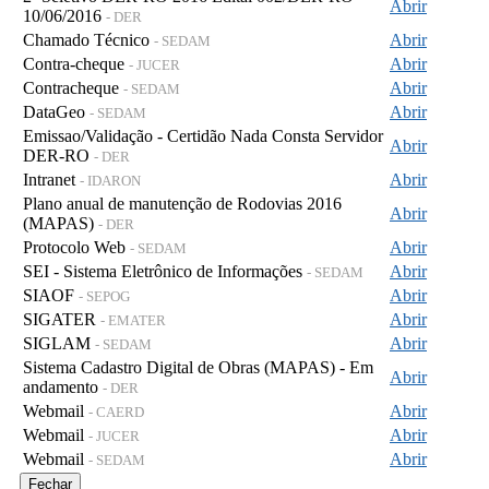
Abrir
10/06/2016
- DER
Chamado Técnico
Abrir
- SEDAM
Contra-cheque
Abrir
- JUCER
Contracheque
Abrir
- SEDAM
DataGeo
Abrir
- SEDAM
Emissao/Validação - Certidão Nada Consta Servidor
Abrir
DER-RO
- DER
Intranet
Abrir
- IDARON
Plano anual de manutenção de Rodovias 2016
Abrir
(MAPAS)
- DER
Protocolo Web
Abrir
- SEDAM
SEI - Sistema Eletrônico de Informações
Abrir
- SEDAM
SIAOF
Abrir
- SEPOG
SIGATER
Abrir
- EMATER
SIGLAM
Abrir
- SEDAM
Sistema Cadastro Digital de Obras (MAPAS) - Em
Abrir
andamento
- DER
Webmail
Abrir
- CAERD
Webmail
Abrir
- JUCER
Webmail
Abrir
- SEDAM
Fechar