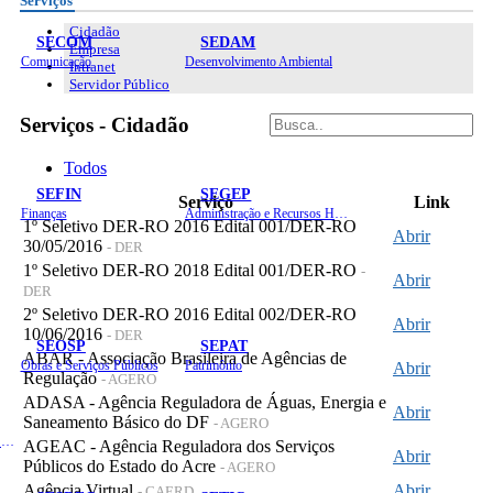
Serviços
Cidadão
SECOM
SEDAM
Empresa
Comunicação
Desenvolvimento Ambiental
Intranet
Servidor Público
Serviços - Cidadão
Todos
SEFIN
SEGEP
Serviço
Link
Finanças
Administração e Recursos Humanos
1º Seletivo DER-RO 2016 Edital 001/DER-RO
Abrir
30/05/2016
- DER
1º Seletivo DER-RO 2018 Edital 001/DER-RO
-
Abrir
DER
2º Seletivo DER-RO 2016 Edital 002/DER-RO
Abrir
10/06/2016
- DER
SEOSP
SEPAT
ABAR - Associação Brasileira de Agências de
Obras e Serviços Públicos
Patrimônio
Abrir
Regulação
- AGERO
ADASA - Agência Reguladora de Águas, Energia e
Abrir
Saneamento Básico do DF
- AGERO
Planejamento, Orçamento e Gestão
AGEAC - Agência Reguladora dos Serviços
Abrir
Públicos do Estado do Acre
- AGERO
Agência Virtual
Abrir
- CAERD