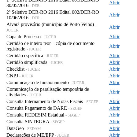
Abrir
30/05/2016
- DER
2º Seletivo DER-RO 2016 Edital 002/DER-RO
Abrir
10/06/2016
- DER
Alvará provisório (município de Porto Velho)
-
Abrir
JUCER
Capa de Processo
Abrir
- JUCER
Certidão de inteiro teor – cópia de documento
Abrir
registrado
- JUCER
Certidão específica
Abrir
- JUCER
Certidão simplificada
Abrir
- JUCER
Checklist
Abrir
- JUCER
CNPJ
Abrir
- JUCER
Comunicação de funcionamento
Abrir
- JUCER
Comunicação de paralisação temporária de
Abrir
atividades
- JUCER
Consulta Internamento de Notas Fiscais
Abrir
- SEGEP
Consulta Pagamento de DARE
Abrir
- SEGEP
Consulta REDESIM Estadual
Abrir
- SEGEP
Consulta SINTEGRA
Abrir
- SEGEP
DataGeo
Abrir
- SEDAM
Declarações de ME/EPP
Abrir
- JUCER