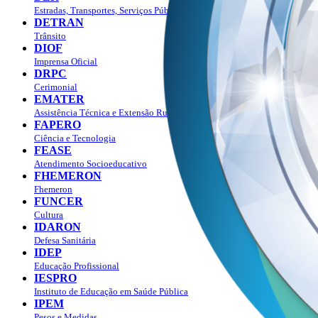
Estradas, Transportes, Serviços Públicos
DETRAN
Trânsito
DIOF
Imprensa Oficial
DRPC
Cerimonial
EMATER
Assistência Técnica e Extensão Rural
FAPERO
Ciência e Tecnologia
FEASE
Atendimento Socioeducativo
FHEMERON
Fhemeron
FUNCER
Cultura
IDARON
Defesa Sanitária
IDEP
Educação Profissional
IESPRO
Instituto de Educação em Saúde Pública
IPEM
Pesos e Medidas