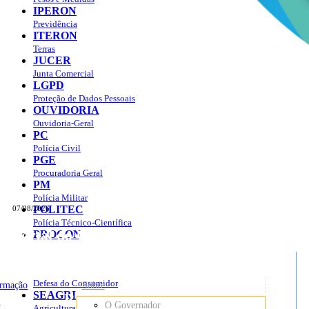
IPERON
Previdência
ITERON
Terras
JUCER
Junta Comercial
LGPD
Proteção de Dados Pessoais
OUVIDORIA
Ouvidoria-Geral
PC
Polícia Civil
PGE
Procuradoria Geral
PM
Polícia Militar
POLITEC
07/08/2026
Polícia Técnico-Científica
Portal do Governo do
Estado de Rondônia
PROCON
sso à Informação
Governo
de
Defesa do Consumidor
ormação
Sobre
SEAGRI
Rondônia
o
O Governador
Agricultura