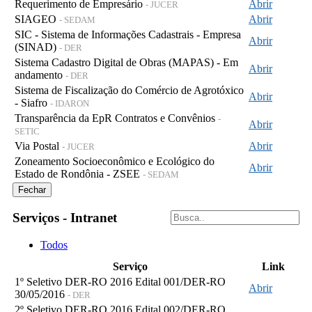
Requerimento de Empresário
Abrir
- JUCER
SIAGEO
Abrir
- SEDAM
SIC - Sistema de Informações Cadastrais - Empresa
Abrir
(SINAD)
- DER
Sistema Cadastro Digital de Obras (MAPAS) - Em
Abrir
andamento
- DER
Sistema de Fiscalização do Comércio de Agrotóxico
Abrir
- Siafro
- IDARON
Transparência da EpR Contratos e Convênios
-
Abrir
SETIC
Via Postal
Abrir
- JUCER
Zoneamento Socioeconômico e Ecológico do
Abrir
Estado de Rondônia - ZSEE
- SEDAM
Fechar
Serviços - Intranet
Todos
Serviço
Link
1º Seletivo DER-RO 2016 Edital 001/DER-RO
Abrir
30/05/2016
- DER
2º Seletivo DER-RO 2016 Edital 002/DER-RO