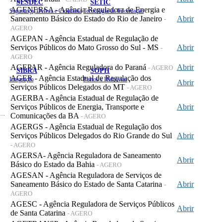
SESDEC
SETIC
AGENERSA - Agência Reguladora de Energia e
Segurança, Defesa e Cidadania
Tecnologia da Informação
Saneamento Básico do Estado do Rio de Janeiro
Abrir
-
AGERO
AGEPAN - Agência Estadual de Regulação de
Serviços Públicos do Mato Grosso do Sul - MS
Abrir
-
AGERO
AGEPAR - Agência Reguladora do Paraná
Abrir
- AGERO
SIBRA
SOPH
AGER - Agência Estadual de Regulação dos
Integração
Portos e Hidrovias
Abrir
Serviços Públicos Delegados do MT
- AGERO
AGERBA - Agência Estadual de Regulação de
Serviços Públicos de Energia, Transporte e
Abrir
 de Gastos Públicos Administrativos
Comunicações da BA
- AGERO
AGERGS - Agência Estadual de Regulação dos
Serviços Públicos Delegados do Rio Grande do Sul
Abrir
- AGERO
AGERSA- Agência Reguladora de Saneamento
Abrir
Básico do Estado da Bahia
- AGERO
AGESAN - Agência Reguladora de Serviços de
Saneamento Básico do Estado de Santa Catarina
Abrir
-
AGERO
AGESC - Agência Reguladora de Serviços Públicos
Abrir
de Santa Catarina
- AGERO