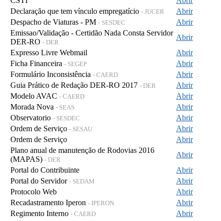
CSTI
Abrir
Declaração que tem vínculo empregatício
Abrir
- JUCER
Despacho de Viaturas - PM
Abrir
- SESDEC
Emissao/Validação - Certidão Nada Consta Servidor
Abrir
DER-RO
- DER
Expresso Livre Webmail
Abrir
Ficha Financeira
Abrir
- SEGEP
Formulário Inconsistência
Abrir
- CAERD
Guia Prático de Redação DER-RO 2017
Abrir
- DER
Modelo AVAC
Abrir
- CAERD
Morada Nova
Abrir
- SEAS
Observatorio
Abrir
- SESDEC
Ordem de Serviço
Abrir
- SESAU
Ordem de Serviço
Abrir
Plano anual de manutenção de Rodovias 2016
Abrir
(MAPAS)
- DER
Portal do Contribuinte
Abrir
Portal do Servidor
Abrir
- SEDAM
Protocolo Web
Abrir
Recadastramento Iperon
Abrir
- IPERON
Regimento Interno
Abrir
- CAERD