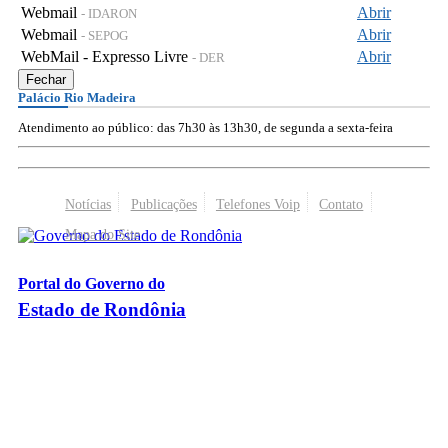
Webmail
Abrir
- IDARON
Webmail
Abrir
- SEPOG
WebMail - Expresso Livre
Abrir
- DER
Fechar
Palácio Rio Madeira
Atendimento ao público: das 7h30 às 13h30, de segunda a sexta-feira
Notícias
Publicações
Telefones Voip
Contato
Mapa do Site
Portal do Governo do
Estado de Rondônia
Palácio Rio Madeira
- Av. Farquar, 2986 - Bairro Pedrinhas
CEP 76.801-470 - Porto Velho, RO
© 2026
Governo do Estado de Rondônia
Todos os Direitos Reservados