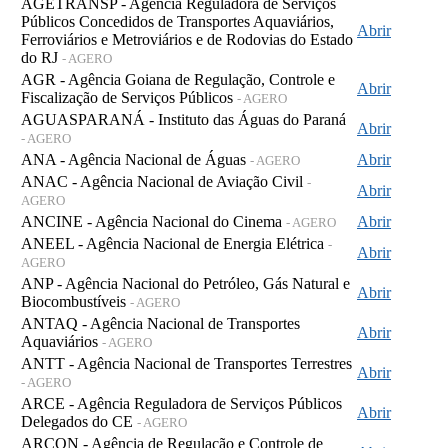
AGETRANSP - Agência Reguladora de Serviços
Públicos Concedidos de Transportes Aquaviários,
Abrir
Ferroviários e Metroviários e de Rodovias do Estado
do RJ
- AGERO
AGR - Agência Goiana de Regulação, Controle e
Abrir
Fiscalização de Serviços Públicos
- AGERO
AGUASPARANÁ - Instituto das Águas do Paraná
Abrir
- AGERO
ANA - Agência Nacional de Águas
Abrir
- AGERO
ANAC - Agência Nacional de Aviação Civil
-
Abrir
AGERO
ANCINE - Agência Nacional do Cinema
Abrir
- AGERO
ANEEL - Agência Nacional de Energia Elétrica
-
Abrir
AGERO
ANP - Agência Nacional do Petróleo, Gás Natural e
Abrir
Biocombustíveis
- AGERO
ANTAQ - Agência Nacional de Transportes
Abrir
Aquaviários
- AGERO
ANTT - Agência Nacional de Transportes Terrestres
Abrir
- AGERO
ARCE - Agência Reguladora de Serviços Públicos
Abrir
Delegados do CE
- AGERO
ARCON - Agência de Regulação e Controle de