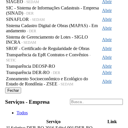
SIAGEO
Abrir
- SEDAM
SIC - Sistema de Informações Cadastrais - Empresa
Abrir
(SINAD)
- DER
SINAFLOR
Abrir
- SEDAM
Sistema Cadastro Digital de Obras (MAPAS) - Em
Abrir
andamento
- DER
Sistema de Gerenciamento de Lotes - SIGLO
Abrir
INCRA
- SEDAM
SROF - Certificado de Regularidade de Obras
Abrir
Transparência da EpR Contratos e Convênios
-
Abrir
SETIC
Transparência DEOSP-RO
Abrir
Transparência DER-RO
Abrir
- DER
Zoneamento Socioeconômico e Ecológico do
Abrir
Estado de Rondônia - ZSEE
- SEDAM
Fechar
Serviços - Empresa
Todos
Serviço
Link
1º Seletivo DER-RO 2016 Edital 001/DER-RO