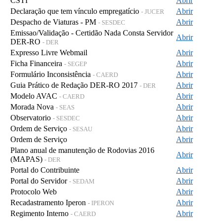
CSTI
Abrir
Declaração que tem vínculo empregatício
Abrir
- JUCER
Despacho de Viaturas - PM
Abrir
- SESDEC
Emissao/Validação - Certidão Nada Consta Servidor
Abrir
DER-RO
- DER
Expresso Livre Webmail
Abrir
Ficha Financeira
Abrir
- SEGEP
Formulário Inconsistência
Abrir
- CAERD
Guia Prático de Redação DER-RO 2017
Abrir
- DER
Modelo AVAC
Abrir
- CAERD
Morada Nova
Abrir
- SEAS
Observatorio
Abrir
- SESDEC
Ordem de Serviço
Abrir
- SESAU
Ordem de Serviço
Abrir
Plano anual de manutenção de Rodovias 2016
Abrir
(MAPAS)
- DER
Portal do Contribuinte
Abrir
Portal do Servidor
Abrir
- SEDAM
Protocolo Web
Abrir
Recadastramento Iperon
Abrir
- IPERON
Regimento Interno
Abrir
- CAERD