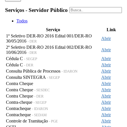
Serviços - Servidor Público
Todos
Serviço
Link
1º Seletivo DER-RO 2016 Edital 001/DER-RO
Abrir
30/05/2016
- DER
2º Seletivo DER-RO 2016 Edital 002/DER-RO
Abrir
10/06/2016
- DER
Cédula C
Abrir
- SEGEP
Cédula C
Abrir
- DER
Consulta Pública de Processos
Abrir
- IDARON
Consulta SINTEGRA
Abrir
- SEGEP
Contra Cheque
Abrir
Contra Cheque
Abrir
- SESDEC
Contra Cheque
Abrir
- DER
Contra-cheque
Abrir
- SEGEP
Contracheque
Abrir
- IDARON
Contracheque
Abrir
- SEDAM
Controle de Tramitação
Abrir
- PGE