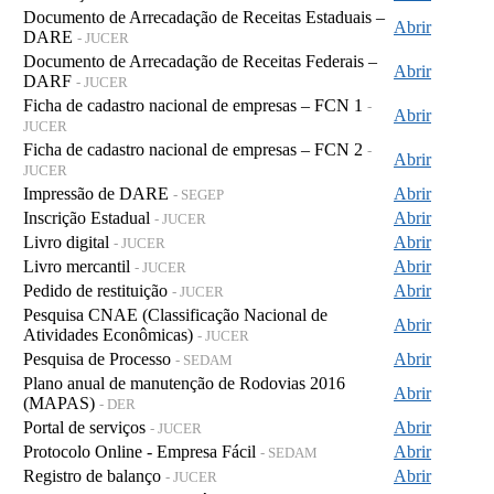
Documento de Arrecadação de Receitas Estaduais –
Abrir
DARE
- JUCER
Documento de Arrecadação de Receitas Federais –
Abrir
DARF
- JUCER
Ficha de cadastro nacional de empresas – FCN 1
-
Abrir
JUCER
Ficha de cadastro nacional de empresas – FCN 2
-
Abrir
JUCER
Impressão de DARE
Abrir
- SEGEP
Inscrição Estadual
Abrir
- JUCER
Livro digital
Abrir
- JUCER
Livro mercantil
Abrir
- JUCER
Pedido de restituição
Abrir
- JUCER
Pesquisa CNAE (Classificação Nacional de
Abrir
Atividades Econômicas)
- JUCER
Pesquisa de Processo
Abrir
- SEDAM
Plano anual de manutenção de Rodovias 2016
Abrir
(MAPAS)
- DER
Portal de serviços
Abrir
- JUCER
Protocolo Online - Empresa Fácil
Abrir
- SEDAM
Registro de balanço
Abrir
- JUCER