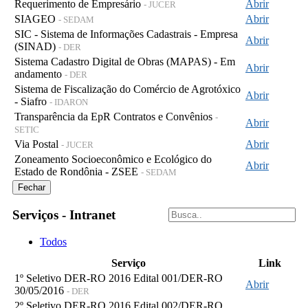
Requerimento de Empresário
Abrir
- JUCER
SIAGEO
Abrir
- SEDAM
SIC - Sistema de Informações Cadastrais - Empresa
Abrir
(SINAD)
- DER
Sistema Cadastro Digital de Obras (MAPAS) - Em
Abrir
andamento
- DER
Sistema de Fiscalização do Comércio de Agrotóxico
Abrir
- Siafro
- IDARON
Transparência da EpR Contratos e Convênios
-
Abrir
SETIC
Via Postal
Abrir
- JUCER
Zoneamento Socioeconômico e Ecológico do
Abrir
Estado de Rondônia - ZSEE
- SEDAM
Fechar
Serviços - Intranet
Todos
Serviço
Link
1º Seletivo DER-RO 2016 Edital 001/DER-RO
Abrir
30/05/2016
- DER
2º Seletivo DER-RO 2016 Edital 002/DER-RO