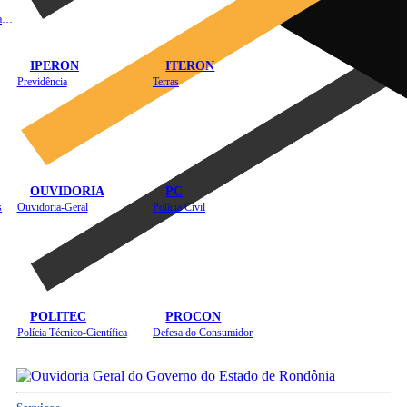
Instituto de Educação em Saúde Pública
IPERON
ITERON
Previdência
Terras
OUVIDORIA
PC
s
Ouvidoria-Geral
Polícia Civil
POLITEC
PROCON
Polícia Técnico-Científica
Defesa do Consumidor