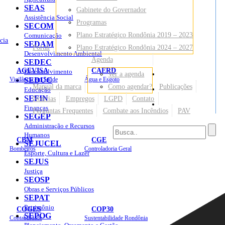
SEAS
Gabinete do Governador
Assistência Social
Programas
SECOM
Plano Estratégico Rondônia 2019 – 2023
Comunicação
cia
SEDAM
Portal
Plano Estratégico Rondônia 2024 – 2027
Desenvolvimento Ambiental
Agenda
SEDEC
AGEVISA
CAERD
Desenvolvimento
Ver a agenda
Mapa do Site
Vigilância em Saúde
SEDUC
Água e Esgoto
Manual da marca
Como agendar?
Publicações
Educação
SEFIN
Notícias
Empregos
LGPD
Contato
Sites
Finanças
Perguntas Frequentes
Combate aos Incêndios
PAV
SEGEP
Administração e Recursos
Humanos
CBM
CGE
SEJUCEL
Bombeiros
Controladoria Geral
Esporte, Cultura e Lazer
SEJUS
Justiça
SEOSP
Obras e Serviços Públicos
SEPAT
Patrimônio
COGES
COP30
SEPOG
Contabilidade
Sustentabilidade Rondônia