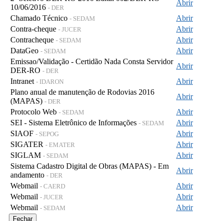
Abrir
10/06/2016
- DER
Chamado Técnico
Abrir
- SEDAM
Contra-cheque
Abrir
- JUCER
Contracheque
Abrir
- SEDAM
DataGeo
Abrir
- SEDAM
Emissao/Validação - Certidão Nada Consta Servidor
Abrir
DER-RO
- DER
Intranet
Abrir
- IDARON
Plano anual de manutenção de Rodovias 2016
Abrir
(MAPAS)
- DER
Protocolo Web
Abrir
- SEDAM
SEI - Sistema Eletrônico de Informações
Abrir
- SEDAM
SIAOF
Abrir
- SEPOG
SIGATER
Abrir
- EMATER
SIGLAM
Abrir
- SEDAM
Sistema Cadastro Digital de Obras (MAPAS) - Em
Abrir
andamento
- DER
Webmail
Abrir
- CAERD
Webmail
Abrir
- JUCER
Webmail
Abrir
- SEDAM
Fechar