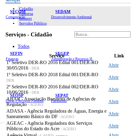
Serviços
Cidadão
SECOM
SEDAM
Empresa
Comunicação
Desenvolvimento Ambiental
Intranet
Servidor Público
Serviços - Cidadão
Todos
SEFIN
SEGEP
Serviço
Link
Finanças
Administração e Recursos Humanos
1º Seletivo DER-RO 2016 Edital 001/DER-RO
Abrir
30/05/2016
- DER
1º Seletivo DER-RO 2018 Edital 001/DER-RO
-
Abrir
DER
2º Seletivo DER-RO 2016 Edital 002/DER-RO
Abrir
10/06/2016
- DER
SEOSP
SEPAT
ABAR - Associação Brasileira de Agências de
Obras e Serviços Públicos
Patrimônio
Abrir
Regulação
- AGERO
ADASA - Agência Reguladora de Águas, Energia e
Abrir
Saneamento Básico do DF
- AGERO
Planejamento, Orçamento e Gestão
AGEAC - Agência Reguladora dos Serviços
Abrir
Públicos do Estado do Acre
- AGERO
Agência Virtual
Abrir
- CAERD