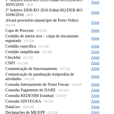
Abrir
30/05/2016
- DER
2º Seletivo DER-RO 2016 Edital 002/DER-RO
Abrir
10/06/2016
- DER
Alvará provisório (município de Porto Velho)
-
Abrir
JUCER
Capa de Processo
Abrir
- JUCER
Certidão de inteiro teor – cópia de documento
Abrir
registrado
- JUCER
Certidão específica
Abrir
- JUCER
Certidão simplificada
Abrir
- JUCER
Checklist
Abrir
- JUCER
CNPJ
Abrir
- JUCER
Comunicação de funcionamento
Abrir
- JUCER
Comunicação de paralisação temporária de
Abrir
atividades
- JUCER
Consulta Internamento de Notas Fiscais
Abrir
- SEGEP
Consulta Pagamento de DARE
Abrir
- SEGEP
Consulta REDESIM Estadual
Abrir
- SEGEP
Consulta SINTEGRA
Abrir
- SEGEP
DataGeo
Abrir
- SEDAM
Declarações de ME/EPP
Abrir
- JUCER