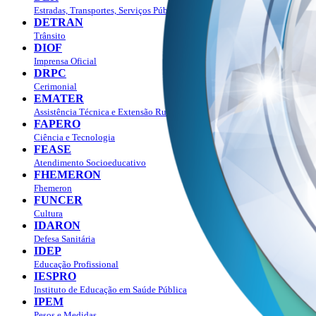
Estradas, Transportes, Serviços Públicos
DETRAN
Trânsito
DIOF
Imprensa Oficial
DRPC
Cerimonial
EMATER
Assistência Técnica e Extensão Rural
FAPERO
Ciência e Tecnologia
FEASE
Atendimento Socioeducativo
FHEMERON
Fhemeron
FUNCER
Cultura
IDARON
Defesa Sanitária
IDEP
Educação Profissional
IESPRO
Instituto de Educação em Saúde Pública
IPEM
Pesos e Medidas