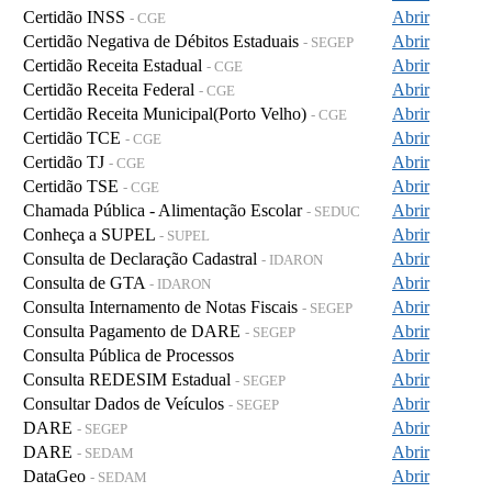
Certidão INSS
Abrir
- CGE
Certidão Negativa de Débitos Estaduais
Abrir
- SEGEP
Certidão Receita Estadual
Abrir
- CGE
Certidão Receita Federal
Abrir
- CGE
Certidão Receita Municipal(Porto Velho)
Abrir
- CGE
Certidão TCE
Abrir
- CGE
Certidão TJ
Abrir
- CGE
Certidão TSE
Abrir
- CGE
Chamada Pública - Alimentação Escolar
Abrir
- SEDUC
Conheça a SUPEL
Abrir
- SUPEL
Consulta de Declaração Cadastral
Abrir
- IDARON
Consulta de GTA
Abrir
- IDARON
Consulta Internamento de Notas Fiscais
Abrir
- SEGEP
Consulta Pagamento de DARE
Abrir
- SEGEP
Consulta Pública de Processos
Abrir
Consulta REDESIM Estadual
Abrir
- SEGEP
Consultar Dados de Veículos
Abrir
- SEGEP
DARE
Abrir
- SEGEP
DARE
Abrir
- SEDAM
DataGeo
Abrir
- SEDAM