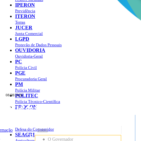
IPERON
Previdência
ITERON
Terras
JUCER
Junta Comercial
LGPD
Proteção de Dados Pessoais
OUVIDORIA
Ouvidoria-Geral
PC
Polícia Civil
PGE
Procuradoria Geral
PM
Polícia Militar
POLITEC
08/08/2026
Polícia Técnico-Científica
Portal do Governo do
Estado de Rondônia
PROCON
sso à Informação
Governo
de
Defesa do Consumidor
ormação
Sobre
SEAGRI
Rondônia
o
O Governador
Agricultura