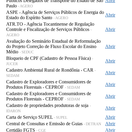
Públicos Delegados de Transporte do Estado de São
Abrir
Paulo
- AGERO
ASPE - Agência de Serviços Públicos de Energia do
Abrir
Estado do Espírito Santo
- AGERO
ATR.TO - Agência Tocantinense de Regulação
Controle e Fiscalização de Serviços Públicos
Abrir
-
AGERO
Avaliação do Seminário Estadual de Reformulação
do Projeto Correção de Fluxo Escolar do Ensino
Abrir
Médio
- SEDUC
Bloqueio de CPF (Cadastro de Pessoa Física)
-
Abrir
JUCER
Cadastro Ambiental Rural de Rondônia - CAR
-
Abrir
SEDAM
Cadastro de Exploradores e Consumidores de
Abrir
Produtos Florestais - CEPROF
- SEDAM
Cadastro de Exploradores e Consumidores de
Abrir
Produtos Florestais - CEPROF
- SEDAM
Cadastro de propriedades produtoras de soja
-
Abrir
IDARON
Carta de Serviço SUPEL
Abrir
- SUPEL
Central de Consultas e Emissão de Guias
Abrir
- DETRAN
Certidão FGTS
Abrir
- CGE