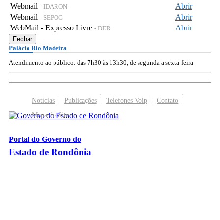
Webmail
Abrir
- IDARON
Webmail
Abrir
- SEPOG
WebMail - Expresso Livre
Abrir
- DER
Fechar
Palácio Rio Madeira
Atendimento ao público: das 7h30 às 13h30, de segunda a sexta-feira
Notícias
Publicações
Telefones Voip
Contato
Mapa do Site
Portal do Governo do
Estado de Rondônia
Palácio Rio Madeira
- Av. Farquar, 2986 - Bairro Pedrinhas
CEP 76.801-470 - Porto Velho, RO
© 2026
Governo do Estado de Rondônia
Todos os Direitos Reservados