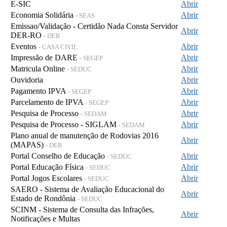
E-SIC
Abrir
Economia Solidária
Abrir
- SEAS
Emissao/Validação - Certidão Nada Consta Servidor
Abrir
DER-RO
- DER
Eventos
Abrir
- CASA CIVIL
Impressão de DARE
Abrir
- SEGEP
Matricula Online
Abrir
- SEDUC
Ouvidoria
Abrir
Pagamento IPVA
Abrir
- SEGEP
Parcelamento de IPVA
Abrir
- SEGEP
Pesquisa de Processo
Abrir
- SEDAM
Pesquisa de Processo - SIGLAM
Abrir
- SEDAM
Plano anual de manutenção de Rodovias 2016
Abrir
(MAPAS)
- DER
Portal Conselho de Educação
Abrir
- SEDUC
Portal Educação Física
Abrir
- SEDUC
Portal Jogos Escolares
Abrir
- SEDUC
SAERO - Sistema de Avaliação Educacional do
Abrir
Estado de Rondônia
- SEDUC
SCINM - Sistema de Consulta das Infrações,
Abrir
Notificações e Multas