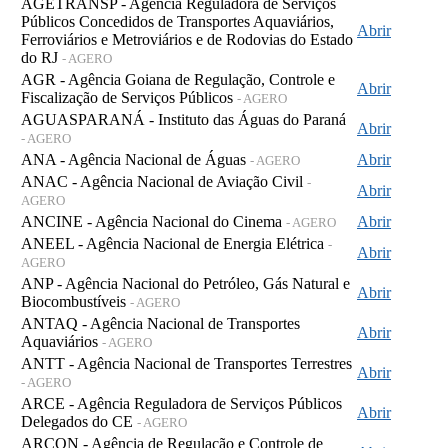
AGETRANSP - Agência Reguladora de Serviços
Públicos Concedidos de Transportes Aquaviários,
Abrir
Ferroviários e Metroviários e de Rodovias do Estado
do RJ
- AGERO
AGR - Agência Goiana de Regulação, Controle e
Abrir
Fiscalização de Serviços Públicos
- AGERO
AGUASPARANÁ - Instituto das Águas do Paraná
Abrir
- AGERO
ANA - Agência Nacional de Águas
Abrir
- AGERO
ANAC - Agência Nacional de Aviação Civil
-
Abrir
AGERO
ANCINE - Agência Nacional do Cinema
Abrir
- AGERO
ANEEL - Agência Nacional de Energia Elétrica
-
Abrir
AGERO
ANP - Agência Nacional do Petróleo, Gás Natural e
Abrir
Biocombustíveis
- AGERO
ANTAQ - Agência Nacional de Transportes
Abrir
Aquaviários
- AGERO
ANTT - Agência Nacional de Transportes Terrestres
Abrir
- AGERO
ARCE - Agência Reguladora de Serviços Públicos
Abrir
Delegados do CE
- AGERO
ARCON - Agência de Regulação e Controle de