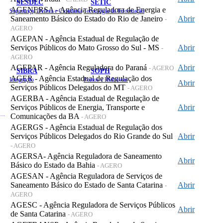
SESDEC
SETIC
AGENERSA - Agência Reguladora de Energia e
Segurança, Defesa e Cidadania
Tecnologia da Informação
Saneamento Básico do Estado do Rio de Janeiro
Abrir
-
AGERO
AGEPAN - Agência Estadual de Regulação de
Serviços Públicos do Mato Grosso do Sul - MS
Abrir
-
AGERO
AGEPAR - Agência Reguladora do Paraná
Abrir
- AGERO
SIBRA
SOPH
AGER - Agência Estadual de Regulação dos
Integração
Portos e Hidrovias
Abrir
Serviços Públicos Delegados do MT
- AGERO
AGERBA - Agência Estadual de Regulação de
Serviços Públicos de Energia, Transporte e
Abrir
 de Gastos Públicos Administrativos
Comunicações da BA
- AGERO
AGERGS - Agência Estadual de Regulação dos
Serviços Públicos Delegados do Rio Grande do Sul
Abrir
- AGERO
AGERSA- Agência Reguladora de Saneamento
Abrir
Básico do Estado da Bahia
- AGERO
AGESAN - Agência Reguladora de Serviços de
Saneamento Básico do Estado de Santa Catarina
Abrir
-
AGERO
AGESC - Agência Reguladora de Serviços Públicos
Abrir
de Santa Catarina
- AGERO