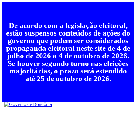
De acordo com a legislação eleitoral,
estão suspensos conteúdos de ações do
governo que podem ser considerados
propaganda eleitoral neste site de 4 de
julho de 2026 a 4 de outubro de 2026.
Se houver segundo turno nas eleições
majoritárias, o prazo será estendido
até 25 de outubro de 2026.