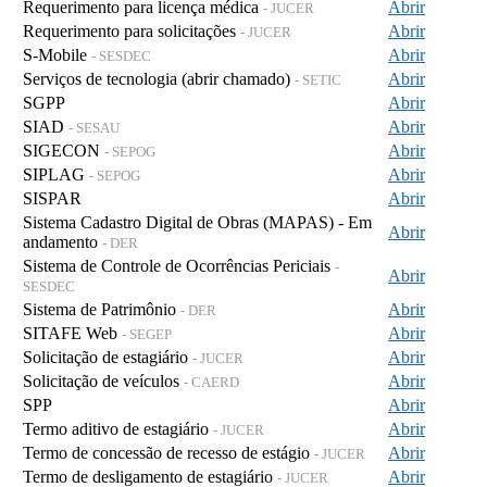
Requerimento para licença médica
Abrir
- JUCER
Requerimento para solicitações
Abrir
- JUCER
S-Mobile
Abrir
- SESDEC
Serviços de tecnologia (abrir chamado)
Abrir
- SETIC
SGPP
Abrir
SIAD
Abrir
- SESAU
SIGECON
Abrir
- SEPOG
SIPLAG
Abrir
- SEPOG
SISPAR
Abrir
Sistema Cadastro Digital de Obras (MAPAS) - Em
Abrir
andamento
- DER
Sistema de Controle de Ocorrências Periciais
-
Abrir
SESDEC
Sistema de Patrimônio
Abrir
- DER
SITAFE Web
Abrir
- SEGEP
Solicitação de estagiário
Abrir
- JUCER
Solicitação de veículos
Abrir
- CAERD
SPP
Abrir
Termo aditivo de estagiário
Abrir
- JUCER
Termo de concessão de recesso de estágio
Abrir
- JUCER
Termo de desligamento de estagiário
Abrir
- JUCER