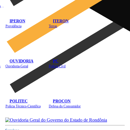
Instituto de Educação em Saúde Pública
IPERON
ITERON
Previdência
Terras
OUVIDORIA
PC
s
Ouvidoria-Geral
Polícia Civil
POLITEC
PROCON
Polícia Técnico-Científica
Defesa do Consumidor