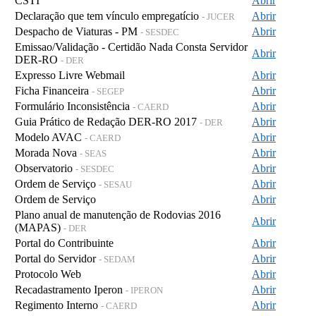
CSTI
Abrir
Declaração que tem vínculo empregatício
Abrir
- JUCER
Despacho de Viaturas - PM
Abrir
- SESDEC
Emissao/Validação - Certidão Nada Consta Servidor
Abrir
DER-RO
- DER
Expresso Livre Webmail
Abrir
Ficha Financeira
Abrir
- SEGEP
Formulário Inconsistência
Abrir
- CAERD
Guia Prático de Redação DER-RO 2017
Abrir
- DER
Modelo AVAC
Abrir
- CAERD
Morada Nova
Abrir
- SEAS
Observatorio
Abrir
- SESDEC
Ordem de Serviço
Abrir
- SESAU
Ordem de Serviço
Abrir
Plano anual de manutenção de Rodovias 2016
Abrir
(MAPAS)
- DER
Portal do Contribuinte
Abrir
Portal do Servidor
Abrir
- SEDAM
Protocolo Web
Abrir
Recadastramento Iperon
Abrir
- IPERON
Regimento Interno
Abrir
- CAERD