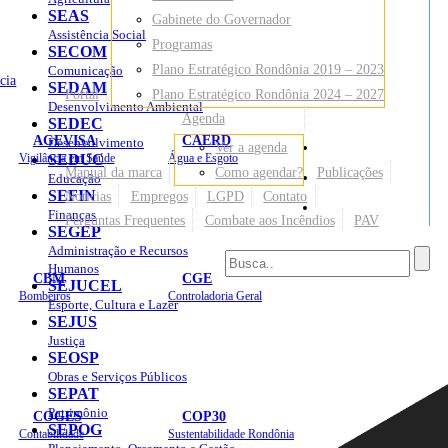
SEAS
Gabinete do Governador
Assistência Social
Programas
SECOM
Plano Estratégico Rondônia 2019 – 2023
Comunicação
cia
SEDAM
Portal
Plano Estratégico Rondônia 2024 – 2027
Desenvolvimento Ambiental
Agenda
SEDEC
AGEVISA
CAERD
Desenvolvimento
Ver a agenda
Mapa do Site
Vigilância em Saúde
SEDUC
Água e Esgoto
Manual da marca
Como agendar?
Publicações
Educação
SEFIN
Notícias
Empregos
LGPD
Contato
Sites
Finanças
Perguntas Frequentes
Combate aos Incêndios
PAV
SEGEP
Administração e Recursos
Humanos
CBM
CGE
SEJUCEL
Bombeiros
Controladoria Geral
Esporte, Cultura e Lazer
SEJUS
Justiça
SEOSP
Obras e Serviços Públicos
SEPAT
Patrimônio
COGES
COP30
SEPOG
Contabilidade
Sustentabilidade Rondônia