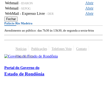
Webmail
Abrir
- IDARON
Webmail
Abrir
- SEPOG
WebMail - Expresso Livre
Abrir
- DER
Fechar
Palácio Rio Madeira
Atendimento ao público: das 7h30 às 13h30, de segunda a sexta-feira
Notícias
Publicações
Telefones Voip
Contato
Mapa do Site
Portal do Governo do
Estado de Rondônia
Palácio Rio Madeira
- Av. Farquar, 2986 - Bairro Pedrinhas
CEP 76.801-470 - Porto Velho, RO
© 2026
Governo do Estado de Rondônia
Todos os Direitos Reservados