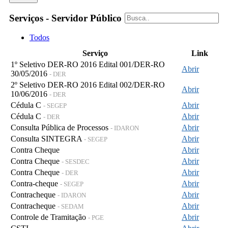
Serviços - Servidor Público
Todos
Serviço
Link
1º Seletivo DER-RO 2016 Edital 001/DER-RO
Abrir
30/05/2016
- DER
2º Seletivo DER-RO 2016 Edital 002/DER-RO
Abrir
10/06/2016
- DER
Cédula C
Abrir
- SEGEP
Cédula C
Abrir
- DER
Consulta Pública de Processos
Abrir
- IDARON
Consulta SINTEGRA
Abrir
- SEGEP
Contra Cheque
Abrir
Contra Cheque
Abrir
- SESDEC
Contra Cheque
Abrir
- DER
Contra-cheque
Abrir
- SEGEP
Contracheque
Abrir
- IDARON
Contracheque
Abrir
- SEDAM
Controle de Tramitação
Abrir
- PGE