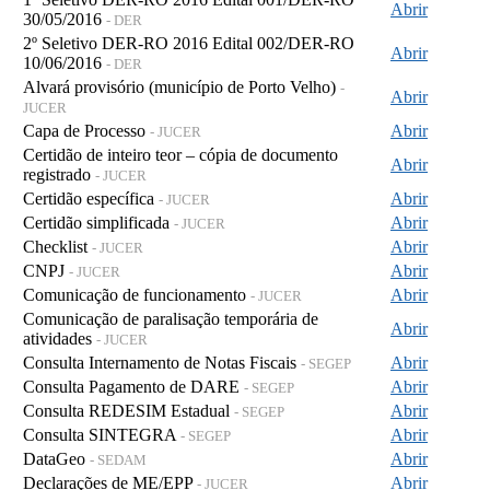
Abrir
30/05/2016
- DER
2º Seletivo DER-RO 2016 Edital 002/DER-RO
Abrir
10/06/2016
- DER
Alvará provisório (município de Porto Velho)
-
Abrir
JUCER
Capa de Processo
Abrir
- JUCER
Certidão de inteiro teor – cópia de documento
Abrir
registrado
- JUCER
Certidão específica
Abrir
- JUCER
Certidão simplificada
Abrir
- JUCER
Checklist
Abrir
- JUCER
CNPJ
Abrir
- JUCER
Comunicação de funcionamento
Abrir
- JUCER
Comunicação de paralisação temporária de
Abrir
atividades
- JUCER
Consulta Internamento de Notas Fiscais
Abrir
- SEGEP
Consulta Pagamento de DARE
Abrir
- SEGEP
Consulta REDESIM Estadual
Abrir
- SEGEP
Consulta SINTEGRA
Abrir
- SEGEP
DataGeo
Abrir
- SEDAM
Declarações de ME/EPP
Abrir
- JUCER