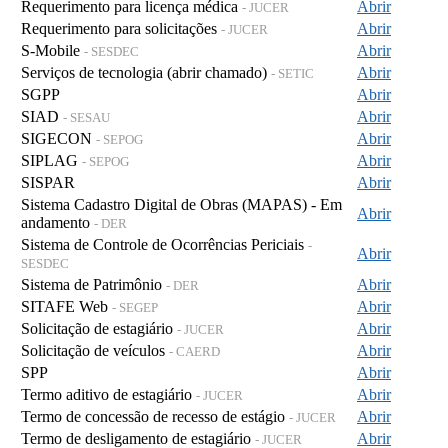
Requerimento para licença médica
Abrir
- JUCER
Requerimento para solicitações
Abrir
- JUCER
S-Mobile
Abrir
- SESDEC
Serviços de tecnologia (abrir chamado)
Abrir
- SETIC
SGPP
Abrir
SIAD
Abrir
- SESAU
SIGECON
Abrir
- SEPOG
SIPLAG
Abrir
- SEPOG
SISPAR
Abrir
Sistema Cadastro Digital de Obras (MAPAS) - Em
Abrir
andamento
- DER
Sistema de Controle de Ocorrências Periciais
-
Abrir
SESDEC
Sistema de Patrimônio
Abrir
- DER
SITAFE Web
Abrir
- SEGEP
Solicitação de estagiário
Abrir
- JUCER
Solicitação de veículos
Abrir
- CAERD
SPP
Abrir
Termo aditivo de estagiário
Abrir
- JUCER
Termo de concessão de recesso de estágio
Abrir
- JUCER
Termo de desligamento de estagiário
Abrir
- JUCER