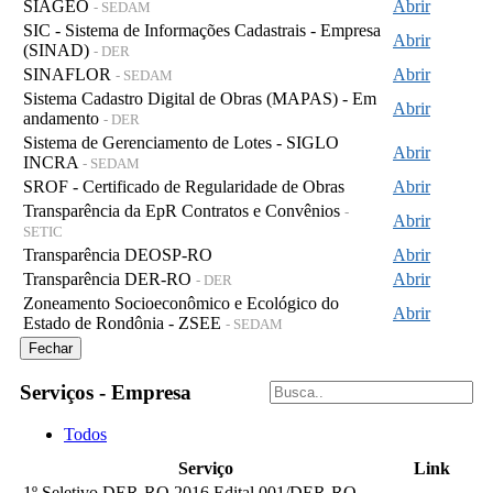
SIAGEO
Abrir
- SEDAM
SIC - Sistema de Informações Cadastrais - Empresa
Abrir
(SINAD)
- DER
SINAFLOR
Abrir
- SEDAM
Sistema Cadastro Digital de Obras (MAPAS) - Em
Abrir
andamento
- DER
Sistema de Gerenciamento de Lotes - SIGLO
Abrir
INCRA
- SEDAM
SROF - Certificado de Regularidade de Obras
Abrir
Transparência da EpR Contratos e Convênios
-
Abrir
SETIC
Transparência DEOSP-RO
Abrir
Transparência DER-RO
Abrir
- DER
Zoneamento Socioeconômico e Ecológico do
Abrir
Estado de Rondônia - ZSEE
- SEDAM
Fechar
Serviços - Empresa
Todos
Serviço
Link
1º Seletivo DER-RO 2016 Edital 001/DER-RO