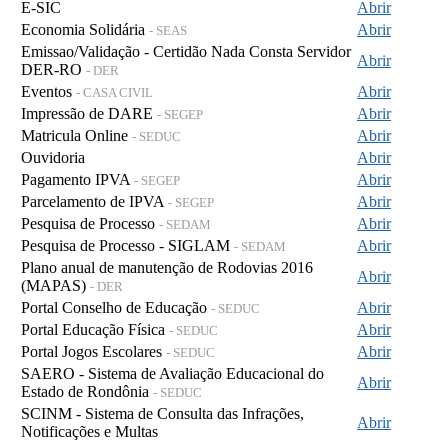
E-SIC
Abrir
Economia Solidária
Abrir
- SEAS
Emissao/Validação - Certidão Nada Consta Servidor
Abrir
DER-RO
- DER
Eventos
Abrir
- CASA CIVIL
Impressão de DARE
Abrir
- SEGEP
Matricula Online
Abrir
- SEDUC
Ouvidoria
Abrir
Pagamento IPVA
Abrir
- SEGEP
Parcelamento de IPVA
Abrir
- SEGEP
Pesquisa de Processo
Abrir
- SEDAM
Pesquisa de Processo - SIGLAM
Abrir
- SEDAM
Plano anual de manutenção de Rodovias 2016
Abrir
(MAPAS)
- DER
Portal Conselho de Educação
Abrir
- SEDUC
Portal Educação Física
Abrir
- SEDUC
Portal Jogos Escolares
Abrir
- SEDUC
SAERO - Sistema de Avaliação Educacional do
Abrir
Estado de Rondônia
- SEDUC
SCINM - Sistema de Consulta das Infrações,
Abrir
Notificações e Multas