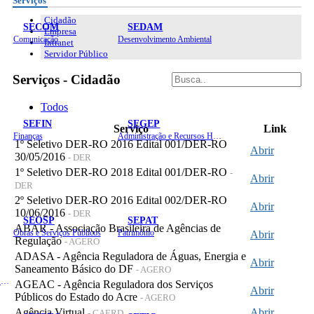
Serviços
Cidadão
SECOM
SEDAM
Empresa
Comunicação
Desenvolvimento Ambiental
Intranet
Servidor Público
Serviços - Cidadão
Todos
SEFIN
SEGEP
Serviço
Link
Finanças
Administração e Recursos Humanos
1º Seletivo DER-RO 2016 Edital 001/DER-RO
Abrir
30/05/2016
- DER
1º Seletivo DER-RO 2018 Edital 001/DER-RO
-
Abrir
DER
2º Seletivo DER-RO 2016 Edital 002/DER-RO
Abrir
10/06/2016
- DER
SEOSP
SEPAT
ABAR - Associação Brasileira de Agências de
Obras e Serviços Públicos
Patrimônio
Abrir
Regulação
- AGERO
ADASA - Agência Reguladora de Águas, Energia e
Abrir
Saneamento Básico do DF
- AGERO
Planejamento, Orçamento e Gestão
AGEAC - Agência Reguladora dos Serviços
Abrir
Públicos do Estado do Acre
- AGERO
Agência Virtual
Abrir
- CAERD