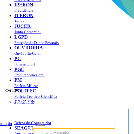
IPERON
Previdência
ITERON
Terras
JUCER
Junta Comercial
LGPD
Proteção de Dados Pessoais
OUVIDORIA
Ouvidoria-Geral
PC
Polícia Civil
PGE
Procuradoria Geral
PM
Polícia Militar
POLITEC
05/08/2026
Polícia Técnico-Científica
Portal do Governo do
Estado de Rondônia
PROCON
sso à Informação
Governo
de
Defesa do Consumidor
ormação
Sobre
SEAGRI
Rondônia
o
O Governador
Agricultura