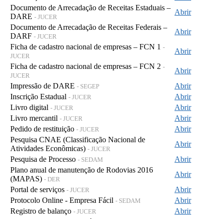
Documento de Arrecadação de Receitas Estaduais –
Abrir
DARE
- JUCER
Documento de Arrecadação de Receitas Federais –
Abrir
DARF
- JUCER
Ficha de cadastro nacional de empresas – FCN 1
-
Abrir
JUCER
Ficha de cadastro nacional de empresas – FCN 2
-
Abrir
JUCER
Impressão de DARE
Abrir
- SEGEP
Inscrição Estadual
Abrir
- JUCER
Livro digital
Abrir
- JUCER
Livro mercantil
Abrir
- JUCER
Pedido de restituição
Abrir
- JUCER
Pesquisa CNAE (Classificação Nacional de
Abrir
Atividades Econômicas)
- JUCER
Pesquisa de Processo
Abrir
- SEDAM
Plano anual de manutenção de Rodovias 2016
Abrir
(MAPAS)
- DER
Portal de serviços
Abrir
- JUCER
Protocolo Online - Empresa Fácil
Abrir
- SEDAM
Registro de balanço
Abrir
- JUCER