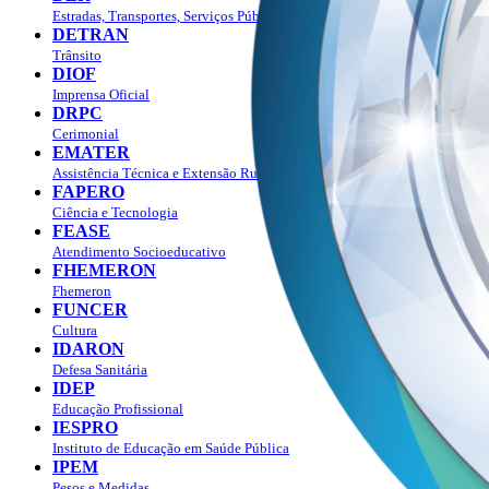
Estradas, Transportes, Serviços Públicos
DETRAN
Trânsito
DIOF
Imprensa Oficial
DRPC
Cerimonial
EMATER
Assistência Técnica e Extensão Rural
FAPERO
Ciência e Tecnologia
FEASE
Atendimento Socioeducativo
FHEMERON
Fhemeron
FUNCER
Cultura
IDARON
Defesa Sanitária
IDEP
Educação Profissional
IESPRO
Instituto de Educação em Saúde Pública
IPEM
Pesos e Medidas