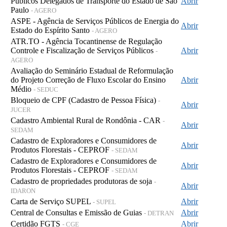
Públicos Delegados de Transporte do Estado de São
Abrir
Paulo
- AGERO
ASPE - Agência de Serviços Públicos de Energia do
Abrir
Estado do Espírito Santo
- AGERO
ATR.TO - Agência Tocantinense de Regulação
Controle e Fiscalização de Serviços Públicos
Abrir
-
AGERO
Avaliação do Seminário Estadual de Reformulação
do Projeto Correção de Fluxo Escolar do Ensino
Abrir
Médio
- SEDUC
Bloqueio de CPF (Cadastro de Pessoa Física)
-
Abrir
JUCER
Cadastro Ambiental Rural de Rondônia - CAR
-
Abrir
SEDAM
Cadastro de Exploradores e Consumidores de
Abrir
Produtos Florestais - CEPROF
- SEDAM
Cadastro de Exploradores e Consumidores de
Abrir
Produtos Florestais - CEPROF
- SEDAM
Cadastro de propriedades produtoras de soja
-
Abrir
IDARON
Carta de Serviço SUPEL
Abrir
- SUPEL
Central de Consultas e Emissão de Guias
Abrir
- DETRAN
Certidão FGTS
Abrir
- CGE