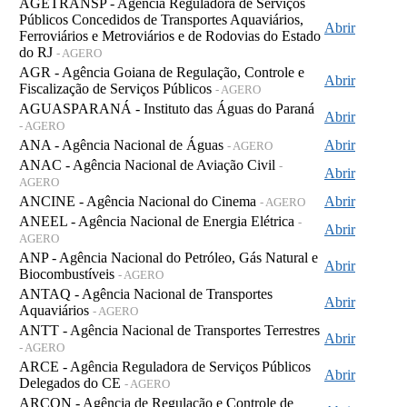
AGETRANSP - Agência Reguladora de Serviços
Públicos Concedidos de Transportes Aquaviários,
Abrir
Ferroviários e Metroviários e de Rodovias do Estado
do RJ
- AGERO
AGR - Agência Goiana de Regulação, Controle e
Abrir
Fiscalização de Serviços Públicos
- AGERO
AGUASPARANÁ - Instituto das Águas do Paraná
Abrir
- AGERO
ANA - Agência Nacional de Águas
Abrir
- AGERO
ANAC - Agência Nacional de Aviação Civil
-
Abrir
AGERO
ANCINE - Agência Nacional do Cinema
Abrir
- AGERO
ANEEL - Agência Nacional de Energia Elétrica
-
Abrir
AGERO
ANP - Agência Nacional do Petróleo, Gás Natural e
Abrir
Biocombustíveis
- AGERO
ANTAQ - Agência Nacional de Transportes
Abrir
Aquaviários
- AGERO
ANTT - Agência Nacional de Transportes Terrestres
Abrir
- AGERO
ARCE - Agência Reguladora de Serviços Públicos
Abrir
Delegados do CE
- AGERO
ARCON - Agência de Regulação e Controle de