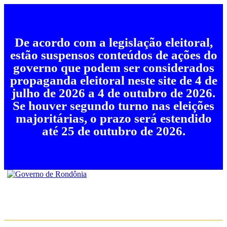
De acordo com a legislação eleitoral,
estão suspensos conteúdos de ações do
governo que podem ser considerados
propaganda eleitoral neste site de 4 de
julho de 2026 a 4 de outubro de 2026.
Se houver segundo turno nas eleições
majoritárias, o prazo será estendido
até 25 de outubro de 2026.