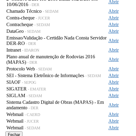
Abrir
10/06/2016
- DER
Chamado Técnico
Abrir
- SEDAM
Contra-cheque
Abrir
- JUCER
Contracheque
Abrir
- SEDAM
DataGeo
Abrir
- SEDAM
Emissao/Validação - Certidão Nada Consta Servidor
Abrir
DER-RO
- DER
Intranet
Abrir
- IDARON
Plano anual de manutenção de Rodovias 2016
Abrir
(MAPAS)
- DER
Protocolo Web
Abrir
- SEDAM
SEI - Sistema Eletrônico de Informações
Abrir
- SEDAM
SIAOF
Abrir
- SEPOG
SIGATER
Abrir
- EMATER
SIGLAM
Abrir
- SEDAM
Sistema Cadastro Digital de Obras (MAPAS) - Em
Abrir
andamento
- DER
Webmail
Abrir
- CAERD
Webmail
Abrir
- JUCER
Webmail
Abrir
- SEDAM
Fechar