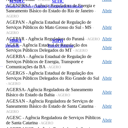
SESDEC
SETIC
AGENERSA - Agência Reguladora de Energia e
Segurança, Defesa e Cidadania
Tecnologia da Informação
Saneamento Básico do Estado do Rio de Janeiro
Abrir
-
AGERO
AGEPAN - Agência Estadual de Regulação de
Serviços Públicos do Mato Grosso do Sul - MS
Abrir
-
AGERO
AGEPAR - Agência Reguladora do Paraná
Abrir
- AGERO
SIBRA
SOPH
AGER - Agência Estadual de Regulação dos
Integração
Portos e Hidrovias
Abrir
Serviços Públicos Delegados do MT
- AGERO
AGERBA - Agência Estadual de Regulação de
Serviços Públicos de Energia, Transporte e
Abrir
 de Gastos Públicos Administrativos
Comunicações da BA
- AGERO
AGERGS - Agência Estadual de Regulação dos
Serviços Públicos Delegados do Rio Grande do Sul
Abrir
- AGERO
AGERSA- Agência Reguladora de Saneamento
Abrir
Básico do Estado da Bahia
- AGERO
AGESAN - Agência Reguladora de Serviços de
Saneamento Básico do Estado de Santa Catarina
Abrir
-
AGERO
AGESC - Agência Reguladora de Serviços Públicos
Abrir
de Santa Catarina
- AGERO