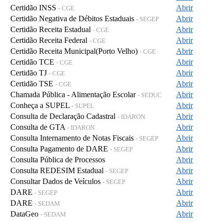
Certidão INSS
Abrir
- CGE
Certidão Negativa de Débitos Estaduais
Abrir
- SEGEP
Certidão Receita Estadual
Abrir
- CGE
Certidão Receita Federal
Abrir
- CGE
Certidão Receita Municipal(Porto Velho)
Abrir
- CGE
Certidão TCE
Abrir
- CGE
Certidão TJ
Abrir
- CGE
Certidão TSE
Abrir
- CGE
Chamada Pública - Alimentação Escolar
Abrir
- SEDUC
Conheça a SUPEL
Abrir
- SUPEL
Consulta de Declaração Cadastral
Abrir
- IDARON
Consulta de GTA
Abrir
- IDARON
Consulta Internamento de Notas Fiscais
Abrir
- SEGEP
Consulta Pagamento de DARE
Abrir
- SEGEP
Consulta Pública de Processos
Abrir
Consulta REDESIM Estadual
Abrir
- SEGEP
Consultar Dados de Veículos
Abrir
- SEGEP
DARE
Abrir
- SEGEP
DARE
Abrir
- SEDAM
DataGeo
Abrir
- SEDAM