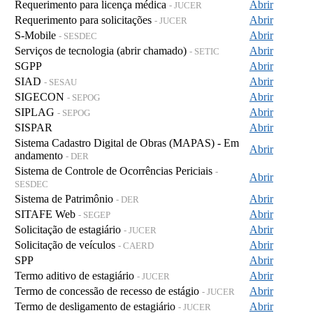
Requerimento para licença médica
Abrir
- JUCER
Requerimento para solicitações
Abrir
- JUCER
S-Mobile
Abrir
- SESDEC
Serviços de tecnologia (abrir chamado)
Abrir
- SETIC
SGPP
Abrir
SIAD
Abrir
- SESAU
SIGECON
Abrir
- SEPOG
SIPLAG
Abrir
- SEPOG
SISPAR
Abrir
Sistema Cadastro Digital de Obras (MAPAS) - Em
Abrir
andamento
- DER
Sistema de Controle de Ocorrências Periciais
-
Abrir
SESDEC
Sistema de Patrimônio
Abrir
- DER
SITAFE Web
Abrir
- SEGEP
Solicitação de estagiário
Abrir
- JUCER
Solicitação de veículos
Abrir
- CAERD
SPP
Abrir
Termo aditivo de estagiário
Abrir
- JUCER
Termo de concessão de recesso de estágio
Abrir
- JUCER
Termo de desligamento de estagiário
Abrir
- JUCER