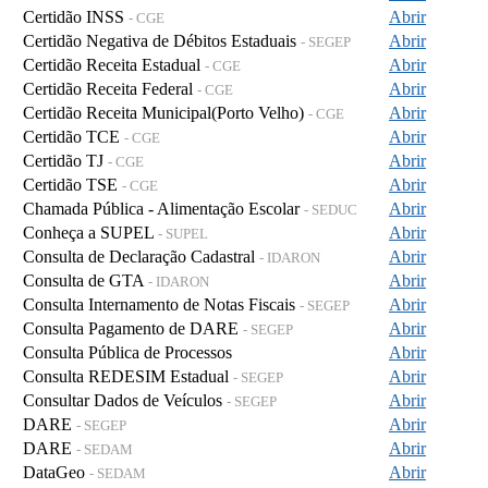
Certidão INSS
Abrir
- CGE
Certidão Negativa de Débitos Estaduais
Abrir
- SEGEP
Certidão Receita Estadual
Abrir
- CGE
Certidão Receita Federal
Abrir
- CGE
Certidão Receita Municipal(Porto Velho)
Abrir
- CGE
Certidão TCE
Abrir
- CGE
Certidão TJ
Abrir
- CGE
Certidão TSE
Abrir
- CGE
Chamada Pública - Alimentação Escolar
Abrir
- SEDUC
Conheça a SUPEL
Abrir
- SUPEL
Consulta de Declaração Cadastral
Abrir
- IDARON
Consulta de GTA
Abrir
- IDARON
Consulta Internamento de Notas Fiscais
Abrir
- SEGEP
Consulta Pagamento de DARE
Abrir
- SEGEP
Consulta Pública de Processos
Abrir
Consulta REDESIM Estadual
Abrir
- SEGEP
Consultar Dados de Veículos
Abrir
- SEGEP
DARE
Abrir
- SEGEP
DARE
Abrir
- SEDAM
DataGeo
Abrir
- SEDAM