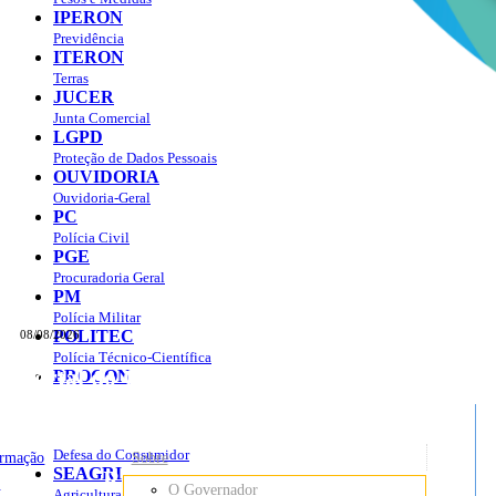
IPERON
Previdência
ITERON
Terras
JUCER
Junta Comercial
LGPD
Proteção de Dados Pessoais
OUVIDORIA
Ouvidoria-Geral
PC
Polícia Civil
PGE
Procuradoria Geral
PM
Polícia Militar
POLITEC
08/08/2026
Polícia Técnico-Científica
Portal do Governo do
Estado de Rondônia
PROCON
sso à Informação
Governo
de
Defesa do Consumidor
ormação
Sobre
SEAGRI
Rondônia
o
O Governador
Agricultura