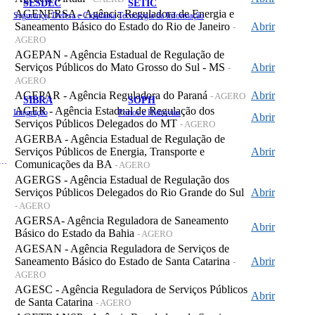
SESDEC
SETIC
AGENERSA - Agência Reguladora de Energia e
Segurança, Defesa e Cidadania
Tecnologia da Informação
Saneamento Básico do Estado do Rio de Janeiro
Abrir
-
AGERO
AGEPAN - Agência Estadual de Regulação de
Serviços Públicos do Mato Grosso do Sul - MS
Abrir
-
AGERO
AGEPAR - Agência Reguladora do Paraná
Abrir
- AGERO
SIBRA
SOPH
AGER - Agência Estadual de Regulação dos
Integração
Portos e Hidrovias
Abrir
Serviços Públicos Delegados do MT
- AGERO
AGERBA - Agência Estadual de Regulação de
Serviços Públicos de Energia, Transporte e
Abrir
 de Gastos Públicos Administrativos
Comunicações da BA
- AGERO
AGERGS - Agência Estadual de Regulação dos
Serviços Públicos Delegados do Rio Grande do Sul
Abrir
- AGERO
AGERSA- Agência Reguladora de Saneamento
Abrir
Básico do Estado da Bahia
- AGERO
AGESAN - Agência Reguladora de Serviços de
Saneamento Básico do Estado de Santa Catarina
Abrir
-
AGERO
AGESC - Agência Reguladora de Serviços Públicos
Abrir
de Santa Catarina
- AGERO