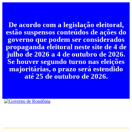
De acordo com a legislação eleitoral,
estão suspensos conteúdos de ações do
governo que podem ser considerados
propaganda eleitoral neste site de 4 de
julho de 2026 a 4 de outubro de 2026.
Se houver segundo turno nas eleições
majoritárias, o prazo será estendido
até 25 de outubro de 2026.