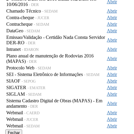
Abrir
10/06/2016
- DER
Chamado Técnico
Abrir
- SEDAM
Contra-cheque
Abrir
- JUCER
Contracheque
Abrir
- SEDAM
DataGeo
Abrir
- SEDAM
Emissao/Validação - Certidão Nada Consta Servidor
Abrir
DER-RO
- DER
Intranet
Abrir
- IDARON
Plano anual de manutenção de Rodovias 2016
Abrir
(MAPAS)
- DER
Protocolo Web
Abrir
- SEDAM
SEI - Sistema Eletrônico de Informações
Abrir
- SEDAM
SIAOF
Abrir
- SEPOG
SIGATER
Abrir
- EMATER
SIGLAM
Abrir
- SEDAM
Sistema Cadastro Digital de Obras (MAPAS) - Em
Abrir
andamento
- DER
Webmail
Abrir
- CAERD
Webmail
Abrir
- JUCER
Webmail
Abrir
- SEDAM
Fechar