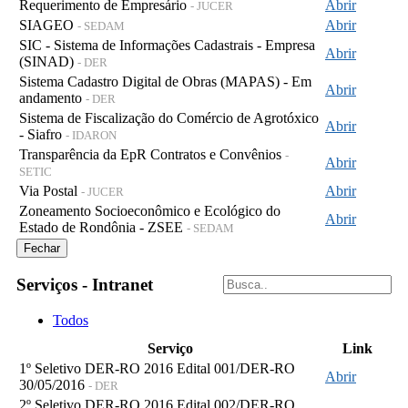
Requerimento de Empresário
Abrir
- JUCER
SIAGEO
Abrir
- SEDAM
SIC - Sistema de Informações Cadastrais - Empresa
Abrir
(SINAD)
- DER
Sistema Cadastro Digital de Obras (MAPAS) - Em
Abrir
andamento
- DER
Sistema de Fiscalização do Comércio de Agrotóxico
Abrir
- Siafro
- IDARON
Transparência da EpR Contratos e Convênios
-
Abrir
SETIC
Via Postal
Abrir
- JUCER
Zoneamento Socioeconômico e Ecológico do
Abrir
Estado de Rondônia - ZSEE
- SEDAM
Fechar
Serviços - Intranet
Todos
Serviço
Link
1º Seletivo DER-RO 2016 Edital 001/DER-RO
Abrir
30/05/2016
- DER
2º Seletivo DER-RO 2016 Edital 002/DER-RO