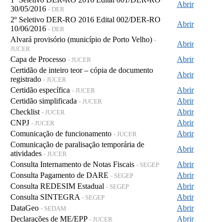
Abrir
30/05/2016
- DER
2º Seletivo DER-RO 2016 Edital 002/DER-RO
Abrir
10/06/2016
- DER
Alvará provisório (município de Porto Velho)
-
Abrir
JUCER
Capa de Processo
Abrir
- JUCER
Certidão de inteiro teor – cópia de documento
Abrir
registrado
- JUCER
Certidão específica
Abrir
- JUCER
Certidão simplificada
Abrir
- JUCER
Checklist
Abrir
- JUCER
CNPJ
Abrir
- JUCER
Comunicação de funcionamento
Abrir
- JUCER
Comunicação de paralisação temporária de
Abrir
atividades
- JUCER
Consulta Internamento de Notas Fiscais
Abrir
- SEGEP
Consulta Pagamento de DARE
Abrir
- SEGEP
Consulta REDESIM Estadual
Abrir
- SEGEP
Consulta SINTEGRA
Abrir
- SEGEP
DataGeo
Abrir
- SEDAM
Declarações de ME/EPP
Abrir
- JUCER