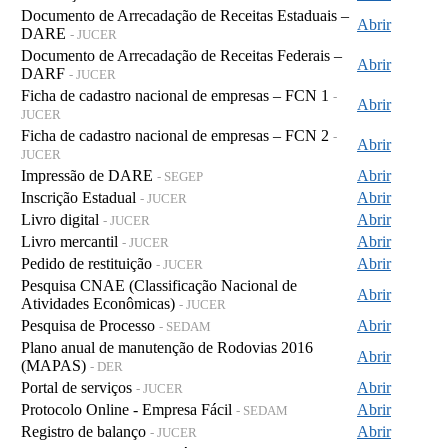
Documento de Arrecadação de Receitas Estaduais –
Abrir
DARE
- JUCER
Documento de Arrecadação de Receitas Federais –
Abrir
DARF
- JUCER
Ficha de cadastro nacional de empresas – FCN 1
-
Abrir
JUCER
Ficha de cadastro nacional de empresas – FCN 2
-
Abrir
JUCER
Impressão de DARE
Abrir
- SEGEP
Inscrição Estadual
Abrir
- JUCER
Livro digital
Abrir
- JUCER
Livro mercantil
Abrir
- JUCER
Pedido de restituição
Abrir
- JUCER
Pesquisa CNAE (Classificação Nacional de
Abrir
Atividades Econômicas)
- JUCER
Pesquisa de Processo
Abrir
- SEDAM
Plano anual de manutenção de Rodovias 2016
Abrir
(MAPAS)
- DER
Portal de serviços
Abrir
- JUCER
Protocolo Online - Empresa Fácil
Abrir
- SEDAM
Registro de balanço
Abrir
- JUCER