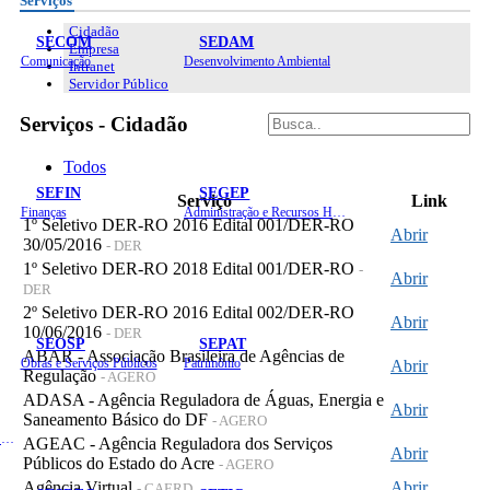
Serviços
Cidadão
SECOM
SEDAM
Empresa
Comunicação
Desenvolvimento Ambiental
Intranet
Servidor Público
Serviços - Cidadão
Todos
SEFIN
SEGEP
Serviço
Link
Finanças
Administração e Recursos Humanos
1º Seletivo DER-RO 2016 Edital 001/DER-RO
Abrir
30/05/2016
- DER
1º Seletivo DER-RO 2018 Edital 001/DER-RO
-
Abrir
DER
2º Seletivo DER-RO 2016 Edital 002/DER-RO
Abrir
10/06/2016
- DER
SEOSP
SEPAT
ABAR - Associação Brasileira de Agências de
Obras e Serviços Públicos
Patrimônio
Abrir
Regulação
- AGERO
ADASA - Agência Reguladora de Águas, Energia e
Abrir
Saneamento Básico do DF
- AGERO
Planejamento, Orçamento e Gestão
AGEAC - Agência Reguladora dos Serviços
Abrir
Públicos do Estado do Acre
- AGERO
Agência Virtual
Abrir
- CAERD