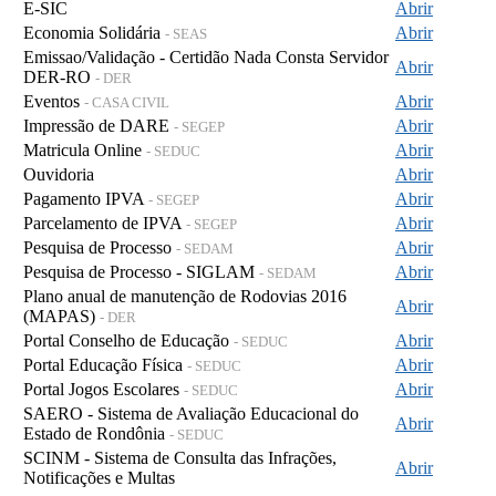
E-SIC
Abrir
Economia Solidária
Abrir
- SEAS
Emissao/Validação - Certidão Nada Consta Servidor
Abrir
DER-RO
- DER
Eventos
Abrir
- CASA CIVIL
Impressão de DARE
Abrir
- SEGEP
Matricula Online
Abrir
- SEDUC
Ouvidoria
Abrir
Pagamento IPVA
Abrir
- SEGEP
Parcelamento de IPVA
Abrir
- SEGEP
Pesquisa de Processo
Abrir
- SEDAM
Pesquisa de Processo - SIGLAM
Abrir
- SEDAM
Plano anual de manutenção de Rodovias 2016
Abrir
(MAPAS)
- DER
Portal Conselho de Educação
Abrir
- SEDUC
Portal Educação Física
Abrir
- SEDUC
Portal Jogos Escolares
Abrir
- SEDUC
SAERO - Sistema de Avaliação Educacional do
Abrir
Estado de Rondônia
- SEDUC
SCINM - Sistema de Consulta das Infrações,
Abrir
Notificações e Multas