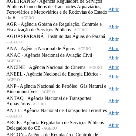
AGETRANSP - Agência Reguladora de Serviços
Públicos Concedidos de Transportes Aquaviários,
Abrir
Ferroviários e Metroviários e de Rodovias do Estado
do RJ
- AGERO
AGR - Agência Goiana de Regulação, Controle e
Abrir
Fiscalização de Serviços Públicos
- AGERO
AGUASPARANÁ - Instituto das Águas do Paraná
Abrir
- AGERO
ANA - Agência Nacional de Águas
Abrir
- AGERO
ANAC - Agência Nacional de Aviação Civil
-
Abrir
AGERO
ANCINE - Agência Nacional do Cinema
Abrir
- AGERO
ANEEL - Agência Nacional de Energia Elétrica
-
Abrir
AGERO
ANP - Agência Nacional do Petróleo, Gás Natural e
Abrir
Biocombustíveis
- AGERO
ANTAQ - Agência Nacional de Transportes
Abrir
Aquaviários
- AGERO
ANTT - Agência Nacional de Transportes Terrestres
Abrir
- AGERO
ARCE - Agência Reguladora de Serviços Públicos
Abrir
Delegados do CE
- AGERO
ARCON - Agência de Regulação e Controle de