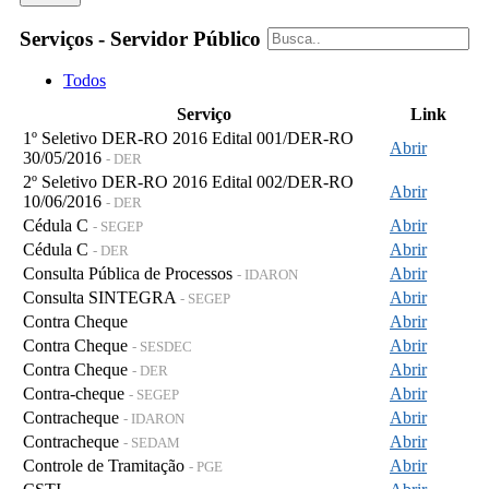
Serviços - Servidor Público
Todos
Serviço
Link
1º Seletivo DER-RO 2016 Edital 001/DER-RO
Abrir
30/05/2016
- DER
2º Seletivo DER-RO 2016 Edital 002/DER-RO
Abrir
10/06/2016
- DER
Cédula C
Abrir
- SEGEP
Cédula C
Abrir
- DER
Consulta Pública de Processos
Abrir
- IDARON
Consulta SINTEGRA
Abrir
- SEGEP
Contra Cheque
Abrir
Contra Cheque
Abrir
- SESDEC
Contra Cheque
Abrir
- DER
Contra-cheque
Abrir
- SEGEP
Contracheque
Abrir
- IDARON
Contracheque
Abrir
- SEDAM
Controle de Tramitação
Abrir
- PGE