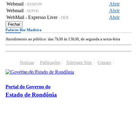
Webmail
Abrir
- IDARON
Webmail
Abrir
- SEPOG
WebMail - Expresso Livre
Abrir
- DER
Fechar
Palácio Rio Madeira
Atendimento ao público: das 7h30 às 13h30, de segunda a sexta-feira
Notícias
Publicações
Telefones Voip
Contato
Mapa do Site
Portal do Governo do
Estado de Rondônia
Palácio Rio Madeira
- Av. Farquar, 2986 - Bairro Pedrinhas
CEP 76.801-470 - Porto Velho, RO
© 2026
Governo do Estado de Rondônia
Todos os Direitos Reservados