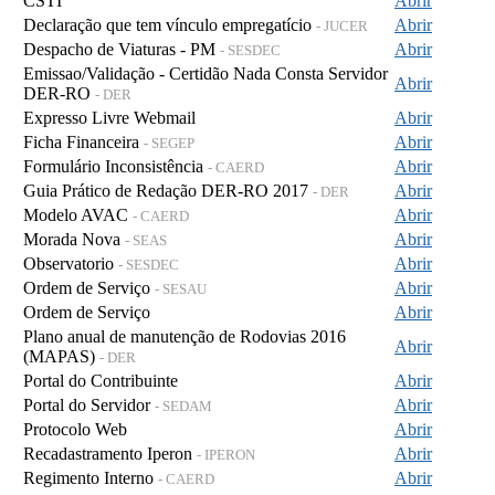
CSTI
Abrir
Declaração que tem vínculo empregatício
Abrir
- JUCER
Despacho de Viaturas - PM
Abrir
- SESDEC
Emissao/Validação - Certidão Nada Consta Servidor
Abrir
DER-RO
- DER
Expresso Livre Webmail
Abrir
Ficha Financeira
Abrir
- SEGEP
Formulário Inconsistência
Abrir
- CAERD
Guia Prático de Redação DER-RO 2017
Abrir
- DER
Modelo AVAC
Abrir
- CAERD
Morada Nova
Abrir
- SEAS
Observatorio
Abrir
- SESDEC
Ordem de Serviço
Abrir
- SESAU
Ordem de Serviço
Abrir
Plano anual de manutenção de Rodovias 2016
Abrir
(MAPAS)
- DER
Portal do Contribuinte
Abrir
Portal do Servidor
Abrir
- SEDAM
Protocolo Web
Abrir
Recadastramento Iperon
Abrir
- IPERON
Regimento Interno
Abrir
- CAERD