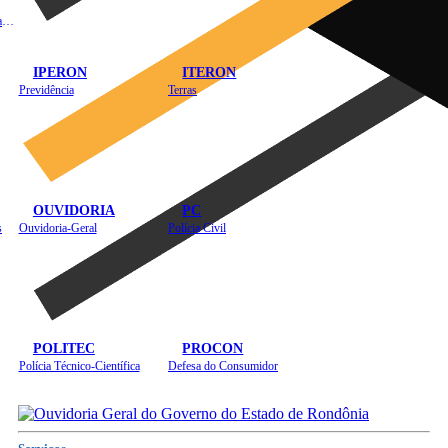
Instituto de Educação em Saúde Pública
IPERON
ITERON
Previdência
Terras
OUVIDORIA
PC
s
Ouvidoria-Geral
Polícia Civil
POLITEC
PROCON
Polícia Técnico-Científica
Defesa do Consumidor