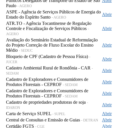
Públicos Delegados de Transporte do Estado de São
Abrir
Paulo
- AGERO
ASPE - Agência de Serviços Públicos de Energia do
Abrir
Estado do Espírito Santo
- AGERO
ATR.TO - Agência Tocantinense de Regulação
Controle e Fiscalização de Serviços Públicos
Abrir
-
AGERO
Avaliação do Seminário Estadual de Reformulação
do Projeto Correção de Fluxo Escolar do Ensino
Abrir
Médio
- SEDUC
Bloqueio de CPF (Cadastro de Pessoa Física)
-
Abrir
JUCER
Cadastro Ambiental Rural de Rondônia - CAR
-
Abrir
SEDAM
Cadastro de Exploradores e Consumidores de
Abrir
Produtos Florestais - CEPROF
- SEDAM
Cadastro de Exploradores e Consumidores de
Abrir
Produtos Florestais - CEPROF
- SEDAM
Cadastro de propriedades produtoras de soja
-
Abrir
IDARON
Carta de Serviço SUPEL
Abrir
- SUPEL
Central de Consultas e Emissão de Guias
Abrir
- DETRAN
Certidão FGTS
Abrir
- CGE