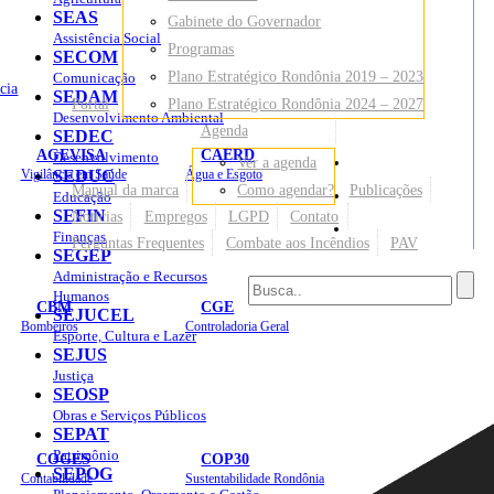
SEAS
Gabinete do Governador
Assistência Social
Programas
SECOM
Plano Estratégico Rondônia 2019 – 2023
Comunicação
cia
SEDAM
Portal
Plano Estratégico Rondônia 2024 – 2027
Desenvolvimento Ambiental
Agenda
SEDEC
AGEVISA
CAERD
Desenvolvimento
Ver a agenda
Mapa do Site
Vigilância em Saúde
SEDUC
Água e Esgoto
Manual da marca
Como agendar?
Publicações
Educação
SEFIN
Notícias
Empregos
LGPD
Contato
Sites
Finanças
Perguntas Frequentes
Combate aos Incêndios
PAV
SEGEP
Administração e Recursos
Humanos
CBM
CGE
SEJUCEL
Bombeiros
Controladoria Geral
Esporte, Cultura e Lazer
SEJUS
Justiça
SEOSP
Obras e Serviços Públicos
SEPAT
Patrimônio
COGES
COP30
SEPOG
Contabilidade
Sustentabilidade Rondônia