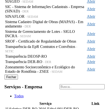
SIAGEO
Abrir
- SEDAM
SIC - Sistema de Informações Cadastrais - Empresa
Abrir
(SINAD)
- DER
SINAFLOR
Abrir
- SEDAM
Sistema Cadastro Digital de Obras (MAPAS) - Em
Abrir
andamento
- DER
Sistema de Gerenciamento de Lotes - SIGLO
Abrir
INCRA
- SEDAM
SROF - Certificado de Regularidade de Obras
Abrir
Transparência da EpR Contratos e Convênios
-
Abrir
SETIC
Transparência DEOSP-RO
Abrir
Transparência DER-RO
Abrir
- DER
Zoneamento Socioeconômico e Ecológico do
Abrir
Estado de Rondônia - ZSEE
- SEDAM
Fechar
Serviços - Empresa
Todos
Serviço
Link
1º Seletivo DER-RO 2016 Edital 001/DER-RO