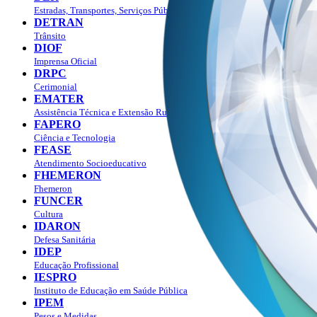
Estradas, Transportes, Serviços Públicos
DETRAN
Trânsito
DIOF
Imprensa Oficial
DRPC
Cerimonial
EMATER
Assistência Técnica e Extensão Rural
FAPERO
Ciência e Tecnologia
FEASE
Atendimento Socioeducativo
FHEMERON
Fhemeron
FUNCER
Cultura
IDARON
Defesa Sanitária
IDEP
Educação Profissional
IESPRO
Instituto de Educação em Saúde Pública
IPEM
Pesos e Medidas