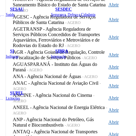
Saneamento Básico do Estado de Santa Catarina
Abrir
SESAU
SESDEC
- AGERO
Planejamento, Orçamento e Gestão
Saúde
Segurança, Defesa e Cidadania
AGESC - Agência Reguladora de Serviços
Abrir
Públicos de Santa Catarina
- AGERO
AGETRANSP - Agência Reguladora de
Serviços Públicos Concedidos de Transportes
Abrir
Aquaviários, Ferroviários e Metroviários e de
Rodovias do Estado do RJ
- AGERO
SI
SIBRA
AGR - Agência Goiana de Regulação, Controle
Abrir
Indígena
Integração
e Fiscalização de Serviços Públicos
- AGERO
AGUASPARANÁ - Instituto das Águas do
Abrir
Paraná
- AGERO
ANA - Agência Nacional de Águas
Abrir
- AGERO
ANAC - Agência Nacional de Aviação Civil
-
Abrir
AGERO
SUPEL
ANCINE - Agência Nacional do Cinema
-
Abrir
 de Gastos Públicos Administrativos
Licitações
AGERO
ANEEL - Agência Nacional de Energia Elétrica
-
Abrir
AGERO
ANP - Agência Nacional do Petróleo, Gás
Abrir
Natural e Biocombustíveis
- AGERO
ANTAQ - Agência Nacional de Transportes
Abrir