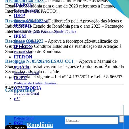
Cultura
Resolucao 046 2023
– Pactua os Indicadores e as Metas do
IDARON
Estado de Rondônia para o ano de 2023 referentes à Pactuação
Defesa Sanitária
Interfederativa (SISPACTO).
IDEP
Resolucao 056 2023
– Deliberação pela Aprovação das Metas e
Educação Profissional
IESPRO
Indicadores do Estado de Rondônia para o ano 2023 – Pactuação
Interfederativa (SISPACTO).
Instituto de Educação em Saúde Pública
IPEM
Resolucao 086 2022
– Aprova a recomposição/atualização do
Pesos e Medidas
Grupo Técnico Condutor Estadual da Planificação da Atenção à
IPERON
Saúde no Estado de Rondônia.
Previdência
ITERON
Resolução N. 05/2024/SESAU-CCI
– Aprova o Manual de
Terras
Sanções Administrativas em Licitações e Contratos no Âmbito da
JUCER
Secretaria de Estado da saúde
Junta Comercial
nos termos da lei vigente – Lei nº 14.133/2021 e Lei nº 8.666/93.
LGPD
Proteção de Dados Pessoais
09/08/2026
OUVIDORIA
Compartilhe
Ouvidoria-Geral
Portal do Governo do
Estado de Rondônia
PC
Governo
de
Polícia Civil
PGE
Rondônia
Procuradoria Geral