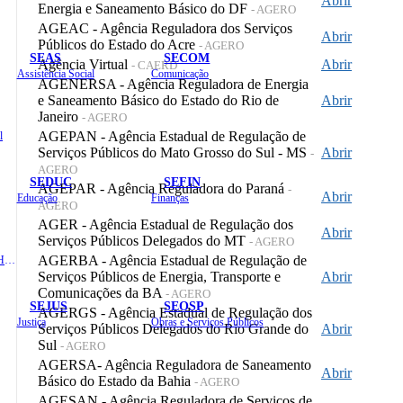
Abrir
Energia e Saneamento Básico do DF
- AGERO
AGEAC - Agência Reguladora dos Serviços
Abrir
Públicos do Estado do Acre
- AGERO
SEAS
SECOM
Agência Virtual
Abrir
- CAERD
Assistência Social
Comunicação
AGENERSA - Agência Reguladora de Energia
e Saneamento Básico do Estado do Rio de
Abrir
Janeiro
- AGERO
AGEPAN - Agência Estadual de Regulação de
l
Serviços Públicos do Mato Grosso do Sul - MS
Abrir
-
AGERO
SEDUC
SEFIN
AGEPAR - Agência Reguladora do Paraná
-
Abrir
Educação
Finanças
AGERO
AGER - Agência Estadual de Regulação dos
Abrir
Serviços Públicos Delegados do MT
- AGERO
AGERBA - Agência Estadual de Regulação de
Administração e Recursos Humanos
Serviços Públicos de Energia, Transporte e
Abrir
Comunicações da BA
- AGERO
SEJUS
SEOSP
AGERGS - Agência Estadual de Regulação dos
Justiça
Obras e Serviços Públicos
Serviços Públicos Delegados do Rio Grande do
Abrir
Sul
- AGERO
AGERSA- Agência Reguladora de Saneamento
Abrir
Básico do Estado da Bahia
- AGERO
AGESAN - Agência Reguladora de Serviços de