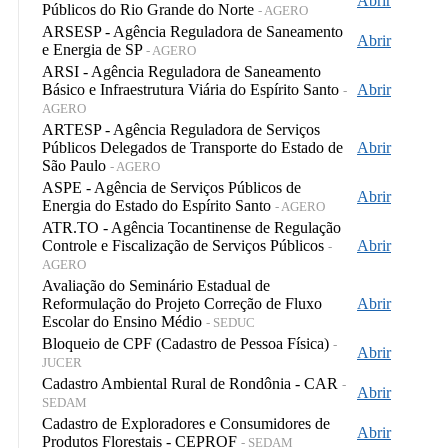
Abrir
Públicos do Rio Grande do Norte
- AGERO
ARSESP - Agência Reguladora de Saneamento
Abrir
e Energia de SP
- AGERO
ARSI - Agência Reguladora de Saneamento
Básico e Infraestrutura Viária do Espírito Santo
Abrir
-
AGERO
ARTESP - Agência Reguladora de Serviços
Públicos Delegados de Transporte do Estado de
Abrir
São Paulo
- AGERO
ASPE - Agência de Serviços Públicos de
Abrir
Energia do Estado do Espírito Santo
- AGERO
ATR.TO - Agência Tocantinense de Regulação
Controle e Fiscalização de Serviços Públicos
Abrir
-
AGERO
Avaliação do Seminário Estadual de
Reformulação do Projeto Correção de Fluxo
Abrir
Escolar do Ensino Médio
- SEDUC
Bloqueio de CPF (Cadastro de Pessoa Física)
-
Abrir
JUCER
Cadastro Ambiental Rural de Rondônia - CAR
-
Abrir
SEDAM
Cadastro de Exploradores e Consumidores de
Abrir
Produtos Florestais - CEPROF
- SEDAM