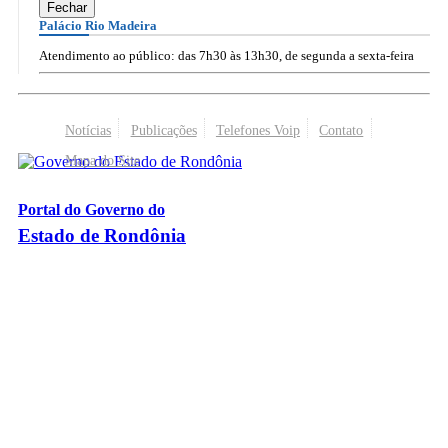
Fechar
Palácio Rio Madeira
Atendimento ao público: das 7h30 às 13h30, de segunda a sexta-feira
Notícias
Publicações
Telefones Voip
Contato
Mapa do Site
Portal do Governo do
Estado de Rondônia
Palácio Rio Madeira
- Av. Farquar, 2986 - Bairro Pedrinhas
CEP 76.801-470 - Porto Velho, RO
© 2026
Governo do Estado de Rondônia
Todos os Direitos Reservados