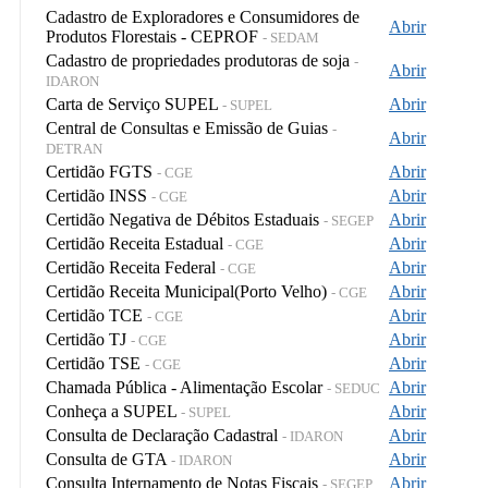
Cadastro de Exploradores e Consumidores de
Abrir
Produtos Florestais - CEPROF
- SEDAM
Cadastro de propriedades produtoras de soja
-
Abrir
IDARON
Carta de Serviço SUPEL
Abrir
- SUPEL
Central de Consultas e Emissão de Guias
-
Abrir
DETRAN
Certidão FGTS
Abrir
- CGE
Certidão INSS
Abrir
- CGE
Certidão Negativa de Débitos Estaduais
Abrir
- SEGEP
Certidão Receita Estadual
Abrir
- CGE
Certidão Receita Federal
Abrir
- CGE
Certidão Receita Municipal(Porto Velho)
Abrir
- CGE
Certidão TCE
Abrir
- CGE
Certidão TJ
Abrir
- CGE
Certidão TSE
Abrir
- CGE
Chamada Pública - Alimentação Escolar
Abrir
- SEDUC
Conheça a SUPEL
Abrir
- SUPEL
Consulta de Declaração Cadastral
Abrir
- IDARON
Consulta de GTA
Abrir
- IDARON
Consulta Internamento de Notas Fiscais
Abrir
- SEGEP