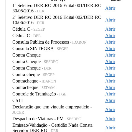
1º Seletivo DER-RO 2016 Edital 001/DER-RO
Abrir
30/05/2016
- DER
2º Seletivo DER-RO 2016 Edital 002/DER-RO
Abrir
10/06/2016
- DER
Cédula C
Abrir
- SEGEP
Cédula C
Abrir
- DER
Consulta Pública de Processos
Abrir
- IDARON
Consulta SINTEGRA
Abrir
- SEGEP
Contra Cheque
Abrir
Contra Cheque
Abrir
- SESDEC
Contra Cheque
Abrir
- DER
Contra-cheque
Abrir
- SEGEP
Contracheque
Abrir
- IDARON
Contracheque
Abrir
- SEDAM
Controle de Tramitação
Abrir
- PGE
CSTI
Abrir
Declaração que tem vínculo empregatício
-
Abrir
JUCER
Despacho de Viaturas - PM
Abrir
- SESDEC
Emissao/Validação - Certidão Nada Consta
Abrir
Servidor DER-RO
- DER