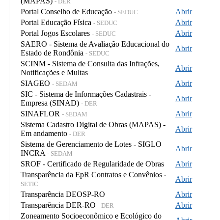
(MAPAS)
- DER
Portal Conselho de Educação
Abrir
- SEDUC
Portal Educação Física
Abrir
- SEDUC
Portal Jogos Escolares
Abrir
- SEDUC
SAERO - Sistema de Avaliação Educacional do
Abrir
Estado de Rondônia
- SEDUC
SCINM - Sistema de Consulta das Infrações,
Abrir
Notificações e Multas
SIAGEO
Abrir
- SEDAM
SIC - Sistema de Informações Cadastrais -
Abrir
Empresa (SINAD)
- DER
SINAFLOR
Abrir
- SEDAM
Sistema Cadastro Digital de Obras (MAPAS) -
Abrir
Em andamento
- DER
Sistema de Gerenciamento de Lotes - SIGLO
Abrir
INCRA
- SEDAM
SROF - Certificado de Regularidade de Obras
Abrir
Transparência da EpR Contratos e Convênios
-
Abrir
SETIC
Transparência DEOSP-RO
Abrir
Transparência DER-RO
Abrir
- DER
Zoneamento Socioeconômico e Ecológico do