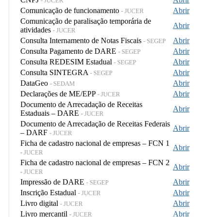
- JUCER
Comunicação de funcionamento
Abrir
- JUCER
Comunicação de paralisação temporária de
Abrir
atividades
- JUCER
Consulta Internamento de Notas Fiscais
Abrir
- SEGEP
Consulta Pagamento de DARE
Abrir
- SEGEP
Consulta REDESIM Estadual
Abrir
- SEGEP
Consulta SINTEGRA
Abrir
- SEGEP
DataGeo
Abrir
- SEDAM
Declarações de ME/EPP
Abrir
- JUCER
Documento de Arrecadação de Receitas
Abrir
Estaduais – DARE
- JUCER
Documento de Arrecadação de Receitas Federais
Abrir
– DARF
- JUCER
Ficha de cadastro nacional de empresas – FCN 1
Abrir
- JUCER
Ficha de cadastro nacional de empresas – FCN 2
Abrir
- JUCER
Impressão de DARE
Abrir
- SEGEP
Inscrição Estadual
Abrir
- JUCER
Livro digital
Abrir
- JUCER
Livro mercantil
Abrir
- JUCER