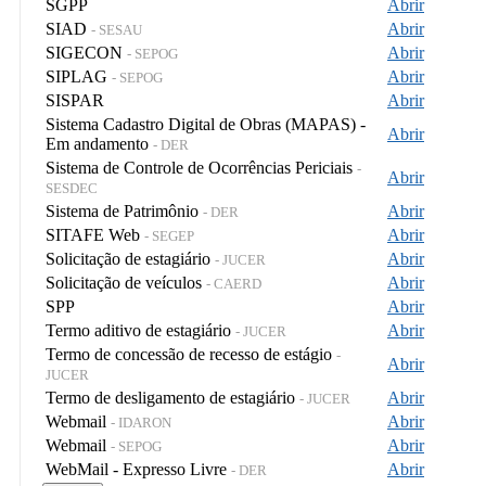
SGPP
Abrir
SIAD
Abrir
- SESAU
SIGECON
Abrir
- SEPOG
SIPLAG
Abrir
- SEPOG
SISPAR
Abrir
Sistema Cadastro Digital de Obras (MAPAS) -
Abrir
Em andamento
- DER
Sistema de Controle de Ocorrências Periciais
-
Abrir
SESDEC
Sistema de Patrimônio
Abrir
- DER
SITAFE Web
Abrir
- SEGEP
Solicitação de estagiário
Abrir
- JUCER
Solicitação de veículos
Abrir
- CAERD
SPP
Abrir
Termo aditivo de estagiário
Abrir
- JUCER
Termo de concessão de recesso de estágio
-
Abrir
JUCER
Termo de desligamento de estagiário
Abrir
- JUCER
Webmail
Abrir
- IDARON
Webmail
Abrir
- SEPOG
WebMail - Expresso Livre
Abrir
- DER