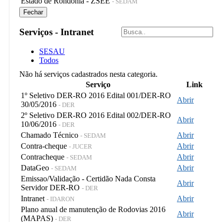
Estado de Rondônia - ZSEE
- SEDAM
Fechar
Serviços - Intranet
SESAU
Todos
Não há serviços cadastrados nesta categoria.
Serviço
Link
1º Seletivo DER-RO 2016 Edital 001/DER-RO
Abrir
30/05/2016
- DER
2º Seletivo DER-RO 2016 Edital 002/DER-RO
Abrir
10/06/2016
- DER
Chamado Técnico
Abrir
- SEDAM
Contra-cheque
Abrir
- JUCER
Contracheque
Abrir
- SEDAM
DataGeo
Abrir
- SEDAM
Emissao/Validação - Certidão Nada Consta
Abrir
Servidor DER-RO
- DER
Intranet
Abrir
- IDARON
Plano anual de manutenção de Rodovias 2016
Abrir
(MAPAS)
- DER