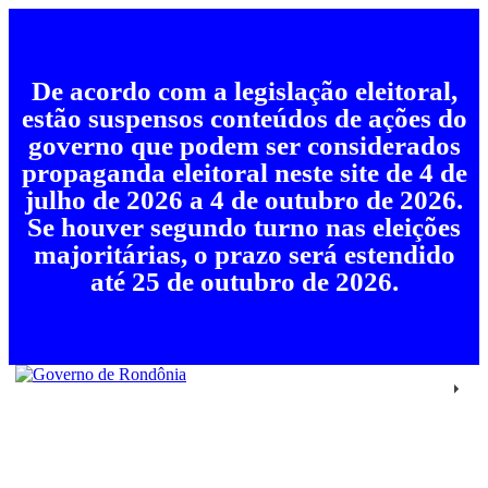
De acordo com a legislação eleitoral,
estão suspensos conteúdos de ações do
governo que podem ser considerados
propaganda eleitoral neste site de 4 de
julho de 2026 a 4 de outubro de 2026.
Se houver segundo turno nas eleições
majoritárias, o prazo será estendido
até 25 de outubro de 2026.