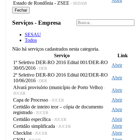
Abrir
Estado de Rondônia - ZSEE
- SEDAM
Fechar
Serviços - Empresa
SESAU
Todos
Não há serviços cadastrados nesta categoria.
Serviço
Link
1º Seletivo DER-RO 2016 Edital 001/DER-RO
Abrir
30/05/2016
- DER
2º Seletivo DER-RO 2016 Edital 002/DER-RO
Abrir
10/06/2016
- DER
Alvará provisório (município de Porto Velho)
-
Abrir
JUCER
Capa de Processo
Abrir
- JUCER
Certidão de inteiro teor – cópia de documento
Abrir
registrado
- JUCER
Certidão específica
Abrir
- JUCER
Certidão simplificada
Abrir
- JUCER
Checklist
Abrir
- JUCER
CNPJ
Abrir