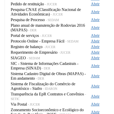
Pedido de restituição
Abrir
- JUCER
Pesquisa CNAE (Classificação Nacional de
Abrir
Atividades Econômicas)
- JUCER
Pesquisa de Processo
Abrir
- SEDAM
Plano anual de manutenção de Rodovias 2016
Abrir
(MAPAS)
- DER
Portal de serviços
Abrir
- JUCER
Protocolo Online - Empresa Fácil
Abrir
- SEDAM
Registro de balanço
Abrir
- JUCER
Requerimento de Empresário
Abrir
- JUCER
SIAGEO
Abrir
- SEDAM
SIC - Sistema de Informações Cadastrais -
Abrir
Empresa (SINAD)
- DER
Sistema Cadastro Digital de Obras (MAPAS) -
Abrir
Em andamento
- DER
Sistema de Fiscalização do Comércio de
Abrir
Agrotóxico - Siafro
- IDARON
Transparência da EpR Contratos e Convênios
-
Abrir
SETIC
Via Postal
Abrir
- JUCER
Zoneamento Socioeconômico e Ecológico do
Abrir