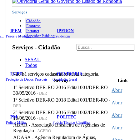
Serviços
Cidadão
Empresa
IPEM
IPERON
Intranet
Servidor Público
Instituto de Educação em Saúde Pública
Pesos e Medidas
Previdência
Serviços - Cidadão
SESAU
Todos
LGPD
OUVIDORIA
Não há serviços cadastrados nesta categoria.
Proteção de Dados Pessoais
Ouvidoria-Geral
Serviço
Link
1º Seletivo DER-RO 2016 Edital 001/DER-RO
Abrir
30/05/2016
- DER
1º Seletivo DER-RO 2018 Edital 001/DER-RO
-
Abrir
DER
2º Seletivo DER-RO 2016 Edital 002/DER-RO
Abrir
PM
POLITEC
10/06/2016
- DER
Polícia Militar
Polícia Técnico-Científica
ABAR - Associação Brasileira de Agências de
Abrir
Regulação
- AGERO
ADASA - Agência Reguladora de Águas,