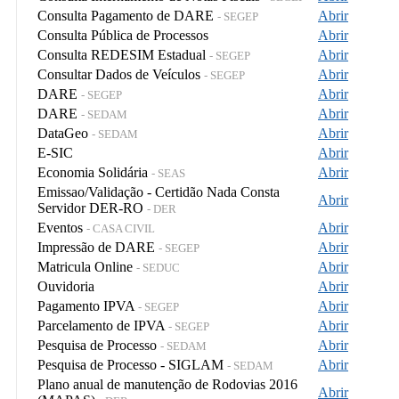
Consulta Pagamento de DARE
Abrir
- SEGEP
Consulta Pública de Processos
Abrir
Consulta REDESIM Estadual
Abrir
- SEGEP
Consultar Dados de Veículos
Abrir
- SEGEP
DARE
Abrir
- SEGEP
DARE
Abrir
- SEDAM
DataGeo
Abrir
- SEDAM
E-SIC
Abrir
Economia Solidária
Abrir
- SEAS
Emissao/Validação - Certidão Nada Consta
Abrir
Servidor DER-RO
- DER
Eventos
Abrir
- CASA CIVIL
Impressão de DARE
Abrir
- SEGEP
Matricula Online
Abrir
- SEDUC
Ouvidoria
Abrir
Pagamento IPVA
Abrir
- SEGEP
Parcelamento de IPVA
Abrir
- SEGEP
Pesquisa de Processo
Abrir
- SEDAM
Pesquisa de Processo - SIGLAM
Abrir
- SEDAM
Plano anual de manutenção de Rodovias 2016
Abrir