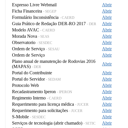
Expresso Livre Webmail
Abrir
Ficha Financeira
Abrir
- SEGEP
Formulário Inconsistência
Abrir
- CAERD
Guia Prático de Redação DER-RO 2017
Abrir
- DER
Modelo AVAC
Abrir
- CAERD
Morada Nova
Abrir
- SEAS
Observatorio
Abrir
- SESDEC
Ordem de Serviço
Abrir
- SESAU
Ordem de Serviço
Abrir
Plano anual de manutenção de Rodovias 2016
Abrir
(MAPAS)
- DER
Portal do Contribuinte
Abrir
Portal do Servidor
Abrir
- SEDAM
Protocolo Web
Abrir
Recadastramento Iperon
Abrir
- IPERON
Regimento Interno
Abrir
- CAERD
Requerimento para licença médica
Abrir
- JUCER
Requerimento para solicitações
Abrir
- JUCER
S-Mobile
Abrir
- SESDEC
Serviços de tecnologia (abrir chamado)
Abrir
- SETIC