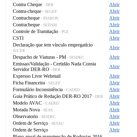
Contra Cheque
Abrir
- DER
Contra-cheque
Abrir
- SEGEP
Contracheque
Abrir
- IDARON
Contracheque
Abrir
- SEDAM
Controle de Tramitação
Abrir
- PGE
CSTI
Abrir
Declaração que tem vínculo empregatício
-
Abrir
JUCER
Despacho de Viaturas - PM
Abrir
- SESDEC
Emissao/Validação - Certidão Nada Consta
Abrir
Servidor DER-RO
- DER
Expresso Livre Webmail
Abrir
Ficha Financeira
Abrir
- SEGEP
Formulário Inconsistência
Abrir
- CAERD
Guia Prático de Redação DER-RO 2017
Abrir
- DER
Modelo AVAC
Abrir
- CAERD
Morada Nova
Abrir
- SEAS
Observatorio
Abrir
- SESDEC
Ordem de Serviço
Abrir
- SESAU
Ordem de Serviço
Abrir
Plano anual de manutenção de Rodovias 2016