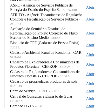
- AGERO
ASPE - Agência de Serviços Públicos de
Abrir
Energia do Estado do Espírito Santo
- AGERO
ATR.TO - Agência Tocantinense de Regulação
Controle e Fiscalização de Serviços Públicos
Abrir
-
AGERO
Avaliação do Seminário Estadual de
Reformulação do Projeto Correção de Fluxo
Abrir
Escolar do Ensino Médio
- SEDUC
Bloqueio de CPF (Cadastro de Pessoa Física)
-
Abrir
JUCER
Cadastro Ambiental Rural de Rondônia - CAR
-
Abrir
SEDAM
Cadastro de Exploradores e Consumidores de
Abrir
Produtos Florestais - CEPROF
- SEDAM
Cadastro de Exploradores e Consumidores de
Abrir
Produtos Florestais - CEPROF
- SEDAM
Cadastro de propriedades produtoras de soja
-
Abrir
IDARON
Carta de Serviço SUPEL
Abrir
- SUPEL
Central de Consultas e Emissão de Guias
-
Abrir
DETRAN
Certidão FGTS
Abrir
- CGE