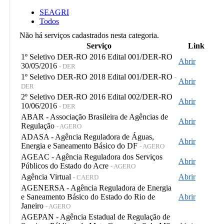
SEAGRI
Todos
Não há serviços cadastrados nesta categoria.
Serviço
Link
1º Seletivo DER-RO 2016 Edital 001/DER-RO
Abrir
30/05/2016
- DER
1º Seletivo DER-RO 2018 Edital 001/DER-RO
-
Abrir
DER
2º Seletivo DER-RO 2016 Edital 002/DER-RO
Abrir
10/06/2016
- DER
ABAR - Associação Brasileira de Agências de
Abrir
Regulação
- AGERO
ADASA - Agência Reguladora de Águas,
Abrir
Energia e Saneamento Básico do DF
- AGERO
AGEAC - Agência Reguladora dos Serviços
Abrir
Públicos do Estado do Acre
- AGERO
Agência Virtual
Abrir
- CAERD
AGENERSA - Agência Reguladora de Energia
e Saneamento Básico do Estado do Rio de
Abrir
Janeiro
- AGERO
AGEPAN - Agência Estadual de Regulação de