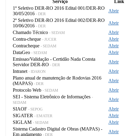
Serviço
Link
1º Seletivo DER-RO 2016 Edital 001/DER-RO
Abrir
30/05/2016
- DER
2º Seletivo DER-RO 2016 Edital 002/DER-RO
Abrir
10/06/2016
- DER
Chamado Técnico
Abrir
- SEDAM
Contra-cheque
Abrir
- JUCER
Contracheque
Abrir
- SEDAM
DataGeo
Abrir
- SEDAM
Emissao/Validação - Certidão Nada Consta
Abrir
Servidor DER-RO
- DER
Intranet
Abrir
- IDARON
Plano anual de manutenção de Rodovias 2016
Abrir
(MAPAS)
- DER
Protocolo Web
Abrir
- SEDAM
SEI - Sistema Eletrônico de Informações
-
Abrir
SEDAM
SIAOF
Abrir
- SEPOG
SIGATER
Abrir
- EMATER
SIGLAM
Abrir
- SEDAM
Sistema Cadastro Digital de Obras (MAPAS) -
Abrir
Em andamento
- DER