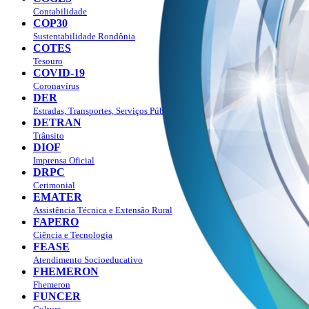
Contabilidade
COP30
Sustentabilidade Rondônia
COTES
Tesouro
COVID-19
Coronavírus
DER
Estradas, Transportes, Serviços Públicos
DETRAN
Trânsito
DIOF
Imprensa Oficial
DRPC
Cerimonial
EMATER
Assistência Técnica e Extensão Rural
FAPERO
Ciência e Tecnologia
FEASE
Atendimento Socioeducativo
FHEMERON
Fhemeron
FUNCER