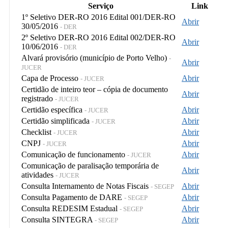
Serviço
Link
1º Seletivo DER-RO 2016 Edital 001/DER-RO
Abrir
30/05/2016
- DER
2º Seletivo DER-RO 2016 Edital 002/DER-RO
Abrir
10/06/2016
- DER
Alvará provisório (município de Porto Velho)
-
Abrir
JUCER
Capa de Processo
Abrir
- JUCER
Certidão de inteiro teor – cópia de documento
Abrir
registrado
- JUCER
Certidão específica
Abrir
- JUCER
Certidão simplificada
Abrir
- JUCER
Checklist
Abrir
- JUCER
CNPJ
Abrir
- JUCER
Comunicação de funcionamento
Abrir
- JUCER
Comunicação de paralisação temporária de
Abrir
atividades
- JUCER
Consulta Internamento de Notas Fiscais
Abrir
- SEGEP
Consulta Pagamento de DARE
Abrir
- SEGEP
Consulta REDESIM Estadual
Abrir
- SEGEP
Consulta SINTEGRA
Abrir
- SEGEP