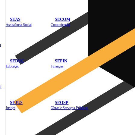
SEAS
SECOM
Assistência Social
Comunicação
l
SEDUC
SEFIN
Educação
Finanças
Administração e Recursos Humanos
SEJUS
SEOSP
Justiça
Obras e Serviços Públicos