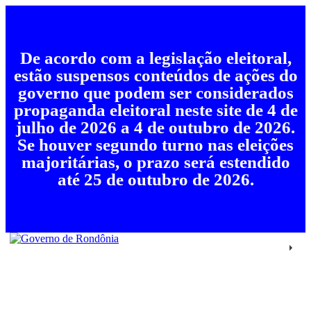
De acordo com a legislação eleitoral,
estão suspensos conteúdos de ações do
governo que podem ser considerados
propaganda eleitoral neste site de 4 de
julho de 2026 a 4 de outubro de 2026.
Se houver segundo turno nas eleições
majoritárias, o prazo será estendido
até 25 de outubro de 2026.