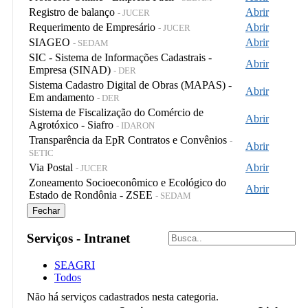
Registro de balanço
Abrir
- JUCER
Requerimento de Empresário
Abrir
- JUCER
SIAGEO
Abrir
- SEDAM
SIC - Sistema de Informações Cadastrais -
Abrir
Empresa (SINAD)
- DER
Sistema Cadastro Digital de Obras (MAPAS) -
Abrir
Em andamento
- DER
Sistema de Fiscalização do Comércio de
Abrir
Agrotóxico - Siafro
- IDARON
Transparência da EpR Contratos e Convênios
-
Abrir
SETIC
Via Postal
Abrir
- JUCER
Zoneamento Socioeconômico e Ecológico do
Abrir
Estado de Rondônia - ZSEE
- SEDAM
Fechar
Serviços - Intranet
SEAGRI
Todos
Não há serviços cadastrados nesta categoria.