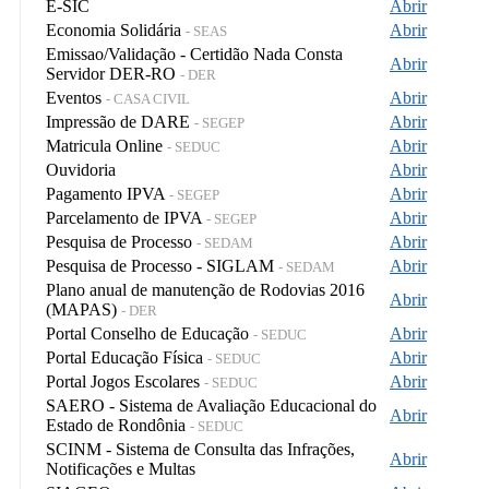
E-SIC
Abrir
Economia Solidária
Abrir
- SEAS
Emissao/Validação - Certidão Nada Consta
Abrir
Servidor DER-RO
- DER
Eventos
Abrir
- CASA CIVIL
Impressão de DARE
Abrir
- SEGEP
Matricula Online
Abrir
- SEDUC
Ouvidoria
Abrir
Pagamento IPVA
Abrir
- SEGEP
Parcelamento de IPVA
Abrir
- SEGEP
Pesquisa de Processo
Abrir
- SEDAM
Pesquisa de Processo - SIGLAM
Abrir
- SEDAM
Plano anual de manutenção de Rodovias 2016
Abrir
(MAPAS)
- DER
Portal Conselho de Educação
Abrir
- SEDUC
Portal Educação Física
Abrir
- SEDUC
Portal Jogos Escolares
Abrir
- SEDUC
SAERO - Sistema de Avaliação Educacional do
Abrir
Estado de Rondônia
- SEDUC
SCINM - Sistema de Consulta das Infrações,
Abrir
Notificações e Multas