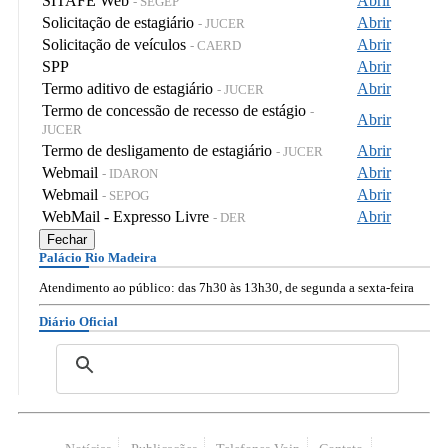
SITAFE Web
Abrir
- SEGEP
Solicitação de estagiário
Abrir
- JUCER
Solicitação de veículos
Abrir
- CAERD
SPP
Abrir
Termo aditivo de estagiário
Abrir
- JUCER
Termo de concessão de recesso de estágio
-
Abrir
JUCER
Termo de desligamento de estagiário
Abrir
- JUCER
Webmail
Abrir
- IDARON
Webmail
Abrir
- SEPOG
WebMail - Expresso Livre
Abrir
- DER
Fechar
Palácio Rio Madeira
Atendimento ao público: das 7h30 às 13h30, de segunda a sexta-feira
Diário Oficial