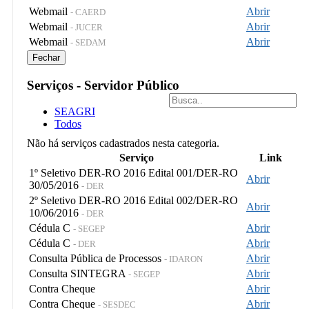
Webmail
Abrir
- CAERD
Webmail
Abrir
- JUCER
Webmail
Abrir
- SEDAM
Fechar
Serviços - Servidor Público
SEAGRI
Todos
Não há serviços cadastrados nesta categoria.
Serviço
Link
1º Seletivo DER-RO 2016 Edital 001/DER-RO
Abrir
30/05/2016
- DER
2º Seletivo DER-RO 2016 Edital 002/DER-RO
Abrir
10/06/2016
- DER
Cédula C
Abrir
- SEGEP
Cédula C
Abrir
- DER
Consulta Pública de Processos
Abrir
- IDARON
Consulta SINTEGRA
Abrir
- SEGEP
Contra Cheque
Abrir
Contra Cheque
Abrir
- SESDEC