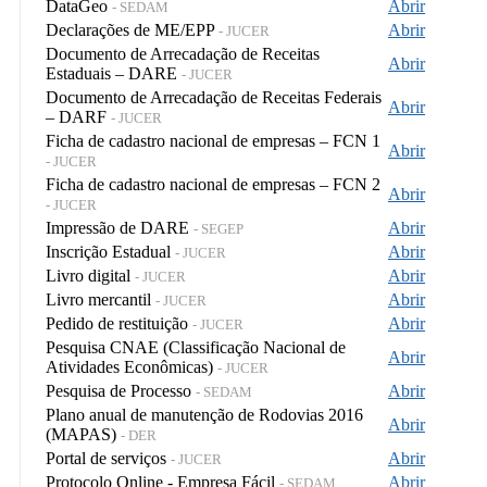
DataGeo
Abrir
- SEDAM
Declarações de ME/EPP
Abrir
- JUCER
Documento de Arrecadação de Receitas
Abrir
Estaduais – DARE
- JUCER
Documento de Arrecadação de Receitas Federais
Abrir
– DARF
- JUCER
Ficha de cadastro nacional de empresas – FCN 1
Abrir
- JUCER
Ficha de cadastro nacional de empresas – FCN 2
Abrir
- JUCER
Impressão de DARE
Abrir
- SEGEP
Inscrição Estadual
Abrir
- JUCER
Livro digital
Abrir
- JUCER
Livro mercantil
Abrir
- JUCER
Pedido de restituição
Abrir
- JUCER
Pesquisa CNAE (Classificação Nacional de
Abrir
Atividades Econômicas)
- JUCER
Pesquisa de Processo
Abrir
- SEDAM
Plano anual de manutenção de Rodovias 2016
Abrir
(MAPAS)
- DER
Portal de serviços
Abrir
- JUCER
Protocolo Online - Empresa Fácil
Abrir
- SEDAM