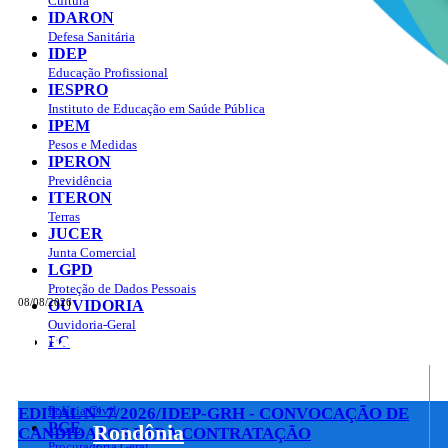
Cultura
IDARON
Defesa Sanitária
IDEP
Educação Profissional
IESPRO
Instituto de Educação em Saúde Pública
IPEM
Pesos e Medidas
IPERON
Previdência
ITERON
Terras
JUCER
Junta Comercial
LGPD
Proteção de Dados Pessoais
08/08/2026
OUVIDORIA
Ouvidoria-Geral
Portal do Governo do
Estado de Rondônia
PC
Governo
de
Polícia Civil
EDITAL Nº 7/2026/IDEP-GRH - CONVOCAÇÃO DE
PGE
Rondônia
CANDIDATOS PARA CONTRATAÇÃO
Procuradoria Geral