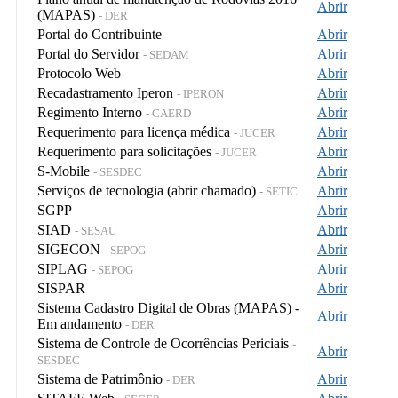
Abrir
(MAPAS)
- DER
Portal do Contribuinte
Abrir
Portal do Servidor
Abrir
- SEDAM
Protocolo Web
Abrir
Recadastramento Iperon
Abrir
- IPERON
Regimento Interno
Abrir
- CAERD
Requerimento para licença médica
Abrir
- JUCER
Requerimento para solicitações
Abrir
- JUCER
S-Mobile
Abrir
- SESDEC
Serviços de tecnologia (abrir chamado)
Abrir
- SETIC
SGPP
Abrir
SIAD
Abrir
- SESAU
SIGECON
Abrir
- SEPOG
SIPLAG
Abrir
- SEPOG
SISPAR
Abrir
Sistema Cadastro Digital de Obras (MAPAS) -
Abrir
Em andamento
- DER
Sistema de Controle de Ocorrências Periciais
-
Abrir
SESDEC
Sistema de Patrimônio
Abrir
- DER