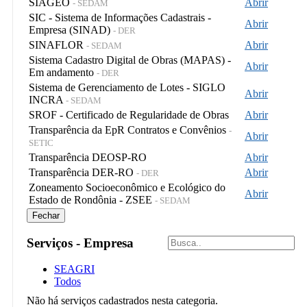
SIAGEO
Abrir
- SEDAM
SIC - Sistema de Informações Cadastrais -
Abrir
Empresa (SINAD)
- DER
SINAFLOR
Abrir
- SEDAM
Sistema Cadastro Digital de Obras (MAPAS) -
Abrir
Em andamento
- DER
Sistema de Gerenciamento de Lotes - SIGLO
Abrir
INCRA
- SEDAM
SROF - Certificado de Regularidade de Obras
Abrir
Transparência da EpR Contratos e Convênios
-
Abrir
SETIC
Transparência DEOSP-RO
Abrir
Transparência DER-RO
Abrir
- DER
Zoneamento Socioeconômico e Ecológico do
Abrir
Estado de Rondônia - ZSEE
- SEDAM
Fechar
Serviços - Empresa
SEAGRI
Todos
Não há serviços cadastrados nesta categoria.