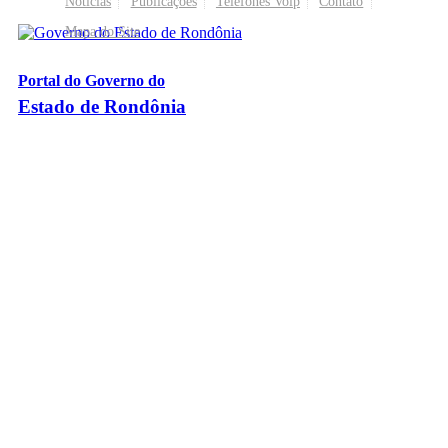
Notícias
Publicações
Telefones Voip
Contato
Mapa do Site
Portal do Governo do
Estado de Rondônia
Palácio Rio Madeira
- Av. Farquar, 2986 - Bairro Pedrinhas
CEP 76.801-470 - Porto Velho, RO
© 2026
Governo do Estado de Rondônia
Todos os Direitos Reservados