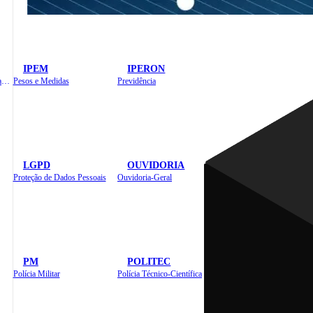
IPEM
IPERON
Instituto de Educação em Saúde Pública
Pesos e Medidas
Previdência
LGPD
OUVIDORIA
Proteção de Dados Pessoais
Ouvidoria-Geral
PM
POLITEC
Polícia Militar
Polícia Técnico-Científica