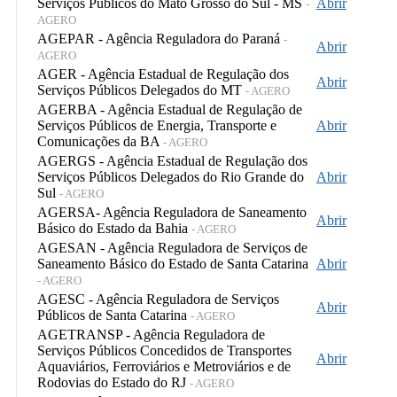
Serviços Públicos do Mato Grosso do Sul - MS
Abrir
-
AGERO
AGEPAR - Agência Reguladora do Paraná
-
Abrir
AGERO
AGER - Agência Estadual de Regulação dos
Abrir
Serviços Públicos Delegados do MT
- AGERO
AGERBA - Agência Estadual de Regulação de
Serviços Públicos de Energia, Transporte e
Abrir
Comunicações da BA
- AGERO
AGERGS - Agência Estadual de Regulação dos
Serviços Públicos Delegados do Rio Grande do
Abrir
Sul
- AGERO
AGERSA- Agência Reguladora de Saneamento
Abrir
Básico do Estado da Bahia
- AGERO
AGESAN - Agência Reguladora de Serviços de
Saneamento Básico do Estado de Santa Catarina
Abrir
- AGERO
AGESC - Agência Reguladora de Serviços
Abrir
Públicos de Santa Catarina
- AGERO
AGETRANSP - Agência Reguladora de
Serviços Públicos Concedidos de Transportes
Abrir
Aquaviários, Ferroviários e Metroviários e de
Rodovias do Estado do RJ
- AGERO