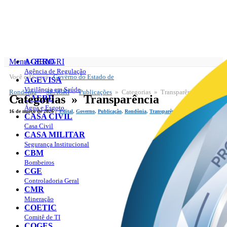
Menu - SEAGRI
AGERO
Agência de Regulação
Você está aqui:
Governo do Estado de
SEAGRI
AGEVISA
Publicações
Vigilância em Saúde
Rondônia
»
SEAGRI
»
Publicações
» Categorias » Transparência
Categorias » Transparência
CAERD
Água e Esgoto
16 de março de 2026 |
Edital
,
Governo
,
Publicação
,
Rondônia
,
Transparência
CASA CIVIL
Casa Civil
CASA MILITAR
Segurança Institucional
CBM
Bombeiros
CGE
Controladoria Geral
CMR
Mineração
COETIC
Comitê de TI
COGES