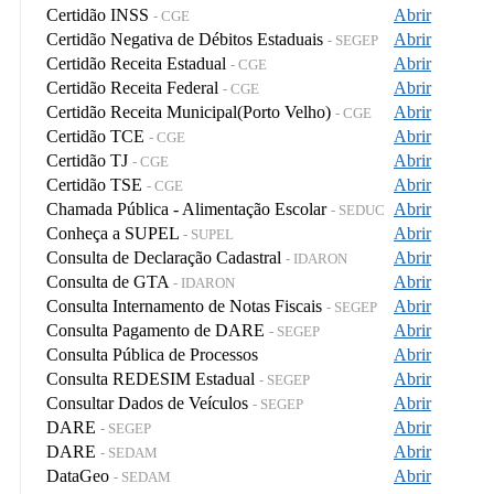
Certidão INSS
Abrir
- CGE
Certidão Negativa de Débitos Estaduais
Abrir
- SEGEP
Certidão Receita Estadual
Abrir
- CGE
Certidão Receita Federal
Abrir
- CGE
Certidão Receita Municipal(Porto Velho)
Abrir
- CGE
Certidão TCE
Abrir
- CGE
Certidão TJ
Abrir
- CGE
Certidão TSE
Abrir
- CGE
Chamada Pública - Alimentação Escolar
Abrir
- SEDUC
Conheça a SUPEL
Abrir
- SUPEL
Consulta de Declaração Cadastral
Abrir
- IDARON
Consulta de GTA
Abrir
- IDARON
Consulta Internamento de Notas Fiscais
Abrir
- SEGEP
Consulta Pagamento de DARE
Abrir
- SEGEP
Consulta Pública de Processos
Abrir
Consulta REDESIM Estadual
Abrir
- SEGEP
Consultar Dados de Veículos
Abrir
- SEGEP
DARE
Abrir
- SEGEP
DARE
Abrir
- SEDAM
DataGeo
Abrir
- SEDAM