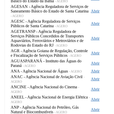
Básico do Estado da Bahia
- AGERO
AGESAN - Agência Reguladora de Serviços de
Saneamento Básico do Estado de Santa Catarina
Abrir
- AGERO
AGESC - Agência Reguladora de Serviços
Abrir
Públicos de Santa Catarina
- AGERO
AGETRANSP - Agência Reguladora de
Serviços Públicos Concedidos de Transportes
Abrir
Aquaviários, Ferroviários e Metroviários e de
Rodovias do Estado do RJ
- AGERO
AGR - Agência Goiana de Regulação, Controle
Abrir
e Fiscalização de Serviços Públicos
- AGERO
AGUASPARANÁ - Instituto das Águas do
Abrir
Paraná
- AGERO
ANA - Agência Nacional de Águas
Abrir
- AGERO
ANAC - Agência Nacional de Aviação Civil
-
Abrir
AGERO
ANCINE - Agência Nacional do Cinema
-
Abrir
AGERO
ANEEL - Agência Nacional de Energia Elétrica
-
Abrir
AGERO
ANP - Agência Nacional do Petróleo, Gás
Abrir
Natural e Biocombustíveis
- AGERO