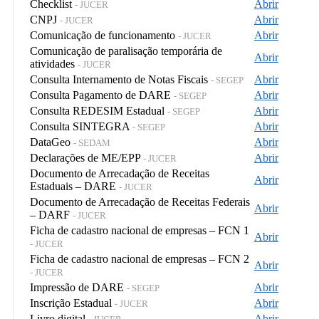
Checklist
Abrir
- JUCER
CNPJ
Abrir
- JUCER
Comunicação de funcionamento
Abrir
- JUCER
Comunicação de paralisação temporária de
Abrir
atividades
- JUCER
Consulta Internamento de Notas Fiscais
Abrir
- SEGEP
Consulta Pagamento de DARE
Abrir
- SEGEP
Consulta REDESIM Estadual
Abrir
- SEGEP
Consulta SINTEGRA
Abrir
- SEGEP
DataGeo
Abrir
- SEDAM
Declarações de ME/EPP
Abrir
- JUCER
Documento de Arrecadação de Receitas
Abrir
Estaduais – DARE
- JUCER
Documento de Arrecadação de Receitas Federais
Abrir
– DARF
- JUCER
Ficha de cadastro nacional de empresas – FCN 1
Abrir
- JUCER
Ficha de cadastro nacional de empresas – FCN 2
Abrir
- JUCER
Impressão de DARE
Abrir
- SEGEP
Inscrição Estadual
Abrir
- JUCER
Livro digital
Abrir