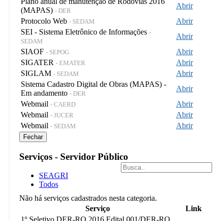
Plano anual de manutenção de Rodovias 2016
Abrir
(MAPAS)
- DER
Protocolo Web
Abrir
- SEDAM
SEI - Sistema Eletrônico de Informações
-
Abrir
SEDAM
SIAOF
Abrir
- SEPOG
SIGATER
Abrir
- EMATER
SIGLAM
Abrir
- SEDAM
Sistema Cadastro Digital de Obras (MAPAS) -
Abrir
Em andamento
- DER
Webmail
Abrir
- CAERD
Webmail
Abrir
- JUCER
Webmail
Abrir
- SEDAM
Fechar
Serviços - Servidor Público
SEAGRI
Todos
Não há serviços cadastrados nesta categoria.
Serviço
Link
1º Seletivo DER-RO 2016 Edital 001/DER-RO