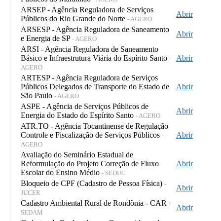
ARSEP - Agência Reguladora de Serviços
Abrir
Públicos do Rio Grande do Norte
- AGERO
ARSESP - Agência Reguladora de Saneamento
Abrir
e Energia de SP
- AGERO
ARSI - Agência Reguladora de Saneamento
Básico e Infraestrutura Viária do Espírito Santo
Abrir
-
AGERO
ARTESP - Agência Reguladora de Serviços
Públicos Delegados de Transporte do Estado de
Abrir
São Paulo
- AGERO
ASPE - Agência de Serviços Públicos de
Abrir
Energia do Estado do Espírito Santo
- AGERO
ATR.TO - Agência Tocantinense de Regulação
Controle e Fiscalização de Serviços Públicos
Abrir
-
AGERO
Avaliação do Seminário Estadual de
Reformulação do Projeto Correção de Fluxo
Abrir
Escolar do Ensino Médio
- SEDUC
Bloqueio de CPF (Cadastro de Pessoa Física)
-
Abrir
JUCER
Cadastro Ambiental Rural de Rondônia - CAR
-
Abrir
SEDAM