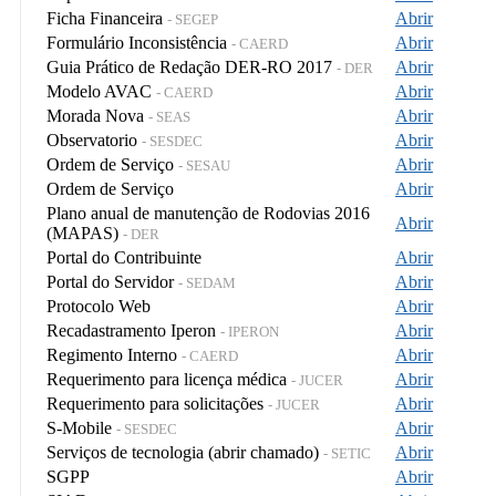
Ficha Financeira
Abrir
- SEGEP
Formulário Inconsistência
Abrir
- CAERD
Guia Prático de Redação DER-RO 2017
Abrir
- DER
Modelo AVAC
Abrir
- CAERD
Morada Nova
Abrir
- SEAS
Observatorio
Abrir
- SESDEC
Ordem de Serviço
Abrir
- SESAU
Ordem de Serviço
Abrir
Plano anual de manutenção de Rodovias 2016
Abrir
(MAPAS)
- DER
Portal do Contribuinte
Abrir
Portal do Servidor
Abrir
- SEDAM
Protocolo Web
Abrir
Recadastramento Iperon
Abrir
- IPERON
Regimento Interno
Abrir
- CAERD
Requerimento para licença médica
Abrir
- JUCER
Requerimento para solicitações
Abrir
- JUCER
S-Mobile
Abrir
- SESDEC
Serviços de tecnologia (abrir chamado)
Abrir
- SETIC
SGPP
Abrir