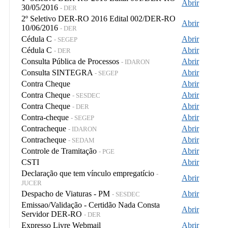
Abrir
30/05/2016
- DER
2º Seletivo DER-RO 2016 Edital 002/DER-RO
Abrir
10/06/2016
- DER
Cédula C
Abrir
- SEGEP
Cédula C
Abrir
- DER
Consulta Pública de Processos
Abrir
- IDARON
Consulta SINTEGRA
Abrir
- SEGEP
Contra Cheque
Abrir
Contra Cheque
Abrir
- SESDEC
Contra Cheque
Abrir
- DER
Contra-cheque
Abrir
- SEGEP
Contracheque
Abrir
- IDARON
Contracheque
Abrir
- SEDAM
Controle de Tramitação
Abrir
- PGE
CSTI
Abrir
Declaração que tem vínculo empregatício
-
Abrir
JUCER
Despacho de Viaturas - PM
Abrir
- SESDEC
Emissao/Validação - Certidão Nada Consta
Abrir
Servidor DER-RO
- DER
Expresso Livre Webmail
Abrir