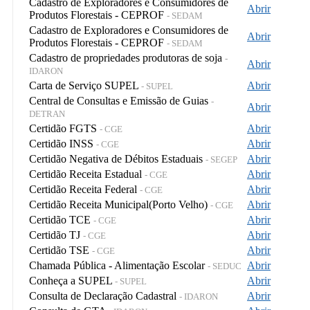
Cadastro de Exploradores e Consumidores de
Abrir
Produtos Florestais - CEPROF
- SEDAM
Cadastro de Exploradores e Consumidores de
Abrir
Produtos Florestais - CEPROF
- SEDAM
Cadastro de propriedades produtoras de soja
-
Abrir
IDARON
Carta de Serviço SUPEL
Abrir
- SUPEL
Central de Consultas e Emissão de Guias
-
Abrir
DETRAN
Certidão FGTS
Abrir
- CGE
Certidão INSS
Abrir
- CGE
Certidão Negativa de Débitos Estaduais
Abrir
- SEGEP
Certidão Receita Estadual
Abrir
- CGE
Certidão Receita Federal
Abrir
- CGE
Certidão Receita Municipal(Porto Velho)
Abrir
- CGE
Certidão TCE
Abrir
- CGE
Certidão TJ
Abrir
- CGE
Certidão TSE
Abrir
- CGE
Chamada Pública - Alimentação Escolar
Abrir
- SEDUC
Conheça a SUPEL
Abrir
- SUPEL
Consulta de Declaração Cadastral
Abrir
- IDARON