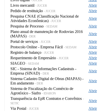
- JUCER
Livro mercantil
Abrir
- JUCER
Pedido de restituição
Abrir
- JUCER
Pesquisa CNAE (Classificação Nacional de
Abrir
Atividades Econômicas)
- JUCER
Pesquisa de Processo
Abrir
- SEDAM
Plano anual de manutenção de Rodovias 2016
Abrir
(MAPAS)
- DER
Portal de serviços
Abrir
- JUCER
Protocolo Online - Empresa Fácil
Abrir
- SEDAM
Registro de balanço
Abrir
- JUCER
Requerimento de Empresário
Abrir
- JUCER
SIAGEO
Abrir
- SEDAM
SIC - Sistema de Informações Cadastrais -
Abrir
Empresa (SINAD)
- DER
Sistema Cadastro Digital de Obras (MAPAS) -
Abrir
Em andamento
- DER
Sistema de Fiscalização do Comércio de
Abrir
Agrotóxico - Siafro
- IDARON
Transparência da EpR Contratos e Convênios
-
Abrir
SETIC
Via Postal
Abrir
- JUCER