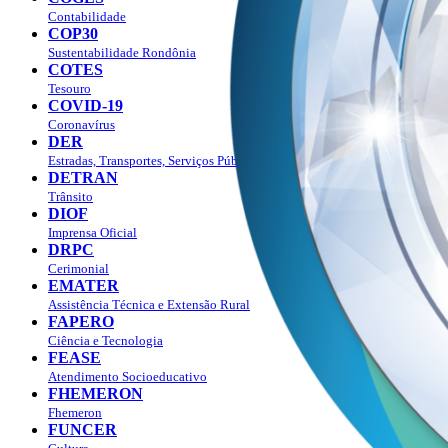
Contabilidade
COP30
Sustentabilidade Rondônia
COTES
Tesouro
COVID-19
Coronavírus
DER
Estradas, Transportes, Serviços Públicos
DETRAN
Trânsito
DIOF
Imprensa Oficial
DRPC
Cerimonial
EMATER
Assistência Técnica e Extensão Rural
FAPERO
Ciência e Tecnologia
FEASE
Atendimento Socioeducativo
FHEMERON
Fhemeron
FUNCER