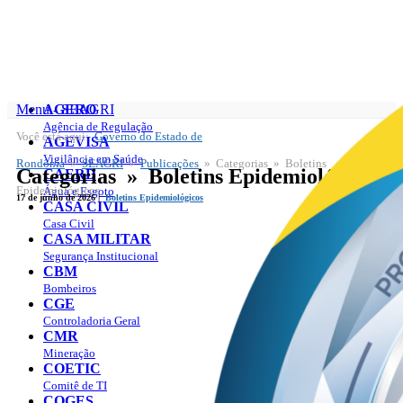
Menu - SEAGRI
AGERO
Agência de Regulação
Você está aqui:
Governo do Estado de
SEAGRI
AGEVISA
Publicações
Vigilância em Saúde
Rondônia
»
SEAGRI
»
Publicações
» Categorias » Boletins
Categorias » Boletins Epidemiológicos
CAERD
Epidemiológicos
Água e Esgoto
17 de junho de 2026 |
Boletins Epidemiológicos
CASA CIVIL
Casa Civil
CASA MILITAR
Segurança Institucional
CBM
Bombeiros
CGE
Controladoria Geral
CMR
Mineração
COETIC
Comitê de TI
COGES