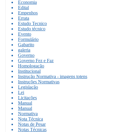
Economia
Edital
Empenhos
Errata
Estudo Tecnico
Estudo técnico
Evento
Formulário
Gabarito
galeria
Governo
Governo Fez e Faz
Homologação
Institucional
Instrução Normativa - imagens totens
Instruções Normativas
Legislação
Lei
Licitações
Manual
Manual
Normativa
Nota Técnica
Notas de Pesar
Notas Técnicas