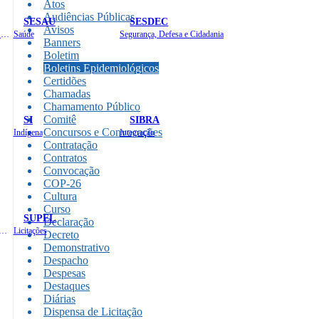
Atos
Audiências Públicas
SESAU
SESDEC
Avisos
Planejamento, Orçamento e Gestão
Saúde
Segurança, Defesa e Cidadania
Banners
Boletim
Boletins Epidemiológicos
Certidões
Chamadas
Chamamento Público
Comitê
SI
SIBRA
Concursos e Convocações
Indígena
Integração
Contratação
Contratos
Convocação
COP-26
Cultura
Curso
SUPEL
Declaração
 de Gastos Públicos Administrativos
Licitações
Decreto
Demonstrativo
Despacho
Despesas
Destaques
Diárias
Dispensa de Licitação