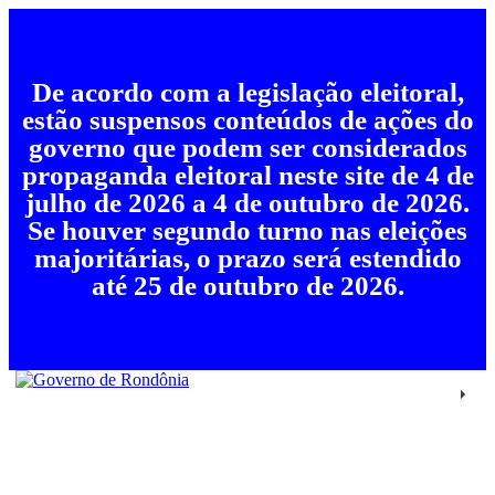
De acordo com a legislação eleitoral,
estão suspensos conteúdos de ações do
governo que podem ser considerados
propaganda eleitoral neste site de 4 de
julho de 2026 a 4 de outubro de 2026.
Se houver segundo turno nas eleições
majoritárias, o prazo será estendido
até 25 de outubro de 2026.