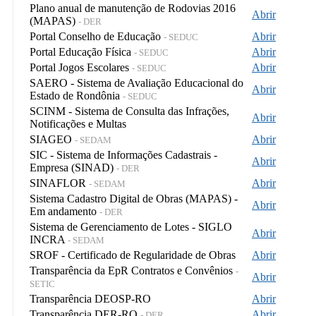
Plano anual de manutenção de Rodovias 2016
Abrir
(MAPAS)
- DER
Portal Conselho de Educação
Abrir
- SEDUC
Portal Educação Física
Abrir
- SEDUC
Portal Jogos Escolares
Abrir
- SEDUC
SAERO - Sistema de Avaliação Educacional do
Abrir
Estado de Rondônia
- SEDUC
SCINM - Sistema de Consulta das Infrações,
Abrir
Notificações e Multas
SIAGEO
Abrir
- SEDAM
SIC - Sistema de Informações Cadastrais -
Abrir
Empresa (SINAD)
- DER
SINAFLOR
Abrir
- SEDAM
Sistema Cadastro Digital de Obras (MAPAS) -
Abrir
Em andamento
- DER
Sistema de Gerenciamento de Lotes - SIGLO
Abrir
INCRA
- SEDAM
SROF - Certificado de Regularidade de Obras
Abrir
Transparência da EpR Contratos e Convênios
-
Abrir
SETIC
Transparência DEOSP-RO
Abrir
Transparência DER-RO
Abrir
- DER