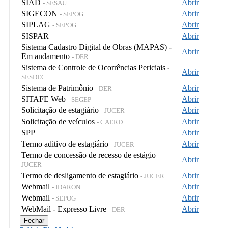
SIAD
Abrir
- SESAU
SIGECON
Abrir
- SEPOG
SIPLAG
Abrir
- SEPOG
SISPAR
Abrir
Sistema Cadastro Digital de Obras (MAPAS) -
Abrir
Em andamento
- DER
Sistema de Controle de Ocorrências Periciais
-
Abrir
SESDEC
Sistema de Patrimônio
Abrir
- DER
SITAFE Web
Abrir
- SEGEP
Solicitação de estagiário
Abrir
- JUCER
Solicitação de veículos
Abrir
- CAERD
SPP
Abrir
Termo aditivo de estagiário
Abrir
- JUCER
Termo de concessão de recesso de estágio
-
Abrir
JUCER
Termo de desligamento de estagiário
Abrir
- JUCER
Webmail
Abrir
- IDARON
Webmail
Abrir
- SEPOG
WebMail - Expresso Livre
Abrir
- DER
Fechar