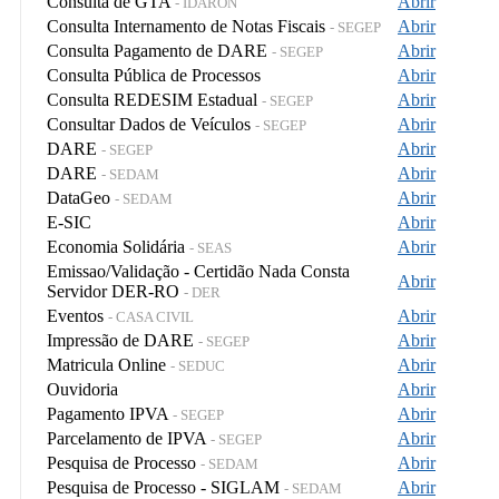
Consulta de GTA
Abrir
- IDARON
Consulta Internamento de Notas Fiscais
Abrir
- SEGEP
Consulta Pagamento de DARE
Abrir
- SEGEP
Consulta Pública de Processos
Abrir
Consulta REDESIM Estadual
Abrir
- SEGEP
Consultar Dados de Veículos
Abrir
- SEGEP
DARE
Abrir
- SEGEP
DARE
Abrir
- SEDAM
DataGeo
Abrir
- SEDAM
E-SIC
Abrir
Economia Solidária
Abrir
- SEAS
Emissao/Validação - Certidão Nada Consta
Abrir
Servidor DER-RO
- DER
Eventos
Abrir
- CASA CIVIL
Impressão de DARE
Abrir
- SEGEP
Matricula Online
Abrir
- SEDUC
Ouvidoria
Abrir
Pagamento IPVA
Abrir
- SEGEP
Parcelamento de IPVA
Abrir
- SEGEP
Pesquisa de Processo
Abrir
- SEDAM
Pesquisa de Processo - SIGLAM
Abrir
- SEDAM