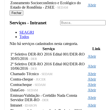
Zoneamento Socioeconômico e Ecológico do
Abrir
Estado de Rondônia - ZSEE
- SEDAM
Fechar
Serviços - Intranet
SEAGRI
Todos
Não há serviços cadastrados nesta categoria.
Serviço
Link
1º Seletivo DER-RO 2016 Edital 001/DER-RO
Abrir
30/05/2016
- DER
2º Seletivo DER-RO 2016 Edital 002/DER-RO
Abrir
10/06/2016
- DER
Chamado Técnico
Abrir
- SEDAM
Contra-cheque
Abrir
- JUCER
Contracheque
Abrir
- SEDAM
DataGeo
Abrir
- SEDAM
Emissao/Validação - Certidão Nada Consta
Abrir
Servidor DER-RO
- DER
Intranet
Abrir
- IDARON