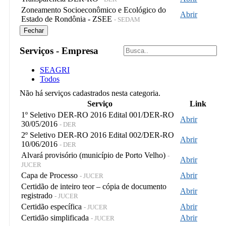
Zoneamento Socioeconômico e Ecológico do
Abrir
Estado de Rondônia - ZSEE
- SEDAM
Fechar
Serviços - Empresa
SEAGRI
Todos
Não há serviços cadastrados nesta categoria.
Serviço
Link
1º Seletivo DER-RO 2016 Edital 001/DER-RO
Abrir
30/05/2016
- DER
2º Seletivo DER-RO 2016 Edital 002/DER-RO
Abrir
10/06/2016
- DER
Alvará provisório (município de Porto Velho)
-
Abrir
JUCER
Capa de Processo
Abrir
- JUCER
Certidão de inteiro teor – cópia de documento
Abrir
registrado
- JUCER
Certidão específica
Abrir
- JUCER
Certidão simplificada
Abrir
- JUCER