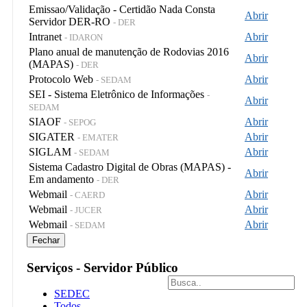
Emissao/Validação - Certidão Nada Consta
Abrir
Servidor DER-RO
- DER
Intranet
Abrir
- IDARON
Plano anual de manutenção de Rodovias 2016
Abrir
(MAPAS)
- DER
Protocolo Web
Abrir
- SEDAM
SEI - Sistema Eletrônico de Informações
-
Abrir
SEDAM
SIAOF
Abrir
- SEPOG
SIGATER
Abrir
- EMATER
SIGLAM
Abrir
- SEDAM
Sistema Cadastro Digital de Obras (MAPAS) -
Abrir
Em andamento
- DER
Webmail
Abrir
- CAERD
Webmail
Abrir
- JUCER
Webmail
Abrir
- SEDAM
Fechar
Serviços - Servidor Público
SEDEC
Todos