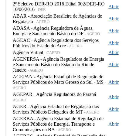
2º Seletivo DER-RO 2016 Edital 002/DER-RO
Abrir
10/06/2016
- DER
ABAR - Associação Brasileira de Agências de
Abrir
Regulação
- AGERO
ADASA - Agência Reguladora de Águas,
Abrir
Energia e Saneamento Básico do DF
- AGERO
AGEAC - Agência Reguladora dos Serviços
Abrir
Públicos do Estado do Acre
- AGERO
Agência Virtual
Abrir
- CAERD
AGENERSA - Agência Reguladora de Energia
e Saneamento Básico do Estado do Rio de
Abrir
Janeiro
- AGERO
AGEPAN - Agência Estadual de Regulação de
Serviços Públicos do Mato Grosso do Sul - MS
Abrir
-
AGERO
AGEPAR - Agência Reguladora do Paraná
-
Abrir
AGERO
AGER - Agência Estadual de Regulação dos
Abrir
Serviços Públicos Delegados do MT
- AGERO
AGERBA - Agência Estadual de Regulação de
Serviços Públicos de Energia, Transporte e
Abrir
Comunicações da BA
- AGERO