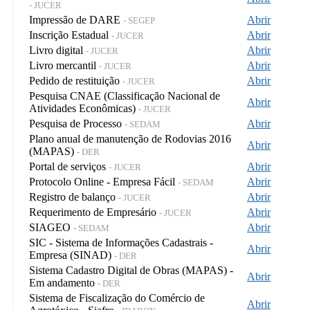
- JUCER
Impressão de DARE
Abrir
- SEGEP
Inscrição Estadual
Abrir
- JUCER
Livro digital
Abrir
- JUCER
Livro mercantil
Abrir
- JUCER
Pedido de restituição
Abrir
- JUCER
Pesquisa CNAE (Classificação Nacional de
Abrir
Atividades Econômicas)
- JUCER
Pesquisa de Processo
Abrir
- SEDAM
Plano anual de manutenção de Rodovias 2016
Abrir
(MAPAS)
- DER
Portal de serviços
Abrir
- JUCER
Protocolo Online - Empresa Fácil
Abrir
- SEDAM
Registro de balanço
Abrir
- JUCER
Requerimento de Empresário
Abrir
- JUCER
SIAGEO
Abrir
- SEDAM
SIC - Sistema de Informações Cadastrais -
Abrir
Empresa (SINAD)
- DER
Sistema Cadastro Digital de Obras (MAPAS) -
Abrir
Em andamento
- DER
Sistema de Fiscalização do Comércio de
Abrir