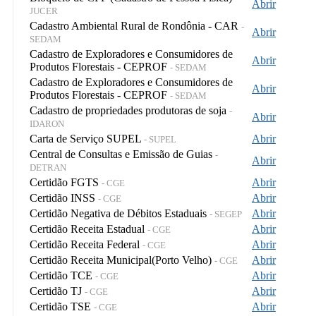
Abrir
JUCER
Cadastro Ambiental Rural de Rondônia - CAR
-
Abrir
SEDAM
Cadastro de Exploradores e Consumidores de
Abrir
Produtos Florestais - CEPROF
- SEDAM
Cadastro de Exploradores e Consumidores de
Abrir
Produtos Florestais - CEPROF
- SEDAM
Cadastro de propriedades produtoras de soja
-
Abrir
IDARON
Carta de Serviço SUPEL
Abrir
- SUPEL
Central de Consultas e Emissão de Guias
-
Abrir
DETRAN
Certidão FGTS
Abrir
- CGE
Certidão INSS
Abrir
- CGE
Certidão Negativa de Débitos Estaduais
Abrir
- SEGEP
Certidão Receita Estadual
Abrir
- CGE
Certidão Receita Federal
Abrir
- CGE
Certidão Receita Municipal(Porto Velho)
Abrir
- CGE
Certidão TCE
Abrir
- CGE
Certidão TJ
Abrir
- CGE
Certidão TSE
Abrir
- CGE