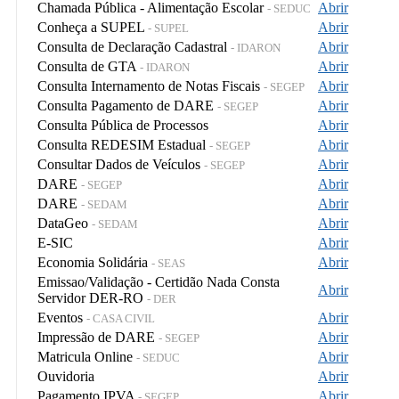
Chamada Pública - Alimentação Escolar
Abrir
- SEDUC
Conheça a SUPEL
Abrir
- SUPEL
Consulta de Declaração Cadastral
Abrir
- IDARON
Consulta de GTA
Abrir
- IDARON
Consulta Internamento de Notas Fiscais
Abrir
- SEGEP
Consulta Pagamento de DARE
Abrir
- SEGEP
Consulta Pública de Processos
Abrir
Consulta REDESIM Estadual
Abrir
- SEGEP
Consultar Dados de Veículos
Abrir
- SEGEP
DARE
Abrir
- SEGEP
DARE
Abrir
- SEDAM
DataGeo
Abrir
- SEDAM
E-SIC
Abrir
Economia Solidária
Abrir
- SEAS
Emissao/Validação - Certidão Nada Consta
Abrir
Servidor DER-RO
- DER
Eventos
Abrir
- CASA CIVIL
Impressão de DARE
Abrir
- SEGEP
Matricula Online
Abrir
- SEDUC
Ouvidoria
Abrir
Pagamento IPVA
Abrir
- SEGEP