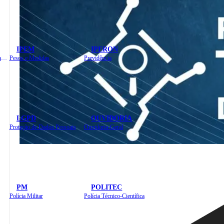
IPEM
IPERON
Instituto de Educação em Saúde Pública
Pesos e Medidas
Previdência
LGPD
OUVIDORIA
Proteção de Dados Pessoais
Ouvidoria-Geral
PM
POLITEC
Polícia Militar
Polícia Técnico-Científica