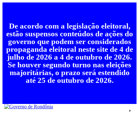
De acordo com a legislação eleitoral,
estão suspensos conteúdos de ações do
governo que podem ser considerados
propaganda eleitoral neste site de 4 de
julho de 2026 a 4 de outubro de 2026.
Se houver segundo turno nas eleições
majoritárias, o prazo será estendido
até 25 de outubro de 2026.