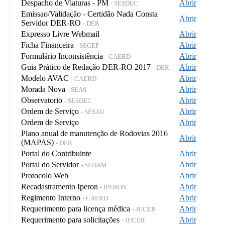
Despacho de Viaturas - PM
Abrir
- SESDEC
Emissao/Validação - Certidão Nada Consta
Abrir
Servidor DER-RO
- DER
Expresso Livre Webmail
Abrir
Ficha Financeira
Abrir
- SEGEP
Formulário Inconsistência
Abrir
- CAERD
Guia Prático de Redação DER-RO 2017
Abrir
- DER
Modelo AVAC
Abrir
- CAERD
Morada Nova
Abrir
- SEAS
Observatorio
Abrir
- SESDEC
Ordem de Serviço
Abrir
- SESAU
Ordem de Serviço
Abrir
Plano anual de manutenção de Rodovias 2016
Abrir
(MAPAS)
- DER
Portal do Contribuinte
Abrir
Portal do Servidor
Abrir
- SEDAM
Protocolo Web
Abrir
Recadastramento Iperon
Abrir
- IPERON
Regimento Interno
Abrir
- CAERD
Requerimento para licença médica
Abrir
- JUCER
Requerimento para solicitações
Abrir
- JUCER