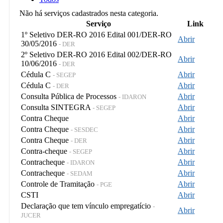
Não há serviços cadastrados nesta categoria.
Serviço
Link
1º Seletivo DER-RO 2016 Edital 001/DER-RO
Abrir
30/05/2016
- DER
2º Seletivo DER-RO 2016 Edital 002/DER-RO
Abrir
10/06/2016
- DER
Cédula C
Abrir
- SEGEP
Cédula C
Abrir
- DER
Consulta Pública de Processos
Abrir
- IDARON
Consulta SINTEGRA
Abrir
- SEGEP
Contra Cheque
Abrir
Contra Cheque
Abrir
- SESDEC
Contra Cheque
Abrir
- DER
Contra-cheque
Abrir
- SEGEP
Contracheque
Abrir
- IDARON
Contracheque
Abrir
- SEDAM
Controle de Tramitação
Abrir
- PGE
CSTI
Abrir
Declaração que tem vínculo empregatício
-
Abrir
JUCER