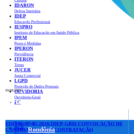
Cultura
IDARON
Defesa Sanitária
IDEP
Educação Profissional
IESPRO
Instituto de Educação em Saúde Pública
IPEM
Pesos e Medidas
IPERON
Previdência
ITERON
Terras
JUCER
Junta Comercial
LGPD
Proteção de Dados Pessoais
09/08/2026
OUVIDORIA
Ouvidoria-Geral
Portal do Governo do
Estado de Rondônia
PC
Governo
de
Polícia Civil
EDITAL Nº 42/2026/IDEP-GRH-CONVOCAÇÃO DE
PGE
Rondônia
CANDIDATOS PARA CONTRATAÇÃO
Procuradoria Geral