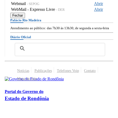
Webmail
Abrir
- SEPOG
WebMail - Expresso Livre
Abrir
- DER
Fechar
Palácio Rio Madeira
Atendimento ao público: das 7h30 às 13h30, de segunda a sexta-feira
Diário Oficial
Notícias
Publicações
Telefones Voip
Contato
Mapa do Site
Portal do Governo do
Estado de Rondônia
Palácio Rio Madeira
- Av. Farquar, 2986 - Bairro Pedrinhas
CEP 76.801-470 - Porto Velho, RO