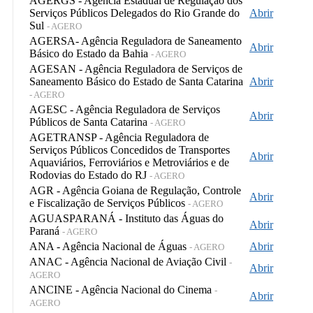
AGERGS - Agência Estadual de Regulação dos
Serviços Públicos Delegados do Rio Grande do
Abrir
Sul
- AGERO
AGERSA- Agência Reguladora de Saneamento
Abrir
Básico do Estado da Bahia
- AGERO
AGESAN - Agência Reguladora de Serviços de
Saneamento Básico do Estado de Santa Catarina
Abrir
- AGERO
AGESC - Agência Reguladora de Serviços
Abrir
Públicos de Santa Catarina
- AGERO
AGETRANSP - Agência Reguladora de
Serviços Públicos Concedidos de Transportes
Abrir
Aquaviários, Ferroviários e Metroviários e de
Rodovias do Estado do RJ
- AGERO
AGR - Agência Goiana de Regulação, Controle
Abrir
e Fiscalização de Serviços Públicos
- AGERO
AGUASPARANÁ - Instituto das Águas do
Abrir
Paraná
- AGERO
ANA - Agência Nacional de Águas
Abrir
- AGERO
ANAC - Agência Nacional de Aviação Civil
-
Abrir
AGERO
ANCINE - Agência Nacional do Cinema
-
Abrir
AGERO