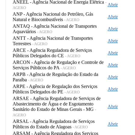
ANEEL - Agência Nacional de Energia Elétrica
-
Abrir
AGERO
ANP - Agência Nacional do Petróleo, Gás
Abrir
Natural e Biocombustíveis
- AGERO
ANTAQ - Agência Nacional de Transportes
Abrir
Aquaviários
- AGERO
ANTT - Agência Nacional de Transportes
Abrir
Terrestres
- AGERO
ARCE - Agência Reguladora de Serviços
Abrir
Públicos Delegados do CE
- AGERO
ARCON - Agência de Regulação e Controle de
Abrir
Serviços Públicos do PA
- AGERO
ARPB - Agência de Regulação do Estado da
Abrir
Paraíba
- AGERO
ARPE - Agência de Regulação dos Serviços
Abrir
Públicos Delegados do PE
- AGERO
ARSAE - Agência Reguladora de Serviços de
Abastecimento de Água e de Esgotamento
Abrir
Sanitário do Estado de Minas Gerais - MG
-
AGERO
ARSAL - Agência Reguladora de Serviços
Abrir
Públicos do Estado de Alagoas
- AGERO
ARSAM - Agência Reguladora dos Serviços