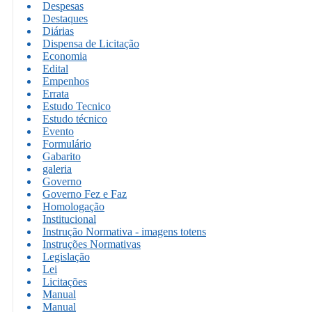
Despesas
Destaques
Diárias
Dispensa de Licitação
Economia
Edital
Empenhos
Errata
Estudo Tecnico
Estudo técnico
Evento
Formulário
Gabarito
galeria
Governo
Governo Fez e Faz
Homologação
Institucional
Instrução Normativa - imagens totens
Instruções Normativas
Legislação
Lei
Licitações
Manual
Manual