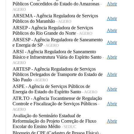
Públicos Concedidos do Estado do Amazonas
Abrir
-
AGERO
ARSEMA - Agência Reguladora de Serviços
Abrir
Públicos do Maranhão
- AGERO
ARSEP - Agência Reguladora de Serviços
Abrir
Públicos do Rio Grande do Norte
- AGERO
ARSESP - Agência Reguladora de Saneamento
Abrir
e Energia de SP
- AGERO
ARSI - Agência Reguladora de Saneamento
Básico e Infraestrutura Viária do Espírito Santo
Abrir
-
AGERO
ARTESP - Agência Reguladora de Serviços
Públicos Delegados de Transporte do Estado de
Abrir
São Paulo
- AGERO
ASPE - Agência de Serviços Públicos de
Abrir
Energia do Estado do Espírito Santo
- AGERO
ATR.TO - Agência Tocantinense de Regulação
Controle e Fiscalização de Serviços Públicos
Abrir
-
AGERO
Avaliação do Seminário Estadual de
Reformulação do Projeto Correção de Fluxo
Abrir
Escolar do Ensino Médio
- SEDUC
Bloqueio de CPF (Cadastro de Pessoa Física)
-