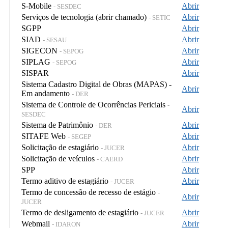
S-Mobile
Abrir
- SESDEC
Serviços de tecnologia (abrir chamado)
Abrir
- SETIC
SGPP
Abrir
SIAD
Abrir
- SESAU
SIGECON
Abrir
- SEPOG
SIPLAG
Abrir
- SEPOG
SISPAR
Abrir
Sistema Cadastro Digital de Obras (MAPAS) -
Abrir
Em andamento
- DER
Sistema de Controle de Ocorrências Periciais
-
Abrir
SESDEC
Sistema de Patrimônio
Abrir
- DER
SITAFE Web
Abrir
- SEGEP
Solicitação de estagiário
Abrir
- JUCER
Solicitação de veículos
Abrir
- CAERD
SPP
Abrir
Termo aditivo de estagiário
Abrir
- JUCER
Termo de concessão de recesso de estágio
-
Abrir
JUCER
Termo de desligamento de estagiário
Abrir
- JUCER
Webmail
Abrir
- IDARON