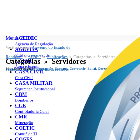
Menu - SEDEC
AGERO
Agência de Regulação
Você está aqui:
Governo do Estado de
SEDEC
AGEVISA
Publicações
Vigilância em Saúde
Rondônia
»
SEDEC
»
Publicações
» Categorias » Servidores
Categorias » Servidores
CAERD
Água e Esgoto
24 de junho de 2026 |
Contratação
,
Contratos
,
Convocação
,
Edital
,
Governo
,
Publicação
,
Publicidade
,
Rondônia
,
Servidores
,
Sociedade
CASA CIVIL
Casa Civil
CASA MILITAR
Segurança Institucional
CBM
Bombeiros
CGE
Controladoria Geral
CMR
Mineração
COETIC
Comitê de TI
COGES