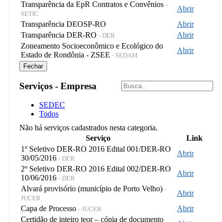
Transparência da EpR Contratos e Convênios
-
Abrir
SETIC
Transparência DEOSP-RO
Abrir
Transparência DER-RO
Abrir
- DER
Zoneamento Socioeconômico e Ecológico do
Abrir
Estado de Rondônia - ZSEE
- SEDAM
Fechar
Serviços - Empresa
SEDEC
Todos
Não há serviços cadastrados nesta categoria.
Serviço
Link
1º Seletivo DER-RO 2016 Edital 001/DER-RO
Abrir
30/05/2016
- DER
2º Seletivo DER-RO 2016 Edital 002/DER-RO
Abrir
10/06/2016
- DER
Alvará provisório (município de Porto Velho)
-
Abrir
JUCER
Capa de Processo
Abrir
- JUCER
Certidão de inteiro teor – cópia de documento