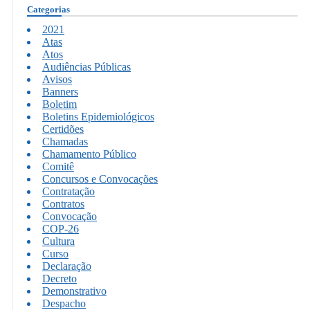
Categorias
2021
Atas
Atos
Audiências Públicas
Avisos
Banners
Boletim
Boletins Epidemiológicos
Certidões
Chamadas
Chamamento Público
Comitê
Concursos e Convocações
Contratação
Contratos
Convocação
COP-26
Cultura
Curso
Declaração
Decreto
Demonstrativo
Despacho