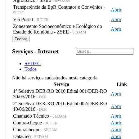
Agrotóxico - Siafro
- IDARON
Transparência da EpR Contratos e Convênios
-
Abrir
SETIC
Via Postal
Abrir
- JUCER
Zoneamento Socioeconômico e Ecológico do
Abrir
Estado de Rondônia - ZSEE
- SEDAM
Fechar
Serviços - Intranet
SEDEC
Todos
Não há serviços cadastrados nesta categoria.
Serviço
Link
1º Seletivo DER-RO 2016 Edital 001/DER-RO
Abrir
30/05/2016
- DER
2º Seletivo DER-RO 2016 Edital 002/DER-RO
Abrir
10/06/2016
- DER
Chamado Técnico
Abrir
- SEDAM
Contra-cheque
Abrir
- JUCER
Contracheque
Abrir
- SEDAM
DataGeo
Abrir
- SEDAM