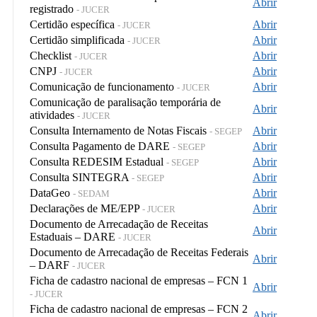
Abrir
registrado
- JUCER
Certidão específica
Abrir
- JUCER
Certidão simplificada
Abrir
- JUCER
Checklist
Abrir
- JUCER
CNPJ
Abrir
- JUCER
Comunicação de funcionamento
Abrir
- JUCER
Comunicação de paralisação temporária de
Abrir
atividades
- JUCER
Consulta Internamento de Notas Fiscais
Abrir
- SEGEP
Consulta Pagamento de DARE
Abrir
- SEGEP
Consulta REDESIM Estadual
Abrir
- SEGEP
Consulta SINTEGRA
Abrir
- SEGEP
DataGeo
Abrir
- SEDAM
Declarações de ME/EPP
Abrir
- JUCER
Documento de Arrecadação de Receitas
Abrir
Estaduais – DARE
- JUCER
Documento de Arrecadação de Receitas Federais
Abrir
– DARF
- JUCER
Ficha de cadastro nacional de empresas – FCN 1
Abrir
- JUCER
Ficha de cadastro nacional de empresas – FCN 2
Abrir