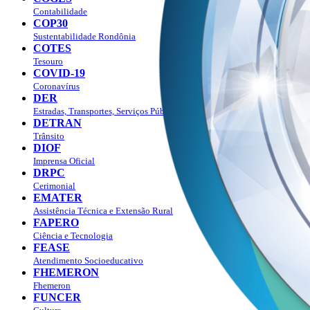
Contabilidade
COP30
Sustentabilidade Rondônia
COTES
Tesouro
COVID-19
Coronavírus
DER
Estradas, Transportes, Serviços Públicos
DETRAN
Trânsito
DIOF
Imprensa Oficial
DRPC
Cerimonial
EMATER
Assistência Técnica e Extensão Rural
FAPERO
Ciência e Tecnologia
FEASE
Atendimento Socioeducativo
FHEMERON
Fhemeron
FUNCER