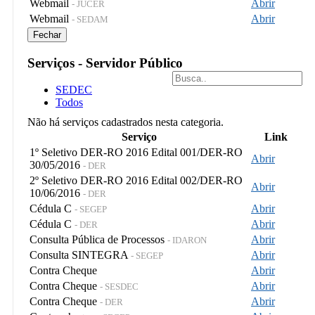
Webmail
Abrir
- JUCER
Webmail
Abrir
- SEDAM
Fechar
Serviços - Servidor Público
SEDEC
Todos
Não há serviços cadastrados nesta categoria.
Serviço
Link
1º Seletivo DER-RO 2016 Edital 001/DER-RO
Abrir
30/05/2016
- DER
2º Seletivo DER-RO 2016 Edital 002/DER-RO
Abrir
10/06/2016
- DER
Cédula C
Abrir
- SEGEP
Cédula C
Abrir
- DER
Consulta Pública de Processos
Abrir
- IDARON
Consulta SINTEGRA
Abrir
- SEGEP
Contra Cheque
Abrir
Contra Cheque
Abrir
- SESDEC
Contra Cheque
Abrir
- DER