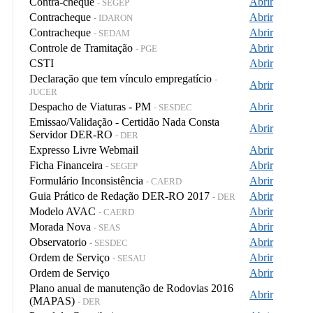
Contra-cheque
Abrir
- SEGEP
Contracheque
Abrir
- IDARON
Contracheque
Abrir
- SEDAM
Controle de Tramitação
Abrir
- PGE
CSTI
Abrir
Declaração que tem vínculo empregatício
-
Abrir
JUCER
Despacho de Viaturas - PM
Abrir
- SESDEC
Emissao/Validação - Certidão Nada Consta
Abrir
Servidor DER-RO
- DER
Expresso Livre Webmail
Abrir
Ficha Financeira
Abrir
- SEGEP
Formulário Inconsistência
Abrir
- CAERD
Guia Prático de Redação DER-RO 2017
Abrir
- DER
Modelo AVAC
Abrir
- CAERD
Morada Nova
Abrir
- SEAS
Observatorio
Abrir
- SESDEC
Ordem de Serviço
Abrir
- SESAU
Ordem de Serviço
Abrir
Plano anual de manutenção de Rodovias 2016
Abrir
(MAPAS)
- DER