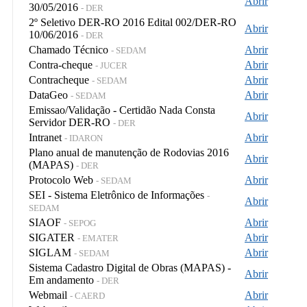
Abrir
30/05/2016
- DER
2º Seletivo DER-RO 2016 Edital 002/DER-RO
Abrir
10/06/2016
- DER
Chamado Técnico
Abrir
- SEDAM
Contra-cheque
Abrir
- JUCER
Contracheque
Abrir
- SEDAM
DataGeo
Abrir
- SEDAM
Emissao/Validação - Certidão Nada Consta
Abrir
Servidor DER-RO
- DER
Intranet
Abrir
- IDARON
Plano anual de manutenção de Rodovias 2016
Abrir
(MAPAS)
- DER
Protocolo Web
Abrir
- SEDAM
SEI - Sistema Eletrônico de Informações
-
Abrir
SEDAM
SIAOF
Abrir
- SEPOG
SIGATER
Abrir
- EMATER
SIGLAM
Abrir
- SEDAM
Sistema Cadastro Digital de Obras (MAPAS) -
Abrir
Em andamento
- DER
Webmail
Abrir
- CAERD