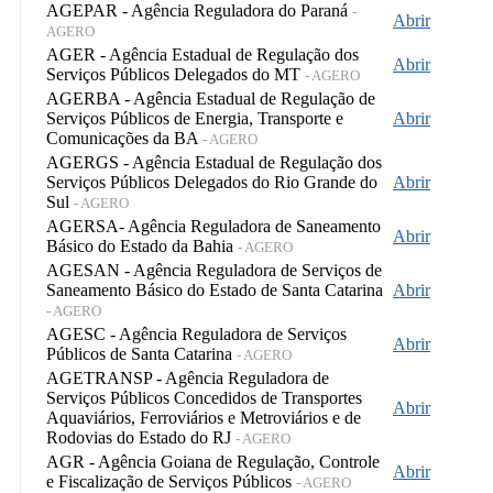
AGEPAR - Agência Reguladora do Paraná
-
Abrir
AGERO
AGER - Agência Estadual de Regulação dos
Abrir
Serviços Públicos Delegados do MT
- AGERO
AGERBA - Agência Estadual de Regulação de
Serviços Públicos de Energia, Transporte e
Abrir
Comunicações da BA
- AGERO
AGERGS - Agência Estadual de Regulação dos
Serviços Públicos Delegados do Rio Grande do
Abrir
Sul
- AGERO
AGERSA- Agência Reguladora de Saneamento
Abrir
Básico do Estado da Bahia
- AGERO
AGESAN - Agência Reguladora de Serviços de
Saneamento Básico do Estado de Santa Catarina
Abrir
- AGERO
AGESC - Agência Reguladora de Serviços
Abrir
Públicos de Santa Catarina
- AGERO
AGETRANSP - Agência Reguladora de
Serviços Públicos Concedidos de Transportes
Abrir
Aquaviários, Ferroviários e Metroviários e de
Rodovias do Estado do RJ
- AGERO
AGR - Agência Goiana de Regulação, Controle
Abrir
e Fiscalização de Serviços Públicos
- AGERO