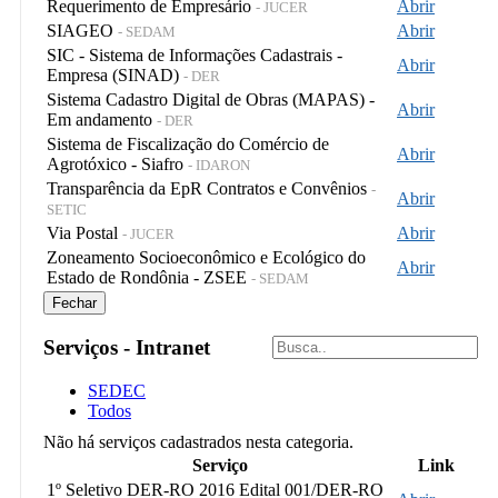
Requerimento de Empresário
Abrir
- JUCER
SIAGEO
Abrir
- SEDAM
SIC - Sistema de Informações Cadastrais -
Abrir
Empresa (SINAD)
- DER
Sistema Cadastro Digital de Obras (MAPAS) -
Abrir
Em andamento
- DER
Sistema de Fiscalização do Comércio de
Abrir
Agrotóxico - Siafro
- IDARON
Transparência da EpR Contratos e Convênios
-
Abrir
SETIC
Via Postal
Abrir
- JUCER
Zoneamento Socioeconômico e Ecológico do
Abrir
Estado de Rondônia - ZSEE
- SEDAM
Fechar
Serviços - Intranet
SEDEC
Todos
Não há serviços cadastrados nesta categoria.
Serviço
Link
1º Seletivo DER-RO 2016 Edital 001/DER-RO