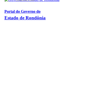
Portal do Governo do
Estado de Rondônia
Palácio Rio Madeira
- Av. Farquar, 2986 - Bairro Pedrinhas
CEP 76.801-470 - Porto Velho, RO
© 2026
Governo do Estado de Rondônia
Todos os Direitos Reservados