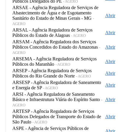
Públicos Delegados do PE
- AGERO
ARSAE - Agência Reguladora de Serviços de
Abastecimento de Água e de Esgotamento
Abrir
Sanitário do Estado de Minas Gerais - MG
-
AGERO
ARSAL - Agência Reguladora de Serviços
Abrir
Públicos do Estado de Alagoas
- AGERO
ARSAM - Agência Reguladora dos Serviços
Públicos Concedidos do Estado do Amazonas
Abrir
-
AGERO
ARSEMA - Agência Reguladora de Serviços
Abrir
Públicos do Maranhão
- AGERO
ARSEP - Agência Reguladora de Serviços
Abrir
Públicos do Rio Grande do Norte
- AGERO
ARSESP - Agência Reguladora de Saneamento
Abrir
e Energia de SP
- AGERO
ARSI - Agência Reguladora de Saneamento
Básico e Infraestrutura Viária do Espírito Santo
Abrir
-
AGERO
ARTESP - Agência Reguladora de Serviços
Públicos Delegados de Transporte do Estado de
Abrir
São Paulo
- AGERO
ASPE - Agência de Serviços Públicos de
Abrir