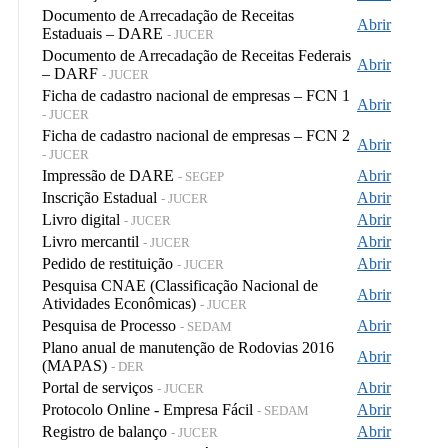
Documento de Arrecadação de Receitas
Abrir
Estaduais – DARE
- JUCER
Documento de Arrecadação de Receitas Federais
Abrir
– DARF
- JUCER
Ficha de cadastro nacional de empresas – FCN 1
Abrir
- JUCER
Ficha de cadastro nacional de empresas – FCN 2
Abrir
- JUCER
Impressão de DARE
Abrir
- SEGEP
Inscrição Estadual
Abrir
- JUCER
Livro digital
Abrir
- JUCER
Livro mercantil
Abrir
- JUCER
Pedido de restituição
Abrir
- JUCER
Pesquisa CNAE (Classificação Nacional de
Abrir
Atividades Econômicas)
- JUCER
Pesquisa de Processo
Abrir
- SEDAM
Plano anual de manutenção de Rodovias 2016
Abrir
(MAPAS)
- DER
Portal de serviços
Abrir
- JUCER
Protocolo Online - Empresa Fácil
Abrir
- SEDAM
Registro de balanço
Abrir
- JUCER