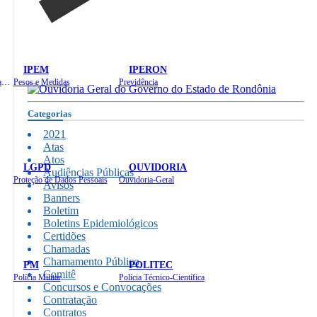
IPEM
IPERON
Instituto de Educação em Saúde Pública
Pesos e Medidas
Previdência
Categorias
2021
Atas
Atos
LGPD
OUVIDORIA
Audiências Públicas
Proteção de Dados Pessoais
Ouvidoria-Geral
Avisos
Banners
Boletim
Boletins Epidemiológicos
Certidões
Chamadas
Chamamento Público
PM
POLITEC
Comitê
Polícia Militar
Polícia Técnico-Científica
Concursos e Convocações
Contratação
Contratos