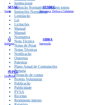
Institucional
SESAU
SESDEC
Instrução Normativa - imagens totens
Planejamento, Orçamento e Gestão
Saúde
Instruções Normativas
Segurança, Defesa e Cidadania
Legislação
Lei
Licitações
Manual
Manual
Normativa
SI
SIBRA
Nota Técnica
Indígena
Integração
Notas de Pesar
Notas Técnicas
Notificação
Outorgas
Palestras
Plano Anual de Contratações
Portaria
SUPEL
Prestação de contas
 de Gastos Públicos Administrativos
Licitações
Projeto Voluntariar
Publicação
Publicidade
PVSA
Receitas
Regimento interno
Relatório