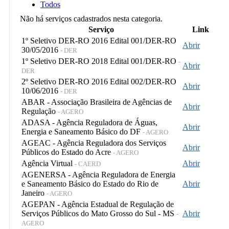
Todos
Não há serviços cadastrados nesta categoria.
Serviço
Link
1º Seletivo DER-RO 2016 Edital 001/DER-RO
Abrir
30/05/2016
- DER
1º Seletivo DER-RO 2018 Edital 001/DER-RO
-
Abrir
DER
2º Seletivo DER-RO 2016 Edital 002/DER-RO
Abrir
10/06/2016
- DER
ABAR - Associação Brasileira de Agências de
Abrir
Regulação
- AGERO
ADASA - Agência Reguladora de Águas,
Abrir
Energia e Saneamento Básico do DF
- AGERO
AGEAC - Agência Reguladora dos Serviços
Abrir
Públicos do Estado do Acre
- AGERO
Agência Virtual
Abrir
- CAERD
AGENERSA - Agência Reguladora de Energia
e Saneamento Básico do Estado do Rio de
Abrir
Janeiro
- AGERO
AGEPAN - Agência Estadual de Regulação de
Serviços Públicos do Mato Grosso do Sul - MS
Abrir
-
AGERO