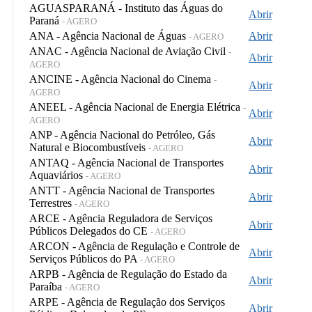
AGUASPARANÁ - Instituto das Águas do
Abrir
Paraná
- AGERO
ANA - Agência Nacional de Águas
Abrir
- AGERO
ANAC - Agência Nacional de Aviação Civil
-
Abrir
AGERO
ANCINE - Agência Nacional do Cinema
-
Abrir
AGERO
ANEEL - Agência Nacional de Energia Elétrica
-
Abrir
AGERO
ANP - Agência Nacional do Petróleo, Gás
Abrir
Natural e Biocombustíveis
- AGERO
ANTAQ - Agência Nacional de Transportes
Abrir
Aquaviários
- AGERO
ANTT - Agência Nacional de Transportes
Abrir
Terrestres
- AGERO
ARCE - Agência Reguladora de Serviços
Abrir
Públicos Delegados do CE
- AGERO
ARCON - Agência de Regulação e Controle de
Abrir
Serviços Públicos do PA
- AGERO
ARPB - Agência de Regulação do Estado da
Abrir
Paraíba
- AGERO
ARPE - Agência de Regulação dos Serviços
Abrir