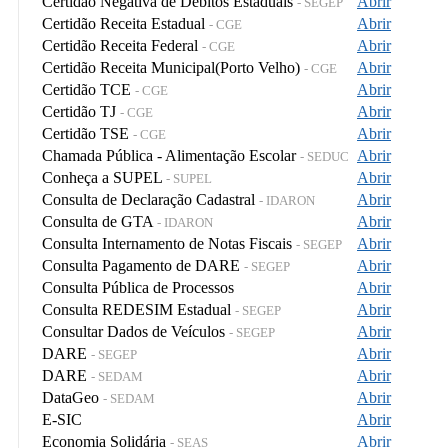
Certidão Negativa de Débitos Estaduais
Abrir
- SEGEP
Certidão Receita Estadual
Abrir
- CGE
Certidão Receita Federal
Abrir
- CGE
Certidão Receita Municipal(Porto Velho)
Abrir
- CGE
Certidão TCE
Abrir
- CGE
Certidão TJ
Abrir
- CGE
Certidão TSE
Abrir
- CGE
Chamada Pública - Alimentação Escolar
Abrir
- SEDUC
Conheça a SUPEL
Abrir
- SUPEL
Consulta de Declaração Cadastral
Abrir
- IDARON
Consulta de GTA
Abrir
- IDARON
Consulta Internamento de Notas Fiscais
Abrir
- SEGEP
Consulta Pagamento de DARE
Abrir
- SEGEP
Consulta Pública de Processos
Abrir
Consulta REDESIM Estadual
Abrir
- SEGEP
Consultar Dados de Veículos
Abrir
- SEGEP
DARE
Abrir
- SEGEP
DARE
Abrir
- SEDAM
DataGeo
Abrir
- SEDAM
E-SIC
Abrir
Economia Solidária
Abrir
- SEAS