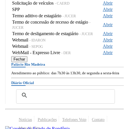
Solicitação de veículos
Abrir
- CAERD
SPP
Abrir
Termo aditivo de estagiário
Abrir
- JUCER
Termo de concessão de recesso de estágio
-
Abrir
JUCER
Termo de desligamento de estagiário
Abrir
- JUCER
Webmail
Abrir
- IDARON
Webmail
Abrir
- SEPOG
WebMail - Expresso Livre
Abrir
- DER
Fechar
Palácio Rio Madeira
Atendimento ao público: das 7h30 às 13h30, de segunda a sexta-feira
Diário Oficial
Notícias
Publicações
Telefones Voip
Contato
Mapa do Site