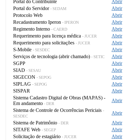
Portal do Contribuinte
Abrir
Portal do Servidor
Abrir
- SEDAM
Protocolo Web
Abrir
Recadastramento Iperon
Abrir
- IPERON
Regimento Interno
Abrir
- CAERD
Requerimento para licença médica
Abrir
- JUCER
Requerimento para solicitações
Abrir
- JUCER
S-Mobile
Abrir
- SESDEC
Serviços de tecnologia (abrir chamado)
Abrir
- SETIC
SGPP
Abrir
SIAD
Abrir
- SESAU
SIGECON
Abrir
- SEPOG
SIPLAG
Abrir
- SEPOG
SISPAR
Abrir
Sistema Cadastro Digital de Obras (MAPAS) -
Abrir
Em andamento
- DER
Sistema de Controle de Ocorrências Periciais
-
Abrir
SESDEC
Sistema de Patrimônio
Abrir
- DER
SITAFE Web
Abrir
- SEGEP
Solicitação de estagiário
Abrir
- JUCER