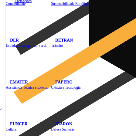
Licitações
Contabilidade
Sustentabilidade Rondônia
DER
DETRAN
Estradas, Transportes, Serviços Públicos
Trânsito
EMATER
FAPERO
Assistência Técnica e Extensão Rural
Ciência e Tecnologia
o
FUNCER
IDARON
Cultura
Defesa Sanitária