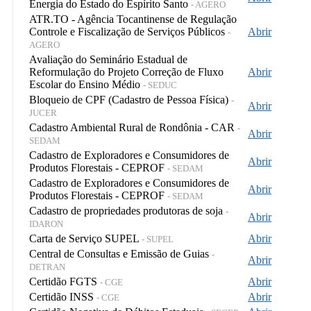
Energia do Estado do Espírito Santo
- AGERO
ATR.TO - Agência Tocantinense de Regulação
Controle e Fiscalização de Serviços Públicos
Abrir
-
AGERO
Avaliação do Seminário Estadual de
Reformulação do Projeto Correção de Fluxo
Abrir
Escolar do Ensino Médio
- SEDUC
Bloqueio de CPF (Cadastro de Pessoa Física)
-
Abrir
JUCER
Cadastro Ambiental Rural de Rondônia - CAR
-
Abrir
SEDAM
Cadastro de Exploradores e Consumidores de
Abrir
Produtos Florestais - CEPROF
- SEDAM
Cadastro de Exploradores e Consumidores de
Abrir
Produtos Florestais - CEPROF
- SEDAM
Cadastro de propriedades produtoras de soja
-
Abrir
IDARON
Carta de Serviço SUPEL
Abrir
- SUPEL
Central de Consultas e Emissão de Guias
-
Abrir
DETRAN
Certidão FGTS
Abrir
- CGE
Certidão INSS
Abrir
- CGE