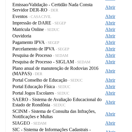
Emissao/Validação - Certidão Nada Consta
Abrir
Servidor DER-RO
- DER
Eventos
Abrir
- CASA CIVIL
Impressão de DARE
Abrir
- SEGEP
Matricula Online
Abrir
- SEDUC
Ouvidoria
Abrir
Pagamento IPVA
Abrir
- SEGEP
Parcelamento de IPVA
Abrir
- SEGEP
Pesquisa de Processo
Abrir
- SEDAM
Pesquisa de Processo - SIGLAM
Abrir
- SEDAM
Plano anual de manutenção de Rodovias 2016
Abrir
(MAPAS)
- DER
Portal Conselho de Educação
Abrir
- SEDUC
Portal Educação Física
Abrir
- SEDUC
Portal Jogos Escolares
Abrir
- SEDUC
SAERO - Sistema de Avaliação Educacional do
Abrir
Estado de Rondônia
- SEDUC
SCINM - Sistema de Consulta das Infrações,
Abrir
Notificações e Multas
SIAGEO
Abrir
- SEDAM
SIC - Sistema de Informações Cadastrais -