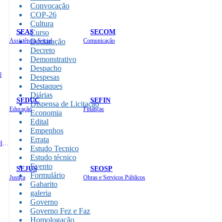
Convocação
COP-26
Cultura
SEAS
SECOM
Curso
Assistência Social
Declaração
Comunicação
Decreto
Demonstrativo
Despacho
l
Despesas
Destaques
Diárias
SEDUC
SEFIN
Dispensa de Licitação
Educação
Finanças
Economia
Edital
Empenhos
Errata
Administração e Recursos Humanos
Estudo Tecnico
Estudo técnico
Evento
SEJUS
SEOSP
Formulário
Justiça
Obras e Serviços Públicos
Gabarito
galeria
Governo
Governo Fez e Faz
Homologação