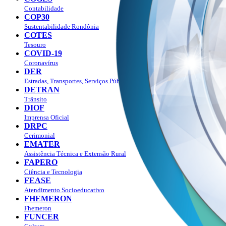
Contabilidade
COP30
Sustentabilidade Rondônia
COTES
Tesouro
COVID-19
Coronavírus
DER
Estradas, Transportes, Serviços Públicos
DETRAN
Trânsito
DIOF
Imprensa Oficial
DRPC
Cerimonial
EMATER
Assistência Técnica e Extensão Rural
FAPERO
Ciência e Tecnologia
FEASE
Atendimento Socioeducativo
FHEMERON
Fhemeron
FUNCER