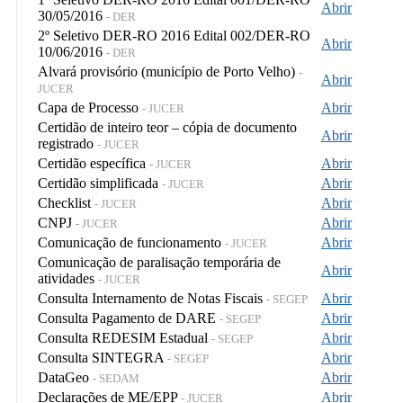
Abrir
30/05/2016
- DER
2º Seletivo DER-RO 2016 Edital 002/DER-RO
Abrir
10/06/2016
- DER
Alvará provisório (município de Porto Velho)
-
Abrir
JUCER
Capa de Processo
Abrir
- JUCER
Certidão de inteiro teor – cópia de documento
Abrir
registrado
- JUCER
Certidão específica
Abrir
- JUCER
Certidão simplificada
Abrir
- JUCER
Checklist
Abrir
- JUCER
CNPJ
Abrir
- JUCER
Comunicação de funcionamento
Abrir
- JUCER
Comunicação de paralisação temporária de
Abrir
atividades
- JUCER
Consulta Internamento de Notas Fiscais
Abrir
- SEGEP
Consulta Pagamento de DARE
Abrir
- SEGEP
Consulta REDESIM Estadual
Abrir
- SEGEP
Consulta SINTEGRA
Abrir
- SEGEP
DataGeo
Abrir
- SEDAM
Declarações de ME/EPP
Abrir
- JUCER