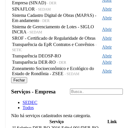
Abrir
Empresa (SINAD)
- DER
SINAFLOR
Abrir
- SEDAM
Sistema Cadastro Digital de Obras (MAPAS) -
Abrir
Em andamento
- DER
Sistema de Gerenciamento de Lotes - SIGLO
Abrir
INCRA
- SEDAM
SROF - Certificado de Regularidade de Obras
Abrir
Transparência da EpR Contratos e Convênios
-
Abrir
SETIC
Transparência DEOSP-RO
Abrir
Transparência DER-RO
Abrir
- DER
Zoneamento Socioeconômico e Ecológico do
Abrir
Estado de Rondônia - ZSEE
- SEDAM
Fechar
Serviços - Empresa
SEDEC
Todos
Não há serviços cadastrados nesta categoria.
Serviço
Link
1º Seletivo DER-RO 2016 Edital 001/DER-RO