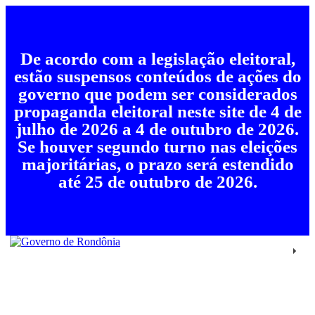
De acordo com a legislação eleitoral,
estão suspensos conteúdos de ações do
governo que podem ser considerados
propaganda eleitoral neste site de 4 de
julho de 2026 a 4 de outubro de 2026.
Se houver segundo turno nas eleições
majoritárias, o prazo será estendido
até 25 de outubro de 2026.