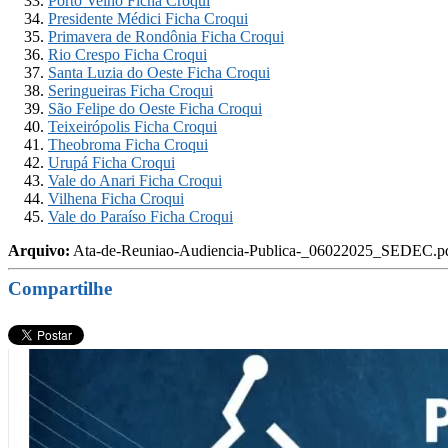
Porto Velho Ficha Croqui
Presidente Médici Ficha Croqui
Primavera de Rondônia Ficha Croqui
Rio Crespo Ficha Croqui
Santa Luzia do Oeste Ficha Croqui
Seringueiras Ficha Croqui
São Felipe do Oeste Ficha Croqui
Teixeirópolis Ficha Croqui
Theobroma Ficha Croqui
Urupá Ficha Croqui
Vale do Anari Ficha Croqui
Vilhena Ficha Croqui
Vale do Paraíso Ficha Croqui
Arquivo:
Ata-de-Reuniao-Audiencia-Publica-_06022025_SEDEC.p
Compartilhe