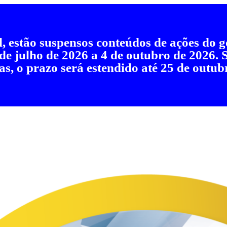
al, estão suspensos conteúdos de ações do
 de julho de 2026 a 4 de outubro de 2026.
as, o prazo será estendido até 25 de outub