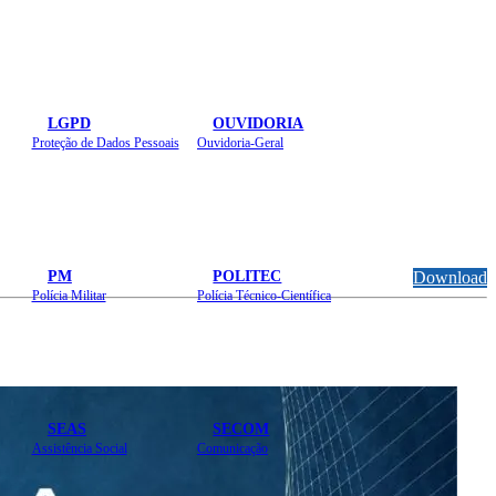
LGPD
OUVIDORIA
Proteção de Dados Pessoais
Ouvidoria-Geral
PM
POLITEC
Download
Polícia Militar
Polícia Técnico-Científica
SEAS
SECOM
Assistência Social
Comunicação