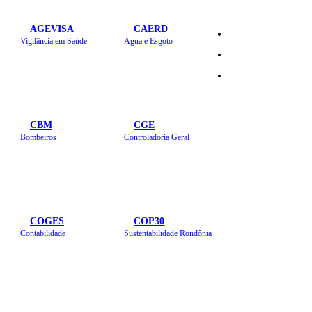
AGEVISA
CAERD
Mapa do Site
Vigilância em Saúde
Água e Esgoto
Sites
CBM
CGE
Bombeiros
Controladoria Geral
COGES
COP30
Contabilidade
Sustentabilidade Rondônia