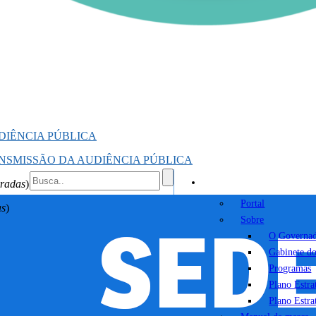
DIÊNCIA PÚBLICA
NSMISSÃO DA AUDIÊNCIA PÚBLICA
Portal
rradas
)
Portal
as
)
Sobre
O Governa
Gabinete d
Programas
Plano Estr
Plano Estr