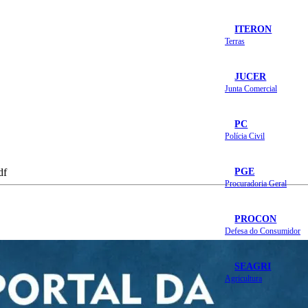
ITERON
Terras
JUCER
Junta Comercial
PC
Polícia Civil
PGE
df
Procuradoria Geral
PROCON
Defesa do Consumidor
SEAGRI
Agricultura