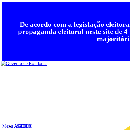
De acordo com a legislação eleitor
propaganda eleitoral neste site de 4
majoritári
Menu - SEDEC
AGERO