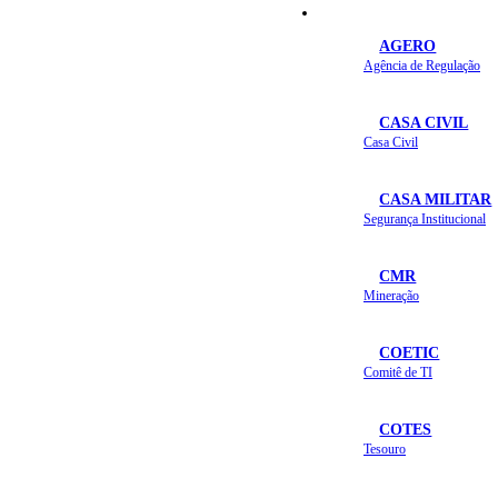
Secretarias e Órgãos
AGERO
Agência de Regulação
CASA CIVIL
Casa Civil
CASA MILITAR
Segurança Institucional
CMR
Mineração
COETIC
Comitê de TI
COTES
Tesouro