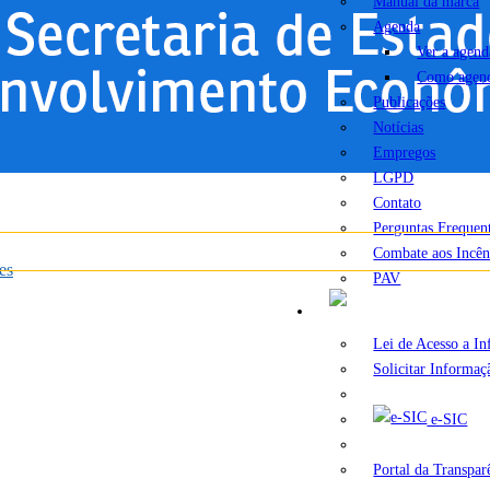
Manual da marca
Agenda
Ver a agend
Como agen
Publicações
Notícias
Empregos
LGPD
Contato
Perguntas Frequen
Combate aos Incên
es
PAV
A
Lei de Acesso a I
Solicitar Informaç
e-SIC
Portal da Transpar