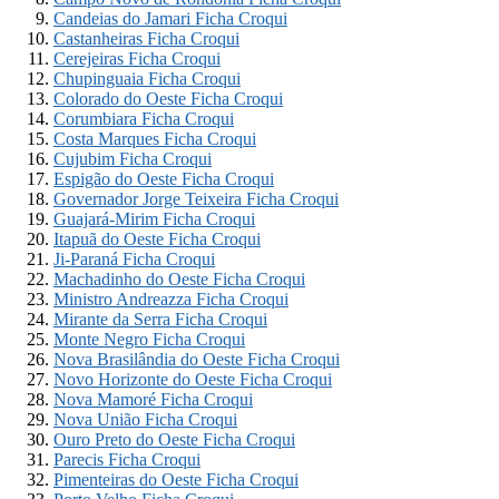
Candeias do Jamari Ficha Croqui
Castanheiras Ficha Croqui
Cerejeiras Ficha Croqui
Chupinguaia Ficha Croqui
Colorado do Oeste Ficha Croqui
Corumbiara Ficha Croqui
Costa Marques Ficha Croqui
Cujubim Ficha Croqui
Espigão do Oeste Ficha Croqui
Governador Jorge Teixeira Ficha Croqui
Guajará-Mirim Ficha Croqui
Itapuã do Oeste Ficha Croqui
Ji-Paraná Ficha Croqui
Machadinho do Oeste Ficha Croqui
Ministro Andreazza Ficha Croqui
Mirante da Serra Ficha Croqui
Monte Negro Ficha Croqui
Nova Brasilândia do Oeste Ficha Croqui
Novo Horizonte do Oeste Ficha Croqui
Nova Mamoré Ficha Croqui
Nova União Ficha Croqui
Ouro Preto do Oeste Ficha Croqui
Parecis Ficha Croqui
Pimenteiras do Oeste Ficha Croqui