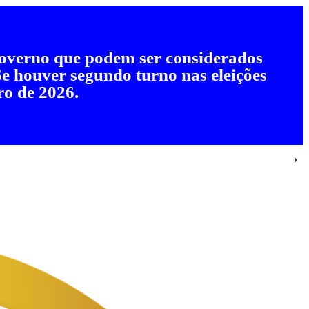
 governo que podem ser considerados
 Se houver segundo turno nas eleições
ro de 2026.