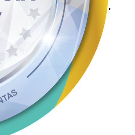
articipar acessando o formulário disponível no link abaixo:
icipe e contribua com suas sugestões!