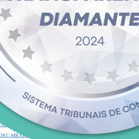
o a 17 de abril de 2025
, de forma eletrônica. Os interessados podem p
 no aprimoramento dos serviços essenciais de saneamento no estado. Part
A PÚBLICA
25/SEDEC -PARCERIA
EDEC-MRAERO.pdf (DOE-RO)
MRAERO (Jornal de grande circulação)