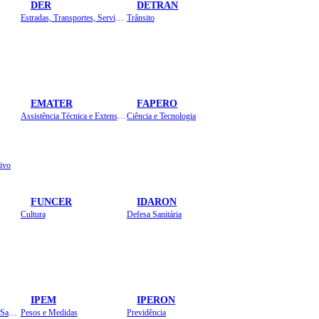
DER
DETRAN
Estradas, Transportes, Serviços Públicos
Trânsito
EMATER
FAPERO
Assistência Técnica e Extensão Rural
Ciência e Tecnologia
ivo
FUNCER
IDARON
Cultura
Defesa Sanitária
IPEM
IPERON
Instituto de Educação em Saúde Pública
Pesos e Medidas
Previdência