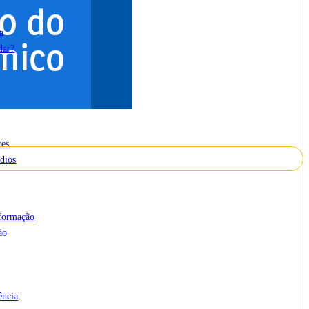
a
dar?
tes
dios
cesso à Informação
nformação
ão
ência