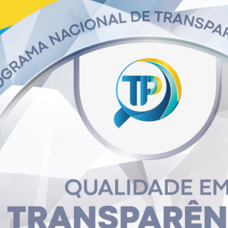
viços de Água e Esgoto em Rondônia
orma que está aberta a
Consulta Pública nº 1/2025
, referente à conce
Águas e Esgotos de Rondônia
.