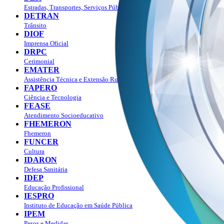
Estradas, Transportes, Serviços Públicos
DETRAN
Trânsito
DIOF
Imprensa Oficial
DRPC
Cerimonial
EMATER
Assistência Técnica e Extensão Rural
FAPERO
Ciência e Tecnologia
FEASE
Atendimento Socioeducativo
FHEMERON
Fhemeron
FUNCER
Cultura
IDARON
Defesa Sanitária
IDEP
Educação Profissional
IESPRO
Instituto de Educação em Saúde Pública
IPEM
Pesos e Medidas