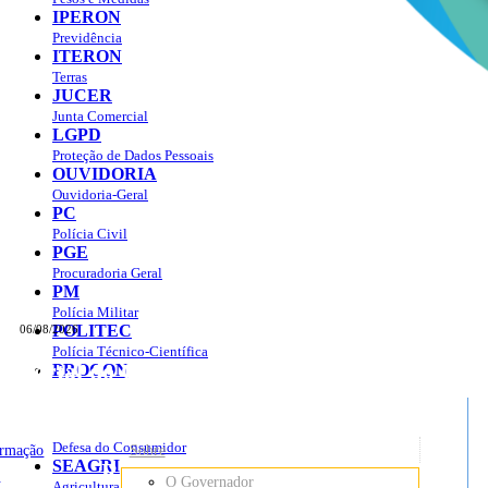
IPERON
Previdência
ITERON
Terras
JUCER
Junta Comercial
LGPD
Proteção de Dados Pessoais
OUVIDORIA
Ouvidoria-Geral
PC
Polícia Civil
PGE
Procuradoria Geral
PM
Polícia Militar
POLITEC
06/08/2026
Polícia Técnico-Científica
Portal do Governo do
Estado de Rondônia
PROCON
sso à Informação
Governo
de
Defesa do Consumidor
ormação
Sobre
SEAGRI
Rondônia
o
O Governador
Agricultura