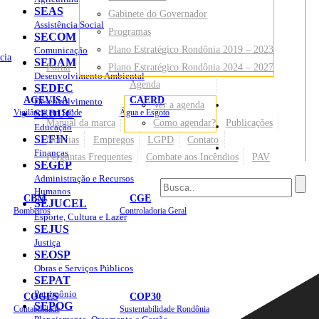
SEAS
Gabinete do Governador
Assistência Social
Programas
SECOM
Plano Estratégico Rondônia 2019 – 2023
Comunicação
cia
SEDAM
Portal
Plano Estratégico Rondônia 2024 – 2027
Desenvolvimento Ambiental
Agenda
SEDEC
AGEVISA
CAERD
Desenvolvimento
Ver a agenda
Mapa do Site
Vigilância em Saúde
SEDUC
Água e Esgoto
Manual da marca
Como agendar?
Publicações
Educação
SEFIN
Notícias
Empregos
LGPD
Contato
Sites
Finanças
Perguntas Frequentes
Combate aos Incêndios
PAV
SEGEP
Administração e Recursos
Humanos
CBM
CGE
SEJUCEL
Bombeiros
Controladoria Geral
Esporte, Cultura e Lazer
SEJUS
Justiça
SEOSP
Obras e Serviços Públicos
SEPAT
Patrimônio
COGES
COP30
SEPOG
Contabilidade
Sustentabilidade Rondônia