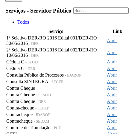
Serviços - Servidor Público
Todos
Serviço
Link
1º Seletivo DER-RO 2016 Edital 001/DER-RO
Abrir
30/05/2016
- DER
2º Seletivo DER-RO 2016 Edital 002/DER-RO
Abrir
10/06/2016
- DER
Cédula C
Abrir
- SEGEP
Cédula C
Abrir
- DER
Consulta Pública de Processos
Abrir
- IDARON
Consulta SINTEGRA
Abrir
- SEGEP
Contra Cheque
Abrir
Contra Cheque
Abrir
- SESDEC
Contra Cheque
Abrir
- DER
Contra-cheque
Abrir
- SEGEP
Contracheque
Abrir
- IDARON
Contracheque
Abrir
- SEDAM
Controle de Tramitação
Abrir
- PGE