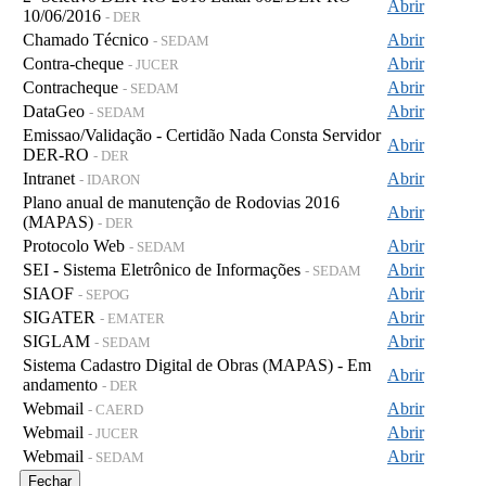
Abrir
10/06/2016
- DER
Chamado Técnico
Abrir
- SEDAM
Contra-cheque
Abrir
- JUCER
Contracheque
Abrir
- SEDAM
DataGeo
Abrir
- SEDAM
Emissao/Validação - Certidão Nada Consta Servidor
Abrir
DER-RO
- DER
Intranet
Abrir
- IDARON
Plano anual de manutenção de Rodovias 2016
Abrir
(MAPAS)
- DER
Protocolo Web
Abrir
- SEDAM
SEI - Sistema Eletrônico de Informações
Abrir
- SEDAM
SIAOF
Abrir
- SEPOG
SIGATER
Abrir
- EMATER
SIGLAM
Abrir
- SEDAM
Sistema Cadastro Digital de Obras (MAPAS) - Em
Abrir
andamento
- DER
Webmail
Abrir
- CAERD
Webmail
Abrir
- JUCER
Webmail
Abrir
- SEDAM
Fechar