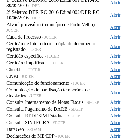
Abrir
30/05/2016
- DER
2º Seletivo DER-RO 2016 Edital 002/DER-RO
Abrir
10/06/2016
- DER
Alvará provisório (município de Porto Velho)
-
Abrir
JUCER
Capa de Processo
Abrir
- JUCER
Certidão de inteiro teor – cópia de documento
Abrir
registrado
- JUCER
Certidão específica
Abrir
- JUCER
Certidão simplificada
Abrir
- JUCER
Checklist
Abrir
- JUCER
CNPJ
Abrir
- JUCER
Comunicação de funcionamento
Abrir
- JUCER
Comunicação de paralisação temporária de
Abrir
atividades
- JUCER
Consulta Internamento de Notas Fiscais
Abrir
- SEGEP
Consulta Pagamento de DARE
Abrir
- SEGEP
Consulta REDESIM Estadual
Abrir
- SEGEP
Consulta SINTEGRA
Abrir
- SEGEP
DataGeo
Abrir
- SEDAM
Declarações de ME/EPP
Abrir
- JUCER