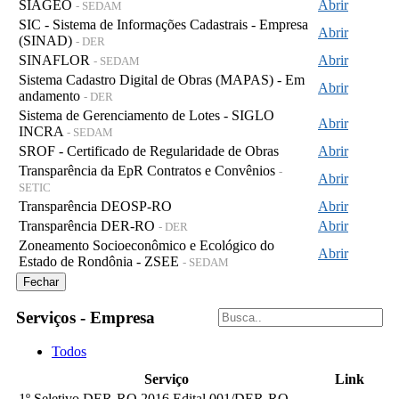
SIAGEO
Abrir
- SEDAM
SIC - Sistema de Informações Cadastrais - Empresa
Abrir
(SINAD)
- DER
SINAFLOR
Abrir
- SEDAM
Sistema Cadastro Digital de Obras (MAPAS) - Em
Abrir
andamento
- DER
Sistema de Gerenciamento de Lotes - SIGLO
Abrir
INCRA
- SEDAM
SROF - Certificado de Regularidade de Obras
Abrir
Transparência da EpR Contratos e Convênios
-
Abrir
SETIC
Transparência DEOSP-RO
Abrir
Transparência DER-RO
Abrir
- DER
Zoneamento Socioeconômico e Ecológico do
Abrir
Estado de Rondônia - ZSEE
- SEDAM
Fechar
Serviços - Empresa
Todos
Serviço
Link
1º Seletivo DER-RO 2016 Edital 001/DER-RO