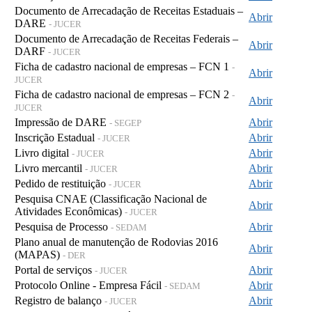
Documento de Arrecadação de Receitas Estaduais –
Abrir
DARE
- JUCER
Documento de Arrecadação de Receitas Federais –
Abrir
DARF
- JUCER
Ficha de cadastro nacional de empresas – FCN 1
-
Abrir
JUCER
Ficha de cadastro nacional de empresas – FCN 2
-
Abrir
JUCER
Impressão de DARE
Abrir
- SEGEP
Inscrição Estadual
Abrir
- JUCER
Livro digital
Abrir
- JUCER
Livro mercantil
Abrir
- JUCER
Pedido de restituição
Abrir
- JUCER
Pesquisa CNAE (Classificação Nacional de
Abrir
Atividades Econômicas)
- JUCER
Pesquisa de Processo
Abrir
- SEDAM
Plano anual de manutenção de Rodovias 2016
Abrir
(MAPAS)
- DER
Portal de serviços
Abrir
- JUCER
Protocolo Online - Empresa Fácil
Abrir
- SEDAM
Registro de balanço
Abrir
- JUCER