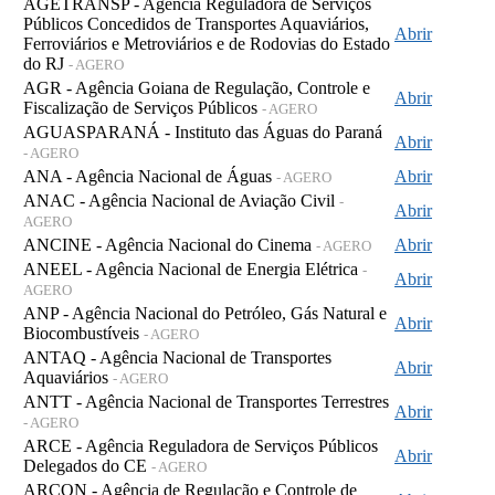
AGETRANSP - Agência Reguladora de Serviços
Públicos Concedidos de Transportes Aquaviários,
Abrir
Ferroviários e Metroviários e de Rodovias do Estado
do RJ
- AGERO
AGR - Agência Goiana de Regulação, Controle e
Abrir
Fiscalização de Serviços Públicos
- AGERO
AGUASPARANÁ - Instituto das Águas do Paraná
Abrir
- AGERO
ANA - Agência Nacional de Águas
Abrir
- AGERO
ANAC - Agência Nacional de Aviação Civil
-
Abrir
AGERO
ANCINE - Agência Nacional do Cinema
Abrir
- AGERO
ANEEL - Agência Nacional de Energia Elétrica
-
Abrir
AGERO
ANP - Agência Nacional do Petróleo, Gás Natural e
Abrir
Biocombustíveis
- AGERO
ANTAQ - Agência Nacional de Transportes
Abrir
Aquaviários
- AGERO
ANTT - Agência Nacional de Transportes Terrestres
Abrir
- AGERO
ARCE - Agência Reguladora de Serviços Públicos
Abrir
Delegados do CE
- AGERO
ARCON - Agência de Regulação e Controle de