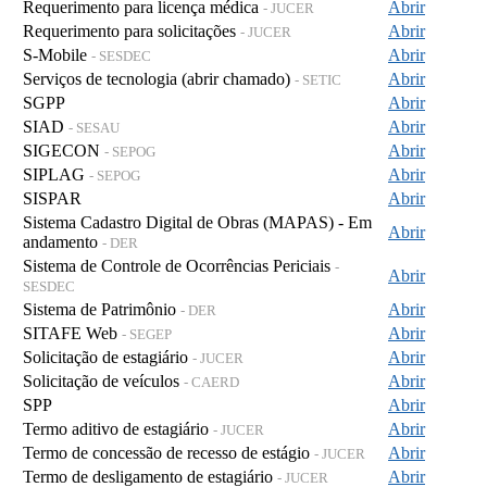
Requerimento para licença médica
Abrir
- JUCER
Requerimento para solicitações
Abrir
- JUCER
S-Mobile
Abrir
- SESDEC
Serviços de tecnologia (abrir chamado)
Abrir
- SETIC
SGPP
Abrir
SIAD
Abrir
- SESAU
SIGECON
Abrir
- SEPOG
SIPLAG
Abrir
- SEPOG
SISPAR
Abrir
Sistema Cadastro Digital de Obras (MAPAS) - Em
Abrir
andamento
- DER
Sistema de Controle de Ocorrências Periciais
-
Abrir
SESDEC
Sistema de Patrimônio
Abrir
- DER
SITAFE Web
Abrir
- SEGEP
Solicitação de estagiário
Abrir
- JUCER
Solicitação de veículos
Abrir
- CAERD
SPP
Abrir
Termo aditivo de estagiário
Abrir
- JUCER
Termo de concessão de recesso de estágio
Abrir
- JUCER
Termo de desligamento de estagiário
Abrir
- JUCER