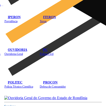
Instituto de Educação em Saúde Pública
IPERON
ITERON
Previdência
Terras
OUVIDORIA
PC
s
Ouvidoria-Geral
Polícia Civil
POLITEC
PROCON
Polícia Técnico-Científica
Defesa do Consumidor