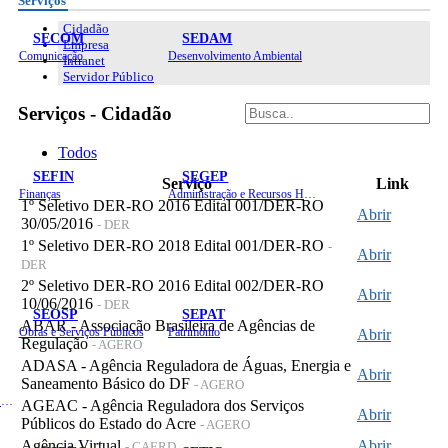
Serviços
Cidadão
SECOM
SEDAM
Empresa
Comunicação
Desenvolvimento Ambiental
Intranet
Servidor Público
Serviços - Cidadão
Todos
SEFIN
SEGEP
Serviço
Link
Finanças
Administração e Recursos Humanos
1º Seletivo DER-RO 2016 Edital 001/DER-RO
Abrir
30/05/2016
- DER
1º Seletivo DER-RO 2018 Edital 001/DER-RO
-
Abrir
DER
2º Seletivo DER-RO 2016 Edital 002/DER-RO
Abrir
10/06/2016
- DER
SEOSP
SEPAT
ABAR - Associação Brasileira de Agências de
Obras e Serviços Públicos
Patrimônio
Abrir
Regulação
- AGERO
ADASA - Agência Reguladora de Águas, Energia e
Abrir
Saneamento Básico do DF
- AGERO
Planejamento, Orçamento e Gestão
AGEAC - Agência Reguladora dos Serviços
Abrir
Públicos do Estado do Acre
- AGERO
Agência Virtual
Abrir
- CAERD