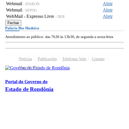
Webmail
Abrir
- IDARON
Webmail
Abrir
- SEPOG
WebMail - Expresso Livre
Abrir
- DER
Fechar
Palácio Rio Madeira
Atendimento ao público: das 7h30 às 13h30, de segunda a sexta-feira
Notícias
Publicações
Telefones Voip
Contato
Mapa do Site
Portal do Governo do
Estado de Rondônia
Palácio Rio Madeira
- Av. Farquar, 2986 - Bairro Pedrinhas
CEP 76.801-470 - Porto Velho, RO
© 2026
Governo do Estado de Rondônia
Todos os Direitos Reservados