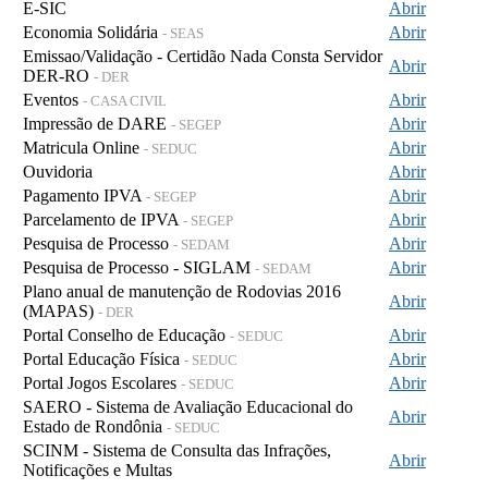
E-SIC
Abrir
Economia Solidária
Abrir
- SEAS
Emissao/Validação - Certidão Nada Consta Servidor
Abrir
DER-RO
- DER
Eventos
Abrir
- CASA CIVIL
Impressão de DARE
Abrir
- SEGEP
Matricula Online
Abrir
- SEDUC
Ouvidoria
Abrir
Pagamento IPVA
Abrir
- SEGEP
Parcelamento de IPVA
Abrir
- SEGEP
Pesquisa de Processo
Abrir
- SEDAM
Pesquisa de Processo - SIGLAM
Abrir
- SEDAM
Plano anual de manutenção de Rodovias 2016
Abrir
(MAPAS)
- DER
Portal Conselho de Educação
Abrir
- SEDUC
Portal Educação Física
Abrir
- SEDUC
Portal Jogos Escolares
Abrir
- SEDUC
SAERO - Sistema de Avaliação Educacional do
Abrir
Estado de Rondônia
- SEDUC
SCINM - Sistema de Consulta das Infrações,
Abrir
Notificações e Multas