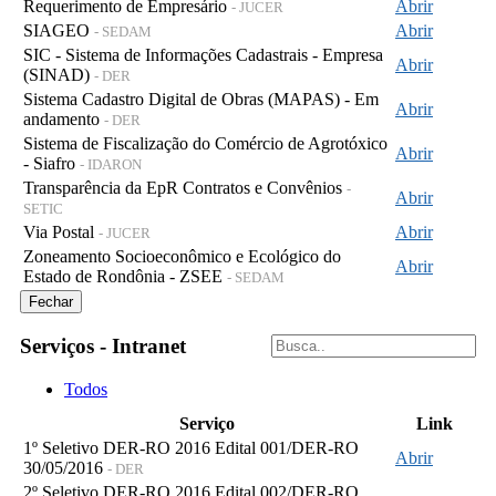
Requerimento de Empresário
Abrir
- JUCER
SIAGEO
Abrir
- SEDAM
SIC - Sistema de Informações Cadastrais - Empresa
Abrir
(SINAD)
- DER
Sistema Cadastro Digital de Obras (MAPAS) - Em
Abrir
andamento
- DER
Sistema de Fiscalização do Comércio de Agrotóxico
Abrir
- Siafro
- IDARON
Transparência da EpR Contratos e Convênios
-
Abrir
SETIC
Via Postal
Abrir
- JUCER
Zoneamento Socioeconômico e Ecológico do
Abrir
Estado de Rondônia - ZSEE
- SEDAM
Fechar
Serviços - Intranet
Todos
Serviço
Link
1º Seletivo DER-RO 2016 Edital 001/DER-RO
Abrir
30/05/2016
- DER
2º Seletivo DER-RO 2016 Edital 002/DER-RO