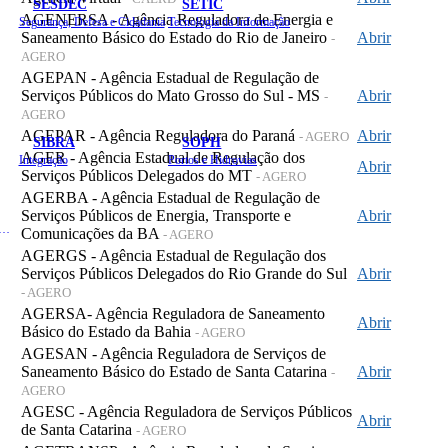
SESDEC
SETIC
AGENERSA - Agência Reguladora de Energia e
Segurança, Defesa e Cidadania
Tecnologia da Informação
Saneamento Básico do Estado do Rio de Janeiro
Abrir
-
AGERO
AGEPAN - Agência Estadual de Regulação de
Serviços Públicos do Mato Grosso do Sul - MS
Abrir
-
AGERO
AGEPAR - Agência Reguladora do Paraná
Abrir
- AGERO
SIBRA
SOPH
AGER - Agência Estadual de Regulação dos
Integração
Portos e Hidrovias
Abrir
Serviços Públicos Delegados do MT
- AGERO
AGERBA - Agência Estadual de Regulação de
Serviços Públicos de Energia, Transporte e
Abrir
 de Gastos Públicos Administrativos
Comunicações da BA
- AGERO
AGERGS - Agência Estadual de Regulação dos
Serviços Públicos Delegados do Rio Grande do Sul
Abrir
- AGERO
AGERSA- Agência Reguladora de Saneamento
Abrir
Básico do Estado da Bahia
- AGERO
AGESAN - Agência Reguladora de Serviços de
Saneamento Básico do Estado de Santa Catarina
Abrir
-
AGERO
AGESC - Agência Reguladora de Serviços Públicos
Abrir
de Santa Catarina
- AGERO