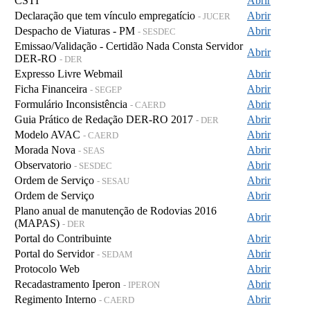
CSTI
Abrir
Declaração que tem vínculo empregatício
Abrir
- JUCER
Despacho de Viaturas - PM
Abrir
- SESDEC
Emissao/Validação - Certidão Nada Consta Servidor
Abrir
DER-RO
- DER
Expresso Livre Webmail
Abrir
Ficha Financeira
Abrir
- SEGEP
Formulário Inconsistência
Abrir
- CAERD
Guia Prático de Redação DER-RO 2017
Abrir
- DER
Modelo AVAC
Abrir
- CAERD
Morada Nova
Abrir
- SEAS
Observatorio
Abrir
- SESDEC
Ordem de Serviço
Abrir
- SESAU
Ordem de Serviço
Abrir
Plano anual de manutenção de Rodovias 2016
Abrir
(MAPAS)
- DER
Portal do Contribuinte
Abrir
Portal do Servidor
Abrir
- SEDAM
Protocolo Web
Abrir
Recadastramento Iperon
Abrir
- IPERON
Regimento Interno
Abrir
- CAERD