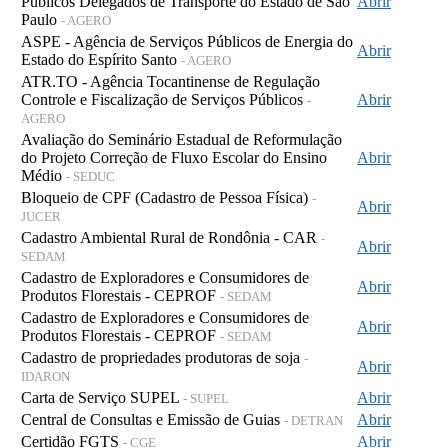
Públicos Delegados de Transporte do Estado de São
Abrir
Paulo
- AGERO
ASPE - Agência de Serviços Públicos de Energia do
Abrir
Estado do Espírito Santo
- AGERO
ATR.TO - Agência Tocantinense de Regulação
Controle e Fiscalização de Serviços Públicos
Abrir
-
AGERO
Avaliação do Seminário Estadual de Reformulação
do Projeto Correção de Fluxo Escolar do Ensino
Abrir
Médio
- SEDUC
Bloqueio de CPF (Cadastro de Pessoa Física)
-
Abrir
JUCER
Cadastro Ambiental Rural de Rondônia - CAR
-
Abrir
SEDAM
Cadastro de Exploradores e Consumidores de
Abrir
Produtos Florestais - CEPROF
- SEDAM
Cadastro de Exploradores e Consumidores de
Abrir
Produtos Florestais - CEPROF
- SEDAM
Cadastro de propriedades produtoras de soja
-
Abrir
IDARON
Carta de Serviço SUPEL
Abrir
- SUPEL
Central de Consultas e Emissão de Guias
Abrir
- DETRAN
Certidão FGTS
Abrir
- CGE