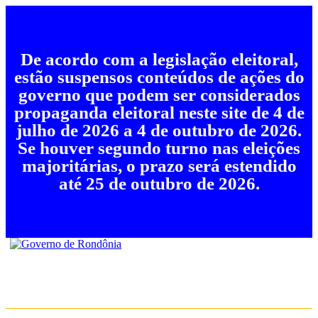
De acordo com a legislação eleitoral,
estão suspensos conteúdos de ações do
governo que podem ser considerados
propaganda eleitoral neste site de 4 de
julho de 2026 a 4 de outubro de 2026.
Se houver segundo turno nas eleições
majoritárias, o prazo será estendido
até 25 de outubro de 2026.