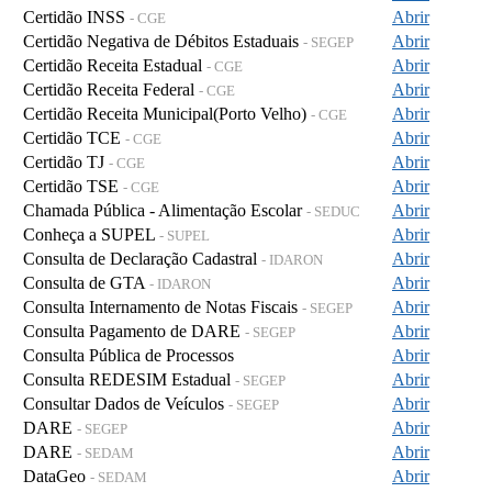
Certidão INSS
Abrir
- CGE
Certidão Negativa de Débitos Estaduais
Abrir
- SEGEP
Certidão Receita Estadual
Abrir
- CGE
Certidão Receita Federal
Abrir
- CGE
Certidão Receita Municipal(Porto Velho)
Abrir
- CGE
Certidão TCE
Abrir
- CGE
Certidão TJ
Abrir
- CGE
Certidão TSE
Abrir
- CGE
Chamada Pública - Alimentação Escolar
Abrir
- SEDUC
Conheça a SUPEL
Abrir
- SUPEL
Consulta de Declaração Cadastral
Abrir
- IDARON
Consulta de GTA
Abrir
- IDARON
Consulta Internamento de Notas Fiscais
Abrir
- SEGEP
Consulta Pagamento de DARE
Abrir
- SEGEP
Consulta Pública de Processos
Abrir
Consulta REDESIM Estadual
Abrir
- SEGEP
Consultar Dados de Veículos
Abrir
- SEGEP
DARE
Abrir
- SEGEP
DARE
Abrir
- SEDAM
DataGeo
Abrir
- SEDAM