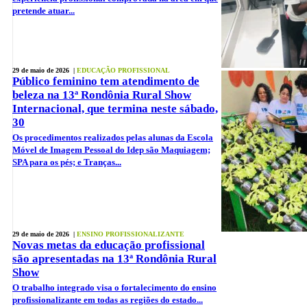
pretende atuar...
29 de maio de 2026 |
EDUCAÇÃO PROFISSIONAL
Público feminino tem atendimento de
beleza na 13ª Rondônia Rural Show
Internacional, que termina neste sábado,
30
Os procedimentos realizados pelas alunas da Escola
Móvel de Imagem Pessoal do Idep são Maquiagem;
SPA para os pés; e Tranças...
29 de maio de 2026 |
ENSINO PROFISSIONALIZANTE
Novas metas da educação profissional
são apresentadas na 13ª Rondônia Rural
Show
O trabalho integrado visa o fortalecimento do ensino
profissionalizante em todas as regiões do estado...