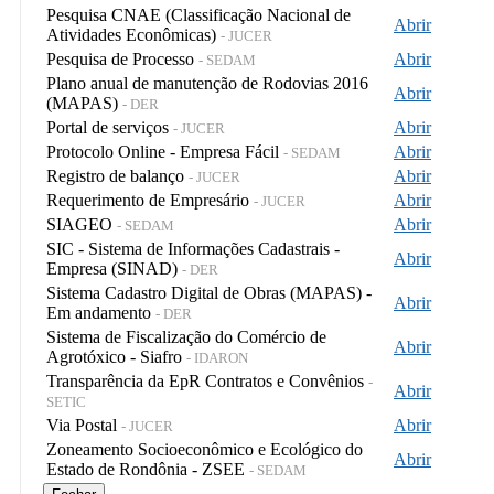
Pesquisa CNAE (Classificação Nacional de
Abrir
Atividades Econômicas)
- JUCER
Pesquisa de Processo
Abrir
- SEDAM
Plano anual de manutenção de Rodovias 2016
Abrir
(MAPAS)
- DER
Portal de serviços
Abrir
- JUCER
Protocolo Online - Empresa Fácil
Abrir
- SEDAM
Registro de balanço
Abrir
- JUCER
Requerimento de Empresário
Abrir
- JUCER
SIAGEO
Abrir
- SEDAM
SIC - Sistema de Informações Cadastrais -
Abrir
Empresa (SINAD)
- DER
Sistema Cadastro Digital de Obras (MAPAS) -
Abrir
Em andamento
- DER
Sistema de Fiscalização do Comércio de
Abrir
Agrotóxico - Siafro
- IDARON
Transparência da EpR Contratos e Convênios
-
Abrir
SETIC
Via Postal
Abrir
- JUCER
Zoneamento Socioeconômico e Ecológico do
Abrir
Estado de Rondônia - ZSEE
- SEDAM