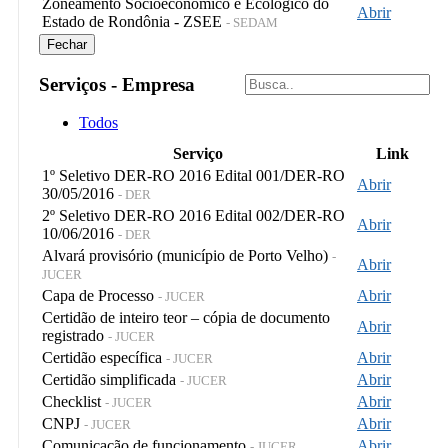
Zoneamento Socioeconômico e Ecológico do
Abrir
Estado de Rondônia - ZSEE
- SEDAM
Fechar
Serviços - Empresa
Todos
Serviço
Link
1º Seletivo DER-RO 2016 Edital 001/DER-RO
Abrir
30/05/2016
- DER
2º Seletivo DER-RO 2016 Edital 002/DER-RO
Abrir
10/06/2016
- DER
Alvará provisório (município de Porto Velho)
-
Abrir
JUCER
Capa de Processo
Abrir
- JUCER
Certidão de inteiro teor – cópia de documento
Abrir
registrado
- JUCER
Certidão específica
Abrir
- JUCER
Certidão simplificada
Abrir
- JUCER
Checklist
Abrir
- JUCER
CNPJ
Abrir
- JUCER
Comunicação de funcionamento
Abrir
- JUCER