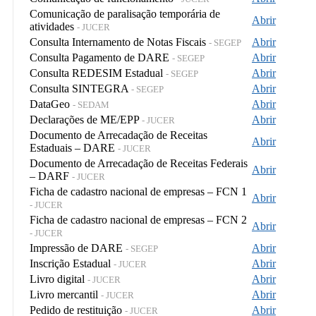
Comunicação de paralisação temporária de
Abrir
atividades
- JUCER
Consulta Internamento de Notas Fiscais
Abrir
- SEGEP
Consulta Pagamento de DARE
Abrir
- SEGEP
Consulta REDESIM Estadual
Abrir
- SEGEP
Consulta SINTEGRA
Abrir
- SEGEP
DataGeo
Abrir
- SEDAM
Declarações de ME/EPP
Abrir
- JUCER
Documento de Arrecadação de Receitas
Abrir
Estaduais – DARE
- JUCER
Documento de Arrecadação de Receitas Federais
Abrir
– DARF
- JUCER
Ficha de cadastro nacional de empresas – FCN 1
Abrir
- JUCER
Ficha de cadastro nacional de empresas – FCN 2
Abrir
- JUCER
Impressão de DARE
Abrir
- SEGEP
Inscrição Estadual
Abrir
- JUCER
Livro digital
Abrir
- JUCER
Livro mercantil
Abrir
- JUCER
Pedido de restituição
Abrir
- JUCER