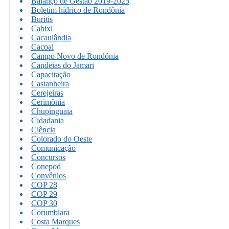
Balanço de Gestão 2019-2025
Boletim hídrico de Rondônia
Buritis
Cabixi
Cacaulândia
Cacoal
Campo Novo de Rondônia
Candeias do Jamari
Capacitação
Castanheira
Cerejeiras
Cerimônia
Chupinguaia
Cidadania
Ciência
Colorado do Oeste
Comunicação
Concursos
Conepod
Convênios
COP 28
COP 29
COP 30
Corumbiara
Costa Marques