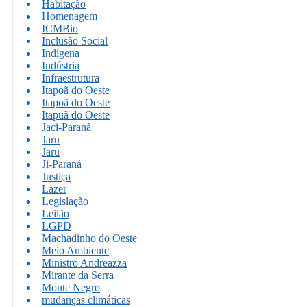
Habitação
Homenagem
ICMBio
Inclusão Social
Indígena
Indústria
Infraestrutura
Itapoã do Oeste
Itapoã do Oeste
Itapuã do Oeste
Jaci-Paraná
Jaru
Jaru
Ji-Paraná
Justiça
Lazer
Legislação
Leilão
LGPD
Machadinho do Oeste
Meio Ambiente
Ministro Andreazza
Mirante da Serra
Monte Negro
mudanças climáticas