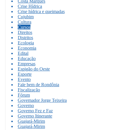
Costa Marques
Crise Hídrica
Crise hídrica e queimadas
Cujubim
Cultura
Cursos
Direitos
Distritos
Ecologia
Economia
Edital
Educação
Empresas
Espigão do Oeste
Esporte
Evento
Fale bem de Rondônia
Fiscalização
Fórum
Governador Jorge Teixeira
Governo
Governo Fez e Faz
Governo Itinerante
Guajará-Mirim
Guajará-Mirim