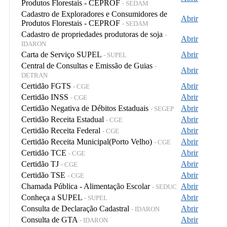
Produtos Florestais - CEPROF
- SEDAM
Cadastro de Exploradores e Consumidores de
Abrir
Produtos Florestais - CEPROF
- SEDAM
Cadastro de propriedades produtoras de soja
-
Abrir
IDARON
Carta de Serviço SUPEL
Abrir
- SUPEL
Central de Consultas e Emissão de Guias
-
Abrir
DETRAN
Certidão FGTS
Abrir
- CGE
Certidão INSS
Abrir
- CGE
Certidão Negativa de Débitos Estaduais
Abrir
- SEGEP
Certidão Receita Estadual
Abrir
- CGE
Certidão Receita Federal
Abrir
- CGE
Certidão Receita Municipal(Porto Velho)
Abrir
- CGE
Certidão TCE
Abrir
- CGE
Certidão TJ
Abrir
- CGE
Certidão TSE
Abrir
- CGE
Chamada Pública - Alimentação Escolar
Abrir
- SEDUC
Conheça a SUPEL
Abrir
- SUPEL
Consulta de Declaração Cadastral
Abrir
- IDARON
Consulta de GTA
Abrir
- IDARON