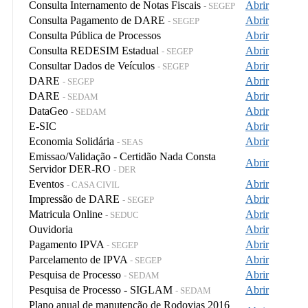
Consulta Internamento de Notas Fiscais
Abrir
- SEGEP
Consulta Pagamento de DARE
Abrir
- SEGEP
Consulta Pública de Processos
Abrir
Consulta REDESIM Estadual
Abrir
- SEGEP
Consultar Dados de Veículos
Abrir
- SEGEP
DARE
Abrir
- SEGEP
DARE
Abrir
- SEDAM
DataGeo
Abrir
- SEDAM
E-SIC
Abrir
Economia Solidária
Abrir
- SEAS
Emissao/Validação - Certidão Nada Consta
Abrir
Servidor DER-RO
- DER
Eventos
Abrir
- CASA CIVIL
Impressão de DARE
Abrir
- SEGEP
Matricula Online
Abrir
- SEDUC
Ouvidoria
Abrir
Pagamento IPVA
Abrir
- SEGEP
Parcelamento de IPVA
Abrir
- SEGEP
Pesquisa de Processo
Abrir
- SEDAM
Pesquisa de Processo - SIGLAM
Abrir
- SEDAM
Plano anual de manutenção de Rodovias 2016