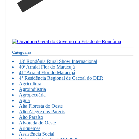
Categorias
13ª Rondônia Rural Show Internacional
40ª Arraial Flor do Maracujá
41º Arraial Flor do Maracujá
4° Residência Regional de Cacoal do DER
Agricultura
Agroindústria
Agropecuária
Água
Alta Floresta do Oeste
Alto Alegre dos Parecis
Alto Paraíso
Alvorada do Oeste
Ariquemes
Assistência Social