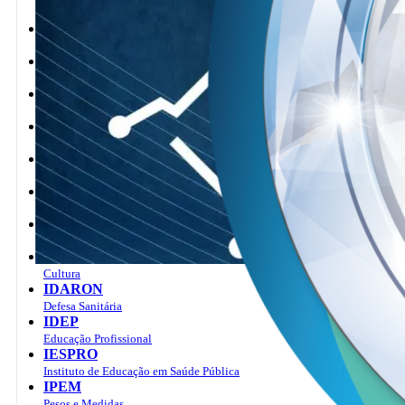
Estradas, Transportes, Serviços Públicos
DETRAN
Trânsito
DIOF
Imprensa Oficial
DRPC
Cerimonial
EMATER
Assistência Técnica e Extensão Rural
FAPERO
Ciência e Tecnologia
FEASE
Atendimento Socioeducativo
FHEMERON
Fhemeron
FUNCER
Cultura
IDARON
Defesa Sanitária
IDEP
Educação Profissional
IESPRO
Instituto de Educação em Saúde Pública
IPEM
Pesos e Medidas