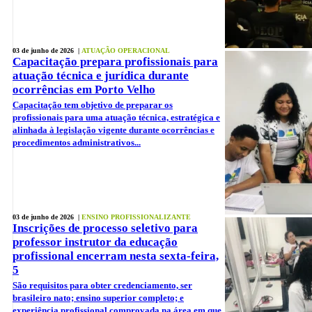
03 de junho de 2026 |
ATUAÇÃO OPERACIONAL
Capacitação prepara profissionais para
atuação técnica e jurídica durante
ocorrências em Porto Velho
Capacitação tem objetivo de preparar os
profissionais para uma atuação técnica, estratégica e
alinhada à legislação vigente durante ocorrências e
procedimentos administrativos...
03 de junho de 2026 |
ENSINO PROFISSIONALIZANTE
Inscrições de processo seletivo para
professor instrutor da educação
profissional encerram nesta sexta-feira,
5
São requisitos para obter credenciamento, ser
brasileiro nato; ensino superior completo; e
experiência profissional comprovada na área em que