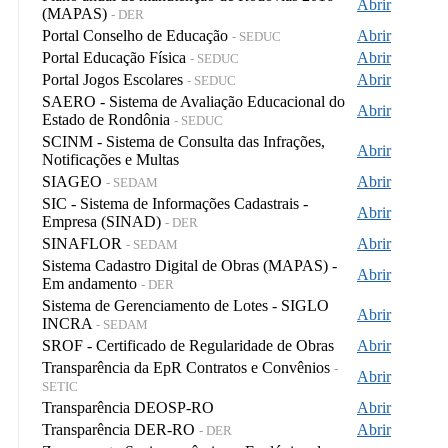
Abrir
(MAPAS)
- DER
Portal Conselho de Educação
Abrir
- SEDUC
Portal Educação Física
Abrir
- SEDUC
Portal Jogos Escolares
Abrir
- SEDUC
SAERO - Sistema de Avaliação Educacional do
Abrir
Estado de Rondônia
- SEDUC
SCINM - Sistema de Consulta das Infrações,
Abrir
Notificações e Multas
SIAGEO
Abrir
- SEDAM
SIC - Sistema de Informações Cadastrais -
Abrir
Empresa (SINAD)
- DER
SINAFLOR
Abrir
- SEDAM
Sistema Cadastro Digital de Obras (MAPAS) -
Abrir
Em andamento
- DER
Sistema de Gerenciamento de Lotes - SIGLO
Abrir
INCRA
- SEDAM
SROF - Certificado de Regularidade de Obras
Abrir
Transparência da EpR Contratos e Convênios
-
Abrir
SETIC
Transparência DEOSP-RO
Abrir
Transparência DER-RO
Abrir
- DER