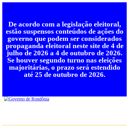
De acordo com a legislação eleitoral,
estão suspensos conteúdos de ações do
governo que podem ser considerados
propaganda eleitoral neste site de 4 de
julho de 2026 a 4 de outubro de 2026.
Se houver segundo turno nas eleições
majoritárias, o prazo será estendido
até 25 de outubro de 2026.