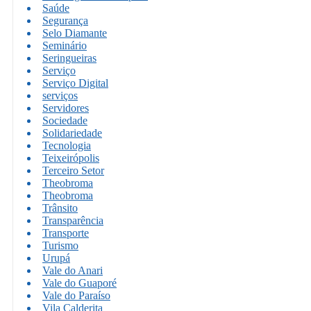
Saúde
Segurança
Selo Diamante
Seminário
Seringueiras
Serviço
Serviço Digital
serviços
Servidores
Sociedade
Solidariedade
Tecnologia
Teixeirópolis
Terceiro Setor
Theobroma
Theobroma
Trânsito
Transparência
Transporte
Turismo
Urupá
Vale do Anari
Vale do Guaporé
Vale do Paraíso
Vila Calderita