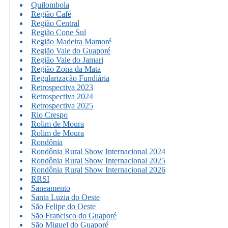
Quilombola
Região Café
Região Central
Região Cone Sul
Região Madeira Mamoré
Região Vale do Guaporé
Região Vale do Jamari
Região Zona da Mata
Regularização Fundiária
Retrospectiva 2023
Retrospectiva 2024
Retrospectiva 2025
Rio Crespo
Rolim de Moura
Rolim de Moura
Rondônia
Rondônia Rural Show Internacional 2024
Rondônia Rural Show Internacional 2025
Rondônia Rural Show Internacional 2026
RRSI
Saneamento
Santa Luzia do Oeste
São Felipe do Oeste
São Francisco do Guaporé
São Miguel do Guaporé