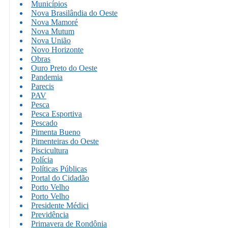
Municípios
Nova Brasilândia do Oeste
Nova Mamoré
Nova Mutum
Nova União
Novo Horizonte
Obras
Ouro Preto do Oeste
Pandemia
Parecis
PAV
Pesca
Pesca Esportiva
Pescado
Pimenta Bueno
Pimenteiras do Oeste
Piscicultura
Polícia
Políticas Públicas
Portal do Cidadão
Porto Velho
Porto Velho
Presidente Médici
Previdência
Primavera de Rondônia