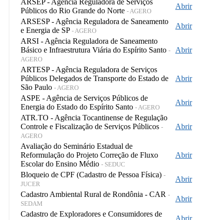
ARSEP - Agência Reguladora de Serviços
Abrir
Públicos do Rio Grande do Norte
- AGERO
ARSESP - Agência Reguladora de Saneamento
Abrir
e Energia de SP
- AGERO
ARSI - Agência Reguladora de Saneamento
Básico e Infraestrutura Viária do Espírito Santo
Abrir
-
AGERO
ARTESP - Agência Reguladora de Serviços
Públicos Delegados de Transporte do Estado de
Abrir
São Paulo
- AGERO
ASPE - Agência de Serviços Públicos de
Abrir
Energia do Estado do Espírito Santo
- AGERO
ATR.TO - Agência Tocantinense de Regulação
Controle e Fiscalização de Serviços Públicos
Abrir
-
AGERO
Avaliação do Seminário Estadual de
Reformulação do Projeto Correção de Fluxo
Abrir
Escolar do Ensino Médio
- SEDUC
Bloqueio de CPF (Cadastro de Pessoa Física)
-
Abrir
JUCER
Cadastro Ambiental Rural de Rondônia - CAR
-
Abrir
SEDAM
Cadastro de Exploradores e Consumidores de
Abrir