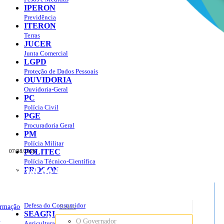
IPERON
Previdência
ITERON
Terras
JUCER
Junta Comercial
LGPD
Proteção de Dados Pessoais
OUVIDORIA
Ouvidoria-Geral
PC
Polícia Civil
PGE
Procuradoria Geral
PM
Polícia Militar
POLITEC
07/08/2026
Polícia Técnico-Científica
Portal do Governo do
Estado de Rondônia
PROCON
sso à Informação
Governo
de
Defesa do Consumidor
ormação
Sobre
SEAGRI
Rondônia
o
O Governador
Agricultura