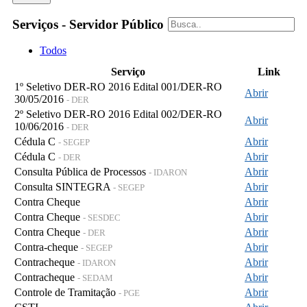
Serviços - Servidor Público
Todos
Serviço
Link
1º Seletivo DER-RO 2016 Edital 001/DER-RO
Abrir
30/05/2016
- DER
2º Seletivo DER-RO 2016 Edital 002/DER-RO
Abrir
10/06/2016
- DER
Cédula C
Abrir
- SEGEP
Cédula C
Abrir
- DER
Consulta Pública de Processos
Abrir
- IDARON
Consulta SINTEGRA
Abrir
- SEGEP
Contra Cheque
Abrir
Contra Cheque
Abrir
- SESDEC
Contra Cheque
Abrir
- DER
Contra-cheque
Abrir
- SEGEP
Contracheque
Abrir
- IDARON
Contracheque
Abrir
- SEDAM
Controle de Tramitação
Abrir
- PGE