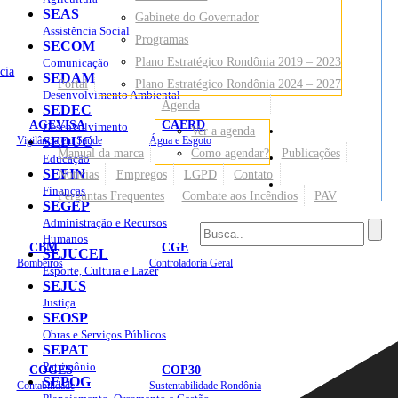
SEAS
Gabinete do Governador
Assistência Social
Programas
SECOM
Plano Estratégico Rondônia 2019 – 2023
Comunicação
cia
SEDAM
Portal
Plano Estratégico Rondônia 2024 – 2027
Desenvolvimento Ambiental
Agenda
SEDEC
AGEVISA
CAERD
Desenvolvimento
Ver a agenda
Mapa do Site
Vigilância em Saúde
SEDUC
Água e Esgoto
Manual da marca
Como agendar?
Publicações
Educação
SEFIN
Notícias
Empregos
LGPD
Contato
Sites
Finanças
Perguntas Frequentes
Combate aos Incêndios
PAV
SEGEP
Administração e Recursos
Humanos
CBM
CGE
SEJUCEL
Bombeiros
Controladoria Geral
Esporte, Cultura e Lazer
SEJUS
Justiça
SEOSP
Obras e Serviços Públicos
SEPAT
Patrimônio
COGES
COP30
SEPOG
Contabilidade
Sustentabilidade Rondônia