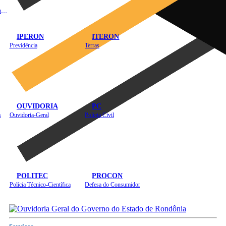
Instituto de Educação em Saúde Pública
IPERON
ITERON
Previdência
Terras
OUVIDORIA
PC
s
Ouvidoria-Geral
Polícia Civil
POLITEC
PROCON
Polícia Técnico-Científica
Defesa do Consumidor