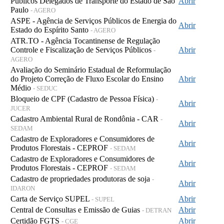
Públicos Delegados de Transporte do Estado de São
Abrir
Paulo
- AGERO
ASPE - Agência de Serviços Públicos de Energia do
Abrir
Estado do Espírito Santo
- AGERO
ATR.TO - Agência Tocantinense de Regulação
Controle e Fiscalização de Serviços Públicos
Abrir
-
AGERO
Avaliação do Seminário Estadual de Reformulação
do Projeto Correção de Fluxo Escolar do Ensino
Abrir
Médio
- SEDUC
Bloqueio de CPF (Cadastro de Pessoa Física)
-
Abrir
JUCER
Cadastro Ambiental Rural de Rondônia - CAR
-
Abrir
SEDAM
Cadastro de Exploradores e Consumidores de
Abrir
Produtos Florestais - CEPROF
- SEDAM
Cadastro de Exploradores e Consumidores de
Abrir
Produtos Florestais - CEPROF
- SEDAM
Cadastro de propriedades produtoras de soja
-
Abrir
IDARON
Carta de Serviço SUPEL
Abrir
- SUPEL
Central de Consultas e Emissão de Guias
Abrir
- DETRAN
Certidão FGTS
Abrir
- CGE