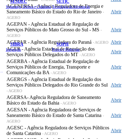
SESDEC
SETIC
AGENERSA - Agência Reguladora de Energia e
Segurança, Defesa e Cidadania
Tecnologia da Informação
Saneamento Básico do Estado do Rio de Janeiro
Abrir
-
AGERO
AGEPAN - Agência Estadual de Regulação de
Serviços Públicos do Mato Grosso do Sul - MS
Abrir
-
AGERO
AGEPAR - Agência Reguladora do Paraná
Abrir
- AGERO
SIBRA
SOPH
AGER - Agência Estadual de Regulação dos
Integração
Portos e Hidrovias
Abrir
Serviços Públicos Delegados do MT
- AGERO
AGERBA - Agência Estadual de Regulação de
Serviços Públicos de Energia, Transporte e
Abrir
 de Gastos Públicos Administrativos
Comunicações da BA
- AGERO
AGERGS - Agência Estadual de Regulação dos
Serviços Públicos Delegados do Rio Grande do Sul
Abrir
- AGERO
AGERSA- Agência Reguladora de Saneamento
Abrir
Básico do Estado da Bahia
- AGERO
AGESAN - Agência Reguladora de Serviços de
Saneamento Básico do Estado de Santa Catarina
Abrir
-
AGERO
AGESC - Agência Reguladora de Serviços Públicos
Abrir
de Santa Catarina
- AGERO