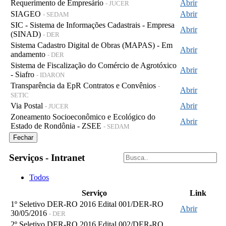
Requerimento de Empresário
Abrir
- JUCER
SIAGEO
Abrir
- SEDAM
SIC - Sistema de Informações Cadastrais - Empresa
Abrir
(SINAD)
- DER
Sistema Cadastro Digital de Obras (MAPAS) - Em
Abrir
andamento
- DER
Sistema de Fiscalização do Comércio de Agrotóxico
Abrir
- Siafro
- IDARON
Transparência da EpR Contratos e Convênios
-
Abrir
SETIC
Via Postal
Abrir
- JUCER
Zoneamento Socioeconômico e Ecológico do
Abrir
Estado de Rondônia - ZSEE
- SEDAM
Fechar
Serviços - Intranet
Todos
Serviço
Link
1º Seletivo DER-RO 2016 Edital 001/DER-RO
Abrir
30/05/2016
- DER
2º Seletivo DER-RO 2016 Edital 002/DER-RO