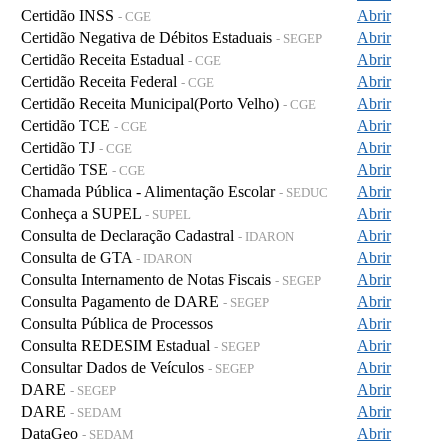
Certidão INSS
Abrir
- CGE
Certidão Negativa de Débitos Estaduais
Abrir
- SEGEP
Certidão Receita Estadual
Abrir
- CGE
Certidão Receita Federal
Abrir
- CGE
Certidão Receita Municipal(Porto Velho)
Abrir
- CGE
Certidão TCE
Abrir
- CGE
Certidão TJ
Abrir
- CGE
Certidão TSE
Abrir
- CGE
Chamada Pública - Alimentação Escolar
Abrir
- SEDUC
Conheça a SUPEL
Abrir
- SUPEL
Consulta de Declaração Cadastral
Abrir
- IDARON
Consulta de GTA
Abrir
- IDARON
Consulta Internamento de Notas Fiscais
Abrir
- SEGEP
Consulta Pagamento de DARE
Abrir
- SEGEP
Consulta Pública de Processos
Abrir
Consulta REDESIM Estadual
Abrir
- SEGEP
Consultar Dados de Veículos
Abrir
- SEGEP
DARE
Abrir
- SEGEP
DARE
Abrir
- SEDAM
DataGeo
Abrir
- SEDAM