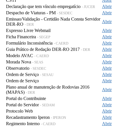
CSTI
Abrir
Declaração que tem vínculo empregatício
Abrir
- JUCER
Despacho de Viaturas - PM
Abrir
- SESDEC
Emissao/Validação - Certidão Nada Consta Servidor
Abrir
DER-RO
- DER
Expresso Livre Webmail
Abrir
Ficha Financeira
Abrir
- SEGEP
Formulário Inconsistência
Abrir
- CAERD
Guia Prático de Redação DER-RO 2017
Abrir
- DER
Modelo AVAC
Abrir
- CAERD
Morada Nova
Abrir
- SEAS
Observatorio
Abrir
- SESDEC
Ordem de Serviço
Abrir
- SESAU
Ordem de Serviço
Abrir
Plano anual de manutenção de Rodovias 2016
Abrir
(MAPAS)
- DER
Portal do Contribuinte
Abrir
Portal do Servidor
Abrir
- SEDAM
Protocolo Web
Abrir
Recadastramento Iperon
Abrir
- IPERON
Regimento Interno
Abrir
- CAERD