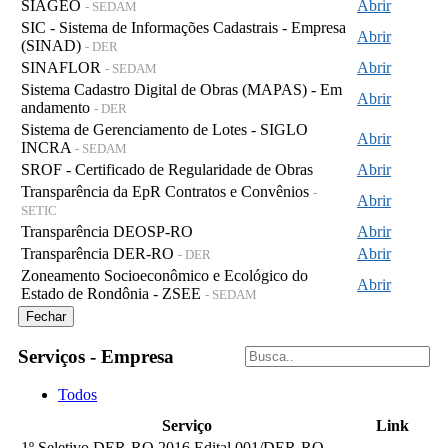
SIAGEO
Abrir
- SEDAM
SIC - Sistema de Informações Cadastrais - Empresa
Abrir
(SINAD)
- DER
SINAFLOR
Abrir
- SEDAM
Sistema Cadastro Digital de Obras (MAPAS) - Em
Abrir
andamento
- DER
Sistema de Gerenciamento de Lotes - SIGLO
Abrir
INCRA
- SEDAM
SROF - Certificado de Regularidade de Obras
Abrir
Transparência da EpR Contratos e Convênios
-
Abrir
SETIC
Transparência DEOSP-RO
Abrir
Transparência DER-RO
Abrir
- DER
Zoneamento Socioeconômico e Ecológico do
Abrir
Estado de Rondônia - ZSEE
- SEDAM
Fechar
Serviços - Empresa
Todos
Serviço
Link
1º Seletivo DER-RO 2016 Edital 001/DER-RO