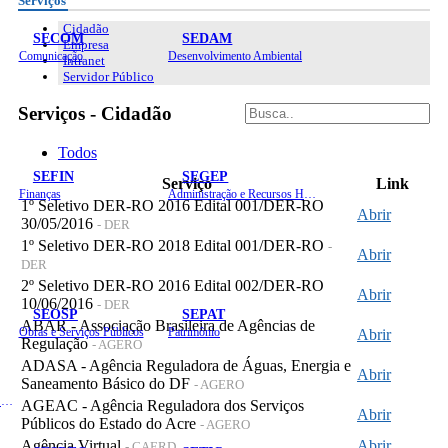
Serviços
Cidadão
SECOM
SEDAM
Empresa
Comunicação
Desenvolvimento Ambiental
Intranet
Servidor Público
Serviços - Cidadão
Todos
SEFIN
SEGEP
Serviço
Link
Finanças
Administração e Recursos Humanos
1º Seletivo DER-RO 2016 Edital 001/DER-RO
Abrir
30/05/2016
- DER
1º Seletivo DER-RO 2018 Edital 001/DER-RO
-
Abrir
DER
2º Seletivo DER-RO 2016 Edital 002/DER-RO
Abrir
10/06/2016
- DER
SEOSP
SEPAT
ABAR - Associação Brasileira de Agências de
Obras e Serviços Públicos
Patrimônio
Abrir
Regulação
- AGERO
ADASA - Agência Reguladora de Águas, Energia e
Abrir
Saneamento Básico do DF
- AGERO
Planejamento, Orçamento e Gestão
AGEAC - Agência Reguladora dos Serviços
Abrir
Públicos do Estado do Acre
- AGERO
Agência Virtual
Abrir
- CAERD