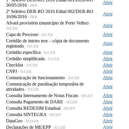
Abrir
30/05/2016
- DER
2º Seletivo DER-RO 2016 Edital 002/DER-RO
Abrir
10/06/2016
- DER
Alvará provisório (município de Porto Velho)
-
Abrir
JUCER
Capa de Processo
Abrir
- JUCER
Certidão de inteiro teor – cópia de documento
Abrir
registrado
- JUCER
Certidão específica
Abrir
- JUCER
Certidão simplificada
Abrir
- JUCER
Checklist
Abrir
- JUCER
CNPJ
Abrir
- JUCER
Comunicação de funcionamento
Abrir
- JUCER
Comunicação de paralisação temporária de
Abrir
atividades
- JUCER
Consulta Internamento de Notas Fiscais
Abrir
- SEGEP
Consulta Pagamento de DARE
Abrir
- SEGEP
Consulta REDESIM Estadual
Abrir
- SEGEP
Consulta SINTEGRA
Abrir
- SEGEP
DataGeo
Abrir
- SEDAM
Declarações de ME/EPP
Abrir
- JUCER