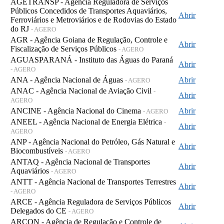
AGETRANSP - Agência Reguladora de Serviços
Públicos Concedidos de Transportes Aquaviários,
Abrir
Ferroviários e Metroviários e de Rodovias do Estado
do RJ
- AGERO
AGR - Agência Goiana de Regulação, Controle e
Abrir
Fiscalização de Serviços Públicos
- AGERO
AGUASPARANÁ - Instituto das Águas do Paraná
Abrir
- AGERO
ANA - Agência Nacional de Águas
Abrir
- AGERO
ANAC - Agência Nacional de Aviação Civil
-
Abrir
AGERO
ANCINE - Agência Nacional do Cinema
Abrir
- AGERO
ANEEL - Agência Nacional de Energia Elétrica
-
Abrir
AGERO
ANP - Agência Nacional do Petróleo, Gás Natural e
Abrir
Biocombustíveis
- AGERO
ANTAQ - Agência Nacional de Transportes
Abrir
Aquaviários
- AGERO
ANTT - Agência Nacional de Transportes Terrestres
Abrir
- AGERO
ARCE - Agência Reguladora de Serviços Públicos
Abrir
Delegados do CE
- AGERO
ARCON - Agência de Regulação e Controle de