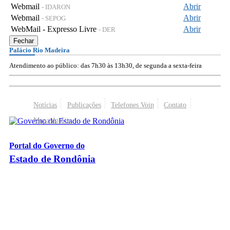
Webmail
Abrir
- IDARON
Webmail
Abrir
- SEPOG
WebMail - Expresso Livre
Abrir
- DER
Fechar
Palácio Rio Madeira
Atendimento ao público: das 7h30 às 13h30, de segunda a sexta-feira
Notícias
Publicações
Telefones Voip
Contato
Mapa do Site
Portal do Governo do
Estado de Rondônia
Palácio Rio Madeira
- Av. Farquar, 2986 - Bairro Pedrinhas
CEP 76.801-470 - Porto Velho, RO
© 2026
Governo do Estado de Rondônia
Todos os Direitos Reservados