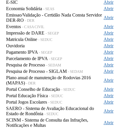
E-SIC
Abrir
Economia Solidária
Abrir
- SEAS
Emissao/Validação - Certidão Nada Consta Servidor
Abrir
DER-RO
- DER
Eventos
Abrir
- CASA CIVIL
Impressão de DARE
Abrir
- SEGEP
Matricula Online
Abrir
- SEDUC
Ouvidoria
Abrir
Pagamento IPVA
Abrir
- SEGEP
Parcelamento de IPVA
Abrir
- SEGEP
Pesquisa de Processo
Abrir
- SEDAM
Pesquisa de Processo - SIGLAM
Abrir
- SEDAM
Plano anual de manutenção de Rodovias 2016
Abrir
(MAPAS)
- DER
Portal Conselho de Educação
Abrir
- SEDUC
Portal Educação Física
Abrir
- SEDUC
Portal Jogos Escolares
Abrir
- SEDUC
SAERO - Sistema de Avaliação Educacional do
Abrir
Estado de Rondônia
- SEDUC
SCINM - Sistema de Consulta das Infrações,
Abrir
Notificações e Multas