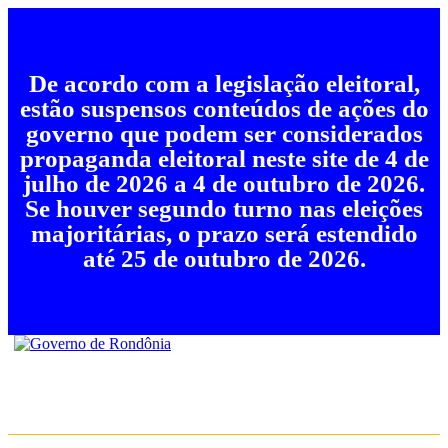
De acordo com a legislação eleitoral,
estão suspensos conteúdos de ações do
governo que podem ser considerados
propaganda eleitoral neste site de 4 de
julho de 2026 a 4 de outubro de 2026.
Se houver segundo turno nas eleições
majoritárias, o prazo será estendido
até 25 de outubro de 2026.