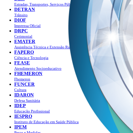
Estradas, Transportes, Serviços Públicos
DETRAN
Trânsito
DIOF
Imprensa Oficial
DRPC
Cerimonial
EMATER
Assistência Técnica e Extensão Rural
FAPERO
Ciência e Tecnologia
FEASE
Atendimento Socioeducativo
FHEMERON
Fhemeron
FUNCER
Cultura
IDARON
Defesa Sanitária
IDEP
Educação Profissional
IESPRO
Instituto de Educação em Saúde Pública
IPEM
Pesos e Medidas