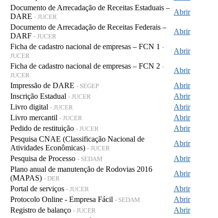
Documento de Arrecadação de Receitas Estaduais –
Abrir
DARE
- JUCER
Documento de Arrecadação de Receitas Federais –
Abrir
DARF
- JUCER
Ficha de cadastro nacional de empresas – FCN 1
-
Abrir
JUCER
Ficha de cadastro nacional de empresas – FCN 2
-
Abrir
JUCER
Impressão de DARE
Abrir
- SEGEP
Inscrição Estadual
Abrir
- JUCER
Livro digital
Abrir
- JUCER
Livro mercantil
Abrir
- JUCER
Pedido de restituição
Abrir
- JUCER
Pesquisa CNAE (Classificação Nacional de
Abrir
Atividades Econômicas)
- JUCER
Pesquisa de Processo
Abrir
- SEDAM
Plano anual de manutenção de Rodovias 2016
Abrir
(MAPAS)
- DER
Portal de serviços
Abrir
- JUCER
Protocolo Online - Empresa Fácil
Abrir
- SEDAM
Registro de balanço
Abrir
- JUCER