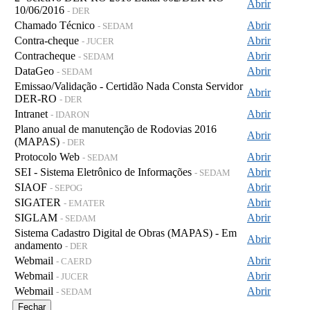
Abrir
10/06/2016
- DER
Chamado Técnico
Abrir
- SEDAM
Contra-cheque
Abrir
- JUCER
Contracheque
Abrir
- SEDAM
DataGeo
Abrir
- SEDAM
Emissao/Validação - Certidão Nada Consta Servidor
Abrir
DER-RO
- DER
Intranet
Abrir
- IDARON
Plano anual de manutenção de Rodovias 2016
Abrir
(MAPAS)
- DER
Protocolo Web
Abrir
- SEDAM
SEI - Sistema Eletrônico de Informações
Abrir
- SEDAM
SIAOF
Abrir
- SEPOG
SIGATER
Abrir
- EMATER
SIGLAM
Abrir
- SEDAM
Sistema Cadastro Digital de Obras (MAPAS) - Em
Abrir
andamento
- DER
Webmail
Abrir
- CAERD
Webmail
Abrir
- JUCER
Webmail
Abrir
- SEDAM
Fechar