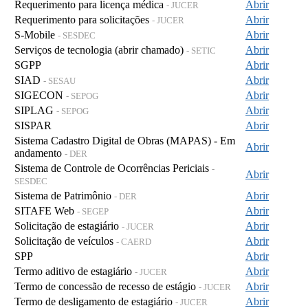
Requerimento para licença médica
Abrir
- JUCER
Requerimento para solicitações
Abrir
- JUCER
S-Mobile
Abrir
- SESDEC
Serviços de tecnologia (abrir chamado)
Abrir
- SETIC
SGPP
Abrir
SIAD
Abrir
- SESAU
SIGECON
Abrir
- SEPOG
SIPLAG
Abrir
- SEPOG
SISPAR
Abrir
Sistema Cadastro Digital de Obras (MAPAS) - Em
Abrir
andamento
- DER
Sistema de Controle de Ocorrências Periciais
-
Abrir
SESDEC
Sistema de Patrimônio
Abrir
- DER
SITAFE Web
Abrir
- SEGEP
Solicitação de estagiário
Abrir
- JUCER
Solicitação de veículos
Abrir
- CAERD
SPP
Abrir
Termo aditivo de estagiário
Abrir
- JUCER
Termo de concessão de recesso de estágio
Abrir
- JUCER
Termo de desligamento de estagiário
Abrir
- JUCER