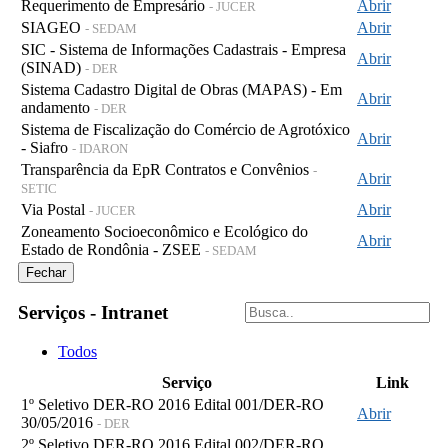
Requerimento de Empresário
Abrir
- JUCER
SIAGEO
Abrir
- SEDAM
SIC - Sistema de Informações Cadastrais - Empresa
Abrir
(SINAD)
- DER
Sistema Cadastro Digital de Obras (MAPAS) - Em
Abrir
andamento
- DER
Sistema de Fiscalização do Comércio de Agrotóxico
Abrir
- Siafro
- IDARON
Transparência da EpR Contratos e Convênios
-
Abrir
SETIC
Via Postal
Abrir
- JUCER
Zoneamento Socioeconômico e Ecológico do
Abrir
Estado de Rondônia - ZSEE
- SEDAM
Fechar
Serviços - Intranet
Todos
Serviço
Link
1º Seletivo DER-RO 2016 Edital 001/DER-RO
Abrir
30/05/2016
- DER
2º Seletivo DER-RO 2016 Edital 002/DER-RO