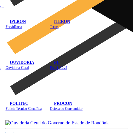
Instituto de Educação em Saúde Pública
IPERON
ITERON
Previdência
Terras
OUVIDORIA
PC
s
Ouvidoria-Geral
Polícia Civil
POLITEC
PROCON
Polícia Técnico-Científica
Defesa do Consumidor