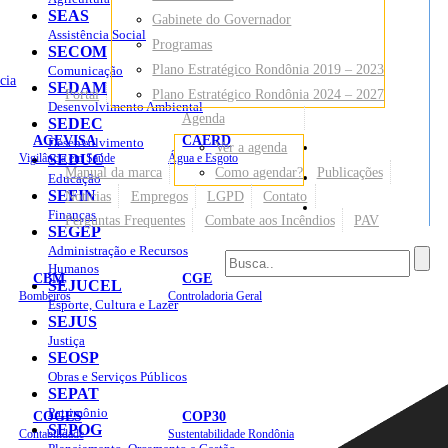
SEAS
Gabinete do Governador
Assistência Social
Programas
SECOM
Plano Estratégico Rondônia 2019 – 2023
Comunicação
cia
SEDAM
Portal
Plano Estratégico Rondônia 2024 – 2027
Desenvolvimento Ambiental
Agenda
SEDEC
AGEVISA
CAERD
Desenvolvimento
Ver a agenda
Mapa do Site
Vigilância em Saúde
SEDUC
Água e Esgoto
Manual da marca
Como agendar?
Publicações
Educação
SEFIN
Notícias
Empregos
LGPD
Contato
Sites
Finanças
Perguntas Frequentes
Combate aos Incêndios
PAV
SEGEP
Administração e Recursos
Humanos
CBM
CGE
SEJUCEL
Bombeiros
Controladoria Geral
Esporte, Cultura e Lazer
SEJUS
Justiça
SEOSP
Obras e Serviços Públicos
SEPAT
Patrimônio
COGES
COP30
SEPOG
Contabilidade
Sustentabilidade Rondônia