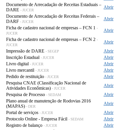
Documento de Arrecadação de Receitas Estaduais –
Abrir
DARE
- JUCER
Documento de Arrecadação de Receitas Federais –
Abrir
DARF
- JUCER
Ficha de cadastro nacional de empresas – FCN 1
-
Abrir
JUCER
Ficha de cadastro nacional de empresas – FCN 2
-
Abrir
JUCER
Impressão de DARE
Abrir
- SEGEP
Inscrição Estadual
Abrir
- JUCER
Livro digital
Abrir
- JUCER
Livro mercantil
Abrir
- JUCER
Pedido de restituição
Abrir
- JUCER
Pesquisa CNAE (Classificação Nacional de
Abrir
Atividades Econômicas)
- JUCER
Pesquisa de Processo
Abrir
- SEDAM
Plano anual de manutenção de Rodovias 2016
Abrir
(MAPAS)
- DER
Portal de serviços
Abrir
- JUCER
Protocolo Online - Empresa Fácil
Abrir
- SEDAM
Registro de balanço
Abrir
- JUCER