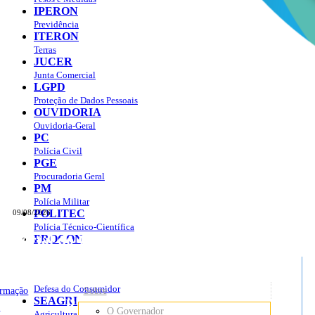
IPERON
Previdência
ITERON
Terras
JUCER
Junta Comercial
LGPD
Proteção de Dados Pessoais
OUVIDORIA
Ouvidoria-Geral
PC
Polícia Civil
PGE
Procuradoria Geral
PM
Polícia Militar
POLITEC
09/08/2026
Polícia Técnico-Científica
Portal do Governo do
Estado de Rondônia
PROCON
sso à Informação
Governo
de
Defesa do Consumidor
ormação
Sobre
SEAGRI
Rondônia
o
O Governador
Agricultura