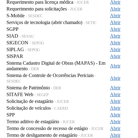
Requerimento para licença médica
Abrir
- JUCER
Requerimento para solicitações
Abrir
- JUCER
S-Mobile
Abrir
- SESDEC
Serviços de tecnologia (abrir chamado)
Abrir
- SETIC
SGPP
Abrir
SIAD
Abrir
- SESAU
SIGECON
Abrir
- SEPOG
SIPLAG
Abrir
- SEPOG
SISPAR
Abrir
Sistema Cadastro Digital de Obras (MAPAS) - Em
Abrir
andamento
- DER
Sistema de Controle de Ocorrências Periciais
-
Abrir
SESDEC
Sistema de Patrimônio
Abrir
- DER
SITAFE Web
Abrir
- SEGEP
Solicitação de estagiário
Abrir
- JUCER
Solicitação de veículos
Abrir
- CAERD
SPP
Abrir
Termo aditivo de estagiário
Abrir
- JUCER
Termo de concessão de recesso de estágio
Abrir
- JUCER
Termo de desligamento de estagiário
Abrir
- JUCER