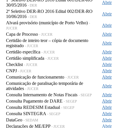
Abrir
30/05/2016
- DER
2º Seletivo DER-RO 2016 Edital 002/DER-RO
Abrir
10/06/2016
- DER
Alvará provisório (município de Porto Velho)
-
Abrir
JUCER
Capa de Processo
Abrir
- JUCER
Certidão de inteiro teor – cópia de documento
Abrir
registrado
- JUCER
Certidão específica
Abrir
- JUCER
Certidão simplificada
Abrir
- JUCER
Checklist
Abrir
- JUCER
CNPJ
Abrir
- JUCER
Comunicação de funcionamento
Abrir
- JUCER
Comunicação de paralisação temporária de
Abrir
atividades
- JUCER
Consulta Internamento de Notas Fiscais
Abrir
- SEGEP
Consulta Pagamento de DARE
Abrir
- SEGEP
Consulta REDESIM Estadual
Abrir
- SEGEP
Consulta SINTEGRA
Abrir
- SEGEP
DataGeo
Abrir
- SEDAM
Declarações de ME/EPP
Abrir
- JUCER