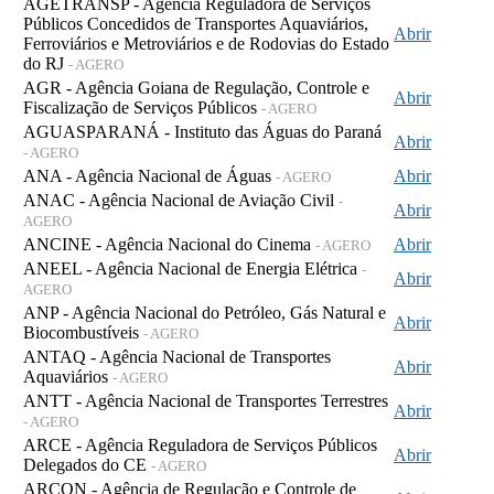
AGETRANSP - Agência Reguladora de Serviços
Públicos Concedidos de Transportes Aquaviários,
Abrir
Ferroviários e Metroviários e de Rodovias do Estado
do RJ
- AGERO
AGR - Agência Goiana de Regulação, Controle e
Abrir
Fiscalização de Serviços Públicos
- AGERO
AGUASPARANÁ - Instituto das Águas do Paraná
Abrir
- AGERO
ANA - Agência Nacional de Águas
Abrir
- AGERO
ANAC - Agência Nacional de Aviação Civil
-
Abrir
AGERO
ANCINE - Agência Nacional do Cinema
Abrir
- AGERO
ANEEL - Agência Nacional de Energia Elétrica
-
Abrir
AGERO
ANP - Agência Nacional do Petróleo, Gás Natural e
Abrir
Biocombustíveis
- AGERO
ANTAQ - Agência Nacional de Transportes
Abrir
Aquaviários
- AGERO
ANTT - Agência Nacional de Transportes Terrestres
Abrir
- AGERO
ARCE - Agência Reguladora de Serviços Públicos
Abrir
Delegados do CE
- AGERO
ARCON - Agência de Regulação e Controle de