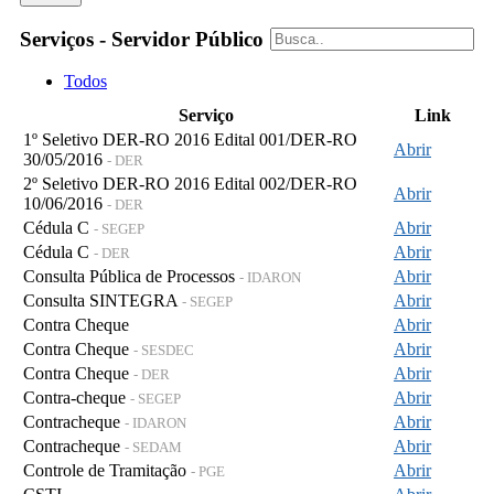
Serviços - Servidor Público
Todos
Serviço
Link
1º Seletivo DER-RO 2016 Edital 001/DER-RO
Abrir
30/05/2016
- DER
2º Seletivo DER-RO 2016 Edital 002/DER-RO
Abrir
10/06/2016
- DER
Cédula C
Abrir
- SEGEP
Cédula C
Abrir
- DER
Consulta Pública de Processos
Abrir
- IDARON
Consulta SINTEGRA
Abrir
- SEGEP
Contra Cheque
Abrir
Contra Cheque
Abrir
- SESDEC
Contra Cheque
Abrir
- DER
Contra-cheque
Abrir
- SEGEP
Contracheque
Abrir
- IDARON
Contracheque
Abrir
- SEDAM
Controle de Tramitação
Abrir
- PGE