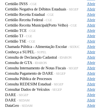
Certidão INSS
Abrir
- CGE
Certidão Negativa de Débitos Estaduais
Abrir
- SEGEP
Certidão Receita Estadual
Abrir
- CGE
Certidão Receita Federal
Abrir
- CGE
Certidão Receita Municipal(Porto Velho)
Abrir
- CGE
Certidão TCE
Abrir
- CGE
Certidão TJ
Abrir
- CGE
Certidão TSE
Abrir
- CGE
Chamada Pública - Alimentação Escolar
Abrir
- SEDUC
Conheça a SUPEL
Abrir
- SUPEL
Consulta de Declaração Cadastral
Abrir
- IDARON
Consulta de GTA
Abrir
- IDARON
Consulta Internamento de Notas Fiscais
Abrir
- SEGEP
Consulta Pagamento de DARE
Abrir
- SEGEP
Consulta Pública de Processos
Abrir
Consulta REDESIM Estadual
Abrir
- SEGEP
Consultar Dados de Veículos
Abrir
- SEGEP
DARE
Abrir
- SEGEP
DARE
Abrir
- SEDAM
DataGeo
Abrir
- SEDAM