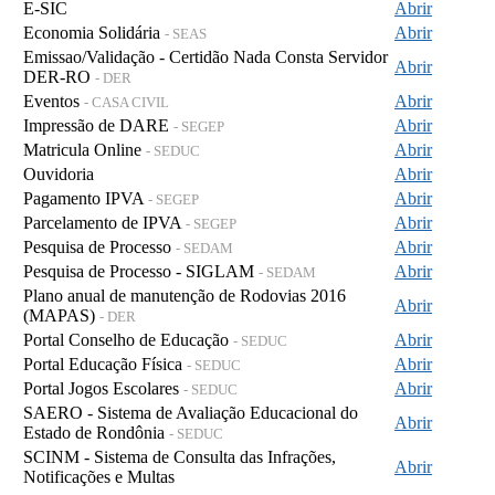
E-SIC
Abrir
Economia Solidária
Abrir
- SEAS
Emissao/Validação - Certidão Nada Consta Servidor
Abrir
DER-RO
- DER
Eventos
Abrir
- CASA CIVIL
Impressão de DARE
Abrir
- SEGEP
Matricula Online
Abrir
- SEDUC
Ouvidoria
Abrir
Pagamento IPVA
Abrir
- SEGEP
Parcelamento de IPVA
Abrir
- SEGEP
Pesquisa de Processo
Abrir
- SEDAM
Pesquisa de Processo - SIGLAM
Abrir
- SEDAM
Plano anual de manutenção de Rodovias 2016
Abrir
(MAPAS)
- DER
Portal Conselho de Educação
Abrir
- SEDUC
Portal Educação Física
Abrir
- SEDUC
Portal Jogos Escolares
Abrir
- SEDUC
SAERO - Sistema de Avaliação Educacional do
Abrir
Estado de Rondônia
- SEDUC
SCINM - Sistema de Consulta das Infrações,
Abrir
Notificações e Multas