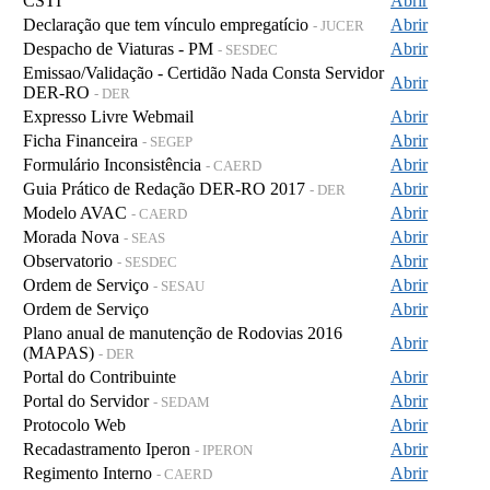
CSTI
Abrir
Declaração que tem vínculo empregatício
Abrir
- JUCER
Despacho de Viaturas - PM
Abrir
- SESDEC
Emissao/Validação - Certidão Nada Consta Servidor
Abrir
DER-RO
- DER
Expresso Livre Webmail
Abrir
Ficha Financeira
Abrir
- SEGEP
Formulário Inconsistência
Abrir
- CAERD
Guia Prático de Redação DER-RO 2017
Abrir
- DER
Modelo AVAC
Abrir
- CAERD
Morada Nova
Abrir
- SEAS
Observatorio
Abrir
- SESDEC
Ordem de Serviço
Abrir
- SESAU
Ordem de Serviço
Abrir
Plano anual de manutenção de Rodovias 2016
Abrir
(MAPAS)
- DER
Portal do Contribuinte
Abrir
Portal do Servidor
Abrir
- SEDAM
Protocolo Web
Abrir
Recadastramento Iperon
Abrir
- IPERON
Regimento Interno
Abrir
- CAERD