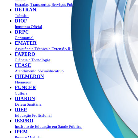
Estradas, Transportes, Serviços Públicos
DETRAN
Trânsito
DIOF
Imprensa Oficial
DRPC
Cerimonial
EMATER
Assistência Técnica e Extensão Rural
FAPERO
Ciência e Tecnologia
FEASE
Atendimento Socioeducativo
FHEMERON
Fhemeron
FUNCER
Cultura
IDARON
Defesa Sanitária
IDEP
Educação Profissional
IESPRO
Instituto de Educação em Saúde Pública
IPEM
Pesos e Medidas