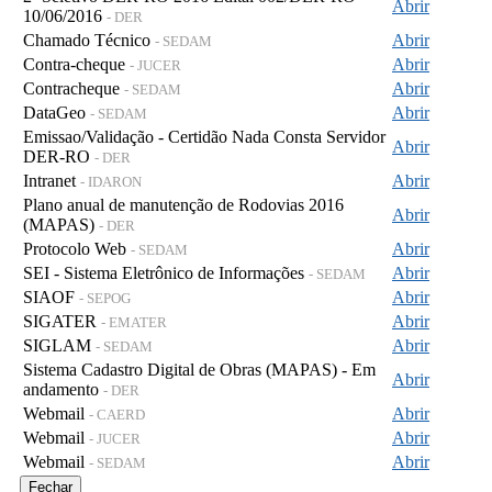
Abrir
10/06/2016
- DER
Chamado Técnico
Abrir
- SEDAM
Contra-cheque
Abrir
- JUCER
Contracheque
Abrir
- SEDAM
DataGeo
Abrir
- SEDAM
Emissao/Validação - Certidão Nada Consta Servidor
Abrir
DER-RO
- DER
Intranet
Abrir
- IDARON
Plano anual de manutenção de Rodovias 2016
Abrir
(MAPAS)
- DER
Protocolo Web
Abrir
- SEDAM
SEI - Sistema Eletrônico de Informações
Abrir
- SEDAM
SIAOF
Abrir
- SEPOG
SIGATER
Abrir
- EMATER
SIGLAM
Abrir
- SEDAM
Sistema Cadastro Digital de Obras (MAPAS) - Em
Abrir
andamento
- DER
Webmail
Abrir
- CAERD
Webmail
Abrir
- JUCER
Webmail
Abrir
- SEDAM
Fechar