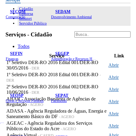
Serviços
Cidadão
SECOM
SEDAM
Empresa
Comunicação
Desenvolvimento Ambiental
Intranet
Servidor Público
Serviços - Cidadão
Todos
SEFIN
SEGEP
Serviço
Link
Finanças
Administração e Recursos Humanos
1º Seletivo DER-RO 2016 Edital 001/DER-RO
Abrir
30/05/2016
- DER
1º Seletivo DER-RO 2018 Edital 001/DER-RO
-
Abrir
DER
2º Seletivo DER-RO 2016 Edital 002/DER-RO
Abrir
10/06/2016
- DER
SEOSP
SEPAT
ABAR - Associação Brasileira de Agências de
Obras e Serviços Públicos
Patrimônio
Abrir
Regulação
- AGERO
ADASA - Agência Reguladora de Águas, Energia e
Abrir
Saneamento Básico do DF
- AGERO
Planejamento, Orçamento e Gestão
AGEAC - Agência Reguladora dos Serviços
Abrir
Públicos do Estado do Acre
- AGERO
Agência Virtual
Abrir
- CAERD