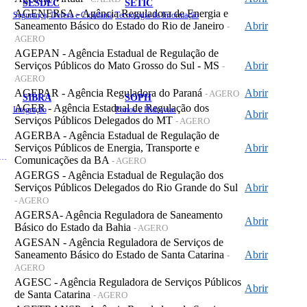
SESDEC
SETIC
AGENERSA - Agência Reguladora de Energia e
Segurança, Defesa e Cidadania
Tecnologia da Informação
Saneamento Básico do Estado do Rio de Janeiro
Abrir
-
AGERO
AGEPAN - Agência Estadual de Regulação de
Serviços Públicos do Mato Grosso do Sul - MS
Abrir
-
AGERO
AGEPAR - Agência Reguladora do Paraná
Abrir
- AGERO
SIBRA
SOPH
AGER - Agência Estadual de Regulação dos
Integração
Portos e Hidrovias
Abrir
Serviços Públicos Delegados do MT
- AGERO
AGERBA - Agência Estadual de Regulação de
Serviços Públicos de Energia, Transporte e
Abrir
 de Gastos Públicos Administrativos
Comunicações da BA
- AGERO
AGERGS - Agência Estadual de Regulação dos
Serviços Públicos Delegados do Rio Grande do Sul
Abrir
- AGERO
AGERSA- Agência Reguladora de Saneamento
Abrir
Básico do Estado da Bahia
- AGERO
AGESAN - Agência Reguladora de Serviços de
Saneamento Básico do Estado de Santa Catarina
Abrir
-
AGERO
AGESC - Agência Reguladora de Serviços Públicos
Abrir
de Santa Catarina
- AGERO