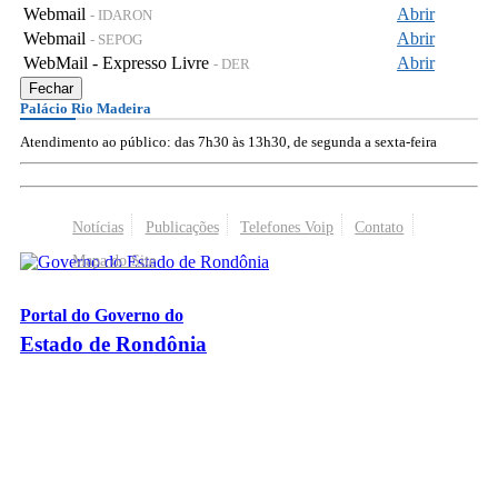
Webmail
Abrir
- IDARON
Webmail
Abrir
- SEPOG
WebMail - Expresso Livre
Abrir
- DER
Fechar
Palácio Rio Madeira
Atendimento ao público: das 7h30 às 13h30, de segunda a sexta-feira
Notícias
Publicações
Telefones Voip
Contato
Mapa do Site
Portal do Governo do
Estado de Rondônia
Palácio Rio Madeira
- Av. Farquar, 2986 - Bairro Pedrinhas
CEP 76.801-470 - Porto Velho, RO
© 2026
Governo do Estado de Rondônia
Todos os Direitos Reservados