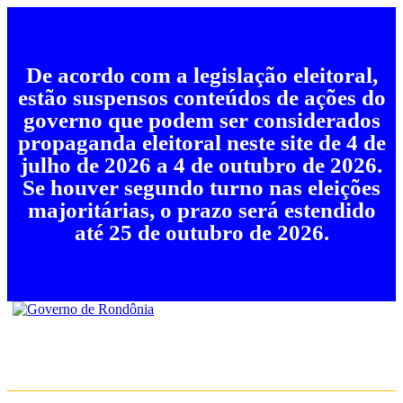
De acordo com a legislação eleitoral,
estão suspensos conteúdos de ações do
governo que podem ser considerados
propaganda eleitoral neste site de 4 de
julho de 2026 a 4 de outubro de 2026.
Se houver segundo turno nas eleições
majoritárias, o prazo será estendido
até 25 de outubro de 2026.