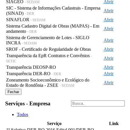
SIAGEO
Abrir
- SEDAM
SIC - Sistema de Informações Cadastrais - Empresa
Abrir
(SINAD)
- DER
SINAFLOR
Abrir
- SEDAM
Sistema Cadastro Digital de Obras (MAPAS) - Em
Abrir
andamento
- DER
Sistema de Gerenciamento de Lotes - SIGLO
Abrir
INCRA
- SEDAM
SROF - Certificado de Regularidade de Obras
Abrir
Transparência da EpR Contratos e Convênios
-
Abrir
SETIC
Transparência DEOSP-RO
Abrir
Transparência DER-RO
Abrir
- DER
Zoneamento Socioeconômico e Ecológico do
Abrir
Estado de Rondônia - ZSEE
- SEDAM
Fechar
Serviços - Empresa
Todos
Serviço
Link
1º Seletivo DER-RO 2016 Edital 001/DER-RO