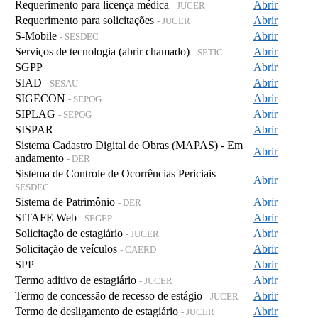
Requerimento para licença médica
Abrir
- JUCER
Requerimento para solicitações
Abrir
- JUCER
S-Mobile
Abrir
- SESDEC
Serviços de tecnologia (abrir chamado)
Abrir
- SETIC
SGPP
Abrir
SIAD
Abrir
- SESAU
SIGECON
Abrir
- SEPOG
SIPLAG
Abrir
- SEPOG
SISPAR
Abrir
Sistema Cadastro Digital de Obras (MAPAS) - Em
Abrir
andamento
- DER
Sistema de Controle de Ocorrências Periciais
-
Abrir
SESDEC
Sistema de Patrimônio
Abrir
- DER
SITAFE Web
Abrir
- SEGEP
Solicitação de estagiário
Abrir
- JUCER
Solicitação de veículos
Abrir
- CAERD
SPP
Abrir
Termo aditivo de estagiário
Abrir
- JUCER
Termo de concessão de recesso de estágio
Abrir
- JUCER
Termo de desligamento de estagiário
Abrir
- JUCER