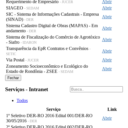
Requerimento de Empresário
Abrir
- JUCER
SIAGEO
Abrir
- SEDAM
SIC - Sistema de Informações Cadastrais - Empresa
Abrir
(SINAD)
- DER
Sistema Cadastro Digital de Obras (MAPAS) - Em
Abrir
andamento
- DER
Sistema de Fiscalização do Comércio de Agrotóxico
Abrir
- Siafro
- IDARON
Transparência da EpR Contratos e Convênios
-
Abrir
SETIC
Via Postal
Abrir
- JUCER
Zoneamento Socioeconômico e Ecológico do
Abrir
Estado de Rondônia - ZSEE
- SEDAM
Fechar
Serviços - Intranet
Todos
Serviço
Link
1º Seletivo DER-RO 2016 Edital 001/DER-RO
Abrir
30/05/2016
- DER
2º Seletivo DER-RO 2016 Edital 002/DER-RO