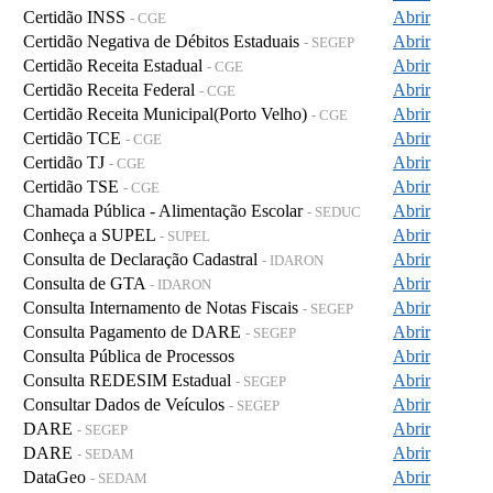
Certidão INSS
Abrir
- CGE
Certidão Negativa de Débitos Estaduais
Abrir
- SEGEP
Certidão Receita Estadual
Abrir
- CGE
Certidão Receita Federal
Abrir
- CGE
Certidão Receita Municipal(Porto Velho)
Abrir
- CGE
Certidão TCE
Abrir
- CGE
Certidão TJ
Abrir
- CGE
Certidão TSE
Abrir
- CGE
Chamada Pública - Alimentação Escolar
Abrir
- SEDUC
Conheça a SUPEL
Abrir
- SUPEL
Consulta de Declaração Cadastral
Abrir
- IDARON
Consulta de GTA
Abrir
- IDARON
Consulta Internamento de Notas Fiscais
Abrir
- SEGEP
Consulta Pagamento de DARE
Abrir
- SEGEP
Consulta Pública de Processos
Abrir
Consulta REDESIM Estadual
Abrir
- SEGEP
Consultar Dados de Veículos
Abrir
- SEGEP
DARE
Abrir
- SEGEP
DARE
Abrir
- SEDAM
DataGeo
Abrir
- SEDAM