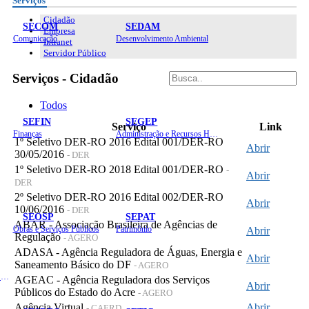
Serviços
Cidadão
SECOM
SEDAM
Empresa
Comunicação
Desenvolvimento Ambiental
Intranet
Servidor Público
Serviços - Cidadão
Todos
SEFIN
SEGEP
Serviço
Link
Finanças
Administração e Recursos Humanos
1º Seletivo DER-RO 2016 Edital 001/DER-RO
Abrir
30/05/2016
- DER
1º Seletivo DER-RO 2018 Edital 001/DER-RO
-
Abrir
DER
2º Seletivo DER-RO 2016 Edital 002/DER-RO
Abrir
10/06/2016
- DER
SEOSP
SEPAT
ABAR - Associação Brasileira de Agências de
Obras e Serviços Públicos
Patrimônio
Abrir
Regulação
- AGERO
ADASA - Agência Reguladora de Águas, Energia e
Abrir
Saneamento Básico do DF
- AGERO
Planejamento, Orçamento e Gestão
AGEAC - Agência Reguladora dos Serviços
Abrir
Públicos do Estado do Acre
- AGERO
Agência Virtual
Abrir
- CAERD