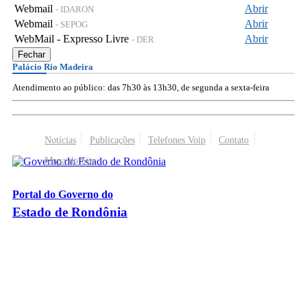
Webmail
Abrir
- IDARON
Webmail
Abrir
- SEPOG
WebMail - Expresso Livre
Abrir
- DER
Fechar
Palácio Rio Madeira
Atendimento ao público: das 7h30 às 13h30, de segunda a sexta-feira
Notícias
Publicações
Telefones Voip
Contato
Mapa do Site
Portal do Governo do
Estado de Rondônia
Palácio Rio Madeira
- Av. Farquar, 2986 - Bairro Pedrinhas
CEP 76.801-470 - Porto Velho, RO
© 2026
Governo do Estado de Rondônia
Todos os Direitos Reservados