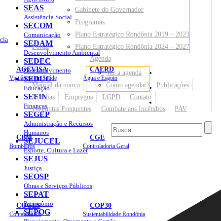
SEAS
Gabinete do Governador
Assistência Social
Programas
SECOM
Plano Estratégico Rondônia 2019 – 2023
Comunicação
cia
SEDAM
Portal
Plano Estratégico Rondônia 2024 – 2027
Desenvolvimento Ambiental
Agenda
SEDEC
AGEVISA
CAERD
Desenvolvimento
Ver a agenda
Mapa do Site
Vigilância em Saúde
SEDUC
Água e Esgoto
Manual da marca
Como agendar?
Publicações
Educação
SEFIN
Notícias
Empregos
LGPD
Contato
Sites
Finanças
Perguntas Frequentes
Combate aos Incêndios
PAV
SEGEP
Administração e Recursos
Humanos
CBM
CGE
SEJUCEL
Bombeiros
Controladoria Geral
Esporte, Cultura e Lazer
SEJUS
Justiça
SEOSP
Obras e Serviços Públicos
SEPAT
Patrimônio
COGES
COP30
SEPOG
Contabilidade
Sustentabilidade Rondônia