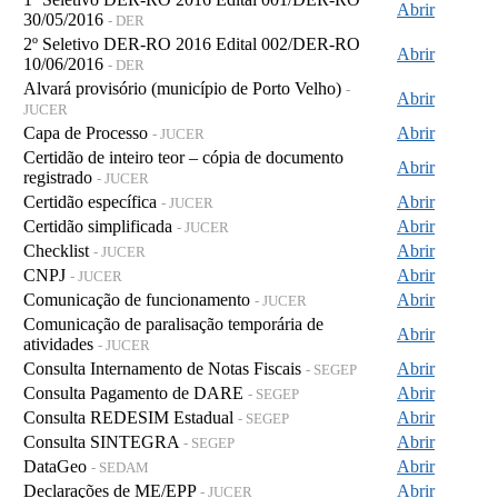
Abrir
30/05/2016
- DER
2º Seletivo DER-RO 2016 Edital 002/DER-RO
Abrir
10/06/2016
- DER
Alvará provisório (município de Porto Velho)
-
Abrir
JUCER
Capa de Processo
Abrir
- JUCER
Certidão de inteiro teor – cópia de documento
Abrir
registrado
- JUCER
Certidão específica
Abrir
- JUCER
Certidão simplificada
Abrir
- JUCER
Checklist
Abrir
- JUCER
CNPJ
Abrir
- JUCER
Comunicação de funcionamento
Abrir
- JUCER
Comunicação de paralisação temporária de
Abrir
atividades
- JUCER
Consulta Internamento de Notas Fiscais
Abrir
- SEGEP
Consulta Pagamento de DARE
Abrir
- SEGEP
Consulta REDESIM Estadual
Abrir
- SEGEP
Consulta SINTEGRA
Abrir
- SEGEP
DataGeo
Abrir
- SEDAM
Declarações de ME/EPP
Abrir
- JUCER