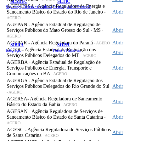
SESDEC
SETIC
AGENERSA - Agência Reguladora de Energia e
Segurança, Defesa e Cidadania
Tecnologia da Informação
Saneamento Básico do Estado do Rio de Janeiro
Abrir
-
AGERO
AGEPAN - Agência Estadual de Regulação de
Serviços Públicos do Mato Grosso do Sul - MS
Abrir
-
AGERO
AGEPAR - Agência Reguladora do Paraná
Abrir
- AGERO
SIBRA
SOPH
AGER - Agência Estadual de Regulação dos
Integração
Portos e Hidrovias
Abrir
Serviços Públicos Delegados do MT
- AGERO
AGERBA - Agência Estadual de Regulação de
Serviços Públicos de Energia, Transporte e
Abrir
 de Gastos Públicos Administrativos
Comunicações da BA
- AGERO
AGERGS - Agência Estadual de Regulação dos
Serviços Públicos Delegados do Rio Grande do Sul
Abrir
- AGERO
AGERSA- Agência Reguladora de Saneamento
Abrir
Básico do Estado da Bahia
- AGERO
AGESAN - Agência Reguladora de Serviços de
Saneamento Básico do Estado de Santa Catarina
Abrir
-
AGERO
AGESC - Agência Reguladora de Serviços Públicos
Abrir
de Santa Catarina
- AGERO