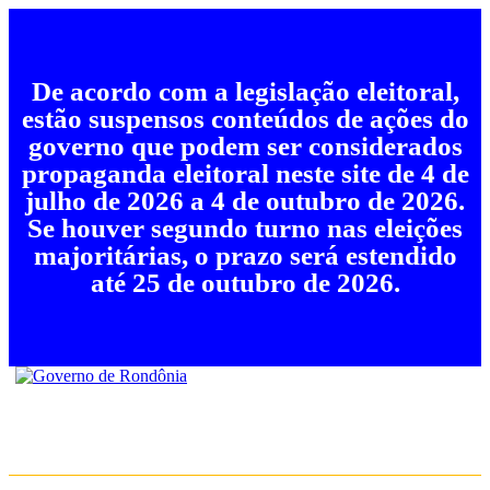
De acordo com a legislação eleitoral,
estão suspensos conteúdos de ações do
governo que podem ser considerados
propaganda eleitoral neste site de 4 de
julho de 2026 a 4 de outubro de 2026.
Se houver segundo turno nas eleições
majoritárias, o prazo será estendido
até 25 de outubro de 2026.