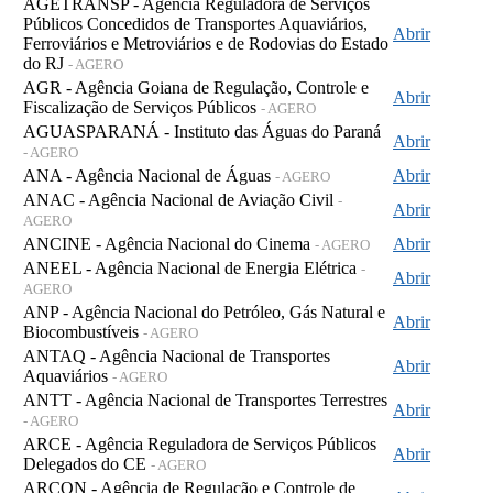
AGETRANSP - Agência Reguladora de Serviços
Públicos Concedidos de Transportes Aquaviários,
Abrir
Ferroviários e Metroviários e de Rodovias do Estado
do RJ
- AGERO
AGR - Agência Goiana de Regulação, Controle e
Abrir
Fiscalização de Serviços Públicos
- AGERO
AGUASPARANÁ - Instituto das Águas do Paraná
Abrir
- AGERO
ANA - Agência Nacional de Águas
Abrir
- AGERO
ANAC - Agência Nacional de Aviação Civil
-
Abrir
AGERO
ANCINE - Agência Nacional do Cinema
Abrir
- AGERO
ANEEL - Agência Nacional de Energia Elétrica
-
Abrir
AGERO
ANP - Agência Nacional do Petróleo, Gás Natural e
Abrir
Biocombustíveis
- AGERO
ANTAQ - Agência Nacional de Transportes
Abrir
Aquaviários
- AGERO
ANTT - Agência Nacional de Transportes Terrestres
Abrir
- AGERO
ARCE - Agência Reguladora de Serviços Públicos
Abrir
Delegados do CE
- AGERO
ARCON - Agência de Regulação e Controle de