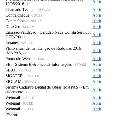
Abrir
10/06/2016
- DER
Chamado Técnico
Abrir
- SEDAM
Contra-cheque
Abrir
- JUCER
Contracheque
Abrir
- SEDAM
DataGeo
Abrir
- SEDAM
Emissao/Validação - Certidão Nada Consta Servidor
Abrir
DER-RO
- DER
Intranet
Abrir
- IDARON
Plano anual de manutenção de Rodovias 2016
Abrir
(MAPAS)
- DER
Protocolo Web
Abrir
- SEDAM
SEI - Sistema Eletrônico de Informações
Abrir
- SEDAM
SIAOF
Abrir
- SEPOG
SIGATER
Abrir
- EMATER
SIGLAM
Abrir
- SEDAM
Sistema Cadastro Digital de Obras (MAPAS) - Em
Abrir
andamento
- DER
Webmail
Abrir
- CAERD
Webmail
Abrir
- JUCER
Webmail
Abrir
- SEDAM
Fechar