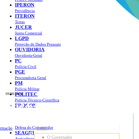
IPERON
Previdência
ITERON
Terras
JUCER
Junta Comercial
LGPD
Proteção de Dados Pessoais
OUVIDORIA
Ouvidoria-Geral
PC
Polícia Civil
PGE
Procuradoria Geral
PM
Polícia Militar
POLITEC
09/08/2026
Polícia Técnico-Científica
Portal do Governo do
Estado de Rondônia
PROCON
sso à Informação
Governo
de
Defesa do Consumidor
ormação
Sobre
SEAGRI
Rondônia
o
O Governador
Agricultura