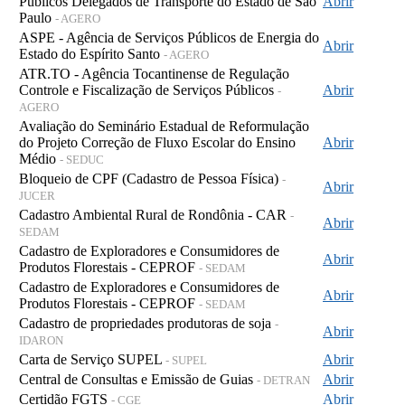
Públicos Delegados de Transporte do Estado de São
Abrir
Paulo
- AGERO
ASPE - Agência de Serviços Públicos de Energia do
Abrir
Estado do Espírito Santo
- AGERO
ATR.TO - Agência Tocantinense de Regulação
Controle e Fiscalização de Serviços Públicos
Abrir
-
AGERO
Avaliação do Seminário Estadual de Reformulação
do Projeto Correção de Fluxo Escolar do Ensino
Abrir
Médio
- SEDUC
Bloqueio de CPF (Cadastro de Pessoa Física)
-
Abrir
JUCER
Cadastro Ambiental Rural de Rondônia - CAR
-
Abrir
SEDAM
Cadastro de Exploradores e Consumidores de
Abrir
Produtos Florestais - CEPROF
- SEDAM
Cadastro de Exploradores e Consumidores de
Abrir
Produtos Florestais - CEPROF
- SEDAM
Cadastro de propriedades produtoras de soja
-
Abrir
IDARON
Carta de Serviço SUPEL
Abrir
- SUPEL
Central de Consultas e Emissão de Guias
Abrir
- DETRAN
Certidão FGTS
Abrir
- CGE