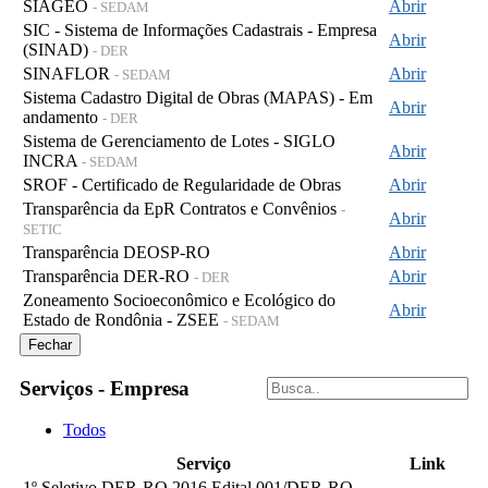
SIAGEO
Abrir
- SEDAM
SIC - Sistema de Informações Cadastrais - Empresa
Abrir
(SINAD)
- DER
SINAFLOR
Abrir
- SEDAM
Sistema Cadastro Digital de Obras (MAPAS) - Em
Abrir
andamento
- DER
Sistema de Gerenciamento de Lotes - SIGLO
Abrir
INCRA
- SEDAM
SROF - Certificado de Regularidade de Obras
Abrir
Transparência da EpR Contratos e Convênios
-
Abrir
SETIC
Transparência DEOSP-RO
Abrir
Transparência DER-RO
Abrir
- DER
Zoneamento Socioeconômico e Ecológico do
Abrir
Estado de Rondônia - ZSEE
- SEDAM
Fechar
Serviços - Empresa
Todos
Serviço
Link
1º Seletivo DER-RO 2016 Edital 001/DER-RO