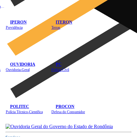
Instituto de Educação em Saúde Pública
IPERON
ITERON
Previdência
Terras
OUVIDORIA
PC
s
Ouvidoria-Geral
Polícia Civil
POLITEC
PROCON
Polícia Técnico-Científica
Defesa do Consumidor