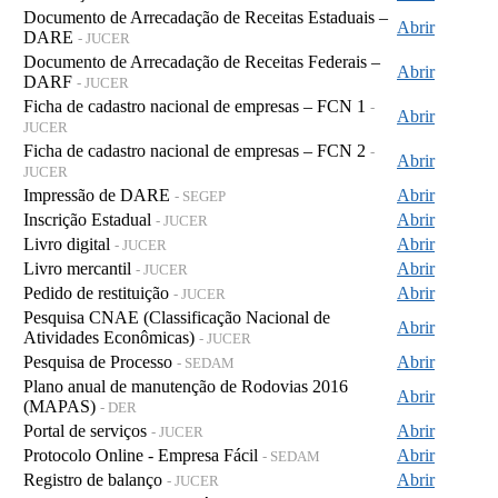
Documento de Arrecadação de Receitas Estaduais –
Abrir
DARE
- JUCER
Documento de Arrecadação de Receitas Federais –
Abrir
DARF
- JUCER
Ficha de cadastro nacional de empresas – FCN 1
-
Abrir
JUCER
Ficha de cadastro nacional de empresas – FCN 2
-
Abrir
JUCER
Impressão de DARE
Abrir
- SEGEP
Inscrição Estadual
Abrir
- JUCER
Livro digital
Abrir
- JUCER
Livro mercantil
Abrir
- JUCER
Pedido de restituição
Abrir
- JUCER
Pesquisa CNAE (Classificação Nacional de
Abrir
Atividades Econômicas)
- JUCER
Pesquisa de Processo
Abrir
- SEDAM
Plano anual de manutenção de Rodovias 2016
Abrir
(MAPAS)
- DER
Portal de serviços
Abrir
- JUCER
Protocolo Online - Empresa Fácil
Abrir
- SEDAM
Registro de balanço
Abrir
- JUCER