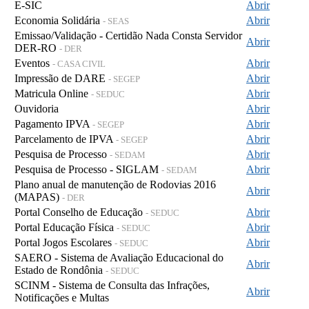
E-SIC
Abrir
Economia Solidária
Abrir
- SEAS
Emissao/Validação - Certidão Nada Consta Servidor
Abrir
DER-RO
- DER
Eventos
Abrir
- CASA CIVIL
Impressão de DARE
Abrir
- SEGEP
Matricula Online
Abrir
- SEDUC
Ouvidoria
Abrir
Pagamento IPVA
Abrir
- SEGEP
Parcelamento de IPVA
Abrir
- SEGEP
Pesquisa de Processo
Abrir
- SEDAM
Pesquisa de Processo - SIGLAM
Abrir
- SEDAM
Plano anual de manutenção de Rodovias 2016
Abrir
(MAPAS)
- DER
Portal Conselho de Educação
Abrir
- SEDUC
Portal Educação Física
Abrir
- SEDUC
Portal Jogos Escolares
Abrir
- SEDUC
SAERO - Sistema de Avaliação Educacional do
Abrir
Estado de Rondônia
- SEDUC
SCINM - Sistema de Consulta das Infrações,
Abrir
Notificações e Multas