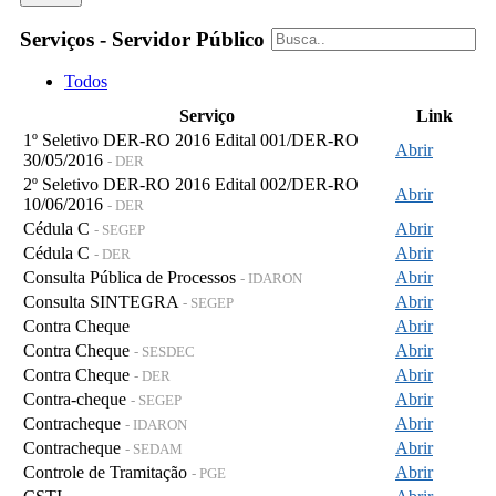
Serviços - Servidor Público
Todos
Serviço
Link
1º Seletivo DER-RO 2016 Edital 001/DER-RO
Abrir
30/05/2016
- DER
2º Seletivo DER-RO 2016 Edital 002/DER-RO
Abrir
10/06/2016
- DER
Cédula C
Abrir
- SEGEP
Cédula C
Abrir
- DER
Consulta Pública de Processos
Abrir
- IDARON
Consulta SINTEGRA
Abrir
- SEGEP
Contra Cheque
Abrir
Contra Cheque
Abrir
- SESDEC
Contra Cheque
Abrir
- DER
Contra-cheque
Abrir
- SEGEP
Contracheque
Abrir
- IDARON
Contracheque
Abrir
- SEDAM
Controle de Tramitação
Abrir
- PGE