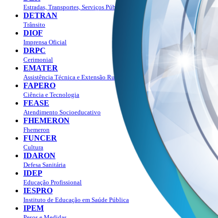
Estradas, Transportes, Serviços Públicos
DETRAN
Trânsito
DIOF
Imprensa Oficial
DRPC
Cerimonial
EMATER
Assistência Técnica e Extensão Rural
FAPERO
Ciência e Tecnologia
FEASE
Atendimento Socioeducativo
FHEMERON
Fhemeron
FUNCER
Cultura
IDARON
Defesa Sanitária
IDEP
Educação Profissional
IESPRO
Instituto de Educação em Saúde Pública
IPEM
Pesos e Medidas