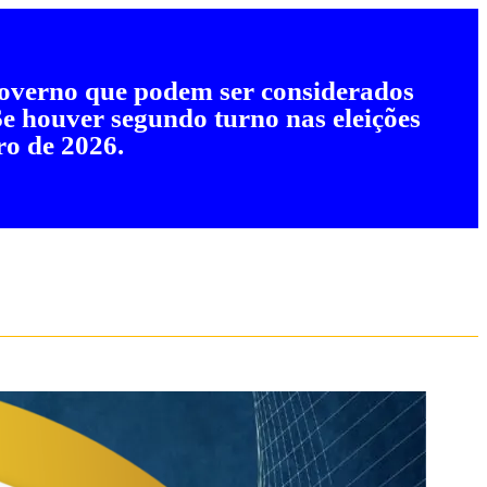
 governo que podem ser considerados
 Se houver segundo turno nas eleições
ro de 2026.