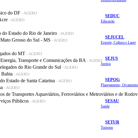
sico do DF
- AGERO
SEDUC
 Acre
- AGERO
Educação
do Estado do Rio de Janeiro
- AGERO
SEJUCEL
 Mato Grosso do Sul - MS
- AGERO
Esporte, Cultura e Lazer
legados do MT
- AGERO
SEJUS
 Energia, Transporte e Comunicações da BA
- AGERO
Justiça
elegados do Rio Grande do Sul
- AGERO
a Bahia
- AGERO
SEPOG
o Estado de Santa Catarina
- AGERO
na
- AGERO
de Transportes Aquaviários, Ferroviários e Metroviários e de Rodov
SESAU
rviços Públicos
- AGERO
Saúde
SETUR
Turismo