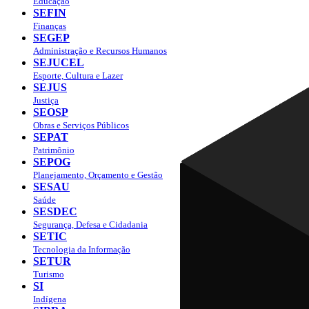
Educação
SEFIN
Finanças
SEGEP
Administração e Recursos Humanos
SEJUCEL
Esporte, Cultura e Lazer
SEJUS
Justiça
SEOSP
Obras e Serviços Públicos
SEPAT
Patrimônio
SEPOG
Planejamento, Orçamento e Gestão
SESAU
Saúde
SESDEC
Segurança, Defesa e Cidadania
SETIC
Tecnologia da Informação
SETUR
Turismo
SI
Indígena