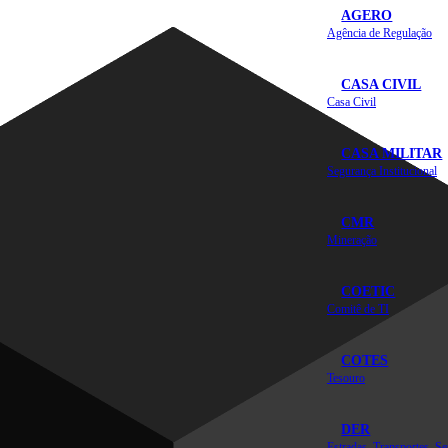
AGERO
Agência de Regulação
CASA CIVIL
Casa Civil
CASA MILITAR
Segurança Institucional
CMR
Mineração
COETIC
Comitê de TI
COTES
Tesouro
DER