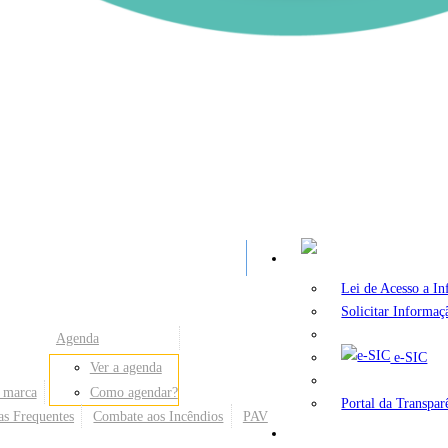
A
Lei de Acesso a I
Solicitar Informaç
Agenda
e-SIC
Ver a agenda
 marca
Como agendar?
Portal da Transpar
as Frequentes
Combate aos Incêndios
PAV
Secretarias e Órgãos