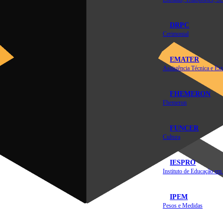
DRPC
Cerimonial
EMATER
FHEMERON
Fhemeron
FUNCER
Cultura
IESPRO
IPEM
Pesos e Medidas