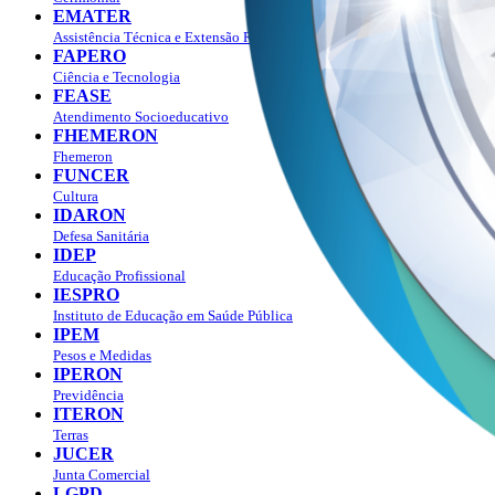
EMATER
Assistência Técnica e Extensão Rural
FAPERO
Ciência e Tecnologia
FEASE
Atendimento Socioeducativo
FHEMERON
Fhemeron
FUNCER
Cultura
IDARON
Defesa Sanitária
IDEP
Educação Profissional
IESPRO
Instituto de Educação em Saúde Pública
IPEM
Pesos e Medidas
IPERON
Previdência
ITERON
Terras
JUCER
Junta Comercial
LGPD