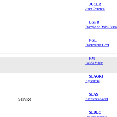
JUCER
Junta Comercial
LGPD
Proteção de Dados Pesso
PGE
Procuradoria Geral
PM
Polícia Militar
SEAGRI
Agricultura
SEAS
Serviço
Assistência Social
SEDEC
Desenvolvimento