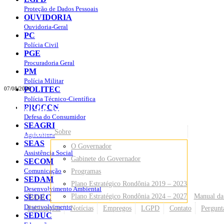
Proteção de Dados Pessoais
OUVIDORIA
Ouvidoria-Geral
PC
Polícia Civil
PGE
Procuradoria Geral
PM
Polícia Militar
POLITEC
07/08/2026
Polícia Técnico-Científica
Portal do Governo do
Estado de Rondônia
PROCON
Defesa do Consumidor
SEAGRI
Governo
de Rondônia
Sobre
Agricultura
SEAS
O Governador
Assistência Social
Gabinete do Governador
SECOM
Comunicação
Programas
SEDAM
Plano Estratégico Rondônia 2019 – 2023
Desenvolvimento Ambiental
Portal
Plano Estratégico Rondônia 2024 – 2027
Manual da
SEDEC
Desenvolvimento
Publicações
Notícias
Empregos
LGPD
Contato
Pergunt
SEDUC