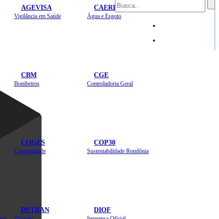
AGEVISA
CAERD
Mapa do Site
Vigilância em Saúde
Água e Esgoto
Sites
CBM
CGE
Bombeiros
Controladoria Geral
COGES
COP30
Contabilidade
Sustentabilidade Rondônia
DETRAN
DIOF
Estradas, Transportes, Serviços Públicos
Trânsito
Imprensa Oficial