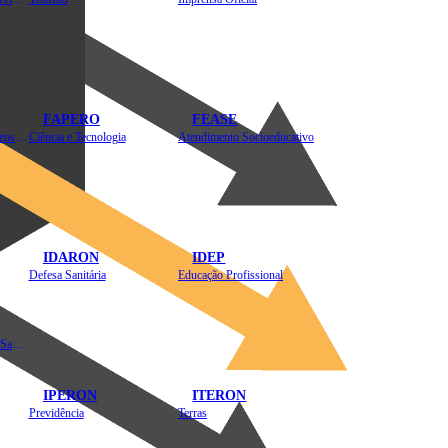
FAPERO
FEASE
Assistência Técnica e Extensão Rural
Ciência e Tecnologia
Atendimento Socioeducativo
IDARON
IDEP
Defesa Sanitária
Educação Profissional
Instituto de Educação em Saúde Pública
IPERON
ITERON
Previdência
Terras