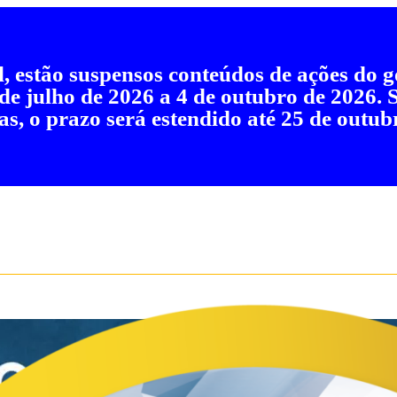
al, estão suspensos conteúdos de ações do
 de julho de 2026 a 4 de outubro de 2026.
as, o prazo será estendido até 25 de outub