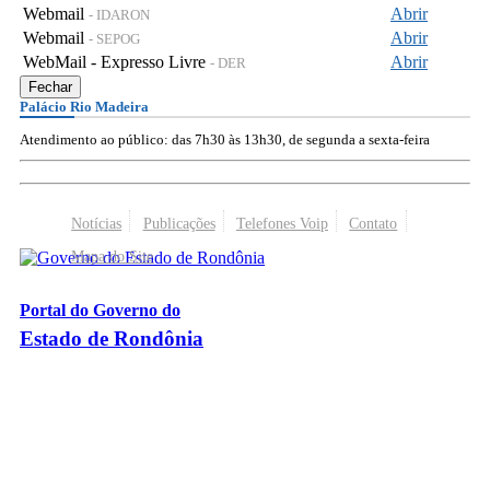
Webmail
Abrir
- IDARON
Webmail
Abrir
- SEPOG
WebMail - Expresso Livre
Abrir
- DER
Fechar
Palácio Rio Madeira
Atendimento ao público: das 7h30 às 13h30, de segunda a sexta-feira
Notícias
Publicações
Telefones Voip
Contato
Mapa do Site
Portal do Governo do
Estado de Rondônia
Palácio Rio Madeira
- Av. Farquar, 2986 - Bairro Pedrinhas
CEP 76.801-470 - Porto Velho, RO
© 2026
Governo do Estado de Rondônia
Todos os Direitos Reservados