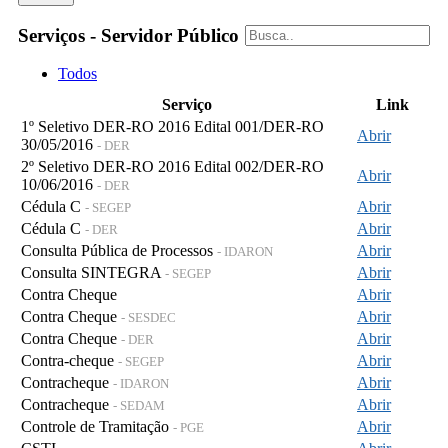
Serviços - Servidor Público
Todos
Serviço
Link
1º Seletivo DER-RO 2016 Edital 001/DER-RO
Abrir
30/05/2016
- DER
2º Seletivo DER-RO 2016 Edital 002/DER-RO
Abrir
10/06/2016
- DER
Cédula C
Abrir
- SEGEP
Cédula C
Abrir
- DER
Consulta Pública de Processos
Abrir
- IDARON
Consulta SINTEGRA
Abrir
- SEGEP
Contra Cheque
Abrir
Contra Cheque
Abrir
- SESDEC
Contra Cheque
Abrir
- DER
Contra-cheque
Abrir
- SEGEP
Contracheque
Abrir
- IDARON
Contracheque
Abrir
- SEDAM
Controle de Tramitação
Abrir
- PGE