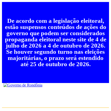
De acordo com a legislação eleitoral,
estão suspensos conteúdos de ações do
governo que podem ser considerados
propaganda eleitoral neste site de 4 de
julho de 2026 a 4 de outubro de 2026.
Se houver segundo turno nas eleições
majoritárias, o prazo será estendido
até 25 de outubro de 2026.