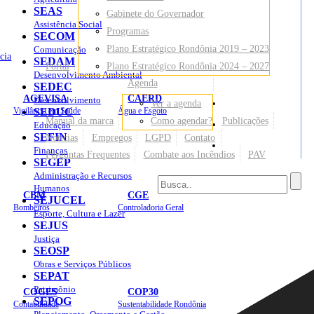
SEAS
Gabinete do Governador
Assistência Social
Programas
SECOM
Plano Estratégico Rondônia 2019 – 2023
Comunicação
cia
SEDAM
Portal
Plano Estratégico Rondônia 2024 – 2027
Desenvolvimento Ambiental
Agenda
SEDEC
AGEVISA
CAERD
Desenvolvimento
Ver a agenda
Mapa do Site
Vigilância em Saúde
SEDUC
Água e Esgoto
Manual da marca
Como agendar?
Publicações
Educação
SEFIN
Notícias
Empregos
LGPD
Contato
Sites
Finanças
Perguntas Frequentes
Combate aos Incêndios
PAV
SEGEP
Administração e Recursos
Humanos
CBM
CGE
SEJUCEL
Bombeiros
Controladoria Geral
Esporte, Cultura e Lazer
SEJUS
Justiça
SEOSP
Obras e Serviços Públicos
SEPAT
Patrimônio
COGES
COP30
SEPOG
Contabilidade
Sustentabilidade Rondônia