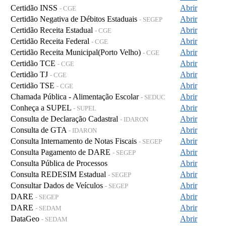
Certidão INSS
Abrir
- CGE
Certidão Negativa de Débitos Estaduais
Abrir
- SEGEP
Certidão Receita Estadual
Abrir
- CGE
Certidão Receita Federal
Abrir
- CGE
Certidão Receita Municipal(Porto Velho)
Abrir
- CGE
Certidão TCE
Abrir
- CGE
Certidão TJ
Abrir
- CGE
Certidão TSE
Abrir
- CGE
Chamada Pública - Alimentação Escolar
Abrir
- SEDUC
Conheça a SUPEL
Abrir
- SUPEL
Consulta de Declaração Cadastral
Abrir
- IDARON
Consulta de GTA
Abrir
- IDARON
Consulta Internamento de Notas Fiscais
Abrir
- SEGEP
Consulta Pagamento de DARE
Abrir
- SEGEP
Consulta Pública de Processos
Abrir
Consulta REDESIM Estadual
Abrir
- SEGEP
Consultar Dados de Veículos
Abrir
- SEGEP
DARE
Abrir
- SEGEP
DARE
Abrir
- SEDAM
DataGeo
Abrir
- SEDAM