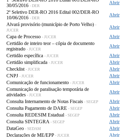
Abrir
30/05/2016
- DER
2º Seletivo DER-RO 2016 Edital 002/DER-RO
Abrir
10/06/2016
- DER
Alvará provisório (município de Porto Velho)
-
Abrir
JUCER
Capa de Processo
Abrir
- JUCER
Certidão de inteiro teor – cópia de documento
Abrir
registrado
- JUCER
Certidão específica
Abrir
- JUCER
Certidão simplificada
Abrir
- JUCER
Checklist
Abrir
- JUCER
CNPJ
Abrir
- JUCER
Comunicação de funcionamento
Abrir
- JUCER
Comunicação de paralisação temporária de
Abrir
atividades
- JUCER
Consulta Internamento de Notas Fiscais
Abrir
- SEGEP
Consulta Pagamento de DARE
Abrir
- SEGEP
Consulta REDESIM Estadual
Abrir
- SEGEP
Consulta SINTEGRA
Abrir
- SEGEP
DataGeo
Abrir
- SEDAM
Declarações de ME/EPP
Abrir
- JUCER