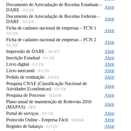
Documento de Arrecadação de Receitas Estaduais –
Abrir
DARE
- JUCER
Documento de Arrecadação de Receitas Federais –
Abrir
DARF
- JUCER
Ficha de cadastro nacional de empresas – FCN 1
-
Abrir
JUCER
Ficha de cadastro nacional de empresas – FCN 2
-
Abrir
JUCER
Impressão de DARE
Abrir
- SEGEP
Inscrição Estadual
Abrir
- JUCER
Livro digital
Abrir
- JUCER
Livro mercantil
Abrir
- JUCER
Pedido de restituição
Abrir
- JUCER
Pesquisa CNAE (Classificação Nacional de
Abrir
Atividades Econômicas)
- JUCER
Pesquisa de Processo
Abrir
- SEDAM
Plano anual de manutenção de Rodovias 2016
Abrir
(MAPAS)
- DER
Portal de serviços
Abrir
- JUCER
Protocolo Online - Empresa Fácil
Abrir
- SEDAM
Registro de balanço
Abrir
- JUCER