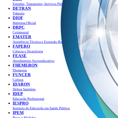
Estradas, Transportes, Serviços Públicos
DETRAN
Trânsito
DIOF
Imprensa Oficial
DRPC
Cerimonial
EMATER
Assistência Técnica e Extensão Rural
FAPERO
Ciência e Tecnologia
FEASE
Atendimento Socioeducativo
FHEMERON
Fhemeron
FUNCER
Cultura
IDARON
Defesa Sanitária
IDEP
Educação Profissional
IESPRO
Instituto de Educação em Saúde Pública
IPEM
Pesos e Medidas