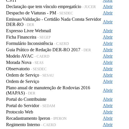
CSTI
Abrir
Declaração que tem vínculo empregatício
Abrir
- JUCER
Despacho de Viaturas - PM
Abrir
- SESDEC
Emissao/Validação - Certidão Nada Consta Servidor
Abrir
DER-RO
- DER
Expresso Livre Webmail
Abrir
Ficha Financeira
Abrir
- SEGEP
Formulário Inconsistência
Abrir
- CAERD
Guia Prático de Redação DER-RO 2017
Abrir
- DER
Modelo AVAC
Abrir
- CAERD
Morada Nova
Abrir
- SEAS
Observatorio
Abrir
- SESDEC
Ordem de Serviço
Abrir
- SESAU
Ordem de Serviço
Abrir
Plano anual de manutenção de Rodovias 2016
Abrir
(MAPAS)
- DER
Portal do Contribuinte
Abrir
Portal do Servidor
Abrir
- SEDAM
Protocolo Web
Abrir
Recadastramento Iperon
Abrir
- IPERON
Regimento Interno
Abrir
- CAERD