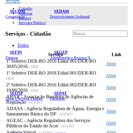
Serviços
Cidadão
SECOM
SEDAM
Empresa
Comunicação
Desenvolvimento Ambiental
Intranet
Servidor Público
Serviços - Cidadão
Todos
SEFIN
SEGEP
Serviço
Link
Finanças
Administração e Recursos Humanos
1º Seletivo DER-RO 2016 Edital 001/DER-RO
Abrir
30/05/2016
- DER
1º Seletivo DER-RO 2018 Edital 001/DER-RO
-
Abrir
DER
2º Seletivo DER-RO 2016 Edital 002/DER-RO
Abrir
10/06/2016
- DER
SEOSP
SEPAT
ABAR - Associação Brasileira de Agências de
Obras e Serviços Públicos
Patrimônio
Abrir
Regulação
- AGERO
ADASA - Agência Reguladora de Águas, Energia e
Abrir
Saneamento Básico do DF
- AGERO
Planejamento, Orçamento e Gestão
AGEAC - Agência Reguladora dos Serviços
Abrir
Públicos do Estado do Acre
- AGERO
Agência Virtual
Abrir
- CAERD