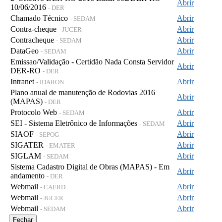
Abrir
10/06/2016
- DER
Chamado Técnico
Abrir
- SEDAM
Contra-cheque
Abrir
- JUCER
Contracheque
Abrir
- SEDAM
DataGeo
Abrir
- SEDAM
Emissao/Validação - Certidão Nada Consta Servidor
Abrir
DER-RO
- DER
Intranet
Abrir
- IDARON
Plano anual de manutenção de Rodovias 2016
Abrir
(MAPAS)
- DER
Protocolo Web
Abrir
- SEDAM
SEI - Sistema Eletrônico de Informações
Abrir
- SEDAM
SIAOF
Abrir
- SEPOG
SIGATER
Abrir
- EMATER
SIGLAM
Abrir
- SEDAM
Sistema Cadastro Digital de Obras (MAPAS) - Em
Abrir
andamento
- DER
Webmail
Abrir
- CAERD
Webmail
Abrir
- JUCER
Webmail
Abrir
- SEDAM
Fechar