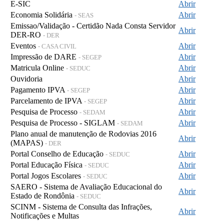
E-SIC
Abrir
Economia Solidária
Abrir
- SEAS
Emissao/Validação - Certidão Nada Consta Servidor
Abrir
DER-RO
- DER
Eventos
Abrir
- CASA CIVIL
Impressão de DARE
Abrir
- SEGEP
Matricula Online
Abrir
- SEDUC
Ouvidoria
Abrir
Pagamento IPVA
Abrir
- SEGEP
Parcelamento de IPVA
Abrir
- SEGEP
Pesquisa de Processo
Abrir
- SEDAM
Pesquisa de Processo - SIGLAM
Abrir
- SEDAM
Plano anual de manutenção de Rodovias 2016
Abrir
(MAPAS)
- DER
Portal Conselho de Educação
Abrir
- SEDUC
Portal Educação Física
Abrir
- SEDUC
Portal Jogos Escolares
Abrir
- SEDUC
SAERO - Sistema de Avaliação Educacional do
Abrir
Estado de Rondônia
- SEDUC
SCINM - Sistema de Consulta das Infrações,
Abrir
Notificações e Multas