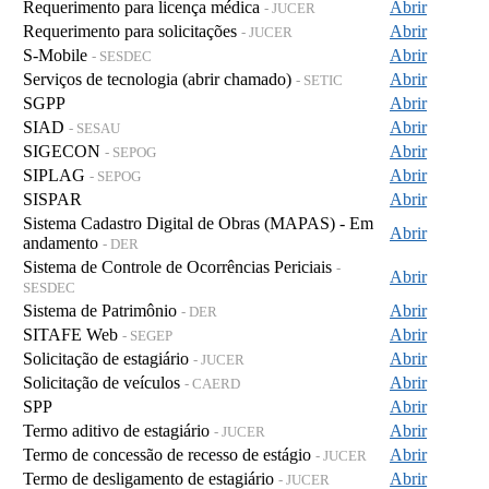
Requerimento para licença médica
Abrir
- JUCER
Requerimento para solicitações
Abrir
- JUCER
S-Mobile
Abrir
- SESDEC
Serviços de tecnologia (abrir chamado)
Abrir
- SETIC
SGPP
Abrir
SIAD
Abrir
- SESAU
SIGECON
Abrir
- SEPOG
SIPLAG
Abrir
- SEPOG
SISPAR
Abrir
Sistema Cadastro Digital de Obras (MAPAS) - Em
Abrir
andamento
- DER
Sistema de Controle de Ocorrências Periciais
-
Abrir
SESDEC
Sistema de Patrimônio
Abrir
- DER
SITAFE Web
Abrir
- SEGEP
Solicitação de estagiário
Abrir
- JUCER
Solicitação de veículos
Abrir
- CAERD
SPP
Abrir
Termo aditivo de estagiário
Abrir
- JUCER
Termo de concessão de recesso de estágio
Abrir
- JUCER
Termo de desligamento de estagiário
Abrir
- JUCER