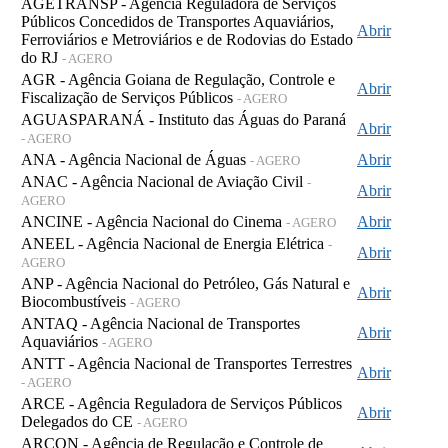
AGETRANSP - Agência Reguladora de Serviços
Públicos Concedidos de Transportes Aquaviários,
Abrir
Ferroviários e Metroviários e de Rodovias do Estado
do RJ
- AGERO
AGR - Agência Goiana de Regulação, Controle e
Abrir
Fiscalização de Serviços Públicos
- AGERO
AGUASPARANÁ - Instituto das Águas do Paraná
Abrir
- AGERO
ANA - Agência Nacional de Águas
Abrir
- AGERO
ANAC - Agência Nacional de Aviação Civil
-
Abrir
AGERO
ANCINE - Agência Nacional do Cinema
Abrir
- AGERO
ANEEL - Agência Nacional de Energia Elétrica
-
Abrir
AGERO
ANP - Agência Nacional do Petróleo, Gás Natural e
Abrir
Biocombustíveis
- AGERO
ANTAQ - Agência Nacional de Transportes
Abrir
Aquaviários
- AGERO
ANTT - Agência Nacional de Transportes Terrestres
Abrir
- AGERO
ARCE - Agência Reguladora de Serviços Públicos
Abrir
Delegados do CE
- AGERO
ARCON - Agência de Regulação e Controle de