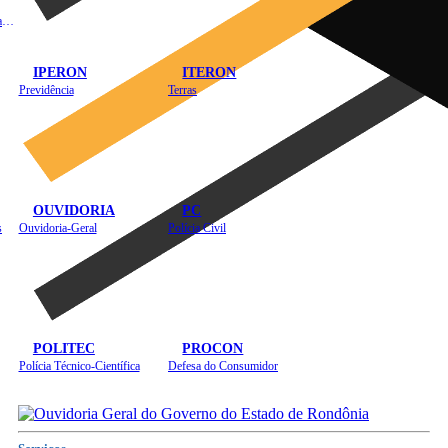
Instituto de Educação em Saúde Pública
IPERON
ITERON
Previdência
Terras
OUVIDORIA
PC
s
Ouvidoria-Geral
Polícia Civil
POLITEC
PROCON
Polícia Técnico-Científica
Defesa do Consumidor