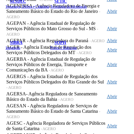
SESDEC
SETIC
AGENERSA - Agência Reguladora de Energia e
Segurança, Defesa e Cidadania
Tecnologia da Informação
Saneamento Básico do Estado do Rio de Janeiro
Abrir
-
AGERO
AGEPAN - Agência Estadual de Regulação de
Serviços Públicos do Mato Grosso do Sul - MS
Abrir
-
AGERO
AGEPAR - Agência Reguladora do Paraná
Abrir
- AGERO
SIBRA
SOPH
AGER - Agência Estadual de Regulação dos
Integração
Portos e Hidrovias
Abrir
Serviços Públicos Delegados do MT
- AGERO
AGERBA - Agência Estadual de Regulação de
Serviços Públicos de Energia, Transporte e
Abrir
 de Gastos Públicos Administrativos
Comunicações da BA
- AGERO
AGERGS - Agência Estadual de Regulação dos
Serviços Públicos Delegados do Rio Grande do Sul
Abrir
- AGERO
AGERSA- Agência Reguladora de Saneamento
Abrir
Básico do Estado da Bahia
- AGERO
AGESAN - Agência Reguladora de Serviços de
Saneamento Básico do Estado de Santa Catarina
Abrir
-
AGERO
AGESC - Agência Reguladora de Serviços Públicos
Abrir
de Santa Catarina
- AGERO