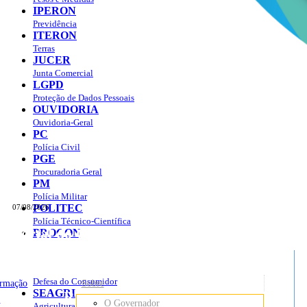
IPERON
Previdência
ITERON
Terras
JUCER
Junta Comercial
LGPD
Proteção de Dados Pessoais
OUVIDORIA
Ouvidoria-Geral
PC
Polícia Civil
PGE
Procuradoria Geral
PM
Polícia Militar
POLITEC
07/08/2026
Polícia Técnico-Científica
Portal do Governo do
Estado de Rondônia
PROCON
sso à Informação
Governo
de
Defesa do Consumidor
ormação
Sobre
SEAGRI
Rondônia
o
O Governador
Agricultura