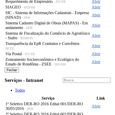
Requerimento de Empresário
Abrir
- JUCER
SIAGEO
Abrir
- SEDAM
SIC - Sistema de Informações Cadastrais - Empresa
Abrir
(SINAD)
- DER
Sistema Cadastro Digital de Obras (MAPAS) - Em
Abrir
andamento
- DER
Sistema de Fiscalização do Comércio de Agrotóxico
Abrir
- Siafro
- IDARON
Transparência da EpR Contratos e Convênios
-
Abrir
SETIC
Via Postal
Abrir
- JUCER
Zoneamento Socioeconômico e Ecológico do
Abrir
Estado de Rondônia - ZSEE
- SEDAM
Fechar
Serviços - Intranet
Todos
Serviço
Link
1º Seletivo DER-RO 2016 Edital 001/DER-RO
Abrir
30/05/2016
- DER
2º Seletivo DER-RO 2016 Edital 002/DER-RO