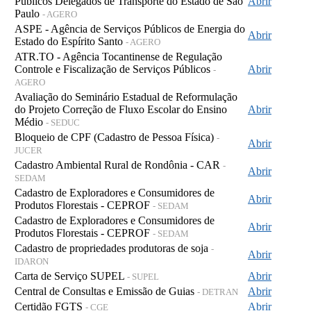
Públicos Delegados de Transporte do Estado de São
Abrir
Paulo
- AGERO
ASPE - Agência de Serviços Públicos de Energia do
Abrir
Estado do Espírito Santo
- AGERO
ATR.TO - Agência Tocantinense de Regulação
Controle e Fiscalização de Serviços Públicos
Abrir
-
AGERO
Avaliação do Seminário Estadual de Reformulação
do Projeto Correção de Fluxo Escolar do Ensino
Abrir
Médio
- SEDUC
Bloqueio de CPF (Cadastro de Pessoa Física)
-
Abrir
JUCER
Cadastro Ambiental Rural de Rondônia - CAR
-
Abrir
SEDAM
Cadastro de Exploradores e Consumidores de
Abrir
Produtos Florestais - CEPROF
- SEDAM
Cadastro de Exploradores e Consumidores de
Abrir
Produtos Florestais - CEPROF
- SEDAM
Cadastro de propriedades produtoras de soja
-
Abrir
IDARON
Carta de Serviço SUPEL
Abrir
- SUPEL
Central de Consultas e Emissão de Guias
Abrir
- DETRAN
Certidão FGTS
Abrir
- CGE