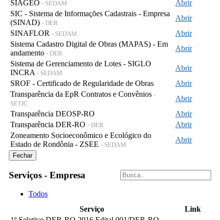
SIAGEO
Abrir
- SEDAM
SIC - Sistema de Informações Cadastrais - Empresa
Abrir
(SINAD)
- DER
SINAFLOR
Abrir
- SEDAM
Sistema Cadastro Digital de Obras (MAPAS) - Em
Abrir
andamento
- DER
Sistema de Gerenciamento de Lotes - SIGLO
Abrir
INCRA
- SEDAM
SROF - Certificado de Regularidade de Obras
Abrir
Transparência da EpR Contratos e Convênios
-
Abrir
SETIC
Transparência DEOSP-RO
Abrir
Transparência DER-RO
Abrir
- DER
Zoneamento Socioeconômico e Ecológico do
Abrir
Estado de Rondônia - ZSEE
- SEDAM
Fechar
Serviços - Empresa
Todos
Serviço
Link
1º Seletivo DER-RO 2016 Edital 001/DER-RO