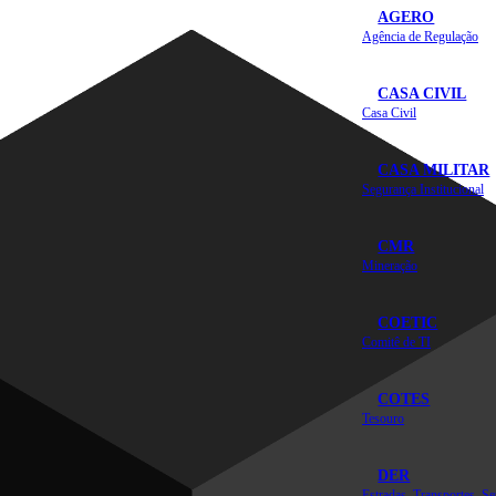
AGERO
Agência de Regulação
CASA CIVIL
Casa Civil
CASA MILITAR
Segurança Institucional
CMR
Mineração
COETIC
Comitê de TI
COTES
Tesouro
DER