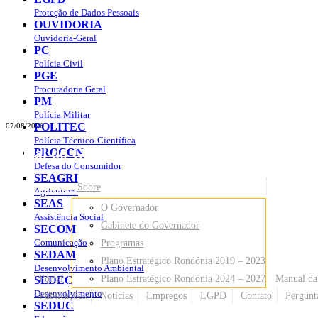
Proteção de Dados Pessoais
OUVIDORIA
Ouvidoria-Geral
PC
Polícia Civil
PGE
Procuradoria Geral
PM
Polícia Militar
POLITEC
07/08/2026
Polícia Técnico-Científica
Portal do Governo do
Estado de Rondônia
PROCON
Defesa do Consumidor
SEAGRI
Governo
de Rondônia
Sobre
Agricultura
SEAS
O Governador
Assistência Social
Gabinete do Governador
SECOM
Comunicação
Programas
SEDAM
Plano Estratégico Rondônia 2019 – 2023
Desenvolvimento Ambiental
Portal
Plano Estratégico Rondônia 2024 – 2027
Manual da
SEDEC
Desenvolvimento
Publicações
Notícias
Empregos
LGPD
Contato
Pergunt
SEDUC