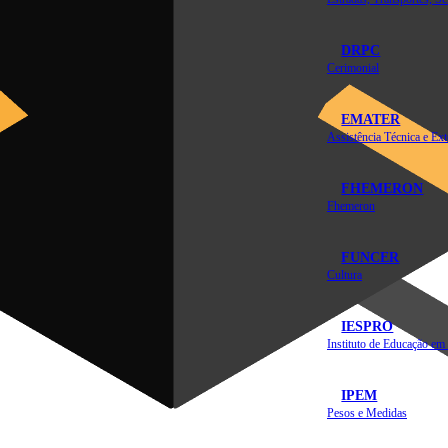
DRPC
Cerimonial
EMATER
FHEMERON
Fhemeron
FUNCER
Cultura
IESPRO
IPEM
Pesos e Medidas