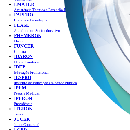
EMATER
Assistência Técnica e Extensão Rural
FAPERO
Ciência e Tecnologia
FEASE
Atendimento Socioeducativo
FHEMERON
Fhemeron
FUNCER
Cultura
IDARON
Defesa Sanitária
IDEP
Educação Profissional
IESPRO
Instituto de Educação em Saúde Pública
IPEM
Pesos e Medidas
IPERON
Previdência
ITERON
Terras
JUCER
Junta Comercial
LGPD