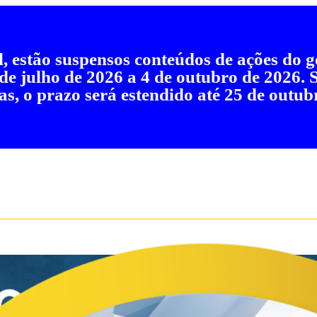
al, estão suspensos conteúdos de ações do
 de julho de 2026 a 4 de outubro de 2026.
as, o prazo será estendido até 25 de outub