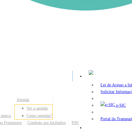
A
Lei de Acesso a I
Solicitar Informaç
Agenda
e-SIC
Ver a agenda
 marca
Como agendar?
Portal da Transpar
as Frequentes
Combate aos Incêndios
PAV
Secretarias e Órgãos