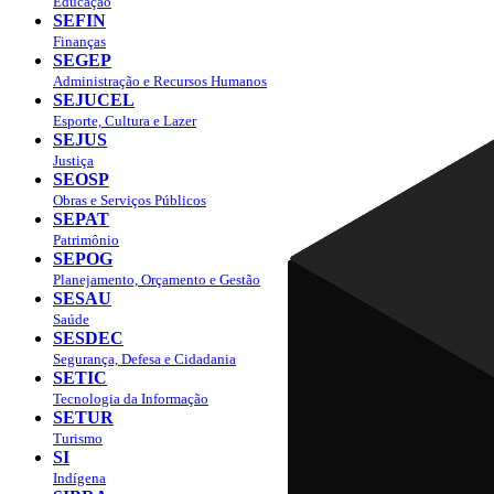
Educação
SEFIN
Finanças
SEGEP
Administração e Recursos Humanos
SEJUCEL
Esporte, Cultura e Lazer
SEJUS
Justiça
SEOSP
Obras e Serviços Públicos
SEPAT
Patrimônio
SEPOG
Planejamento, Orçamento e Gestão
SESAU
Saúde
SESDEC
Segurança, Defesa e Cidadania
SETIC
Tecnologia da Informação
SETUR
Turismo
SI
Indígena