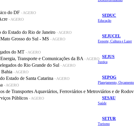
sico do DF
- AGERO
SEDUC
 Acre
- AGERO
Educação
do Estado do Rio de Janeiro
- AGERO
SEJUCEL
 Mato Grosso do Sul - MS
- AGERO
Esporte, Cultura e Lazer
legados do MT
- AGERO
SEJUS
 Energia, Transporte e Comunicações da BA
- AGERO
Justiça
elegados do Rio Grande do Sul
- AGERO
a Bahia
- AGERO
SEPOG
o Estado de Santa Catarina
- AGERO
na
- AGERO
de Transportes Aquaviários, Ferroviários e Metroviários e de Rodov
SESAU
rviços Públicos
- AGERO
Saúde
SETUR
Turismo