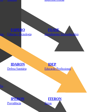
FAPERO
FEASE
Assistência Técnica e Extensão Rural
Ciência e Tecnologia
Atendimento Socioeducativo
IDARON
IDEP
Defesa Sanitária
Educação Profissional
Instituto de Educação em Saúde Pública
IPERON
ITERON
Previdência
Terras