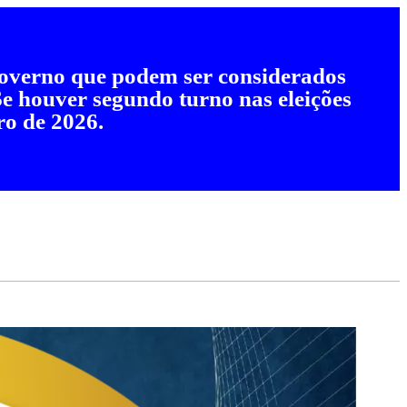
 governo que podem ser considerados
 Se houver segundo turno nas eleições
ro de 2026.