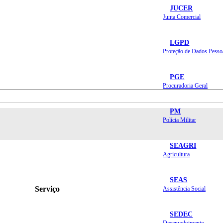
JUCER
Junta Comercial
LGPD
Proteção de Dados Pesso
PGE
Procuradoria Geral
PM
Polícia Militar
SEAGRI
Agricultura
SEAS
Serviço
Assistência Social
SEDEC
Desenvolvimento