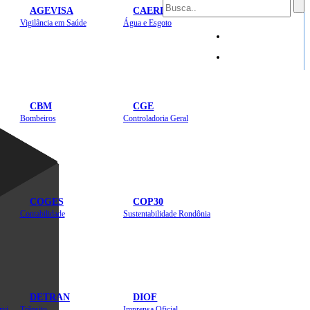
AGEVISA
CAERD
Mapa do Site
Vigilância em Saúde
Água e Esgoto
Sites
CBM
CGE
Bombeiros
Controladoria Geral
COGES
COP30
Contabilidade
Sustentabilidade Rondônia
DETRAN
DIOF
Estradas, Transportes, Serviços Públicos
Trânsito
Imprensa Oficial